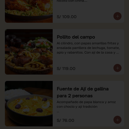
rocoto con china.

*Nuestros precios están expresados en 
soles e incluyen impuestos de ley y 
S/ 109.00
recargo al consumo.
Pollito del campo
Al cilindro, con papas amarillas fritas y 
ensalada parrillera de lechuga, tomate, 
apio y rabanitos. Con ají de la casa y 
rocoto con china.

*Nuestros precios están expresados en 
S/ 119.00
soles e incluyen impuestos de ley y 
recargo al consumo.
Fuente de Ají de gallina
para 2 personas
Acompañado de papa blanca y arroz 
con choclo y ají tradición

*Nuestros precios están expresados en 
S/ 76.00
soles e incluyen impuestos de ley y 
recargo al consumo.