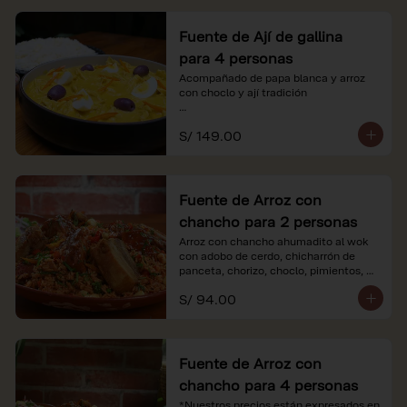
Fuente de Ají de gallina
para 4 personas
Acompañado de papa blanca y arroz 
con choclo y ají tradición

*Nuestros precios están expresados en 
S/ 149.00
soles e incluyen impuestos de ley y 
recargo al consumo.
Fuente de Arroz con
chancho para 2 personas
Arroz con chancho ahumadito al wok 
con adobo de cerdo, chicharrón de 
panceta, chorizo, choclo, pimientos, 
col y criolla de rabanito y palta.

S/ 94.00
*Nuestros precios están expresados en 
soles e incluyen impuestos de ley y 
recargo al consumo.
Fuente de Arroz con
chancho para 4 personas
*Nuestros precios están expresados en 