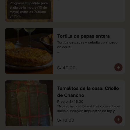
Programa tu pedido para
*Imágenes referenciales

el dia de la madre (10 de
*Nuestros precios están expresados en 
mayo) entre las 7:30am
soles e incluyen IGV y servicio
y 12pm.
Tortilla de papas entera
Tortilla de papas y cebolla con huevo 
de corral

*Nuestros precios están expresados en 
soles e incluyen impuestos de ley y 
recargo al consumo.
S/ 49.00
Tamalitos de la casa: Criollo
de Chancho
Precio: S/ 16.00

*Nuestros precios están expresados en 
soles e incluyen impuestos de ley y 
recargo al consumo.
S/ 18.00