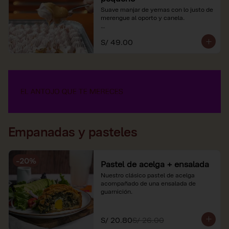
Suave manjar de yemas con lo justo de 
merengue al oporto y canela.

*Nuestros precios están expresados en 
S/ 49.00
soles e incluyen impuestos de ley y 
recargo al consumo.
Empanadas y pasteles
-
20
%
Pastel de acelga + ensalada
Nuestro clásico pastel de acelga 
acompañado de una ensalada de 
guarnición.
S/ 20.80
S/ 26.00