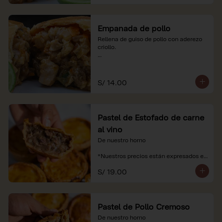
Empanada de pollo
Rellena de guiso de pollo con aderezo 
criollo.

*Nuestros precios están expresados en 
soles e incluyen impuestos de ley y 
recargo al consumo.
S/ 14.00
Pastel de Estofado de carne
al vino
De nuestro horno

*Nuestros precios están expresados en 
soles e incluyen impuestos de ley y 
S/ 19.00
recargo al consumo.
Pastel de Pollo Cremoso
De nuestro horno
