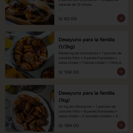
naranja de 12 onzas.

*Nuestros precios están expresados en 
S/ 82.00
soles e incluyen impuestos de ley y 
recargo al consumo. Imágenes 
referenciales.
Desayuno para la familia
(1/2kg)
Medio kg de chicharrón + 1 porción de 
camote frito + 4 panes franceses + 
salsa criolla + 1 tamal criollo + 1 litro de 
jugo de naranja.

S/ 106.00
*Nuestros precios están expresados en 
soles e incluyen impuestos de ley y 
recargo al consumo. Imágenes 
referenciales.
Desayuno para la familia
(1kg)
Un kg de chicharrón + 1 porción de 
camote frito + 8 panes franceses + 
salsa criolla + 2 tamales criollos + 2 
litros de jugo de naranja.

S/ 199.00
*Nuestros precios están expresados en 