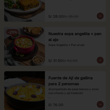
S/ 28.00
S/ 35.00
-
25
%
Nuestra sopa angelita + pan
al ajo
Sopa Angelita + Pan al ajo
S/ 31.50
S/ 42.00
Fuente de Ají de gallina
para 2 personas
Acompañado de papa blanca y arroz 
con choclo y ají tradición

*Nuestros precios están expresados en 
S/ 76.00
soles e incluyen impuestos de ley y 
recargo al consumo.