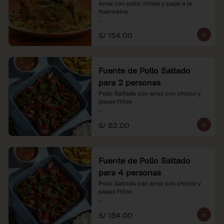
Arroz con pollo, criolla y papa a la 
huancaína

*Nuestros precios están expresados en 
S/ 154.00
soles e incluyen impuestos de ley y 
recargo al consumo.
Fuente de Pollo Saltado
para 2 personas
Pollo Saltado con arroz con choclo y 
papas fritas

*Nuestros precios están expresados en 
S/ 82.00
soles e incluyen impuestos de ley y 
recargo al consumo.
Fuente de Pollo Saltado
para 4 personas
Pollo Saltado con arroz con choclo y 
papas fritas

*Nuestros precios están expresados en 
S/ 154.00
soles e incluyen impuestos de ley y 
recargo al consumo.