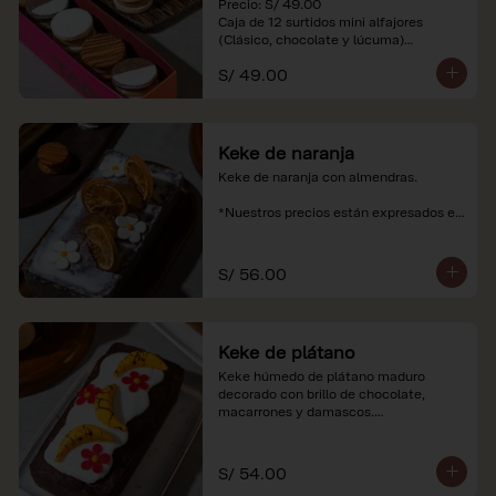
Precio: S/ 49.00

Caja de 12 surtidos mini alfajores 
(Clásico, chocolate y lúcuma)

S/ 49.00
*Nuestros precios están expresados en 
soles e incluyen impuestos de ley y 
recargo al consumo. Imágenes 
referenciales.
Keke de naranja
Keke de naranja con almendras.

*Nuestros precios están expresados en 
soles e incluyen impuestos de ley y 
recargo al consumo.
S/ 56.00
Keke de plátano
Keke húmedo de plátano maduro 
decorado con brillo de chocolate, 
macarrones y damascos.

*Nuestros precios están expresados en 
soles e incluyen impuestos de ley y 
S/ 54.00
recargo al consumo.