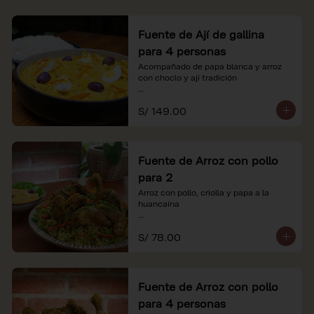
Fuente de Ají de gallina
para 4 personas
Acompañado de papa blanca y arroz 
con choclo y ají tradición

*Nuestros precios están expresados en 
S/ 149.00
soles e incluyen impuestos de ley y 
recargo al consumo.
Fuente de Arroz con pollo
para 2
Arroz con pollo, criolla y papa a la 
huancaína

*Nuestros precios están expresados en 
S/ 78.00
soles e incluyen impuestos de ley y 
recargo al consumo.
Fuente de Arroz con pollo
para 4 personas