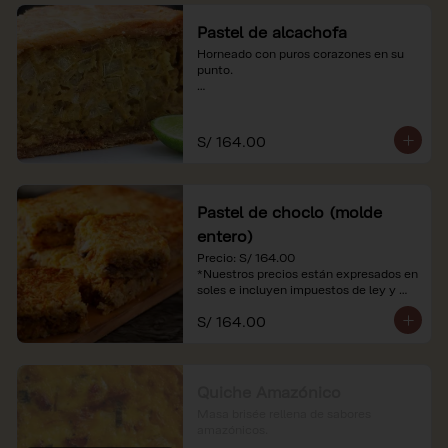
Pastel de alcachofa
Horneado con puros corazones en su 
punto.

*Nuestros precios están expresados en 
soles e incluyen impuestos de ley y 
recargo al consumo.
S/ 164.00
Pastel de choclo (molde
entero)
Precio: S/ 164.00

*Nuestros precios están expresados en 
soles e incluyen impuestos de ley y 
recargo al consumo.
S/ 164.00
Quiche Amazónico
Masa brisée rellena de sabores 
amazónicos.
