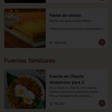
Pastel de choclo
Hecho con puro choclo tierno.

*Nuestros precios están expresados en 
soles e incluyen impuestos de ley y 
recargo al consumo.
S/ 164.00
Fuentes familiares
Fuente de Chaufa
Amazónico para 2
De la selva su chaufa. Con cecina, 
chorizo amazónico, plátano, huevo

frito y chalaquita de cocona.

S/ 76.00
*Imágenes referenciales.

*Nuestros precios están expresados en 
soles e incluyen IGV y servicio.