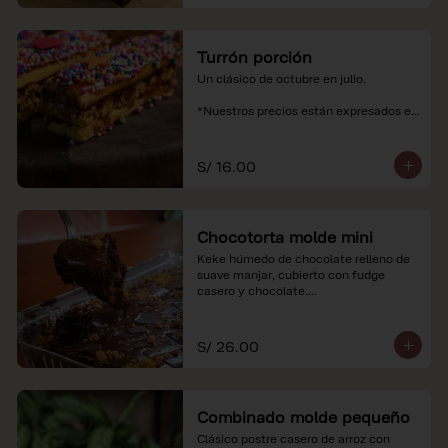
Turrón porción
Un clásico de octubre en julio.

*Nuestros precios están expresados en 
soles e incluyen impuestos de ley y 
recargo al consumo.
S/ 16.00
Chocotorta molde mini
Keke húmedo de chocolate relleno de 
suave manjar, cubierto con fudge 
casero y chocolate.

*Nuestros precios están expresados en 
soles e incluyen impuestos de ley y 
S/ 26.00
recargo al consumo. Imagenes 
referenciales
Combinado molde pequeño
Clásico postre casero de arroz con 