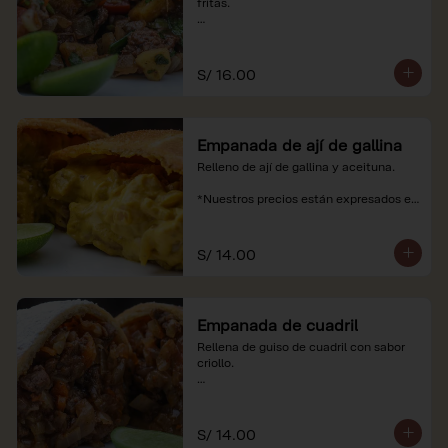
fritas.

*Nuestros precios están expresados en 
soles e incluyen impuestos de ley y 
recargo al consumo.
S/ 16.00
Empanada de ají de gallina
Relleno de ají de gallina y aceituna.

*Nuestros precios están expresados en 
soles e incluyen impuestos de ley y 
recargo al consumo.
S/ 14.00
Empanada de cuadril
Rellena de guiso de cuadril con sabor 
criollo.

*Nuestros precios están expresados en 
soles e incluyen impuestos de ley y 
recargo al consumo.
S/ 14.00