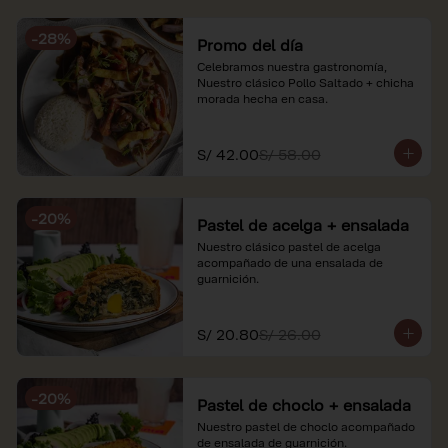
soles e incluyen impuestos de ley y 
recargo al consumo. Imágenes 
-
28
%
referenciales.
Promo del día
Celebramos nuestra gastronomía, 
Nuestro clásico Pollo Saltado + chicha 
morada hecha en casa.
S/ 42.00
S/ 58.00
-
20
%
Pastel de acelga + ensalada
Nuestro clásico pastel de acelga 
acompañado de una ensalada de 
guarnición.
S/ 20.80
S/ 26.00
-
20
%
Pastel de choclo + ensalada
Nuestro pastel de choclo acompañado 
de ensalada de guarnición.