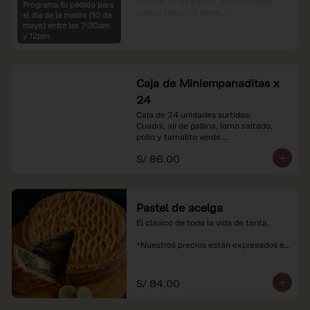
Cuadril, Ají de gallina, lomo saltado, 
Programa tu pedido para
pollo y tamalito verde.

el dia de la madre (10 de
mayo) entre las 7:30am
*Nuestros precios están expresados en 
y 12pm.
soles e incluyen impuestos de ley y 
recargo al consumo.
Caja de Miniempanaditas x
24
Caja de 24 unidades surtidas:

Cuadril, ají de gallina, lomo saltado, 
pollo y tamalito verde.

S/ 86.00
*Nuestros precios están expresados en 
soles e incluyen impuestos de ley y 
recargo al consumo.
Pastel de acelga
El clásico de toda la vida de tanta.

*Nuestros precios están expresados en 
soles e incluyen impuestos de ley y 
recargo al consumo.
S/ 84.00