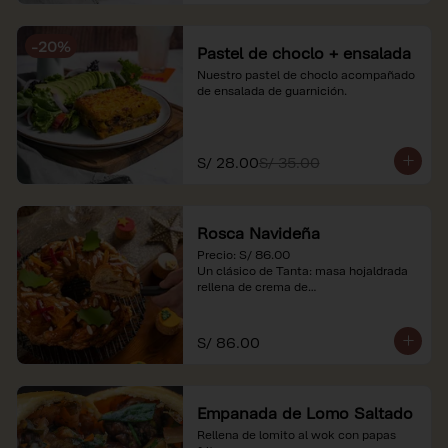
-
20
%
Pastel de choclo + ensalada
Nuestro pastel de choclo acompañado 
de ensalada de guarnición.
S/ 28.00
S/ 35.00
Rosca Navideña
Precio: S/ 86.00

Un clásico de Tanta: masa hojaldrada 
rellena de crema de

almendras.

*Nuestros precios están expresados en 
S/ 86.00
soles e incluyen impuestos de ley y 
recargo al consumo.
Empanada de Lomo Saltado
Rellena de lomito al wok con papas 