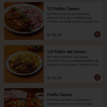
1/2 Pollito Casero
1/2 Pollo Al horno, con arroz a la 
jardinera (1/2 kg) y ensalada rusa 
(1/2kg), con aji de la casa y rocoto con 
china.

*Nuestros precios están expresados en 
S/ 59.00
soles e incluyen impuestos de ley y 
recargo al consumo.
1/2 Pollito del Campo
1/2 Pollo al cilindro, con papas 
amarillas fritas y ensalada parrillera de 
lechuga, tomate, apio y rabanitos. Con 
ají de la casa y rocoto con china.

*Nuestros precios están expresados en 
S/ 62.00
soles e incluyen impuestos de ley y 
recargo al consumo.
Pollito Casero
Al horno, con arroz a la jardinera y 
ensalada rusa, con aji de la casa y 