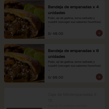
Bandeja de empanadas x 4
unidades
Pollo, ají de gallina, lomo saltado y 
cuadril (escoger sus sabores favoritos)

*Nuestros precios están expresados en 
S/ 48.00
soles e incluyen impuestos de ley y 
recargo al consumo.
Bandeja de empanadas x 6
unidades
Pollo, ají de gallina, lomo saltado y 
cuadril (escoger sus sabores favoritos)

*Nuestros precios están expresados en 
S/ 68.00
soles e incluyen impuestos de ley y 
recargo al consumo.
Caja de Miniempanadas X
12
Caja de 12 unidades surtidas: 
