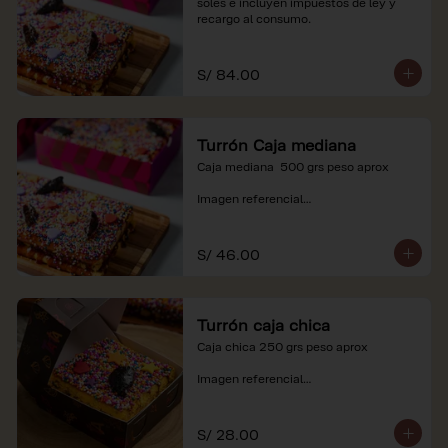
soles e incluyen impuestos de ley y 
recargo al consumo.
S/ 84.00
Turrón Caja mediana
Caja mediana  500 grs peso aprox 

Imagen referencial

*Nuestros precios están expresados en 
soles e incluyen impuestos de ley y 
S/ 46.00
recargo al consumo.
Turrón caja chica
Caja chica 250 grs peso aprox

Imagen referencial

*Nuestros precios están expresados en 
soles e incluyen impuestos de ley y 
S/ 28.00
recargo al consumo.