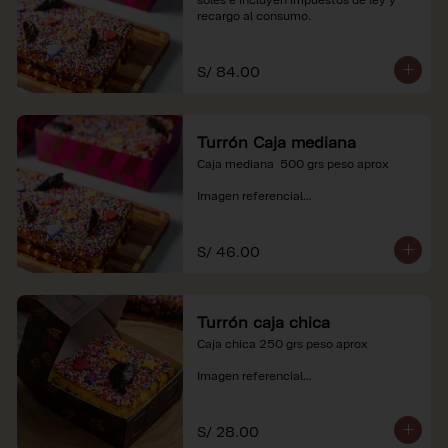
recargo al consumo.
S/ 84.00
Turrón Caja mediana
Caja mediana  500 grs peso aprox 

Imagen referencial

*Nuestros precios están expresados en 
soles e incluyen impuestos de ley y 
S/ 46.00
recargo al consumo.
Turrón caja chica
Caja chica 250 grs peso aprox

Imagen referencial

*Nuestros precios están expresados en 
soles e incluyen impuestos de ley y 
S/ 28.00
recargo al consumo.