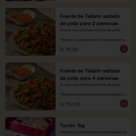
Fuente de Tallarín saltado
de pollo para 2 personas
Al wok con chicharroncitos de pollo

*Nuestros precios están expresados en 
soles e incluyen impuestos de ley y 
S/ 78.00
recargo al consumo.
Fuente de Tallarín saltado
de pollo para 4 personas
Al wok con chicharroncitos de pollo

*Nuestros precios están expresados en 
soles e incluyen impuestos de ley y 
S/ 152.00
recargo al consumo.
Turrón 1kg
*Nuestros precios están expresados en 