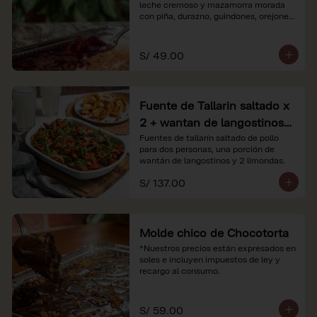
leche cremoso y mazamorra morada 
con piña, durazno, guindones, orejones 
y membrillo

*Nuestros precios están expresados en 
S/ 49.00
soles e incluyen impuestos de ley y 
recargo al consumo.
Fuente de Tallarin saltado x
2 + wantan de langostinos +
2 limonadas
Fuentes de tallarín saltado de pollo 
para dos personas, una porción de 
wantán de langostinos y 2 limondas.
S/ 137.00
Molde chico de Chocotorta
*Nuestros precios están expresados en 
soles e incluyen impuestos de ley y 
recargo al consumo.
S/ 59.00