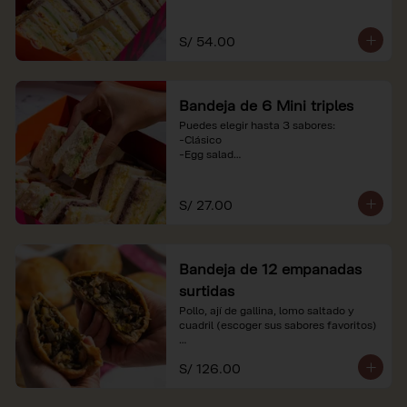
-Huevo y aceituna

-Pollo, tomate y palta

-Jamón, tomate y huevo

S/ 54.00
*Nuestros precios están expresados en 
soles e incluyen impuestos de ley y 
recargo al consumo. Imágenes 
Bandeja de 6 Mini triples
referenciales.
Puedes elegir hasta 3 sabores:

-Clásico

-Egg salad

-Huevo y aceituna

-Pollo, tomate y palta

-Jamón, tomate y huevo

S/ 27.00
*Nuestros precios están expresados en 
soles e incluyen impuestos de ley y 
recargo al consumo. Imágenes 
Bandeja de 12 empanadas
referenciales.
surtidas
Pollo, ají de gallina, lomo saltado y 
cuadril (escoger sus sabores favoritos)

*Nuestros precios están expresados en 
S/ 126.00
soles e incluyen impuestos de ley y 
recargo al consumo.