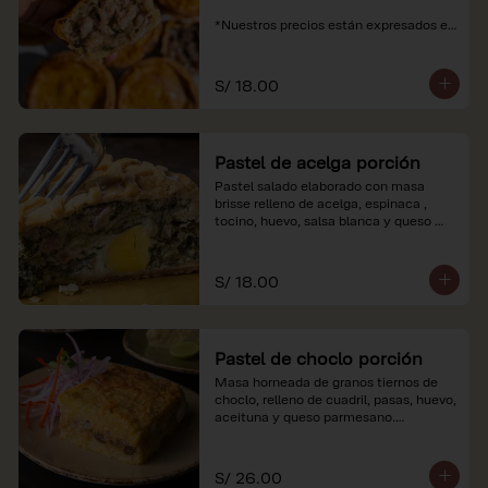
*Nuestros precios están expresados en 
soles e incluyen impuestos de ley y 
recargo al consumo.
S/ 18.00
Pastel de acelga porción
Pastel salado elaborado con masa 
brisse relleno de acelga, espinaca , 
tocino, huevo, salsa blanca y queso 
parmesano.

*Nuestros precios están expresados en 
S/ 18.00
soles e incluyen impuestos de ley y 
recargo al consumo.
Pastel de choclo porción
Masa horneada de granos tiernos de 
choclo, relleno de cuadril, pasas, huevo, 
aceituna y queso parmesano.

*Nuestros precios están expresados en 
soles e incluyen impuestos de ley y 
S/ 26.00
recargo al consumo.