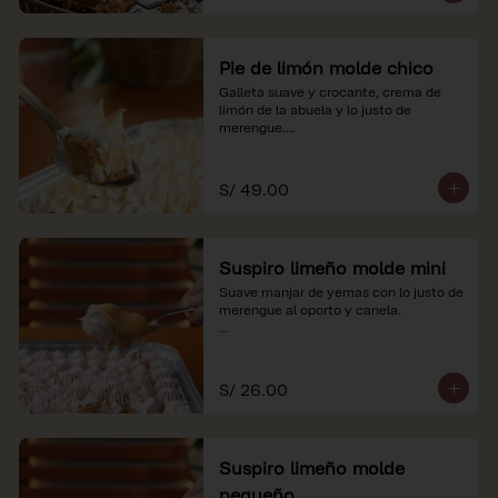
Pie de limón molde chico
Galleta suave y crocante, crema de 
limón de la abuela y lo justo de 
merengue.

*Nuestros precios están expresados en 
soles e incluyen impuestos de ley y 
S/ 49.00
recargo al consumo.
Suspiro limeño molde mini
Suave manjar de yemas con lo justo de 
merengue al oporto y canela.

*Nuestros precios están expresados en 
soles e incluyen impuestos de ley y 
recargo al consumo.
S/ 26.00
Suspiro limeño molde
pequeño