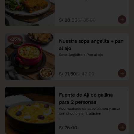
S/ 28.00
S/ 35.00
-
25
%
Nuestra sopa angelita + pan
al ajo
Sopa Angelita + Pan al ajo
S/ 31.50
S/ 42.00
Fuente de Ají de gallina
para 2 personas
Acompañado de papa blanca y arroz 
con choclo y ají tradición

*Nuestros precios están expresados en 
S/ 76.00
soles e incluyen impuestos de ley y 
recargo al consumo.