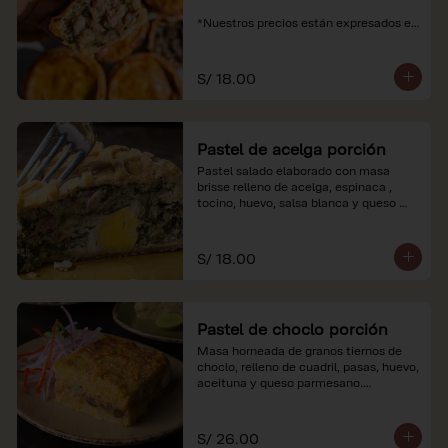
*Nuestros precios están expresados en 
soles e incluyen impuestos de ley y 
recargo al consumo.
S/ 18.00
Pastel de acelga porción
Pastel salado elaborado con masa 
brisse relleno de acelga, espinaca , 
tocino, huevo, salsa blanca y queso 
parmesano.

*Nuestros precios están expresados en 
S/ 18.00
soles e incluyen impuestos de ley y 
recargo al consumo.
Pastel de choclo porción
Masa horneada de granos tiernos de 
choclo, relleno de cuadril, pasas, huevo, 
aceituna y queso parmesano.

*Nuestros precios están expresados en 
soles e incluyen impuestos de ley y 
S/ 26.00
recargo al consumo.