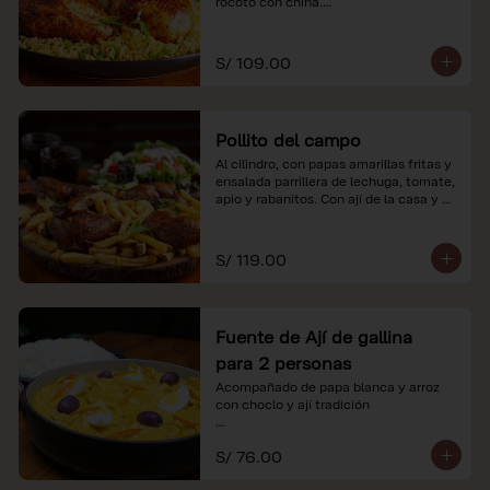
rocoto con china.

*Nuestros precios están expresados en 
soles e incluyen impuestos de ley y 
S/ 109.00
recargo al consumo.
Pollito del campo
Al cilindro, con papas amarillas fritas y 
ensalada parrillera de lechuga, tomate, 
apio y rabanitos. Con ají de la casa y 
rocoto con china.

*Nuestros precios están expresados en 
S/ 119.00
soles e incluyen impuestos de ley y 
recargo al consumo.
Fuente de Ají de gallina
para 2 personas
Acompañado de papa blanca y arroz 
con choclo y ají tradición

*Nuestros precios están expresados en 
S/ 76.00
soles e incluyen impuestos de ley y 
recargo al consumo.