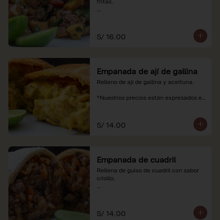
fritas.

*Nuestros precios están expresados en 
soles e incluyen impuestos de ley y 
recargo al consumo.
S/ 16.00
Empanada de ají de gallina
Relleno de ají de gallina y aceituna.

*Nuestros precios están expresados en 
soles e incluyen impuestos de ley y 
recargo al consumo.
S/ 14.00
Empanada de cuadril
Rellena de guiso de cuadril con sabor 
criollo.

*Nuestros precios están expresados en 
soles e incluyen impuestos de ley y 
recargo al consumo.
S/ 14.00