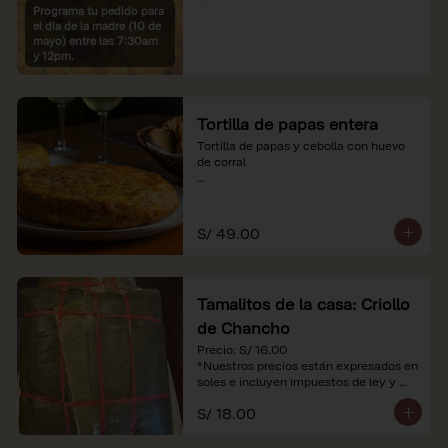
Programa tu pedido para
*Imágenes referenciales

el dia de la madre (10 de
*Nuestros precios están expresados en 
mayo) entre las 7:30am
soles e incluyen IGV y servicio
y 12pm.
Tortilla de papas entera
Tortilla de papas y cebolla con huevo 
de corral

*Nuestros precios están expresados en 
soles e incluyen impuestos de ley y 
recargo al consumo.
S/ 49.00
Tamalitos de la casa: Criollo
de Chancho
Precio: S/ 16.00

*Nuestros precios están expresados en 
soles e incluyen impuestos de ley y 
recargo al consumo.
S/ 18.00