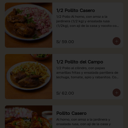
1/2 Pollito Casero
1/2 Pollo Al horno, con arroz a la 
jardinera (1/2 kg) y ensalada rusa 
(1/2kg), con aji de la casa y rocoto con 
china.

*Nuestros precios están expresados en 
S/ 59.00
soles e incluyen impuestos de ley y 
recargo al consumo.
1/2 Pollito del Campo
1/2 Pollo al cilindro, con papas 
amarillas fritas y ensalada parrillera de 
lechuga, tomate, apio y rabanitos. Con 
ají de la casa y rocoto con china.

*Nuestros precios están expresados en 
S/ 62.00
soles e incluyen impuestos de ley y 
recargo al consumo.
Pollito Casero
Al horno, con arroz a la jardinera y 
ensalada rusa, con aji de la casa y 