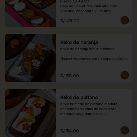
Precio: S/ 49.00

Caja de 12 surtidos mini alfajores 
(Clásico, chocolate y lúcuma)

S/ 49.00
*Nuestros precios están expresados en 
soles e incluyen impuestos de ley y 
recargo al consumo. Imágenes 
referenciales.
Keke de naranja
Keke de naranja con almendras.

*Nuestros precios están expresados en 
soles e incluyen impuestos de ley y 
recargo al consumo.
S/ 56.00
Keke de plátano
Keke húmedo de plátano maduro 
decorado con brillo de chocolate, 
macarrones y damascos.

*Nuestros precios están expresados en 
soles e incluyen impuestos de ley y 
S/ 54.00
recargo al consumo.