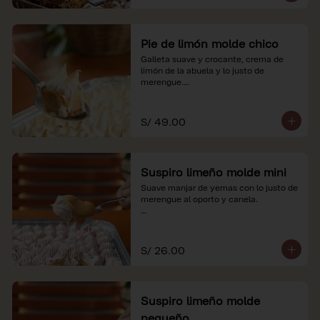
Pie de limón molde chico
Galleta suave y crocante, crema de 
limón de la abuela y lo justo de 
merengue.

*Nuestros precios están expresados en 
soles e incluyen impuestos de ley y 
S/ 49.00
recargo al consumo.
Suspiro limeño molde mini
Suave manjar de yemas con lo justo de 
merengue al oporto y canela.

*Nuestros precios están expresados en 
soles e incluyen impuestos de ley y 
recargo al consumo.
S/ 26.00
Suspiro limeño molde
pequeño