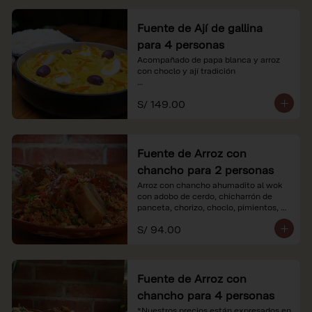
Fuente de Ají de gallina
para 4 personas
Acompañado de papa blanca y arroz 
con choclo y ají tradición

*Nuestros precios están expresados en 
S/ 149.00
soles e incluyen impuestos de ley y 
recargo al consumo.
Fuente de Arroz con
chancho para 2 personas
Arroz con chancho ahumadito al wok 
con adobo de cerdo, chicharrón de 
panceta, chorizo, choclo, pimientos, 
col y criolla de rabanito y palta.

S/ 94.00
*Nuestros precios están expresados en 
soles e incluyen impuestos de ley y 
recargo al consumo.
Fuente de Arroz con
chancho para 4 personas
*Nuestros precios están expresados en 