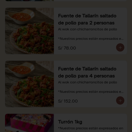
Fuente de Tallarín saltado
de pollo para 2 personas
Al wok con chicharroncitos de pollo

*Nuestros precios están expresados en 
soles e incluyen impuestos de ley y 
S/ 78.00
recargo al consumo.
Fuente de Tallarín saltado
de pollo para 4 personas
Al wok con chicharroncitos de pollo

*Nuestros precios están expresados en 
soles e incluyen impuestos de ley y 
S/ 152.00
recargo al consumo.
Turrón 1kg
*Nuestros precios están expresados en 