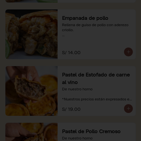
Empanada de pollo
Rellena de guiso de pollo con aderezo 
criollo.

*Nuestros precios están expresados en 
soles e incluyen impuestos de ley y 
recargo al consumo.
S/ 14.00
Pastel de Estofado de carne
al vino
De nuestro horno

*Nuestros precios están expresados en 
soles e incluyen impuestos de ley y 
S/ 19.00
recargo al consumo.
Pastel de Pollo Cremoso
De nuestro horno
