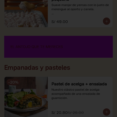
Suave manjar de yemas con lo justo de 
merengue al oporto y canela.

*Nuestros precios están expresados en 
S/ 49.00
soles e incluyen impuestos de ley y 
recargo al consumo.
Empanadas y pasteles
-
20
%
Pastel de acelga + ensalada
Nuestro clásico pastel de acelga 
acompañado de una ensalada de 
guarnición.
S/ 20.80
S/ 26.00