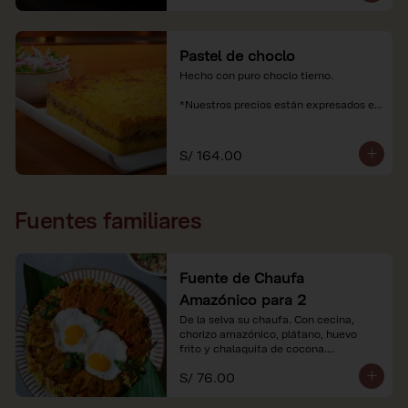
Pastel de choclo
Hecho con puro choclo tierno.

*Nuestros precios están expresados en 
soles e incluyen impuestos de ley y 
recargo al consumo.
S/ 164.00
Fuentes familiares
Fuente de Chaufa
Amazónico para 2
De la selva su chaufa. Con cecina, 
chorizo amazónico, plátano, huevo

frito y chalaquita de cocona.

S/ 76.00
*Imágenes referenciales.

*Nuestros precios están expresados en 
soles e incluyen IGV y servicio.