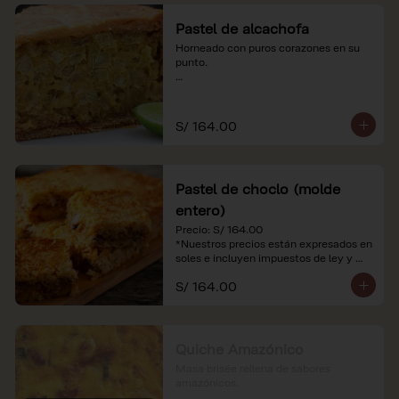
Pastel de alcachofa
Horneado con puros corazones en su 
punto.

*Nuestros precios están expresados en 
soles e incluyen impuestos de ley y 
recargo al consumo.
S/ 164.00
Pastel de choclo (molde
entero)
Precio: S/ 164.00

*Nuestros precios están expresados en 
soles e incluyen impuestos de ley y 
recargo al consumo.
S/ 164.00
Quiche Amazónico
Masa brisée rellena de sabores 
amazónicos.
