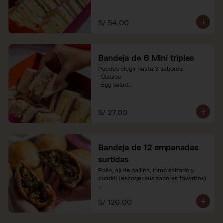
-Huevo y aceituna

-Pollo, tomate y palta

-Jamón, tomate y huevo

S/ 54.00
*Nuestros precios están expresados en 
soles e incluyen impuestos de ley y 
recargo al consumo. Imágenes 
Bandeja de 6 Mini triples
referenciales.
Puedes elegir hasta 3 sabores:

-Clásico

-Egg salad

-Huevo y aceituna

-Pollo, tomate y palta

-Jamón, tomate y huevo

S/ 27.00
*Nuestros precios están expresados en 
soles e incluyen impuestos de ley y 
recargo al consumo. Imágenes 
Bandeja de 12 empanadas
referenciales.
surtidas
Pollo, ají de gallina, lomo saltado y 
cuadril (escoger sus sabores favoritos)

*Nuestros precios están expresados en 
S/ 126.00
soles e incluyen impuestos de ley y 
recargo al consumo.