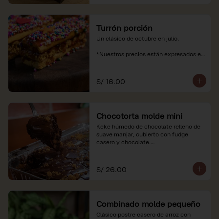
Turrón porción
Un clásico de octubre en julio.

*Nuestros precios están expresados en 
soles e incluyen impuestos de ley y 
recargo al consumo.
S/ 16.00
Chocotorta molde mini
Keke húmedo de chocolate relleno de 
suave manjar, cubierto con fudge 
casero y chocolate.

*Nuestros precios están expresados en 
soles e incluyen impuestos de ley y 
S/ 26.00
recargo al consumo. Imagenes 
referenciales
Combinado molde pequeño
Clásico postre casero de arroz con 