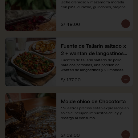
leche cremoso y mazamorra morada 
con piña, durazno, guindones, orejones 
y membrillo

*Nuestros precios están expresados en 
S/ 49.00
soles e incluyen impuestos de ley y 
recargo al consumo.
Fuente de Tallarin saltado x
2 + wantan de langostinos +
2 limonadas
Fuentes de tallarín saltado de pollo 
para dos personas, una porción de 
wantán de langostinos y 2 limondas.
S/ 137.00
Molde chico de Chocotorta
*Nuestros precios están expresados en 
soles e incluyen impuestos de ley y 
recargo al consumo.
S/ 59.00