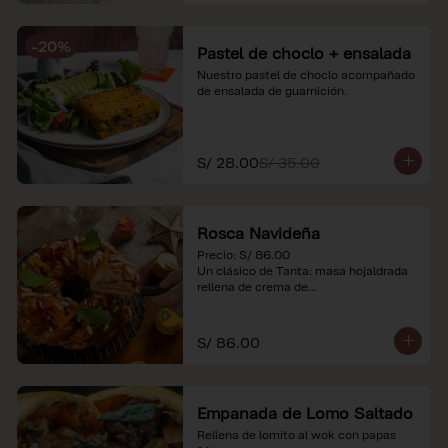
-
20
%
Pastel de choclo + ensalada
Nuestro pastel de choclo acompañado 
de ensalada de guarnición.
S/ 28.00
S/ 35.00
Rosca Navideña
Precio: S/ 86.00

Un clásico de Tanta: masa hojaldrada 
rellena de crema de

almendras.

*Nuestros precios están expresados en 
S/ 86.00
soles e incluyen impuestos de ley y 
recargo al consumo.
Empanada de Lomo Saltado
Rellena de lomito al wok con papas 