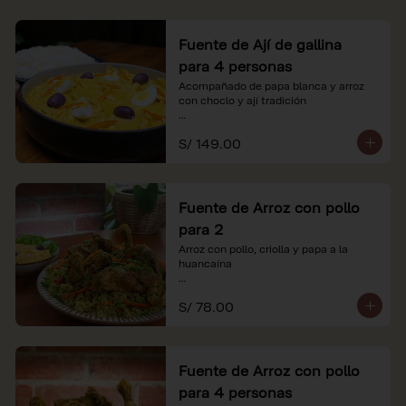
Fuente de Ají de gallina
para 4 personas
Acompañado de papa blanca y arroz 
con choclo y ají tradición

*Nuestros precios están expresados en 
S/ 149.00
soles e incluyen impuestos de ley y 
recargo al consumo.
Fuente de Arroz con pollo
para 2
Arroz con pollo, criolla y papa a la 
huancaína

*Nuestros precios están expresados en 
S/ 78.00
soles e incluyen impuestos de ley y 
recargo al consumo.
Fuente de Arroz con pollo
para 4 personas