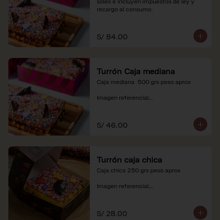
soles e incluyen impuestos de ley y 
recargo al consumo.
S/ 84.00
Turrón Caja mediana
Caja mediana  500 grs peso aprox 

Imagen referencial

*Nuestros precios están expresados en 
soles e incluyen impuestos de ley y 
S/ 46.00
recargo al consumo.
Turrón caja chica
Caja chica 250 grs peso aprox

Imagen referencial

*Nuestros precios están expresados en 
soles e incluyen impuestos de ley y 
S/ 28.00
recargo al consumo.