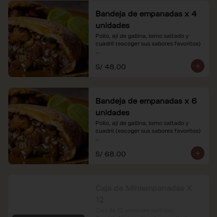
Bandeja de empanadas x 4
unidades
Pollo, ají de gallina, lomo saltado y 
cuadril (escoger sus sabores favoritos)

*Nuestros precios están expresados en 
S/ 48.00
soles e incluyen impuestos de ley y 
recargo al consumo.
Bandeja de empanadas x 6
unidades
Pollo, ají de gallina, lomo saltado y 
cuadril (escoger sus sabores favoritos)

*Nuestros precios están expresados en 
S/ 68.00
soles e incluyen impuestos de ley y 
recargo al consumo.
Caja de Miniempanadas X
12
Caja de 12 unidades surtidas: 
