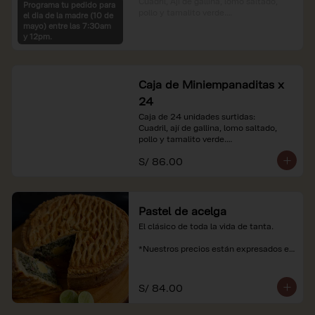
Cuadril, Ají de gallina, lomo saltado, 
Programa tu pedido para
pollo y tamalito verde.

el dia de la madre (10 de
mayo) entre las 7:30am
*Nuestros precios están expresados en 
y 12pm.
soles e incluyen impuestos de ley y 
recargo al consumo.
Caja de Miniempanaditas x
24
Caja de 24 unidades surtidas:

Cuadril, ají de gallina, lomo saltado, 
pollo y tamalito verde.

S/ 86.00
*Nuestros precios están expresados en 
soles e incluyen impuestos de ley y 
recargo al consumo.
Pastel de acelga
El clásico de toda la vida de tanta.

*Nuestros precios están expresados en 
soles e incluyen impuestos de ley y 
recargo al consumo.
S/ 84.00