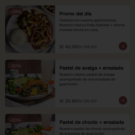
soles e incluyen impuestos de ley y 
recargo al consumo. Imágenes 
-
28
%
referenciales.
Promo del día
Celebramos nuestra gastronomía, 
Nuestro clásico Pollo Saltado + chicha 
morada hecha en casa.
S/ 42.00
S/ 58.00
-
20
%
Pastel de acelga + ensalada
Nuestro clásico pastel de acelga 
acompañado de una ensalada de 
guarnición.
S/ 20.80
S/ 26.00
-
20
%
Pastel de choclo + ensalada
Nuestro pastel de choclo acompañado 
de ensalada de guarnición.