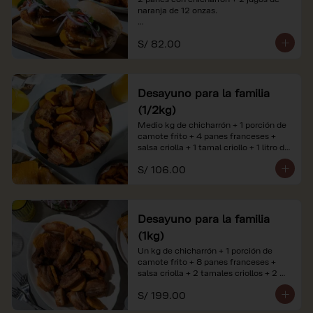
naranja de 12 onzas.

*Nuestros precios están expresados en 
S/ 82.00
soles e incluyen impuestos de ley y 
recargo al consumo. Imágenes 
referenciales.
Desayuno para la familia
(1/2kg)
Medio kg de chicharrón + 1 porción de 
camote frito + 4 panes franceses + 
salsa criolla + 1 tamal criollo + 1 litro de 
jugo de naranja.

S/ 106.00
*Nuestros precios están expresados en 
soles e incluyen impuestos de ley y 
recargo al consumo. Imágenes 
referenciales.
Desayuno para la familia
(1kg)
Un kg de chicharrón + 1 porción de 
camote frito + 8 panes franceses + 
salsa criolla + 2 tamales criollos + 2 
litros de jugo de naranja.

S/ 199.00
*Nuestros precios están expresados en 