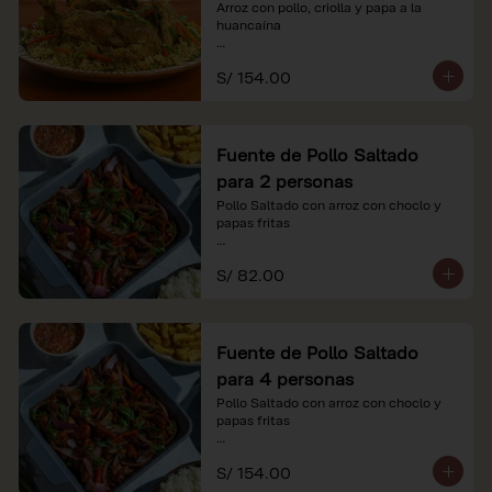
Arroz con pollo, criolla y papa a la 
huancaína

*Nuestros precios están expresados en 
S/ 154.00
soles e incluyen impuestos de ley y 
recargo al consumo.
Fuente de Pollo Saltado
para 2 personas
Pollo Saltado con arroz con choclo y 
papas fritas

*Nuestros precios están expresados en 
S/ 82.00
soles e incluyen impuestos de ley y 
recargo al consumo.
Fuente de Pollo Saltado
para 4 personas
Pollo Saltado con arroz con choclo y 
papas fritas

*Nuestros precios están expresados en 
S/ 154.00
soles e incluyen impuestos de ley y 
recargo al consumo.