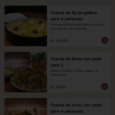
Fuente de Ají de gallina
para 4 personas
Acompañado de papa blanca y arroz 
con choclo y ají tradición

*Nuestros precios están expresados en 
S/ 149.00
soles e incluyen impuestos de ley y 
recargo al consumo.
Fuente de Arroz con pollo
para 2
Arroz con pollo, criolla y papa a la 
huancaína

*Nuestros precios están expresados en 
S/ 78.00
soles e incluyen impuestos de ley y 
recargo al consumo.
Fuente de Arroz con pollo
para 4 personas