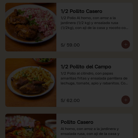
1/2 Pollito Casero
1/2 Pollo Al horno, con arroz a la 
jardinera (1/2 kg) y ensalada rusa 
(1/2kg), con aji de la casa y rocoto con 
china.

*Nuestros precios están expresados en 
S/ 59.00
soles e incluyen impuestos de ley y 
recargo al consumo.
1/2 Pollito del Campo
1/2 Pollo al cilindro, con papas 
amarillas fritas y ensalada parrillera de 
lechuga, tomate, apio y rabanitos. Con 
ají de la casa y rocoto con china.

*Nuestros precios están expresados en 
S/ 62.00
soles e incluyen impuestos de ley y 
recargo al consumo.
Pollito Casero
Al horno, con arroz a la jardinera y 
ensalada rusa, con aji de la casa y 