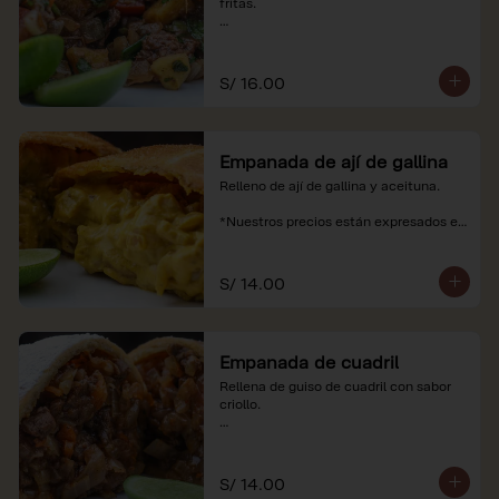
fritas.

*Nuestros precios están expresados en 
soles e incluyen impuestos de ley y 
recargo al consumo.
S/ 16.00
Empanada de ají de gallina
Relleno de ají de gallina y aceituna.

*Nuestros precios están expresados en 
soles e incluyen impuestos de ley y 
recargo al consumo.
S/ 14.00
Empanada de cuadril
Rellena de guiso de cuadril con sabor 
criollo.

*Nuestros precios están expresados en 
soles e incluyen impuestos de ley y 
recargo al consumo.
S/ 14.00