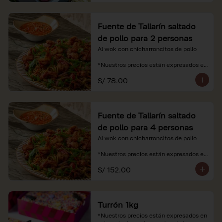
Fuente de Tallarín saltado
de pollo para 2 personas
Al wok con chicharroncitos de pollo

*Nuestros precios están expresados en 
soles e incluyen impuestos de ley y 
S/ 78.00
recargo al consumo.
Fuente de Tallarín saltado
de pollo para 4 personas
Al wok con chicharroncitos de pollo

*Nuestros precios están expresados en 
soles e incluyen impuestos de ley y 
S/ 152.00
recargo al consumo.
Turrón 1kg
*Nuestros precios están expresados en 