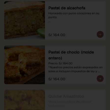
Pastel de alcachofa
Horneado con puros corazones en su 
punto.

*Nuestros precios están expresados en 
soles e incluyen impuestos de ley y 
recargo al consumo.
S/ 164.00
Pastel de choclo (molde
entero)
Precio: S/ 164.00

*Nuestros precios están expresados en 
soles e incluyen impuestos de ley y 
recargo al consumo.
S/ 164.00
Quiche Amazónico
Masa brisée rellena de sabores 
amazónicos.
