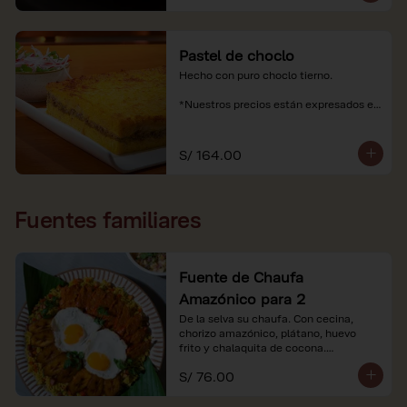
Pastel de choclo
Hecho con puro choclo tierno.

*Nuestros precios están expresados en 
soles e incluyen impuestos de ley y 
recargo al consumo.
S/ 164.00
Fuentes familiares
Fuente de Chaufa
Amazónico para 2
De la selva su chaufa. Con cecina, 
chorizo amazónico, plátano, huevo

frito y chalaquita de cocona.

S/ 76.00
*Imágenes referenciales.

*Nuestros precios están expresados en 
soles e incluyen IGV y servicio.