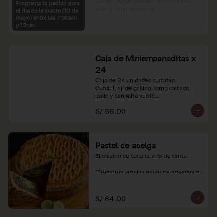
Cuadril, Ají de gallina, lomo saltado, 
Programa tu pedido para
pollo y tamalito verde.

el dia de la madre (10 de
mayo) entre las 7:30am
*Nuestros precios están expresados en 
y 12pm.
soles e incluyen impuestos de ley y 
recargo al consumo.
Caja de Miniempanaditas x
24
Caja de 24 unidades surtidas:

Cuadril, ají de gallina, lomo saltado, 
pollo y tamalito verde.

S/ 86.00
*Nuestros precios están expresados en 
soles e incluyen impuestos de ley y 
recargo al consumo.
Pastel de acelga
El clásico de toda la vida de tanta.

*Nuestros precios están expresados en 
soles e incluyen impuestos de ley y 
recargo al consumo.
S/ 84.00