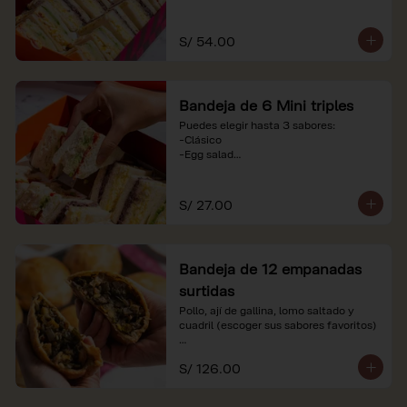
-Huevo y aceituna

-Pollo, tomate y palta

-Jamón, tomate y huevo

S/ 54.00
*Nuestros precios están expresados en 
soles e incluyen impuestos de ley y 
recargo al consumo. Imágenes 
Bandeja de 6 Mini triples
referenciales.
Puedes elegir hasta 3 sabores:

-Clásico

-Egg salad

-Huevo y aceituna

-Pollo, tomate y palta

-Jamón, tomate y huevo

S/ 27.00
*Nuestros precios están expresados en 
soles e incluyen impuestos de ley y 
recargo al consumo. Imágenes 
Bandeja de 12 empanadas
referenciales.
surtidas
Pollo, ají de gallina, lomo saltado y 
cuadril (escoger sus sabores favoritos)

*Nuestros precios están expresados en 
S/ 126.00
soles e incluyen impuestos de ley y 
recargo al consumo.