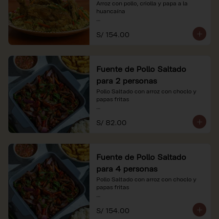
Arroz con pollo, criolla y papa a la 
huancaína

*Nuestros precios están expresados en 
S/ 154.00
soles e incluyen impuestos de ley y 
recargo al consumo.
Fuente de Pollo Saltado
para 2 personas
Pollo Saltado con arroz con choclo y 
papas fritas

*Nuestros precios están expresados en 
S/ 82.00
soles e incluyen impuestos de ley y 
recargo al consumo.
Fuente de Pollo Saltado
para 4 personas
Pollo Saltado con arroz con choclo y 
papas fritas

*Nuestros precios están expresados en 
S/ 154.00
soles e incluyen impuestos de ley y 
recargo al consumo.