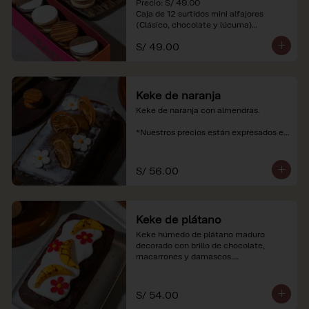
Precio: S/ 49.00

Caja de 12 surtidos mini alfajores 
(Clásico, chocolate y lúcuma)

S/ 49.00
*Nuestros precios están expresados en 
soles e incluyen impuestos de ley y 
recargo al consumo. Imágenes 
referenciales.
Keke de naranja
Keke de naranja con almendras.

*Nuestros precios están expresados en 
soles e incluyen impuestos de ley y 
recargo al consumo.
S/ 56.00
Keke de plátano
Keke húmedo de plátano maduro 
decorado con brillo de chocolate, 
macarrones y damascos.

*Nuestros precios están expresados en 
soles e incluyen impuestos de ley y 
S/ 54.00
recargo al consumo.