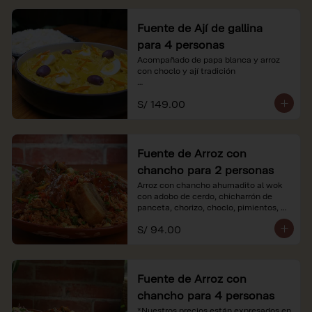
Fuente de Ají de gallina
para 4 personas
Acompañado de papa blanca y arroz 
con choclo y ají tradición

*Nuestros precios están expresados en 
S/ 149.00
soles e incluyen impuestos de ley y 
recargo al consumo.
Fuente de Arroz con
chancho para 2 personas
Arroz con chancho ahumadito al wok 
con adobo de cerdo, chicharrón de 
panceta, chorizo, choclo, pimientos, 
col y criolla de rabanito y palta.

S/ 94.00
*Nuestros precios están expresados en 
soles e incluyen impuestos de ley y 
recargo al consumo.
Fuente de Arroz con
chancho para 4 personas
*Nuestros precios están expresados en 