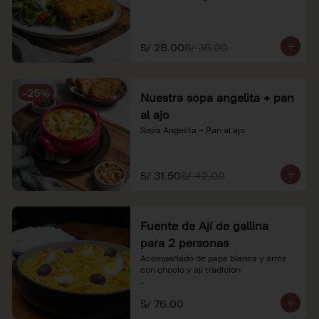
S/ 28.00
S/ 35.00
-
25
%
Nuestra sopa angelita + pan
al ajo
Sopa Angelita + Pan al ajo
S/ 31.50
S/ 42.00
Fuente de Ají de gallina
para 2 personas
Acompañado de papa blanca y arroz 
con choclo y ají tradición

*Nuestros precios están expresados en 
S/ 76.00
soles e incluyen impuestos de ley y 
recargo al consumo.