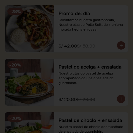
soles e incluyen impuestos de ley y 
recargo al consumo. Imágenes 
-
28
%
referenciales.
Promo del día
Celebramos nuestra gastronomía, 
Nuestro clásico Pollo Saltado + chicha 
morada hecha en casa.
S/ 42.00
S/ 58.00
-
20
%
Pastel de acelga + ensalada
Nuestro clásico pastel de acelga 
acompañado de una ensalada de 
guarnición.
S/ 20.80
S/ 26.00
-
20
%
Pastel de choclo + ensalada
Nuestro pastel de choclo acompañado 
de ensalada de guarnición.