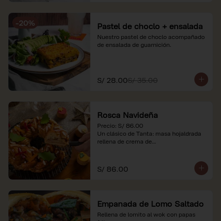
-
20
%
Pastel de choclo + ensalada
Nuestro pastel de choclo acompañado 
de ensalada de guarnición.
S/ 28.00
S/ 35.00
Rosca Navideña
Precio: S/ 86.00

Un clásico de Tanta: masa hojaldrada 
rellena de crema de

almendras.

*Nuestros precios están expresados en 
S/ 86.00
soles e incluyen impuestos de ley y 
recargo al consumo.
Empanada de Lomo Saltado
Rellena de lomito al wok con papas 