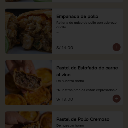
Empanada de pollo
Rellena de guiso de pollo con aderezo 
criollo.

*Nuestros precios están expresados en 
soles e incluyen impuestos de ley y 
recargo al consumo.
S/ 14.00
Pastel de Estofado de carne
al vino
De nuestro horno

*Nuestros precios están expresados en 
soles e incluyen impuestos de ley y 
S/ 19.00
recargo al consumo.
Pastel de Pollo Cremoso
De nuestro horno
