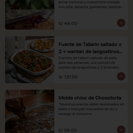
leche cremoso y mazamorra morada 
con piña, durazno, guindones, orejones 
y membrillo

*Nuestros precios están expresados en 
S/ 49.00
soles e incluyen impuestos de ley y 
recargo al consumo.
Fuente de Tallarin saltado x
2 + wantan de langostinos +
2 limonadas
Fuentes de tallarín saltado de pollo 
para dos personas, una porción de 
wantán de langostinos y 2 limondas.
S/ 137.00
Molde chico de Chocotorta
*Nuestros precios están expresados en 
soles e incluyen impuestos de ley y 
recargo al consumo.
S/ 59.00