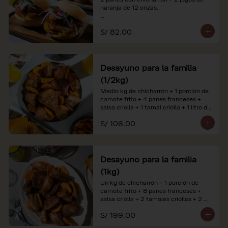
naranja de 12 onzas.

*Nuestros precios están expresados en 
S/ 82.00
soles e incluyen impuestos de ley y 
recargo al consumo. Imágenes 
referenciales.
Desayuno para la familia
(1/2kg)
Medio kg de chicharrón + 1 porción de 
camote frito + 4 panes franceses + 
salsa criolla + 1 tamal criollo + 1 litro de 
jugo de naranja.

S/ 106.00
*Nuestros precios están expresados en 
soles e incluyen impuestos de ley y 
recargo al consumo. Imágenes 
referenciales.
Desayuno para la familia
(1kg)
Un kg de chicharrón + 1 porción de 
camote frito + 8 panes franceses + 
salsa criolla + 2 tamales criollos + 2 
litros de jugo de naranja.

S/ 199.00
*Nuestros precios están expresados en 