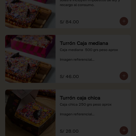
recargo al consumo.
S/ 84.00
Turrón Caja mediana
Caja mediana  500 grs peso aprox 

Imagen referencial

*Nuestros precios están expresados en 
soles e incluyen impuestos de ley y 
S/ 46.00
recargo al consumo.
Turrón caja chica
Caja chica 250 grs peso aprox

Imagen referencial

*Nuestros precios están expresados en 
soles e incluyen impuestos de ley y 
S/ 28.00
recargo al consumo.