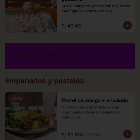
Suave manjar de yemas con lo justo de 
merengue al oporto y canela.

*Nuestros precios están expresados en 
S/ 49.00
soles e incluyen impuestos de ley y 
recargo al consumo.
Empanadas y pasteles
-
20
%
Pastel de acelga + ensalada
Nuestro clásico pastel de acelga 
acompañado de una ensalada de 
guarnición.
S/ 20.80
S/ 26.00