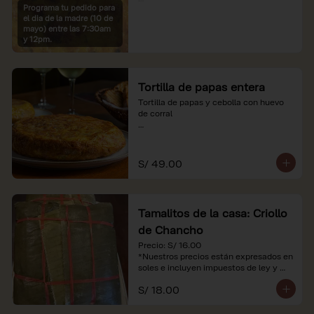
Programa tu pedido para
*Imágenes referenciales

el dia de la madre (10 de
*Nuestros precios están expresados en 
mayo) entre las 7:30am
soles e incluyen IGV y servicio
y 12pm.
Tortilla de papas entera
Tortilla de papas y cebolla con huevo 
de corral

*Nuestros precios están expresados en 
soles e incluyen impuestos de ley y 
recargo al consumo.
S/ 49.00
Tamalitos de la casa: Criollo
de Chancho
Precio: S/ 16.00

*Nuestros precios están expresados en 
soles e incluyen impuestos de ley y 
recargo al consumo.
S/ 18.00