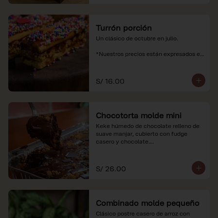
Turrón porción
Un clásico de octubre en julio.

*Nuestros precios están expresados en 
soles e incluyen impuestos de ley y 
recargo al consumo.
S/ 16.00
Chocotorta molde mini
Keke húmedo de chocolate relleno de 
suave manjar, cubierto con fudge 
casero y chocolate.

*Nuestros precios están expresados en 
soles e incluyen impuestos de ley y 
S/ 26.00
recargo al consumo. Imagenes 
referenciales
Combinado molde pequeño
Clásico postre casero de arroz con 