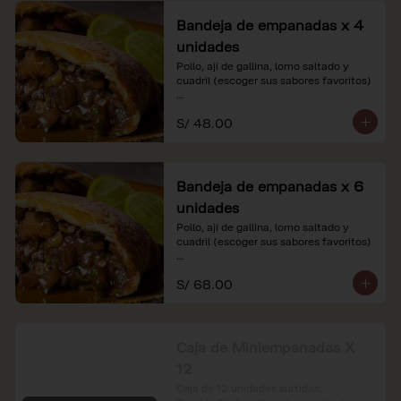
Bandeja de empanadas x 4
unidades
Pollo, ají de gallina, lomo saltado y 
cuadril (escoger sus sabores favoritos)

*Nuestros precios están expresados en 
S/ 48.00
soles e incluyen impuestos de ley y 
recargo al consumo.
Bandeja de empanadas x 6
unidades
Pollo, ají de gallina, lomo saltado y 
cuadril (escoger sus sabores favoritos)

*Nuestros precios están expresados en 
S/ 68.00
soles e incluyen impuestos de ley y 
recargo al consumo.
Caja de Miniempanadas X
12
Caja de 12 unidades surtidas: 
