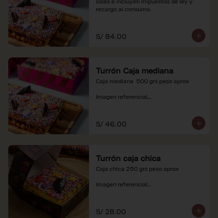
soles e incluyen impuestos de ley y 
recargo al consumo.
S/ 84.00
Turrón Caja mediana
Caja mediana  500 grs peso aprox 

Imagen referencial

*Nuestros precios están expresados en 
soles e incluyen impuestos de ley y 
S/ 46.00
recargo al consumo.
Turrón caja chica
Caja chica 250 grs peso aprox

Imagen referencial

*Nuestros precios están expresados en 
soles e incluyen impuestos de ley y 
S/ 28.00
recargo al consumo.