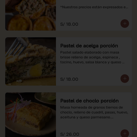
*Nuestros precios están expresados en 
soles e incluyen impuestos de ley y 
recargo al consumo.
S/ 18.00
Pastel de acelga porción
Pastel salado elaborado con masa 
brisse relleno de acelga, espinaca , 
tocino, huevo, salsa blanca y queso 
parmesano.

*Nuestros precios están expresados en 
S/ 18.00
soles e incluyen impuestos de ley y 
recargo al consumo.
Pastel de choclo porción
Masa horneada de granos tiernos de 
choclo, relleno de cuadril, pasas, huevo, 
aceituna y queso parmesano.

*Nuestros precios están expresados en 
soles e incluyen impuestos de ley y 
S/ 26.00
recargo al consumo.