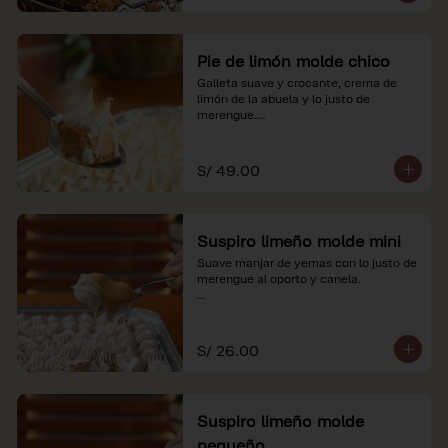
Pie de limón molde chico
Galleta suave y crocante, crema de 
limón de la abuela y lo justo de 
merengue.

*Nuestros precios están expresados en 
soles e incluyen impuestos de ley y 
S/ 49.00
recargo al consumo.
Suspiro limeño molde mini
Suave manjar de yemas con lo justo de 
merengue al oporto y canela.

*Nuestros precios están expresados en 
soles e incluyen impuestos de ley y 
recargo al consumo.
S/ 26.00
Suspiro limeño molde
pequeño