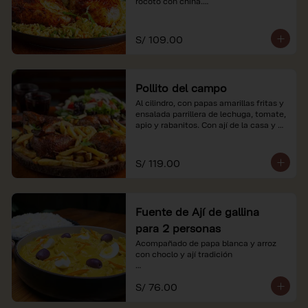
rocoto con china.

*Nuestros precios están expresados en 
soles e incluyen impuestos de ley y 
S/ 109.00
recargo al consumo.
Pollito del campo
Al cilindro, con papas amarillas fritas y 
ensalada parrillera de lechuga, tomate, 
apio y rabanitos. Con ají de la casa y 
rocoto con china.

*Nuestros precios están expresados en 
S/ 119.00
soles e incluyen impuestos de ley y 
recargo al consumo.
Fuente de Ají de gallina
para 2 personas
Acompañado de papa blanca y arroz 
con choclo y ají tradición

*Nuestros precios están expresados en 
S/ 76.00
soles e incluyen impuestos de ley y 
recargo al consumo.