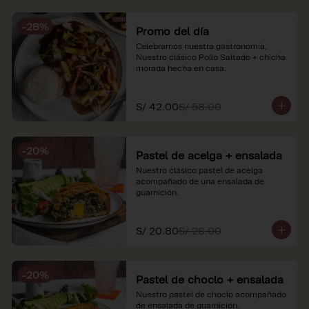
soles e incluyen impuestos de ley y 
recargo al consumo. Imágenes 
-
28
%
referenciales.
Promo del día
Celebramos nuestra gastronomía, 
Nuestro clásico Pollo Saltado + chicha 
morada hecha en casa.
S/ 42.00
S/ 58.00
-
20
%
Pastel de acelga + ensalada
Nuestro clásico pastel de acelga 
acompañado de una ensalada de 
guarnición.
S/ 20.80
S/ 26.00
-
20
%
Pastel de choclo + ensalada
Nuestro pastel de choclo acompañado 
de ensalada de guarnición.