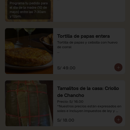
Programa tu pedido para
*Imágenes referenciales

el dia de la madre (10 de
*Nuestros precios están expresados en 
mayo) entre las 7:30am
soles e incluyen IGV y servicio
y 12pm.
Tortilla de papas entera
Tortilla de papas y cebolla con huevo 
de corral

*Nuestros precios están expresados en 
soles e incluyen impuestos de ley y 
recargo al consumo.
S/ 49.00
Tamalitos de la casa: Criollo
de Chancho
Precio: S/ 16.00

*Nuestros precios están expresados en 
soles e incluyen impuestos de ley y 
recargo al consumo.
S/ 18.00