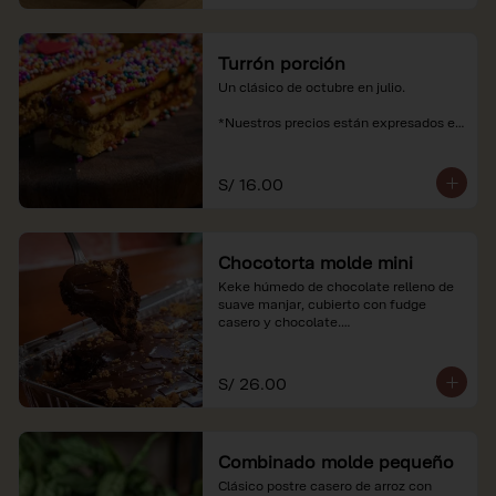
Turrón porción
Un clásico de octubre en julio.

*Nuestros precios están expresados en 
soles e incluyen impuestos de ley y 
recargo al consumo.
S/ 16.00
Chocotorta molde mini
Keke húmedo de chocolate relleno de 
suave manjar, cubierto con fudge 
casero y chocolate.

*Nuestros precios están expresados en 
soles e incluyen impuestos de ley y 
S/ 26.00
recargo al consumo. Imagenes 
referenciales
Combinado molde pequeño
Clásico postre casero de arroz con 