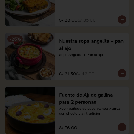
S/ 28.00
S/ 35.00
-
25
%
Nuestra sopa angelita + pan
al ajo
Sopa Angelita + Pan al ajo
S/ 31.50
S/ 42.00
Fuente de Ají de gallina
para 2 personas
Acompañado de papa blanca y arroz 
con choclo y ají tradición

*Nuestros precios están expresados en 
S/ 76.00
soles e incluyen impuestos de ley y 
recargo al consumo.