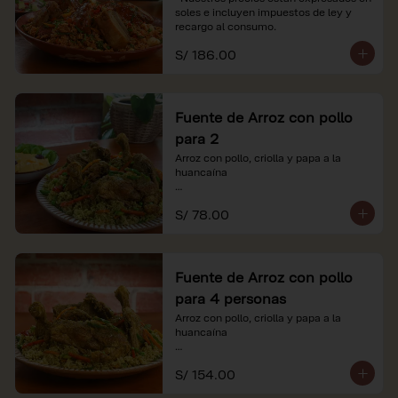
soles e incluyen impuestos de ley y 
recargo al consumo.
S/ 186.00
Fuente de Arroz con pollo
para 2
Arroz con pollo, criolla y papa a la 
huancaína

*Nuestros precios están expresados en 
S/ 78.00
soles e incluyen impuestos de ley y 
recargo al consumo.
Fuente de Arroz con pollo
para 4 personas
Arroz con pollo, criolla y papa a la 
huancaína

*Nuestros precios están expresados en 
S/ 154.00
soles e incluyen impuestos de ley y 
recargo al consumo.