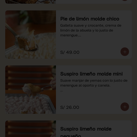
Pie de limón molde chico
Galleta suave y crocante, crema de 
limón de la abuela y lo justo de 
merengue.

*Nuestros precios están expresados en 
soles e incluyen impuestos de ley y 
S/ 49.00
recargo al consumo.
Suspiro limeño molde mini
Suave manjar de yemas con lo justo de 
merengue al oporto y canela.

*Nuestros precios están expresados en 
soles e incluyen impuestos de ley y 
recargo al consumo.
S/ 26.00
Suspiro limeño molde
pequeño