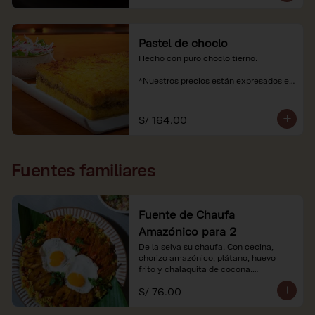
Pastel de choclo
Hecho con puro choclo tierno.

*Nuestros precios están expresados en 
soles e incluyen impuestos de ley y 
recargo al consumo.
S/ 164.00
Fuentes familiares
Fuente de Chaufa
Amazónico para 2
De la selva su chaufa. Con cecina, 
chorizo amazónico, plátano, huevo

frito y chalaquita de cocona.

S/ 76.00
*Imágenes referenciales.

*Nuestros precios están expresados en 
soles e incluyen IGV y servicio.