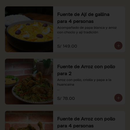
Fuente de Ají de gallina
para 4 personas
Acompañado de papa blanca y arroz 
con choclo y ají tradición

*Nuestros precios están expresados en 
S/ 149.00
soles e incluyen impuestos de ley y 
recargo al consumo.
Fuente de Arroz con pollo
para 2
Arroz con pollo, criolla y papa a la 
huancaína

*Nuestros precios están expresados en 
S/ 78.00
soles e incluyen impuestos de ley y 
recargo al consumo.
Fuente de Arroz con pollo
para 4 personas