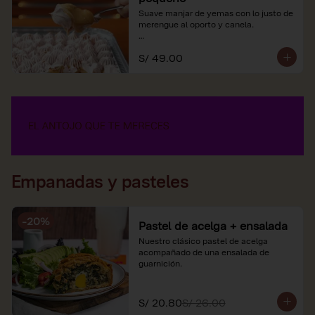
Suave manjar de yemas con lo justo de 
merengue al oporto y canela.

*Nuestros precios están expresados en 
S/ 49.00
soles e incluyen impuestos de ley y 
recargo al consumo.
Empanadas y pasteles
-
20
%
Pastel de acelga + ensalada
Nuestro clásico pastel de acelga 
acompañado de una ensalada de 
guarnición.
S/ 20.80
S/ 26.00