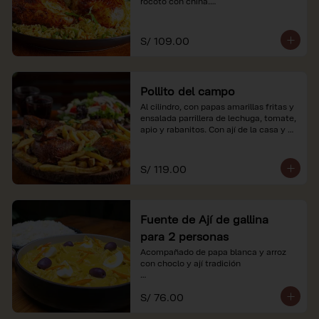
rocoto con china.

*Nuestros precios están expresados en 
soles e incluyen impuestos de ley y 
S/ 109.00
recargo al consumo.
Pollito del campo
Al cilindro, con papas amarillas fritas y 
ensalada parrillera de lechuga, tomate, 
apio y rabanitos. Con ají de la casa y 
rocoto con china.

*Nuestros precios están expresados en 
S/ 119.00
soles e incluyen impuestos de ley y 
recargo al consumo.
Fuente de Ají de gallina
para 2 personas
Acompañado de papa blanca y arroz 
con choclo y ají tradición

*Nuestros precios están expresados en 
S/ 76.00
soles e incluyen impuestos de ley y 
recargo al consumo.