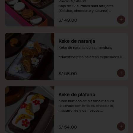
Precio: S/ 49.00

Caja de 12 surtidos mini alfajores 
(Clásico, chocolate y lúcuma)

S/ 49.00
*Nuestros precios están expresados en 
soles e incluyen impuestos de ley y 
recargo al consumo. Imágenes 
referenciales.
Keke de naranja
Keke de naranja con almendras.

*Nuestros precios están expresados en 
soles e incluyen impuestos de ley y 
recargo al consumo.
S/ 56.00
Keke de plátano
Keke húmedo de plátano maduro 
decorado con brillo de chocolate, 
macarrones y damascos.

*Nuestros precios están expresados en 
soles e incluyen impuestos de ley y 
S/ 54.00
recargo al consumo.