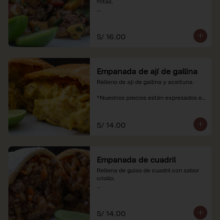
fritas.

*Nuestros precios están expresados en 
soles e incluyen impuestos de ley y 
recargo al consumo.
S/ 16.00
Empanada de ají de gallina
Relleno de ají de gallina y aceituna.

*Nuestros precios están expresados en 
soles e incluyen impuestos de ley y 
recargo al consumo.
S/ 14.00
Empanada de cuadril
Rellena de guiso de cuadril con sabor 
criollo.

*Nuestros precios están expresados en 
soles e incluyen impuestos de ley y 
recargo al consumo.
S/ 14.00