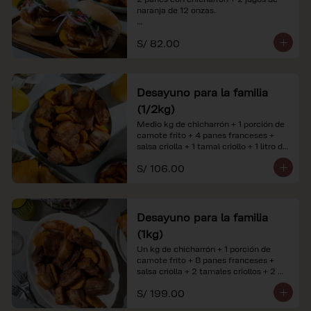
naranja de 12 onzas.

*Nuestros precios están expresados en 
S/ 82.00
soles e incluyen impuestos de ley y 
recargo al consumo. Imágenes 
referenciales.
Desayuno para la familia
(1/2kg)
Medio kg de chicharrón + 1 porción de 
camote frito + 4 panes franceses + 
salsa criolla + 1 tamal criollo + 1 litro de 
jugo de naranja.

S/ 106.00
*Nuestros precios están expresados en 
soles e incluyen impuestos de ley y 
recargo al consumo. Imágenes 
referenciales.
Desayuno para la familia
(1kg)
Un kg de chicharrón + 1 porción de 
camote frito + 8 panes franceses + 
salsa criolla + 2 tamales criollos + 2 
litros de jugo de naranja.

S/ 199.00
*Nuestros precios están expresados en 