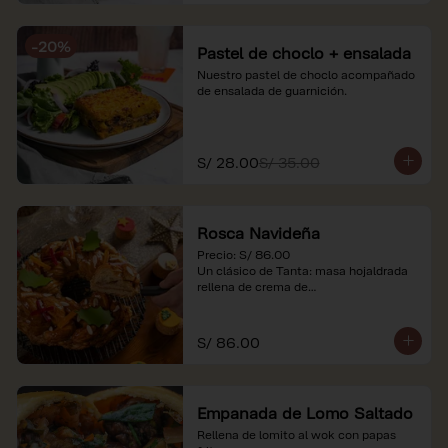
-
20
%
Pastel de choclo + ensalada
Nuestro pastel de choclo acompañado 
de ensalada de guarnición.
S/ 28.00
S/ 35.00
Rosca Navideña
Precio: S/ 86.00

Un clásico de Tanta: masa hojaldrada 
rellena de crema de

almendras.

*Nuestros precios están expresados en 
S/ 86.00
soles e incluyen impuestos de ley y 
recargo al consumo.
Empanada de Lomo Saltado
Rellena de lomito al wok con papas 