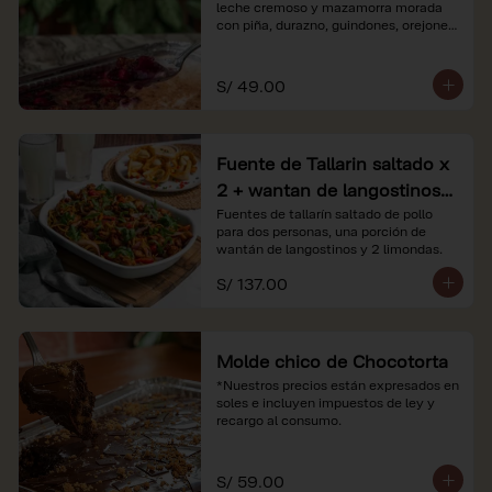
leche cremoso y mazamorra morada 
con piña, durazno, guindones, orejones 
y membrillo

*Nuestros precios están expresados en 
S/ 49.00
soles e incluyen impuestos de ley y 
recargo al consumo.
Fuente de Tallarin saltado x
2 + wantan de langostinos +
2 limonadas
Fuentes de tallarín saltado de pollo 
para dos personas, una porción de 
wantán de langostinos y 2 limondas.
S/ 137.00
Molde chico de Chocotorta
*Nuestros precios están expresados en 
soles e incluyen impuestos de ley y 
recargo al consumo.
S/ 59.00