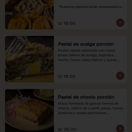
*Nuestros precios están expresados en 
soles e incluyen impuestos de ley y 
recargo al consumo.
S/ 18.00
Pastel de acelga porción
Pastel salado elaborado con masa 
brisse relleno de acelga, espinaca , 
tocino, huevo, salsa blanca y queso 
parmesano.

*Nuestros precios están expresados en 
S/ 18.00
soles e incluyen impuestos de ley y 
recargo al consumo.
Pastel de choclo porción
Masa horneada de granos tiernos de 
choclo, relleno de cuadril, pasas, huevo, 
aceituna y queso parmesano.

*Nuestros precios están expresados en 
soles e incluyen impuestos de ley y 
S/ 26.00
recargo al consumo.