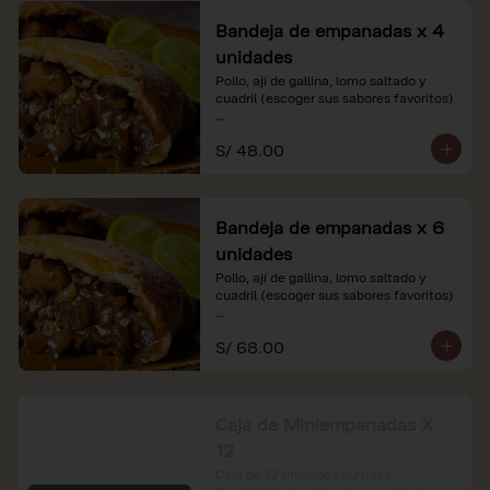
Bandeja de empanadas x 4
unidades
Pollo, ají de gallina, lomo saltado y 
cuadril (escoger sus sabores favoritos)

*Nuestros precios están expresados en 
S/ 48.00
soles e incluyen impuestos de ley y 
recargo al consumo.
Bandeja de empanadas x 6
unidades
Pollo, ají de gallina, lomo saltado y 
cuadril (escoger sus sabores favoritos)

*Nuestros precios están expresados en 
S/ 68.00
soles e incluyen impuestos de ley y 
recargo al consumo.
Caja de Miniempanadas X
12
Caja de 12 unidades surtidas: 
