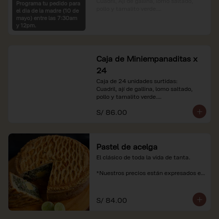
Cuadril, Ají de gallina, lomo saltado, 
Programa tu pedido para
pollo y tamalito verde.

el dia de la madre (10 de
mayo) entre las 7:30am
*Nuestros precios están expresados en 
y 12pm.
soles e incluyen impuestos de ley y 
recargo al consumo.
Caja de Miniempanaditas x
24
Caja de 24 unidades surtidas:

Cuadril, ají de gallina, lomo saltado, 
pollo y tamalito verde.

S/ 86.00
*Nuestros precios están expresados en 
soles e incluyen impuestos de ley y 
recargo al consumo.
Pastel de acelga
El clásico de toda la vida de tanta.

*Nuestros precios están expresados en 
soles e incluyen impuestos de ley y 
recargo al consumo.
S/ 84.00