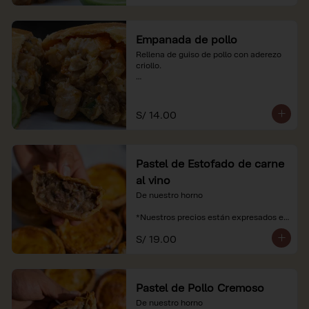
Empanada de pollo
Rellena de guiso de pollo con aderezo 
criollo.

*Nuestros precios están expresados en 
soles e incluyen impuestos de ley y 
recargo al consumo.
S/ 14.00
Pastel de Estofado de carne
al vino
De nuestro horno

*Nuestros precios están expresados en 
soles e incluyen impuestos de ley y 
S/ 19.00
recargo al consumo.
Pastel de Pollo Cremoso
De nuestro horno
