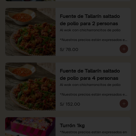
Fuente de Tallarín saltado
de pollo para 2 personas
Al wok con chicharroncitos de pollo

*Nuestros precios están expresados en 
soles e incluyen impuestos de ley y 
S/ 78.00
recargo al consumo.
Fuente de Tallarín saltado
de pollo para 4 personas
Al wok con chicharroncitos de pollo

*Nuestros precios están expresados en 
soles e incluyen impuestos de ley y 
S/ 152.00
recargo al consumo.
Turrón 1kg
*Nuestros precios están expresados en 