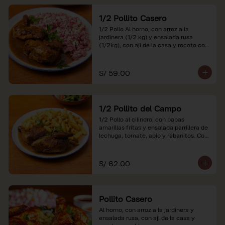
1/2 Pollito Casero
1/2 Pollo Al horno, con arroz a la 
jardinera (1/2 kg) y ensalada rusa 
(1/2kg), con aji de la casa y rocoto con 
china.

*Nuestros precios están expresados en 
S/ 59.00
soles e incluyen impuestos de ley y 
recargo al consumo.
1/2 Pollito del Campo
1/2 Pollo al cilindro, con papas 
amarillas fritas y ensalada parrillera de 
lechuga, tomate, apio y rabanitos. Con 
ají de la casa y rocoto con china.

*Nuestros precios están expresados en 
S/ 62.00
soles e incluyen impuestos de ley y 
recargo al consumo.
Pollito Casero
Al horno, con arroz a la jardinera y 
ensalada rusa, con aji de la casa y 