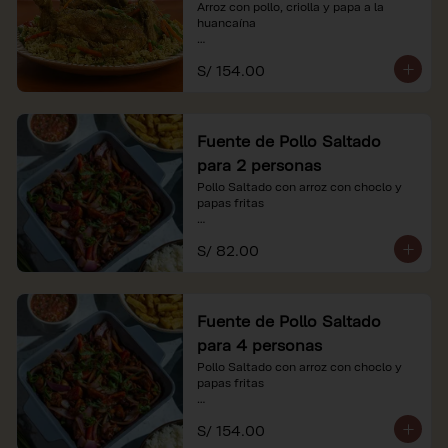
Arroz con pollo, criolla y papa a la 
huancaína

*Nuestros precios están expresados en 
S/ 154.00
soles e incluyen impuestos de ley y 
recargo al consumo.
Fuente de Pollo Saltado
para 2 personas
Pollo Saltado con arroz con choclo y 
papas fritas

*Nuestros precios están expresados en 
S/ 82.00
soles e incluyen impuestos de ley y 
recargo al consumo.
Fuente de Pollo Saltado
para 4 personas
Pollo Saltado con arroz con choclo y 
papas fritas

*Nuestros precios están expresados en 
S/ 154.00
soles e incluyen impuestos de ley y 
recargo al consumo.