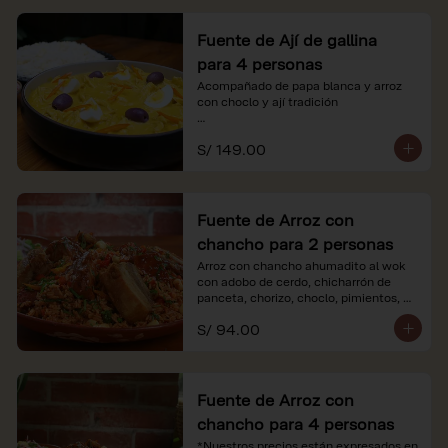
Fuente de Ají de gallina
para 4 personas
Acompañado de papa blanca y arroz 
con choclo y ají tradición

*Nuestros precios están expresados en 
S/ 149.00
soles e incluyen impuestos de ley y 
recargo al consumo.
Fuente de Arroz con
chancho para 2 personas
Arroz con chancho ahumadito al wok 
con adobo de cerdo, chicharrón de 
panceta, chorizo, choclo, pimientos, 
col y criolla de rabanito y palta.

S/ 94.00
*Nuestros precios están expresados en 
soles e incluyen impuestos de ley y 
recargo al consumo.
Fuente de Arroz con
chancho para 4 personas
*Nuestros precios están expresados en 