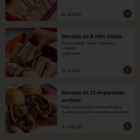
-Huevo y aceituna

-Pollo, tomate y palta

-Jamón, tomate y huevo

S/ 54.00
*Nuestros precios están expresados en 
soles e incluyen impuestos de ley y 
recargo al consumo. Imágenes 
Bandeja de 6 Mini triples
referenciales.
Puedes elegir hasta 3 sabores:

-Clásico

-Egg salad

-Huevo y aceituna

-Pollo, tomate y palta

-Jamón, tomate y huevo

S/ 27.00
*Nuestros precios están expresados en 
soles e incluyen impuestos de ley y 
recargo al consumo. Imágenes 
Bandeja de 12 empanadas
referenciales.
surtidas
Pollo, ají de gallina, lomo saltado y 
cuadril (escoger sus sabores favoritos)

*Nuestros precios están expresados en 
S/ 126.00
soles e incluyen impuestos de ley y 
recargo al consumo.