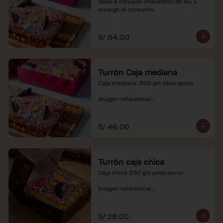
soles e incluyen impuestos de ley y 
recargo al consumo.
S/ 84.00
Turrón Caja mediana
Caja mediana  500 grs peso aprox 

Imagen referencial

*Nuestros precios están expresados en 
soles e incluyen impuestos de ley y 
S/ 46.00
recargo al consumo.
Turrón caja chica
Caja chica 250 grs peso aprox

Imagen referencial

*Nuestros precios están expresados en 
soles e incluyen impuestos de ley y 
S/ 28.00
recargo al consumo.