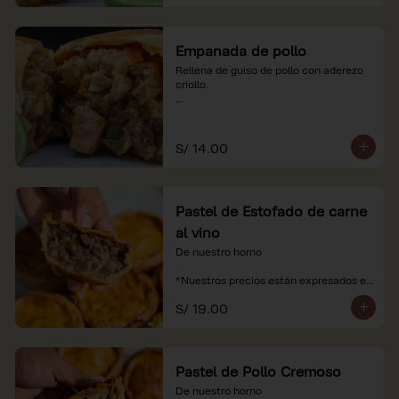
Empanada de pollo
Rellena de guiso de pollo con aderezo 
criollo.

*Nuestros precios están expresados en 
soles e incluyen impuestos de ley y 
recargo al consumo.
S/ 14.00
Pastel de Estofado de carne
al vino
De nuestro horno

*Nuestros precios están expresados en 
soles e incluyen impuestos de ley y 
S/ 19.00
recargo al consumo.
Pastel de Pollo Cremoso
De nuestro horno
