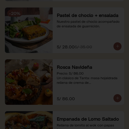
-
20
%
Pastel de choclo + ensalada
Nuestro pastel de choclo acompañado 
de ensalada de guarnición.
S/ 28.00
S/ 35.00
Rosca Navideña
Precio: S/ 86.00

Un clásico de Tanta: masa hojaldrada 
rellena de crema de

almendras.

*Nuestros precios están expresados en 
S/ 86.00
soles e incluyen impuestos de ley y 
recargo al consumo.
Empanada de Lomo Saltado
Rellena de lomito al wok con papas 