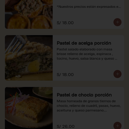
*Nuestros precios están expresados en 
soles e incluyen impuestos de ley y 
recargo al consumo.
S/ 18.00
Pastel de acelga porción
Pastel salado elaborado con masa 
brisse relleno de acelga, espinaca , 
tocino, huevo, salsa blanca y queso 
parmesano.

*Nuestros precios están expresados en 
S/ 18.00
soles e incluyen impuestos de ley y 
recargo al consumo.
Pastel de choclo porción
Masa horneada de granos tiernos de 
choclo, relleno de cuadril, pasas, huevo, 
aceituna y queso parmesano.

*Nuestros precios están expresados en 
soles e incluyen impuestos de ley y 
S/ 26.00
recargo al consumo.