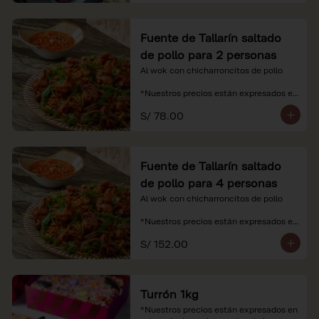
Fuente de Tallarín saltado
de pollo para 2 personas
Al wok con chicharroncitos de pollo

*Nuestros precios están expresados en 
soles e incluyen impuestos de ley y 
S/ 78.00
recargo al consumo.
Fuente de Tallarín saltado
de pollo para 4 personas
Al wok con chicharroncitos de pollo

*Nuestros precios están expresados en 
soles e incluyen impuestos de ley y 
S/ 152.00
recargo al consumo.
Turrón 1kg
*Nuestros precios están expresados en 