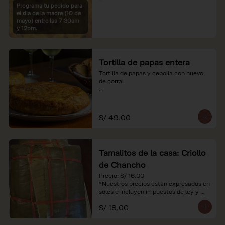
Programa tu pedido para
*Imágenes referenciales

el dia de la madre (10 de
*Nuestros precios están expresados en 
mayo) entre las 7:30am
soles e incluyen IGV y servicio
y 12pm.
Tortilla de papas entera
Tortilla de papas y cebolla con huevo 
de corral

*Nuestros precios están expresados en 
soles e incluyen impuestos de ley y 
recargo al consumo.
S/ 49.00
Tamalitos de la casa: Criollo
de Chancho
Precio: S/ 16.00

*Nuestros precios están expresados en 
soles e incluyen impuestos de ley y 
recargo al consumo.
S/ 18.00