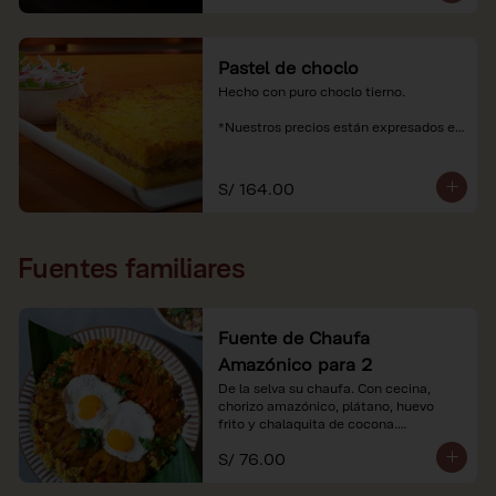
Pastel de choclo
Hecho con puro choclo tierno.

*Nuestros precios están expresados en 
soles e incluyen impuestos de ley y 
recargo al consumo.
S/ 164.00
Fuentes familiares
Fuente de Chaufa
Amazónico para 2
De la selva su chaufa. Con cecina, 
chorizo amazónico, plátano, huevo

frito y chalaquita de cocona.

S/ 76.00
*Imágenes referenciales.

*Nuestros precios están expresados en 
soles e incluyen IGV y servicio.