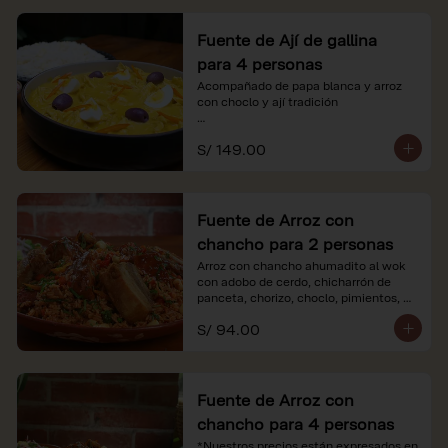
Fuente de Ají de gallina
para 4 personas
Acompañado de papa blanca y arroz 
con choclo y ají tradición

*Nuestros precios están expresados en 
S/ 149.00
soles e incluyen impuestos de ley y 
recargo al consumo.
Fuente de Arroz con
chancho para 2 personas
Arroz con chancho ahumadito al wok 
con adobo de cerdo, chicharrón de 
panceta, chorizo, choclo, pimientos, 
col y criolla de rabanito y palta.

S/ 94.00
*Nuestros precios están expresados en 
soles e incluyen impuestos de ley y 
recargo al consumo.
Fuente de Arroz con
chancho para 4 personas
*Nuestros precios están expresados en 