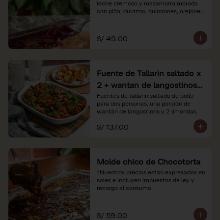
leche cremoso y mazamorra morada 
con piña, durazno, guindones, orejones 
y membrillo

*Nuestros precios están expresados en 
S/ 49.00
soles e incluyen impuestos de ley y 
recargo al consumo.
Fuente de Tallarin saltado x
2 + wantan de langostinos +
2 limonadas
Fuentes de tallarín saltado de pollo 
para dos personas, una porción de 
wantán de langostinos y 2 limondas.
S/ 137.00
Molde chico de Chocotorta
*Nuestros precios están expresados en 
soles e incluyen impuestos de ley y 
recargo al consumo.
S/ 59.00