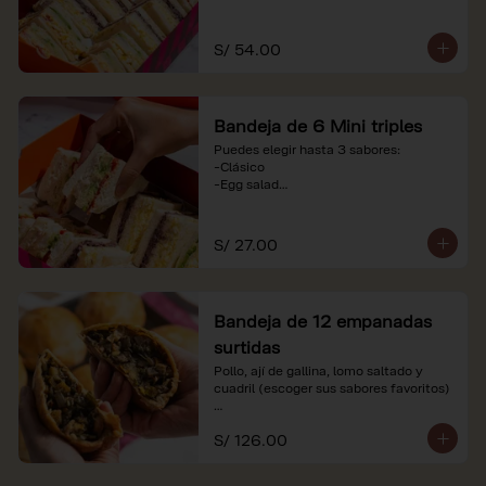
-Huevo y aceituna

-Pollo, tomate y palta

-Jamón, tomate y huevo

S/ 54.00
*Nuestros precios están expresados en 
soles e incluyen impuestos de ley y 
recargo al consumo. Imágenes 
Bandeja de 6 Mini triples
referenciales.
Puedes elegir hasta 3 sabores:

-Clásico

-Egg salad

-Huevo y aceituna

-Pollo, tomate y palta

-Jamón, tomate y huevo

S/ 27.00
*Nuestros precios están expresados en 
soles e incluyen impuestos de ley y 
recargo al consumo. Imágenes 
Bandeja de 12 empanadas
referenciales.
surtidas
Pollo, ají de gallina, lomo saltado y 
cuadril (escoger sus sabores favoritos)

*Nuestros precios están expresados en 
S/ 126.00
soles e incluyen impuestos de ley y 
recargo al consumo.