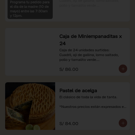
Cuadril, Ají de gallina, lomo saltado, 
Programa tu pedido para
pollo y tamalito verde.

el dia de la madre (10 de
mayo) entre las 7:30am
*Nuestros precios están expresados en 
y 12pm.
soles e incluyen impuestos de ley y 
recargo al consumo.
Caja de Miniempanaditas x
24
Caja de 24 unidades surtidas:

Cuadril, ají de gallina, lomo saltado, 
pollo y tamalito verde.

S/ 86.00
*Nuestros precios están expresados en 
soles e incluyen impuestos de ley y 
recargo al consumo.
Pastel de acelga
El clásico de toda la vida de tanta.

*Nuestros precios están expresados en 
soles e incluyen impuestos de ley y 
recargo al consumo.
S/ 84.00