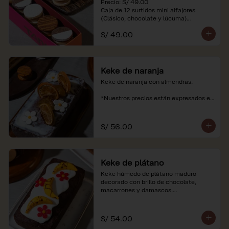
Precio: S/ 49.00

Caja de 12 surtidos mini alfajores 
(Clásico, chocolate y lúcuma)

S/ 49.00
*Nuestros precios están expresados en 
soles e incluyen impuestos de ley y 
recargo al consumo. Imágenes 
referenciales.
Keke de naranja
Keke de naranja con almendras.

*Nuestros precios están expresados en 
soles e incluyen impuestos de ley y 
recargo al consumo.
S/ 56.00
Keke de plátano
Keke húmedo de plátano maduro 
decorado con brillo de chocolate, 
macarrones y damascos.

*Nuestros precios están expresados en 
soles e incluyen impuestos de ley y 
S/ 54.00
recargo al consumo.