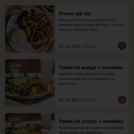
soles e incluyen impuestos de ley y 
recargo al consumo. Imágenes 
-
28
%
referenciales.
Promo del día
Celebramos nuestra gastronomía, 
Nuestro clásico Pollo Saltado + chicha 
morada hecha en casa.
S/ 42.00
S/ 58.00
-
20
%
Pastel de acelga + ensalada
Nuestro clásico pastel de acelga 
acompañado de una ensalada de 
guarnición.
S/ 20.80
S/ 26.00
-
20
%
Pastel de choclo + ensalada
Nuestro pastel de choclo acompañado 
de ensalada de guarnición.