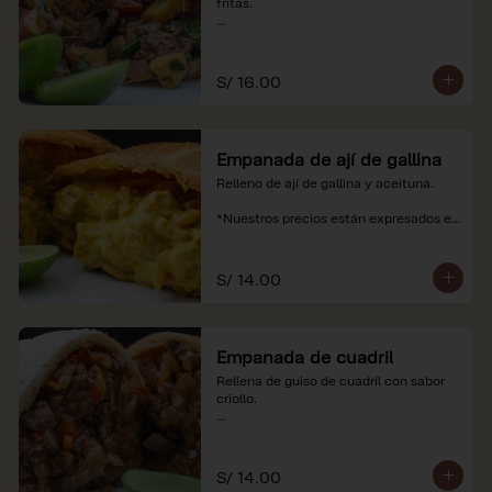
fritas.

*Nuestros precios están expresados en 
soles e incluyen impuestos de ley y 
recargo al consumo.
S/ 16.00
Empanada de ají de gallina
Relleno de ají de gallina y aceituna.

*Nuestros precios están expresados en 
soles e incluyen impuestos de ley y 
recargo al consumo.
S/ 14.00
Empanada de cuadril
Rellena de guiso de cuadril con sabor 
criollo.

*Nuestros precios están expresados en 
soles e incluyen impuestos de ley y 
recargo al consumo.
S/ 14.00