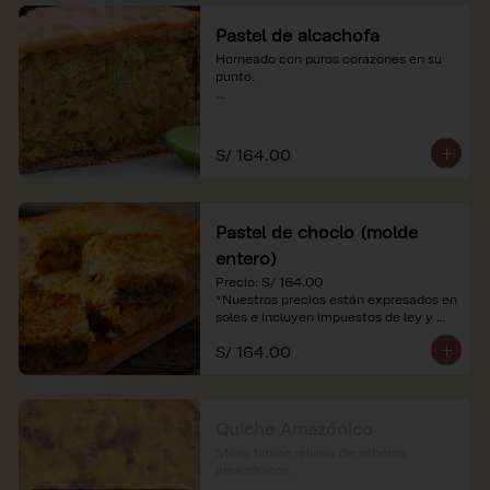
Pastel de alcachofa
Horneado con puros corazones en su 
punto.

*Nuestros precios están expresados en 
soles e incluyen impuestos de ley y 
recargo al consumo.
S/ 164.00
Pastel de choclo (molde
entero)
Precio: S/ 164.00

*Nuestros precios están expresados en 
soles e incluyen impuestos de ley y 
recargo al consumo.
S/ 164.00
Quiche Amazónico
Masa brisée rellena de sabores 
amazónicos.
