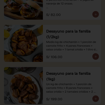
naranja de 12 onzas.

*Nuestros precios están expresados en 
S/ 82.00
soles e incluyen impuestos de ley y 
recargo al consumo. Imágenes 
referenciales.
Desayuno para la familia
(1/2kg)
Medio kg de chicharrón + 1 porción de 
camote frito + 4 panes franceses + 
salsa criolla + 1 tamal criollo + 1 litro de 
jugo de naranja.

S/ 106.00
*Nuestros precios están expresados en 
soles e incluyen impuestos de ley y 
recargo al consumo. Imágenes 
referenciales.
Desayuno para la familia
(1kg)
Un kg de chicharrón + 1 porción de 
camote frito + 8 panes franceses + 
salsa criolla + 2 tamales criollos + 2 
litros de jugo de naranja.

S/ 199.00
*Nuestros precios están expresados en 