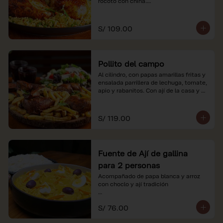
rocoto con china.

*Nuestros precios están expresados en 
soles e incluyen impuestos de ley y 
S/ 109.00
recargo al consumo.
Pollito del campo
Al cilindro, con papas amarillas fritas y 
ensalada parrillera de lechuga, tomate, 
apio y rabanitos. Con ají de la casa y 
rocoto con china.

*Nuestros precios están expresados en 
S/ 119.00
soles e incluyen impuestos de ley y 
recargo al consumo.
Fuente de Ají de gallina
para 2 personas
Acompañado de papa blanca y arroz 
con choclo y ají tradición

*Nuestros precios están expresados en 
S/ 76.00
soles e incluyen impuestos de ley y 
recargo al consumo.