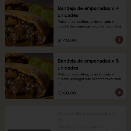
Bandeja de empanadas x 4
unidades
Pollo, ají de gallina, lomo saltado y 
cuadril (escoger sus sabores favoritos)

*Nuestros precios están expresados en 
S/ 48.00
soles e incluyen impuestos de ley y 
recargo al consumo.
Bandeja de empanadas x 6
unidades
Pollo, ají de gallina, lomo saltado y 
cuadril (escoger sus sabores favoritos)

*Nuestros precios están expresados en 
S/ 68.00
soles e incluyen impuestos de ley y 
recargo al consumo.
Caja de Miniempanadas X
12
Caja de 12 unidades surtidas: 
