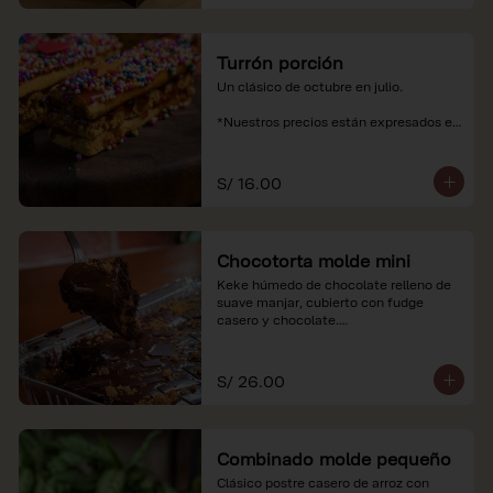
Turrón porción
Un clásico de octubre en julio.

*Nuestros precios están expresados en 
soles e incluyen impuestos de ley y 
recargo al consumo.
S/ 16.00
Chocotorta molde mini
Keke húmedo de chocolate relleno de 
suave manjar, cubierto con fudge 
casero y chocolate.

*Nuestros precios están expresados en 
soles e incluyen impuestos de ley y 
S/ 26.00
recargo al consumo. Imagenes 
referenciales
Combinado molde pequeño
Clásico postre casero de arroz con 