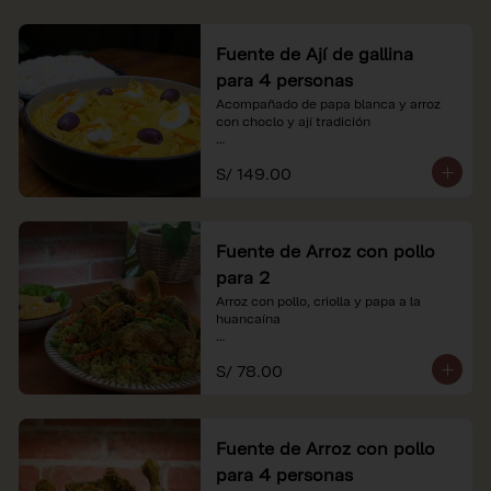
Fuente de Ají de gallina
para 4 personas
Acompañado de papa blanca y arroz 
con choclo y ají tradición

*Nuestros precios están expresados en 
S/ 149.00
soles e incluyen impuestos de ley y 
recargo al consumo.
Fuente de Arroz con pollo
para 2
Arroz con pollo, criolla y papa a la 
huancaína

*Nuestros precios están expresados en 
S/ 78.00
soles e incluyen impuestos de ley y 
recargo al consumo.
Fuente de Arroz con pollo
para 4 personas