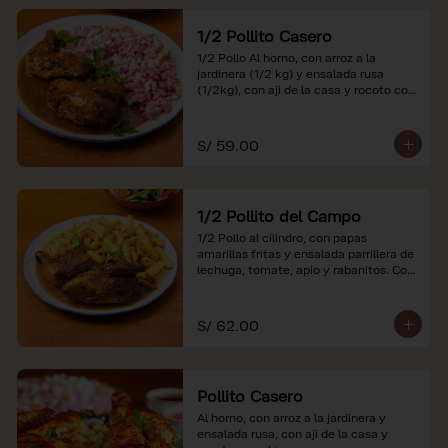
1/2 Pollito Casero
1/2 Pollo Al horno, con arroz a la 
jardinera (1/2 kg) y ensalada rusa 
(1/2kg), con aji de la casa y rocoto con 
china.

*Nuestros precios están expresados en 
S/ 59.00
soles e incluyen impuestos de ley y 
recargo al consumo.
1/2 Pollito del Campo
1/2 Pollo al cilindro, con papas 
amarillas fritas y ensalada parrillera de 
lechuga, tomate, apio y rabanitos. Con 
ají de la casa y rocoto con china.

*Nuestros precios están expresados en 
S/ 62.00
soles e incluyen impuestos de ley y 
recargo al consumo.
Pollito Casero
Al horno, con arroz a la jardinera y 
ensalada rusa, con aji de la casa y 