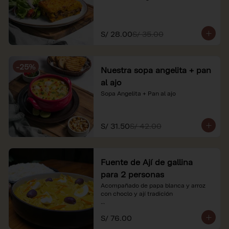
S/ 28.00
S/ 35.00
-
25
%
Nuestra sopa angelita + pan
al ajo
Sopa Angelita + Pan al ajo
S/ 31.50
S/ 42.00
Fuente de Ají de gallina
para 2 personas
Acompañado de papa blanca y arroz 
con choclo y ají tradición

*Nuestros precios están expresados en 
S/ 76.00
soles e incluyen impuestos de ley y 
recargo al consumo.