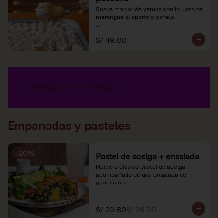
Suave manjar de yemas con lo justo de 
merengue al oporto y canela.

*Nuestros precios están expresados en 
S/ 49.00
soles e incluyen impuestos de ley y 
recargo al consumo.
Empanadas y pasteles
-
20
%
Pastel de acelga + ensalada
Nuestro clásico pastel de acelga 
acompañado de una ensalada de 
guarnición.
S/ 20.80
S/ 26.00