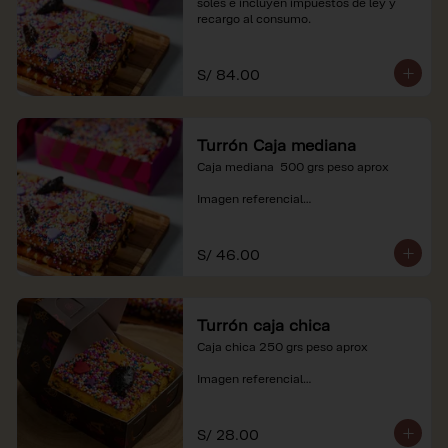
soles e incluyen impuestos de ley y 
recargo al consumo.
S/ 84.00
Turrón Caja mediana
Caja mediana  500 grs peso aprox 

Imagen referencial

*Nuestros precios están expresados en 
soles e incluyen impuestos de ley y 
S/ 46.00
recargo al consumo.
Turrón caja chica
Caja chica 250 grs peso aprox

Imagen referencial

*Nuestros precios están expresados en 
soles e incluyen impuestos de ley y 
S/ 28.00
recargo al consumo.