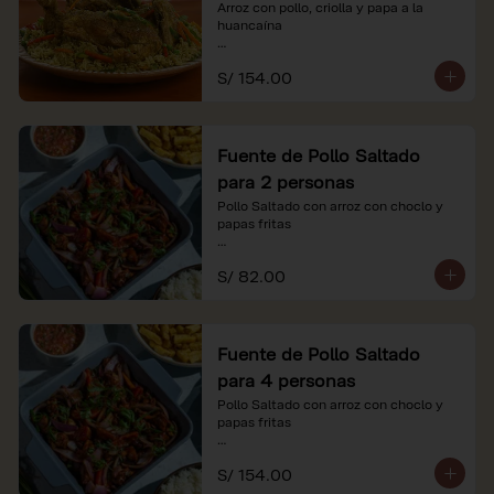
Arroz con pollo, criolla y papa a la 
huancaína

*Nuestros precios están expresados en 
S/ 154.00
soles e incluyen impuestos de ley y 
recargo al consumo.
Fuente de Pollo Saltado
para 2 personas
Pollo Saltado con arroz con choclo y 
papas fritas

*Nuestros precios están expresados en 
S/ 82.00
soles e incluyen impuestos de ley y 
recargo al consumo.
Fuente de Pollo Saltado
para 4 personas
Pollo Saltado con arroz con choclo y 
papas fritas

*Nuestros precios están expresados en 
S/ 154.00
soles e incluyen impuestos de ley y 
recargo al consumo.