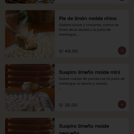
Pie de limón molde chico
Galleta suave y crocante, crema de 
limón de la abuela y lo justo de 
merengue.

*Nuestros precios están expresados en 
soles e incluyen impuestos de ley y 
S/ 49.00
recargo al consumo.
Suspiro limeño molde mini
Suave manjar de yemas con lo justo de 
merengue al oporto y canela.

*Nuestros precios están expresados en 
soles e incluyen impuestos de ley y 
recargo al consumo.
S/ 26.00
Suspiro limeño molde
pequeño