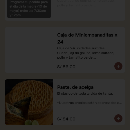
Cuadril, Ají de gallina, lomo saltado, 
Programa tu pedido para
pollo y tamalito verde.

el dia de la madre (10 de
mayo) entre las 7:30am
*Nuestros precios están expresados en 
y 12pm.
soles e incluyen impuestos de ley y 
recargo al consumo.
Caja de Miniempanaditas x
24
Caja de 24 unidades surtidas:

Cuadril, ají de gallina, lomo saltado, 
pollo y tamalito verde.

S/ 86.00
*Nuestros precios están expresados en 
soles e incluyen impuestos de ley y 
recargo al consumo.
Pastel de acelga
El clásico de toda la vida de tanta.

*Nuestros precios están expresados en 
soles e incluyen impuestos de ley y 
recargo al consumo.
S/ 84.00