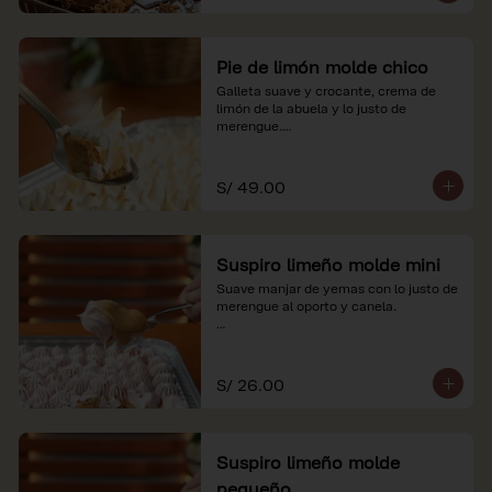
Pie de limón molde chico
Galleta suave y crocante, crema de 
limón de la abuela y lo justo de 
merengue.

*Nuestros precios están expresados en 
soles e incluyen impuestos de ley y 
S/ 49.00
recargo al consumo.
Suspiro limeño molde mini
Suave manjar de yemas con lo justo de 
merengue al oporto y canela.

*Nuestros precios están expresados en 
soles e incluyen impuestos de ley y 
recargo al consumo.
S/ 26.00
Suspiro limeño molde
pequeño