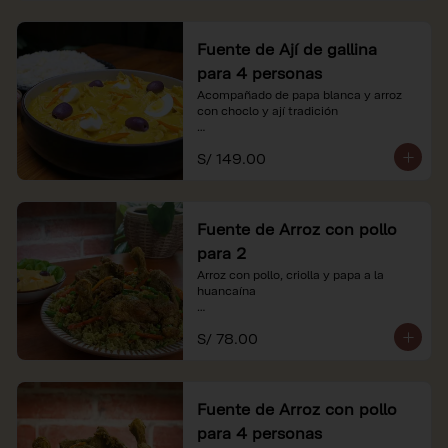
Fuente de Ají de gallina
para 4 personas
Acompañado de papa blanca y arroz 
con choclo y ají tradición

*Nuestros precios están expresados en 
S/ 149.00
soles e incluyen impuestos de ley y 
recargo al consumo.
Fuente de Arroz con pollo
para 2
Arroz con pollo, criolla y papa a la 
huancaína

*Nuestros precios están expresados en 
S/ 78.00
soles e incluyen impuestos de ley y 
recargo al consumo.
Fuente de Arroz con pollo
para 4 personas