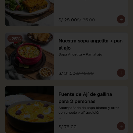
S/ 28.00
S/ 35.00
-
25
%
Nuestra sopa angelita + pan
al ajo
Sopa Angelita + Pan al ajo
S/ 31.50
S/ 42.00
Fuente de Ají de gallina
para 2 personas
Acompañado de papa blanca y arroz 
con choclo y ají tradición

*Nuestros precios están expresados en 
S/ 76.00
soles e incluyen impuestos de ley y 
recargo al consumo.