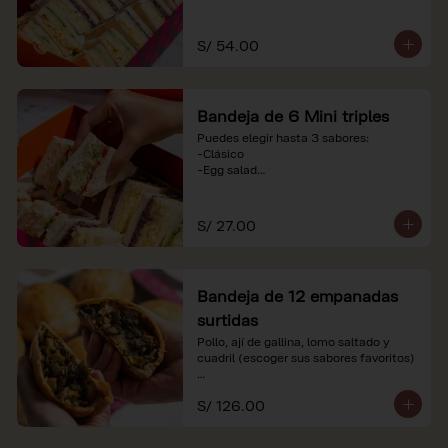
-Huevo y aceituna

-Pollo, tomate y palta

-Jamón, tomate y huevo

S/ 54.00
*Nuestros precios están expresados en 
soles e incluyen impuestos de ley y 
recargo al consumo. Imágenes 
Bandeja de 6 Mini triples
referenciales.
Puedes elegir hasta 3 sabores:

-Clásico

-Egg salad

-Huevo y aceituna

-Pollo, tomate y palta

-Jamón, tomate y huevo

S/ 27.00
*Nuestros precios están expresados en 
soles e incluyen impuestos de ley y 
recargo al consumo. Imágenes 
Bandeja de 12 empanadas
referenciales.
surtidas
Pollo, ají de gallina, lomo saltado y 
cuadril (escoger sus sabores favoritos)

*Nuestros precios están expresados en 
S/ 126.00
soles e incluyen impuestos de ley y 
recargo al consumo.