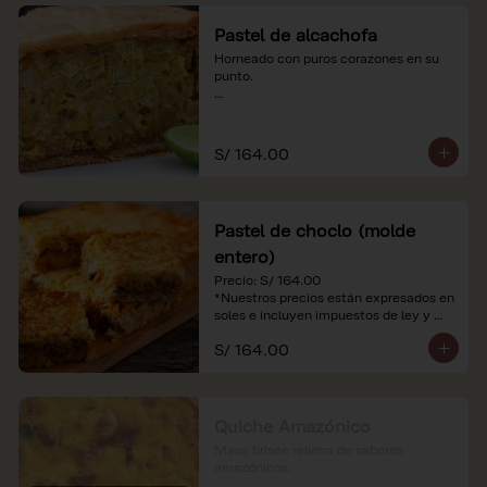
Pastel de alcachofa
Horneado con puros corazones en su 
punto.

*Nuestros precios están expresados en 
soles e incluyen impuestos de ley y 
recargo al consumo.
S/ 164.00
Pastel de choclo (molde
entero)
Precio: S/ 164.00

*Nuestros precios están expresados en 
soles e incluyen impuestos de ley y 
recargo al consumo.
S/ 164.00
Quiche Amazónico
Masa brisée rellena de sabores 
amazónicos.
