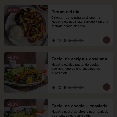
soles e incluyen impuestos de ley y 
recargo al consumo. Imágenes 
-
28
%
referenciales.
Promo del día
Celebramos nuestra gastronomía, 
Nuestro clásico Pollo Saltado + chicha 
morada hecha en casa.
S/ 42.00
S/ 58.00
-
20
%
Pastel de acelga + ensalada
Nuestro clásico pastel de acelga 
acompañado de una ensalada de 
guarnición.
S/ 20.80
S/ 26.00
-
20
%
Pastel de choclo + ensalada
Nuestro pastel de choclo acompañado 
de ensalada de guarnición.