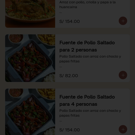
Arroz con pollo, criolla y papa a la 
huancaína

*Nuestros precios están expresados en 
S/ 154.00
soles e incluyen impuestos de ley y 
recargo al consumo.
Fuente de Pollo Saltado
para 2 personas
Pollo Saltado con arroz con choclo y 
papas fritas

*Nuestros precios están expresados en 
S/ 82.00
soles e incluyen impuestos de ley y 
recargo al consumo.
Fuente de Pollo Saltado
para 4 personas
Pollo Saltado con arroz con choclo y 
papas fritas

*Nuestros precios están expresados en 
S/ 154.00
soles e incluyen impuestos de ley y 
recargo al consumo.