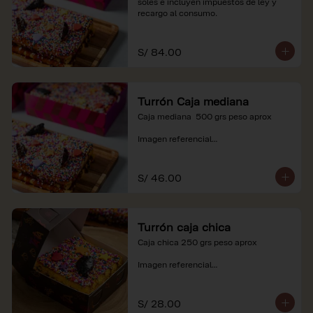
soles e incluyen impuestos de ley y 
recargo al consumo.
S/ 84.00
Turrón Caja mediana
Caja mediana  500 grs peso aprox 

Imagen referencial

*Nuestros precios están expresados en 
soles e incluyen impuestos de ley y 
S/ 46.00
recargo al consumo.
Turrón caja chica
Caja chica 250 grs peso aprox

Imagen referencial

*Nuestros precios están expresados en 
soles e incluyen impuestos de ley y 
S/ 28.00
recargo al consumo.