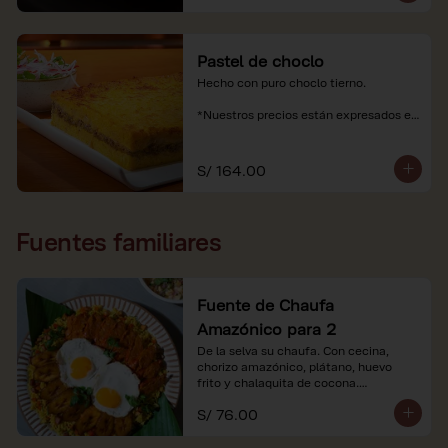
Pastel de choclo
Hecho con puro choclo tierno.

*Nuestros precios están expresados en 
soles e incluyen impuestos de ley y 
recargo al consumo.
S/ 164.00
Fuentes familiares
Fuente de Chaufa
Amazónico para 2
De la selva su chaufa. Con cecina, 
chorizo amazónico, plátano, huevo

frito y chalaquita de cocona.

S/ 76.00
*Imágenes referenciales.

*Nuestros precios están expresados en 
soles e incluyen IGV y servicio.