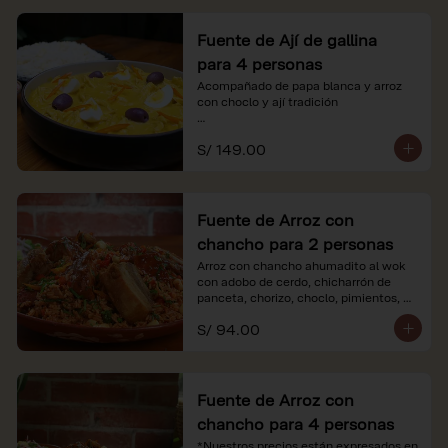
Fuente de Ají de gallina
para 4 personas
Acompañado de papa blanca y arroz 
con choclo y ají tradición

*Nuestros precios están expresados en 
S/ 149.00
soles e incluyen impuestos de ley y 
recargo al consumo.
Fuente de Arroz con
chancho para 2 personas
Arroz con chancho ahumadito al wok 
con adobo de cerdo, chicharrón de 
panceta, chorizo, choclo, pimientos, 
col y criolla de rabanito y palta.

S/ 94.00
*Nuestros precios están expresados en 
soles e incluyen impuestos de ley y 
recargo al consumo.
Fuente de Arroz con
chancho para 4 personas
*Nuestros precios están expresados en 