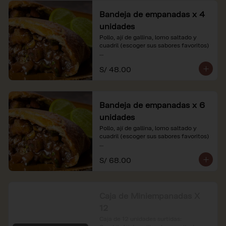
Bandeja de empanadas x 4
unidades
Pollo, ají de gallina, lomo saltado y 
cuadril (escoger sus sabores favoritos)

*Nuestros precios están expresados en 
S/ 48.00
soles e incluyen impuestos de ley y 
recargo al consumo.
Bandeja de empanadas x 6
unidades
Pollo, ají de gallina, lomo saltado y 
cuadril (escoger sus sabores favoritos)

*Nuestros precios están expresados en 
S/ 68.00
soles e incluyen impuestos de ley y 
recargo al consumo.
Caja de Miniempanadas X
12
Caja de 12 unidades surtidas: 
