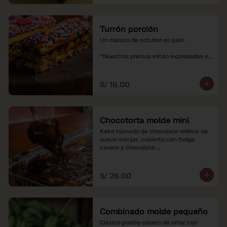
Turrón porción
Un clásico de octubre en julio.

*Nuestros precios están expresados en 
soles e incluyen impuestos de ley y 
recargo al consumo.
S/ 16.00
Chocotorta molde mini
Keke húmedo de chocolate relleno de 
suave manjar, cubierto con fudge 
casero y chocolate.

*Nuestros precios están expresados en 
soles e incluyen impuestos de ley y 
S/ 26.00
recargo al consumo. Imagenes 
referenciales
Combinado molde pequeño
Clásico postre casero de arroz con 