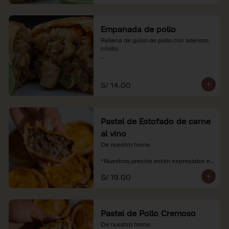
Empanada de pollo
Rellena de guiso de pollo con aderezo 
criollo.

*Nuestros precios están expresados en 
soles e incluyen impuestos de ley y 
recargo al consumo.
S/ 14.00
Pastel de Estofado de carne
al vino
De nuestro horno

*Nuestros precios están expresados en 
soles e incluyen impuestos de ley y 
S/ 19.00
recargo al consumo.
Pastel de Pollo Cremoso
De nuestro horno
