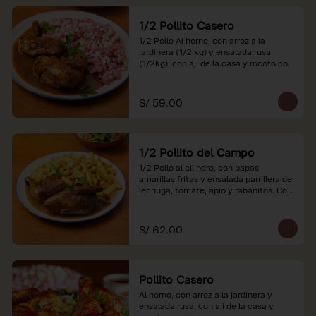
1/2 Pollito Casero
1/2 Pollo Al horno, con arroz a la 
jardinera (1/2 kg) y ensalada rusa 
(1/2kg), con aji de la casa y rocoto con 
china.

*Nuestros precios están expresados en 
S/ 59.00
soles e incluyen impuestos de ley y 
recargo al consumo.
1/2 Pollito del Campo
1/2 Pollo al cilindro, con papas 
amarillas fritas y ensalada parrillera de 
lechuga, tomate, apio y rabanitos. Con 
ají de la casa y rocoto con china.

*Nuestros precios están expresados en 
S/ 62.00
soles e incluyen impuestos de ley y 
recargo al consumo.
Pollito Casero
Al horno, con arroz a la jardinera y 
ensalada rusa, con aji de la casa y 