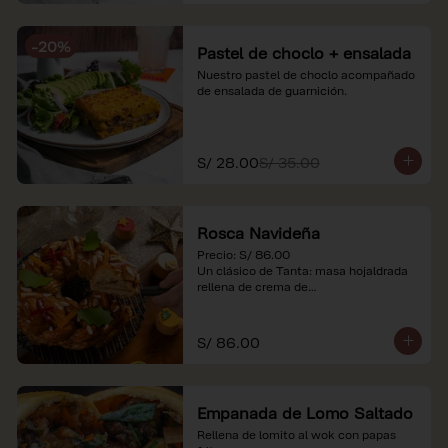
-
20
%
Pastel de choclo + ensalada
Nuestro pastel de choclo acompañado 
de ensalada de guarnición.
S/ 28.00
S/ 35.00
Rosca Navideña
Precio: S/ 86.00

Un clásico de Tanta: masa hojaldrada 
rellena de crema de

almendras.

*Nuestros precios están expresados en 
S/ 86.00
soles e incluyen impuestos de ley y 
recargo al consumo.
Empanada de Lomo Saltado
Rellena de lomito al wok con papas 