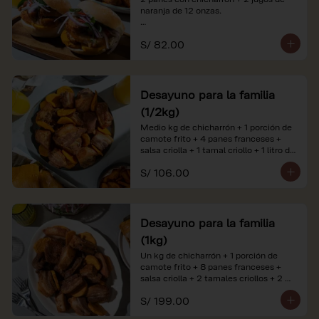
naranja de 12 onzas.

*Nuestros precios están expresados en 
S/ 82.00
soles e incluyen impuestos de ley y 
recargo al consumo. Imágenes 
referenciales.
Desayuno para la familia
(1/2kg)
Medio kg de chicharrón + 1 porción de 
camote frito + 4 panes franceses + 
salsa criolla + 1 tamal criollo + 1 litro de 
jugo de naranja.

S/ 106.00
*Nuestros precios están expresados en 
soles e incluyen impuestos de ley y 
recargo al consumo. Imágenes 
referenciales.
Desayuno para la familia
(1kg)
Un kg de chicharrón + 1 porción de 
camote frito + 8 panes franceses + 
salsa criolla + 2 tamales criollos + 2 
litros de jugo de naranja.

S/ 199.00
*Nuestros precios están expresados en 