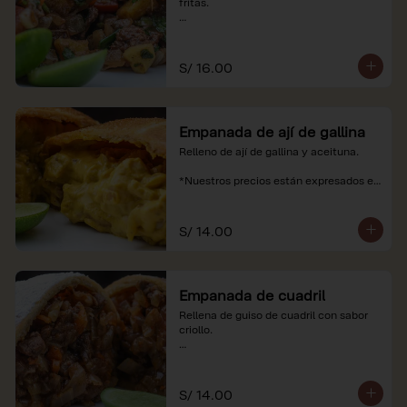
fritas.

*Nuestros precios están expresados en 
soles e incluyen impuestos de ley y 
recargo al consumo.
S/ 16.00
Empanada de ají de gallina
Relleno de ají de gallina y aceituna.

*Nuestros precios están expresados en 
soles e incluyen impuestos de ley y 
recargo al consumo.
S/ 14.00
Empanada de cuadril
Rellena de guiso de cuadril con sabor 
criollo.

*Nuestros precios están expresados en 
soles e incluyen impuestos de ley y 
recargo al consumo.
S/ 14.00