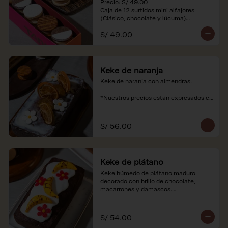
Precio: S/ 49.00

Caja de 12 surtidos mini alfajores 
(Clásico, chocolate y lúcuma)

S/ 49.00
*Nuestros precios están expresados en 
soles e incluyen impuestos de ley y 
recargo al consumo. Imágenes 
referenciales.
Keke de naranja
Keke de naranja con almendras.

*Nuestros precios están expresados en 
soles e incluyen impuestos de ley y 
recargo al consumo.
S/ 56.00
Keke de plátano
Keke húmedo de plátano maduro 
decorado con brillo de chocolate, 
macarrones y damascos.

*Nuestros precios están expresados en 
soles e incluyen impuestos de ley y 
S/ 54.00
recargo al consumo.