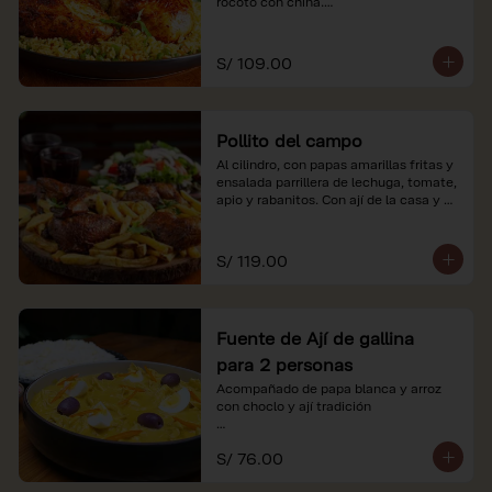
rocoto con china.

*Nuestros precios están expresados en 
soles e incluyen impuestos de ley y 
S/ 109.00
recargo al consumo.
Pollito del campo
Al cilindro, con papas amarillas fritas y 
ensalada parrillera de lechuga, tomate, 
apio y rabanitos. Con ají de la casa y 
rocoto con china.

*Nuestros precios están expresados en 
S/ 119.00
soles e incluyen impuestos de ley y 
recargo al consumo.
Fuente de Ají de gallina
para 2 personas
Acompañado de papa blanca y arroz 
con choclo y ají tradición

*Nuestros precios están expresados en 
S/ 76.00
soles e incluyen impuestos de ley y 
recargo al consumo.