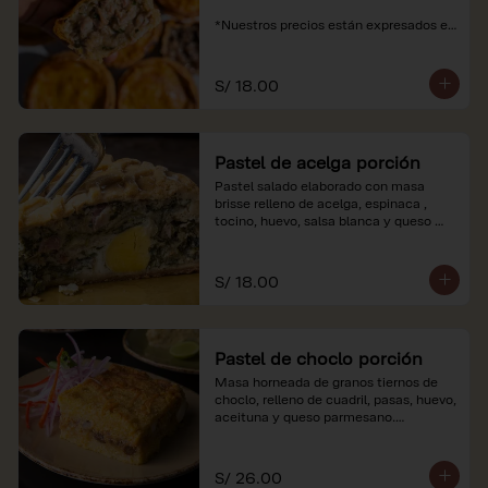
*Nuestros precios están expresados en 
soles e incluyen impuestos de ley y 
recargo al consumo.
S/ 18.00
Pastel de acelga porción
Pastel salado elaborado con masa 
brisse relleno de acelga, espinaca , 
tocino, huevo, salsa blanca y queso 
parmesano.

*Nuestros precios están expresados en 
S/ 18.00
soles e incluyen impuestos de ley y 
recargo al consumo.
Pastel de choclo porción
Masa horneada de granos tiernos de 
choclo, relleno de cuadril, pasas, huevo, 
aceituna y queso parmesano.

*Nuestros precios están expresados en 
soles e incluyen impuestos de ley y 
S/ 26.00
recargo al consumo.