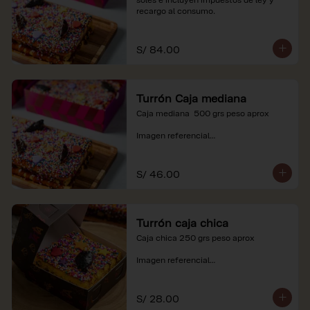
recargo al consumo.
S/ 84.00
Turrón Caja mediana
Caja mediana  500 grs peso aprox 

Imagen referencial

*Nuestros precios están expresados en 
soles e incluyen impuestos de ley y 
S/ 46.00
recargo al consumo.
Turrón caja chica
Caja chica 250 grs peso aprox

Imagen referencial

*Nuestros precios están expresados en 
soles e incluyen impuestos de ley y 
S/ 28.00
recargo al consumo.