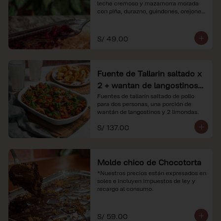
leche cremoso y mazamorra morada 
con piña, durazno, guindones, orejones 
y membrillo

*Nuestros precios están expresados en 
S/ 49.00
soles e incluyen impuestos de ley y 
recargo al consumo.
Fuente de Tallarin saltado x
2 + wantan de langostinos +
2 limonadas
Fuentes de tallarín saltado de pollo 
para dos personas, una porción de 
wantán de langostinos y 2 limondas.
S/ 137.00
Molde chico de Chocotorta
*Nuestros precios están expresados en 
soles e incluyen impuestos de ley y 
recargo al consumo.
S/ 59.00