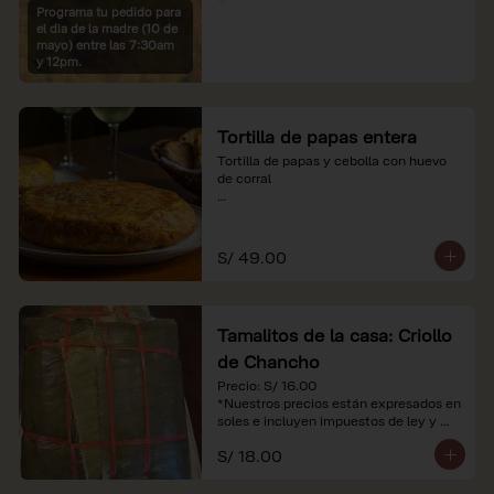
Programa tu pedido para
*Imágenes referenciales

el dia de la madre (10 de
*Nuestros precios están expresados en 
mayo) entre las 7:30am
soles e incluyen IGV y servicio
y 12pm.
Tortilla de papas entera
Tortilla de papas y cebolla con huevo 
de corral

*Nuestros precios están expresados en 
soles e incluyen impuestos de ley y 
recargo al consumo.
S/ 49.00
Tamalitos de la casa: Criollo
de Chancho
Precio: S/ 16.00

*Nuestros precios están expresados en 
soles e incluyen impuestos de ley y 
recargo al consumo.
S/ 18.00