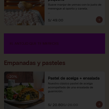
Suave manjar de yemas con lo justo de 
merengue al oporto y canela.

*Nuestros precios están expresados en 
S/ 49.00
soles e incluyen impuestos de ley y 
recargo al consumo.
Empanadas y pasteles
-
20
%
Pastel de acelga + ensalada
Nuestro clásico pastel de acelga 
acompañado de una ensalada de 
guarnición.
S/ 20.80
S/ 26.00