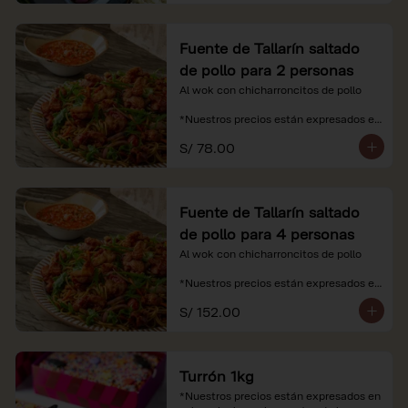
Fuente de Tallarín saltado
de pollo para 2 personas
Al wok con chicharroncitos de pollo

*Nuestros precios están expresados en 
soles e incluyen impuestos de ley y 
S/ 78.00
recargo al consumo.
Fuente de Tallarín saltado
de pollo para 4 personas
Al wok con chicharroncitos de pollo

*Nuestros precios están expresados en 
soles e incluyen impuestos de ley y 
S/ 152.00
recargo al consumo.
Turrón 1kg
*Nuestros precios están expresados en 