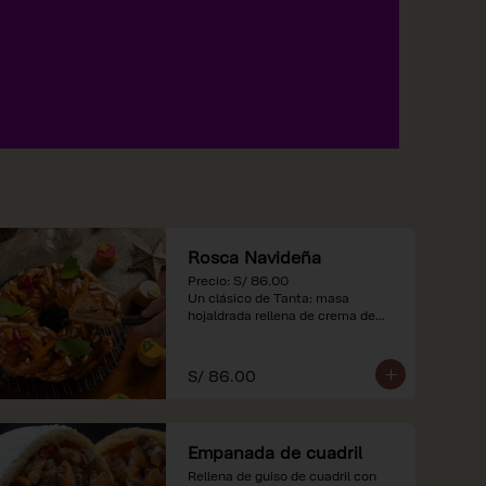
Rosca Navideña
Precio: S/ 86.00

Un clásico de Tanta: masa 
hojaldrada rellena de crema de

almendras.

*Nuestros precios están 
S/ 86.00
expresados en soles e incluyen 
impuestos de ley y recargo al 
consumo.
Empanada de cuadril
Rellena de guiso de cuadril con 