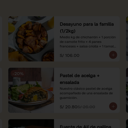
Desayuno para la familia
(1/2kg)
Medio kg de chicharrón + 1 porción 
de camote frito + 4 panes 
franceses + salsa criolla + 1 tamal 
criollo + 1 litro de jugo de naranja.

S/ 106.00
*Nuestros precios están 
expresados en soles e incluyen 
impuestos de ley y recargo al 
-
20
%
consumo. Imágenes referenciales.
Pastel de acelga +
ensalada
Nuestro clásico pastel de acelga 
acompañado de una ensalada de 
guarnición.
S/ 20.80
S/ 26.00
Fuente de Ají de gallina