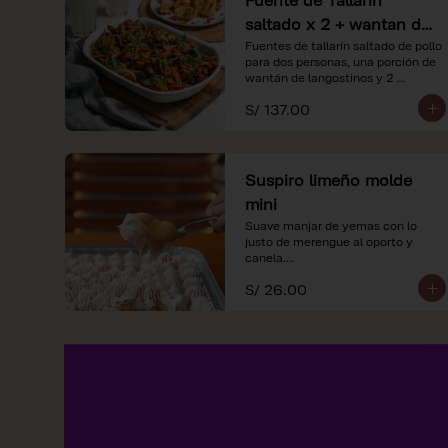
saltado x 2 + wantan de
langostinos + 2
Fuentes de tallarín saltado de pollo 
para dos personas, una porción de 
limonadas
wantán de langostinos y 2 
limondas.
S/ 137.00
Suspiro limeño molde
mini
Suave manjar de yemas con lo 
justo de merengue al oporto y 
canela.

S/ 26.00
*Nuestros precios están 
expresados en soles e incluyen 
impuestos de ley y recargo al 
consumo.