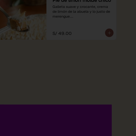
Galleta suave y crocante, crema 
de limón de la abuela y lo justo de 
merengue.

*Nuestros precios están 
expresados en soles e incluyen 
S/ 49.00
impuestos de ley y recargo al 
consumo.