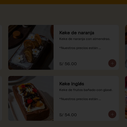
Keke de naranja
Keke de naranja con almendras.

*Nuestros precios están 
expresados en soles e incluyen 
impuestos de ley y recargo al 
consumo.
S/ 56.00
Keke inglés
Keke de frutos bañado con glasé.

*Nuestros precios están 
expresados en soles e incluyen 
impuestos de ley y recargo al 
consumo.
S/ 54.00