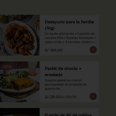
Desayuno para la familia
(1kg)
Un kg de chicharrón + 1 porción de 
camote frito + 8 panes franceses + 
salsa criolla + 2 tamales criollos + 
2 litros de jugo de naranja.

S/ 199.00
*Nuestros precios están 
expresados en soles e incluyen 
impuestos de ley y recargo al 
-
20
%
consumo. Imágenes referenciales.
Pastel de choclo +
ensalada
Nuestro pastel de choclo 
acompañado de ensalada de 
guarnición.
S/ 28.00
S/ 35.00
Fuente de Ají de gallina