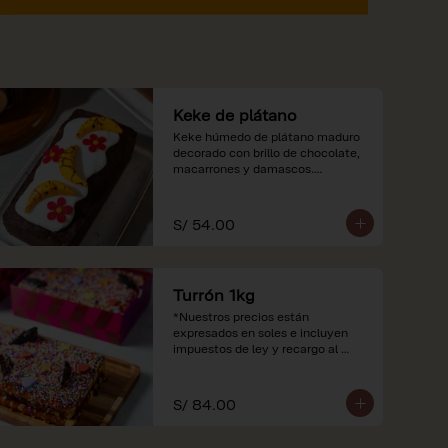
Keke de plátano
Keke húmedo de plátano maduro 
decorado con brillo de chocolate, 
macarrones y damascos.

*Nuestros precios están 
expresados en soles e incluyen 
S/ 54.00
impuestos de ley y recargo al 
consumo.
Turrón 1kg
*Nuestros precios están 
expresados en soles e incluyen 
impuestos de ley y recargo al 
consumo.
S/ 84.00