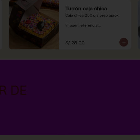
Turrón caja chica
Caja chica 250 grs peso aprox

Imagen referencial

*Nuestros precios están 
expresados en soles e incluyen 
S/ 28.00
impuestos de ley y recargo al 
consumo.