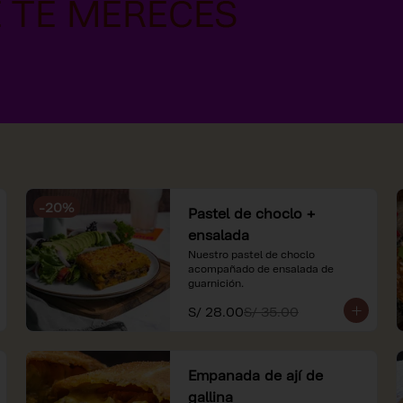
-
20
%
Pastel de choclo +
ensalada
Nuestro pastel de choclo 
acompañado de ensalada de 
guarnición.
S/ 28.00
S/ 35.00
Empanada de ají de
gallina