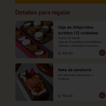
Detalles para regalar
Caja de Alfajorcitos
surtidos (12 unidades)
Precio: S/ 49.00

Caja de 12 surtidos mini alfajores 
(Clásico, chocolate y lúcuma)

S/ 49.00
*Nuestros precios están 
expresados en soles e incluyen 
impuestos de ley y recargo al 
consumo. Imágenes referenciales.
Keke de zanahoria
con pecanas, damascos  y 
frosting.

*Nuestros precios están 
expresados en soles e incluyen 
impuestos de ley y recargo al 
S/ 54.00
consumo.