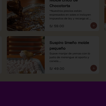
Chocotorta
*Nuestros precios están 
expresados en soles e incluyen 
impuestos de ley y recargo al 
consumo.
S/ 59.00
Suspiro limeño molde
pequeño
Suave manjar de yemas con lo 
justo de merengue al oporto y 
canela.

S/ 49.00
*Nuestros precios están 
expresados en soles e incluyen 
impuestos de ley y recargo al 
consumo.