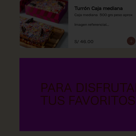
Turrón Caja mediana
Caja mediana  500 grs peso aprox 

Imagen referencial

*Nuestros precios están 
expresados en soles e incluyen 
S/ 46.00
impuestos de ley y recargo al 
consumo.