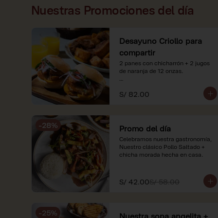
Nuestras Promociones del día
Desayuno Criollo para
compartir
2 panes con chicharrón + 2 jugos 
de naranja de 12 onzas.

*Nuestros precios están 
S/ 82.00
expresados en soles e incluyen 
impuestos de ley y recargo al 
consumo. Imágenes referenciales.
-
28
%
Promo del día
Celebramos nuestra gastronomía, 
Nuestro clásico Pollo Saltado + 
chicha morada hecha en casa.
S/ 42.00
S/ 58.00
-
25
%
Nuestra sopa angelita +