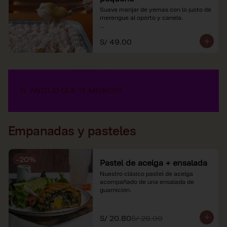
Suave manjar de yemas con lo justo de 
merengue al oporto y canela.

*Nuestros precios están expresados en 
S/ 49.00
soles e incluyen impuestos de ley y 
recargo al consumo.
Empanadas y pasteles
-
20
%
Pastel de acelga + ensalada
Nuestro clásico pastel de acelga 
acompañado de una ensalada de 
guarnición.
S/ 20.80
S/ 26.00