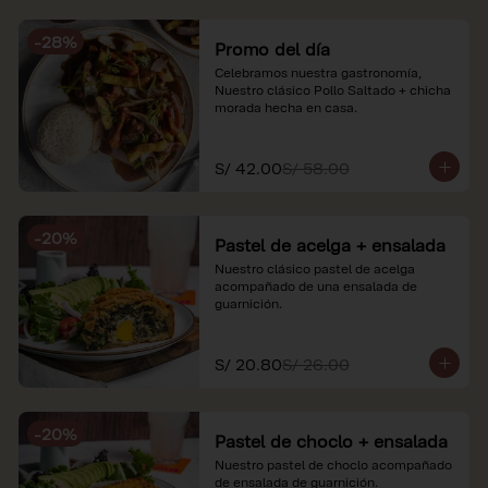
soles e incluyen impuestos de ley y 
recargo al consumo. Imágenes 
-
28
%
referenciales.
Promo del día
Celebramos nuestra gastronomía, 
Nuestro clásico Pollo Saltado + chicha 
morada hecha en casa.
S/ 42.00
S/ 58.00
-
20
%
Pastel de acelga + ensalada
Nuestro clásico pastel de acelga 
acompañado de una ensalada de 
guarnición.
S/ 20.80
S/ 26.00
-
20
%
Pastel de choclo + ensalada
Nuestro pastel de choclo acompañado 
de ensalada de guarnición.