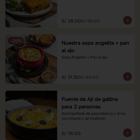
S/ 28.00
S/ 35.00
-
25
%
Nuestra sopa angelita + pan
al ajo
Sopa Angelita + Pan al ajo
S/ 31.50
S/ 42.00
Fuente de Ají de gallina
para 2 personas
Acompañado de papa blanca y arroz 
con choclo y ají tradición

*Nuestros precios están expresados en 
S/ 76.00
soles e incluyen impuestos de ley y 
recargo al consumo.