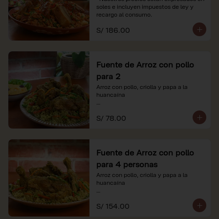
soles e incluyen impuestos de ley y 
recargo al consumo.
S/ 186.00
Fuente de Arroz con pollo
para 2
Arroz con pollo, criolla y papa a la 
huancaína

*Nuestros precios están expresados en 
S/ 78.00
soles e incluyen impuestos de ley y 
recargo al consumo.
Fuente de Arroz con pollo
para 4 personas
Arroz con pollo, criolla y papa a la 
huancaína

*Nuestros precios están expresados en 
S/ 154.00
soles e incluyen impuestos de ley y 
recargo al consumo.