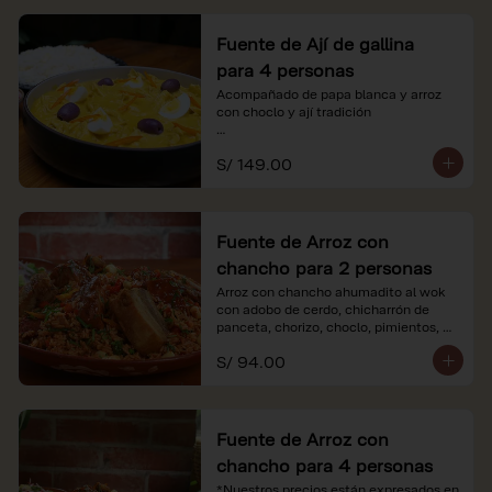
Fuente de Ají de gallina
para 4 personas
Acompañado de papa blanca y arroz 
con choclo y ají tradición

*Nuestros precios están expresados en 
S/ 149.00
soles e incluyen impuestos de ley y 
recargo al consumo.
Fuente de Arroz con
chancho para 2 personas
Arroz con chancho ahumadito al wok 
con adobo de cerdo, chicharrón de 
panceta, chorizo, choclo, pimientos, 
col y criolla de rabanito y palta.

S/ 94.00
*Nuestros precios están expresados en 
soles e incluyen impuestos de ley y 
recargo al consumo.
Fuente de Arroz con
chancho para 4 personas
*Nuestros precios están expresados en 