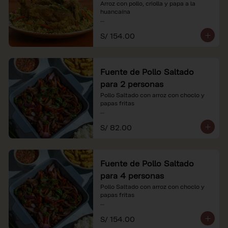
Arroz con pollo, criolla y papa a la 
huancaína

*Nuestros precios están expresados en 
S/ 154.00
soles e incluyen impuestos de ley y 
recargo al consumo.
Fuente de Pollo Saltado
para 2 personas
Pollo Saltado con arroz con choclo y 
papas fritas

*Nuestros precios están expresados en 
S/ 82.00
soles e incluyen impuestos de ley y 
recargo al consumo.
Fuente de Pollo Saltado
para 4 personas
Pollo Saltado con arroz con choclo y 
papas fritas

*Nuestros precios están expresados en 
S/ 154.00
soles e incluyen impuestos de ley y 
recargo al consumo.