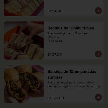
-Huevo y aceituna

-Pollo, tomate y palta

-Jamón, tomate y huevo

S/ 54.00
*Nuestros precios están expresados en 
soles e incluyen impuestos de ley y 
recargo al consumo. Imágenes 
Bandeja de 6 Mini triples
referenciales.
Puedes elegir hasta 3 sabores:

-Clásico

-Egg salad

-Huevo y aceituna

-Pollo, tomate y palta

-Jamón, tomate y huevo

S/ 27.00
*Nuestros precios están expresados en 
soles e incluyen impuestos de ley y 
recargo al consumo. Imágenes 
Bandeja de 12 empanadas
referenciales.
surtidas
Pollo, ají de gallina, lomo saltado y 
cuadril (escoger sus sabores favoritos)

*Nuestros precios están expresados en 
S/ 126.00
soles e incluyen impuestos de ley y 
recargo al consumo.