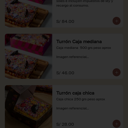
soles e incluyen impuestos de ley y 
recargo al consumo.
S/ 84.00
Turrón Caja mediana
Caja mediana  500 grs peso aprox 

Imagen referencial

*Nuestros precios están expresados en 
soles e incluyen impuestos de ley y 
S/ 46.00
recargo al consumo.
Turrón caja chica
Caja chica 250 grs peso aprox

Imagen referencial

*Nuestros precios están expresados en 
soles e incluyen impuestos de ley y 
S/ 28.00
recargo al consumo.