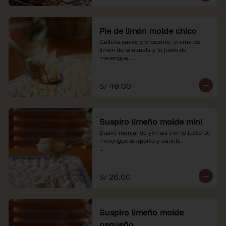
Pie de limón molde chico
Galleta suave y crocante, crema de 
limón de la abuela y lo justo de 
merengue.

*Nuestros precios están expresados en 
soles e incluyen impuestos de ley y 
S/ 49.00
recargo al consumo.
Suspiro limeño molde mini
Suave manjar de yemas con lo justo de 
merengue al oporto y canela.

*Nuestros precios están expresados en 
soles e incluyen impuestos de ley y 
recargo al consumo.
S/ 26.00
Suspiro limeño molde
pequeño