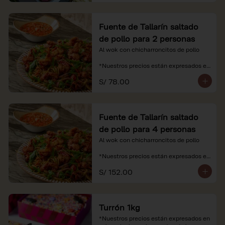
Fuente de Tallarín saltado
de pollo para 2 personas
Al wok con chicharroncitos de pollo

*Nuestros precios están expresados en 
soles e incluyen impuestos de ley y 
S/ 78.00
recargo al consumo.
Fuente de Tallarín saltado
de pollo para 4 personas
Al wok con chicharroncitos de pollo

*Nuestros precios están expresados en 
soles e incluyen impuestos de ley y 
S/ 152.00
recargo al consumo.
Turrón 1kg
*Nuestros precios están expresados en 