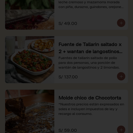
leche cremoso y mazamorra morada 
con piña, durazno, guindones, orejones 
y membrillo

*Nuestros precios están expresados en 
S/ 49.00
soles e incluyen impuestos de ley y 
recargo al consumo.
Fuente de Tallarin saltado x
2 + wantan de langostinos +
2 limonadas
Fuentes de tallarín saltado de pollo 
para dos personas, una porción de 
wantán de langostinos y 2 limondas.
S/ 137.00
Molde chico de Chocotorta
*Nuestros precios están expresados en 
soles e incluyen impuestos de ley y 
recargo al consumo.
S/ 59.00