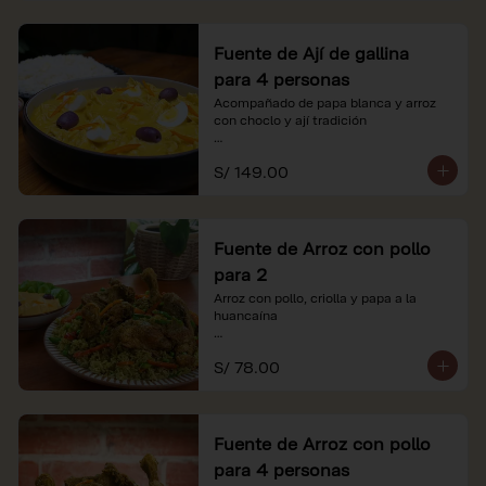
Fuente de Ají de gallina
para 4 personas
Acompañado de papa blanca y arroz 
con choclo y ají tradición

*Nuestros precios están expresados en 
S/ 149.00
soles e incluyen impuestos de ley y 
recargo al consumo.
Fuente de Arroz con pollo
para 2
Arroz con pollo, criolla y papa a la 
huancaína

*Nuestros precios están expresados en 
S/ 78.00
soles e incluyen impuestos de ley y 
recargo al consumo.
Fuente de Arroz con pollo
para 4 personas