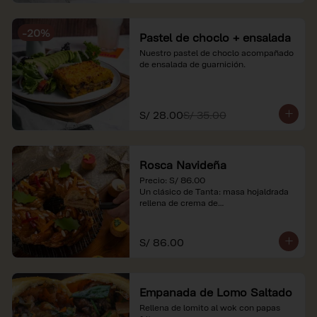
-
20
%
Pastel de choclo + ensalada
Nuestro pastel de choclo acompañado 
de ensalada de guarnición.
S/ 28.00
S/ 35.00
Rosca Navideña
Precio: S/ 86.00

Un clásico de Tanta: masa hojaldrada 
rellena de crema de

almendras.

*Nuestros precios están expresados en 
S/ 86.00
soles e incluyen impuestos de ley y 
recargo al consumo.
Empanada de Lomo Saltado
Rellena de lomito al wok con papas 