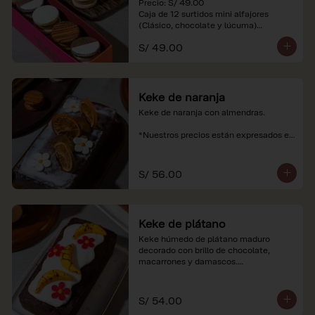
Precio: S/ 49.00

Caja de 12 surtidos mini alfajores 
(Clásico, chocolate y lúcuma)

S/ 49.00
*Nuestros precios están expresados en 
soles e incluyen impuestos de ley y 
recargo al consumo. Imágenes 
referenciales.
Keke de naranja
Keke de naranja con almendras.

*Nuestros precios están expresados en 
soles e incluyen impuestos de ley y 
recargo al consumo.
S/ 56.00
Keke de plátano
Keke húmedo de plátano maduro 
decorado con brillo de chocolate, 
macarrones y damascos.

*Nuestros precios están expresados en 
soles e incluyen impuestos de ley y 
S/ 54.00
recargo al consumo.