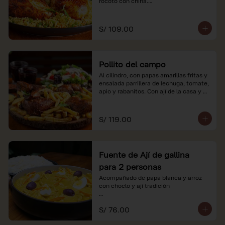
rocoto con china.

*Nuestros precios están expresados en 
soles e incluyen impuestos de ley y 
S/ 109.00
recargo al consumo.
Pollito del campo
Al cilindro, con papas amarillas fritas y 
ensalada parrillera de lechuga, tomate, 
apio y rabanitos. Con ají de la casa y 
rocoto con china.

*Nuestros precios están expresados en 
S/ 119.00
soles e incluyen impuestos de ley y 
recargo al consumo.
Fuente de Ají de gallina
para 2 personas
Acompañado de papa blanca y arroz 
con choclo y ají tradición

*Nuestros precios están expresados en 
S/ 76.00
soles e incluyen impuestos de ley y 
recargo al consumo.