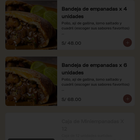
Bandeja de empanadas x 4
unidades
Pollo, ají de gallina, lomo saltado y 
cuadril (escoger sus sabores favoritos)

*Nuestros precios están expresados en 
S/ 48.00
soles e incluyen impuestos de ley y 
recargo al consumo.
Bandeja de empanadas x 6
unidades
Pollo, ají de gallina, lomo saltado y 
cuadril (escoger sus sabores favoritos)

*Nuestros precios están expresados en 
S/ 68.00
soles e incluyen impuestos de ley y 
recargo al consumo.
Caja de Miniempanadas X
12
Caja de 12 unidades surtidas: 
