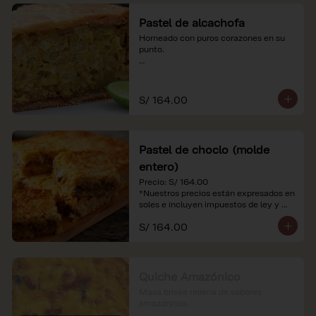
Pastel de alcachofa
Horneado con puros corazones en su 
punto.

*Nuestros precios están expresados en 
soles e incluyen impuestos de ley y 
recargo al consumo.
S/ 164.00
Pastel de choclo (molde
entero)
Precio: S/ 164.00

*Nuestros precios están expresados en 
soles e incluyen impuestos de ley y 
recargo al consumo.
S/ 164.00
Quiche Amazónico
Masa brisée rellena de sabores 
amazónicos.
