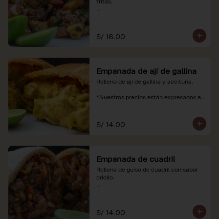
fritas.

*Nuestros precios están expresados en 
soles e incluyen impuestos de ley y 
recargo al consumo.
S/ 16.00
Empanada de ají de gallina
Relleno de ají de gallina y aceituna.

*Nuestros precios están expresados en 
soles e incluyen impuestos de ley y 
recargo al consumo.
S/ 14.00
Empanada de cuadril
Rellena de guiso de cuadril con sabor 
criollo.

*Nuestros precios están expresados en 
soles e incluyen impuestos de ley y 
recargo al consumo.
S/ 14.00