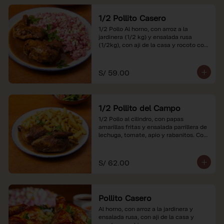
1/2 Pollito Casero
1/2 Pollo Al horno, con arroz a la 
jardinera (1/2 kg) y ensalada rusa 
(1/2kg), con aji de la casa y rocoto con 
china.

*Nuestros precios están expresados en 
S/ 59.00
soles e incluyen impuestos de ley y 
recargo al consumo.
1/2 Pollito del Campo
1/2 Pollo al cilindro, con papas 
amarillas fritas y ensalada parrillera de 
lechuga, tomate, apio y rabanitos. Con 
ají de la casa y rocoto con china.

*Nuestros precios están expresados en 
S/ 62.00
soles e incluyen impuestos de ley y 
recargo al consumo.
Pollito Casero
Al horno, con arroz a la jardinera y 
ensalada rusa, con aji de la casa y 