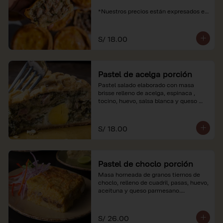
*Nuestros precios están expresados en 
soles e incluyen impuestos de ley y 
recargo al consumo.
S/ 18.00
Pastel de acelga porción
Pastel salado elaborado con masa 
brisse relleno de acelga, espinaca , 
tocino, huevo, salsa blanca y queso 
parmesano.

*Nuestros precios están expresados en 
S/ 18.00
soles e incluyen impuestos de ley y 
recargo al consumo.
Pastel de choclo porción
Masa horneada de granos tiernos de 
choclo, relleno de cuadril, pasas, huevo, 
aceituna y queso parmesano.

*Nuestros precios están expresados en 
soles e incluyen impuestos de ley y 
S/ 26.00
recargo al consumo.