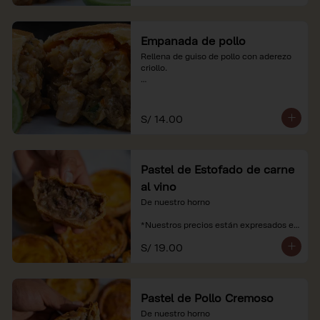
Empanada de pollo
Rellena de guiso de pollo con aderezo 
criollo.

*Nuestros precios están expresados en 
soles e incluyen impuestos de ley y 
recargo al consumo.
S/ 14.00
Pastel de Estofado de carne
al vino
De nuestro horno

*Nuestros precios están expresados en 
soles e incluyen impuestos de ley y 
S/ 19.00
recargo al consumo.
Pastel de Pollo Cremoso
De nuestro horno
