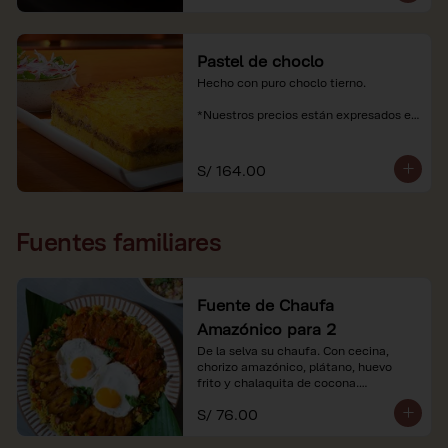
Pastel de choclo
Hecho con puro choclo tierno.

*Nuestros precios están expresados en 
soles e incluyen impuestos de ley y 
recargo al consumo.
S/ 164.00
Fuentes familiares
Fuente de Chaufa
Amazónico para 2
De la selva su chaufa. Con cecina, 
chorizo amazónico, plátano, huevo

frito y chalaquita de cocona.

S/ 76.00
*Imágenes referenciales.

*Nuestros precios están expresados en 
soles e incluyen IGV y servicio.