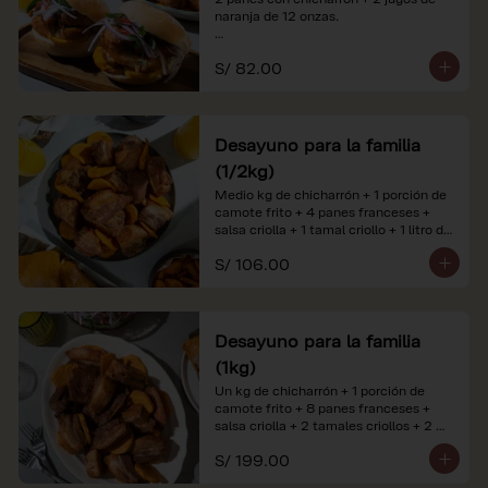
naranja de 12 onzas.

*Nuestros precios están expresados en 
S/ 82.00
soles e incluyen impuestos de ley y 
recargo al consumo. Imágenes 
referenciales.
Desayuno para la familia
(1/2kg)
Medio kg de chicharrón + 1 porción de 
camote frito + 4 panes franceses + 
salsa criolla + 1 tamal criollo + 1 litro de 
jugo de naranja.

S/ 106.00
*Nuestros precios están expresados en 
soles e incluyen impuestos de ley y 
recargo al consumo. Imágenes 
referenciales.
Desayuno para la familia
(1kg)
Un kg de chicharrón + 1 porción de 
camote frito + 8 panes franceses + 
salsa criolla + 2 tamales criollos + 2 
litros de jugo de naranja.

S/ 199.00
*Nuestros precios están expresados en 