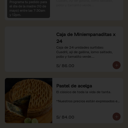
Cuadril, Ají de gallina, lomo saltado, 
Programa tu pedido para
pollo y tamalito verde.

el dia de la madre (10 de
mayo) entre las 7:30am
*Nuestros precios están expresados en 
y 12pm.
soles e incluyen impuestos de ley y 
recargo al consumo.
Caja de Miniempanaditas x
24
Caja de 24 unidades surtidas:

Cuadril, ají de gallina, lomo saltado, 
pollo y tamalito verde.

S/ 86.00
*Nuestros precios están expresados en 
soles e incluyen impuestos de ley y 
recargo al consumo.
Pastel de acelga
El clásico de toda la vida de tanta.

*Nuestros precios están expresados en 
soles e incluyen impuestos de ley y 
recargo al consumo.
S/ 84.00