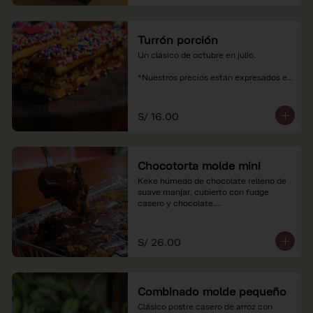
Turrón porción
Un clásico de octubre en julio.

*Nuestros precios están expresados en 
soles e incluyen impuestos de ley y 
recargo al consumo.
S/ 16.00
Chocotorta molde mini
Keke húmedo de chocolate relleno de 
suave manjar, cubierto con fudge 
casero y chocolate.

*Nuestros precios están expresados en 
soles e incluyen impuestos de ley y 
S/ 26.00
recargo al consumo. Imagenes 
referenciales
Combinado molde pequeño
Clásico postre casero de arroz con 