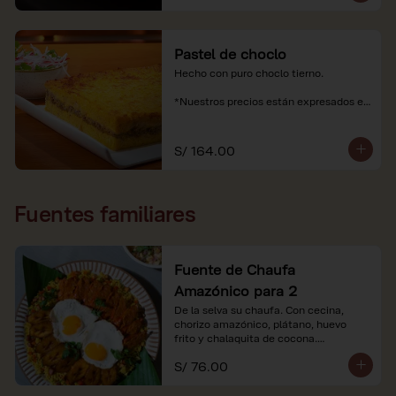
Pastel de choclo
Hecho con puro choclo tierno.

*Nuestros precios están expresados en 
soles e incluyen impuestos de ley y 
recargo al consumo.
S/ 164.00
Fuentes familiares
Fuente de Chaufa
Amazónico para 2
De la selva su chaufa. Con cecina, 
chorizo amazónico, plátano, huevo

frito y chalaquita de cocona.

S/ 76.00
*Imágenes referenciales.

*Nuestros precios están expresados en 
soles e incluyen IGV y servicio.