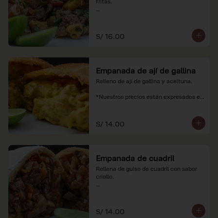
fritas.

*Nuestros precios están expresados en 
soles e incluyen impuestos de ley y 
recargo al consumo.
S/ 16.00
Empanada de ají de gallina
Relleno de ají de gallina y aceituna.

*Nuestros precios están expresados en 
soles e incluyen impuestos de ley y 
recargo al consumo.
S/ 14.00
Empanada de cuadril
Rellena de guiso de cuadril con sabor 
criollo.

*Nuestros precios están expresados en 
soles e incluyen impuestos de ley y 
recargo al consumo.
S/ 14.00