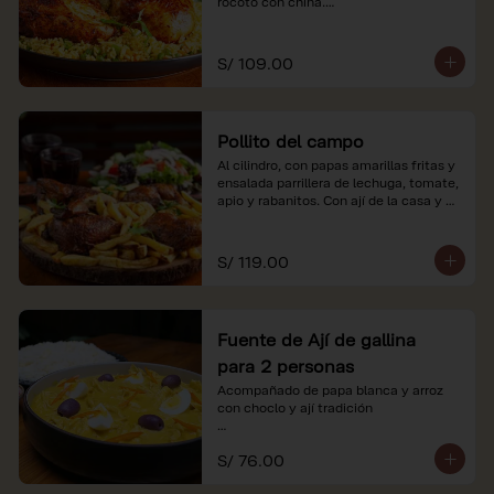
rocoto con china.

*Nuestros precios están expresados en 
soles e incluyen impuestos de ley y 
S/ 109.00
recargo al consumo.
Pollito del campo
Al cilindro, con papas amarillas fritas y 
ensalada parrillera de lechuga, tomate, 
apio y rabanitos. Con ají de la casa y 
rocoto con china.

*Nuestros precios están expresados en 
S/ 119.00
soles e incluyen impuestos de ley y 
recargo al consumo.
Fuente de Ají de gallina
para 2 personas
Acompañado de papa blanca y arroz 
con choclo y ají tradición

*Nuestros precios están expresados en 
S/ 76.00
soles e incluyen impuestos de ley y 
recargo al consumo.