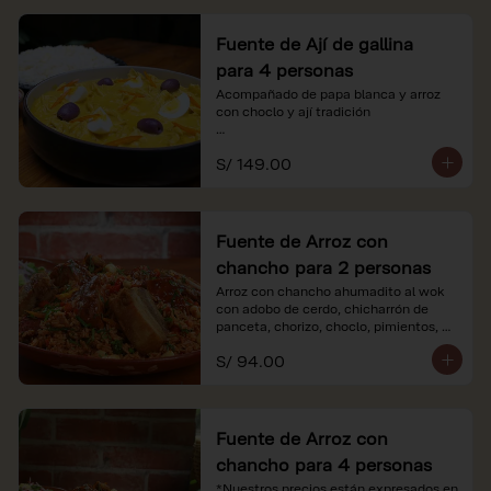
Fuente de Ají de gallina
para 4 personas
Acompañado de papa blanca y arroz 
con choclo y ají tradición

*Nuestros precios están expresados en 
S/ 149.00
soles e incluyen impuestos de ley y 
recargo al consumo.
Fuente de Arroz con
chancho para 2 personas
Arroz con chancho ahumadito al wok 
con adobo de cerdo, chicharrón de 
panceta, chorizo, choclo, pimientos, 
col y criolla de rabanito y palta.

S/ 94.00
*Nuestros precios están expresados en 
soles e incluyen impuestos de ley y 
recargo al consumo.
Fuente de Arroz con
chancho para 4 personas
*Nuestros precios están expresados en 