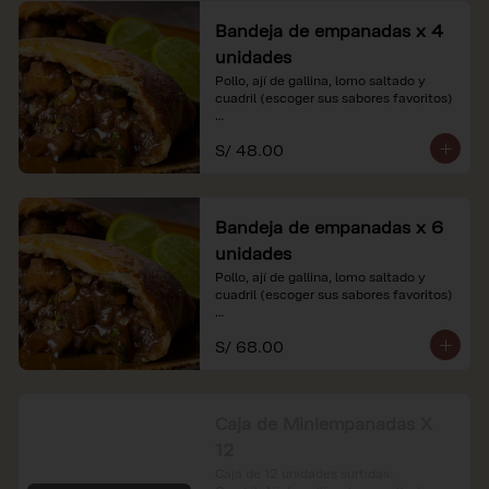
Bandeja de empanadas x 4
unidades
Pollo, ají de gallina, lomo saltado y 
cuadril (escoger sus sabores favoritos)

*Nuestros precios están expresados en 
S/ 48.00
soles e incluyen impuestos de ley y 
recargo al consumo.
Bandeja de empanadas x 6
unidades
Pollo, ají de gallina, lomo saltado y 
cuadril (escoger sus sabores favoritos)

*Nuestros precios están expresados en 
S/ 68.00
soles e incluyen impuestos de ley y 
recargo al consumo.
Caja de Miniempanadas X
12
Caja de 12 unidades surtidas: 
