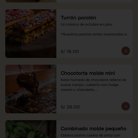
Turrón porción
Un clásico de octubre en julio.

*Nuestros precios están expresados en 
soles e incluyen impuestos de ley y 
recargo al consumo.
S/ 16.00
Chocotorta molde mini
Keke húmedo de chocolate relleno de 
suave manjar, cubierto con fudge 
casero y chocolate.

*Nuestros precios están expresados en 
soles e incluyen impuestos de ley y 
S/ 26.00
recargo al consumo. Imagenes 
referenciales
Combinado molde pequeño
Clásico postre casero de arroz con 