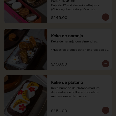
Precio: S/ 49.00

Caja de 12 surtidos mini alfajores 
(Clásico, chocolate y lúcuma)

S/ 49.00
*Nuestros precios están expresados en 
soles e incluyen impuestos de ley y 
recargo al consumo. Imágenes 
referenciales.
Keke de naranja
Keke de naranja con almendras.

*Nuestros precios están expresados en 
soles e incluyen impuestos de ley y 
recargo al consumo.
S/ 56.00
Keke de plátano
Keke húmedo de plátano maduro 
decorado con brillo de chocolate, 
macarrones y damascos.

*Nuestros precios están expresados en 
soles e incluyen impuestos de ley y 
S/ 54.00
recargo al consumo.