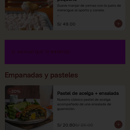
Suave manjar de yemas con lo justo de 
merengue al oporto y canela.

*Nuestros precios están expresados en 
S/ 49.00
soles e incluyen impuestos de ley y 
recargo al consumo.
Empanadas y pasteles
-
20
%
Pastel de acelga + ensalada
Nuestro clásico pastel de acelga 
acompañado de una ensalada de 
guarnición.
S/ 20.80
S/ 26.00