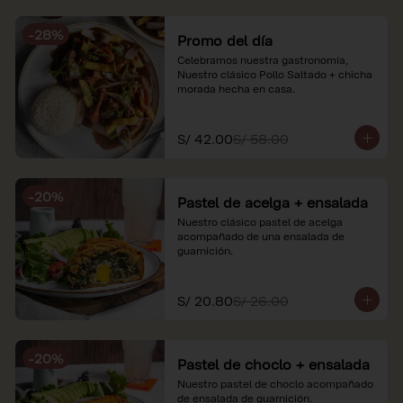
soles e incluyen impuestos de ley y 
recargo al consumo. Imágenes 
-
28
%
referenciales.
Promo del día
Celebramos nuestra gastronomía, 
Nuestro clásico Pollo Saltado + chicha 
morada hecha en casa.
S/ 42.00
S/ 58.00
-
20
%
Pastel de acelga + ensalada
Nuestro clásico pastel de acelga 
acompañado de una ensalada de 
guarnición.
S/ 20.80
S/ 26.00
-
20
%
Pastel de choclo + ensalada
Nuestro pastel de choclo acompañado 
de ensalada de guarnición.