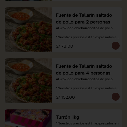
Fuente de Tallarín saltado
de pollo para 2 personas
Al wok con chicharroncitos de pollo

*Nuestros precios están expresados en 
soles e incluyen impuestos de ley y 
S/ 78.00
recargo al consumo.
Fuente de Tallarín saltado
de pollo para 4 personas
Al wok con chicharroncitos de pollo

*Nuestros precios están expresados en 
soles e incluyen impuestos de ley y 
S/ 152.00
recargo al consumo.
Turrón 1kg
*Nuestros precios están expresados en 