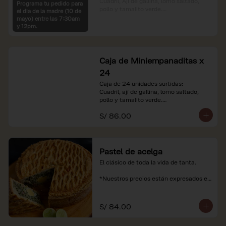
Cuadril, Ají de gallina, lomo saltado, 
Programa tu pedido para
pollo y tamalito verde.

el dia de la madre (10 de
mayo) entre las 7:30am
*Nuestros precios están expresados en 
y 12pm.
soles e incluyen impuestos de ley y 
recargo al consumo.
Caja de Miniempanaditas x
24
Caja de 24 unidades surtidas:

Cuadril, ají de gallina, lomo saltado, 
pollo y tamalito verde.

S/ 86.00
*Nuestros precios están expresados en 
soles e incluyen impuestos de ley y 
recargo al consumo.
Pastel de acelga
El clásico de toda la vida de tanta.

*Nuestros precios están expresados en 
soles e incluyen impuestos de ley y 
recargo al consumo.
S/ 84.00