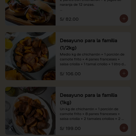
naranja de 12 onzas.

*Nuestros precios están expresados en 
S/ 82.00
soles e incluyen impuestos de ley y 
recargo al consumo. Imágenes 
referenciales.
Desayuno para la familia
(1/2kg)
Medio kg de chicharrón + 1 porción de 
camote frito + 4 panes franceses + 
salsa criolla + 1 tamal criollo + 1 litro de 
jugo de naranja.

S/ 106.00
*Nuestros precios están expresados en 
soles e incluyen impuestos de ley y 
recargo al consumo. Imágenes 
referenciales.
Desayuno para la familia
(1kg)
Un kg de chicharrón + 1 porción de 
camote frito + 8 panes franceses + 
salsa criolla + 2 tamales criollos + 2 
litros de jugo de naranja.

S/ 199.00
*Nuestros precios están expresados en 