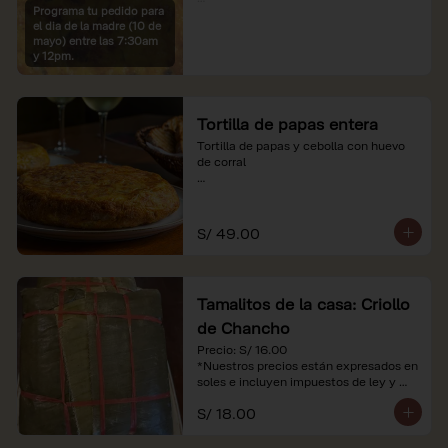
Programa tu pedido para
*Imágenes referenciales

el dia de la madre (10 de
*Nuestros precios están expresados en 
mayo) entre las 7:30am
soles e incluyen IGV y servicio
y 12pm.
Tortilla de papas entera
Tortilla de papas y cebolla con huevo 
de corral

*Nuestros precios están expresados en 
soles e incluyen impuestos de ley y 
recargo al consumo.
S/ 49.00
Tamalitos de la casa: Criollo
de Chancho
Precio: S/ 16.00

*Nuestros precios están expresados en 
soles e incluyen impuestos de ley y 
recargo al consumo.
S/ 18.00