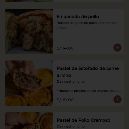
Empanada de pollo
Rellena de guiso de pollo con aderezo 
criollo.

*Nuestros precios están expresados en 
soles e incluyen impuestos de ley y 
recargo al consumo.
S/ 14.00
Pastel de Estofado de carne
al vino
De nuestro horno

*Nuestros precios están expresados en 
soles e incluyen impuestos de ley y 
S/ 19.00
recargo al consumo.
Pastel de Pollo Cremoso
De nuestro horno
