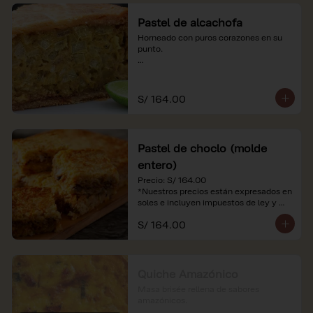
Pastel de alcachofa
Horneado con puros corazones en su 
punto.

*Nuestros precios están expresados en 
soles e incluyen impuestos de ley y 
recargo al consumo.
S/ 164.00
Pastel de choclo (molde
entero)
Precio: S/ 164.00

*Nuestros precios están expresados en 
soles e incluyen impuestos de ley y 
recargo al consumo.
S/ 164.00
Quiche Amazónico
Masa brisée rellena de sabores 
amazónicos.
