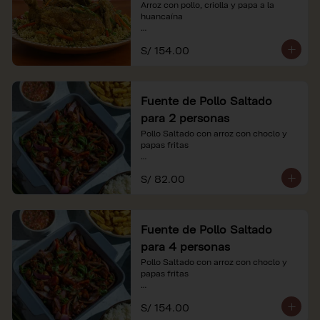
Arroz con pollo, criolla y papa a la 
huancaína

*Nuestros precios están expresados en 
S/ 154.00
soles e incluyen impuestos de ley y 
recargo al consumo.
Fuente de Pollo Saltado
para 2 personas
Pollo Saltado con arroz con choclo y 
papas fritas

*Nuestros precios están expresados en 
S/ 82.00
soles e incluyen impuestos de ley y 
recargo al consumo.
Fuente de Pollo Saltado
para 4 personas
Pollo Saltado con arroz con choclo y 
papas fritas

*Nuestros precios están expresados en 
S/ 154.00
soles e incluyen impuestos de ley y 
recargo al consumo.