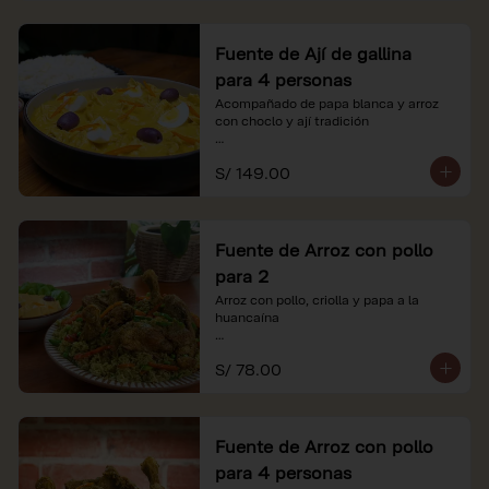
Fuente de Ají de gallina
para 4 personas
Acompañado de papa blanca y arroz 
con choclo y ají tradición

*Nuestros precios están expresados en 
S/ 149.00
soles e incluyen impuestos de ley y 
recargo al consumo.
Fuente de Arroz con pollo
para 2
Arroz con pollo, criolla y papa a la 
huancaína

*Nuestros precios están expresados en 
S/ 78.00
soles e incluyen impuestos de ley y 
recargo al consumo.
Fuente de Arroz con pollo
para 4 personas