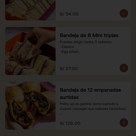
-Huevo y aceituna

-Pollo, tomate y palta

-Jamón, tomate y huevo

S/ 54.00
*Nuestros precios están expresados en 
soles e incluyen impuestos de ley y 
recargo al consumo. Imágenes 
Bandeja de 6 Mini triples
referenciales.
Puedes elegir hasta 3 sabores:

-Clásico

-Egg salad

-Huevo y aceituna

-Pollo, tomate y palta

-Jamón, tomate y huevo

S/ 27.00
*Nuestros precios están expresados en 
soles e incluyen impuestos de ley y 
recargo al consumo. Imágenes 
Bandeja de 12 empanadas
referenciales.
surtidas
Pollo, ají de gallina, lomo saltado y 
cuadril (escoger sus sabores favoritos)

*Nuestros precios están expresados en 
S/ 126.00
soles e incluyen impuestos de ley y 
recargo al consumo.