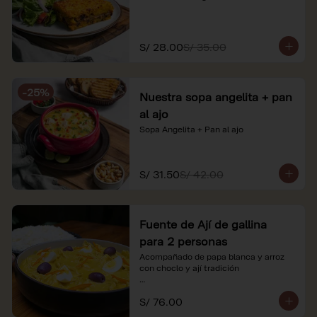
S/ 28.00
S/ 35.00
-
25
%
Nuestra sopa angelita + pan
al ajo
Sopa Angelita + Pan al ajo
S/ 31.50
S/ 42.00
Fuente de Ají de gallina
para 2 personas
Acompañado de papa blanca y arroz 
con choclo y ají tradición

*Nuestros precios están expresados en 
S/ 76.00
soles e incluyen impuestos de ley y 
recargo al consumo.