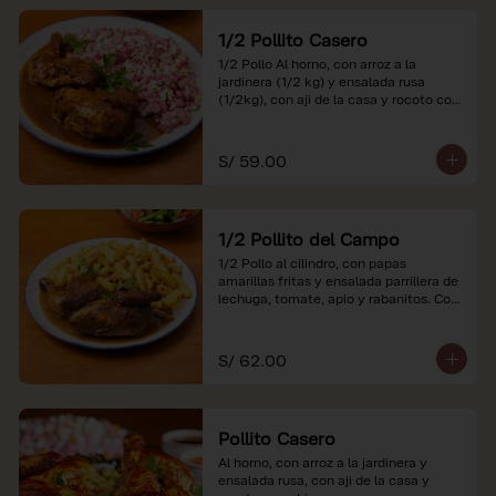
1/2 Pollito Casero
1/2 Pollo Al horno, con arroz a la 
jardinera (1/2 kg) y ensalada rusa 
(1/2kg), con aji de la casa y rocoto con 
china.

*Nuestros precios están expresados en 
S/ 59.00
soles e incluyen impuestos de ley y 
recargo al consumo.
1/2 Pollito del Campo
1/2 Pollo al cilindro, con papas 
amarillas fritas y ensalada parrillera de 
lechuga, tomate, apio y rabanitos. Con 
ají de la casa y rocoto con china.

*Nuestros precios están expresados en 
S/ 62.00
soles e incluyen impuestos de ley y 
recargo al consumo.
Pollito Casero
Al horno, con arroz a la jardinera y 
ensalada rusa, con aji de la casa y 