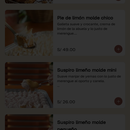
Pie de limón molde chico
Galleta suave y crocante, crema de 
limón de la abuela y lo justo de 
merengue.

*Nuestros precios están expresados en 
soles e incluyen impuestos de ley y 
S/ 49.00
recargo al consumo.
Suspiro limeño molde mini
Suave manjar de yemas con lo justo de 
merengue al oporto y canela.

*Nuestros precios están expresados en 
soles e incluyen impuestos de ley y 
recargo al consumo.
S/ 26.00
Suspiro limeño molde
pequeño