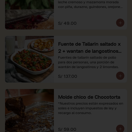
leche cremoso y mazamorra morada 
con piña, durazno, guindones, orejones 
y membrillo

*Nuestros precios están expresados en 
S/ 49.00
soles e incluyen impuestos de ley y 
recargo al consumo.
Fuente de Tallarin saltado x
2 + wantan de langostinos +
2 limonadas
Fuentes de tallarín saltado de pollo 
para dos personas, una porción de 
wantán de langostinos y 2 limondas.
S/ 137.00
Molde chico de Chocotorta
*Nuestros precios están expresados en 
soles e incluyen impuestos de ley y 
recargo al consumo.
S/ 59.00