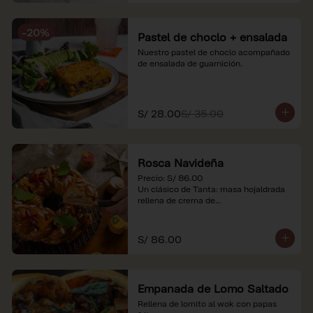
-
20
%
Pastel de choclo + ensalada
Nuestro pastel de choclo acompañado 
de ensalada de guarnición.
S/ 28.00
S/ 35.00
Rosca Navideña
Precio: S/ 86.00

Un clásico de Tanta: masa hojaldrada 
rellena de crema de

almendras.

*Nuestros precios están expresados en 
S/ 86.00
soles e incluyen impuestos de ley y 
recargo al consumo.
Empanada de Lomo Saltado
Rellena de lomito al wok con papas 