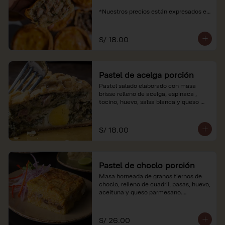
*Nuestros precios están expresados en 
soles e incluyen impuestos de ley y 
recargo al consumo.
S/ 18.00
Pastel de acelga porción
Pastel salado elaborado con masa 
brisse relleno de acelga, espinaca , 
tocino, huevo, salsa blanca y queso 
parmesano.

*Nuestros precios están expresados en 
S/ 18.00
soles e incluyen impuestos de ley y 
recargo al consumo.
Pastel de choclo porción
Masa horneada de granos tiernos de 
choclo, relleno de cuadril, pasas, huevo, 
aceituna y queso parmesano.

*Nuestros precios están expresados en 
soles e incluyen impuestos de ley y 
S/ 26.00
recargo al consumo.