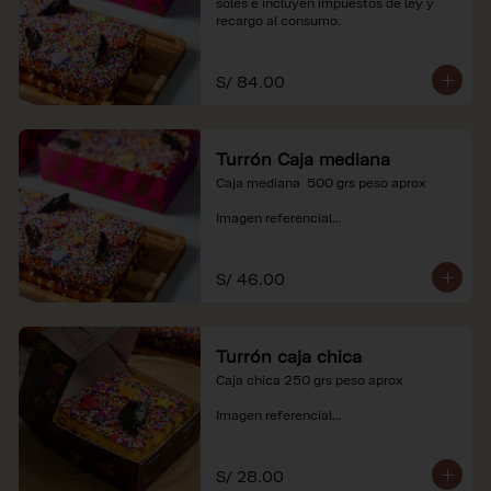
soles e incluyen impuestos de ley y 
recargo al consumo.
S/ 84.00
Turrón Caja mediana
Caja mediana  500 grs peso aprox 

Imagen referencial

*Nuestros precios están expresados en 
soles e incluyen impuestos de ley y 
S/ 46.00
recargo al consumo.
Turrón caja chica
Caja chica 250 grs peso aprox

Imagen referencial

*Nuestros precios están expresados en 
soles e incluyen impuestos de ley y 
S/ 28.00
recargo al consumo.