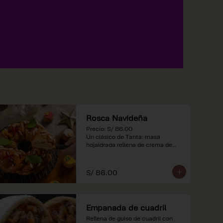
Rosca Navideña
Precio: S/ 86.00

Un clásico de Tanta: masa 
hojaldrada rellena de crema de

almendras.

*Nuestros precios están 
S/ 86.00
expresados en soles e incluyen 
impuestos de ley y recargo al 
consumo.
Empanada de cuadril
Rellena de guiso de cuadril con 