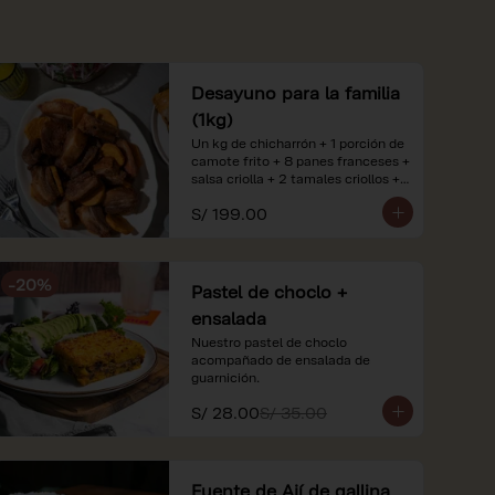
Desayuno para la familia
(1kg)
Un kg de chicharrón + 1 porción de 
camote frito + 8 panes franceses + 
salsa criolla + 2 tamales criollos + 
2 litros de jugo de naranja.

S/ 199.00
*Nuestros precios están 
expresados en soles e incluyen 
impuestos de ley y recargo al 
-
20
%
consumo. Imágenes referenciales.
Pastel de choclo +
ensalada
Nuestro pastel de choclo 
acompañado de ensalada de 
guarnición.
S/ 28.00
S/ 35.00
Fuente de Ají de gallina