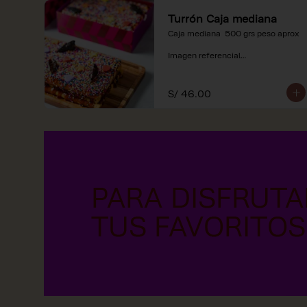
Turrón Caja mediana
Caja mediana  500 grs peso aprox 

Imagen referencial

*Nuestros precios están 
expresados en soles e incluyen 
S/ 46.00
impuestos de ley y recargo al 
consumo.