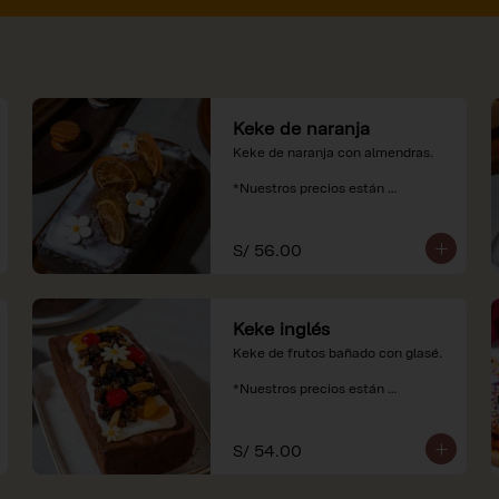
Keke de naranja
Keke de naranja con almendras.

*Nuestros precios están 
expresados en soles e incluyen 
impuestos de ley y recargo al 
consumo.
S/ 56.00
Keke inglés
Keke de frutos bañado con glasé.

*Nuestros precios están 
expresados en soles e incluyen 
impuestos de ley y recargo al 
consumo.
S/ 54.00