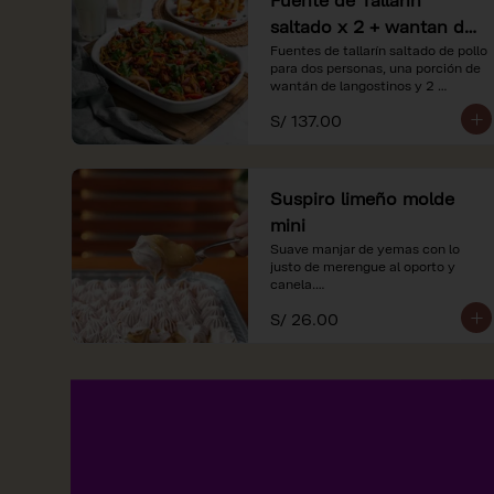
saltado x 2 + wantan de
langostinos + 2
Fuentes de tallarín saltado de pollo 
para dos personas, una porción de 
limonadas
wantán de langostinos y 2 
limondas.
S/ 137.00
Suspiro limeño molde
mini
Suave manjar de yemas con lo 
justo de merengue al oporto y 
canela.

S/ 26.00
*Nuestros precios están 
expresados en soles e incluyen 
impuestos de ley y recargo al 
consumo.