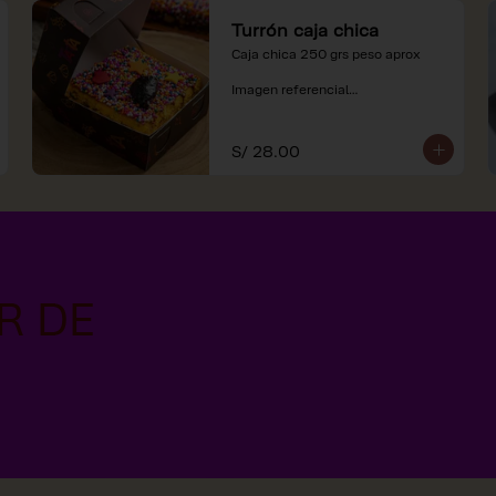
Turrón caja chica
Caja chica 250 grs peso aprox

Imagen referencial

*Nuestros precios están 
expresados en soles e incluyen 
S/ 28.00
impuestos de ley y recargo al 
consumo.