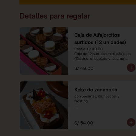
Detalles para regalar
Caja de Alfajorcitos
surtidos (12 unidades)
Precio: S/ 49.00

Caja de 12 surtidos mini alfajores 
(Clásico, chocolate y lúcuma)

S/ 49.00
*Nuestros precios están 
expresados en soles e incluyen 
impuestos de ley y recargo al 
consumo. Imágenes referenciales.
Keke de zanahoria
con pecanas, damascos  y 
frosting.

*Nuestros precios están 
expresados en soles e incluyen 
impuestos de ley y recargo al 
S/ 54.00
consumo.