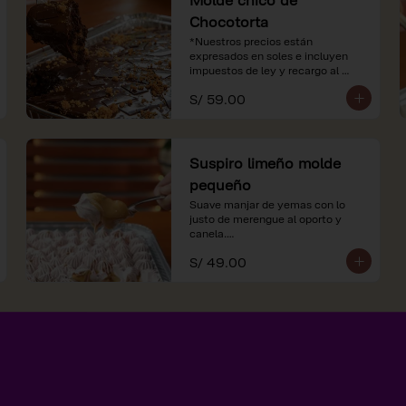
Chocotorta
*Nuestros precios están 
expresados en soles e incluyen 
impuestos de ley y recargo al 
consumo.
S/ 59.00
Suspiro limeño molde
pequeño
Suave manjar de yemas con lo 
justo de merengue al oporto y 
canela.

S/ 49.00
*Nuestros precios están 
expresados en soles e incluyen 
impuestos de ley y recargo al 
consumo.