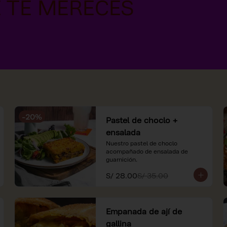
-
20
%
Pastel de choclo +
ensalada
Nuestro pastel de choclo 
acompañado de ensalada de 
guarnición.
S/ 28.00
S/ 35.00
Empanada de ají de
gallina