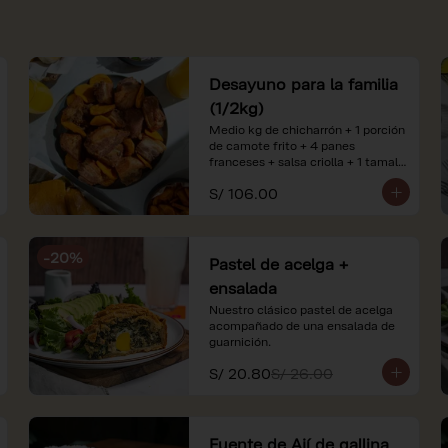
Desayuno para la familia
(1/2kg)
Medio kg de chicharrón + 1 porción 
de camote frito + 4 panes 
franceses + salsa criolla + 1 tamal 
criollo + 1 litro de jugo de naranja.

S/ 106.00
*Nuestros precios están 
expresados en soles e incluyen 
impuestos de ley y recargo al 
-
20
%
consumo. Imágenes referenciales.
Pastel de acelga +
ensalada
Nuestro clásico pastel de acelga 
acompañado de una ensalada de 
guarnición.
S/ 20.80
S/ 26.00
Fuente de Ají de gallina