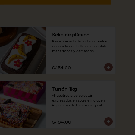
Keke de plátano
Keke húmedo de plátano maduro 
decorado con brillo de chocolate, 
macarrones y damascos.

*Nuestros precios están 
expresados en soles e incluyen 
S/ 54.00
impuestos de ley y recargo al 
consumo.
Turrón 1kg
*Nuestros precios están 
expresados en soles e incluyen 
impuestos de ley y recargo al 
consumo.
S/ 84.00