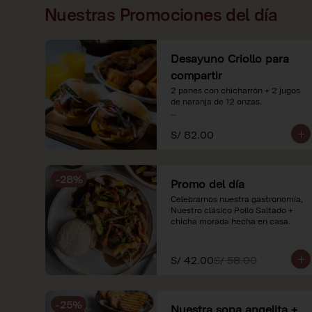
Nuestras Promociones del día
Desayuno Criollo para
compartir
2 panes con chicharrón + 2 jugos 
de naranja de 12 onzas.

*Nuestros precios están 
S/ 82.00
expresados en soles e incluyen 
impuestos de ley y recargo al 
consumo. Imágenes referenciales.
-
28
%
Promo del día
Celebramos nuestra gastronomía, 
Nuestro clásico Pollo Saltado + 
chicha morada hecha en casa.
S/ 42.00
S/ 58.00
-
25
%
Nuestra sopa angelita +