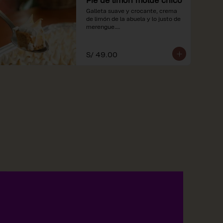
Galleta suave y crocante, crema 
de limón de la abuela y lo justo de 
merengue.

*Nuestros precios están 
expresados en soles e incluyen 
S/ 49.00
impuestos de ley y recargo al 
consumo.