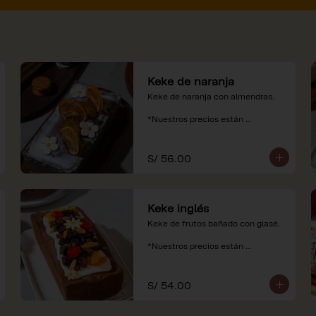
Keke de naranja
Keke de naranja con almendras.

*Nuestros precios están 
expresados en soles e incluyen 
impuestos de ley y recargo al 
consumo.
S/ 56.00
Keke inglés
Keke de frutos bañado con glasé.

*Nuestros precios están 
expresados en soles e incluyen 
impuestos de ley y recargo al 
consumo.
S/ 54.00