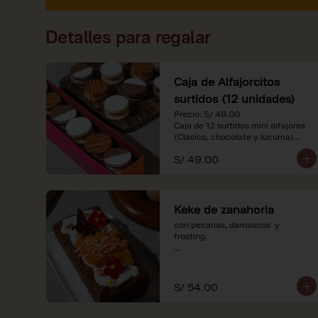
Detalles para regalar
Caja de Alfajorcitos
surtidos (12 unidades)
Precio: S/ 49.00

Caja de 12 surtidos mini alfajores 
(Clásico, chocolate y lúcuma)

S/ 49.00
*Nuestros precios están 
expresados en soles e incluyen 
impuestos de ley y recargo al 
consumo. Imágenes referenciales.
Keke de zanahoria
con pecanas, damascos  y 
frosting.

*Nuestros precios están 
expresados en soles e incluyen 
impuestos de ley y recargo al 
S/ 54.00
consumo.