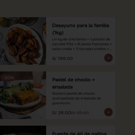
Desayuno para la familia
(1kg)
Un kg de chicharrón + 1 porción de 
camote frito + 8 panes franceses + 
salsa criolla + 2 tamales criollos + 
2 litros de jugo de naranja.

S/ 199.00
*Nuestros precios están 
expresados en soles e incluyen 
impuestos de ley y recargo al 
-
20
%
consumo. Imágenes referenciales.
Pastel de choclo +
ensalada
Nuestro pastel de choclo 
acompañado de ensalada de 
guarnición.
S/ 28.00
S/ 35.00
Fuente de Ají de gallina