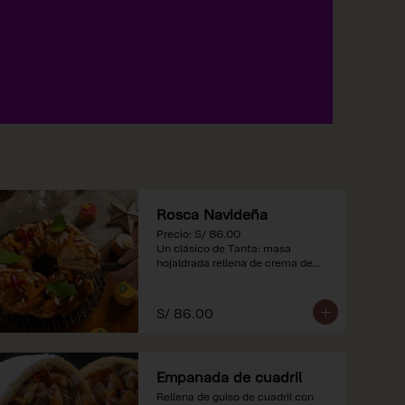
Rosca Navideña
Precio: S/ 86.00

Un clásico de Tanta: masa 
hojaldrada rellena de crema de

almendras.

*Nuestros precios están 
S/ 86.00
expresados en soles e incluyen 
impuestos de ley y recargo al 
consumo.
Empanada de cuadril
Rellena de guiso de cuadril con 