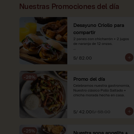
Nuestras Promociones del día
Desayuno Criollo para
compartir
2 panes con chicharrón + 2 jugos 
de naranja de 12 onzas.

*Nuestros precios están 
S/ 82.00
expresados en soles e incluyen 
impuestos de ley y recargo al 
consumo. Imágenes referenciales.
-
28
%
Promo del día
Celebramos nuestra gastronomía, 
Nuestro clásico Pollo Saltado + 
chicha morada hecha en casa.
S/ 42.00
S/ 58.00
-
25
%
Nuestra sopa angelita +