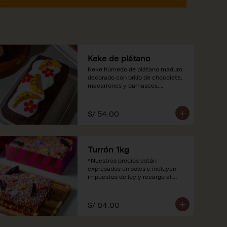
Keke de plátano
Keke húmedo de plátano maduro 
decorado con brillo de chocolate, 
macarrones y damascos.

*Nuestros precios están 
expresados en soles e incluyen 
S/ 54.00
impuestos de ley y recargo al 
consumo.
Turrón 1kg
*Nuestros precios están 
expresados en soles e incluyen 
impuestos de ley y recargo al 
consumo.
S/ 84.00