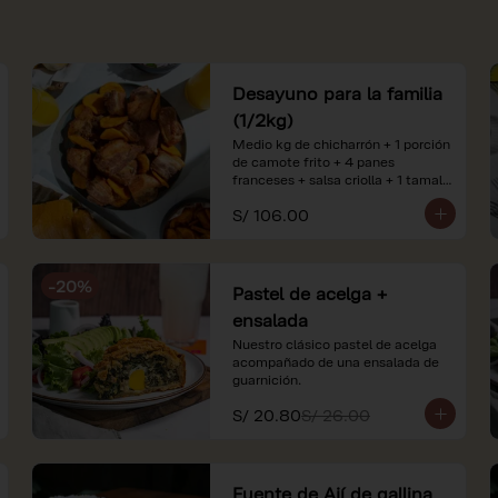
Desayuno para la familia
(1/2kg)
Medio kg de chicharrón + 1 porción 
de camote frito + 4 panes 
franceses + salsa criolla + 1 tamal 
criollo + 1 litro de jugo de naranja.

S/ 106.00
*Nuestros precios están 
expresados en soles e incluyen 
impuestos de ley y recargo al 
-
20
%
consumo. Imágenes referenciales.
Pastel de acelga +
ensalada
Nuestro clásico pastel de acelga 
acompañado de una ensalada de 
guarnición.
S/ 20.80
S/ 26.00
Fuente de Ají de gallina