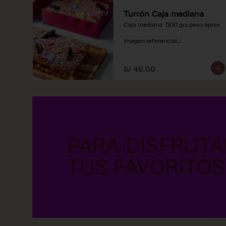
Turrón Caja mediana
Caja mediana  500 grs peso aprox 

Imagen referencial

*Nuestros precios están 
expresados en soles e incluyen 
S/ 46.00
impuestos de ley y recargo al 
consumo.