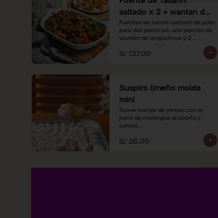
saltado x 2 + wantan de
langostinos + 2
Fuentes de tallarín saltado de pollo 
para dos personas, una porción de 
limonadas
wantán de langostinos y 2 
limondas.
S/ 137.00
Suspiro limeño molde
mini
Suave manjar de yemas con lo 
justo de merengue al oporto y 
canela.

S/ 26.00
*Nuestros precios están 
expresados en soles e incluyen 
impuestos de ley y recargo al 
consumo.