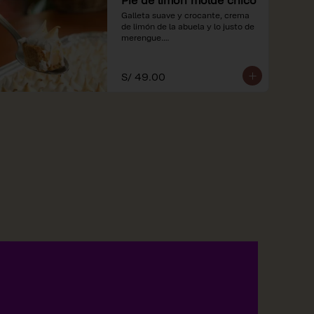
Galleta suave y crocante, crema 
de limón de la abuela y lo justo de 
merengue.

*Nuestros precios están 
expresados en soles e incluyen 
S/ 49.00
impuestos de ley y recargo al 
consumo.