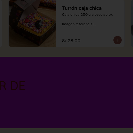
Turrón caja chica
Caja chica 250 grs peso aprox

Imagen referencial

*Nuestros precios están 
expresados en soles e incluyen 
S/ 28.00
impuestos de ley y recargo al 
consumo.