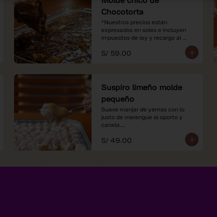
Chocotorta
*Nuestros precios están 
expresados en soles e incluyen 
impuestos de ley y recargo al 
consumo.
S/ 59.00
Suspiro limeño molde
pequeño
Suave manjar de yemas con lo 
justo de merengue al oporto y 
canela.

S/ 49.00
*Nuestros precios están 
expresados en soles e incluyen 
impuestos de ley y recargo al 
consumo.