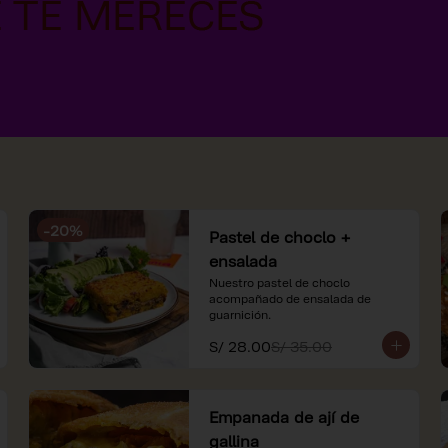
-
20
%
Pastel de choclo +
ensalada
Nuestro pastel de choclo 
acompañado de ensalada de 
guarnición.
S/ 28.00
S/ 35.00
Empanada de ají de
gallina