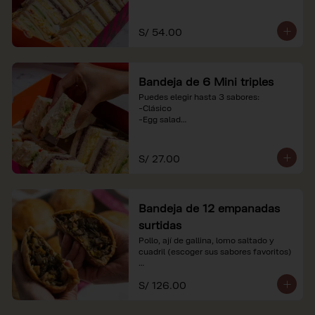
-Huevo y aceituna

-Pollo, tomate y palta

-Jamón, tomate y huevo

S/ 54.00
*Nuestros precios están expresados en 
soles e incluyen impuestos de ley y 
recargo al consumo. Imágenes 
Bandeja de 6 Mini triples
referenciales.
Puedes elegir hasta 3 sabores:

-Clásico

-Egg salad

-Huevo y aceituna

-Pollo, tomate y palta

-Jamón, tomate y huevo

S/ 27.00
*Nuestros precios están expresados en 
soles e incluyen impuestos de ley y 
recargo al consumo. Imágenes 
Bandeja de 12 empanadas
referenciales.
surtidas
Pollo, ají de gallina, lomo saltado y 
cuadril (escoger sus sabores favoritos)

*Nuestros precios están expresados en 
S/ 126.00
soles e incluyen impuestos de ley y 
recargo al consumo.