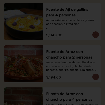
Fuente de Ají de gallina
para 4 personas
Acompañado de papa blanca y arroz 
con choclo y ají tradición

*Nuestros precios están expresados en 
S/ 149.00
soles e incluyen impuestos de ley y 
recargo al consumo.
Fuente de Arroz con
chancho para 2 personas
Arroz con chancho ahumadito al wok 
con adobo de cerdo, chicharrón de 
panceta, chorizo, choclo, pimientos, 
col y criolla de rabanito y palta.

S/ 94.00
*Nuestros precios están expresados en 
soles e incluyen impuestos de ley y 
recargo al consumo.
Fuente de Arroz con
chancho para 4 personas
*Nuestros precios están expresados en 