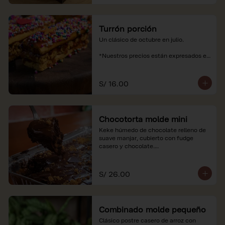
Turrón porción
Un clásico de octubre en julio.

*Nuestros precios están expresados en 
soles e incluyen impuestos de ley y 
recargo al consumo.
S/ 16.00
Chocotorta molde mini
Keke húmedo de chocolate relleno de 
suave manjar, cubierto con fudge 
casero y chocolate.

*Nuestros precios están expresados en 
soles e incluyen impuestos de ley y 
S/ 26.00
recargo al consumo. Imagenes 
referenciales
Combinado molde pequeño
Clásico postre casero de arroz con 