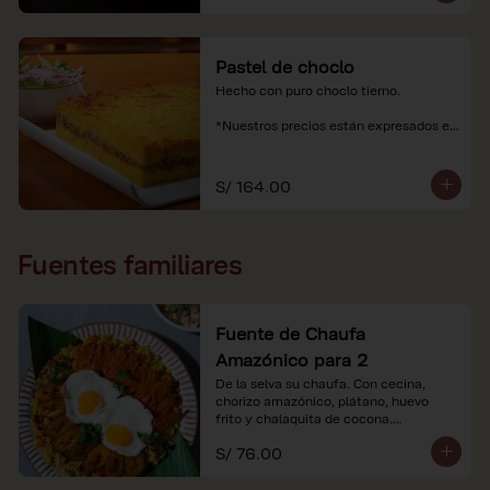
Pastel de choclo
Hecho con puro choclo tierno.

*Nuestros precios están expresados en 
soles e incluyen impuestos de ley y 
recargo al consumo.
S/ 164.00
Fuentes familiares
Fuente de Chaufa
Amazónico para 2
De la selva su chaufa. Con cecina, 
chorizo amazónico, plátano, huevo

frito y chalaquita de cocona.

S/ 76.00
*Imágenes referenciales.

*Nuestros precios están expresados en 
soles e incluyen IGV y servicio.