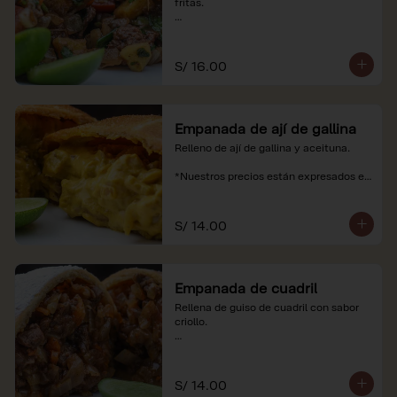
fritas.

*Nuestros precios están expresados en 
soles e incluyen impuestos de ley y 
recargo al consumo.
S/ 16.00
Empanada de ají de gallina
Relleno de ají de gallina y aceituna.

*Nuestros precios están expresados en 
soles e incluyen impuestos de ley y 
recargo al consumo.
S/ 14.00
Empanada de cuadril
Rellena de guiso de cuadril con sabor 
criollo.

*Nuestros precios están expresados en 
soles e incluyen impuestos de ley y 
recargo al consumo.
S/ 14.00