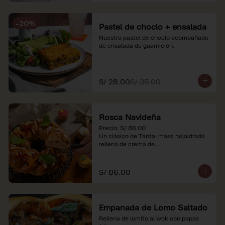
-
20
%
Pastel de choclo + ensalada
Nuestro pastel de choclo acompañado 
de ensalada de guarnición.
S/ 28.00
S/ 35.00
Rosca Navideña
Precio: S/ 86.00

Un clásico de Tanta: masa hojaldrada 
rellena de crema de

almendras.

*Nuestros precios están expresados en 
S/ 86.00
soles e incluyen impuestos de ley y 
recargo al consumo.
Empanada de Lomo Saltado
Rellena de lomito al wok con papas 