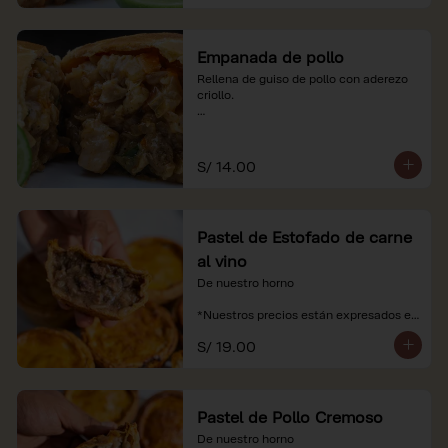
Empanada de pollo
Rellena de guiso de pollo con aderezo 
criollo.

*Nuestros precios están expresados en 
soles e incluyen impuestos de ley y 
recargo al consumo.
S/ 14.00
Pastel de Estofado de carne
al vino
De nuestro horno

*Nuestros precios están expresados en 
soles e incluyen impuestos de ley y 
S/ 19.00
recargo al consumo.
Pastel de Pollo Cremoso
De nuestro horno
