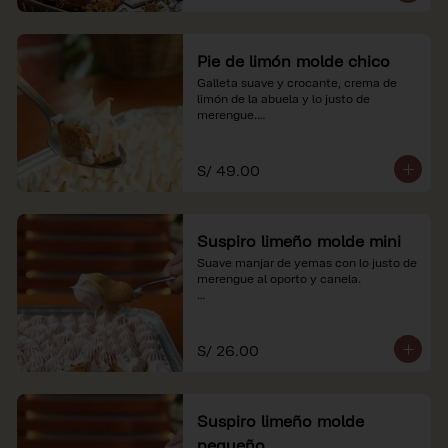
Pie de limón molde chico
Galleta suave y crocante, crema de 
limón de la abuela y lo justo de 
merengue.

*Nuestros precios están expresados en 
soles e incluyen impuestos de ley y 
S/ 49.00
recargo al consumo.
Suspiro limeño molde mini
Suave manjar de yemas con lo justo de 
merengue al oporto y canela.

*Nuestros precios están expresados en 
soles e incluyen impuestos de ley y 
recargo al consumo.
S/ 26.00
Suspiro limeño molde
pequeño