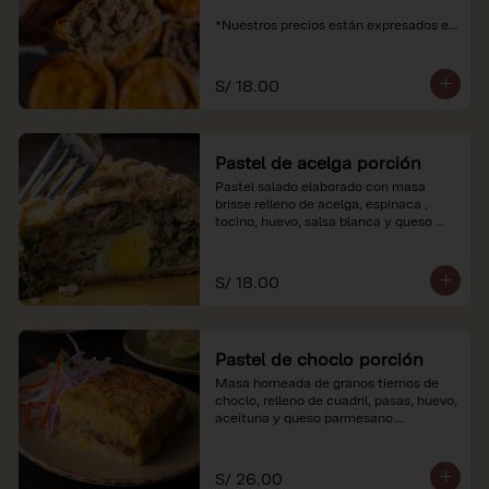
*Nuestros precios están expresados en 
soles e incluyen impuestos de ley y 
recargo al consumo.
S/ 18.00
Pastel de acelga porción
Pastel salado elaborado con masa 
brisse relleno de acelga, espinaca , 
tocino, huevo, salsa blanca y queso 
parmesano.

*Nuestros precios están expresados en 
S/ 18.00
soles e incluyen impuestos de ley y 
recargo al consumo.
Pastel de choclo porción
Masa horneada de granos tiernos de 
choclo, relleno de cuadril, pasas, huevo, 
aceituna y queso parmesano.

*Nuestros precios están expresados en 
soles e incluyen impuestos de ley y 
S/ 26.00
recargo al consumo.