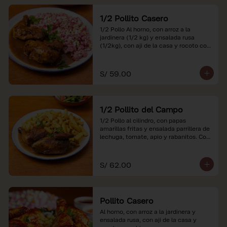
1/2 Pollito Casero
1/2 Pollo Al horno, con arroz a la 
jardinera (1/2 kg) y ensalada rusa 
(1/2kg), con aji de la casa y rocoto con 
china.

*Nuestros precios están expresados en 
S/ 59.00
soles e incluyen impuestos de ley y 
recargo al consumo.
1/2 Pollito del Campo
1/2 Pollo al cilindro, con papas 
amarillas fritas y ensalada parrillera de 
lechuga, tomate, apio y rabanitos. Con 
ají de la casa y rocoto con china.

*Nuestros precios están expresados en 
S/ 62.00
soles e incluyen impuestos de ley y 
recargo al consumo.
Pollito Casero
Al horno, con arroz a la jardinera y 
ensalada rusa, con aji de la casa y 