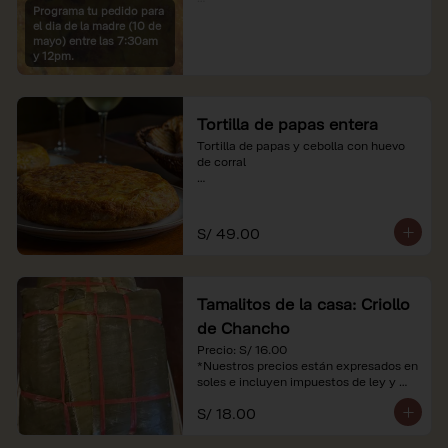
Programa tu pedido para
*Imágenes referenciales

el dia de la madre (10 de
*Nuestros precios están expresados en 
mayo) entre las 7:30am
soles e incluyen IGV y servicio
y 12pm.
Tortilla de papas entera
Tortilla de papas y cebolla con huevo 
de corral

*Nuestros precios están expresados en 
soles e incluyen impuestos de ley y 
recargo al consumo.
S/ 49.00
Tamalitos de la casa: Criollo
de Chancho
Precio: S/ 16.00

*Nuestros precios están expresados en 
soles e incluyen impuestos de ley y 
recargo al consumo.
S/ 18.00