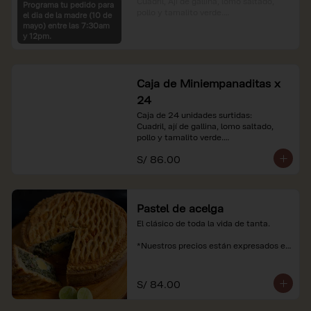
Cuadril, Ají de gallina, lomo saltado, 
Programa tu pedido para
pollo y tamalito verde.

el dia de la madre (10 de
mayo) entre las 7:30am
*Nuestros precios están expresados en 
y 12pm.
soles e incluyen impuestos de ley y 
recargo al consumo.
Caja de Miniempanaditas x
24
Caja de 24 unidades surtidas:

Cuadril, ají de gallina, lomo saltado, 
pollo y tamalito verde.

S/ 86.00
*Nuestros precios están expresados en 
soles e incluyen impuestos de ley y 
recargo al consumo.
Pastel de acelga
El clásico de toda la vida de tanta.

*Nuestros precios están expresados en 
soles e incluyen impuestos de ley y 
recargo al consumo.
S/ 84.00