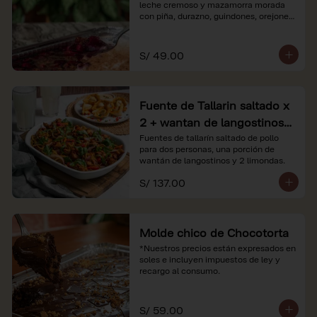
leche cremoso y mazamorra morada 
con piña, durazno, guindones, orejones 
y membrillo

*Nuestros precios están expresados en 
S/ 49.00
soles e incluyen impuestos de ley y 
recargo al consumo.
Fuente de Tallarin saltado x
2 + wantan de langostinos +
2 limonadas
Fuentes de tallarín saltado de pollo 
para dos personas, una porción de 
wantán de langostinos y 2 limondas.
S/ 137.00
Molde chico de Chocotorta
*Nuestros precios están expresados en 
soles e incluyen impuestos de ley y 
recargo al consumo.
S/ 59.00