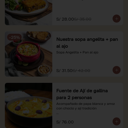
S/ 28.00
S/ 35.00
-
25
%
Nuestra sopa angelita + pan
al ajo
Sopa Angelita + Pan al ajo
S/ 31.50
S/ 42.00
Fuente de Ají de gallina
para 2 personas
Acompañado de papa blanca y arroz 
con choclo y ají tradición

*Nuestros precios están expresados en 
S/ 76.00
soles e incluyen impuestos de ley y 
recargo al consumo.