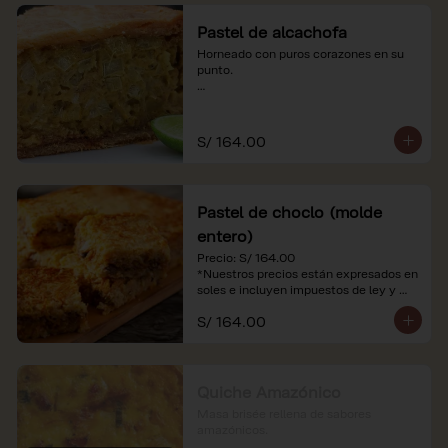
Pastel de alcachofa
Horneado con puros corazones en su 
punto.

*Nuestros precios están expresados en 
soles e incluyen impuestos de ley y 
recargo al consumo.
S/ 164.00
Pastel de choclo (molde
entero)
Precio: S/ 164.00

*Nuestros precios están expresados en 
soles e incluyen impuestos de ley y 
recargo al consumo.
S/ 164.00
Quiche Amazónico
Masa brisée rellena de sabores 
amazónicos.
