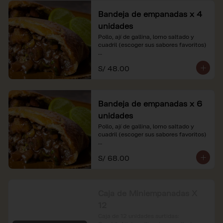
Bandeja de empanadas x 4
unidades
Pollo, ají de gallina, lomo saltado y 
cuadril (escoger sus sabores favoritos)

*Nuestros precios están expresados en 
S/ 48.00
soles e incluyen impuestos de ley y 
recargo al consumo.
Bandeja de empanadas x 6
unidades
Pollo, ají de gallina, lomo saltado y 
cuadril (escoger sus sabores favoritos)

*Nuestros precios están expresados en 
S/ 68.00
soles e incluyen impuestos de ley y 
recargo al consumo.
Caja de Miniempanadas X
12
Caja de 12 unidades surtidas: 
