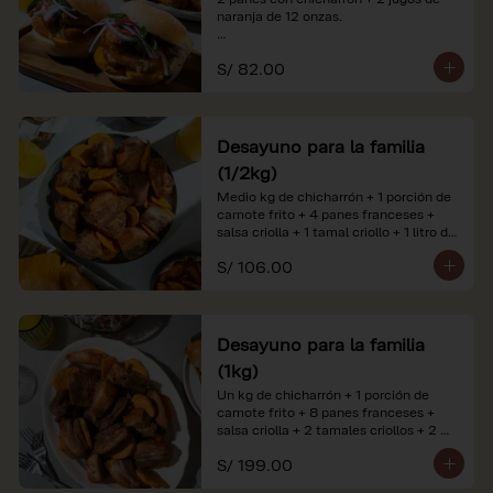
naranja de 12 onzas.

*Nuestros precios están expresados en 
S/ 82.00
soles e incluyen impuestos de ley y 
recargo al consumo. Imágenes 
referenciales.
Desayuno para la familia
(1/2kg)
Medio kg de chicharrón + 1 porción de 
camote frito + 4 panes franceses + 
salsa criolla + 1 tamal criollo + 1 litro de 
jugo de naranja.

S/ 106.00
*Nuestros precios están expresados en 
soles e incluyen impuestos de ley y 
recargo al consumo. Imágenes 
referenciales.
Desayuno para la familia
(1kg)
Un kg de chicharrón + 1 porción de 
camote frito + 8 panes franceses + 
salsa criolla + 2 tamales criollos + 2 
litros de jugo de naranja.

S/ 199.00
*Nuestros precios están expresados en 