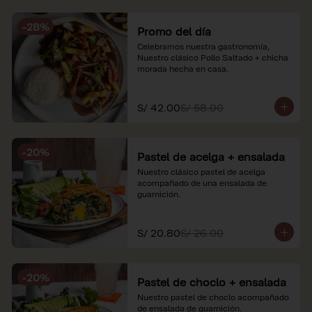
soles e incluyen impuestos de ley y 
recargo al consumo. Imágenes 
-
28
%
referenciales.
Promo del día
Celebramos nuestra gastronomía, 
Nuestro clásico Pollo Saltado + chicha 
morada hecha en casa.
S/ 42.00
S/ 58.00
-
20
%
Pastel de acelga + ensalada
Nuestro clásico pastel de acelga 
acompañado de una ensalada de 
guarnición.
S/ 20.80
S/ 26.00
-
20
%
Pastel de choclo + ensalada
Nuestro pastel de choclo acompañado 
de ensalada de guarnición.