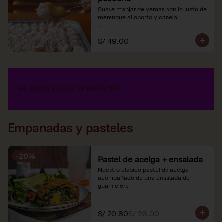
Suave manjar de yemas con lo justo de 
merengue al oporto y canela.

*Nuestros precios están expresados en 
S/ 49.00
soles e incluyen impuestos de ley y 
recargo al consumo.
Empanadas y pasteles
-
20
%
Pastel de acelga + ensalada
Nuestro clásico pastel de acelga 
acompañado de una ensalada de 
guarnición.
S/ 20.80
S/ 26.00