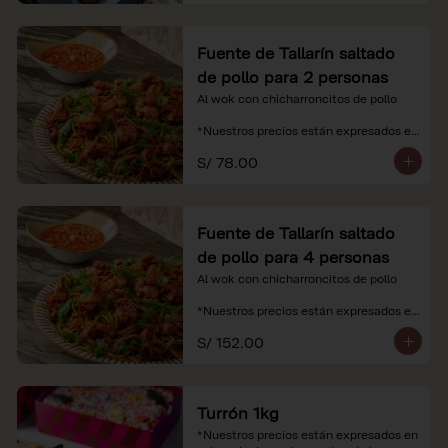
Fuente de Tallarín saltado
de pollo para 2 personas
Al wok con chicharroncitos de pollo

*Nuestros precios están expresados en 
soles e incluyen impuestos de ley y 
S/ 78.00
recargo al consumo.
Fuente de Tallarín saltado
de pollo para 4 personas
Al wok con chicharroncitos de pollo

*Nuestros precios están expresados en 
soles e incluyen impuestos de ley y 
S/ 152.00
recargo al consumo.
Turrón 1kg
*Nuestros precios están expresados en 