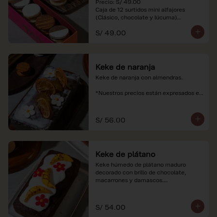
Precio: S/ 49.00

Caja de 12 surtidos mini alfajores 
(Clásico, chocolate y lúcuma)

S/ 49.00
*Nuestros precios están expresados en 
soles e incluyen impuestos de ley y 
recargo al consumo. Imágenes 
referenciales.
Keke de naranja
Keke de naranja con almendras.

*Nuestros precios están expresados en 
soles e incluyen impuestos de ley y 
recargo al consumo.
S/ 56.00
Keke de plátano
Keke húmedo de plátano maduro 
decorado con brillo de chocolate, 
macarrones y damascos.

*Nuestros precios están expresados en 
soles e incluyen impuestos de ley y 
S/ 54.00
recargo al consumo.