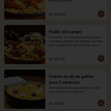
rocoto con china.

*Nuestros precios están expresados en 
soles e incluyen impuestos de ley y 
S/ 109.00
recargo al consumo.
Pollito del campo
Al cilindro, con papas amarillas fritas y 
ensalada parrillera de lechuga, tomate, 
apio y rabanitos. Con ají de la casa y 
rocoto con china.

*Nuestros precios están expresados en 
S/ 119.00
soles e incluyen impuestos de ley y 
recargo al consumo.
Fuente de Ají de gallina
para 2 personas
Acompañado de papa blanca y arroz 
con choclo y ají tradición

*Nuestros precios están expresados en 
S/ 76.00
soles e incluyen impuestos de ley y 
recargo al consumo.