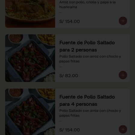
Arroz con pollo, criolla y papa a la 
huancaína

*Nuestros precios están expresados en 
S/ 154.00
soles e incluyen impuestos de ley y 
recargo al consumo.
Fuente de Pollo Saltado
para 2 personas
Pollo Saltado con arroz con choclo y 
papas fritas

*Nuestros precios están expresados en 
S/ 82.00
soles e incluyen impuestos de ley y 
recargo al consumo.
Fuente de Pollo Saltado
para 4 personas
Pollo Saltado con arroz con choclo y 
papas fritas

*Nuestros precios están expresados en 
S/ 154.00
soles e incluyen impuestos de ley y 
recargo al consumo.