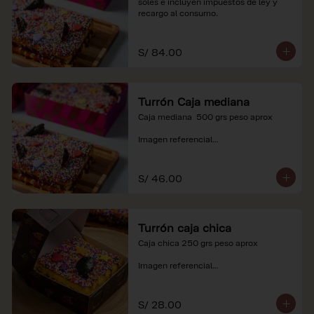
soles e incluyen impuestos de ley y 
recargo al consumo.
S/ 84.00
Turrón Caja mediana
Caja mediana  500 grs peso aprox 

Imagen referencial

*Nuestros precios están expresados en 
soles e incluyen impuestos de ley y 
S/ 46.00
recargo al consumo.
Turrón caja chica
Caja chica 250 grs peso aprox

Imagen referencial

*Nuestros precios están expresados en 
soles e incluyen impuestos de ley y 
S/ 28.00
recargo al consumo.