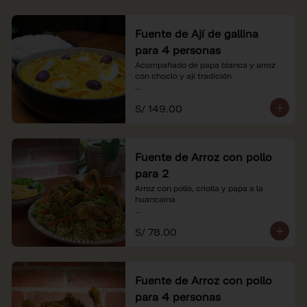
Fuente de Ají de gallina
para 4 personas
Acompañado de papa blanca y arroz 
con choclo y ají tradición

*Nuestros precios están expresados en 
S/ 149.00
soles e incluyen impuestos de ley y 
recargo al consumo.
Fuente de Arroz con pollo
para 2
Arroz con pollo, criolla y papa a la 
huancaína

*Nuestros precios están expresados en 
S/ 78.00
soles e incluyen impuestos de ley y 
recargo al consumo.
Fuente de Arroz con pollo
para 4 personas