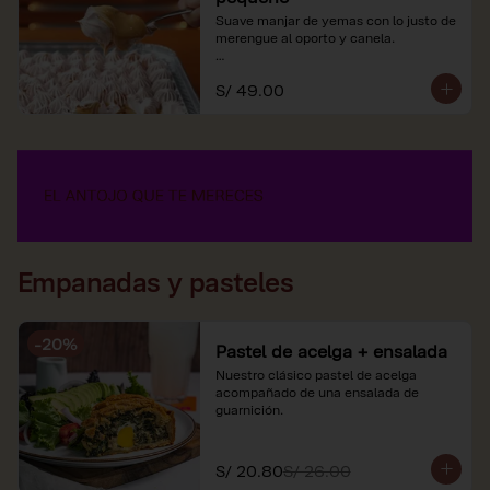
Suave manjar de yemas con lo justo de 
merengue al oporto y canela.

*Nuestros precios están expresados en 
S/ 49.00
soles e incluyen impuestos de ley y 
recargo al consumo.
Empanadas y pasteles
-
20
%
Pastel de acelga + ensalada
Nuestro clásico pastel de acelga 
acompañado de una ensalada de 
guarnición.
S/ 20.80
S/ 26.00