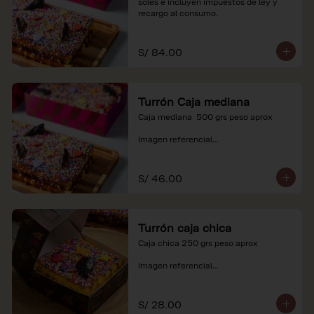
soles e incluyen impuestos de ley y 
recargo al consumo.
S/ 84.00
Turrón Caja mediana
Caja mediana  500 grs peso aprox 

Imagen referencial

*Nuestros precios están expresados en 
soles e incluyen impuestos de ley y 
S/ 46.00
recargo al consumo.
Turrón caja chica
Caja chica 250 grs peso aprox

Imagen referencial

*Nuestros precios están expresados en 
soles e incluyen impuestos de ley y 
S/ 28.00
recargo al consumo.