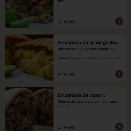
fritas.

*Nuestros precios están expresados en 
soles e incluyen impuestos de ley y 
recargo al consumo.
S/ 16.00
Empanada de ají de gallina
Relleno de ají de gallina y aceituna.

*Nuestros precios están expresados en 
soles e incluyen impuestos de ley y 
recargo al consumo.
S/ 14.00
Empanada de cuadril
Rellena de guiso de cuadril con sabor 
criollo.

*Nuestros precios están expresados en 
soles e incluyen impuestos de ley y 
recargo al consumo.
S/ 14.00