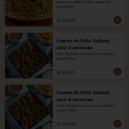
Arroz con pollo, criolla y papa a la 
huancaína

*Nuestros precios están expresados en 
S/ 154.00
soles e incluyen impuestos de ley y 
recargo al consumo.
Fuente de Pollo Saltado
para 2 personas
Pollo Saltado con arroz con choclo y 
papas fritas

*Nuestros precios están expresados en 
S/ 82.00
soles e incluyen impuestos de ley y 
recargo al consumo.
Fuente de Pollo Saltado
para 4 personas
Pollo Saltado con arroz con choclo y 
papas fritas

*Nuestros precios están expresados en 
S/ 154.00
soles e incluyen impuestos de ley y 
recargo al consumo.