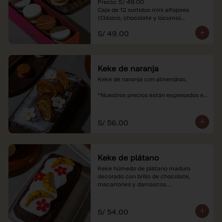
Precio: S/ 49.00

Caja de 12 surtidos mini alfajores 
(Clásico, chocolate y lúcuma)

S/ 49.00
*Nuestros precios están expresados en 
soles e incluyen impuestos de ley y 
recargo al consumo. Imágenes 
referenciales.
Keke de naranja
Keke de naranja con almendras.

*Nuestros precios están expresados en 
soles e incluyen impuestos de ley y 
recargo al consumo.
S/ 56.00
Keke de plátano
Keke húmedo de plátano maduro 
decorado con brillo de chocolate, 
macarrones y damascos.

*Nuestros precios están expresados en 
soles e incluyen impuestos de ley y 
S/ 54.00
recargo al consumo.