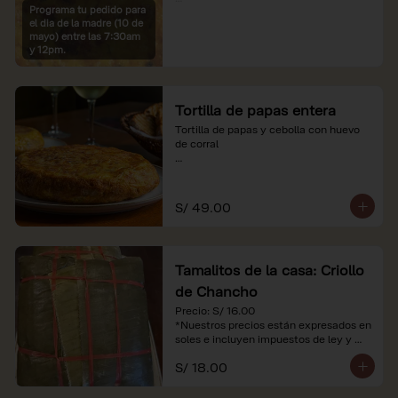
Programa tu pedido para
*Imágenes referenciales

el dia de la madre (10 de
*Nuestros precios están expresados en 
mayo) entre las 7:30am
soles e incluyen IGV y servicio
y 12pm.
Tortilla de papas entera
Tortilla de papas y cebolla con huevo 
de corral

*Nuestros precios están expresados en 
soles e incluyen impuestos de ley y 
recargo al consumo.
S/ 49.00
Tamalitos de la casa: Criollo
de Chancho
Precio: S/ 16.00

*Nuestros precios están expresados en 
soles e incluyen impuestos de ley y 
recargo al consumo.
S/ 18.00