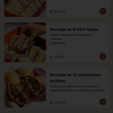
-Huevo y aceituna

-Pollo, tomate y palta

-Jamón, tomate y huevo

S/ 54.00
*Nuestros precios están expresados en 
soles e incluyen impuestos de ley y 
recargo al consumo. Imágenes 
Bandeja de 6 Mini triples
referenciales.
Puedes elegir hasta 3 sabores:

-Clásico

-Egg salad

-Huevo y aceituna

-Pollo, tomate y palta

-Jamón, tomate y huevo

S/ 27.00
*Nuestros precios están expresados en 
soles e incluyen impuestos de ley y 
recargo al consumo. Imágenes 
Bandeja de 12 empanadas
referenciales.
surtidas
Pollo, ají de gallina, lomo saltado y 
cuadril (escoger sus sabores favoritos)

*Nuestros precios están expresados en 
S/ 126.00
soles e incluyen impuestos de ley y 
recargo al consumo.