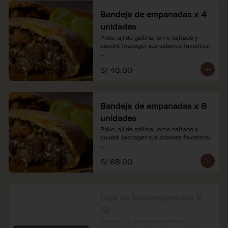
Bandeja de empanadas x 4
unidades
Pollo, ají de gallina, lomo saltado y 
cuadril (escoger sus sabores favoritos)

*Nuestros precios están expresados en 
S/ 48.00
soles e incluyen impuestos de ley y 
recargo al consumo.
Bandeja de empanadas x 6
unidades
Pollo, ají de gallina, lomo saltado y 
cuadril (escoger sus sabores favoritos)

*Nuestros precios están expresados en 
S/ 68.00
soles e incluyen impuestos de ley y 
recargo al consumo.
Caja de Miniempanadas X
12
Caja de 12 unidades surtidas: 
