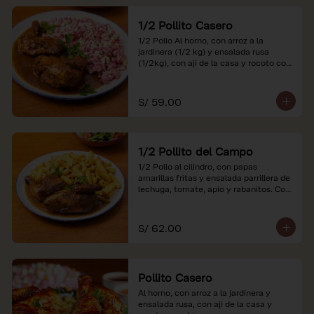
1/2 Pollito Casero
1/2 Pollo Al horno, con arroz a la 
jardinera (1/2 kg) y ensalada rusa 
(1/2kg), con aji de la casa y rocoto con 
china.

*Nuestros precios están expresados en 
S/ 59.00
soles e incluyen impuestos de ley y 
recargo al consumo.
1/2 Pollito del Campo
1/2 Pollo al cilindro, con papas 
amarillas fritas y ensalada parrillera de 
lechuga, tomate, apio y rabanitos. Con 
ají de la casa y rocoto con china.

*Nuestros precios están expresados en 
S/ 62.00
soles e incluyen impuestos de ley y 
recargo al consumo.
Pollito Casero
Al horno, con arroz a la jardinera y 
ensalada rusa, con aji de la casa y 