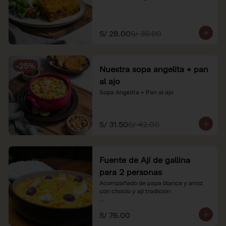
S/ 28.00
S/ 35.00
-
25
%
Nuestra sopa angelita + pan
al ajo
Sopa Angelita + Pan al ajo
S/ 31.50
S/ 42.00
Fuente de Ají de gallina
para 2 personas
Acompañado de papa blanca y arroz 
con choclo y ají tradición

*Nuestros precios están expresados en 
S/ 76.00
soles e incluyen impuestos de ley y 
recargo al consumo.