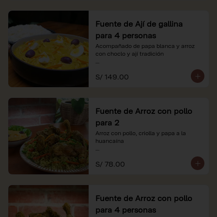
Fuente de Ají de gallina
para 4 personas
Acompañado de papa blanca y arroz 
con choclo y ají tradición

*Nuestros precios están expresados en 
S/ 149.00
soles e incluyen impuestos de ley y 
recargo al consumo.
Fuente de Arroz con pollo
para 2
Arroz con pollo, criolla y papa a la 
huancaína

*Nuestros precios están expresados en 
S/ 78.00
soles e incluyen impuestos de ley y 
recargo al consumo.
Fuente de Arroz con pollo
para 4 personas