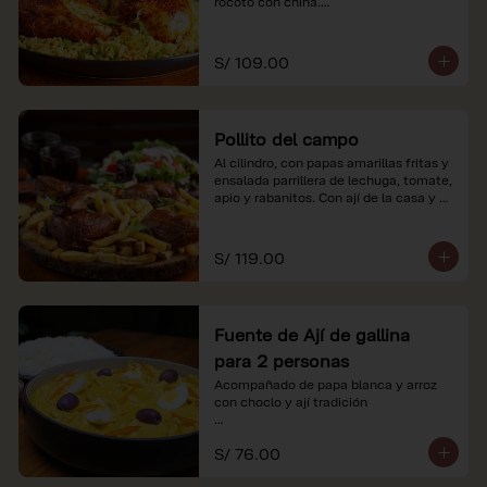
rocoto con china.

*Nuestros precios están expresados en 
soles e incluyen impuestos de ley y 
S/ 109.00
recargo al consumo.
Pollito del campo
Al cilindro, con papas amarillas fritas y 
ensalada parrillera de lechuga, tomate, 
apio y rabanitos. Con ají de la casa y 
rocoto con china.

*Nuestros precios están expresados en 
S/ 119.00
soles e incluyen impuestos de ley y 
recargo al consumo.
Fuente de Ají de gallina
para 2 personas
Acompañado de papa blanca y arroz 
con choclo y ají tradición

*Nuestros precios están expresados en 
S/ 76.00
soles e incluyen impuestos de ley y 
recargo al consumo.