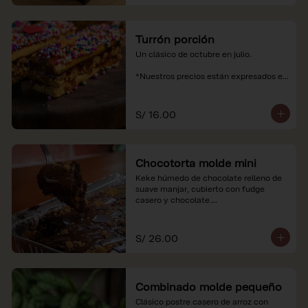
Turrón porción
Un clásico de octubre en julio.

*Nuestros precios están expresados en 
soles e incluyen impuestos de ley y 
recargo al consumo.
S/ 16.00
Chocotorta molde mini
Keke húmedo de chocolate relleno de 
suave manjar, cubierto con fudge 
casero y chocolate.

*Nuestros precios están expresados en 
soles e incluyen impuestos de ley y 
S/ 26.00
recargo al consumo. Imagenes 
referenciales
Combinado molde pequeño
Clásico postre casero de arroz con 