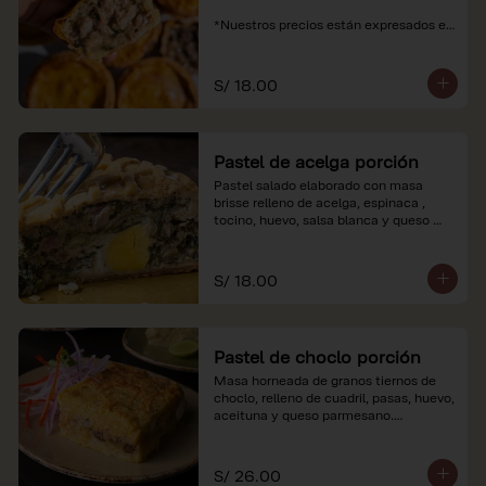
*Nuestros precios están expresados en 
soles e incluyen impuestos de ley y 
recargo al consumo.
S/ 18.00
Pastel de acelga porción
Pastel salado elaborado con masa 
brisse relleno de acelga, espinaca , 
tocino, huevo, salsa blanca y queso 
parmesano.

*Nuestros precios están expresados en 
S/ 18.00
soles e incluyen impuestos de ley y 
recargo al consumo.
Pastel de choclo porción
Masa horneada de granos tiernos de 
choclo, relleno de cuadril, pasas, huevo, 
aceituna y queso parmesano.

*Nuestros precios están expresados en 
soles e incluyen impuestos de ley y 
S/ 26.00
recargo al consumo.