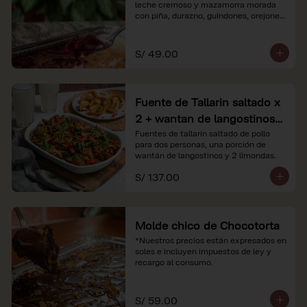
leche cremoso y mazamorra morada 
con piña, durazno, guindones, orejones 
y membrillo

*Nuestros precios están expresados en 
S/ 49.00
soles e incluyen impuestos de ley y 
recargo al consumo.
Fuente de Tallarin saltado x
2 + wantan de langostinos +
2 limonadas
Fuentes de tallarín saltado de pollo 
para dos personas, una porción de 
wantán de langostinos y 2 limondas.
S/ 137.00
Molde chico de Chocotorta
*Nuestros precios están expresados en 
soles e incluyen impuestos de ley y 
recargo al consumo.
S/ 59.00