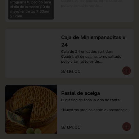
Cuadril, Ají de gallina, lomo saltado, 
Programa tu pedido para
pollo y tamalito verde.

el dia de la madre (10 de
mayo) entre las 7:30am
*Nuestros precios están expresados en 
y 12pm.
soles e incluyen impuestos de ley y 
recargo al consumo.
Caja de Miniempanaditas x
24
Caja de 24 unidades surtidas:

Cuadril, ají de gallina, lomo saltado, 
pollo y tamalito verde.

S/ 86.00
*Nuestros precios están expresados en 
soles e incluyen impuestos de ley y 
recargo al consumo.
Pastel de acelga
El clásico de toda la vida de tanta.

*Nuestros precios están expresados en 
soles e incluyen impuestos de ley y 
recargo al consumo.
S/ 84.00