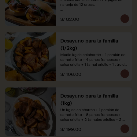
naranja de 12 onzas.

*Nuestros precios están expresados en 
S/ 82.00
soles e incluyen impuestos de ley y 
recargo al consumo. Imágenes 
referenciales.
Desayuno para la familia
(1/2kg)
Medio kg de chicharrón + 1 porción de 
camote frito + 4 panes franceses + 
salsa criolla + 1 tamal criollo + 1 litro de 
jugo de naranja.

S/ 106.00
*Nuestros precios están expresados en 
soles e incluyen impuestos de ley y 
recargo al consumo. Imágenes 
referenciales.
Desayuno para la familia
(1kg)
Un kg de chicharrón + 1 porción de 
camote frito + 8 panes franceses + 
salsa criolla + 2 tamales criollos + 2 
litros de jugo de naranja.

S/ 199.00
*Nuestros precios están expresados en 