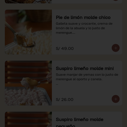
Pie de limón molde chico
Galleta suave y crocante, crema de 
limón de la abuela y lo justo de 
merengue.

*Nuestros precios están expresados en 
soles e incluyen impuestos de ley y 
S/ 49.00
recargo al consumo.
Suspiro limeño molde mini
Suave manjar de yemas con lo justo de 
merengue al oporto y canela.

*Nuestros precios están expresados en 
soles e incluyen impuestos de ley y 
recargo al consumo.
S/ 26.00
Suspiro limeño molde
pequeño