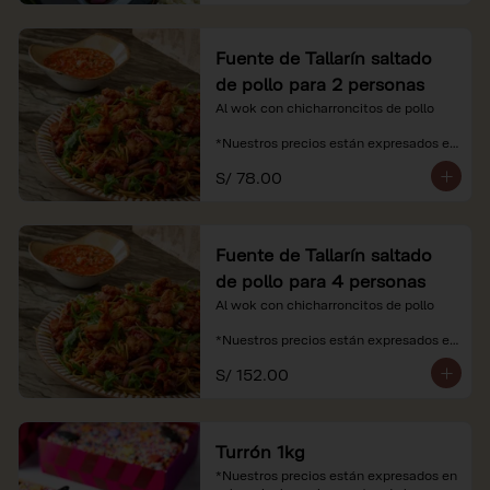
Fuente de Tallarín saltado
de pollo para 2 personas
Al wok con chicharroncitos de pollo

*Nuestros precios están expresados en 
soles e incluyen impuestos de ley y 
S/ 78.00
recargo al consumo.
Fuente de Tallarín saltado
de pollo para 4 personas
Al wok con chicharroncitos de pollo

*Nuestros precios están expresados en 
soles e incluyen impuestos de ley y 
S/ 152.00
recargo al consumo.
Turrón 1kg
*Nuestros precios están expresados en 