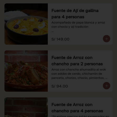
Fuente de Ají de gallina
para 4 personas
Acompañado de papa blanca y arroz 
con choclo y ají tradición

*Nuestros precios están expresados en 
S/ 149.00
soles e incluyen impuestos de ley y 
recargo al consumo.
Fuente de Arroz con
chancho para 2 personas
Arroz con chancho ahumadito al wok 
con adobo de cerdo, chicharrón de 
panceta, chorizo, choclo, pimientos, 
col y criolla de rabanito y palta.

S/ 94.00
*Nuestros precios están expresados en 
soles e incluyen impuestos de ley y 
recargo al consumo.
Fuente de Arroz con
chancho para 4 personas
*Nuestros precios están expresados en 