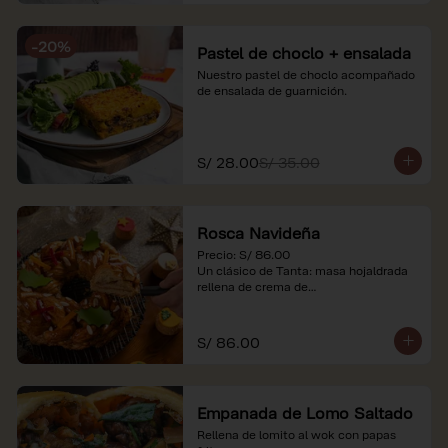
-
20
%
Pastel de choclo + ensalada
Nuestro pastel de choclo acompañado 
de ensalada de guarnición.
S/ 28.00
S/ 35.00
Rosca Navideña
Precio: S/ 86.00

Un clásico de Tanta: masa hojaldrada 
rellena de crema de

almendras.

*Nuestros precios están expresados en 
S/ 86.00
soles e incluyen impuestos de ley y 
recargo al consumo.
Empanada de Lomo Saltado
Rellena de lomito al wok con papas 