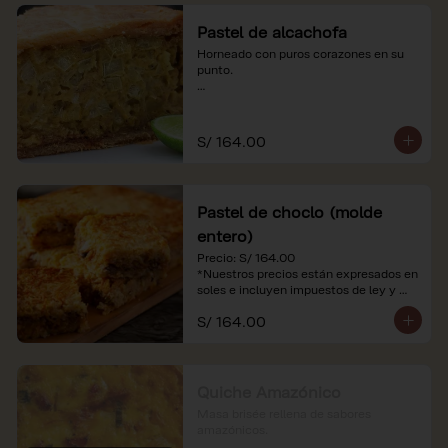
Pastel de alcachofa
Horneado con puros corazones en su 
punto.

*Nuestros precios están expresados en 
soles e incluyen impuestos de ley y 
recargo al consumo.
S/ 164.00
Pastel de choclo (molde
entero)
Precio: S/ 164.00

*Nuestros precios están expresados en 
soles e incluyen impuestos de ley y 
recargo al consumo.
S/ 164.00
Quiche Amazónico
Masa brisée rellena de sabores 
amazónicos.
