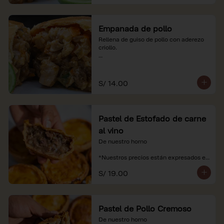
Empanada de pollo
Rellena de guiso de pollo con aderezo 
criollo.

*Nuestros precios están expresados en 
soles e incluyen impuestos de ley y 
recargo al consumo.
S/ 14.00
Pastel de Estofado de carne
al vino
De nuestro horno

*Nuestros precios están expresados en 
soles e incluyen impuestos de ley y 
S/ 19.00
recargo al consumo.
Pastel de Pollo Cremoso
De nuestro horno
