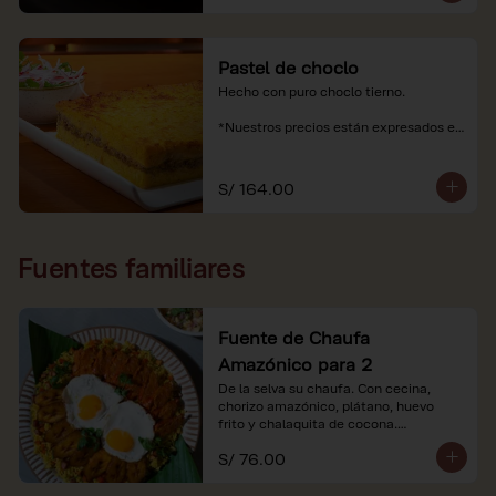
Pastel de choclo
Hecho con puro choclo tierno.

*Nuestros precios están expresados en 
soles e incluyen impuestos de ley y 
recargo al consumo.
S/ 164.00
Fuentes familiares
Fuente de Chaufa
Amazónico para 2
De la selva su chaufa. Con cecina, 
chorizo amazónico, plátano, huevo

frito y chalaquita de cocona.

S/ 76.00
*Imágenes referenciales.

*Nuestros precios están expresados en 
soles e incluyen IGV y servicio.