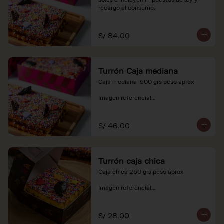
recargo al consumo.
S/ 84.00
Turrón Caja mediana
Caja mediana  500 grs peso aprox 

Imagen referencial

*Nuestros precios están expresados en 
soles e incluyen impuestos de ley y 
S/ 46.00
recargo al consumo.
Turrón caja chica
Caja chica 250 grs peso aprox

Imagen referencial

*Nuestros precios están expresados en 
soles e incluyen impuestos de ley y 
S/ 28.00
recargo al consumo.