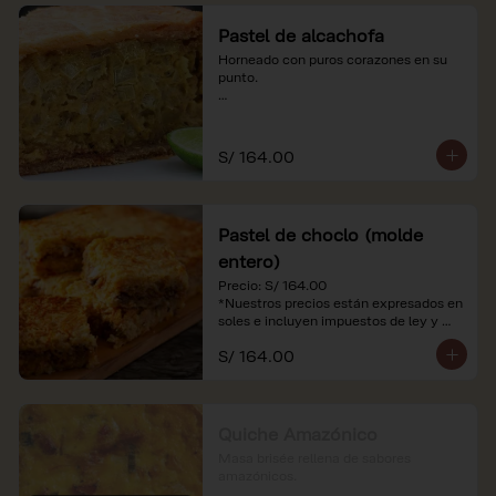
Pastel de alcachofa
Horneado con puros corazones en su 
punto.

*Nuestros precios están expresados en 
soles e incluyen impuestos de ley y 
recargo al consumo.
S/ 164.00
Pastel de choclo (molde
entero)
Precio: S/ 164.00

*Nuestros precios están expresados en 
soles e incluyen impuestos de ley y 
recargo al consumo.
S/ 164.00
Quiche Amazónico
Masa brisée rellena de sabores 
amazónicos.
