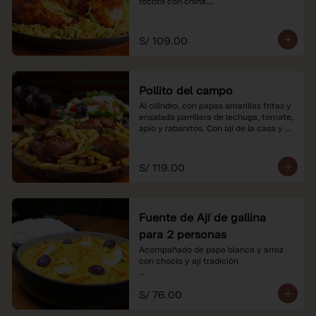
rocoto con china.

*Nuestros precios están expresados en 
soles e incluyen impuestos de ley y 
S/ 109.00
recargo al consumo.
Pollito del campo
Al cilindro, con papas amarillas fritas y 
ensalada parrillera de lechuga, tomate, 
apio y rabanitos. Con ají de la casa y 
rocoto con china.

*Nuestros precios están expresados en 
S/ 119.00
soles e incluyen impuestos de ley y 
recargo al consumo.
Fuente de Ají de gallina
para 2 personas
Acompañado de papa blanca y arroz 
con choclo y ají tradición

*Nuestros precios están expresados en 
S/ 76.00
soles e incluyen impuestos de ley y 
recargo al consumo.