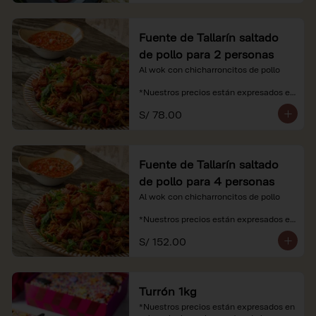
Fuente de Tallarín saltado
de pollo para 2 personas
Al wok con chicharroncitos de pollo

*Nuestros precios están expresados en 
soles e incluyen impuestos de ley y 
S/ 78.00
recargo al consumo.
Fuente de Tallarín saltado
de pollo para 4 personas
Al wok con chicharroncitos de pollo

*Nuestros precios están expresados en 
soles e incluyen impuestos de ley y 
S/ 152.00
recargo al consumo.
Turrón 1kg
*Nuestros precios están expresados en 