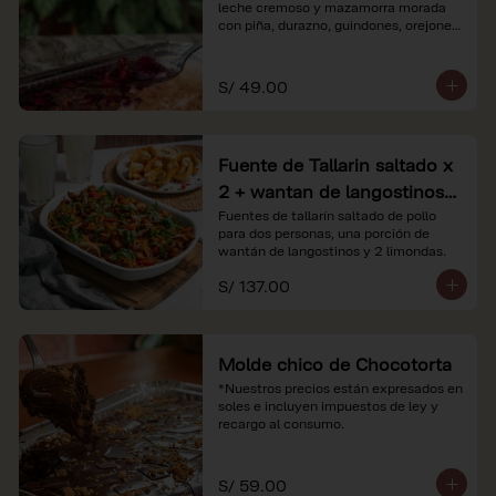
leche cremoso y mazamorra morada 
con piña, durazno, guindones, orejones 
y membrillo

*Nuestros precios están expresados en 
S/ 49.00
soles e incluyen impuestos de ley y 
recargo al consumo.
Fuente de Tallarin saltado x
2 + wantan de langostinos +
2 limonadas
Fuentes de tallarín saltado de pollo 
para dos personas, una porción de 
wantán de langostinos y 2 limondas.
S/ 137.00
Molde chico de Chocotorta
*Nuestros precios están expresados en 
soles e incluyen impuestos de ley y 
recargo al consumo.
S/ 59.00