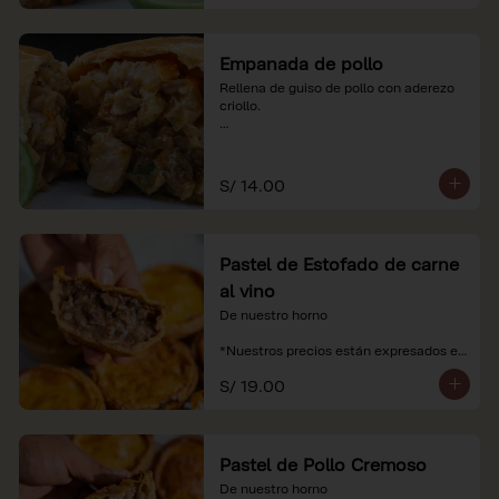
Empanada de pollo
Rellena de guiso de pollo con aderezo 
criollo.

*Nuestros precios están expresados en 
soles e incluyen impuestos de ley y 
recargo al consumo.
S/ 14.00
Pastel de Estofado de carne
al vino
De nuestro horno

*Nuestros precios están expresados en 
soles e incluyen impuestos de ley y 
S/ 19.00
recargo al consumo.
Pastel de Pollo Cremoso
De nuestro horno
