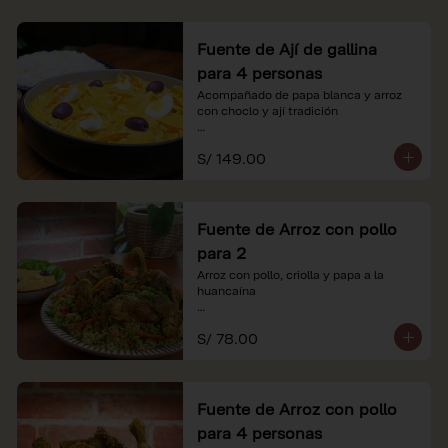
Fuente de Ají de gallina
para 4 personas
Acompañado de papa blanca y arroz 
con choclo y ají tradición

*Nuestros precios están expresados en 
S/ 149.00
soles e incluyen impuestos de ley y 
recargo al consumo.
Fuente de Arroz con pollo
para 2
Arroz con pollo, criolla y papa a la 
huancaína

*Nuestros precios están expresados en 
S/ 78.00
soles e incluyen impuestos de ley y 
recargo al consumo.
Fuente de Arroz con pollo
para 4 personas