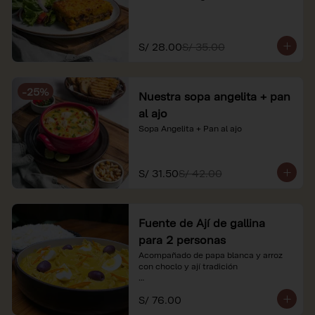
S/ 28.00
S/ 35.00
-
25
%
Nuestra sopa angelita + pan
al ajo
Sopa Angelita + Pan al ajo
S/ 31.50
S/ 42.00
Fuente de Ají de gallina
para 2 personas
Acompañado de papa blanca y arroz 
con choclo y ají tradición

*Nuestros precios están expresados en 
S/ 76.00
soles e incluyen impuestos de ley y 
recargo al consumo.