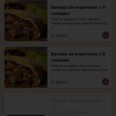
Bandeja de empanadas x 4
unidades
Pollo, ají de gallina, lomo saltado y 
cuadril (escoger sus sabores favoritos)

*Nuestros precios están expresados en 
S/ 48.00
soles e incluyen impuestos de ley y 
recargo al consumo.
Bandeja de empanadas x 6
unidades
Pollo, ají de gallina, lomo saltado y 
cuadril (escoger sus sabores favoritos)

*Nuestros precios están expresados en 
S/ 68.00
soles e incluyen impuestos de ley y 
recargo al consumo.
Caja de Miniempanadas X
12
Caja de 12 unidades surtidas: 
