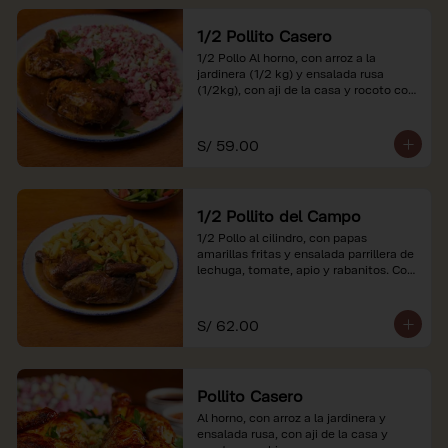
1/2 Pollito Casero
1/2 Pollo Al horno, con arroz a la 
jardinera (1/2 kg) y ensalada rusa 
(1/2kg), con aji de la casa y rocoto con 
china.

*Nuestros precios están expresados en 
S/ 59.00
soles e incluyen impuestos de ley y 
recargo al consumo.
1/2 Pollito del Campo
1/2 Pollo al cilindro, con papas 
amarillas fritas y ensalada parrillera de 
lechuga, tomate, apio y rabanitos. Con 
ají de la casa y rocoto con china.

*Nuestros precios están expresados en 
S/ 62.00
soles e incluyen impuestos de ley y 
recargo al consumo.
Pollito Casero
Al horno, con arroz a la jardinera y 
ensalada rusa, con aji de la casa y 