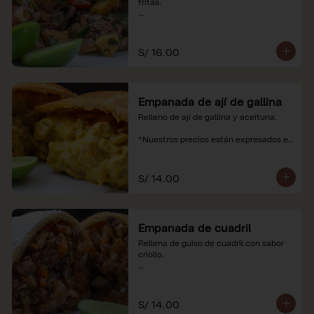
fritas.

*Nuestros precios están expresados en 
soles e incluyen impuestos de ley y 
recargo al consumo.
S/ 16.00
Empanada de ají de gallina
Relleno de ají de gallina y aceituna.

*Nuestros precios están expresados en 
soles e incluyen impuestos de ley y 
recargo al consumo.
S/ 14.00
Empanada de cuadril
Rellena de guiso de cuadril con sabor 
criollo.

*Nuestros precios están expresados en 
soles e incluyen impuestos de ley y 
recargo al consumo.
S/ 14.00