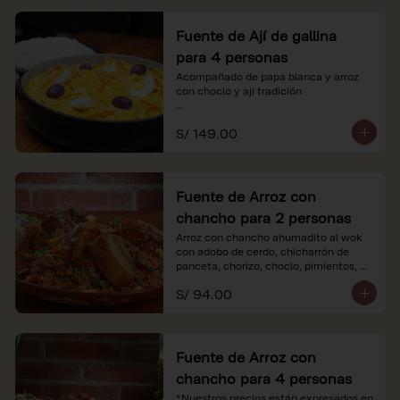
Fuente de Ají de gallina
para 4 personas
Acompañado de papa blanca y arroz 
con choclo y ají tradición

*Nuestros precios están expresados en 
S/ 149.00
soles e incluyen impuestos de ley y 
recargo al consumo.
Fuente de Arroz con
chancho para 2 personas
Arroz con chancho ahumadito al wok 
con adobo de cerdo, chicharrón de 
panceta, chorizo, choclo, pimientos, 
col y criolla de rabanito y palta.

S/ 94.00
*Nuestros precios están expresados en 
soles e incluyen impuestos de ley y 
recargo al consumo.
Fuente de Arroz con
chancho para 4 personas
*Nuestros precios están expresados en 