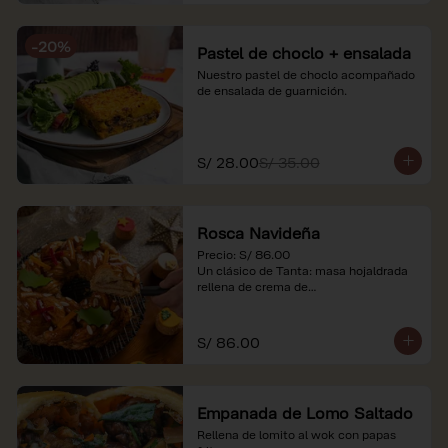
-
20
%
Pastel de choclo + ensalada
Nuestro pastel de choclo acompañado 
de ensalada de guarnición.
S/ 28.00
S/ 35.00
Rosca Navideña
Precio: S/ 86.00

Un clásico de Tanta: masa hojaldrada 
rellena de crema de

almendras.

*Nuestros precios están expresados en 
S/ 86.00
soles e incluyen impuestos de ley y 
recargo al consumo.
Empanada de Lomo Saltado
Rellena de lomito al wok con papas 