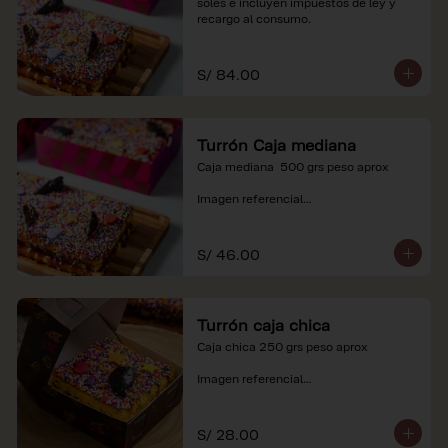
soles e incluyen impuestos de ley y 
recargo al consumo.
S/ 84.00
Turrón Caja mediana
Caja mediana  500 grs peso aprox 

Imagen referencial

*Nuestros precios están expresados en 
soles e incluyen impuestos de ley y 
S/ 46.00
recargo al consumo.
Turrón caja chica
Caja chica 250 grs peso aprox

Imagen referencial

*Nuestros precios están expresados en 
soles e incluyen impuestos de ley y 
S/ 28.00
recargo al consumo.