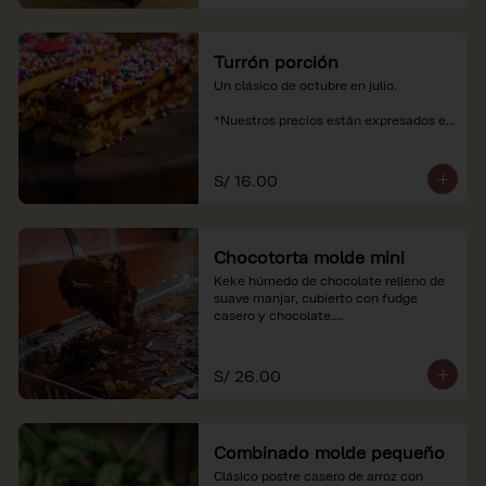
Turrón porción
Un clásico de octubre en julio.

*Nuestros precios están expresados en 
soles e incluyen impuestos de ley y 
recargo al consumo.
S/ 16.00
Chocotorta molde mini
Keke húmedo de chocolate relleno de 
suave manjar, cubierto con fudge 
casero y chocolate.

*Nuestros precios están expresados en 
soles e incluyen impuestos de ley y 
S/ 26.00
recargo al consumo. Imagenes 
referenciales
Combinado molde pequeño
Clásico postre casero de arroz con 