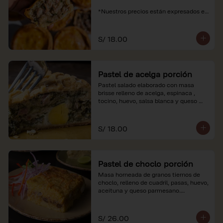
*Nuestros precios están expresados en 
soles e incluyen impuestos de ley y 
recargo al consumo.
S/ 18.00
Pastel de acelga porción
Pastel salado elaborado con masa 
brisse relleno de acelga, espinaca , 
tocino, huevo, salsa blanca y queso 
parmesano.

*Nuestros precios están expresados en 
S/ 18.00
soles e incluyen impuestos de ley y 
recargo al consumo.
Pastel de choclo porción
Masa horneada de granos tiernos de 
choclo, relleno de cuadril, pasas, huevo, 
aceituna y queso parmesano.

*Nuestros precios están expresados en 
soles e incluyen impuestos de ley y 
S/ 26.00
recargo al consumo.