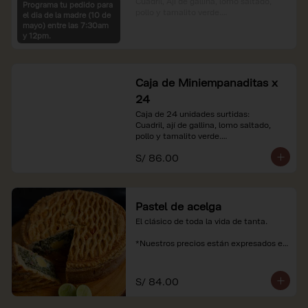
Cuadril, Ají de gallina, lomo saltado, 
Programa tu pedido para
pollo y tamalito verde.

el dia de la madre (10 de
mayo) entre las 7:30am
*Nuestros precios están expresados en 
y 12pm.
soles e incluyen impuestos de ley y 
recargo al consumo.
Caja de Miniempanaditas x
24
Caja de 24 unidades surtidas:

Cuadril, ají de gallina, lomo saltado, 
pollo y tamalito verde.

S/ 86.00
*Nuestros precios están expresados en 
soles e incluyen impuestos de ley y 
recargo al consumo.
Pastel de acelga
El clásico de toda la vida de tanta.

*Nuestros precios están expresados en 
soles e incluyen impuestos de ley y 
recargo al consumo.
S/ 84.00