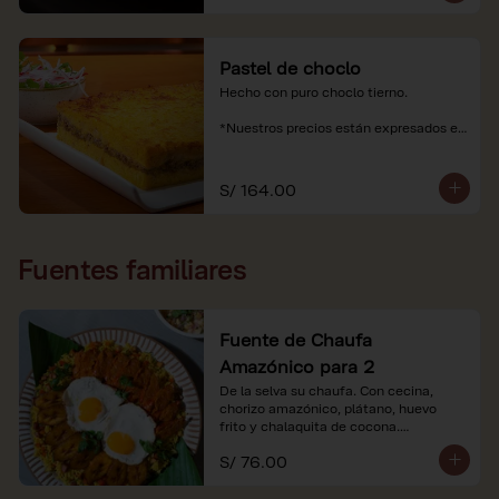
Pastel de choclo
Hecho con puro choclo tierno.

*Nuestros precios están expresados en 
soles e incluyen impuestos de ley y 
recargo al consumo.
S/ 164.00
Fuentes familiares
Fuente de Chaufa
Amazónico para 2
De la selva su chaufa. Con cecina, 
chorizo amazónico, plátano, huevo

frito y chalaquita de cocona.

S/ 76.00
*Imágenes referenciales.

*Nuestros precios están expresados en 
soles e incluyen IGV y servicio.