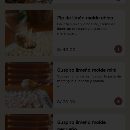
Pie de limón molde chico
Galleta suave y crocante, crema de 
limón de la abuela y lo justo de 
merengue.

*Nuestros precios están expresados en 
soles e incluyen impuestos de ley y 
S/ 49.00
recargo al consumo.
Suspiro limeño molde mini
Suave manjar de yemas con lo justo de 
merengue al oporto y canela.

*Nuestros precios están expresados en 
soles e incluyen impuestos de ley y 
recargo al consumo.
S/ 26.00
Suspiro limeño molde
pequeño