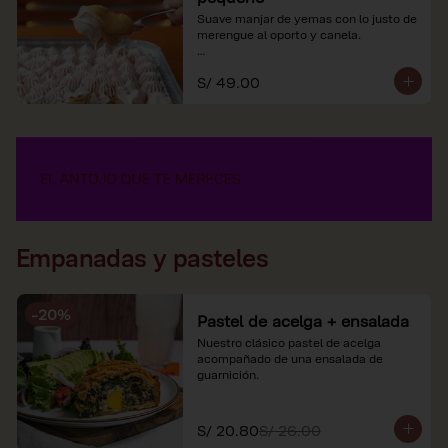
Suave manjar de yemas con lo justo de 
merengue al oporto y canela.

*Nuestros precios están expresados en 
S/ 49.00
soles e incluyen impuestos de ley y 
recargo al consumo.
Empanadas y pasteles
-
20
%
Pastel de acelga + ensalada
Nuestro clásico pastel de acelga 
acompañado de una ensalada de 
guarnición.
S/ 20.80
S/ 26.00