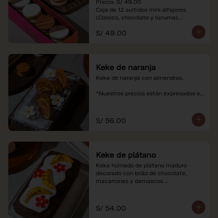
Precio: S/ 49.00

Caja de 12 surtidos mini alfajores 
(Clásico, chocolate y lúcuma)

S/ 49.00
*Nuestros precios están expresados en 
soles e incluyen impuestos de ley y 
recargo al consumo. Imágenes 
referenciales.
Keke de naranja
Keke de naranja con almendras.

*Nuestros precios están expresados en 
soles e incluyen impuestos de ley y 
recargo al consumo.
S/ 56.00
Keke de plátano
Keke húmedo de plátano maduro 
decorado con brillo de chocolate, 
macarrones y damascos.

*Nuestros precios están expresados en 
soles e incluyen impuestos de ley y 
S/ 54.00
recargo al consumo.