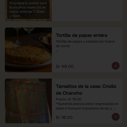
Programa tu pedido para
*Imágenes referenciales

el dia de la madre (10 de
*Nuestros precios están expresados en 
mayo) entre las 7:30am
soles e incluyen IGV y servicio
y 12pm.
Tortilla de papas entera
Tortilla de papas y cebolla con huevo 
de corral

*Nuestros precios están expresados en 
soles e incluyen impuestos de ley y 
recargo al consumo.
S/ 49.00
Tamalitos de la casa: Criollo
de Chancho
Precio: S/ 16.00

*Nuestros precios están expresados en 
soles e incluyen impuestos de ley y 
recargo al consumo.
S/ 18.00