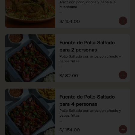
Arroz con pollo, criolla y papa a la 
huancaína

*Nuestros precios están expresados en 
S/ 154.00
soles e incluyen impuestos de ley y 
recargo al consumo.
Fuente de Pollo Saltado
para 2 personas
Pollo Saltado con arroz con choclo y 
papas fritas

*Nuestros precios están expresados en 
S/ 82.00
soles e incluyen impuestos de ley y 
recargo al consumo.
Fuente de Pollo Saltado
para 4 personas
Pollo Saltado con arroz con choclo y 
papas fritas

*Nuestros precios están expresados en 
S/ 154.00
soles e incluyen impuestos de ley y 
recargo al consumo.