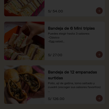
-Huevo y aceituna

-Pollo, tomate y palta

-Jamón, tomate y huevo

S/ 54.00
*Nuestros precios están expresados en 
soles e incluyen impuestos de ley y 
recargo al consumo. Imágenes 
Bandeja de 6 Mini triples
referenciales.
Puedes elegir hasta 3 sabores:

-Clásico

-Egg salad

-Huevo y aceituna

-Pollo, tomate y palta

-Jamón, tomate y huevo

S/ 27.00
*Nuestros precios están expresados en 
soles e incluyen impuestos de ley y 
recargo al consumo. Imágenes 
Bandeja de 12 empanadas
referenciales.
surtidas
Pollo, ají de gallina, lomo saltado y 
cuadril (escoger sus sabores favoritos)

*Nuestros precios están expresados en 
S/ 126.00
soles e incluyen impuestos de ley y 
recargo al consumo.