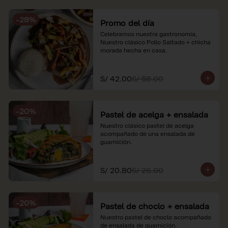
soles e incluyen impuestos de ley y 
recargo al consumo. Imágenes 
-
28
%
referenciales.
Promo del día
Celebramos nuestra gastronomía, 
Nuestro clásico Pollo Saltado + chicha 
morada hecha en casa.
S/ 42.00
S/ 58.00
-
20
%
Pastel de acelga + ensalada
Nuestro clásico pastel de acelga 
acompañado de una ensalada de 
guarnición.
S/ 20.80
S/ 26.00
-
20
%
Pastel de choclo + ensalada
Nuestro pastel de choclo acompañado 
de ensalada de guarnición.