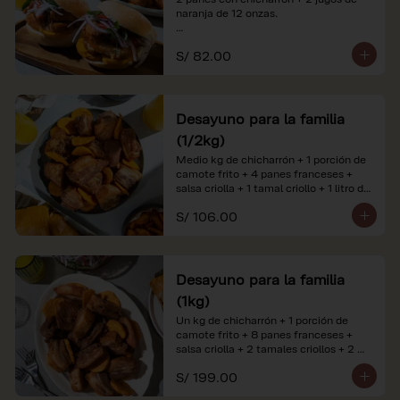
naranja de 12 onzas.

*Nuestros precios están expresados en 
S/ 82.00
soles e incluyen impuestos de ley y 
recargo al consumo. Imágenes 
referenciales.
Desayuno para la familia
(1/2kg)
Medio kg de chicharrón + 1 porción de 
camote frito + 4 panes franceses + 
salsa criolla + 1 tamal criollo + 1 litro de 
jugo de naranja.

S/ 106.00
*Nuestros precios están expresados en 
soles e incluyen impuestos de ley y 
recargo al consumo. Imágenes 
referenciales.
Desayuno para la familia
(1kg)
Un kg de chicharrón + 1 porción de 
camote frito + 8 panes franceses + 
salsa criolla + 2 tamales criollos + 2 
litros de jugo de naranja.

S/ 199.00
*Nuestros precios están expresados en 