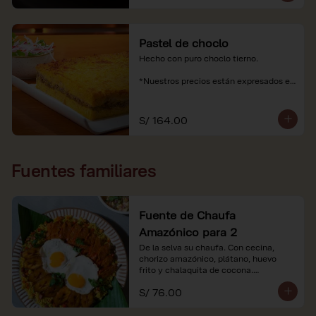
Pastel de choclo
Hecho con puro choclo tierno.

*Nuestros precios están expresados en 
soles e incluyen impuestos de ley y 
recargo al consumo.
S/ 164.00
Fuentes familiares
Fuente de Chaufa
Amazónico para 2
De la selva su chaufa. Con cecina, 
chorizo amazónico, plátano, huevo

frito y chalaquita de cocona.

S/ 76.00
*Imágenes referenciales.

*Nuestros precios están expresados en 
soles e incluyen IGV y servicio.