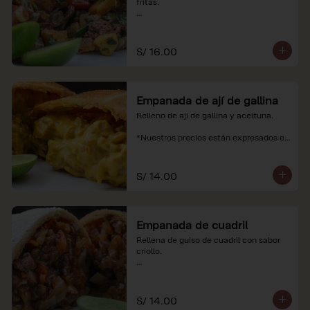
fritas.

*Nuestros precios están expresados en 
soles e incluyen impuestos de ley y 
recargo al consumo.
S/ 16.00
Empanada de ají de gallina
Relleno de ají de gallina y aceituna.

*Nuestros precios están expresados en 
soles e incluyen impuestos de ley y 
recargo al consumo.
S/ 14.00
Empanada de cuadril
Rellena de guiso de cuadril con sabor 
criollo.

*Nuestros precios están expresados en 
soles e incluyen impuestos de ley y 
recargo al consumo.
S/ 14.00