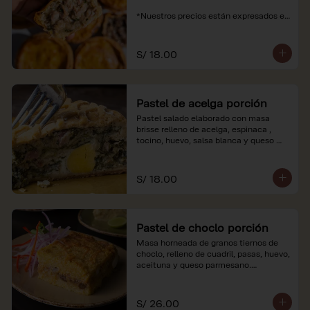
*Nuestros precios están expresados en 
soles e incluyen impuestos de ley y 
recargo al consumo.
S/ 18.00
Pastel de acelga porción
Pastel salado elaborado con masa 
brisse relleno de acelga, espinaca , 
tocino, huevo, salsa blanca y queso 
parmesano.

*Nuestros precios están expresados en 
S/ 18.00
soles e incluyen impuestos de ley y 
recargo al consumo.
Pastel de choclo porción
Masa horneada de granos tiernos de 
choclo, relleno de cuadril, pasas, huevo, 
aceituna y queso parmesano.

*Nuestros precios están expresados en 
soles e incluyen impuestos de ley y 
S/ 26.00
recargo al consumo.