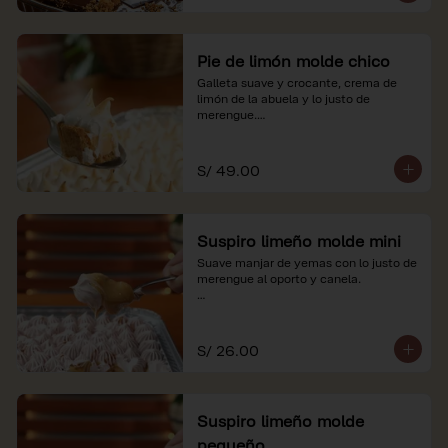
Pie de limón molde chico
Galleta suave y crocante, crema de 
limón de la abuela y lo justo de 
merengue.

*Nuestros precios están expresados en 
soles e incluyen impuestos de ley y 
S/ 49.00
recargo al consumo.
Suspiro limeño molde mini
Suave manjar de yemas con lo justo de 
merengue al oporto y canela.

*Nuestros precios están expresados en 
soles e incluyen impuestos de ley y 
recargo al consumo.
S/ 26.00
Suspiro limeño molde
pequeño