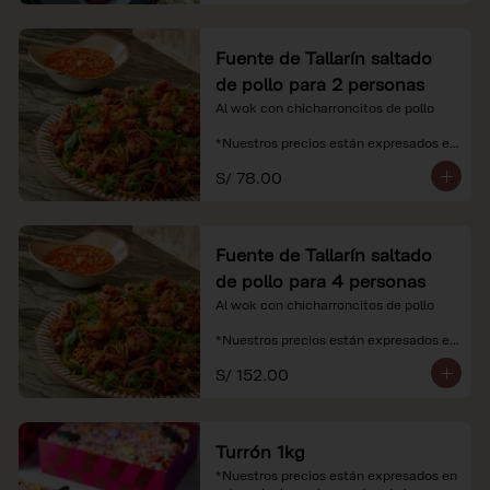
Fuente de Tallarín saltado
de pollo para 2 personas
Al wok con chicharroncitos de pollo

*Nuestros precios están expresados en 
soles e incluyen impuestos de ley y 
S/ 78.00
recargo al consumo.
Fuente de Tallarín saltado
de pollo para 4 personas
Al wok con chicharroncitos de pollo

*Nuestros precios están expresados en 
soles e incluyen impuestos de ley y 
S/ 152.00
recargo al consumo.
Turrón 1kg
*Nuestros precios están expresados en 