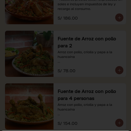
soles e incluyen impuestos de ley y 
recargo al consumo.
S/ 186.00
Fuente de Arroz con pollo
para 2
Arroz con pollo, criolla y papa a la 
huancaína

*Nuestros precios están expresados en 
S/ 78.00
soles e incluyen impuestos de ley y 
recargo al consumo.
Fuente de Arroz con pollo
para 4 personas
Arroz con pollo, criolla y papa a la 
huancaína

*Nuestros precios están expresados en 
S/ 154.00
soles e incluyen impuestos de ley y 
recargo al consumo.