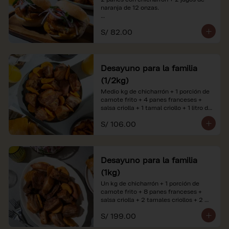
naranja de 12 onzas.

*Nuestros precios están expresados en 
S/ 82.00
soles e incluyen impuestos de ley y 
recargo al consumo. Imágenes 
referenciales.
Desayuno para la familia
(1/2kg)
Medio kg de chicharrón + 1 porción de 
camote frito + 4 panes franceses + 
salsa criolla + 1 tamal criollo + 1 litro de 
jugo de naranja.

S/ 106.00
*Nuestros precios están expresados en 
soles e incluyen impuestos de ley y 
recargo al consumo. Imágenes 
referenciales.
Desayuno para la familia
(1kg)
Un kg de chicharrón + 1 porción de 
camote frito + 8 panes franceses + 
salsa criolla + 2 tamales criollos + 2 
litros de jugo de naranja.

S/ 199.00
*Nuestros precios están expresados en 