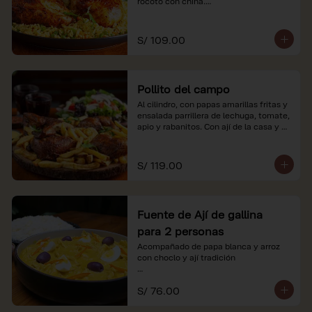
rocoto con china.

*Nuestros precios están expresados en 
soles e incluyen impuestos de ley y 
S/ 109.00
recargo al consumo.
Pollito del campo
Al cilindro, con papas amarillas fritas y 
ensalada parrillera de lechuga, tomate, 
apio y rabanitos. Con ají de la casa y 
rocoto con china.

*Nuestros precios están expresados en 
S/ 119.00
soles e incluyen impuestos de ley y 
recargo al consumo.
Fuente de Ají de gallina
para 2 personas
Acompañado de papa blanca y arroz 
con choclo y ají tradición

*Nuestros precios están expresados en 
S/ 76.00
soles e incluyen impuestos de ley y 
recargo al consumo.