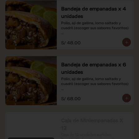
Bandeja de empanadas x 4
unidades
Pollo, ají de gallina, lomo saltado y 
cuadril (escoger sus sabores favoritos)

*Nuestros precios están expresados en 
S/ 48.00
soles e incluyen impuestos de ley y 
recargo al consumo.
Bandeja de empanadas x 6
unidades
Pollo, ají de gallina, lomo saltado y 
cuadril (escoger sus sabores favoritos)

*Nuestros precios están expresados en 
S/ 68.00
soles e incluyen impuestos de ley y 
recargo al consumo.
Caja de Miniempanadas X
12
Caja de 12 unidades surtidas: 
