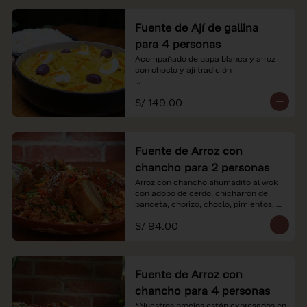
Fuente de Ají de gallina
para 4 personas
Acompañado de papa blanca y arroz 
con choclo y ají tradición

*Nuestros precios están expresados en 
S/ 149.00
soles e incluyen impuestos de ley y 
recargo al consumo.
Fuente de Arroz con
chancho para 2 personas
Arroz con chancho ahumadito al wok 
con adobo de cerdo, chicharrón de 
panceta, chorizo, choclo, pimientos, 
col y criolla de rabanito y palta.

S/ 94.00
*Nuestros precios están expresados en 
soles e incluyen impuestos de ley y 
recargo al consumo.
Fuente de Arroz con
chancho para 4 personas
*Nuestros precios están expresados en 