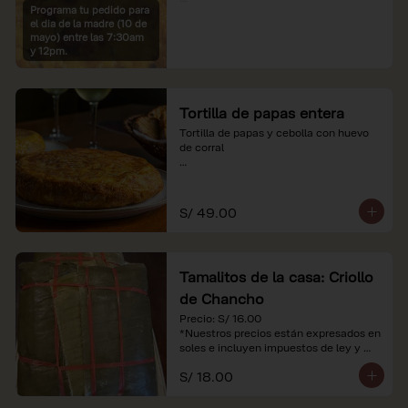
Programa tu pedido para
*Imágenes referenciales

el dia de la madre (10 de
*Nuestros precios están expresados en 
mayo) entre las 7:30am
soles e incluyen IGV y servicio
y 12pm.
Tortilla de papas entera
Tortilla de papas y cebolla con huevo 
de corral

*Nuestros precios están expresados en 
soles e incluyen impuestos de ley y 
recargo al consumo.
S/ 49.00
Tamalitos de la casa: Criollo
de Chancho
Precio: S/ 16.00

*Nuestros precios están expresados en 
soles e incluyen impuestos de ley y 
recargo al consumo.
S/ 18.00