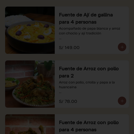
Fuente de Ají de gallina
para 4 personas
Acompañado de papa blanca y arroz 
con choclo y ají tradición

*Nuestros precios están expresados en 
S/ 149.00
soles e incluyen impuestos de ley y 
recargo al consumo.
Fuente de Arroz con pollo
para 2
Arroz con pollo, criolla y papa a la 
huancaína

*Nuestros precios están expresados en 
S/ 78.00
soles e incluyen impuestos de ley y 
recargo al consumo.
Fuente de Arroz con pollo
para 4 personas