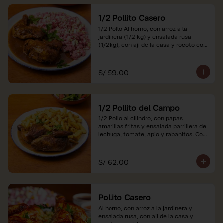
1/2 Pollito Casero
1/2 Pollo Al horno, con arroz a la 
jardinera (1/2 kg) y ensalada rusa 
(1/2kg), con aji de la casa y rocoto con 
china.

*Nuestros precios están expresados en 
S/ 59.00
soles e incluyen impuestos de ley y 
recargo al consumo.
1/2 Pollito del Campo
1/2 Pollo al cilindro, con papas 
amarillas fritas y ensalada parrillera de 
lechuga, tomate, apio y rabanitos. Con 
ají de la casa y rocoto con china.

*Nuestros precios están expresados en 
S/ 62.00
soles e incluyen impuestos de ley y 
recargo al consumo.
Pollito Casero
Al horno, con arroz a la jardinera y 
ensalada rusa, con aji de la casa y 