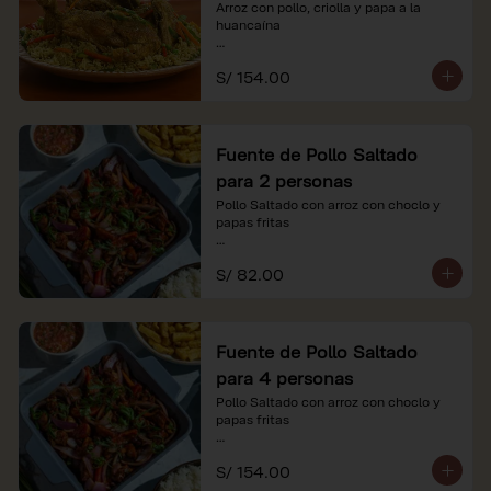
Arroz con pollo, criolla y papa a la 
huancaína

*Nuestros precios están expresados en 
S/ 154.00
soles e incluyen impuestos de ley y 
recargo al consumo.
Fuente de Pollo Saltado
para 2 personas
Pollo Saltado con arroz con choclo y 
papas fritas

*Nuestros precios están expresados en 
S/ 82.00
soles e incluyen impuestos de ley y 
recargo al consumo.
Fuente de Pollo Saltado
para 4 personas
Pollo Saltado con arroz con choclo y 
papas fritas

*Nuestros precios están expresados en 
S/ 154.00
soles e incluyen impuestos de ley y 
recargo al consumo.