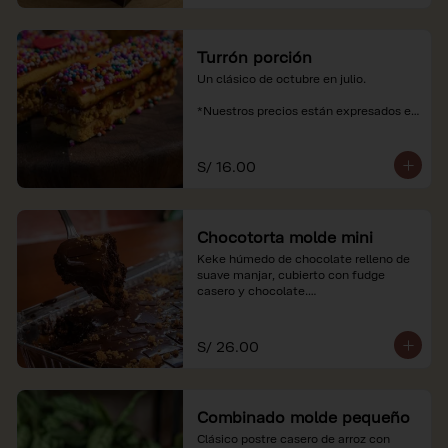
Turrón porción
Un clásico de octubre en julio.

*Nuestros precios están expresados en 
soles e incluyen impuestos de ley y 
recargo al consumo.
S/ 16.00
Chocotorta molde mini
Keke húmedo de chocolate relleno de 
suave manjar, cubierto con fudge 
casero y chocolate.

*Nuestros precios están expresados en 
soles e incluyen impuestos de ley y 
S/ 26.00
recargo al consumo. Imagenes 
referenciales
Combinado molde pequeño
Clásico postre casero de arroz con 