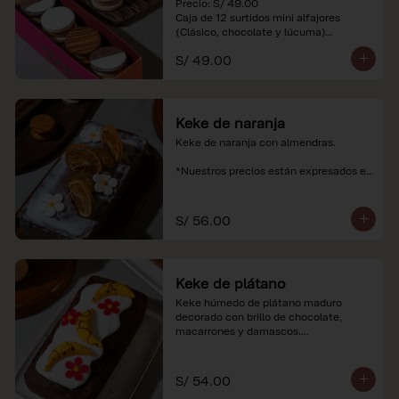
Precio: S/ 49.00

Caja de 12 surtidos mini alfajores 
(Clásico, chocolate y lúcuma)

S/ 49.00
*Nuestros precios están expresados en 
soles e incluyen impuestos de ley y 
recargo al consumo. Imágenes 
referenciales.
Keke de naranja
Keke de naranja con almendras.

*Nuestros precios están expresados en 
soles e incluyen impuestos de ley y 
recargo al consumo.
S/ 56.00
Keke de plátano
Keke húmedo de plátano maduro 
decorado con brillo de chocolate, 
macarrones y damascos.

*Nuestros precios están expresados en 
soles e incluyen impuestos de ley y 
S/ 54.00
recargo al consumo.