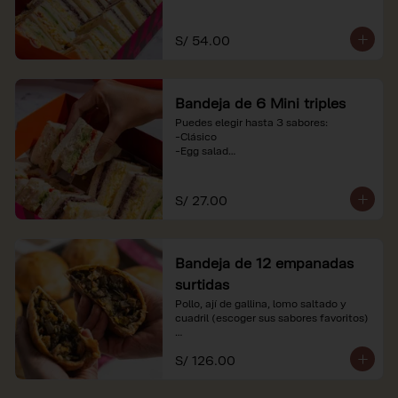
-Huevo y aceituna

-Pollo, tomate y palta

-Jamón, tomate y huevo

S/ 54.00
*Nuestros precios están expresados en 
soles e incluyen impuestos de ley y 
recargo al consumo. Imágenes 
Bandeja de 6 Mini triples
referenciales.
Puedes elegir hasta 3 sabores:

-Clásico

-Egg salad

-Huevo y aceituna

-Pollo, tomate y palta

-Jamón, tomate y huevo

S/ 27.00
*Nuestros precios están expresados en 
soles e incluyen impuestos de ley y 
recargo al consumo. Imágenes 
Bandeja de 12 empanadas
referenciales.
surtidas
Pollo, ají de gallina, lomo saltado y 
cuadril (escoger sus sabores favoritos)

*Nuestros precios están expresados en 
S/ 126.00
soles e incluyen impuestos de ley y 
recargo al consumo.