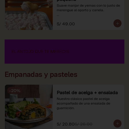
Suave manjar de yemas con lo justo de 
merengue al oporto y canela.

*Nuestros precios están expresados en 
S/ 49.00
soles e incluyen impuestos de ley y 
recargo al consumo.
Empanadas y pasteles
-
20
%
Pastel de acelga + ensalada
Nuestro clásico pastel de acelga 
acompañado de una ensalada de 
guarnición.
S/ 20.80
S/ 26.00