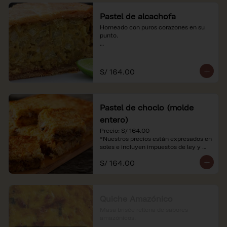
Pastel de alcachofa
Horneado con puros corazones en su 
punto.

*Nuestros precios están expresados en 
soles e incluyen impuestos de ley y 
recargo al consumo.
S/ 164.00
Pastel de choclo (molde
entero)
Precio: S/ 164.00

*Nuestros precios están expresados en 
soles e incluyen impuestos de ley y 
recargo al consumo.
S/ 164.00
Quiche Amazónico
Masa brisée rellena de sabores 
amazónicos.
