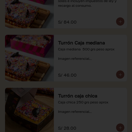
soles e incluyen impuestos de ley y 
recargo al consumo.
S/ 84.00
Turrón Caja mediana
Caja mediana  500 grs peso aprox 

Imagen referencial

*Nuestros precios están expresados en 
soles e incluyen impuestos de ley y 
S/ 46.00
recargo al consumo.
Turrón caja chica
Caja chica 250 grs peso aprox

Imagen referencial

*Nuestros precios están expresados en 
soles e incluyen impuestos de ley y 
S/ 28.00
recargo al consumo.