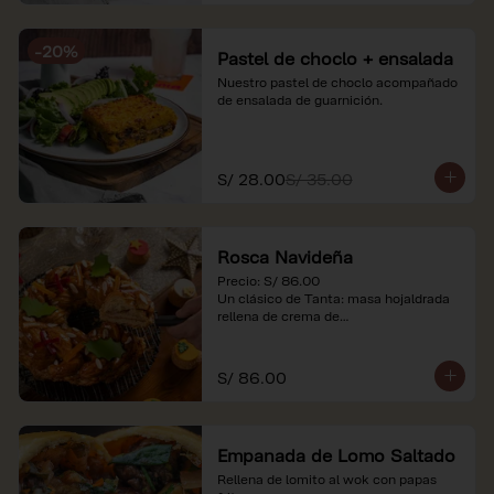
-
20
%
Pastel de choclo + ensalada
Nuestro pastel de choclo acompañado 
de ensalada de guarnición.
S/ 28.00
S/ 35.00
Rosca Navideña
Precio: S/ 86.00

Un clásico de Tanta: masa hojaldrada 
rellena de crema de

almendras.

*Nuestros precios están expresados en 
S/ 86.00
soles e incluyen impuestos de ley y 
recargo al consumo.
Empanada de Lomo Saltado
Rellena de lomito al wok con papas 