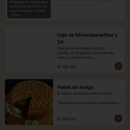
Cuadril, Ají de gallina, lomo saltado, 
Programa tu pedido para
pollo y tamalito verde.

el dia de la madre (10 de
mayo) entre las 7:30am
*Nuestros precios están expresados en 
y 12pm.
soles e incluyen impuestos de ley y 
recargo al consumo.
Caja de Miniempanaditas x
24
Caja de 24 unidades surtidas:

Cuadril, ají de gallina, lomo saltado, 
pollo y tamalito verde.

S/ 86.00
*Nuestros precios están expresados en 
soles e incluyen impuestos de ley y 
recargo al consumo.
Pastel de acelga
El clásico de toda la vida de tanta.

*Nuestros precios están expresados en 
soles e incluyen impuestos de ley y 
recargo al consumo.
S/ 84.00