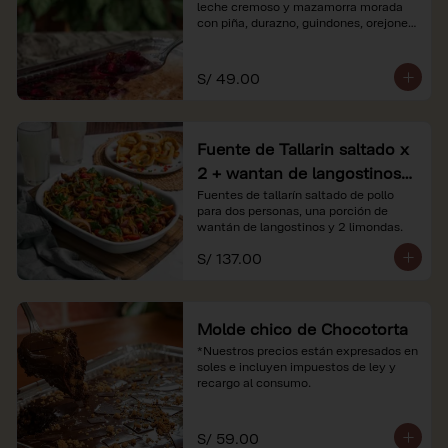
leche cremoso y mazamorra morada 
con piña, durazno, guindones, orejones 
y membrillo

*Nuestros precios están expresados en 
S/ 49.00
soles e incluyen impuestos de ley y 
recargo al consumo.
Fuente de Tallarin saltado x
2 + wantan de langostinos +
2 limonadas
Fuentes de tallarín saltado de pollo 
para dos personas, una porción de 
wantán de langostinos y 2 limondas.
S/ 137.00
Molde chico de Chocotorta
*Nuestros precios están expresados en 
soles e incluyen impuestos de ley y 
recargo al consumo.
S/ 59.00