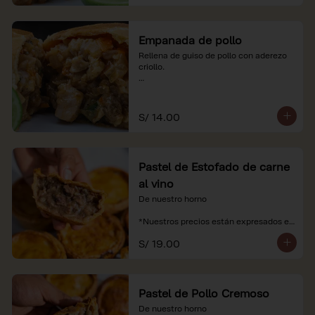
Empanada de pollo
Rellena de guiso de pollo con aderezo 
criollo.

*Nuestros precios están expresados en 
soles e incluyen impuestos de ley y 
recargo al consumo.
S/ 14.00
Pastel de Estofado de carne
al vino
De nuestro horno

*Nuestros precios están expresados en 
soles e incluyen impuestos de ley y 
S/ 19.00
recargo al consumo.
Pastel de Pollo Cremoso
De nuestro horno
