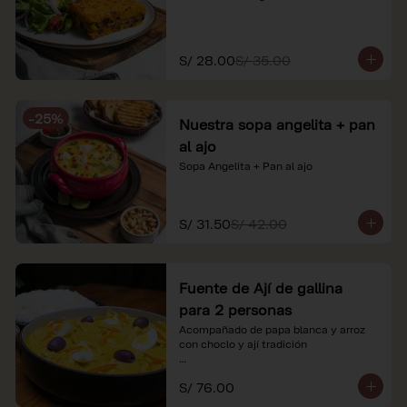
S/ 28.00
S/ 35.00
-
25
%
Nuestra sopa angelita + pan
al ajo
Sopa Angelita + Pan al ajo
S/ 31.50
S/ 42.00
Fuente de Ají de gallina
para 2 personas
Acompañado de papa blanca y arroz 
con choclo y ají tradición

*Nuestros precios están expresados en 
S/ 76.00
soles e incluyen impuestos de ley y 
recargo al consumo.