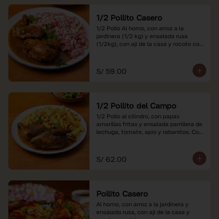
1/2 Pollito Casero
1/2 Pollo Al horno, con arroz a la 
jardinera (1/2 kg) y ensalada rusa 
(1/2kg), con aji de la casa y rocoto con 
china.

*Nuestros precios están expresados en 
S/ 59.00
soles e incluyen impuestos de ley y 
recargo al consumo.
1/2 Pollito del Campo
1/2 Pollo al cilindro, con papas 
amarillas fritas y ensalada parrillera de 
lechuga, tomate, apio y rabanitos. Con 
ají de la casa y rocoto con china.

*Nuestros precios están expresados en 
S/ 62.00
soles e incluyen impuestos de ley y 
recargo al consumo.
Pollito Casero
Al horno, con arroz a la jardinera y 
ensalada rusa, con aji de la casa y 