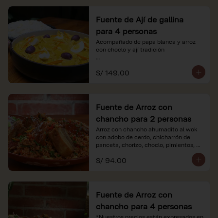
Fuente de Ají de gallina
para 4 personas
Acompañado de papa blanca y arroz 
con choclo y ají tradición

*Nuestros precios están expresados en 
S/ 149.00
soles e incluyen impuestos de ley y 
recargo al consumo.
Fuente de Arroz con
chancho para 2 personas
Arroz con chancho ahumadito al wok 
con adobo de cerdo, chicharrón de 
panceta, chorizo, choclo, pimientos, 
col y criolla de rabanito y palta.

S/ 94.00
*Nuestros precios están expresados en 
soles e incluyen impuestos de ley y 
recargo al consumo.
Fuente de Arroz con
chancho para 4 personas
*Nuestros precios están expresados en 