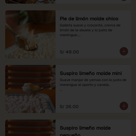
Pie de limón molde chico
Galleta suave y crocante, crema de 
limón de la abuela y lo justo de 
merengue.

*Nuestros precios están expresados en 
soles e incluyen impuestos de ley y 
S/ 49.00
recargo al consumo.
Suspiro limeño molde mini
Suave manjar de yemas con lo justo de 
merengue al oporto y canela.

*Nuestros precios están expresados en 
soles e incluyen impuestos de ley y 
recargo al consumo.
S/ 26.00
Suspiro limeño molde
pequeño