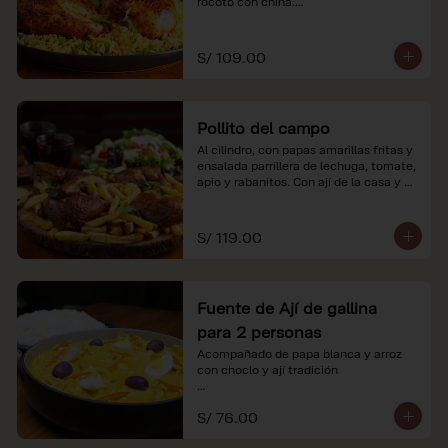
rocoto con china.

*Nuestros precios están expresados en 
soles e incluyen impuestos de ley y 
S/ 109.00
recargo al consumo.
Pollito del campo
Al cilindro, con papas amarillas fritas y 
ensalada parrillera de lechuga, tomate, 
apio y rabanitos. Con ají de la casa y 
rocoto con china.

*Nuestros precios están expresados en 
S/ 119.00
soles e incluyen impuestos de ley y 
recargo al consumo.
Fuente de Ají de gallina
para 2 personas
Acompañado de papa blanca y arroz 
con choclo y ají tradición

*Nuestros precios están expresados en 
S/ 76.00
soles e incluyen impuestos de ley y 
recargo al consumo.