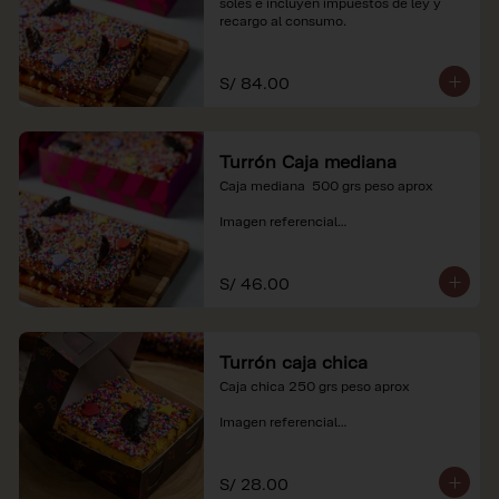
soles e incluyen impuestos de ley y 
recargo al consumo.
S/ 84.00
Turrón Caja mediana
Caja mediana  500 grs peso aprox 

Imagen referencial

*Nuestros precios están expresados en 
soles e incluyen impuestos de ley y 
S/ 46.00
recargo al consumo.
Turrón caja chica
Caja chica 250 grs peso aprox

Imagen referencial

*Nuestros precios están expresados en 
soles e incluyen impuestos de ley y 
S/ 28.00
recargo al consumo.