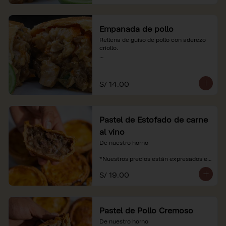
Empanada de pollo
Rellena de guiso de pollo con aderezo 
criollo.

*Nuestros precios están expresados en 
soles e incluyen impuestos de ley y 
recargo al consumo.
S/ 14.00
Pastel de Estofado de carne
al vino
De nuestro horno

*Nuestros precios están expresados en 
soles e incluyen impuestos de ley y 
S/ 19.00
recargo al consumo.
Pastel de Pollo Cremoso
De nuestro horno
