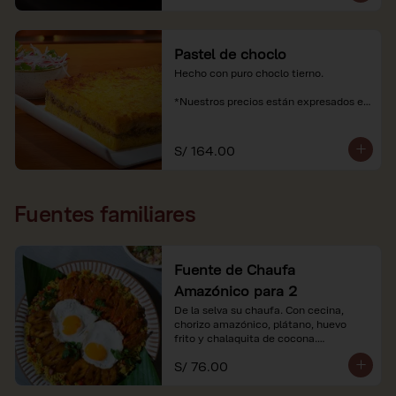
Pastel de choclo
Hecho con puro choclo tierno.

*Nuestros precios están expresados en 
soles e incluyen impuestos de ley y 
recargo al consumo.
S/ 164.00
Fuentes familiares
Fuente de Chaufa
Amazónico para 2
De la selva su chaufa. Con cecina, 
chorizo amazónico, plátano, huevo

frito y chalaquita de cocona.

S/ 76.00
*Imágenes referenciales.

*Nuestros precios están expresados en 
soles e incluyen IGV y servicio.