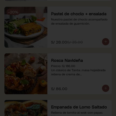
-
20
%
Pastel de choclo + ensalada
Nuestro pastel de choclo acompañado 
de ensalada de guarnición.
S/ 28.00
S/ 35.00
Rosca Navideña
Precio: S/ 86.00

Un clásico de Tanta: masa hojaldrada 
rellena de crema de

almendras.

*Nuestros precios están expresados en 
S/ 86.00
soles e incluyen impuestos de ley y 
recargo al consumo.
Empanada de Lomo Saltado
Rellena de lomito al wok con papas 