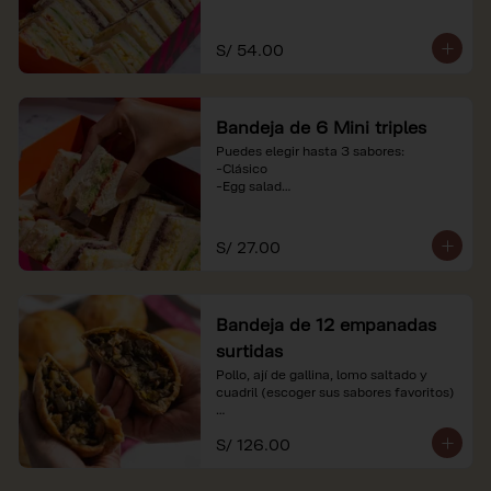
-Huevo y aceituna

-Pollo, tomate y palta

-Jamón, tomate y huevo

S/ 54.00
*Nuestros precios están expresados en 
soles e incluyen impuestos de ley y 
recargo al consumo. Imágenes 
Bandeja de 6 Mini triples
referenciales.
Puedes elegir hasta 3 sabores:

-Clásico

-Egg salad

-Huevo y aceituna

-Pollo, tomate y palta

-Jamón, tomate y huevo

S/ 27.00
*Nuestros precios están expresados en 
soles e incluyen impuestos de ley y 
recargo al consumo. Imágenes 
Bandeja de 12 empanadas
referenciales.
surtidas
Pollo, ají de gallina, lomo saltado y 
cuadril (escoger sus sabores favoritos)

*Nuestros precios están expresados en 
S/ 126.00
soles e incluyen impuestos de ley y 
recargo al consumo.