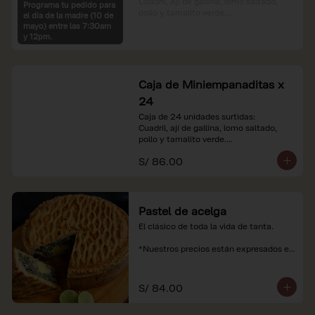
Cuadril, Ají de gallina, lomo saltado, 
Programa tu pedido para
pollo y tamalito verde.

el dia de la madre (10 de
mayo) entre las 7:30am
*Nuestros precios están expresados en 
y 12pm.
soles e incluyen impuestos de ley y 
recargo al consumo.
Caja de Miniempanaditas x
24
Caja de 24 unidades surtidas:

Cuadril, ají de gallina, lomo saltado, 
pollo y tamalito verde.

S/ 86.00
*Nuestros precios están expresados en 
soles e incluyen impuestos de ley y 
recargo al consumo.
Pastel de acelga
El clásico de toda la vida de tanta.

*Nuestros precios están expresados en 
soles e incluyen impuestos de ley y 
recargo al consumo.
S/ 84.00