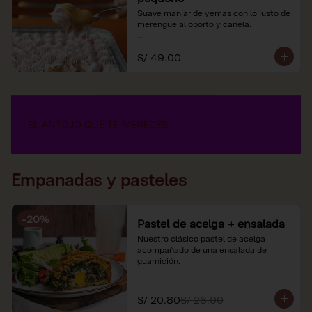
Suave manjar de yemas con lo justo de 
merengue al oporto y canela.

*Nuestros precios están expresados en 
S/ 49.00
soles e incluyen impuestos de ley y 
recargo al consumo.
Empanadas y pasteles
-
20
%
Pastel de acelga + ensalada
Nuestro clásico pastel de acelga 
acompañado de una ensalada de 
guarnición.
S/ 20.80
S/ 26.00