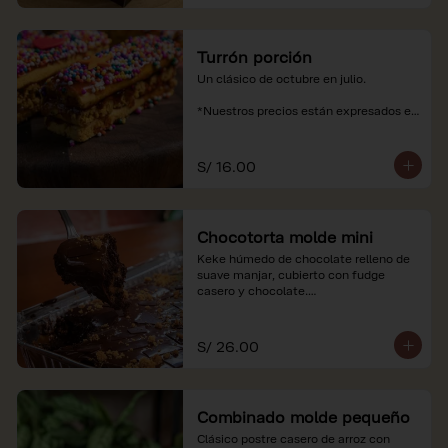
Turrón porción
Un clásico de octubre en julio.

*Nuestros precios están expresados en 
soles e incluyen impuestos de ley y 
recargo al consumo.
S/ 16.00
Chocotorta molde mini
Keke húmedo de chocolate relleno de 
suave manjar, cubierto con fudge 
casero y chocolate.

*Nuestros precios están expresados en 
soles e incluyen impuestos de ley y 
S/ 26.00
recargo al consumo. Imagenes 
referenciales
Combinado molde pequeño
Clásico postre casero de arroz con 