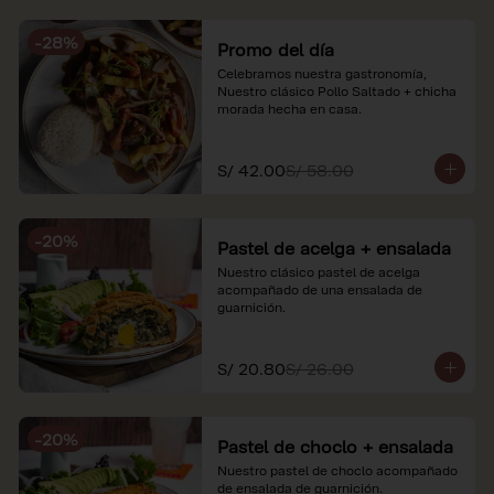
soles e incluyen impuestos de ley y 
recargo al consumo. Imágenes 
-
28
%
referenciales.
Promo del día
Celebramos nuestra gastronomía, 
Nuestro clásico Pollo Saltado + chicha 
morada hecha en casa.
S/ 42.00
S/ 58.00
-
20
%
Pastel de acelga + ensalada
Nuestro clásico pastel de acelga 
acompañado de una ensalada de 
guarnición.
S/ 20.80
S/ 26.00
-
20
%
Pastel de choclo + ensalada
Nuestro pastel de choclo acompañado 
de ensalada de guarnición.