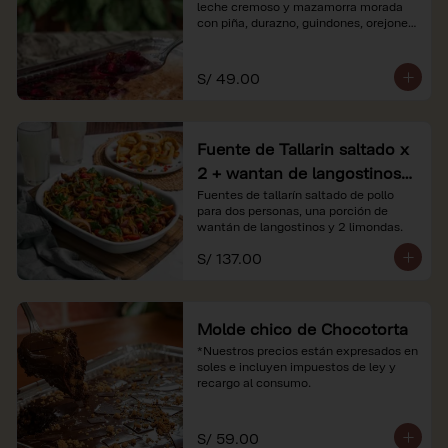
leche cremoso y mazamorra morada 
con piña, durazno, guindones, orejones 
y membrillo

*Nuestros precios están expresados en 
S/ 49.00
soles e incluyen impuestos de ley y 
recargo al consumo.
Fuente de Tallarin saltado x
2 + wantan de langostinos +
2 limonadas
Fuentes de tallarín saltado de pollo 
para dos personas, una porción de 
wantán de langostinos y 2 limondas.
S/ 137.00
Molde chico de Chocotorta
*Nuestros precios están expresados en 
soles e incluyen impuestos de ley y 
recargo al consumo.
S/ 59.00