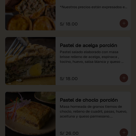
*Nuestros precios están expresados en 
soles e incluyen impuestos de ley y 
recargo al consumo.
S/ 18.00
Pastel de acelga porción
Pastel salado elaborado con masa 
brisse relleno de acelga, espinaca , 
tocino, huevo, salsa blanca y queso 
parmesano.

*Nuestros precios están expresados en 
S/ 18.00
soles e incluyen impuestos de ley y 
recargo al consumo.
Pastel de choclo porción
Masa horneada de granos tiernos de 
choclo, relleno de cuadril, pasas, huevo, 
aceituna y queso parmesano.

*Nuestros precios están expresados en 
soles e incluyen impuestos de ley y 
S/ 26.00
recargo al consumo.