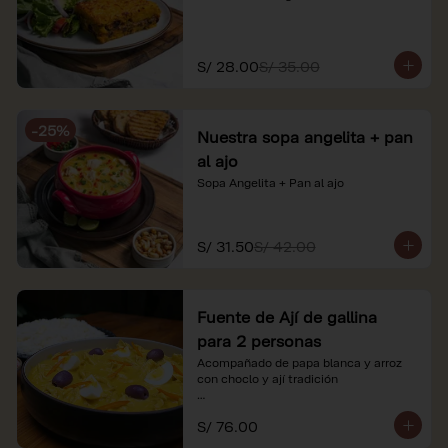
S/ 28.00
S/ 35.00
-
25
%
Nuestra sopa angelita + pan
al ajo
Sopa Angelita + Pan al ajo
S/ 31.50
S/ 42.00
Fuente de Ají de gallina
para 2 personas
Acompañado de papa blanca y arroz 
con choclo y ají tradición

*Nuestros precios están expresados en 
S/ 76.00
soles e incluyen impuestos de ley y 
recargo al consumo.