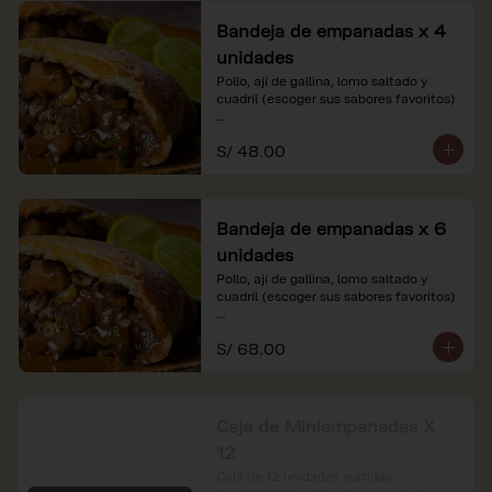
Bandeja de empanadas x 4
unidades
Pollo, ají de gallina, lomo saltado y 
cuadril (escoger sus sabores favoritos)

*Nuestros precios están expresados en 
S/ 48.00
soles e incluyen impuestos de ley y 
recargo al consumo.
Bandeja de empanadas x 6
unidades
Pollo, ají de gallina, lomo saltado y 
cuadril (escoger sus sabores favoritos)

*Nuestros precios están expresados en 
S/ 68.00
soles e incluyen impuestos de ley y 
recargo al consumo.
Caja de Miniempanadas X
12
Caja de 12 unidades surtidas: 
