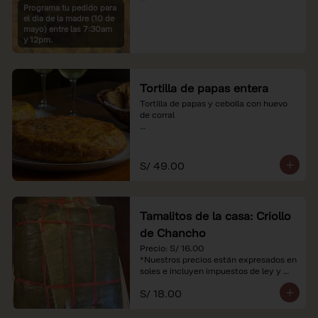
Programa tu pedido para
*Imágenes referenciales

el dia de la madre (10 de
*Nuestros precios están expresados en 
mayo) entre las 7:30am
soles e incluyen IGV y servicio
y 12pm.
Tortilla de papas entera
Tortilla de papas y cebolla con huevo 
de corral

*Nuestros precios están expresados en 
soles e incluyen impuestos de ley y 
recargo al consumo.
S/ 49.00
Tamalitos de la casa: Criollo
de Chancho
Precio: S/ 16.00

*Nuestros precios están expresados en 
soles e incluyen impuestos de ley y 
recargo al consumo.
S/ 18.00