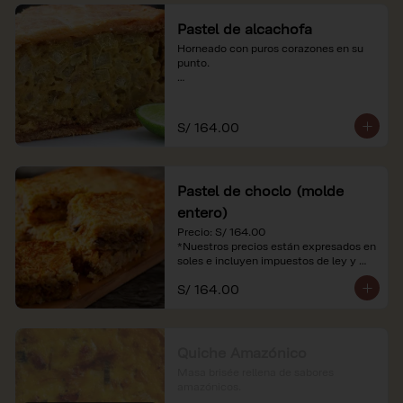
Pastel de alcachofa
Horneado con puros corazones en su 
punto.

*Nuestros precios están expresados en 
soles e incluyen impuestos de ley y 
recargo al consumo.
S/ 164.00
Pastel de choclo (molde
entero)
Precio: S/ 164.00

*Nuestros precios están expresados en 
soles e incluyen impuestos de ley y 
recargo al consumo.
S/ 164.00
Quiche Amazónico
Masa brisée rellena de sabores 
amazónicos.
