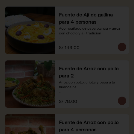
Fuente de Ají de gallina
para 4 personas
Acompañado de papa blanca y arroz 
con choclo y ají tradición

*Nuestros precios están expresados en 
S/ 149.00
soles e incluyen impuestos de ley y 
recargo al consumo.
Fuente de Arroz con pollo
para 2
Arroz con pollo, criolla y papa a la 
huancaína

*Nuestros precios están expresados en 
S/ 78.00
soles e incluyen impuestos de ley y 
recargo al consumo.
Fuente de Arroz con pollo
para 4 personas