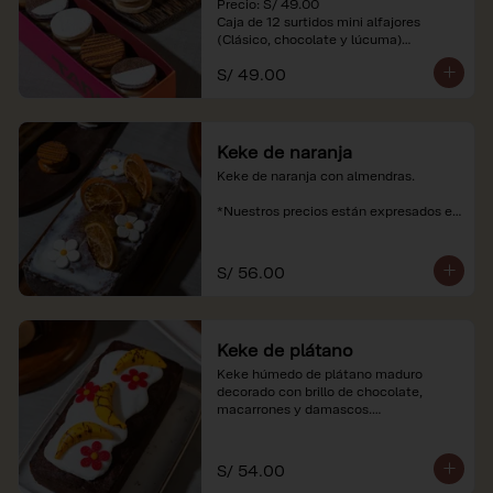
Precio: S/ 49.00

Caja de 12 surtidos mini alfajores 
(Clásico, chocolate y lúcuma)

S/ 49.00
*Nuestros precios están expresados en 
soles e incluyen impuestos de ley y 
recargo al consumo. Imágenes 
referenciales.
Keke de naranja
Keke de naranja con almendras.

*Nuestros precios están expresados en 
soles e incluyen impuestos de ley y 
recargo al consumo.
S/ 56.00
Keke de plátano
Keke húmedo de plátano maduro 
decorado con brillo de chocolate, 
macarrones y damascos.

*Nuestros precios están expresados en 
soles e incluyen impuestos de ley y 
S/ 54.00
recargo al consumo.