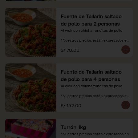
Fuente de Tallarín saltado
de pollo para 2 personas
Al wok con chicharroncitos de pollo

*Nuestros precios están expresados en 
soles e incluyen impuestos de ley y 
S/ 78.00
recargo al consumo.
Fuente de Tallarín saltado
de pollo para 4 personas
Al wok con chicharroncitos de pollo

*Nuestros precios están expresados en 
soles e incluyen impuestos de ley y 
S/ 152.00
recargo al consumo.
Turrón 1kg
*Nuestros precios están expresados en 