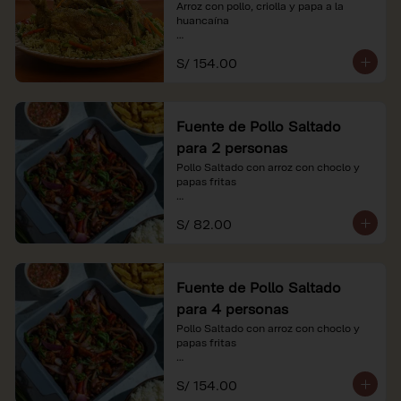
Arroz con pollo, criolla y papa a la 
huancaína

*Nuestros precios están expresados en 
S/ 154.00
soles e incluyen impuestos de ley y 
recargo al consumo.
Fuente de Pollo Saltado
para 2 personas
Pollo Saltado con arroz con choclo y 
papas fritas

*Nuestros precios están expresados en 
S/ 82.00
soles e incluyen impuestos de ley y 
recargo al consumo.
Fuente de Pollo Saltado
para 4 personas
Pollo Saltado con arroz con choclo y 
papas fritas

*Nuestros precios están expresados en 
S/ 154.00
soles e incluyen impuestos de ley y 
recargo al consumo.