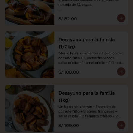
naranja de 12 onzas.

*Nuestros precios están expresados en 
S/ 82.00
soles e incluyen impuestos de ley y 
recargo al consumo. Imágenes 
referenciales.
Desayuno para la familia
(1/2kg)
Medio kg de chicharrón + 1 porción de 
camote frito + 4 panes franceses + 
salsa criolla + 1 tamal criollo + 1 litro de 
jugo de naranja.

S/ 106.00
*Nuestros precios están expresados en 
soles e incluyen impuestos de ley y 
recargo al consumo. Imágenes 
referenciales.
Desayuno para la familia
(1kg)
Un kg de chicharrón + 1 porción de 
camote frito + 8 panes franceses + 
salsa criolla + 2 tamales criollos + 2 
litros de jugo de naranja.

S/ 199.00
*Nuestros precios están expresados en 