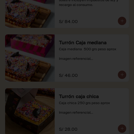
recargo al consumo.
S/ 84.00
Turrón Caja mediana
Caja mediana  500 grs peso aprox 

Imagen referencial

*Nuestros precios están expresados en 
soles e incluyen impuestos de ley y 
S/ 46.00
recargo al consumo.
Turrón caja chica
Caja chica 250 grs peso aprox

Imagen referencial

*Nuestros precios están expresados en 
soles e incluyen impuestos de ley y 
S/ 28.00
recargo al consumo.