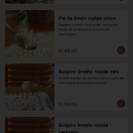
Pie de limón molde chico
Galleta suave y crocante, crema de 
limón de la abuela y lo justo de 
merengue.

*Nuestros precios están expresados en 
soles e incluyen impuestos de ley y 
S/ 49.00
recargo al consumo.
Suspiro limeño molde mini
Suave manjar de yemas con lo justo de 
merengue al oporto y canela.

*Nuestros precios están expresados en 
soles e incluyen impuestos de ley y 
recargo al consumo.
S/ 26.00
Suspiro limeño molde
pequeño