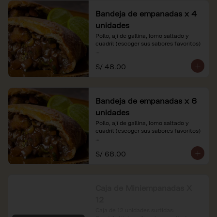
Bandeja de empanadas x 4
unidades
Pollo, ají de gallina, lomo saltado y 
cuadril (escoger sus sabores favoritos)

*Nuestros precios están expresados en 
S/ 48.00
soles e incluyen impuestos de ley y 
recargo al consumo.
Bandeja de empanadas x 6
unidades
Pollo, ají de gallina, lomo saltado y 
cuadril (escoger sus sabores favoritos)

*Nuestros precios están expresados en 
S/ 68.00
soles e incluyen impuestos de ley y 
recargo al consumo.
Caja de Miniempanadas X
12
Caja de 12 unidades surtidas: 
