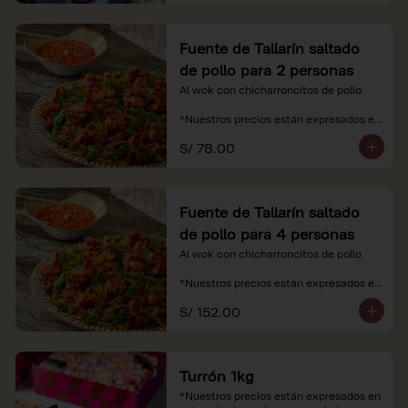
Fuente de Tallarín saltado
de pollo para 2 personas
Al wok con chicharroncitos de pollo

*Nuestros precios están expresados en 
soles e incluyen impuestos de ley y 
S/ 78.00
recargo al consumo.
Fuente de Tallarín saltado
de pollo para 4 personas
Al wok con chicharroncitos de pollo

*Nuestros precios están expresados en 
soles e incluyen impuestos de ley y 
S/ 152.00
recargo al consumo.
Turrón 1kg
*Nuestros precios están expresados en 