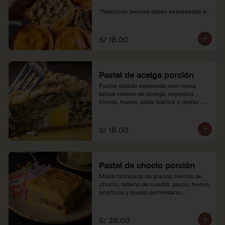
*Nuestros precios están expresados en 
soles e incluyen impuestos de ley y 
recargo al consumo.
S/ 18.00
Pastel de acelga porción
Pastel salado elaborado con masa 
brisse relleno de acelga, espinaca , 
tocino, huevo, salsa blanca y queso 
parmesano.

*Nuestros precios están expresados en 
S/ 18.00
soles e incluyen impuestos de ley y 
recargo al consumo.
Pastel de choclo porción
Masa horneada de granos tiernos de 
choclo, relleno de cuadril, pasas, huevo, 
aceituna y queso parmesano.

*Nuestros precios están expresados en 
soles e incluyen impuestos de ley y 
S/ 26.00
recargo al consumo.