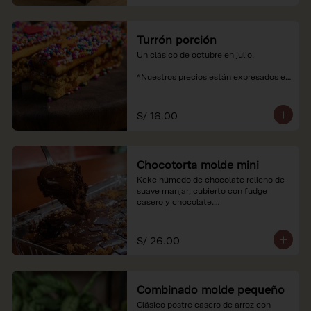
Turrón porción
Un clásico de octubre en julio.

*Nuestros precios están expresados en 
soles e incluyen impuestos de ley y 
recargo al consumo.
S/ 16.00
Chocotorta molde mini
Keke húmedo de chocolate relleno de 
suave manjar, cubierto con fudge 
casero y chocolate.

*Nuestros precios están expresados en 
soles e incluyen impuestos de ley y 
S/ 26.00
recargo al consumo. Imagenes 
referenciales
Combinado molde pequeño
Clásico postre casero de arroz con 