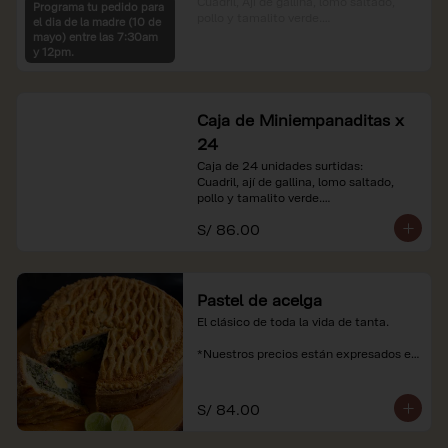
Cuadril, Ají de gallina, lomo saltado, 
Programa tu pedido para
pollo y tamalito verde.

el dia de la madre (10 de
mayo) entre las 7:30am
*Nuestros precios están expresados en 
y 12pm.
soles e incluyen impuestos de ley y 
recargo al consumo.
Caja de Miniempanaditas x
24
Caja de 24 unidades surtidas:

Cuadril, ají de gallina, lomo saltado, 
pollo y tamalito verde.

S/ 86.00
*Nuestros precios están expresados en 
soles e incluyen impuestos de ley y 
recargo al consumo.
Pastel de acelga
El clásico de toda la vida de tanta.

*Nuestros precios están expresados en 
soles e incluyen impuestos de ley y 
recargo al consumo.
S/ 84.00