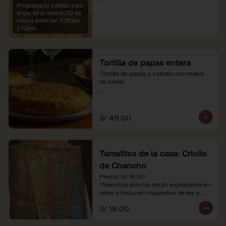
Programa tu pedido para
*Imágenes referenciales

el dia de la madre (10 de
*Nuestros precios están expresados en 
mayo) entre las 7:30am
soles e incluyen IGV y servicio
y 12pm.
Tortilla de papas entera
Tortilla de papas y cebolla con huevo 
de corral

*Nuestros precios están expresados en 
soles e incluyen impuestos de ley y 
recargo al consumo.
S/ 49.00
Tamalitos de la casa: Criollo
de Chancho
Precio: S/ 16.00

*Nuestros precios están expresados en 
soles e incluyen impuestos de ley y 
recargo al consumo.
S/ 18.00