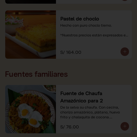
Pastel de choclo
Hecho con puro choclo tierno.

*Nuestros precios están expresados en 
soles e incluyen impuestos de ley y 
recargo al consumo.
S/ 164.00
Fuentes familiares
Fuente de Chaufa
Amazónico para 2
De la selva su chaufa. Con cecina, 
chorizo amazónico, plátano, huevo

frito y chalaquita de cocona.

S/ 76.00
*Imágenes referenciales.

*Nuestros precios están expresados en 
soles e incluyen IGV y servicio.