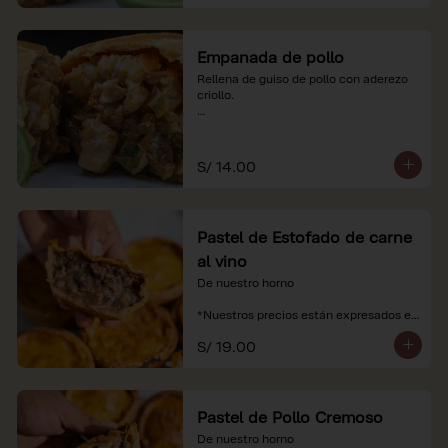
Empanada de pollo
Rellena de guiso de pollo con aderezo 
criollo.

*Nuestros precios están expresados en 
soles e incluyen impuestos de ley y 
recargo al consumo.
S/ 14.00
Pastel de Estofado de carne
al vino
De nuestro horno

*Nuestros precios están expresados en 
soles e incluyen impuestos de ley y 
S/ 19.00
recargo al consumo.
Pastel de Pollo Cremoso
De nuestro horno
