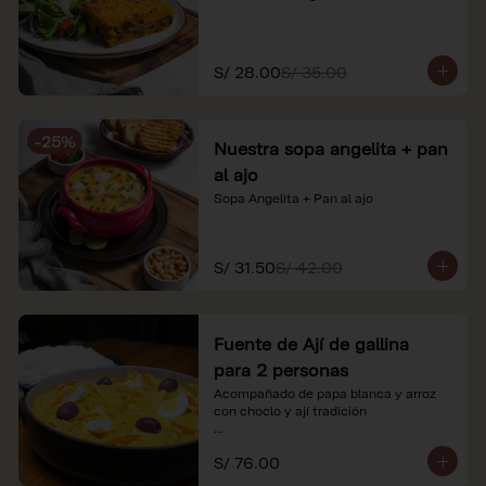
S/ 28.00
S/ 35.00
-
25
%
Nuestra sopa angelita + pan
al ajo
Sopa Angelita + Pan al ajo
S/ 31.50
S/ 42.00
Fuente de Ají de gallina
para 2 personas
Acompañado de papa blanca y arroz 
con choclo y ají tradición

*Nuestros precios están expresados en 
S/ 76.00
soles e incluyen impuestos de ley y 
recargo al consumo.