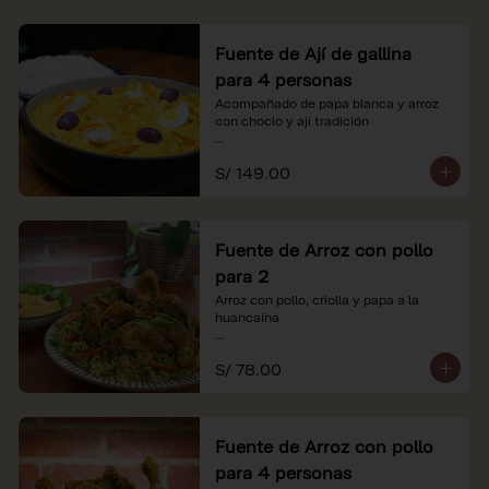
Fuente de Ají de gallina
para 4 personas
Acompañado de papa blanca y arroz 
con choclo y ají tradición

*Nuestros precios están expresados en 
S/ 149.00
soles e incluyen impuestos de ley y 
recargo al consumo.
Fuente de Arroz con pollo
para 2
Arroz con pollo, criolla y papa a la 
huancaína

*Nuestros precios están expresados en 
S/ 78.00
soles e incluyen impuestos de ley y 
recargo al consumo.
Fuente de Arroz con pollo
para 4 personas