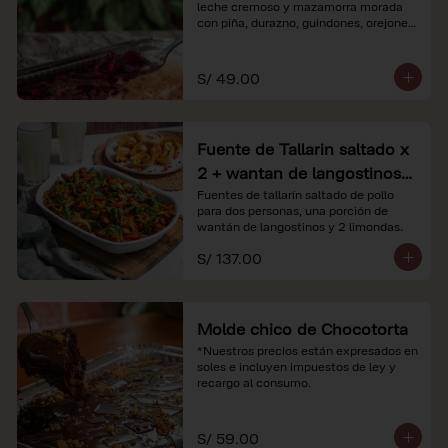
leche cremoso y mazamorra morada 
con piña, durazno, guindones, orejones 
y membrillo

*Nuestros precios están expresados en 
S/ 49.00
soles e incluyen impuestos de ley y 
recargo al consumo.
Fuente de Tallarin saltado x
2 + wantan de langostinos +
2 limonadas
Fuentes de tallarín saltado de pollo 
para dos personas, una porción de 
wantán de langostinos y 2 limondas.
S/ 137.00
Molde chico de Chocotorta
*Nuestros precios están expresados en 
soles e incluyen impuestos de ley y 
recargo al consumo.
S/ 59.00