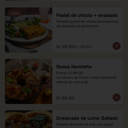
-
20
%
Pastel de choclo + ensalada
Nuestro pastel de choclo acompañado 
de ensalada de guarnición.
S/ 28.00
S/ 35.00
Rosca Navideña
Precio: S/ 86.00

Un clásico de Tanta: masa hojaldrada 
rellena de crema de

almendras.

*Nuestros precios están expresados en 
S/ 86.00
soles e incluyen impuestos de ley y 
recargo al consumo.
Empanada de Lomo Saltado
Rellena de lomito al wok con papas 