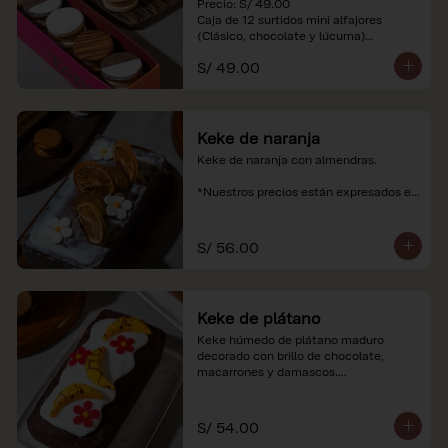
Precio: S/ 49.00

Caja de 12 surtidos mini alfajores 
(Clásico, chocolate y lúcuma)

S/ 49.00
*Nuestros precios están expresados en 
soles e incluyen impuestos de ley y 
recargo al consumo. Imágenes 
referenciales.
Keke de naranja
Keke de naranja con almendras.

*Nuestros precios están expresados en 
soles e incluyen impuestos de ley y 
recargo al consumo.
S/ 56.00
Keke de plátano
Keke húmedo de plátano maduro 
decorado con brillo de chocolate, 
macarrones y damascos.

*Nuestros precios están expresados en 
soles e incluyen impuestos de ley y 
S/ 54.00
recargo al consumo.