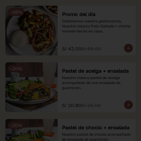
soles e incluyen impuestos de ley y 
recargo al consumo. Imágenes 
-
28
%
referenciales.
Promo del día
Celebramos nuestra gastronomía, 
Nuestro clásico Pollo Saltado + chicha 
morada hecha en casa.
S/ 42.00
S/ 58.00
-
20
%
Pastel de acelga + ensalada
Nuestro clásico pastel de acelga 
acompañado de una ensalada de 
guarnición.
S/ 20.80
S/ 26.00
-
20
%
Pastel de choclo + ensalada
Nuestro pastel de choclo acompañado 
de ensalada de guarnición.