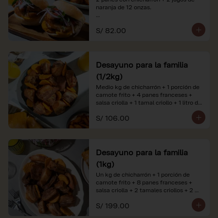
naranja de 12 onzas.

*Nuestros precios están expresados en 
S/ 82.00
soles e incluyen impuestos de ley y 
recargo al consumo. Imágenes 
referenciales.
Desayuno para la familia
(1/2kg)
Medio kg de chicharrón + 1 porción de 
camote frito + 4 panes franceses + 
salsa criolla + 1 tamal criollo + 1 litro de 
jugo de naranja.

S/ 106.00
*Nuestros precios están expresados en 
soles e incluyen impuestos de ley y 
recargo al consumo. Imágenes 
referenciales.
Desayuno para la familia
(1kg)
Un kg de chicharrón + 1 porción de 
camote frito + 8 panes franceses + 
salsa criolla + 2 tamales criollos + 2 
litros de jugo de naranja.

S/ 199.00
*Nuestros precios están expresados en 