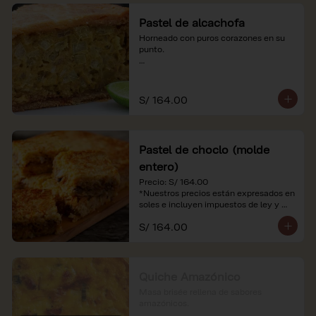
Pastel de alcachofa
Horneado con puros corazones en su 
punto.

*Nuestros precios están expresados en 
soles e incluyen impuestos de ley y 
recargo al consumo.
S/ 164.00
Pastel de choclo (molde
entero)
Precio: S/ 164.00

*Nuestros precios están expresados en 
soles e incluyen impuestos de ley y 
recargo al consumo.
S/ 164.00
Quiche Amazónico
Masa brisée rellena de sabores 
amazónicos.
