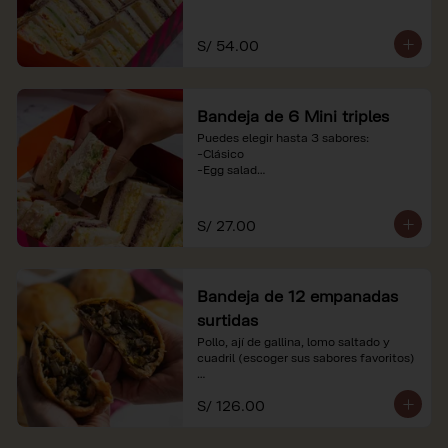
-Huevo y aceituna

-Pollo, tomate y palta

-Jamón, tomate y huevo

S/ 54.00
*Nuestros precios están expresados en 
soles e incluyen impuestos de ley y 
recargo al consumo. Imágenes 
Bandeja de 6 Mini triples
referenciales.
Puedes elegir hasta 3 sabores:

-Clásico

-Egg salad

-Huevo y aceituna

-Pollo, tomate y palta

-Jamón, tomate y huevo

S/ 27.00
*Nuestros precios están expresados en 
soles e incluyen impuestos de ley y 
recargo al consumo. Imágenes 
Bandeja de 12 empanadas
referenciales.
surtidas
Pollo, ají de gallina, lomo saltado y 
cuadril (escoger sus sabores favoritos)

*Nuestros precios están expresados en 
S/ 126.00
soles e incluyen impuestos de ley y 
recargo al consumo.