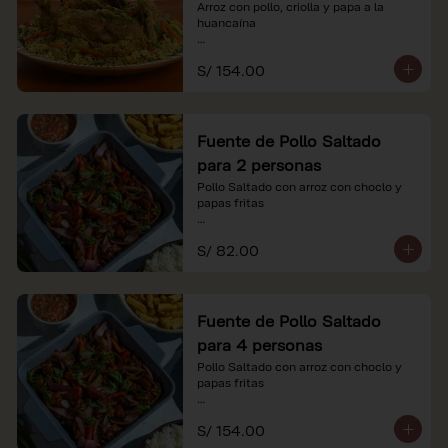
Arroz con pollo, criolla y papa a la 
huancaína

*Nuestros precios están expresados en 
S/ 154.00
soles e incluyen impuestos de ley y 
recargo al consumo.
Fuente de Pollo Saltado
para 2 personas
Pollo Saltado con arroz con choclo y 
papas fritas

*Nuestros precios están expresados en 
S/ 82.00
soles e incluyen impuestos de ley y 
recargo al consumo.
Fuente de Pollo Saltado
para 4 personas
Pollo Saltado con arroz con choclo y 
papas fritas

*Nuestros precios están expresados en 
S/ 154.00
soles e incluyen impuestos de ley y 
recargo al consumo.