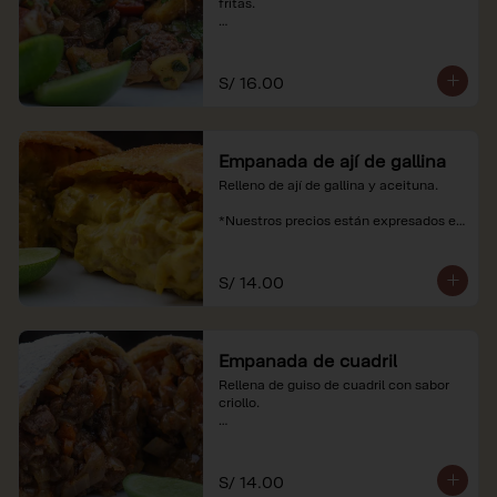
fritas.

*Nuestros precios están expresados en 
soles e incluyen impuestos de ley y 
recargo al consumo.
S/ 16.00
Empanada de ají de gallina
Relleno de ají de gallina y aceituna.

*Nuestros precios están expresados en 
soles e incluyen impuestos de ley y 
recargo al consumo.
S/ 14.00
Empanada de cuadril
Rellena de guiso de cuadril con sabor 
criollo.

*Nuestros precios están expresados en 
soles e incluyen impuestos de ley y 
recargo al consumo.
S/ 14.00