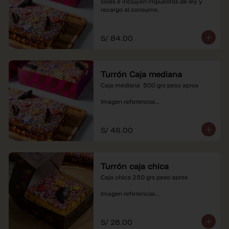
soles e incluyen impuestos de ley y 
recargo al consumo.
S/ 84.00
Turrón Caja mediana
Caja mediana  500 grs peso aprox 

Imagen referencial

*Nuestros precios están expresados en 
soles e incluyen impuestos de ley y 
S/ 46.00
recargo al consumo.
Turrón caja chica
Caja chica 250 grs peso aprox

Imagen referencial

*Nuestros precios están expresados en 
soles e incluyen impuestos de ley y 
S/ 28.00
recargo al consumo.