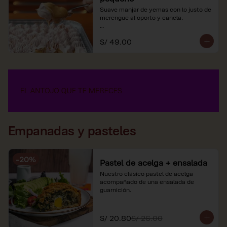
Suave manjar de yemas con lo justo de 
merengue al oporto y canela.

*Nuestros precios están expresados en 
S/ 49.00
soles e incluyen impuestos de ley y 
recargo al consumo.
Empanadas y pasteles
-
20
%
Pastel de acelga + ensalada
Nuestro clásico pastel de acelga 
acompañado de una ensalada de 
guarnición.
S/ 20.80
S/ 26.00