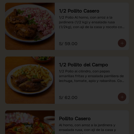
1/2 Pollito Casero
1/2 Pollo Al horno, con arroz a la 
jardinera (1/2 kg) y ensalada rusa 
(1/2kg), con aji de la casa y rocoto con 
china.

*Nuestros precios están expresados en 
S/ 59.00
soles e incluyen impuestos de ley y 
recargo al consumo.
1/2 Pollito del Campo
1/2 Pollo al cilindro, con papas 
amarillas fritas y ensalada parrillera de 
lechuga, tomate, apio y rabanitos. Con 
ají de la casa y rocoto con china.

*Nuestros precios están expresados en 
S/ 62.00
soles e incluyen impuestos de ley y 
recargo al consumo.
Pollito Casero
Al horno, con arroz a la jardinera y 
ensalada rusa, con aji de la casa y 