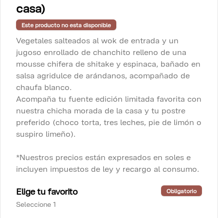
casa)
soles e incluyen impuestos de ley y 
recargo al consumo.
Este producto no esta disponible
S/ 186.00
Vegetales salteados al wok de entrada y un
jugoso enrollado de chanchito relleno de una
mousse chifera de shitake y espinaca, bañado en
Fuente de Arroz con pollo
salsa agridulce de arándanos, acompañado de
para 2
chaufa blanco.
Arroz con pollo, criolla y papa a la 
huancaína

Acompaña tu fuente edición limitada favorita con
nuestra chicha morada de la casa y tu postre
*Nuestros precios están expresados en 
S/ 78.00
soles e incluyen impuestos de ley y 
preferido (choco torta, tres leches, pie de limón o
recargo al consumo.
suspiro limeño).
Fuente de Arroz con pollo
*Nuestros precios están expresados en soles e
para 4 personas
incluyen impuestos de ley y recargo al consumo.
Arroz con pollo, criolla y papa a la 
huancaína

Elige tu favorito
Obligatorio
*Nuestros precios están expresados en 
Seleccione 1
S/ 154.00
soles e incluyen impuestos de ley y 
recargo al consumo.