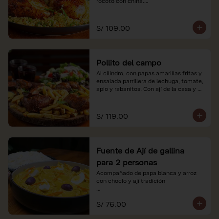
rocoto con china.

*Nuestros precios están expresados en 
soles e incluyen impuestos de ley y 
S/ 109.00
recargo al consumo.
Pollito del campo
Al cilindro, con papas amarillas fritas y 
ensalada parrillera de lechuga, tomate, 
apio y rabanitos. Con ají de la casa y 
rocoto con china.

*Nuestros precios están expresados en 
S/ 119.00
soles e incluyen impuestos de ley y 
recargo al consumo.
Fuente de Ají de gallina
para 2 personas
Acompañado de papa blanca y arroz 
con choclo y ají tradición

*Nuestros precios están expresados en 
S/ 76.00
soles e incluyen impuestos de ley y 
recargo al consumo.