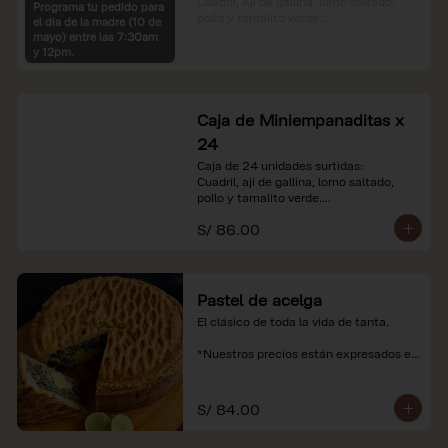
Cuadril, Ají de gallina, lomo saltado, 
Programa tu pedido para
pollo y tamalito verde.

el dia de la madre (10 de
mayo) entre las 7:30am
*Nuestros precios están expresados en 
y 12pm.
soles e incluyen impuestos de ley y 
recargo al consumo.
Caja de Miniempanaditas x
24
Caja de 24 unidades surtidas:

Cuadril, ají de gallina, lomo saltado, 
pollo y tamalito verde.

S/ 86.00
*Nuestros precios están expresados en 
soles e incluyen impuestos de ley y 
recargo al consumo.
Pastel de acelga
El clásico de toda la vida de tanta.

*Nuestros precios están expresados en 
soles e incluyen impuestos de ley y 
recargo al consumo.
S/ 84.00