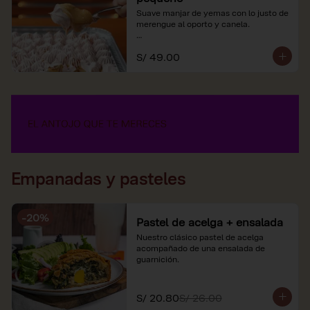
Suave manjar de yemas con lo justo de 
merengue al oporto y canela.

*Nuestros precios están expresados en 
S/ 49.00
soles e incluyen impuestos de ley y 
recargo al consumo.
Empanadas y pasteles
-
20
%
Pastel de acelga + ensalada
Nuestro clásico pastel de acelga 
acompañado de una ensalada de 
guarnición.
S/ 20.80
S/ 26.00