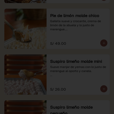
Pie de limón molde chico
Galleta suave y crocante, crema de 
limón de la abuela y lo justo de 
merengue.

*Nuestros precios están expresados en 
soles e incluyen impuestos de ley y 
S/ 49.00
recargo al consumo.
Suspiro limeño molde mini
Suave manjar de yemas con lo justo de 
merengue al oporto y canela.

*Nuestros precios están expresados en 
soles e incluyen impuestos de ley y 
recargo al consumo.
S/ 26.00
Suspiro limeño molde
pequeño