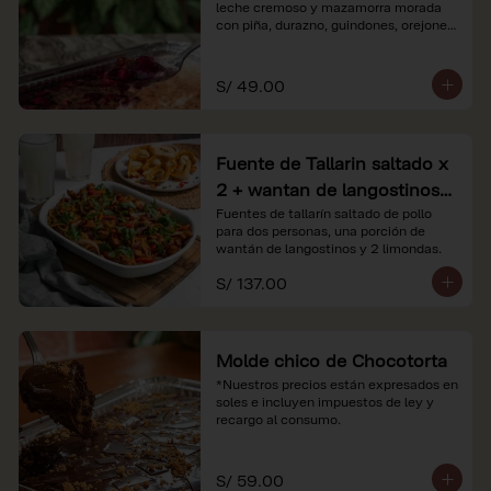
leche cremoso y mazamorra morada 
con piña, durazno, guindones, orejones 
y membrillo

*Nuestros precios están expresados en 
S/ 49.00
soles e incluyen impuestos de ley y 
recargo al consumo.
Fuente de Tallarin saltado x
2 + wantan de langostinos +
2 limonadas
Fuentes de tallarín saltado de pollo 
para dos personas, una porción de 
wantán de langostinos y 2 limondas.
S/ 137.00
Molde chico de Chocotorta
*Nuestros precios están expresados en 
soles e incluyen impuestos de ley y 
recargo al consumo.
S/ 59.00