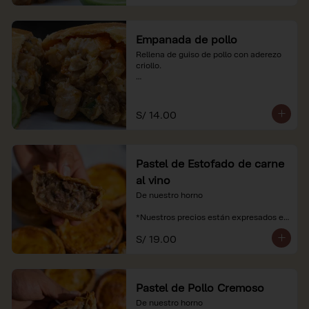
Empanada de pollo
Rellena de guiso de pollo con aderezo 
criollo.

*Nuestros precios están expresados en 
soles e incluyen impuestos de ley y 
recargo al consumo.
S/ 14.00
Pastel de Estofado de carne
al vino
De nuestro horno

*Nuestros precios están expresados en 
soles e incluyen impuestos de ley y 
S/ 19.00
recargo al consumo.
Pastel de Pollo Cremoso
De nuestro horno
