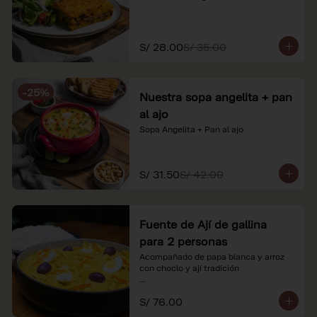
S/ 28.00
S/ 35.00
-
25
%
Nuestra sopa angelita + pan
al ajo
Sopa Angelita + Pan al ajo
S/ 31.50
S/ 42.00
Fuente de Ají de gallina
para 2 personas
Acompañado de papa blanca y arroz 
con choclo y ají tradición

*Nuestros precios están expresados en 
S/ 76.00
soles e incluyen impuestos de ley y 
recargo al consumo.