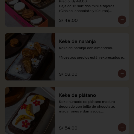
Precio: S/ 49.00

Caja de 12 surtidos mini alfajores 
(Clásico, chocolate y lúcuma)

S/ 49.00
*Nuestros precios están expresados en 
soles e incluyen impuestos de ley y 
recargo al consumo. Imágenes 
referenciales.
Keke de naranja
Keke de naranja con almendras.

*Nuestros precios están expresados en 
soles e incluyen impuestos de ley y 
recargo al consumo.
S/ 56.00
Keke de plátano
Keke húmedo de plátano maduro 
decorado con brillo de chocolate, 
macarrones y damascos.

*Nuestros precios están expresados en 
soles e incluyen impuestos de ley y 
S/ 54.00
recargo al consumo.