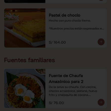
Pastel de choclo
Hecho con puro choclo tierno.

*Nuestros precios están expresados en 
soles e incluyen impuestos de ley y 
recargo al consumo.
S/ 164.00
Fuentes familiares
Fuente de Chaufa
Amazónico para 2
De la selva su chaufa. Con cecina, 
chorizo amazónico, plátano, huevo

frito y chalaquita de cocona.

S/ 76.00
*Imágenes referenciales.

*Nuestros precios están expresados en 
soles e incluyen IGV y servicio.