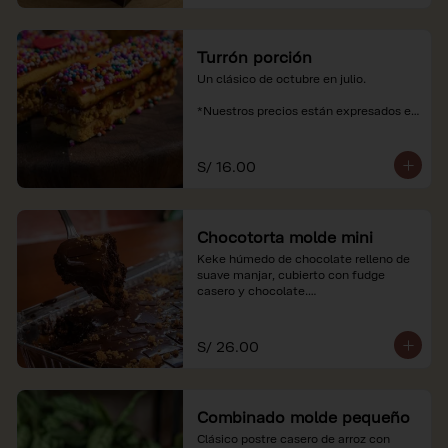
Turrón porción
Un clásico de octubre en julio.

*Nuestros precios están expresados en 
soles e incluyen impuestos de ley y 
recargo al consumo.
S/ 16.00
Chocotorta molde mini
Keke húmedo de chocolate relleno de 
suave manjar, cubierto con fudge 
casero y chocolate.

*Nuestros precios están expresados en 
soles e incluyen impuestos de ley y 
S/ 26.00
recargo al consumo. Imagenes 
referenciales
Combinado molde pequeño
Clásico postre casero de arroz con 