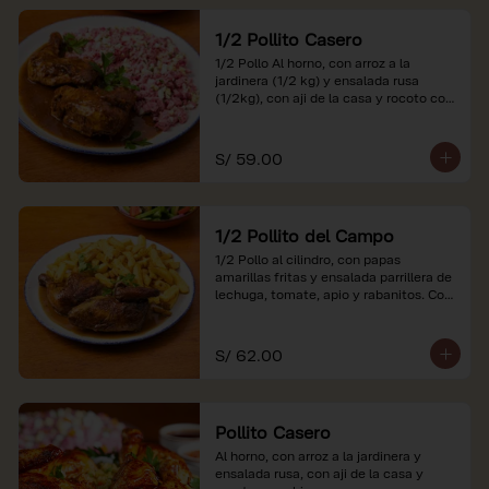
1/2 Pollito Casero
1/2 Pollo Al horno, con arroz a la 
jardinera (1/2 kg) y ensalada rusa 
(1/2kg), con aji de la casa y rocoto con 
china.

*Nuestros precios están expresados en 
S/ 59.00
soles e incluyen impuestos de ley y 
recargo al consumo.
1/2 Pollito del Campo
1/2 Pollo al cilindro, con papas 
amarillas fritas y ensalada parrillera de 
lechuga, tomate, apio y rabanitos. Con 
ají de la casa y rocoto con china.

*Nuestros precios están expresados en 
S/ 62.00
soles e incluyen impuestos de ley y 
recargo al consumo.
Pollito Casero
Al horno, con arroz a la jardinera y 
ensalada rusa, con aji de la casa y 