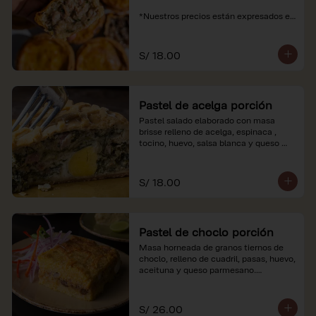
*Nuestros precios están expresados en 
soles e incluyen impuestos de ley y 
recargo al consumo.
S/ 18.00
Pastel de acelga porción
Pastel salado elaborado con masa 
brisse relleno de acelga, espinaca , 
tocino, huevo, salsa blanca y queso 
parmesano.

*Nuestros precios están expresados en 
S/ 18.00
soles e incluyen impuestos de ley y 
recargo al consumo.
Pastel de choclo porción
Masa horneada de granos tiernos de 
choclo, relleno de cuadril, pasas, huevo, 
aceituna y queso parmesano.

*Nuestros precios están expresados en 
soles e incluyen impuestos de ley y 
S/ 26.00
recargo al consumo.