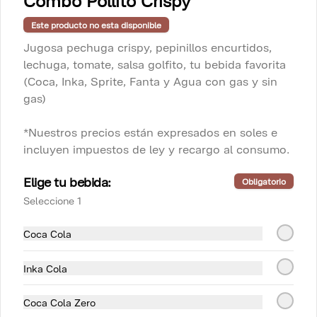
Combo Pollito Crispy
soles e incluyen impuestos de ley y 
recargo al consumo.
Este producto no esta disponible
S/ 186.00
Jugosa pechuga crispy, pepinillos encurtidos,
lechuga, tomate, salsa golfito, tu bebida favorita
(Coca, Inka, Sprite, Fanta y Agua con gas y sin
Fuente de Arroz con pollo
gas)
para 2
Arroz con pollo, criolla y papa a la 
*Nuestros precios están expresados en soles e
huancaína

incluyen impuestos de ley y recargo al consumo.
*Nuestros precios están expresados en 
S/ 78.00
soles e incluyen impuestos de ley y 
Elige tu bebida:
Obligatorio
recargo al consumo.
Seleccione 1
Fuente de Arroz con pollo
Coca Cola
para 4 personas
Arroz con pollo, criolla y papa a la 
huancaína

Inka Cola
*Nuestros precios están expresados en 
S/ 154.00
soles e incluyen impuestos de ley y 
Coca Cola Zero
recargo al consumo.