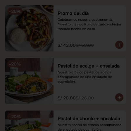
soles e incluyen impuestos de ley y 
recargo al consumo. Imágenes 
-
28
%
referenciales.
Promo del día
Celebramos nuestra gastronomía, 
Nuestro clásico Pollo Saltado + chicha 
morada hecha en casa.
S/ 42.00
S/ 58.00
-
20
%
Pastel de acelga + ensalada
Nuestro clásico pastel de acelga 
acompañado de una ensalada de 
guarnición.
S/ 20.80
S/ 26.00
-
20
%
Pastel de choclo + ensalada
Nuestro pastel de choclo acompañado 
de ensalada de guarnición.