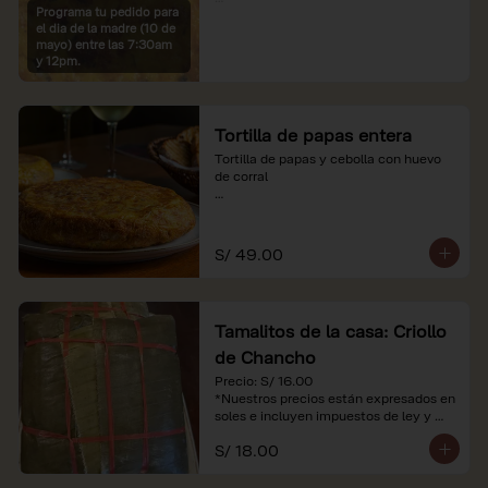
Programa tu pedido para
*Imágenes referenciales

el dia de la madre (10 de
*Nuestros precios están expresados en 
mayo) entre las 7:30am
soles e incluyen IGV y servicio
y 12pm.
Tortilla de papas entera
Tortilla de papas y cebolla con huevo 
de corral

*Nuestros precios están expresados en 
soles e incluyen impuestos de ley y 
recargo al consumo.
S/ 49.00
Tamalitos de la casa: Criollo
de Chancho
Precio: S/ 16.00

*Nuestros precios están expresados en 
soles e incluyen impuestos de ley y 
recargo al consumo.
S/ 18.00