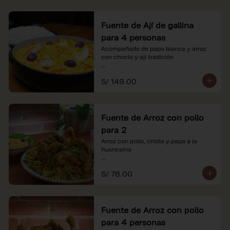
Fuente de Ají de gallina
para 4 personas
Acompañado de papa blanca y arroz 
con choclo y ají tradición

*Nuestros precios están expresados en 
S/ 149.00
soles e incluyen impuestos de ley y 
recargo al consumo.
Fuente de Arroz con pollo
para 2
Arroz con pollo, criolla y papa a la 
huancaína

*Nuestros precios están expresados en 
S/ 78.00
soles e incluyen impuestos de ley y 
recargo al consumo.
Fuente de Arroz con pollo
para 4 personas