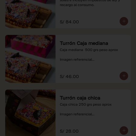
recargo al consumo.
S/ 84.00
Turrón Caja mediana
Caja mediana  500 grs peso aprox 

Imagen referencial

*Nuestros precios están expresados en 
soles e incluyen impuestos de ley y 
S/ 46.00
recargo al consumo.
Turrón caja chica
Caja chica 250 grs peso aprox

Imagen referencial

*Nuestros precios están expresados en 
soles e incluyen impuestos de ley y 
S/ 28.00
recargo al consumo.