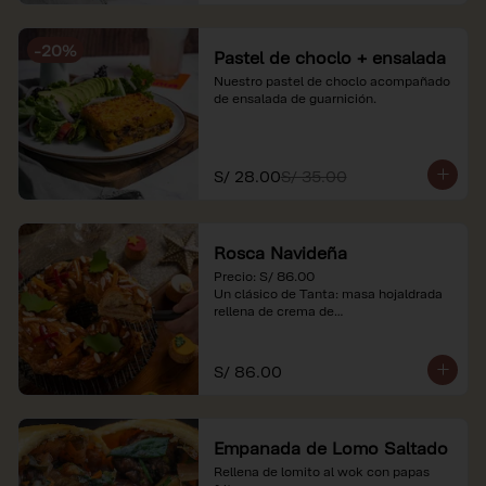
-
20
%
Pastel de choclo + ensalada
Nuestro pastel de choclo acompañado 
de ensalada de guarnición.
S/ 28.00
S/ 35.00
Rosca Navideña
Precio: S/ 86.00

Un clásico de Tanta: masa hojaldrada 
rellena de crema de

almendras.

*Nuestros precios están expresados en 
S/ 86.00
soles e incluyen impuestos de ley y 
recargo al consumo.
Empanada de Lomo Saltado
Rellena de lomito al wok con papas 