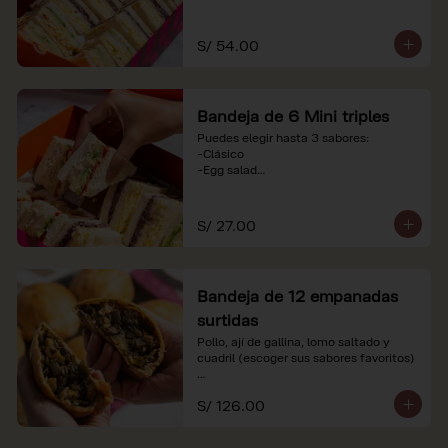
-Huevo y aceituna

-Pollo, tomate y palta

-Jamón, tomate y huevo

S/ 54.00
*Nuestros precios están expresados en 
soles e incluyen impuestos de ley y 
recargo al consumo. Imágenes 
Bandeja de 6 Mini triples
referenciales.
Puedes elegir hasta 3 sabores:

-Clásico

-Egg salad

-Huevo y aceituna

-Pollo, tomate y palta

-Jamón, tomate y huevo

S/ 27.00
*Nuestros precios están expresados en 
soles e incluyen impuestos de ley y 
recargo al consumo. Imágenes 
Bandeja de 12 empanadas
referenciales.
surtidas
Pollo, ají de gallina, lomo saltado y 
cuadril (escoger sus sabores favoritos)

*Nuestros precios están expresados en 
S/ 126.00
soles e incluyen impuestos de ley y 
recargo al consumo.