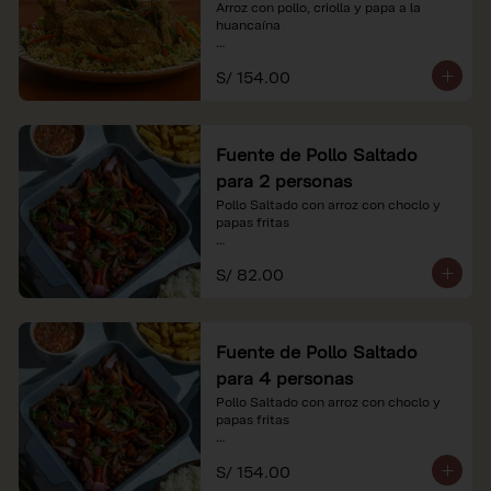
Arroz con pollo, criolla y papa a la 
huancaína

*Nuestros precios están expresados en 
S/ 154.00
soles e incluyen impuestos de ley y 
recargo al consumo.
Fuente de Pollo Saltado
para 2 personas
Pollo Saltado con arroz con choclo y 
papas fritas

*Nuestros precios están expresados en 
S/ 82.00
soles e incluyen impuestos de ley y 
recargo al consumo.
Fuente de Pollo Saltado
para 4 personas
Pollo Saltado con arroz con choclo y 
papas fritas

*Nuestros precios están expresados en 
S/ 154.00
soles e incluyen impuestos de ley y 
recargo al consumo.