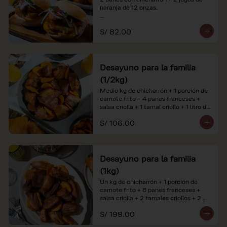
naranja de 12 onzas.

*Nuestros precios están expresados en 
S/ 82.00
soles e incluyen impuestos de ley y 
recargo al consumo. Imágenes 
referenciales.
Desayuno para la familia
(1/2kg)
Medio kg de chicharrón + 1 porción de 
camote frito + 4 panes franceses + 
salsa criolla + 1 tamal criollo + 1 litro de 
jugo de naranja.

S/ 106.00
*Nuestros precios están expresados en 
soles e incluyen impuestos de ley y 
recargo al consumo. Imágenes 
referenciales.
Desayuno para la familia
(1kg)
Un kg de chicharrón + 1 porción de 
camote frito + 8 panes franceses + 
salsa criolla + 2 tamales criollos + 2 
litros de jugo de naranja.

S/ 199.00
*Nuestros precios están expresados en 