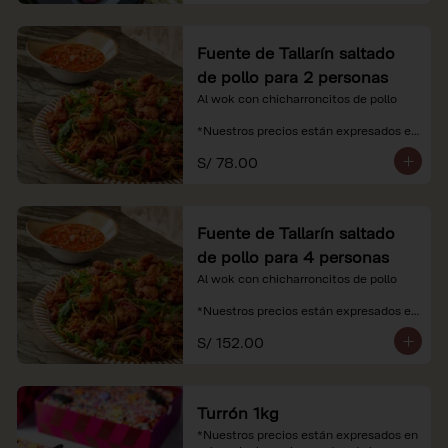
Fuente de Tallarín saltado
de pollo para 2 personas
Al wok con chicharroncitos de pollo

*Nuestros precios están expresados en 
soles e incluyen impuestos de ley y 
S/ 78.00
recargo al consumo.
Fuente de Tallarín saltado
de pollo para 4 personas
Al wok con chicharroncitos de pollo

*Nuestros precios están expresados en 
soles e incluyen impuestos de ley y 
S/ 152.00
recargo al consumo.
Turrón 1kg
*Nuestros precios están expresados en 