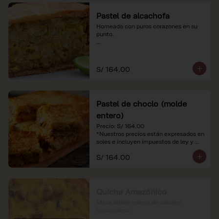
Pastel de alcachofa
Horneado con puros corazones en su 
punto.

*Nuestros precios están expresados en 
soles e incluyen impuestos de ley y 
recargo al consumo.
S/ 164.00
Pastel de choclo (molde
entero)
Precio: S/ 164.00

*Nuestros precios están expresados en 
soles e incluyen impuestos de ley y 
recargo al consumo.
S/ 164.00
Quiche Amazónico
Masa brisée rellena de sabores 
amazónicos.
