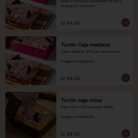
soles e incluyen impuestos de ley y 
recargo al consumo.
S/ 84.00
Turrón Caja mediana
Caja mediana  500 grs peso aprox 

Imagen referencial

*Nuestros precios están expresados en 
soles e incluyen impuestos de ley y 
S/ 46.00
recargo al consumo.
Turrón caja chica
Caja chica 250 grs peso aprox

Imagen referencial

*Nuestros precios están expresados en 
soles e incluyen impuestos de ley y 
S/ 28.00
recargo al consumo.