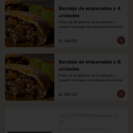
Bandeja de empanadas x 4
unidades
Pollo, ají de gallina, lomo saltado y 
cuadril (escoger sus sabores favoritos)

*Nuestros precios están expresados en 
S/ 48.00
soles e incluyen impuestos de ley y 
recargo al consumo.
Bandeja de empanadas x 6
unidades
Pollo, ají de gallina, lomo saltado y 
cuadril (escoger sus sabores favoritos)

*Nuestros precios están expresados en 
S/ 68.00
soles e incluyen impuestos de ley y 
recargo al consumo.
Caja de Miniempanadas X
12
Caja de 12 unidades surtidas: 
