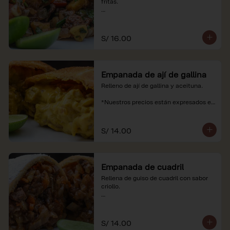
fritas.

*Nuestros precios están expresados en 
soles e incluyen impuestos de ley y 
recargo al consumo.
S/ 16.00
Empanada de ají de gallina
Relleno de ají de gallina y aceituna.

*Nuestros precios están expresados en 
soles e incluyen impuestos de ley y 
recargo al consumo.
S/ 14.00
Empanada de cuadril
Rellena de guiso de cuadril con sabor 
criollo.

*Nuestros precios están expresados en 
soles e incluyen impuestos de ley y 
recargo al consumo.
S/ 14.00