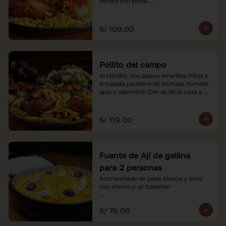
rocoto con china.

*Nuestros precios están expresados en 
soles e incluyen impuestos de ley y 
S/ 109.00
recargo al consumo.
Pollito del campo
Al cilindro, con papas amarillas fritas y 
ensalada parrillera de lechuga, tomate, 
apio y rabanitos. Con ají de la casa y 
rocoto con china.

*Nuestros precios están expresados en 
S/ 119.00
soles e incluyen impuestos de ley y 
recargo al consumo.
Fuente de Ají de gallina
para 2 personas
Acompañado de papa blanca y arroz 
con choclo y ají tradición

*Nuestros precios están expresados en 
S/ 76.00
soles e incluyen impuestos de ley y 
recargo al consumo.