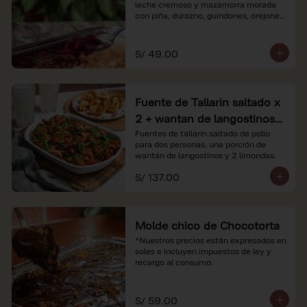
leche cremoso y mazamorra morada 
con piña, durazno, guindones, orejones 
y membrillo

*Nuestros precios están expresados en 
S/ 49.00
soles e incluyen impuestos de ley y 
recargo al consumo.
Fuente de Tallarin saltado x
2 + wantan de langostinos +
2 limonadas
Fuentes de tallarín saltado de pollo 
para dos personas, una porción de 
wantán de langostinos y 2 limondas.
S/ 137.00
Molde chico de Chocotorta
*Nuestros precios están expresados en 
soles e incluyen impuestos de ley y 
recargo al consumo.
S/ 59.00