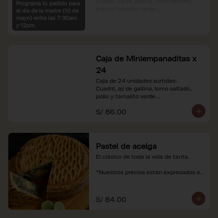
Cuadril, Ají de gallina, lomo saltado, 
Programa tu pedido para
pollo y tamalito verde.

el dia de la madre (10 de
mayo) entre las 7:30am
*Nuestros precios están expresados en 
y 12pm.
soles e incluyen impuestos de ley y 
recargo al consumo.
Caja de Miniempanaditas x
24
Caja de 24 unidades surtidas:

Cuadril, ají de gallina, lomo saltado, 
pollo y tamalito verde.

S/ 86.00
*Nuestros precios están expresados en 
soles e incluyen impuestos de ley y 
recargo al consumo.
Pastel de acelga
El clásico de toda la vida de tanta.

*Nuestros precios están expresados en 
soles e incluyen impuestos de ley y 
recargo al consumo.
S/ 84.00