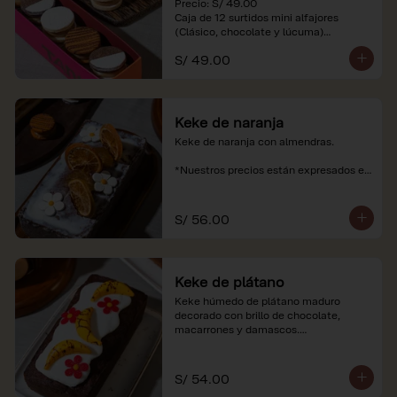
Precio: S/ 49.00

Caja de 12 surtidos mini alfajores 
(Clásico, chocolate y lúcuma)

S/ 49.00
*Nuestros precios están expresados en 
soles e incluyen impuestos de ley y 
recargo al consumo. Imágenes 
referenciales.
Keke de naranja
Keke de naranja con almendras.

*Nuestros precios están expresados en 
soles e incluyen impuestos de ley y 
recargo al consumo.
S/ 56.00
Keke de plátano
Keke húmedo de plátano maduro 
decorado con brillo de chocolate, 
macarrones y damascos.

*Nuestros precios están expresados en 
soles e incluyen impuestos de ley y 
S/ 54.00
recargo al consumo.