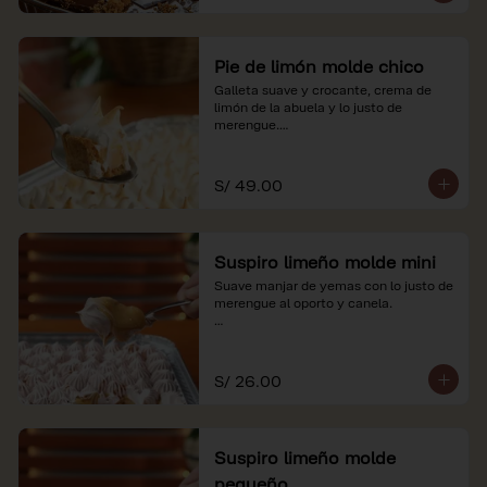
Pie de limón molde chico
Galleta suave y crocante, crema de 
limón de la abuela y lo justo de 
merengue.

*Nuestros precios están expresados en 
soles e incluyen impuestos de ley y 
S/ 49.00
recargo al consumo.
Suspiro limeño molde mini
Suave manjar de yemas con lo justo de 
merengue al oporto y canela.

*Nuestros precios están expresados en 
soles e incluyen impuestos de ley y 
recargo al consumo.
S/ 26.00
Suspiro limeño molde
pequeño