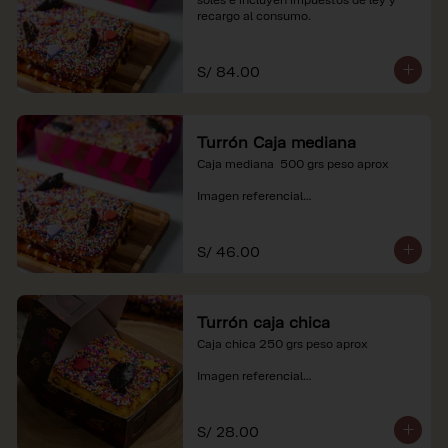
recargo al consumo.
S/ 84.00
Turrón Caja mediana
Caja mediana  500 grs peso aprox 

Imagen referencial

*Nuestros precios están expresados en 
soles e incluyen impuestos de ley y 
S/ 46.00
recargo al consumo.
Turrón caja chica
Caja chica 250 grs peso aprox

Imagen referencial

*Nuestros precios están expresados en 
soles e incluyen impuestos de ley y 
S/ 28.00
recargo al consumo.