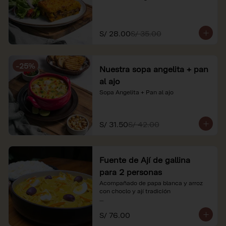
S/ 28.00
S/ 35.00
-
25
%
Nuestra sopa angelita + pan
al ajo
Sopa Angelita + Pan al ajo
S/ 31.50
S/ 42.00
Fuente de Ají de gallina
para 2 personas
Acompañado de papa blanca y arroz 
con choclo y ají tradición

*Nuestros precios están expresados en 
S/ 76.00
soles e incluyen impuestos de ley y 
recargo al consumo.