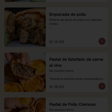
Empanada de pollo
Rellena de guiso de pollo con aderezo 
criollo.

*Nuestros precios están expresados en 
soles e incluyen impuestos de ley y 
recargo al consumo.
S/ 14.00
Pastel de Estofado de carne
al vino
De nuestro horno

*Nuestros precios están expresados en 
soles e incluyen impuestos de ley y 
S/ 19.00
recargo al consumo.
Pastel de Pollo Cremoso
De nuestro horno
