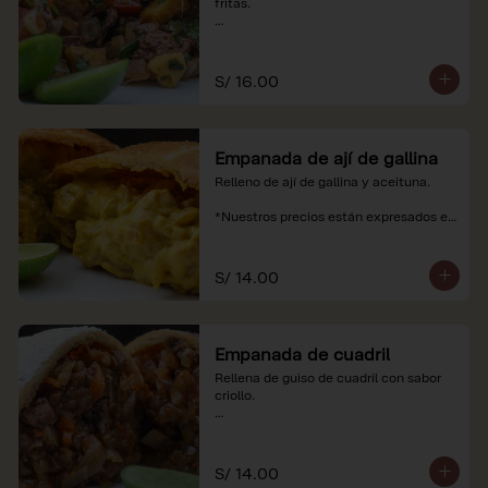
fritas.

*Nuestros precios están expresados en 
soles e incluyen impuestos de ley y 
recargo al consumo.
S/ 16.00
Empanada de ají de gallina
Relleno de ají de gallina y aceituna.

*Nuestros precios están expresados en 
soles e incluyen impuestos de ley y 
recargo al consumo.
S/ 14.00
Empanada de cuadril
Rellena de guiso de cuadril con sabor 
criollo.

*Nuestros precios están expresados en 
soles e incluyen impuestos de ley y 
recargo al consumo.
S/ 14.00