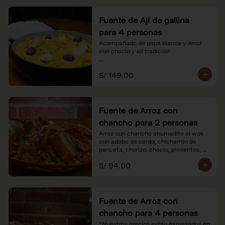
Fuente de Ají de gallina
para 4 personas
Acompañado de papa blanca y arroz 
con choclo y ají tradición

*Nuestros precios están expresados en 
S/ 149.00
soles e incluyen impuestos de ley y 
recargo al consumo.
Fuente de Arroz con
chancho para 2 personas
Arroz con chancho ahumadito al wok 
con adobo de cerdo, chicharrón de 
panceta, chorizo, choclo, pimientos, 
col y criolla de rabanito y palta.

S/ 94.00
*Nuestros precios están expresados en 
soles e incluyen impuestos de ley y 
recargo al consumo.
Fuente de Arroz con
chancho para 4 personas
*Nuestros precios están expresados en 