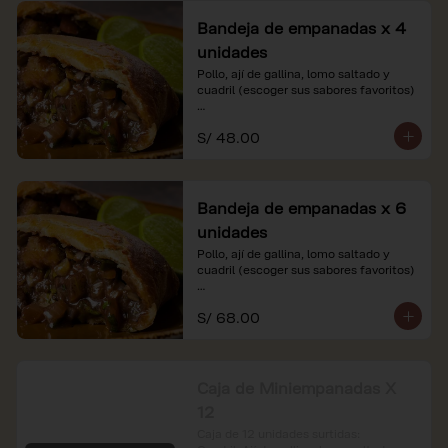
Bandeja de empanadas x 4
unidades
Pollo, ají de gallina, lomo saltado y 
cuadril (escoger sus sabores favoritos)

*Nuestros precios están expresados en 
S/ 48.00
soles e incluyen impuestos de ley y 
recargo al consumo.
Bandeja de empanadas x 6
unidades
Pollo, ají de gallina, lomo saltado y 
cuadril (escoger sus sabores favoritos)

*Nuestros precios están expresados en 
S/ 68.00
soles e incluyen impuestos de ley y 
recargo al consumo.
Caja de Miniempanadas X
12
Caja de 12 unidades surtidas: 
