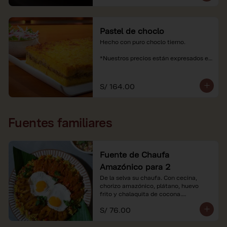
Pastel de choclo
Hecho con puro choclo tierno.

*Nuestros precios están expresados en 
soles e incluyen impuestos de ley y 
recargo al consumo.
S/ 164.00
Fuentes familiares
Fuente de Chaufa
Amazónico para 2
De la selva su chaufa. Con cecina, 
chorizo amazónico, plátano, huevo

frito y chalaquita de cocona.

S/ 76.00
*Imágenes referenciales.

*Nuestros precios están expresados en 
soles e incluyen IGV y servicio.