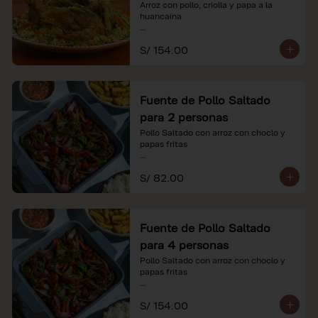
Arroz con pollo, criolla y papa a la 
huancaína

*Nuestros precios están expresados en 
S/ 154.00
soles e incluyen impuestos de ley y 
recargo al consumo.
Fuente de Pollo Saltado
para 2 personas
Pollo Saltado con arroz con choclo y 
papas fritas

*Nuestros precios están expresados en 
S/ 82.00
soles e incluyen impuestos de ley y 
recargo al consumo.
Fuente de Pollo Saltado
para 4 personas
Pollo Saltado con arroz con choclo y 
papas fritas

*Nuestros precios están expresados en 
S/ 154.00
soles e incluyen impuestos de ley y 
recargo al consumo.