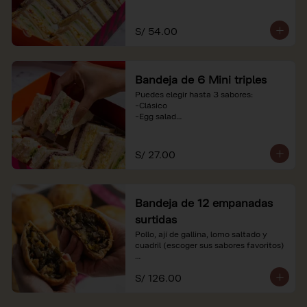
-Huevo y aceituna

-Pollo, tomate y palta

-Jamón, tomate y huevo

S/ 54.00
*Nuestros precios están expresados en 
soles e incluyen impuestos de ley y 
recargo al consumo. Imágenes 
Bandeja de 6 Mini triples
referenciales.
Puedes elegir hasta 3 sabores:

-Clásico

-Egg salad

-Huevo y aceituna

-Pollo, tomate y palta

-Jamón, tomate y huevo

S/ 27.00
*Nuestros precios están expresados en 
soles e incluyen impuestos de ley y 
recargo al consumo. Imágenes 
Bandeja de 12 empanadas
referenciales.
surtidas
Pollo, ají de gallina, lomo saltado y 
cuadril (escoger sus sabores favoritos)

*Nuestros precios están expresados en 
S/ 126.00
soles e incluyen impuestos de ley y 
recargo al consumo.