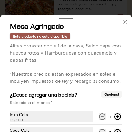
soles e incluyen impuestos de ley y 
recargo al consumo.
S/ 186.00
Mesa Agringado
Este producto no esta disponible
Fuente de Arroz con pollo
Alitas broaster con ají de la casa, Salchipapa con
para 2
huevos rotos y Hamburguesa con guacamole y
Arroz con pollo, criolla y papa a la 
huancaína

papas fritas
*Nuestros precios están expresados en 
S/ 78.00
soles e incluyen impuestos de ley y 
*Nuestros precios están expresados en soles e
recargo al consumo.
incluyen impuestos de ley y recargo al consumo.
Fuente de Arroz con pollo
¿Desea agregar una bebida?
Opcional
para 4 personas
Seleccione al menos 1
Arroz con pollo, criolla y papa a la 
huancaína

Inka Cola
0
*Nuestros precios están expresados en 
+
S/ 9.00
S/ 154.00
soles e incluyen impuestos de ley y 
recargo al consumo.
Coca Cola