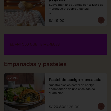
Suave manjar de yemas con lo justo de 
merengue al oporto y canela.

*Nuestros precios están expresados en 
S/ 49.00
soles e incluyen impuestos de ley y 
recargo al consumo.
Empanadas y pasteles
-
20
%
Pastel de acelga + ensalada
Nuestro clásico pastel de acelga 
acompañado de una ensalada de 
guarnición.
S/ 20.80
S/ 26.00