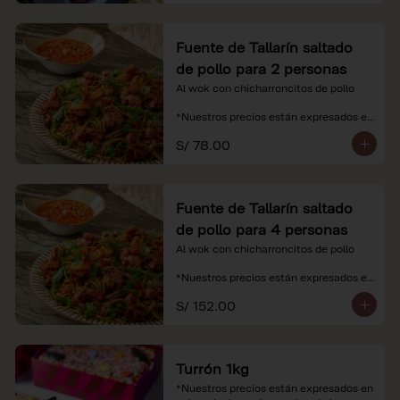
Fuente de Tallarín saltado
de pollo para 2 personas
Al wok con chicharroncitos de pollo

*Nuestros precios están expresados en 
soles e incluyen impuestos de ley y 
S/ 78.00
recargo al consumo.
Fuente de Tallarín saltado
de pollo para 4 personas
Al wok con chicharroncitos de pollo

*Nuestros precios están expresados en 
soles e incluyen impuestos de ley y 
S/ 152.00
recargo al consumo.
Turrón 1kg
*Nuestros precios están expresados en 