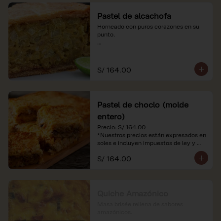
Pastel de alcachofa
Horneado con puros corazones en su 
punto.

*Nuestros precios están expresados en 
soles e incluyen impuestos de ley y 
recargo al consumo.
S/ 164.00
Pastel de choclo (molde
entero)
Precio: S/ 164.00

*Nuestros precios están expresados en 
soles e incluyen impuestos de ley y 
recargo al consumo.
S/ 164.00
Quiche Amazónico
Masa brisée rellena de sabores 
amazónicos.
