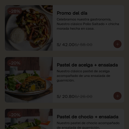
soles e incluyen impuestos de ley y 
recargo al consumo. Imágenes 
-
28
%
referenciales.
Promo del día
Celebramos nuestra gastronomía, 
Nuestro clásico Pollo Saltado + chicha 
morada hecha en casa.
S/ 42.00
S/ 58.00
-
20
%
Pastel de acelga + ensalada
Nuestro clásico pastel de acelga 
acompañado de una ensalada de 
guarnición.
S/ 20.80
S/ 26.00
-
20
%
Pastel de choclo + ensalada
Nuestro pastel de choclo acompañado 
de ensalada de guarnición.