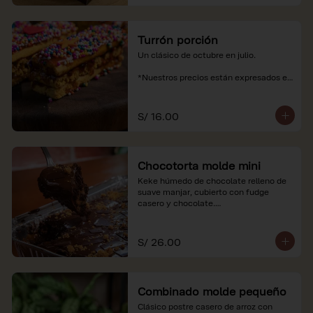
Turrón porción
Un clásico de octubre en julio.

*Nuestros precios están expresados en 
soles e incluyen impuestos de ley y 
recargo al consumo.
S/ 16.00
Chocotorta molde mini
Keke húmedo de chocolate relleno de 
suave manjar, cubierto con fudge 
casero y chocolate.

*Nuestros precios están expresados en 
soles e incluyen impuestos de ley y 
S/ 26.00
recargo al consumo. Imagenes 
referenciales
Combinado molde pequeño
Clásico postre casero de arroz con 