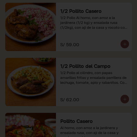
1/2 Pollito Casero
1/2 Pollo Al horno, con arroz a la 
jardinera (1/2 kg) y ensalada rusa 
(1/2kg), con aji de la casa y rocoto con 
china.

*Nuestros precios están expresados en 
S/ 59.00
soles e incluyen impuestos de ley y 
recargo al consumo.
1/2 Pollito del Campo
1/2 Pollo al cilindro, con papas 
amarillas fritas y ensalada parrillera de 
lechuga, tomate, apio y rabanitos. Con 
ají de la casa y rocoto con china.

*Nuestros precios están expresados en 
S/ 62.00
soles e incluyen impuestos de ley y 
recargo al consumo.
Pollito Casero
Al horno, con arroz a la jardinera y 
ensalada rusa, con aji de la casa y 