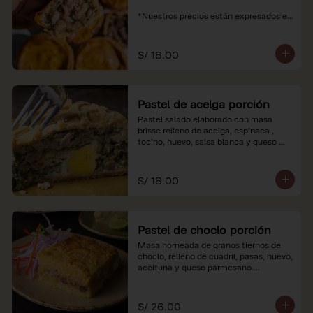
*Nuestros precios están expresados en 
soles e incluyen impuestos de ley y 
recargo al consumo.
S/ 18.00
Pastel de acelga porción
Pastel salado elaborado con masa 
brisse relleno de acelga, espinaca , 
tocino, huevo, salsa blanca y queso 
parmesano.

*Nuestros precios están expresados en 
S/ 18.00
soles e incluyen impuestos de ley y 
recargo al consumo.
Pastel de choclo porción
Masa horneada de granos tiernos de 
choclo, relleno de cuadril, pasas, huevo, 
aceituna y queso parmesano.

*Nuestros precios están expresados en 
soles e incluyen impuestos de ley y 
S/ 26.00
recargo al consumo.