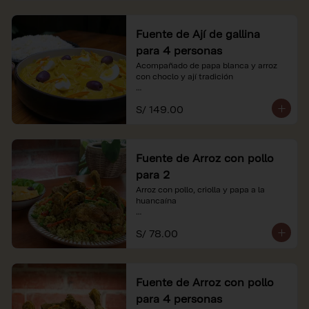
Fuente de Ají de gallina
para 4 personas
Acompañado de papa blanca y arroz 
con choclo y ají tradición

*Nuestros precios están expresados en 
S/ 149.00
soles e incluyen impuestos de ley y 
recargo al consumo.
Fuente de Arroz con pollo
para 2
Arroz con pollo, criolla y papa a la 
huancaína

*Nuestros precios están expresados en 
S/ 78.00
soles e incluyen impuestos de ley y 
recargo al consumo.
Fuente de Arroz con pollo
para 4 personas