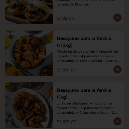
naranja de 12 onzas.

*Nuestros precios están expresados en 
S/ 82.00
soles e incluyen impuestos de ley y 
recargo al consumo. Imágenes 
referenciales.
Desayuno para la familia
(1/2kg)
Medio kg de chicharrón + 1 porción de 
camote frito + 4 panes franceses + 
salsa criolla + 1 tamal criollo + 1 litro de 
jugo de naranja.

S/ 106.00
*Nuestros precios están expresados en 
soles e incluyen impuestos de ley y 
recargo al consumo. Imágenes 
referenciales.
Desayuno para la familia
(1kg)
Un kg de chicharrón + 1 porción de 
camote frito + 8 panes franceses + 
salsa criolla + 2 tamales criollos + 2 
litros de jugo de naranja.

S/ 199.00
*Nuestros precios están expresados en 