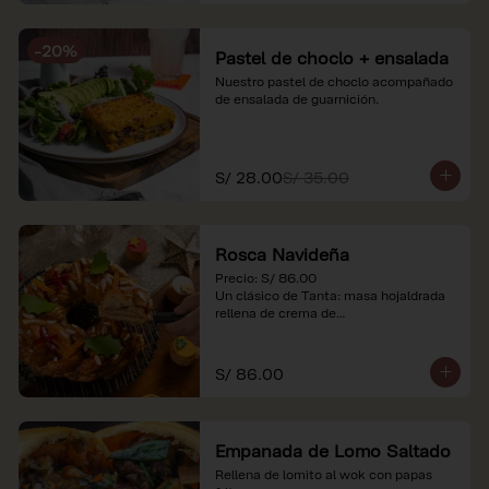
-
20
%
Pastel de choclo + ensalada
Nuestro pastel de choclo acompañado 
de ensalada de guarnición.
S/ 28.00
S/ 35.00
Rosca Navideña
Precio: S/ 86.00

Un clásico de Tanta: masa hojaldrada 
rellena de crema de

almendras.

*Nuestros precios están expresados en 
S/ 86.00
soles e incluyen impuestos de ley y 
recargo al consumo.
Empanada de Lomo Saltado
Rellena de lomito al wok con papas 