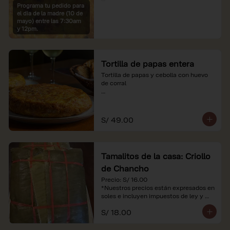
Programa tu pedido para
*Imágenes referenciales

el dia de la madre (10 de
*Nuestros precios están expresados en 
mayo) entre las 7:30am
soles e incluyen IGV y servicio
y 12pm.
Tortilla de papas entera
Tortilla de papas y cebolla con huevo 
de corral

*Nuestros precios están expresados en 
soles e incluyen impuestos de ley y 
recargo al consumo.
S/ 49.00
Tamalitos de la casa: Criollo
de Chancho
Precio: S/ 16.00

*Nuestros precios están expresados en 
soles e incluyen impuestos de ley y 
recargo al consumo.
S/ 18.00