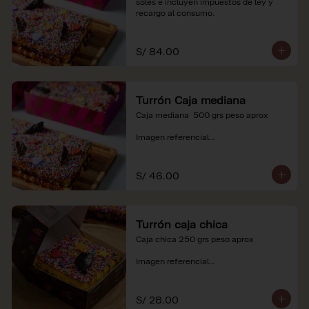
soles e incluyen impuestos de ley y 
recargo al consumo.
S/ 84.00
Turrón Caja mediana
Caja mediana  500 grs peso aprox 

Imagen referencial

*Nuestros precios están expresados en 
soles e incluyen impuestos de ley y 
S/ 46.00
recargo al consumo.
Turrón caja chica
Caja chica 250 grs peso aprox

Imagen referencial

*Nuestros precios están expresados en 
soles e incluyen impuestos de ley y 
S/ 28.00
recargo al consumo.