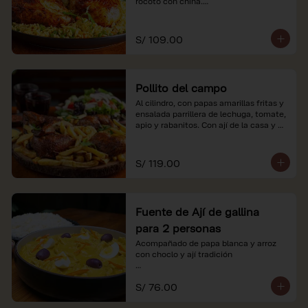
rocoto con china.

*Nuestros precios están expresados en 
soles e incluyen impuestos de ley y 
S/ 109.00
recargo al consumo.
Pollito del campo
Al cilindro, con papas amarillas fritas y 
ensalada parrillera de lechuga, tomate, 
apio y rabanitos. Con ají de la casa y 
rocoto con china.

*Nuestros precios están expresados en 
S/ 119.00
soles e incluyen impuestos de ley y 
recargo al consumo.
Fuente de Ají de gallina
para 2 personas
Acompañado de papa blanca y arroz 
con choclo y ají tradición

*Nuestros precios están expresados en 
S/ 76.00
soles e incluyen impuestos de ley y 
recargo al consumo.