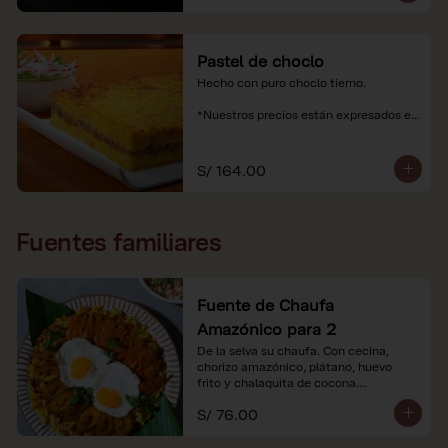
Pastel de choclo
Hecho con puro choclo tierno.

*Nuestros precios están expresados en 
soles e incluyen impuestos de ley y 
recargo al consumo.
S/ 164.00
Fuentes familiares
Fuente de Chaufa
Amazónico para 2
De la selva su chaufa. Con cecina, 
chorizo amazónico, plátano, huevo

frito y chalaquita de cocona.

S/ 76.00
*Imágenes referenciales.

*Nuestros precios están expresados en 
soles e incluyen IGV y servicio.