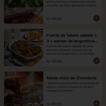
leche cremoso y mazamorra morada 
con piña, durazno, guindones, orejones 
y membrillo

*Nuestros precios están expresados en 
S/ 49.00
soles e incluyen impuestos de ley y 
recargo al consumo.
Fuente de Tallarin saltado x
2 + wantan de langostinos +
2 limonadas
Fuentes de tallarín saltado de pollo 
para dos personas, una porción de 
wantán de langostinos y 2 limondas.
S/ 137.00
Molde chico de Chocotorta
*Nuestros precios están expresados en 
soles e incluyen impuestos de ley y 
recargo al consumo.
S/ 59.00