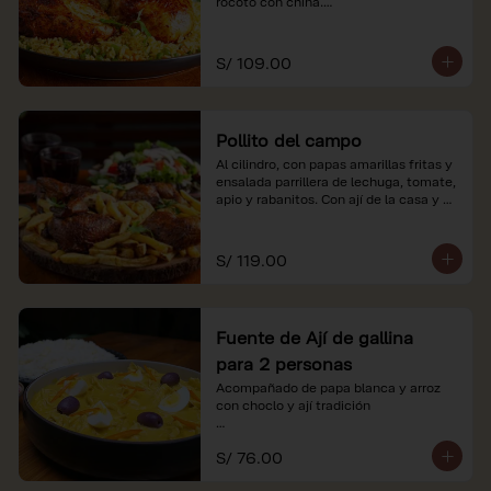
rocoto con china.

*Nuestros precios están expresados en 
soles e incluyen impuestos de ley y 
S/ 109.00
recargo al consumo.
Pollito del campo
Al cilindro, con papas amarillas fritas y 
ensalada parrillera de lechuga, tomate, 
apio y rabanitos. Con ají de la casa y 
rocoto con china.

*Nuestros precios están expresados en 
S/ 119.00
soles e incluyen impuestos de ley y 
recargo al consumo.
Fuente de Ají de gallina
para 2 personas
Acompañado de papa blanca y arroz 
con choclo y ají tradición

*Nuestros precios están expresados en 
S/ 76.00
soles e incluyen impuestos de ley y 
recargo al consumo.