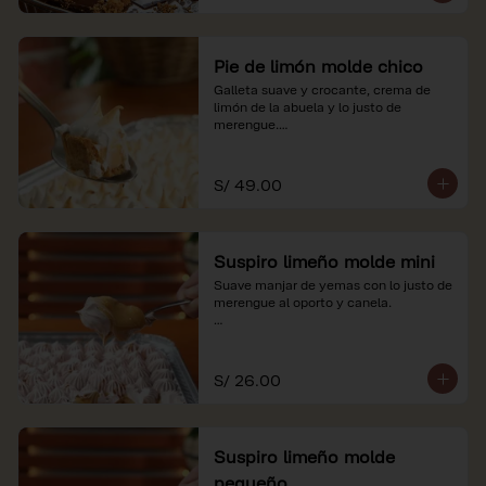
Pie de limón molde chico
Galleta suave y crocante, crema de 
limón de la abuela y lo justo de 
merengue.

*Nuestros precios están expresados en 
soles e incluyen impuestos de ley y 
S/ 49.00
recargo al consumo.
Suspiro limeño molde mini
Suave manjar de yemas con lo justo de 
merengue al oporto y canela.

*Nuestros precios están expresados en 
soles e incluyen impuestos de ley y 
recargo al consumo.
S/ 26.00
Suspiro limeño molde
pequeño