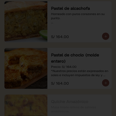
Pastel de alcachofa
Horneado con puros corazones en su 
punto.

*Nuestros precios están expresados en 
soles e incluyen impuestos de ley y 
recargo al consumo.
S/ 164.00
Pastel de choclo (molde
entero)
Precio: S/ 164.00

*Nuestros precios están expresados en 
soles e incluyen impuestos de ley y 
recargo al consumo.
S/ 164.00
Quiche Amazónico
Masa brisée rellena de sabores 
amazónicos.
