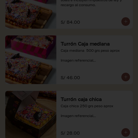
recargo al consumo.
S/ 84.00
Turrón Caja mediana
Caja mediana  500 grs peso aprox 

Imagen referencial

*Nuestros precios están expresados en 
soles e incluyen impuestos de ley y 
S/ 46.00
recargo al consumo.
Turrón caja chica
Caja chica 250 grs peso aprox

Imagen referencial

*Nuestros precios están expresados en 
soles e incluyen impuestos de ley y 
S/ 28.00
recargo al consumo.