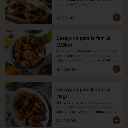
naranja de 12 onzas.

*Nuestros precios están expresados en 
S/ 82.00
soles e incluyen impuestos de ley y 
recargo al consumo. Imágenes 
referenciales.
Desayuno para la familia
(1/2kg)
Medio kg de chicharrón + 1 porción de 
camote frito + 4 panes franceses + 
salsa criolla + 1 tamal criollo + 1 litro de 
jugo de naranja.

S/ 106.00
*Nuestros precios están expresados en 
soles e incluyen impuestos de ley y 
recargo al consumo. Imágenes 
referenciales.
Desayuno para la familia
(1kg)
Un kg de chicharrón + 1 porción de 
camote frito + 8 panes franceses + 
salsa criolla + 2 tamales criollos + 2 
litros de jugo de naranja.

S/ 199.00
*Nuestros precios están expresados en 