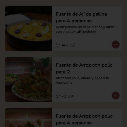
Fuente de Ají de gallina
para 4 personas
Acompañado de papa blanca y arroz 
con choclo y ají tradición

*Nuestros precios están expresados en 
S/ 149.00
soles e incluyen impuestos de ley y 
recargo al consumo.
Fuente de Arroz con pollo
para 2
Arroz con pollo, criolla y papa a la 
huancaína

*Nuestros precios están expresados en 
S/ 78.00
soles e incluyen impuestos de ley y 
recargo al consumo.
Fuente de Arroz con pollo
para 4 personas