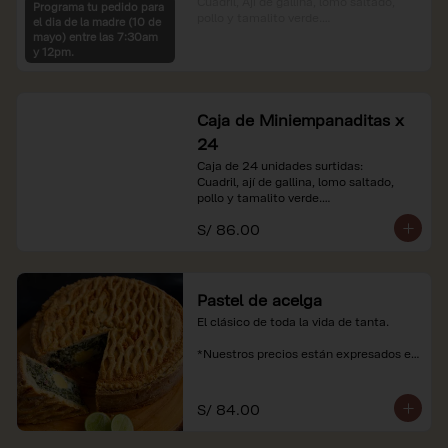
Cuadril, Ají de gallina, lomo saltado, 
Programa tu pedido para
pollo y tamalito verde.

el dia de la madre (10 de
mayo) entre las 7:30am
*Nuestros precios están expresados en 
y 12pm.
soles e incluyen impuestos de ley y 
recargo al consumo.
Caja de Miniempanaditas x
24
Caja de 24 unidades surtidas:

Cuadril, ají de gallina, lomo saltado, 
pollo y tamalito verde.

S/ 86.00
*Nuestros precios están expresados en 
soles e incluyen impuestos de ley y 
recargo al consumo.
Pastel de acelga
El clásico de toda la vida de tanta.

*Nuestros precios están expresados en 
soles e incluyen impuestos de ley y 
recargo al consumo.
S/ 84.00