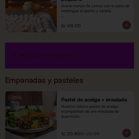
Suave manjar de yemas con lo justo de 
merengue al oporto y canela.

*Nuestros precios están expresados en 
S/ 49.00
soles e incluyen impuestos de ley y 
recargo al consumo.
Empanadas y pasteles
-
20
%
Pastel de acelga + ensalada
Nuestro clásico pastel de acelga 
acompañado de una ensalada de 
guarnición.
S/ 20.80
S/ 26.00