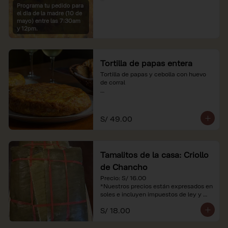
Programa tu pedido para
*Imágenes referenciales

el dia de la madre (10 de
*Nuestros precios están expresados en 
mayo) entre las 7:30am
soles e incluyen IGV y servicio
y 12pm.
Tortilla de papas entera
Tortilla de papas y cebolla con huevo 
de corral

*Nuestros precios están expresados en 
soles e incluyen impuestos de ley y 
recargo al consumo.
S/ 49.00
Tamalitos de la casa: Criollo
de Chancho
Precio: S/ 16.00

*Nuestros precios están expresados en 
soles e incluyen impuestos de ley y 
recargo al consumo.
S/ 18.00