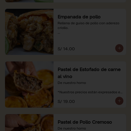
Empanada de pollo
Rellena de guiso de pollo con aderezo 
criollo.

*Nuestros precios están expresados en 
soles e incluyen impuestos de ley y 
recargo al consumo.
S/ 14.00
Pastel de Estofado de carne
al vino
De nuestro horno

*Nuestros precios están expresados en 
soles e incluyen impuestos de ley y 
S/ 19.00
recargo al consumo.
Pastel de Pollo Cremoso
De nuestro horno
