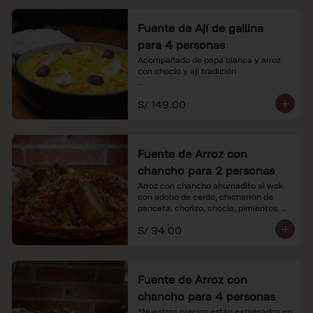
Fuente de Ají de gallina
para 4 personas
Acompañado de papa blanca y arroz 
con choclo y ají tradición

*Nuestros precios están expresados en 
S/ 149.00
soles e incluyen impuestos de ley y 
recargo al consumo.
Fuente de Arroz con
chancho para 2 personas
Arroz con chancho ahumadito al wok 
con adobo de cerdo, chicharrón de 
panceta, chorizo, choclo, pimientos, 
col y criolla de rabanito y palta.

S/ 94.00
*Nuestros precios están expresados en 
soles e incluyen impuestos de ley y 
recargo al consumo.
Fuente de Arroz con
chancho para 4 personas
*Nuestros precios están expresados en 