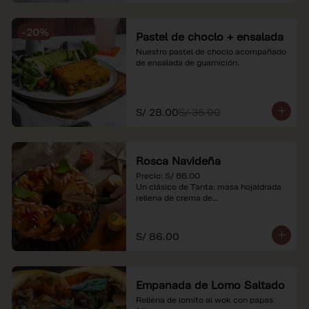
-
20
%
Pastel de choclo + ensalada
Nuestro pastel de choclo acompañado 
de ensalada de guarnición.
S/ 28.00
S/ 35.00
Rosca Navideña
Precio: S/ 86.00

Un clásico de Tanta: masa hojaldrada 
rellena de crema de

almendras.

*Nuestros precios están expresados en 
S/ 86.00
soles e incluyen impuestos de ley y 
recargo al consumo.
Empanada de Lomo Saltado
Rellena de lomito al wok con papas 