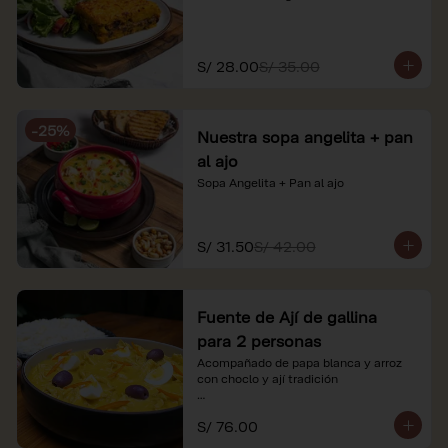
S/ 28.00
S/ 35.00
-
25
%
Nuestra sopa angelita + pan
al ajo
Sopa Angelita + Pan al ajo
S/ 31.50
S/ 42.00
Fuente de Ají de gallina
para 2 personas
Acompañado de papa blanca y arroz 
con choclo y ají tradición

*Nuestros precios están expresados en 
S/ 76.00
soles e incluyen impuestos de ley y 
recargo al consumo.