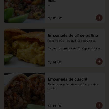
fritas.

*Nuestros precios están expresados en 
soles e incluyen impuestos de ley y 
recargo al consumo.
S/ 16.00
Empanada de ají de gallina
Relleno de ají de gallina y aceituna.

*Nuestros precios están expresados en 
soles e incluyen impuestos de ley y 
recargo al consumo.
S/ 14.00
Empanada de cuadril
Rellena de guiso de cuadril con sabor 
criollo.

*Nuestros precios están expresados en 
soles e incluyen impuestos de ley y 
recargo al consumo.
S/ 14.00