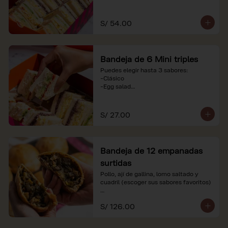
-Huevo y aceituna

-Pollo, tomate y palta

-Jamón, tomate y huevo

S/ 54.00
*Nuestros precios están expresados en 
soles e incluyen impuestos de ley y 
recargo al consumo. Imágenes 
Bandeja de 6 Mini triples
referenciales.
Puedes elegir hasta 3 sabores:

-Clásico

-Egg salad

-Huevo y aceituna

-Pollo, tomate y palta

-Jamón, tomate y huevo

S/ 27.00
*Nuestros precios están expresados en 
soles e incluyen impuestos de ley y 
recargo al consumo. Imágenes 
Bandeja de 12 empanadas
referenciales.
surtidas
Pollo, ají de gallina, lomo saltado y 
cuadril (escoger sus sabores favoritos)

*Nuestros precios están expresados en 
S/ 126.00
soles e incluyen impuestos de ley y 
recargo al consumo.