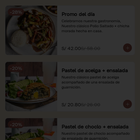
soles e incluyen impuestos de ley y 
recargo al consumo. Imágenes 
-
28
%
referenciales.
Promo del día
Celebramos nuestra gastronomía, 
Nuestro clásico Pollo Saltado + chicha 
morada hecha en casa.
S/ 42.00
S/ 58.00
-
20
%
Pastel de acelga + ensalada
Nuestro clásico pastel de acelga 
acompañado de una ensalada de 
guarnición.
S/ 20.80
S/ 26.00
-
20
%
Pastel de choclo + ensalada
Nuestro pastel de choclo acompañado 
de ensalada de guarnición.