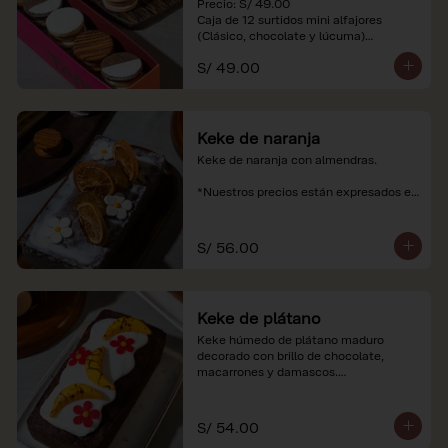
Precio: S/ 49.00

Caja de 12 surtidos mini alfajores 
(Clásico, chocolate y lúcuma)

S/ 49.00
*Nuestros precios están expresados en 
soles e incluyen impuestos de ley y 
recargo al consumo. Imágenes 
referenciales.
Keke de naranja
Keke de naranja con almendras.

*Nuestros precios están expresados en 
soles e incluyen impuestos de ley y 
recargo al consumo.
S/ 56.00
Keke de plátano
Keke húmedo de plátano maduro 
decorado con brillo de chocolate, 
macarrones y damascos.

*Nuestros precios están expresados en 
soles e incluyen impuestos de ley y 
S/ 54.00
recargo al consumo.