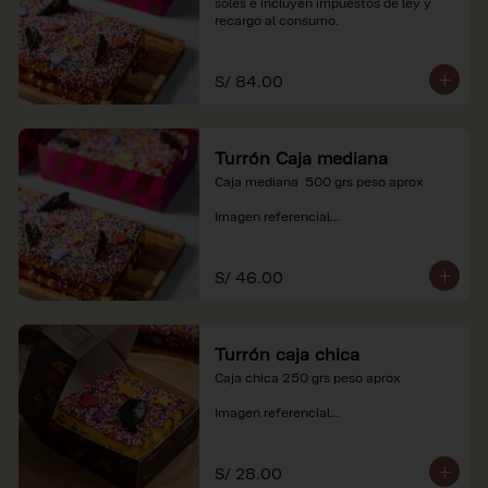
soles e incluyen impuestos de ley y 
recargo al consumo.
S/ 84.00
Turrón Caja mediana
Caja mediana  500 grs peso aprox 

Imagen referencial

*Nuestros precios están expresados en 
soles e incluyen impuestos de ley y 
S/ 46.00
recargo al consumo.
Turrón caja chica
Caja chica 250 grs peso aprox

Imagen referencial

*Nuestros precios están expresados en 
soles e incluyen impuestos de ley y 
S/ 28.00
recargo al consumo.