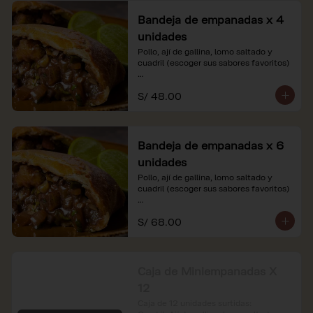
Bandeja de empanadas x 4
unidades
Pollo, ají de gallina, lomo saltado y 
cuadril (escoger sus sabores favoritos)

*Nuestros precios están expresados en 
S/ 48.00
soles e incluyen impuestos de ley y 
recargo al consumo.
Bandeja de empanadas x 6
unidades
Pollo, ají de gallina, lomo saltado y 
cuadril (escoger sus sabores favoritos)

*Nuestros precios están expresados en 
S/ 68.00
soles e incluyen impuestos de ley y 
recargo al consumo.
Caja de Miniempanadas X
12
Caja de 12 unidades surtidas: 
