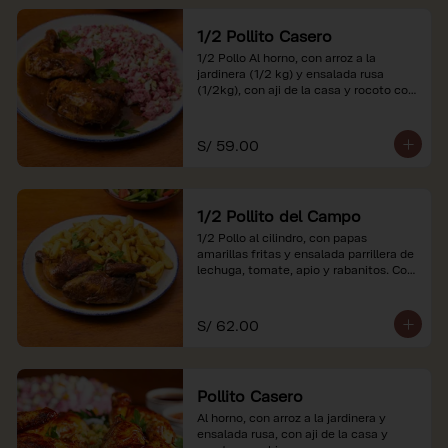
1/2 Pollito Casero
1/2 Pollo Al horno, con arroz a la 
jardinera (1/2 kg) y ensalada rusa 
(1/2kg), con aji de la casa y rocoto con 
china.

*Nuestros precios están expresados en 
S/ 59.00
soles e incluyen impuestos de ley y 
recargo al consumo.
1/2 Pollito del Campo
1/2 Pollo al cilindro, con papas 
amarillas fritas y ensalada parrillera de 
lechuga, tomate, apio y rabanitos. Con 
ají de la casa y rocoto con china.

*Nuestros precios están expresados en 
S/ 62.00
soles e incluyen impuestos de ley y 
recargo al consumo.
Pollito Casero
Al horno, con arroz a la jardinera y 
ensalada rusa, con aji de la casa y 