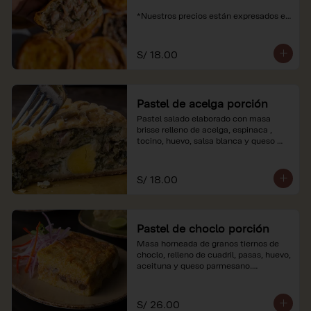
*Nuestros precios están expresados en 
soles e incluyen impuestos de ley y 
recargo al consumo.
S/ 18.00
Pastel de acelga porción
Pastel salado elaborado con masa 
brisse relleno de acelga, espinaca , 
tocino, huevo, salsa blanca y queso 
parmesano.

*Nuestros precios están expresados en 
S/ 18.00
soles e incluyen impuestos de ley y 
recargo al consumo.
Pastel de choclo porción
Masa horneada de granos tiernos de 
choclo, relleno de cuadril, pasas, huevo, 
aceituna y queso parmesano.

*Nuestros precios están expresados en 
soles e incluyen impuestos de ley y 
S/ 26.00
recargo al consumo.