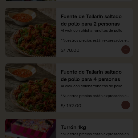
Fuente de Tallarín saltado
de pollo para 2 personas
Al wok con chicharroncitos de pollo

*Nuestros precios están expresados en 
soles e incluyen impuestos de ley y 
S/ 78.00
recargo al consumo.
Fuente de Tallarín saltado
de pollo para 4 personas
Al wok con chicharroncitos de pollo

*Nuestros precios están expresados en 
soles e incluyen impuestos de ley y 
S/ 152.00
recargo al consumo.
Turrón 1kg
*Nuestros precios están expresados en 