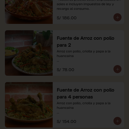
soles e incluyen impuestos de ley y 
recargo al consumo.
S/ 186.00
Fuente de Arroz con pollo
para 2
Arroz con pollo, criolla y papa a la 
huancaína

*Nuestros precios están expresados en 
S/ 78.00
soles e incluyen impuestos de ley y 
recargo al consumo.
Fuente de Arroz con pollo
para 4 personas
Arroz con pollo, criolla y papa a la 
huancaína

*Nuestros precios están expresados en 
S/ 154.00
soles e incluyen impuestos de ley y 
recargo al consumo.