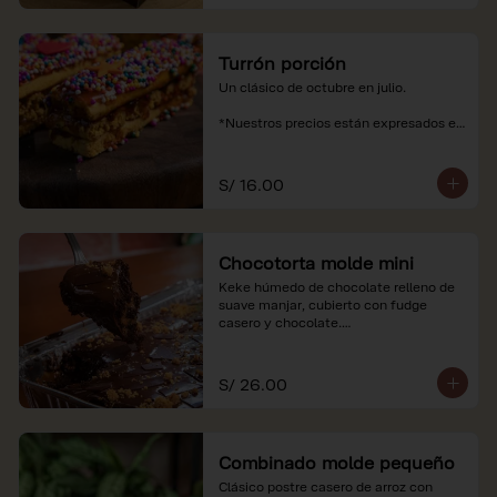
Turrón porción
Un clásico de octubre en julio.

*Nuestros precios están expresados en 
soles e incluyen impuestos de ley y 
recargo al consumo.
S/ 16.00
Chocotorta molde mini
Keke húmedo de chocolate relleno de 
suave manjar, cubierto con fudge 
casero y chocolate.

*Nuestros precios están expresados en 
soles e incluyen impuestos de ley y 
S/ 26.00
recargo al consumo. Imagenes 
referenciales
Combinado molde pequeño
Clásico postre casero de arroz con 