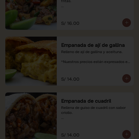
fritas.

*Nuestros precios están expresados en 
soles e incluyen impuestos de ley y 
recargo al consumo.
S/ 16.00
Empanada de ají de gallina
Relleno de ají de gallina y aceituna.

*Nuestros precios están expresados en 
soles e incluyen impuestos de ley y 
recargo al consumo.
S/ 14.00
Empanada de cuadril
Rellena de guiso de cuadril con sabor 
criollo.

*Nuestros precios están expresados en 
soles e incluyen impuestos de ley y 
recargo al consumo.
S/ 14.00