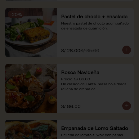
-
20
%
Pastel de choclo + ensalada
Nuestro pastel de choclo acompañado 
de ensalada de guarnición.
S/ 28.00
S/ 35.00
Rosca Navideña
Precio: S/ 86.00

Un clásico de Tanta: masa hojaldrada 
rellena de crema de

almendras.

*Nuestros precios están expresados en 
S/ 86.00
soles e incluyen impuestos de ley y 
recargo al consumo.
Empanada de Lomo Saltado
Rellena de lomito al wok con papas 