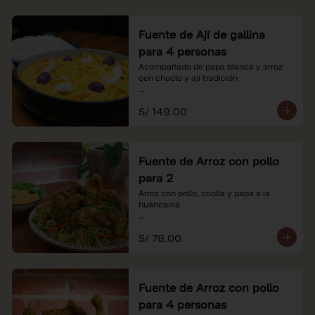
Fuente de Ají de gallina
para 4 personas
Acompañado de papa blanca y arroz 
con choclo y ají tradición

*Nuestros precios están expresados en 
S/ 149.00
soles e incluyen impuestos de ley y 
recargo al consumo.
Fuente de Arroz con pollo
para 2
Arroz con pollo, criolla y papa a la 
huancaína

*Nuestros precios están expresados en 
S/ 78.00
soles e incluyen impuestos de ley y 
recargo al consumo.
Fuente de Arroz con pollo
para 4 personas