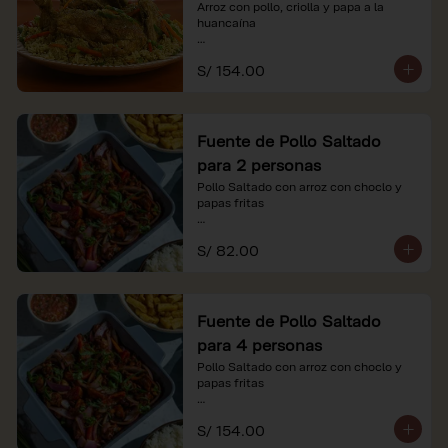
Arroz con pollo, criolla y papa a la 
huancaína

*Nuestros precios están expresados en 
S/ 154.00
soles e incluyen impuestos de ley y 
recargo al consumo.
Fuente de Pollo Saltado
para 2 personas
Pollo Saltado con arroz con choclo y 
papas fritas

*Nuestros precios están expresados en 
S/ 82.00
soles e incluyen impuestos de ley y 
recargo al consumo.
Fuente de Pollo Saltado
para 4 personas
Pollo Saltado con arroz con choclo y 
papas fritas

*Nuestros precios están expresados en 
S/ 154.00
soles e incluyen impuestos de ley y 
recargo al consumo.