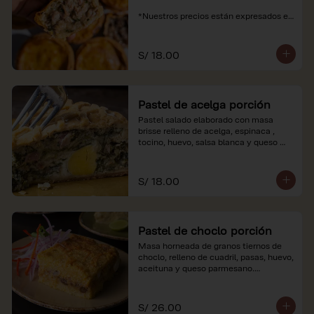
*Nuestros precios están expresados en 
soles e incluyen impuestos de ley y 
recargo al consumo.
S/ 18.00
Pastel de acelga porción
Pastel salado elaborado con masa 
brisse relleno de acelga, espinaca , 
tocino, huevo, salsa blanca y queso 
parmesano.

*Nuestros precios están expresados en 
S/ 18.00
soles e incluyen impuestos de ley y 
recargo al consumo.
Pastel de choclo porción
Masa horneada de granos tiernos de 
choclo, relleno de cuadril, pasas, huevo, 
aceituna y queso parmesano.

*Nuestros precios están expresados en 
soles e incluyen impuestos de ley y 
S/ 26.00
recargo al consumo.