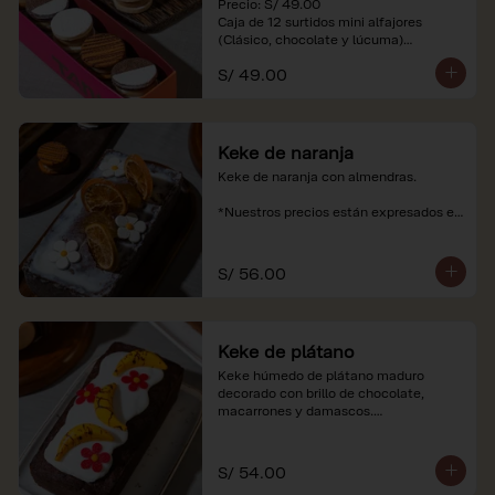
Precio: S/ 49.00

Caja de 12 surtidos mini alfajores 
(Clásico, chocolate y lúcuma)

S/ 49.00
*Nuestros precios están expresados en 
soles e incluyen impuestos de ley y 
recargo al consumo. Imágenes 
referenciales.
Keke de naranja
Keke de naranja con almendras.

*Nuestros precios están expresados en 
soles e incluyen impuestos de ley y 
recargo al consumo.
S/ 56.00
Keke de plátano
Keke húmedo de plátano maduro 
decorado con brillo de chocolate, 
macarrones y damascos.

*Nuestros precios están expresados en 
soles e incluyen impuestos de ley y 
S/ 54.00
recargo al consumo.