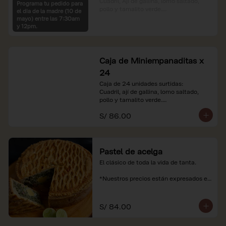
Cuadril, Ají de gallina, lomo saltado, 
Programa tu pedido para
pollo y tamalito verde.

el dia de la madre (10 de
mayo) entre las 7:30am
*Nuestros precios están expresados en 
y 12pm.
soles e incluyen impuestos de ley y 
recargo al consumo.
Caja de Miniempanaditas x
24
Caja de 24 unidades surtidas:

Cuadril, ají de gallina, lomo saltado, 
pollo y tamalito verde.

S/ 86.00
*Nuestros precios están expresados en 
soles e incluyen impuestos de ley y 
recargo al consumo.
Pastel de acelga
El clásico de toda la vida de tanta.

*Nuestros precios están expresados en 
soles e incluyen impuestos de ley y 
recargo al consumo.
S/ 84.00