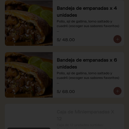
Bandeja de empanadas x 4
unidades
Pollo, ají de gallina, lomo saltado y 
cuadril (escoger sus sabores favoritos)

*Nuestros precios están expresados en 
S/ 48.00
soles e incluyen impuestos de ley y 
recargo al consumo.
Bandeja de empanadas x 6
unidades
Pollo, ají de gallina, lomo saltado y 
cuadril (escoger sus sabores favoritos)

*Nuestros precios están expresados en 
S/ 68.00
soles e incluyen impuestos de ley y 
recargo al consumo.
Caja de Miniempanadas X
12
Caja de 12 unidades surtidas: 
