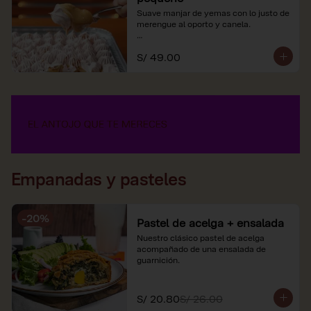
Suave manjar de yemas con lo justo de 
merengue al oporto y canela.

*Nuestros precios están expresados en 
S/ 49.00
soles e incluyen impuestos de ley y 
recargo al consumo.
Empanadas y pasteles
-
20
%
Pastel de acelga + ensalada
Nuestro clásico pastel de acelga 
acompañado de una ensalada de 
guarnición.
S/ 20.80
S/ 26.00