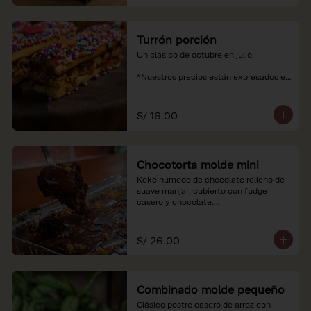
Turrón porción
Un clásico de octubre en julio.

*Nuestros precios están expresados en 
soles e incluyen impuestos de ley y 
recargo al consumo.
S/ 16.00
Chocotorta molde mini
Keke húmedo de chocolate relleno de 
suave manjar, cubierto con fudge 
casero y chocolate.

*Nuestros precios están expresados en 
soles e incluyen impuestos de ley y 
S/ 26.00
recargo al consumo. Imagenes 
referenciales
Combinado molde pequeño
Clásico postre casero de arroz con 