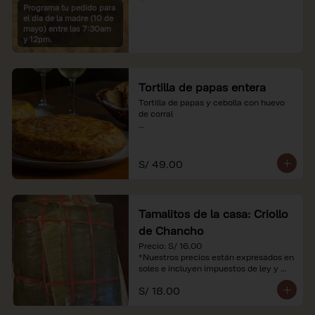
Programa tu pedido para
*Imágenes referenciales

el dia de la madre (10 de
*Nuestros precios están expresados en 
mayo) entre las 7:30am
soles e incluyen IGV y servicio
y 12pm.
Tortilla de papas entera
Tortilla de papas y cebolla con huevo 
de corral

*Nuestros precios están expresados en 
soles e incluyen impuestos de ley y 
recargo al consumo.
S/ 49.00
Tamalitos de la casa: Criollo
de Chancho
Precio: S/ 16.00

*Nuestros precios están expresados en 
soles e incluyen impuestos de ley y 
recargo al consumo.
S/ 18.00