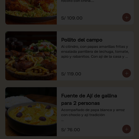
rocoto con china.

*Nuestros precios están expresados en 
soles e incluyen impuestos de ley y 
S/ 109.00
recargo al consumo.
Pollito del campo
Al cilindro, con papas amarillas fritas y 
ensalada parrillera de lechuga, tomate, 
apio y rabanitos. Con ají de la casa y 
rocoto con china.

*Nuestros precios están expresados en 
S/ 119.00
soles e incluyen impuestos de ley y 
recargo al consumo.
Fuente de Ají de gallina
para 2 personas
Acompañado de papa blanca y arroz 
con choclo y ají tradición

*Nuestros precios están expresados en 
S/ 76.00
soles e incluyen impuestos de ley y 
recargo al consumo.