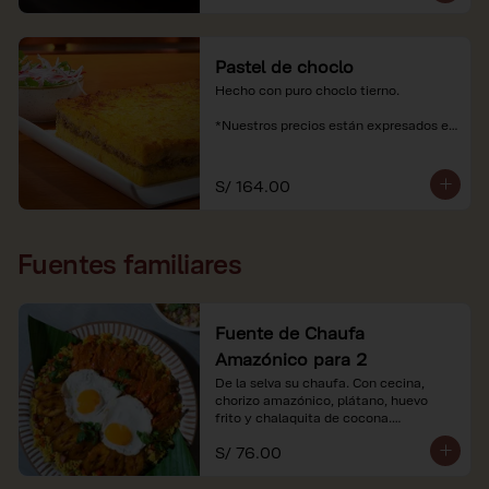
Pastel de choclo
Hecho con puro choclo tierno.

*Nuestros precios están expresados en 
soles e incluyen impuestos de ley y 
recargo al consumo.
S/ 164.00
Fuentes familiares
Fuente de Chaufa
Amazónico para 2
De la selva su chaufa. Con cecina, 
chorizo amazónico, plátano, huevo

frito y chalaquita de cocona.

S/ 76.00
*Imágenes referenciales.

*Nuestros precios están expresados en 
soles e incluyen IGV y servicio.