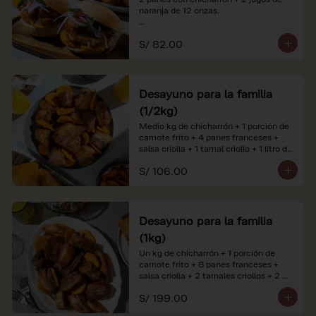
naranja de 12 onzas.

*Nuestros precios están expresados en 
S/ 82.00
soles e incluyen impuestos de ley y 
recargo al consumo. Imágenes 
referenciales.
Desayuno para la familia
(1/2kg)
Medio kg de chicharrón + 1 porción de 
camote frito + 4 panes franceses + 
salsa criolla + 1 tamal criollo + 1 litro de 
jugo de naranja.

S/ 106.00
*Nuestros precios están expresados en 
soles e incluyen impuestos de ley y 
recargo al consumo. Imágenes 
referenciales.
Desayuno para la familia
(1kg)
Un kg de chicharrón + 1 porción de 
camote frito + 8 panes franceses + 
salsa criolla + 2 tamales criollos + 2 
litros de jugo de naranja.

S/ 199.00
*Nuestros precios están expresados en 