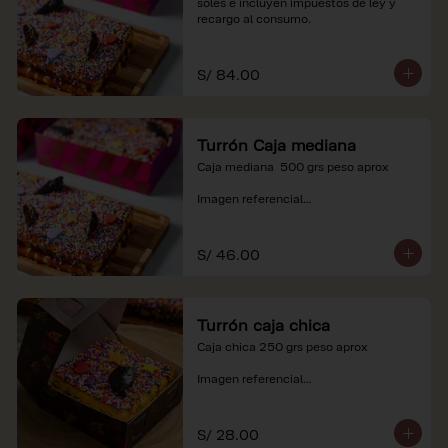
soles e incluyen impuestos de ley y 
recargo al consumo.
S/ 84.00
Turrón Caja mediana
Caja mediana  500 grs peso aprox 

Imagen referencial

*Nuestros precios están expresados en 
soles e incluyen impuestos de ley y 
S/ 46.00
recargo al consumo.
Turrón caja chica
Caja chica 250 grs peso aprox

Imagen referencial

*Nuestros precios están expresados en 
soles e incluyen impuestos de ley y 
S/ 28.00
recargo al consumo.