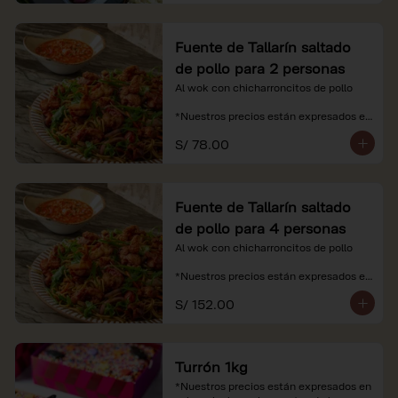
Fuente de Tallarín saltado
de pollo para 2 personas
Al wok con chicharroncitos de pollo

*Nuestros precios están expresados en 
soles e incluyen impuestos de ley y 
S/ 78.00
recargo al consumo.
Fuente de Tallarín saltado
de pollo para 4 personas
Al wok con chicharroncitos de pollo

*Nuestros precios están expresados en 
soles e incluyen impuestos de ley y 
S/ 152.00
recargo al consumo.
Turrón 1kg
*Nuestros precios están expresados en 