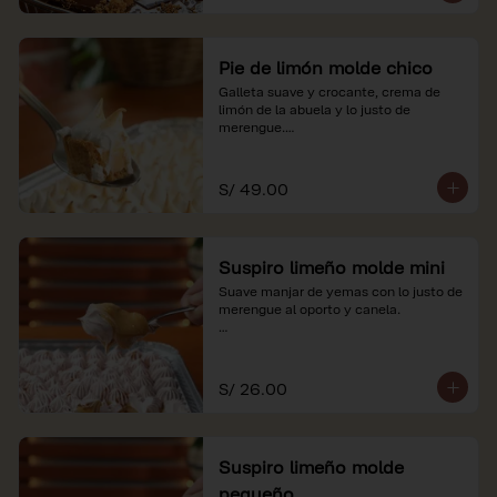
Pie de limón molde chico
Galleta suave y crocante, crema de 
limón de la abuela y lo justo de 
merengue.

*Nuestros precios están expresados en 
soles e incluyen impuestos de ley y 
S/ 49.00
recargo al consumo.
Suspiro limeño molde mini
Suave manjar de yemas con lo justo de 
merengue al oporto y canela.

*Nuestros precios están expresados en 
soles e incluyen impuestos de ley y 
recargo al consumo.
S/ 26.00
Suspiro limeño molde
pequeño