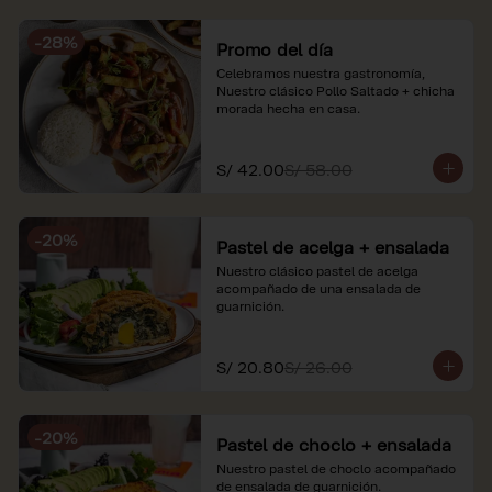
soles e incluyen impuestos de ley y 
recargo al consumo. Imágenes 
-
28
%
referenciales.
Promo del día
Celebramos nuestra gastronomía, 
Nuestro clásico Pollo Saltado + chicha 
morada hecha en casa.
S/ 42.00
S/ 58.00
-
20
%
Pastel de acelga + ensalada
Nuestro clásico pastel de acelga 
acompañado de una ensalada de 
guarnición.
S/ 20.80
S/ 26.00
-
20
%
Pastel de choclo + ensalada
Nuestro pastel de choclo acompañado 
de ensalada de guarnición.