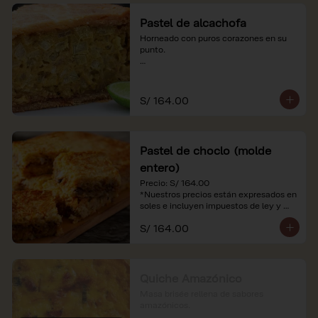
Pastel de alcachofa
Horneado con puros corazones en su 
punto.

*Nuestros precios están expresados en 
soles e incluyen impuestos de ley y 
recargo al consumo.
S/ 164.00
Pastel de choclo (molde
entero)
Precio: S/ 164.00

*Nuestros precios están expresados en 
soles e incluyen impuestos de ley y 
recargo al consumo.
S/ 164.00
Quiche Amazónico
Masa brisée rellena de sabores 
amazónicos.
