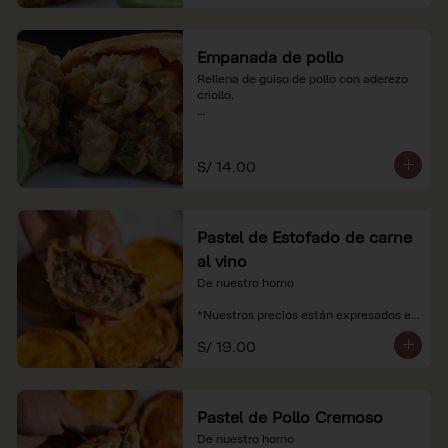
Empanada de pollo
Rellena de guiso de pollo con aderezo 
criollo.

*Nuestros precios están expresados en 
soles e incluyen impuestos de ley y 
recargo al consumo.
S/ 14.00
Pastel de Estofado de carne
al vino
De nuestro horno

*Nuestros precios están expresados en 
soles e incluyen impuestos de ley y 
S/ 19.00
recargo al consumo.
Pastel de Pollo Cremoso
De nuestro horno
