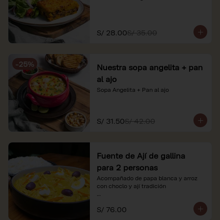
S/ 28.00
S/ 35.00
-
25
%
Nuestra sopa angelita + pan
al ajo
Sopa Angelita + Pan al ajo
S/ 31.50
S/ 42.00
Fuente de Ají de gallina
para 2 personas
Acompañado de papa blanca y arroz 
con choclo y ají tradición

*Nuestros precios están expresados en 
S/ 76.00
soles e incluyen impuestos de ley y 
recargo al consumo.