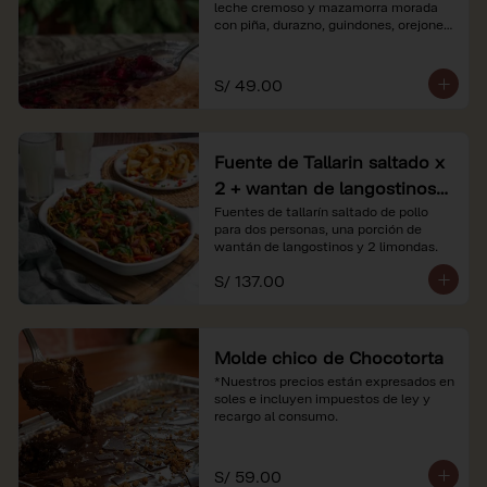
leche cremoso y mazamorra morada 
con piña, durazno, guindones, orejones 
y membrillo

*Nuestros precios están expresados en 
S/ 49.00
soles e incluyen impuestos de ley y 
recargo al consumo.
Fuente de Tallarin saltado x
2 + wantan de langostinos +
2 limonadas
Fuentes de tallarín saltado de pollo 
para dos personas, una porción de 
wantán de langostinos y 2 limondas.
S/ 137.00
Molde chico de Chocotorta
*Nuestros precios están expresados en 
soles e incluyen impuestos de ley y 
recargo al consumo.
S/ 59.00