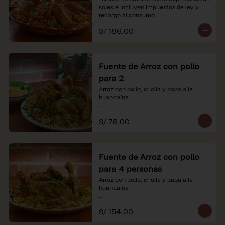
soles e incluyen impuestos de ley y 
recargo al consumo.
S/ 186.00
Fuente de Arroz con pollo
para 2
Arroz con pollo, criolla y papa a la 
huancaína

*Nuestros precios están expresados en 
S/ 78.00
soles e incluyen impuestos de ley y 
recargo al consumo.
Fuente de Arroz con pollo
para 4 personas
Arroz con pollo, criolla y papa a la 
huancaína

*Nuestros precios están expresados en 
S/ 154.00
soles e incluyen impuestos de ley y 
recargo al consumo.