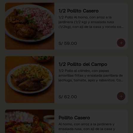
1/2 Pollito Casero
1/2 Pollo Al horno, con arroz a la 
jardinera (1/2 kg) y ensalada rusa 
(1/2kg), con aji de la casa y rocoto con 
china.

*Nuestros precios están expresados en 
S/ 59.00
soles e incluyen impuestos de ley y 
recargo al consumo.
1/2 Pollito del Campo
1/2 Pollo al cilindro, con papas 
amarillas fritas y ensalada parrillera de 
lechuga, tomate, apio y rabanitos. Con 
ají de la casa y rocoto con china.

*Nuestros precios están expresados en 
S/ 62.00
soles e incluyen impuestos de ley y 
recargo al consumo.
Pollito Casero
Al horno, con arroz a la jardinera y 
ensalada rusa, con aji de la casa y 