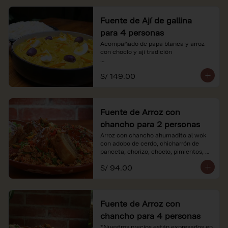
Fuente de Ají de gallina
para 4 personas
Acompañado de papa blanca y arroz 
con choclo y ají tradición

*Nuestros precios están expresados en 
S/ 149.00
soles e incluyen impuestos de ley y 
recargo al consumo.
Fuente de Arroz con
chancho para 2 personas
Arroz con chancho ahumadito al wok 
con adobo de cerdo, chicharrón de 
panceta, chorizo, choclo, pimientos, 
col y criolla de rabanito y palta.

S/ 94.00
*Nuestros precios están expresados en 
soles e incluyen impuestos de ley y 
recargo al consumo.
Fuente de Arroz con
chancho para 4 personas
*Nuestros precios están expresados en 