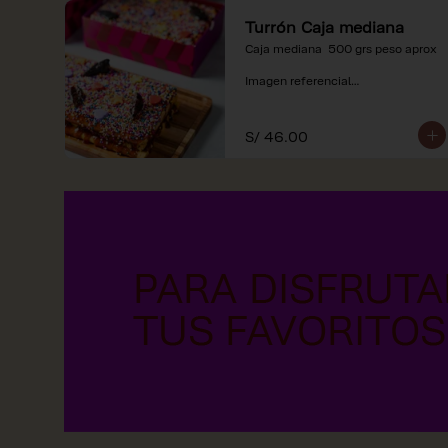
Turrón Caja mediana
Caja mediana  500 grs peso aprox 

Imagen referencial

*Nuestros precios están 
expresados en soles e incluyen 
S/ 46.00
impuestos de ley y recargo al 
consumo.