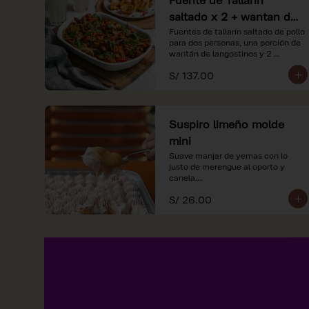
saltado x 2 + wantan de
langostinos + 2
Fuentes de tallarín saltado de pollo 
para dos personas, una porción de 
limonadas
wantán de langostinos y 2 
limondas.
S/ 137.00
Suspiro limeño molde
mini
Suave manjar de yemas con lo 
justo de merengue al oporto y 
canela.

S/ 26.00
*Nuestros precios están 
expresados en soles e incluyen 
impuestos de ley y recargo al 
consumo.