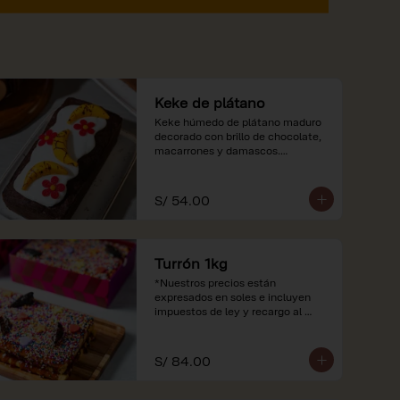
Keke de plátano
Keke húmedo de plátano maduro 
decorado con brillo de chocolate, 
macarrones y damascos.

*Nuestros precios están 
expresados en soles e incluyen 
S/ 54.00
impuestos de ley y recargo al 
consumo.
Turrón 1kg
*Nuestros precios están 
expresados en soles e incluyen 
impuestos de ley y recargo al 
consumo.
S/ 84.00