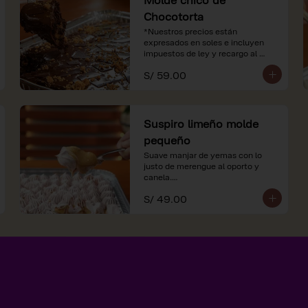
Chocotorta
*Nuestros precios están 
expresados en soles e incluyen 
impuestos de ley y recargo al 
consumo.
S/ 59.00
Suspiro limeño molde
pequeño
Suave manjar de yemas con lo 
justo de merengue al oporto y 
canela.

S/ 49.00
*Nuestros precios están 
expresados en soles e incluyen 
impuestos de ley y recargo al 
consumo.