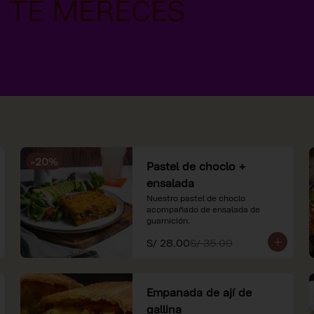
-
20
%
Pastel de choclo +
ensalada
Nuestro pastel de choclo 
acompañado de ensalada de 
guarnición.
S/ 28.00
S/ 35.00
Empanada de ají de
gallina