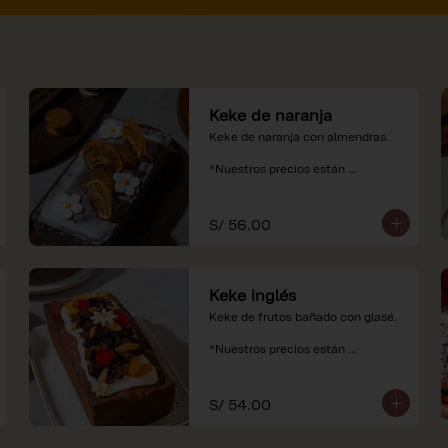
Keke de naranja
Keke de naranja con almendras.

*Nuestros precios están 
expresados en soles e incluyen 
impuestos de ley y recargo al 
consumo.
S/ 56.00
Keke inglés
Keke de frutos bañado con glasé.

*Nuestros precios están 
expresados en soles e incluyen 
impuestos de ley y recargo al 
consumo.
S/ 54.00