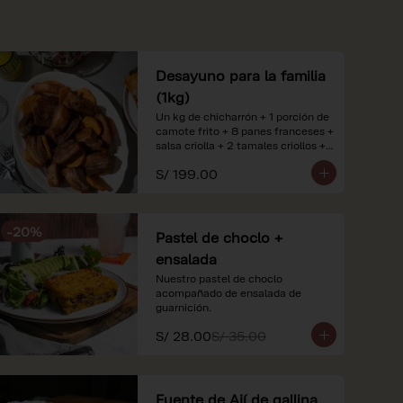
Desayuno para la familia
(1kg)
Un kg de chicharrón + 1 porción de 
camote frito + 8 panes franceses + 
salsa criolla + 2 tamales criollos + 
2 litros de jugo de naranja.

S/ 199.00
*Nuestros precios están 
expresados en soles e incluyen 
impuestos de ley y recargo al 
-
20
%
consumo. Imágenes referenciales.
Pastel de choclo +
ensalada
Nuestro pastel de choclo 
acompañado de ensalada de 
guarnición.
S/ 28.00
S/ 35.00
Fuente de Ají de gallina