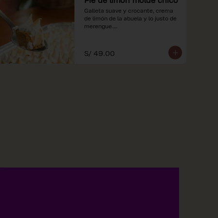
Galleta suave y crocante, crema 
de limón de la abuela y lo justo de 
merengue.

*Nuestros precios están 
expresados en soles e incluyen 
S/ 49.00
impuestos de ley y recargo al 
consumo.