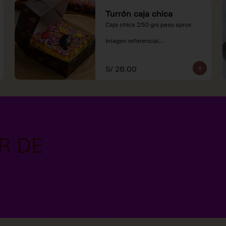
Turrón caja chica
Caja chica 250 grs peso aprox

Imagen referencial

*Nuestros precios están 
expresados en soles e incluyen 
S/ 28.00
impuestos de ley y recargo al 
consumo.