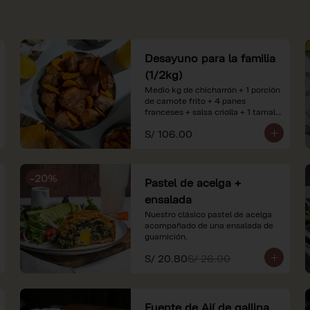
Desayuno para la familia
(1/2kg)
Medio kg de chicharrón + 1 porción 
de camote frito + 4 panes 
franceses + salsa criolla + 1 tamal 
criollo + 1 litro de jugo de naranja.

S/ 106.00
*Nuestros precios están 
expresados en soles e incluyen 
impuestos de ley y recargo al 
-
20
%
consumo. Imágenes referenciales.
Pastel de acelga +
ensalada
Nuestro clásico pastel de acelga 
acompañado de una ensalada de 
guarnición.
S/ 20.80
S/ 26.00
Fuente de Ají de gallina