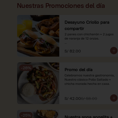
Nuestras Promociones del día
Desayuno Criollo para
compartir
2 panes con chicharrón + 2 jugos 
de naranja de 12 onzas.

*Nuestros precios están 
S/ 82.00
expresados en soles e incluyen 
impuestos de ley y recargo al 
consumo. Imágenes referenciales.
-
28
%
Promo del día
Celebramos nuestra gastronomía, 
Nuestro clásico Pollo Saltado + 
chicha morada hecha en casa.
S/ 42.00
S/ 58.00
-
25
%
Nuestra sopa angelita +