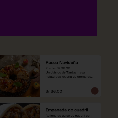
Rosca Navideña
Precio: S/ 86.00

Un clásico de Tanta: masa 
hojaldrada rellena de crema de

almendras.

*Nuestros precios están 
S/ 86.00
expresados en soles e incluyen 
impuestos de ley y recargo al 
consumo.
Empanada de cuadril
Rellena de guiso de cuadril con 