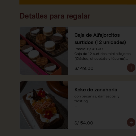
Detalles para regalar
Caja de Alfajorcitos
surtidos (12 unidades)
Precio: S/ 49.00

Caja de 12 surtidos mini alfajores 
(Clásico, chocolate y lúcuma)

S/ 49.00
*Nuestros precios están 
expresados en soles e incluyen 
impuestos de ley y recargo al 
consumo. Imágenes referenciales.
Keke de zanahoria
con pecanas, damascos  y 
frosting.

*Nuestros precios están 
expresados en soles e incluyen 
impuestos de ley y recargo al 
S/ 54.00
consumo.