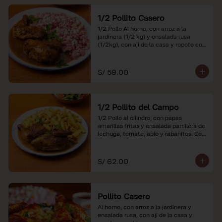
1/2 Pollito Casero
1/2 Pollo Al horno, con arroz a la 
jardinera (1/2 kg) y ensalada rusa 
(1/2kg), con aji de la casa y rocoto con 
china.

*Nuestros precios están expresados en 
S/ 59.00
soles e incluyen impuestos de ley y 
recargo al consumo.
1/2 Pollito del Campo
1/2 Pollo al cilindro, con papas 
amarillas fritas y ensalada parrillera de 
lechuga, tomate, apio y rabanitos. Con 
ají de la casa y rocoto con china.

*Nuestros precios están expresados en 
S/ 62.00
soles e incluyen impuestos de ley y 
recargo al consumo.
Pollito Casero
Al horno, con arroz a la jardinera y 
ensalada rusa, con aji de la casa y 