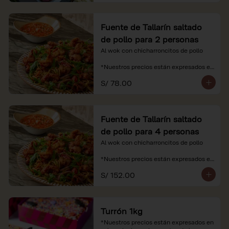
Fuente de Tallarín saltado
de pollo para 2 personas
Al wok con chicharroncitos de pollo

*Nuestros precios están expresados en 
soles e incluyen impuestos de ley y 
S/ 78.00
recargo al consumo.
Fuente de Tallarín saltado
de pollo para 4 personas
Al wok con chicharroncitos de pollo

*Nuestros precios están expresados en 
soles e incluyen impuestos de ley y 
S/ 152.00
recargo al consumo.
Turrón 1kg
*Nuestros precios están expresados en 