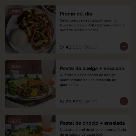
soles e incluyen impuestos de ley y 
recargo al consumo. Imágenes 
-
28
%
referenciales.
Promo del día
Celebramos nuestra gastronomía, 
Nuestro clásico Pollo Saltado + chicha 
morada hecha en casa.
S/ 42.00
S/ 58.00
-
20
%
Pastel de acelga + ensalada
Nuestro clásico pastel de acelga 
acompañado de una ensalada de 
guarnición.
S/ 20.80
S/ 26.00
-
20
%
Pastel de choclo + ensalada
Nuestro pastel de choclo acompañado 
de ensalada de guarnición.