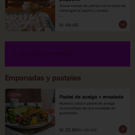
Suave manjar de yemas con lo justo de 
merengue al oporto y canela.

*Nuestros precios están expresados en 
S/ 49.00
soles e incluyen impuestos de ley y 
recargo al consumo.
Empanadas y pasteles
-
20
%
Pastel de acelga + ensalada
Nuestro clásico pastel de acelga 
acompañado de una ensalada de 
guarnición.
S/ 20.80
S/ 26.00