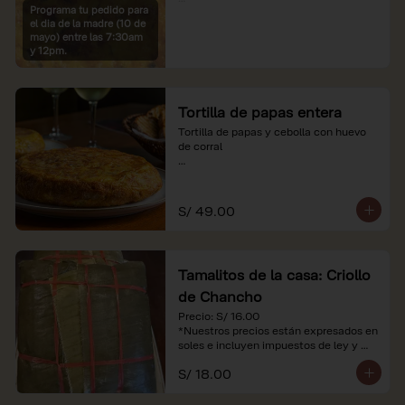
Programa tu pedido para
*Imágenes referenciales

el dia de la madre (10 de
*Nuestros precios están expresados en 
mayo) entre las 7:30am
soles e incluyen IGV y servicio
y 12pm.
Tortilla de papas entera
Tortilla de papas y cebolla con huevo 
de corral

*Nuestros precios están expresados en 
soles e incluyen impuestos de ley y 
recargo al consumo.
S/ 49.00
Tamalitos de la casa: Criollo
de Chancho
Precio: S/ 16.00

*Nuestros precios están expresados en 
soles e incluyen impuestos de ley y 
recargo al consumo.
S/ 18.00