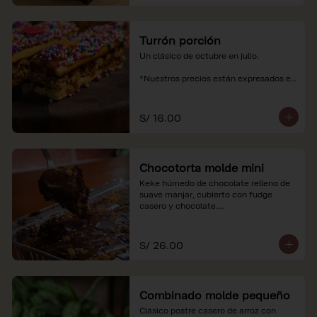
Turrón porción
Un clásico de octubre en julio.

*Nuestros precios están expresados en 
soles e incluyen impuestos de ley y 
recargo al consumo.
S/ 16.00
Chocotorta molde mini
Keke húmedo de chocolate relleno de 
suave manjar, cubierto con fudge 
casero y chocolate.

*Nuestros precios están expresados en 
soles e incluyen impuestos de ley y 
S/ 26.00
recargo al consumo. Imagenes 
referenciales
Combinado molde pequeño
Clásico postre casero de arroz con 