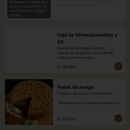
Cuadril, Ají de gallina, lomo saltado, 
Programa tu pedido para
pollo y tamalito verde.

el dia de la madre (10 de
mayo) entre las 7:30am
*Nuestros precios están expresados en 
y 12pm.
soles e incluyen impuestos de ley y 
recargo al consumo.
Caja de Miniempanaditas x
24
Caja de 24 unidades surtidas:

Cuadril, ají de gallina, lomo saltado, 
pollo y tamalito verde.

S/ 86.00
*Nuestros precios están expresados en 
soles e incluyen impuestos de ley y 
recargo al consumo.
Pastel de acelga
El clásico de toda la vida de tanta.

*Nuestros precios están expresados en 
soles e incluyen impuestos de ley y 
recargo al consumo.
S/ 84.00