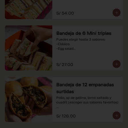
-Huevo y aceituna

-Pollo, tomate y palta

-Jamón, tomate y huevo

S/ 54.00
*Nuestros precios están expresados en 
soles e incluyen impuestos de ley y 
recargo al consumo. Imágenes 
Bandeja de 6 Mini triples
referenciales.
Puedes elegir hasta 3 sabores:

-Clásico

-Egg salad

-Huevo y aceituna

-Pollo, tomate y palta

-Jamón, tomate y huevo

S/ 27.00
*Nuestros precios están expresados en 
soles e incluyen impuestos de ley y 
recargo al consumo. Imágenes 
Bandeja de 12 empanadas
referenciales.
surtidas
Pollo, ají de gallina, lomo saltado y 
cuadril (escoger sus sabores favoritos)

*Nuestros precios están expresados en 
S/ 126.00
soles e incluyen impuestos de ley y 
recargo al consumo.