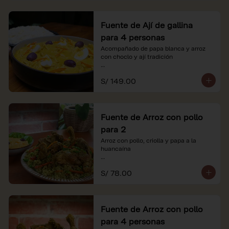
Fuente de Ají de gallina
para 4 personas
Acompañado de papa blanca y arroz 
con choclo y ají tradición

*Nuestros precios están expresados en 
S/ 149.00
soles e incluyen impuestos de ley y 
recargo al consumo.
Fuente de Arroz con pollo
para 2
Arroz con pollo, criolla y papa a la 
huancaína

*Nuestros precios están expresados en 
S/ 78.00
soles e incluyen impuestos de ley y 
recargo al consumo.
Fuente de Arroz con pollo
para 4 personas