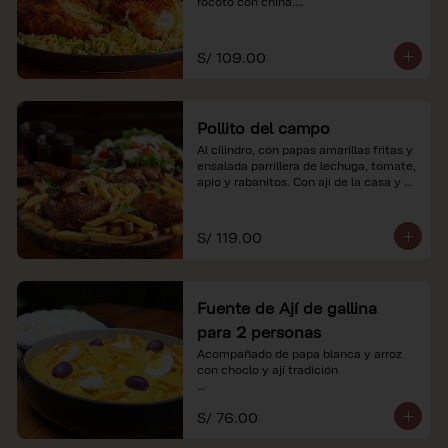
rocoto con china.

*Nuestros precios están expresados en 
soles e incluyen impuestos de ley y 
S/ 109.00
recargo al consumo.
Pollito del campo
Al cilindro, con papas amarillas fritas y 
ensalada parrillera de lechuga, tomate, 
apio y rabanitos. Con ají de la casa y 
rocoto con china.

*Nuestros precios están expresados en 
S/ 119.00
soles e incluyen impuestos de ley y 
recargo al consumo.
Fuente de Ají de gallina
para 2 personas
Acompañado de papa blanca y arroz 
con choclo y ají tradición

*Nuestros precios están expresados en 
S/ 76.00
soles e incluyen impuestos de ley y 
recargo al consumo.