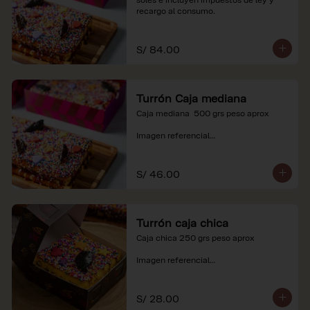
recargo al consumo.
S/ 84.00
Turrón Caja mediana
Caja mediana  500 grs peso aprox 

Imagen referencial

*Nuestros precios están expresados en 
soles e incluyen impuestos de ley y 
S/ 46.00
recargo al consumo.
Turrón caja chica
Caja chica 250 grs peso aprox

Imagen referencial

*Nuestros precios están expresados en 
soles e incluyen impuestos de ley y 
S/ 28.00
recargo al consumo.