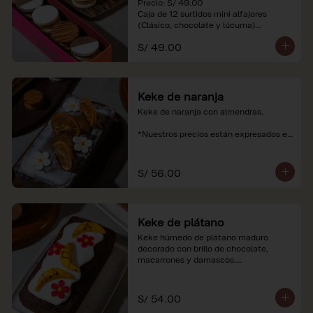
Precio: S/ 49.00

Caja de 12 surtidos mini alfajores 
(Clásico, chocolate y lúcuma)

S/ 49.00
*Nuestros precios están expresados en 
soles e incluyen impuestos de ley y 
recargo al consumo. Imágenes 
referenciales.
Keke de naranja
Keke de naranja con almendras.

*Nuestros precios están expresados en 
soles e incluyen impuestos de ley y 
recargo al consumo.
S/ 56.00
Keke de plátano
Keke húmedo de plátano maduro 
decorado con brillo de chocolate, 
macarrones y damascos.

*Nuestros precios están expresados en 
soles e incluyen impuestos de ley y 
S/ 54.00
recargo al consumo.