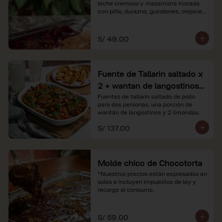
leche cremoso y mazamorra morada 
con piña, durazno, guindones, orejones 
y membrillo

*Nuestros precios están expresados en 
S/ 49.00
soles e incluyen impuestos de ley y 
recargo al consumo.
Fuente de Tallarin saltado x
2 + wantan de langostinos +
2 limonadas
Fuentes de tallarín saltado de pollo 
para dos personas, una porción de 
wantán de langostinos y 2 limondas.
S/ 137.00
Molde chico de Chocotorta
*Nuestros precios están expresados en 
soles e incluyen impuestos de ley y 
recargo al consumo.
S/ 59.00