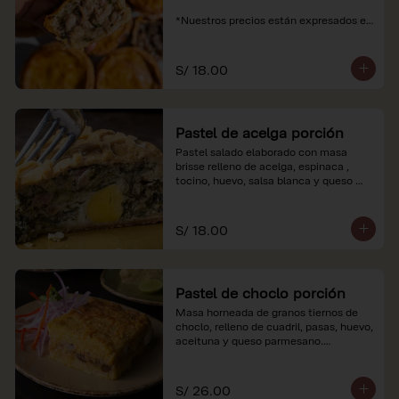
*Nuestros precios están expresados en 
soles e incluyen impuestos de ley y 
recargo al consumo.
S/ 18.00
Pastel de acelga porción
Pastel salado elaborado con masa 
brisse relleno de acelga, espinaca , 
tocino, huevo, salsa blanca y queso 
parmesano.

*Nuestros precios están expresados en 
S/ 18.00
soles e incluyen impuestos de ley y 
recargo al consumo.
Pastel de choclo porción
Masa horneada de granos tiernos de 
choclo, relleno de cuadril, pasas, huevo, 
aceituna y queso parmesano.

*Nuestros precios están expresados en 
soles e incluyen impuestos de ley y 
S/ 26.00
recargo al consumo.