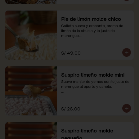
Pie de limón molde chico
Galleta suave y crocante, crema de 
limón de la abuela y lo justo de 
merengue.

*Nuestros precios están expresados en 
soles e incluyen impuestos de ley y 
S/ 49.00
recargo al consumo.
Suspiro limeño molde mini
Suave manjar de yemas con lo justo de 
merengue al oporto y canela.

*Nuestros precios están expresados en 
soles e incluyen impuestos de ley y 
recargo al consumo.
S/ 26.00
Suspiro limeño molde
pequeño