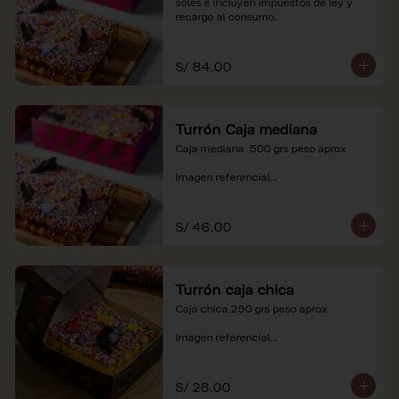
soles e incluyen impuestos de ley y 
recargo al consumo.
S/ 84.00
Turrón Caja mediana
Caja mediana  500 grs peso aprox 

Imagen referencial

*Nuestros precios están expresados en 
soles e incluyen impuestos de ley y 
S/ 46.00
recargo al consumo.
Turrón caja chica
Caja chica 250 grs peso aprox

Imagen referencial

*Nuestros precios están expresados en 
soles e incluyen impuestos de ley y 
S/ 28.00
recargo al consumo.