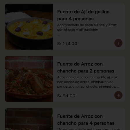
Fuente de Ají de gallina
para 4 personas
Acompañado de papa blanca y arroz 
con choclo y ají tradición

*Nuestros precios están expresados en 
S/ 149.00
soles e incluyen impuestos de ley y 
recargo al consumo.
Fuente de Arroz con
chancho para 2 personas
Arroz con chancho ahumadito al wok 
con adobo de cerdo, chicharrón de 
panceta, chorizo, choclo, pimientos, 
col y criolla de rabanito y palta.

S/ 94.00
*Nuestros precios están expresados en 
soles e incluyen impuestos de ley y 
recargo al consumo.
Fuente de Arroz con
chancho para 4 personas
*Nuestros precios están expresados en 