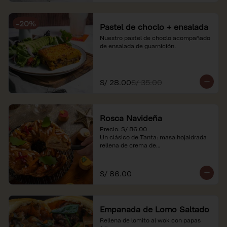
-
20
%
Pastel de choclo + ensalada
Nuestro pastel de choclo acompañado 
de ensalada de guarnición.
S/ 28.00
S/ 35.00
Rosca Navideña
Precio: S/ 86.00

Un clásico de Tanta: masa hojaldrada 
rellena de crema de

almendras.

*Nuestros precios están expresados en 
S/ 86.00
soles e incluyen impuestos de ley y 
recargo al consumo.
Empanada de Lomo Saltado
Rellena de lomito al wok con papas 