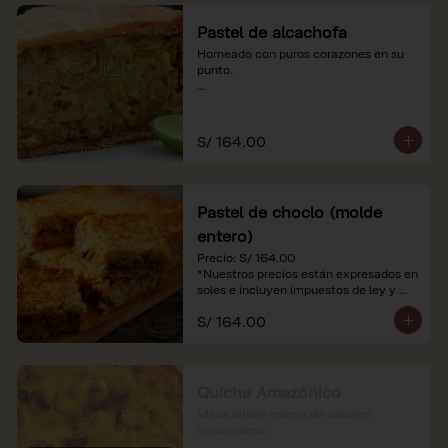
Pastel de alcachofa
Horneado con puros corazones en su 
punto.

*Nuestros precios están expresados en 
soles e incluyen impuestos de ley y 
recargo al consumo.
S/ 164.00
Pastel de choclo (molde
entero)
Precio: S/ 164.00

*Nuestros precios están expresados en 
soles e incluyen impuestos de ley y 
recargo al consumo.
S/ 164.00
Quiche Amazónico
Masa brisée rellena de sabores 
amazónicos.
