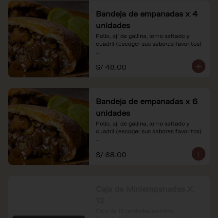
Bandeja de empanadas x 4
unidades
Pollo, ají de gallina, lomo saltado y 
cuadril (escoger sus sabores favoritos)

*Nuestros precios están expresados en 
S/ 48.00
soles e incluyen impuestos de ley y 
recargo al consumo.
Bandeja de empanadas x 6
unidades
Pollo, ají de gallina, lomo saltado y 
cuadril (escoger sus sabores favoritos)

*Nuestros precios están expresados en 
S/ 68.00
soles e incluyen impuestos de ley y 
recargo al consumo.
Caja de Miniempanadas X
12
Caja de 12 unidades surtidas: 
