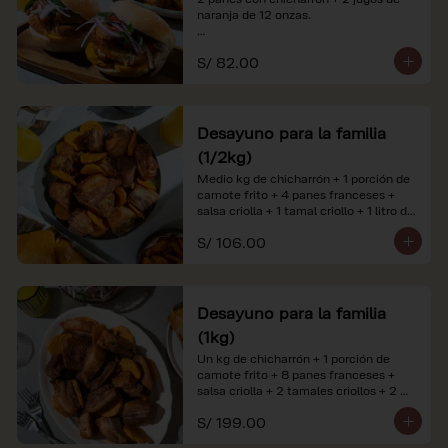
naranja de 12 onzas.

*Nuestros precios están expresados en 
S/ 82.00
soles e incluyen impuestos de ley y 
recargo al consumo. Imágenes 
referenciales.
Desayuno para la familia
(1/2kg)
Medio kg de chicharrón + 1 porción de 
camote frito + 4 panes franceses + 
salsa criolla + 1 tamal criollo + 1 litro de 
jugo de naranja.

S/ 106.00
*Nuestros precios están expresados en 
soles e incluyen impuestos de ley y 
recargo al consumo. Imágenes 
referenciales.
Desayuno para la familia
(1kg)
Un kg de chicharrón + 1 porción de 
camote frito + 8 panes franceses + 
salsa criolla + 2 tamales criollos + 2 
litros de jugo de naranja.

S/ 199.00
*Nuestros precios están expresados en 