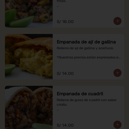
fritas.

*Nuestros precios están expresados en 
soles e incluyen impuestos de ley y 
recargo al consumo.
S/ 16.00
Empanada de ají de gallina
Relleno de ají de gallina y aceituna.

*Nuestros precios están expresados en 
soles e incluyen impuestos de ley y 
recargo al consumo.
S/ 14.00
Empanada de cuadril
Rellena de guiso de cuadril con sabor 
criollo.

*Nuestros precios están expresados en 
soles e incluyen impuestos de ley y 
recargo al consumo.
S/ 14.00