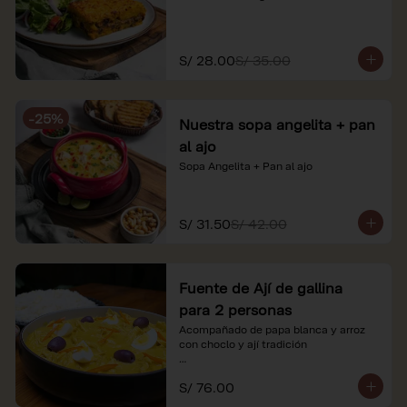
S/ 28.00
S/ 35.00
-
25
%
Nuestra sopa angelita + pan
al ajo
Sopa Angelita + Pan al ajo
S/ 31.50
S/ 42.00
Fuente de Ají de gallina
para 2 personas
Acompañado de papa blanca y arroz 
con choclo y ají tradición

*Nuestros precios están expresados en 
S/ 76.00
soles e incluyen impuestos de ley y 
recargo al consumo.