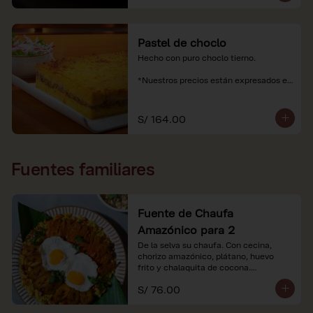
Pastel de choclo
Hecho con puro choclo tierno.

*Nuestros precios están expresados en 
soles e incluyen impuestos de ley y 
recargo al consumo.
S/ 164.00
Fuentes familiares
Fuente de Chaufa
Amazónico para 2
De la selva su chaufa. Con cecina, 
chorizo amazónico, plátano, huevo

frito y chalaquita de cocona.

S/ 76.00
*Imágenes referenciales.

*Nuestros precios están expresados en 
soles e incluyen IGV y servicio.