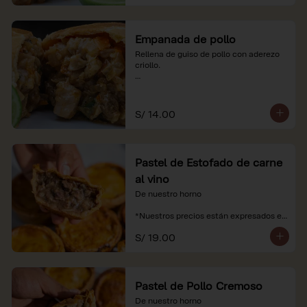
Empanada de pollo
Rellena de guiso de pollo con aderezo 
criollo.

*Nuestros precios están expresados en 
soles e incluyen impuestos de ley y 
recargo al consumo.
S/ 14.00
Pastel de Estofado de carne
al vino
De nuestro horno

*Nuestros precios están expresados en 
soles e incluyen impuestos de ley y 
S/ 19.00
recargo al consumo.
Pastel de Pollo Cremoso
De nuestro horno
