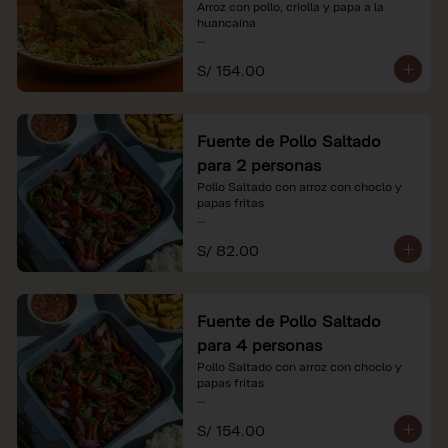
Arroz con pollo, criolla y papa a la 
huancaína

*Nuestros precios están expresados en 
S/ 154.00
soles e incluyen impuestos de ley y 
recargo al consumo.
Fuente de Pollo Saltado
para 2 personas
Pollo Saltado con arroz con choclo y 
papas fritas

*Nuestros precios están expresados en 
S/ 82.00
soles e incluyen impuestos de ley y 
recargo al consumo.
Fuente de Pollo Saltado
para 4 personas
Pollo Saltado con arroz con choclo y 
papas fritas

*Nuestros precios están expresados en 
S/ 154.00
soles e incluyen impuestos de ley y 
recargo al consumo.