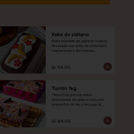
Keke de plátano
Keke húmedo de plátano maduro 
decorado con brillo de chocolate, 
macarrones y damascos.

*Nuestros precios están 
expresados en soles e incluyen 
S/ 54.00
impuestos de ley y recargo al 
consumo.
Turrón 1kg
*Nuestros precios están 
expresados en soles e incluyen 
impuestos de ley y recargo al 
consumo.
S/ 84.00