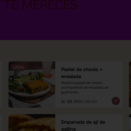
-
20
%
Pastel de choclo +
ensalada
Nuestro pastel de choclo 
acompañado de ensalada de 
guarnición.
S/ 28.00
S/ 35.00
Empanada de ají de
gallina