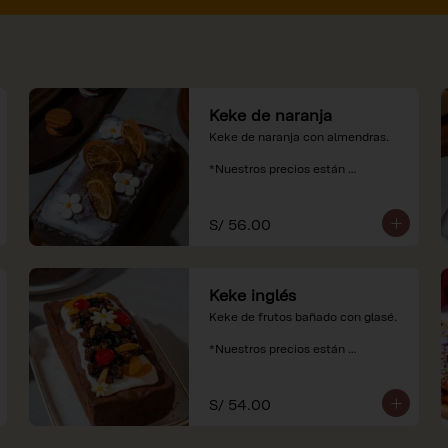
Keke de naranja
Keke de naranja con almendras.

*Nuestros precios están 
expresados en soles e incluyen 
impuestos de ley y recargo al 
consumo.
S/ 56.00
Keke inglés
Keke de frutos bañado con glasé.

*Nuestros precios están 
expresados en soles e incluyen 
impuestos de ley y recargo al 
consumo.
S/ 54.00