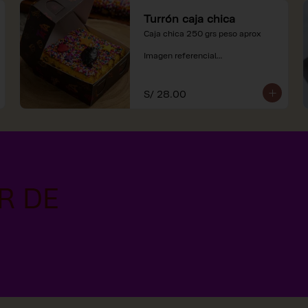
Turrón caja chica
Caja chica 250 grs peso aprox

Imagen referencial

*Nuestros precios están 
expresados en soles e incluyen 
S/ 28.00
impuestos de ley y recargo al 
consumo.