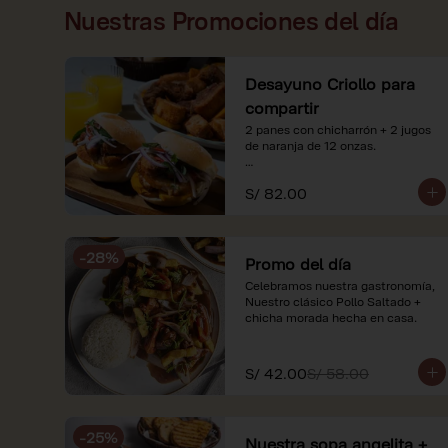
Nuestras Promociones del día
Desayuno Criollo para
compartir
2 panes con chicharrón + 2 jugos 
de naranja de 12 onzas.

*Nuestros precios están 
S/ 82.00
expresados en soles e incluyen 
impuestos de ley y recargo al 
consumo. Imágenes referenciales.
-
28
%
Promo del día
Celebramos nuestra gastronomía, 
Nuestro clásico Pollo Saltado + 
chicha morada hecha en casa.
S/ 42.00
S/ 58.00
-
25
%
Nuestra sopa angelita +