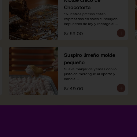
Chocotorta
*Nuestros precios están 
expresados en soles e incluyen 
impuestos de ley y recargo al 
consumo.
S/ 59.00
Suspiro limeño molde
pequeño
Suave manjar de yemas con lo 
justo de merengue al oporto y 
canela.

S/ 49.00
*Nuestros precios están 
expresados en soles e incluyen 
impuestos de ley y recargo al 
consumo.