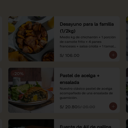
Desayuno para la familia
(1/2kg)
Medio kg de chicharrón + 1 porción 
de camote frito + 4 panes 
franceses + salsa criolla + 1 tamal 
criollo + 1 litro de jugo de naranja.

S/ 106.00
*Nuestros precios están 
expresados en soles e incluyen 
impuestos de ley y recargo al 
-
20
%
consumo. Imágenes referenciales.
Pastel de acelga +
ensalada
Nuestro clásico pastel de acelga 
acompañado de una ensalada de 
guarnición.
S/ 20.80
S/ 26.00
Fuente de Ají de gallina