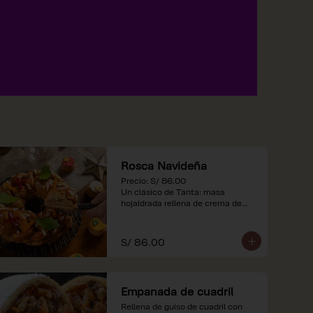
Rosca Navideña
Precio: S/ 86.00

Un clásico de Tanta: masa 
hojaldrada rellena de crema de

almendras.

*Nuestros precios están 
S/ 86.00
expresados en soles e incluyen 
impuestos de ley y recargo al 
consumo.
Empanada de cuadril
Rellena de guiso de cuadril con 