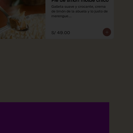
Galleta suave y crocante, crema 
de limón de la abuela y lo justo de 
merengue.

*Nuestros precios están 
expresados en soles e incluyen 
S/ 49.00
impuestos de ley y recargo al 
consumo.