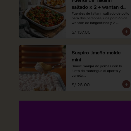
saltado x 2 + wantan de
langostinos + 2
Fuentes de tallarín saltado de pollo 
para dos personas, una porción de 
limonadas
wantán de langostinos y 2 
limondas.
S/ 137.00
Suspiro limeño molde
mini
Suave manjar de yemas con lo 
justo de merengue al oporto y 
canela.

S/ 26.00
*Nuestros precios están 
expresados en soles e incluyen 
impuestos de ley y recargo al 
consumo.