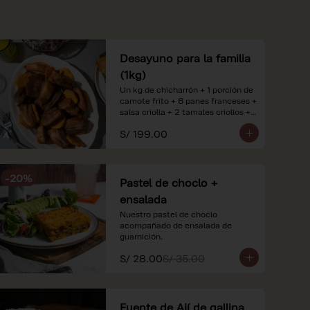
Desayuno para la familia
(1kg)
Un kg de chicharrón + 1 porción de 
camote frito + 8 panes franceses + 
salsa criolla + 2 tamales criollos + 
2 litros de jugo de naranja.

S/ 199.00
*Nuestros precios están 
expresados en soles e incluyen 
impuestos de ley y recargo al 
-
20
%
consumo. Imágenes referenciales.
Pastel de choclo +
ensalada
Nuestro pastel de choclo 
acompañado de ensalada de 
guarnición.
S/ 28.00
S/ 35.00
Fuente de Ají de gallina