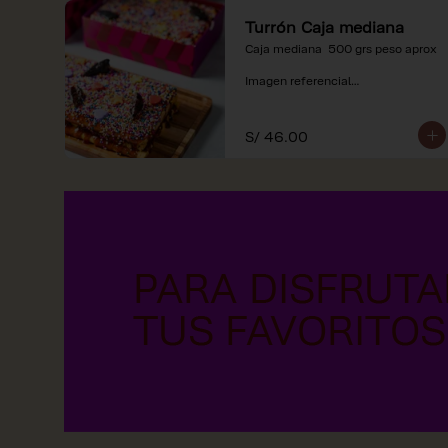
Turrón Caja mediana
Caja mediana  500 grs peso aprox 

Imagen referencial

*Nuestros precios están 
expresados en soles e incluyen 
S/ 46.00
impuestos de ley y recargo al 
consumo.