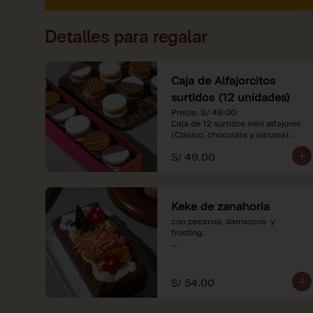
Detalles para regalar
Caja de Alfajorcitos
surtidos (12 unidades)
Precio: S/ 49.00

Caja de 12 surtidos mini alfajores 
(Clásico, chocolate y lúcuma)

S/ 49.00
*Nuestros precios están 
expresados en soles e incluyen 
impuestos de ley y recargo al 
consumo. Imágenes referenciales.
Keke de zanahoria
con pecanas, damascos  y 
frosting.

*Nuestros precios están 
expresados en soles e incluyen 
impuestos de ley y recargo al 
S/ 54.00
consumo.