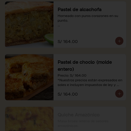
Pastel de alcachofa
Horneado con puros corazones en su 
punto.

*Nuestros precios están expresados en 
soles e incluyen impuestos de ley y 
recargo al consumo.
S/ 164.00
Pastel de choclo (molde
entero)
Precio: S/ 164.00

*Nuestros precios están expresados en 
soles e incluyen impuestos de ley y 
recargo al consumo.
S/ 164.00
Quiche Amazónico
Masa brisée rellena de sabores 
amazónicos.
