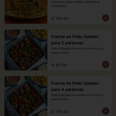
Arroz con pollo, criolla y papa a la 
huancaína

*Nuestros precios están expresados en 
S/ 154.00
soles e incluyen impuestos de ley y 
recargo al consumo.
Fuente de Pollo Saltado
para 2 personas
Pollo Saltado con arroz con choclo y 
papas fritas

*Nuestros precios están expresados en 
S/ 82.00
soles e incluyen impuestos de ley y 
recargo al consumo.
Fuente de Pollo Saltado
para 4 personas
Pollo Saltado con arroz con choclo y 
papas fritas

*Nuestros precios están expresados en 
S/ 154.00
soles e incluyen impuestos de ley y 
recargo al consumo.