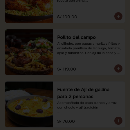
rocoto con china.

*Nuestros precios están expresados en 
soles e incluyen impuestos de ley y 
S/ 109.00
recargo al consumo.
Pollito del campo
Al cilindro, con papas amarillas fritas y 
ensalada parrillera de lechuga, tomate, 
apio y rabanitos. Con ají de la casa y 
rocoto con china.

*Nuestros precios están expresados en 
S/ 119.00
soles e incluyen impuestos de ley y 
recargo al consumo.
Fuente de Ají de gallina
para 2 personas
Acompañado de papa blanca y arroz 
con choclo y ají tradición

*Nuestros precios están expresados en 
S/ 76.00
soles e incluyen impuestos de ley y 
recargo al consumo.