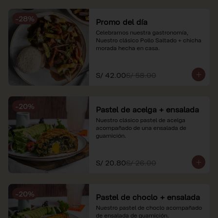
soles e incluyen impuestos de ley y 
recargo al consumo. Imágenes 
-
28
%
referenciales.
Promo del día
Celebramos nuestra gastronomía, 
Nuestro clásico Pollo Saltado + chicha 
morada hecha en casa.
S/ 42.00
S/ 58.00
-
20
%
Pastel de acelga + ensalada
Nuestro clásico pastel de acelga 
acompañado de una ensalada de 
guarnición.
S/ 20.80
S/ 26.00
-
20
%
Pastel de choclo + ensalada
Nuestro pastel de choclo acompañado 
de ensalada de guarnición.