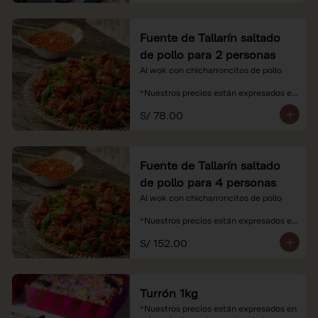
Fuente de Tallarín saltado
de pollo para 2 personas
Al wok con chicharroncitos de pollo

*Nuestros precios están expresados en 
soles e incluyen impuestos de ley y 
S/ 78.00
recargo al consumo.
Fuente de Tallarín saltado
de pollo para 4 personas
Al wok con chicharroncitos de pollo

*Nuestros precios están expresados en 
soles e incluyen impuestos de ley y 
S/ 152.00
recargo al consumo.
Turrón 1kg
*Nuestros precios están expresados en 