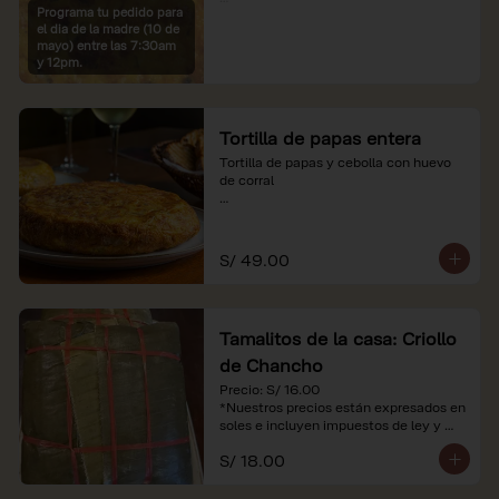
Programa tu pedido para
*Imágenes referenciales

el dia de la madre (10 de
*Nuestros precios están expresados en 
mayo) entre las 7:30am
soles e incluyen IGV y servicio
y 12pm.
Tortilla de papas entera
Tortilla de papas y cebolla con huevo 
de corral

*Nuestros precios están expresados en 
soles e incluyen impuestos de ley y 
recargo al consumo.
S/ 49.00
Tamalitos de la casa: Criollo
de Chancho
Precio: S/ 16.00

*Nuestros precios están expresados en 
soles e incluyen impuestos de ley y 
recargo al consumo.
S/ 18.00