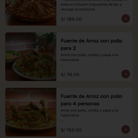
soles e incluyen impuestos de ley y 
recargo al consumo.
S/ 186.00
Fuente de Arroz con pollo
para 2
Arroz con pollo, criolla y papa a la 
huancaína

*Nuestros precios están expresados en 
S/ 78.00
soles e incluyen impuestos de ley y 
recargo al consumo.
Fuente de Arroz con pollo
para 4 personas
Arroz con pollo, criolla y papa a la 
huancaína

*Nuestros precios están expresados en 
S/ 154.00
soles e incluyen impuestos de ley y 
recargo al consumo.