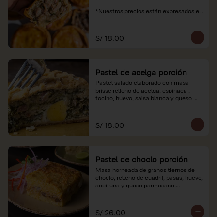
*Nuestros precios están expresados en 
soles e incluyen impuestos de ley y 
recargo al consumo.
S/ 18.00
Pastel de acelga porción
Pastel salado elaborado con masa 
brisse relleno de acelga, espinaca , 
tocino, huevo, salsa blanca y queso 
parmesano.

*Nuestros precios están expresados en 
S/ 18.00
soles e incluyen impuestos de ley y 
recargo al consumo.
Pastel de choclo porción
Masa horneada de granos tiernos de 
choclo, relleno de cuadril, pasas, huevo, 
aceituna y queso parmesano.

*Nuestros precios están expresados en 
soles e incluyen impuestos de ley y 
S/ 26.00
recargo al consumo.