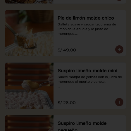
Pie de limón molde chico
Galleta suave y crocante, crema de 
limón de la abuela y lo justo de 
merengue.

*Nuestros precios están expresados en 
soles e incluyen impuestos de ley y 
S/ 49.00
recargo al consumo.
Suspiro limeño molde mini
Suave manjar de yemas con lo justo de 
merengue al oporto y canela.

*Nuestros precios están expresados en 
soles e incluyen impuestos de ley y 
recargo al consumo.
S/ 26.00
Suspiro limeño molde
pequeño