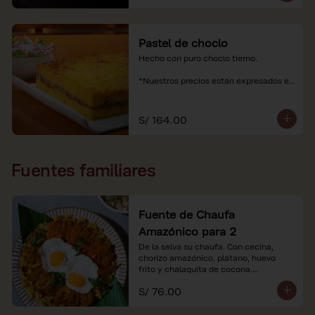
Pastel de choclo
Hecho con puro choclo tierno.

*Nuestros precios están expresados en 
soles e incluyen impuestos de ley y 
recargo al consumo.
S/ 164.00
Fuentes familiares
Fuente de Chaufa
Amazónico para 2
De la selva su chaufa. Con cecina, 
chorizo amazónico, plátano, huevo

frito y chalaquita de cocona.

S/ 76.00
*Imágenes referenciales.

*Nuestros precios están expresados en 
soles e incluyen IGV y servicio.