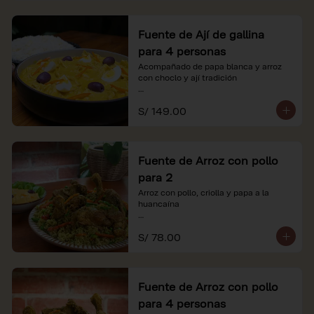
Fuente de Ají de gallina
para 4 personas
Acompañado de papa blanca y arroz 
con choclo y ají tradición

*Nuestros precios están expresados en 
S/ 149.00
soles e incluyen impuestos de ley y 
recargo al consumo.
Fuente de Arroz con pollo
para 2
Arroz con pollo, criolla y papa a la 
huancaína

*Nuestros precios están expresados en 
S/ 78.00
soles e incluyen impuestos de ley y 
recargo al consumo.
Fuente de Arroz con pollo
para 4 personas