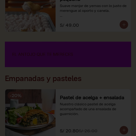
Suave manjar de yemas con lo justo de 
merengue al oporto y canela.

*Nuestros precios están expresados en 
S/ 49.00
soles e incluyen impuestos de ley y 
recargo al consumo.
Empanadas y pasteles
-
20
%
Pastel de acelga + ensalada
Nuestro clásico pastel de acelga 
acompañado de una ensalada de 
guarnición.
S/ 20.80
S/ 26.00