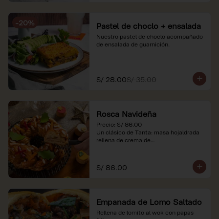
-
20
%
Pastel de choclo + ensalada
Nuestro pastel de choclo acompañado 
de ensalada de guarnición.
S/ 28.00
S/ 35.00
Rosca Navideña
Precio: S/ 86.00

Un clásico de Tanta: masa hojaldrada 
rellena de crema de

almendras.

*Nuestros precios están expresados en 
S/ 86.00
soles e incluyen impuestos de ley y 
recargo al consumo.
Empanada de Lomo Saltado
Rellena de lomito al wok con papas 