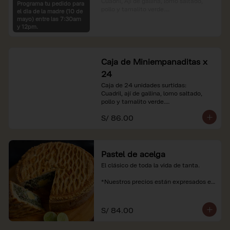
Cuadril, Ají de gallina, lomo saltado, 
Programa tu pedido para
pollo y tamalito verde.

el dia de la madre (10 de
mayo) entre las 7:30am
*Nuestros precios están expresados en 
y 12pm.
soles e incluyen impuestos de ley y 
recargo al consumo.
Caja de Miniempanaditas x
24
Caja de 24 unidades surtidas:

Cuadril, ají de gallina, lomo saltado, 
pollo y tamalito verde.

S/ 86.00
*Nuestros precios están expresados en 
soles e incluyen impuestos de ley y 
recargo al consumo.
Pastel de acelga
El clásico de toda la vida de tanta.

*Nuestros precios están expresados en 
soles e incluyen impuestos de ley y 
recargo al consumo.
S/ 84.00