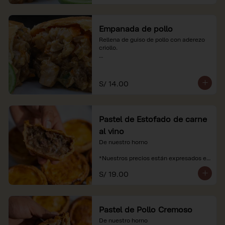
Empanada de pollo
Rellena de guiso de pollo con aderezo 
criollo.

*Nuestros precios están expresados en 
soles e incluyen impuestos de ley y 
recargo al consumo.
S/ 14.00
Pastel de Estofado de carne
al vino
De nuestro horno

*Nuestros precios están expresados en 
soles e incluyen impuestos de ley y 
S/ 19.00
recargo al consumo.
Pastel de Pollo Cremoso
De nuestro horno
