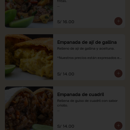
fritas.

*Nuestros precios están expresados en 
soles e incluyen impuestos de ley y 
recargo al consumo.
S/ 16.00
Empanada de ají de gallina
Relleno de ají de gallina y aceituna.

*Nuestros precios están expresados en 
soles e incluyen impuestos de ley y 
recargo al consumo.
S/ 14.00
Empanada de cuadril
Rellena de guiso de cuadril con sabor 
criollo.

*Nuestros precios están expresados en 
soles e incluyen impuestos de ley y 
recargo al consumo.
S/ 14.00