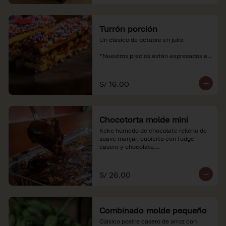
Turrón porción
Un clásico de octubre en julio.

*Nuestros precios están expresados en 
soles e incluyen impuestos de ley y 
recargo al consumo.
S/ 16.00
Chocotorta molde mini
Keke húmedo de chocolate relleno de 
suave manjar, cubierto con fudge 
casero y chocolate.

*Nuestros precios están expresados en 
soles e incluyen impuestos de ley y 
S/ 26.00
recargo al consumo. Imagenes 
referenciales
Combinado molde pequeño
Clásico postre casero de arroz con 