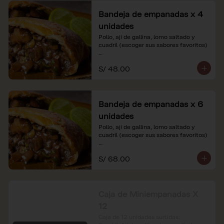
Bandeja de empanadas x 4
unidades
Pollo, ají de gallina, lomo saltado y 
cuadril (escoger sus sabores favoritos)

*Nuestros precios están expresados en 
S/ 48.00
soles e incluyen impuestos de ley y 
recargo al consumo.
Bandeja de empanadas x 6
unidades
Pollo, ají de gallina, lomo saltado y 
cuadril (escoger sus sabores favoritos)

*Nuestros precios están expresados en 
S/ 68.00
soles e incluyen impuestos de ley y 
recargo al consumo.
Caja de Miniempanadas X
12
Caja de 12 unidades surtidas: 
