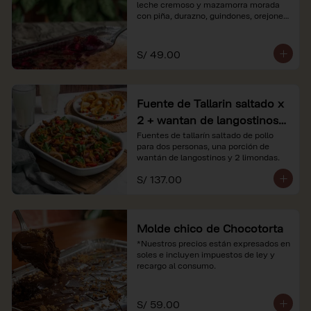
leche cremoso y mazamorra morada 
con piña, durazno, guindones, orejones 
y membrillo

*Nuestros precios están expresados en 
S/ 49.00
soles e incluyen impuestos de ley y 
recargo al consumo.
Fuente de Tallarin saltado x
2 + wantan de langostinos +
2 limonadas
Fuentes de tallarín saltado de pollo 
para dos personas, una porción de 
wantán de langostinos y 2 limondas.
S/ 137.00
Molde chico de Chocotorta
*Nuestros precios están expresados en 
soles e incluyen impuestos de ley y 
recargo al consumo.
S/ 59.00