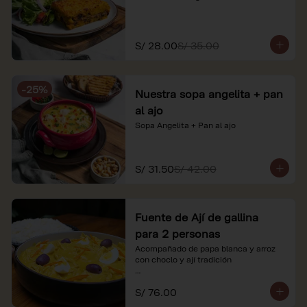
S/ 28.00
S/ 35.00
-
25
%
Nuestra sopa angelita + pan
al ajo
Sopa Angelita + Pan al ajo
S/ 31.50
S/ 42.00
Fuente de Ají de gallina
para 2 personas
Acompañado de papa blanca y arroz 
con choclo y ají tradición

*Nuestros precios están expresados en 
S/ 76.00
soles e incluyen impuestos de ley y 
recargo al consumo.