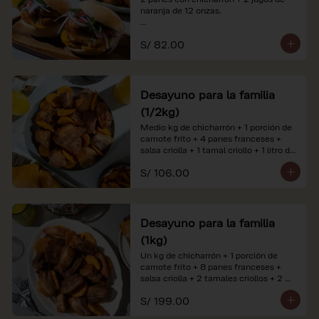
naranja de 12 onzas.

*Nuestros precios están expresados en 
S/ 82.00
soles e incluyen impuestos de ley y 
recargo al consumo. Imágenes 
referenciales.
Desayuno para la familia
(1/2kg)
Medio kg de chicharrón + 1 porción de 
camote frito + 4 panes franceses + 
salsa criolla + 1 tamal criollo + 1 litro de 
jugo de naranja.

S/ 106.00
*Nuestros precios están expresados en 
soles e incluyen impuestos de ley y 
recargo al consumo. Imágenes 
referenciales.
Desayuno para la familia
(1kg)
Un kg de chicharrón + 1 porción de 
camote frito + 8 panes franceses + 
salsa criolla + 2 tamales criollos + 2 
litros de jugo de naranja.

S/ 199.00
*Nuestros precios están expresados en 