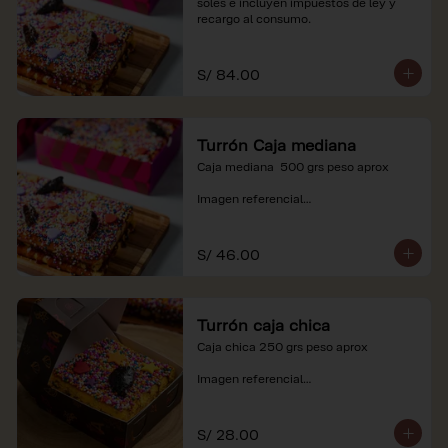
soles e incluyen impuestos de ley y 
recargo al consumo.
S/ 84.00
Turrón Caja mediana
Caja mediana  500 grs peso aprox 

Imagen referencial

*Nuestros precios están expresados en 
soles e incluyen impuestos de ley y 
S/ 46.00
recargo al consumo.
Turrón caja chica
Caja chica 250 grs peso aprox

Imagen referencial

*Nuestros precios están expresados en 
soles e incluyen impuestos de ley y 
S/ 28.00
recargo al consumo.