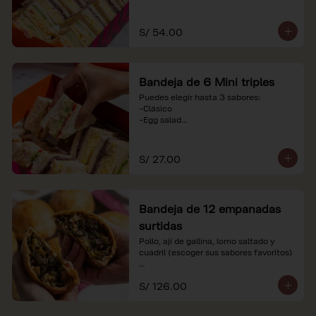
-Huevo y aceituna

-Pollo, tomate y palta

-Jamón, tomate y huevo

S/ 54.00
*Nuestros precios están expresados en 
soles e incluyen impuestos de ley y 
recargo al consumo. Imágenes 
Bandeja de 6 Mini triples
referenciales.
Puedes elegir hasta 3 sabores:

-Clásico

-Egg salad

-Huevo y aceituna

-Pollo, tomate y palta

-Jamón, tomate y huevo

S/ 27.00
*Nuestros precios están expresados en 
soles e incluyen impuestos de ley y 
recargo al consumo. Imágenes 
Bandeja de 12 empanadas
referenciales.
surtidas
Pollo, ají de gallina, lomo saltado y 
cuadril (escoger sus sabores favoritos)

*Nuestros precios están expresados en 
S/ 126.00
soles e incluyen impuestos de ley y 
recargo al consumo.