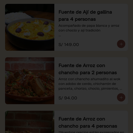
Fuente de Ají de gallina
para 4 personas
Acompañado de papa blanca y arroz 
con choclo y ají tradición

*Nuestros precios están expresados en 
S/ 149.00
soles e incluyen impuestos de ley y 
recargo al consumo.
Fuente de Arroz con
chancho para 2 personas
Arroz con chancho ahumadito al wok 
con adobo de cerdo, chicharrón de 
panceta, chorizo, choclo, pimientos, 
col y criolla de rabanito y palta.

S/ 94.00
*Nuestros precios están expresados en 
soles e incluyen impuestos de ley y 
recargo al consumo.
Fuente de Arroz con
chancho para 4 personas
*Nuestros precios están expresados en 