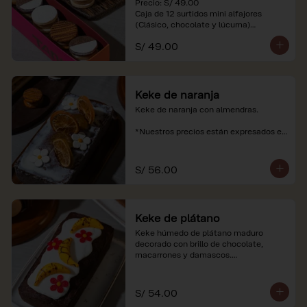
Precio: S/ 49.00

Caja de 12 surtidos mini alfajores 
(Clásico, chocolate y lúcuma)

S/ 49.00
*Nuestros precios están expresados en 
soles e incluyen impuestos de ley y 
recargo al consumo. Imágenes 
referenciales.
Keke de naranja
Keke de naranja con almendras.

*Nuestros precios están expresados en 
soles e incluyen impuestos de ley y 
recargo al consumo.
S/ 56.00
Keke de plátano
Keke húmedo de plátano maduro 
decorado con brillo de chocolate, 
macarrones y damascos.

*Nuestros precios están expresados en 
soles e incluyen impuestos de ley y 
S/ 54.00
recargo al consumo.