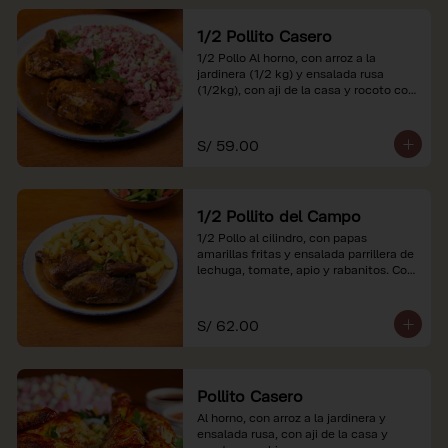
1/2 Pollito Casero
1/2 Pollo Al horno, con arroz a la 
jardinera (1/2 kg) y ensalada rusa 
(1/2kg), con aji de la casa y rocoto con 
china.

*Nuestros precios están expresados en 
S/ 59.00
soles e incluyen impuestos de ley y 
recargo al consumo.
1/2 Pollito del Campo
1/2 Pollo al cilindro, con papas 
amarillas fritas y ensalada parrillera de 
lechuga, tomate, apio y rabanitos. Con 
ají de la casa y rocoto con china.

*Nuestros precios están expresados en 
S/ 62.00
soles e incluyen impuestos de ley y 
recargo al consumo.
Pollito Casero
Al horno, con arroz a la jardinera y 
ensalada rusa, con aji de la casa y 