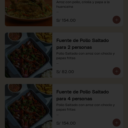
Arroz con pollo, criolla y papa a la 
huancaína

*Nuestros precios están expresados en 
S/ 154.00
soles e incluyen impuestos de ley y 
recargo al consumo.
Fuente de Pollo Saltado
para 2 personas
Pollo Saltado con arroz con choclo y 
papas fritas

*Nuestros precios están expresados en 
S/ 82.00
soles e incluyen impuestos de ley y 
recargo al consumo.
Fuente de Pollo Saltado
para 4 personas
Pollo Saltado con arroz con choclo y 
papas fritas

*Nuestros precios están expresados en 
S/ 154.00
soles e incluyen impuestos de ley y 
recargo al consumo.