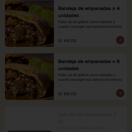
Bandeja de empanadas x 4
unidades
Pollo, ají de gallina, lomo saltado y 
cuadril (escoger sus sabores favoritos)

*Nuestros precios están expresados en 
S/ 48.00
soles e incluyen impuestos de ley y 
recargo al consumo.
Bandeja de empanadas x 6
unidades
Pollo, ají de gallina, lomo saltado y 
cuadril (escoger sus sabores favoritos)

*Nuestros precios están expresados en 
S/ 68.00
soles e incluyen impuestos de ley y 
recargo al consumo.
Caja de Miniempanadas X
12
Caja de 12 unidades surtidas: 
