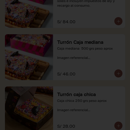
soles e incluyen impuestos de ley y 
recargo al consumo.
S/ 84.00
Turrón Caja mediana
Caja mediana  500 grs peso aprox 

Imagen referencial

*Nuestros precios están expresados en 
soles e incluyen impuestos de ley y 
S/ 46.00
recargo al consumo.
Turrón caja chica
Caja chica 250 grs peso aprox

Imagen referencial

*Nuestros precios están expresados en 
soles e incluyen impuestos de ley y 
S/ 28.00
recargo al consumo.