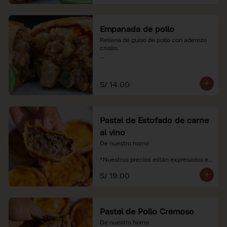
Empanada de pollo
Rellena de guiso de pollo con aderezo 
criollo.

*Nuestros precios están expresados en 
soles e incluyen impuestos de ley y 
recargo al consumo.
S/ 14.00
Pastel de Estofado de carne
al vino
De nuestro horno

*Nuestros precios están expresados en 
soles e incluyen impuestos de ley y 
S/ 19.00
recargo al consumo.
Pastel de Pollo Cremoso
De nuestro horno
