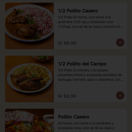
1/2 Pollito Casero
1/2 Pollo Al horno, con arroz a la 
jardinera (1/2 kg) y ensalada rusa 
(1/2kg), con aji de la casa y rocoto con 
china.

*Nuestros precios están expresados en 
S/ 59.00
soles e incluyen impuestos de ley y 
recargo al consumo.
1/2 Pollito del Campo
1/2 Pollo al cilindro, con papas 
amarillas fritas y ensalada parrillera de 
lechuga, tomate, apio y rabanitos. Con 
ají de la casa y rocoto con china.

*Nuestros precios están expresados en 
S/ 62.00
soles e incluyen impuestos de ley y 
recargo al consumo.
Pollito Casero
Al horno, con arroz a la jardinera y 
ensalada rusa, con aji de la casa y 