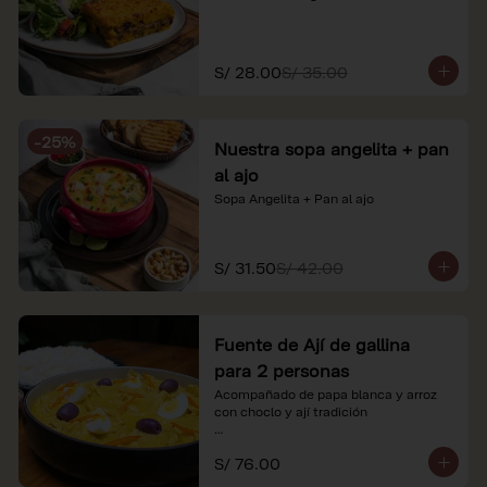
S/ 28.00
S/ 35.00
-
25
%
Nuestra sopa angelita + pan
al ajo
Sopa Angelita + Pan al ajo
S/ 31.50
S/ 42.00
Fuente de Ají de gallina
para 2 personas
Acompañado de papa blanca y arroz 
con choclo y ají tradición

*Nuestros precios están expresados en 
S/ 76.00
soles e incluyen impuestos de ley y 
recargo al consumo.