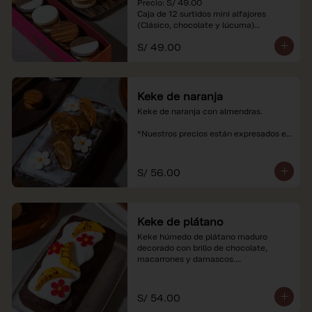
Precio: S/ 49.00

Caja de 12 surtidos mini alfajores 
(Clásico, chocolate y lúcuma)

S/ 49.00
*Nuestros precios están expresados en 
soles e incluyen impuestos de ley y 
recargo al consumo. Imágenes 
referenciales.
Keke de naranja
Keke de naranja con almendras.

*Nuestros precios están expresados en 
soles e incluyen impuestos de ley y 
recargo al consumo.
S/ 56.00
Keke de plátano
Keke húmedo de plátano maduro 
decorado con brillo de chocolate, 
macarrones y damascos.

*Nuestros precios están expresados en 
soles e incluyen impuestos de ley y 
S/ 54.00
recargo al consumo.