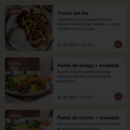
soles e incluyen impuestos de ley y 
recargo al consumo. Imágenes 
-
28
%
referenciales.
Promo del día
Celebramos nuestra gastronomía, 
Nuestro clásico Pollo Saltado + chicha 
morada hecha en casa.
S/ 42.00
S/ 58.00
-
20
%
Pastel de acelga + ensalada
Nuestro clásico pastel de acelga 
acompañado de una ensalada de 
guarnición.
S/ 20.80
S/ 26.00
-
20
%
Pastel de choclo + ensalada
Nuestro pastel de choclo acompañado 
de ensalada de guarnición.