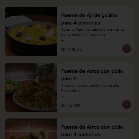
Fuente de Ají de gallina
para 4 personas
Acompañado de papa blanca y arroz 
con choclo y ají tradición

*Nuestros precios están expresados en 
S/ 149.00
soles e incluyen impuestos de ley y 
recargo al consumo.
Fuente de Arroz con pollo
para 2
Arroz con pollo, criolla y papa a la 
huancaína

*Nuestros precios están expresados en 
S/ 78.00
soles e incluyen impuestos de ley y 
recargo al consumo.
Fuente de Arroz con pollo
para 4 personas