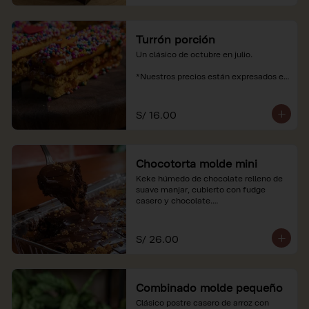
Turrón porción
Un clásico de octubre en julio.

*Nuestros precios están expresados en 
soles e incluyen impuestos de ley y 
recargo al consumo.
S/ 16.00
Chocotorta molde mini
Keke húmedo de chocolate relleno de 
suave manjar, cubierto con fudge 
casero y chocolate.

*Nuestros precios están expresados en 
soles e incluyen impuestos de ley y 
S/ 26.00
recargo al consumo. Imagenes 
referenciales
Combinado molde pequeño
Clásico postre casero de arroz con 