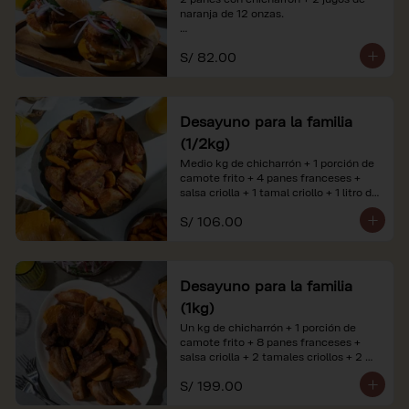
naranja de 12 onzas.

*Nuestros precios están expresados en 
S/ 82.00
soles e incluyen impuestos de ley y 
recargo al consumo. Imágenes 
referenciales.
Desayuno para la familia
(1/2kg)
Medio kg de chicharrón + 1 porción de 
camote frito + 4 panes franceses + 
salsa criolla + 1 tamal criollo + 1 litro de 
jugo de naranja.

S/ 106.00
*Nuestros precios están expresados en 
soles e incluyen impuestos de ley y 
recargo al consumo. Imágenes 
referenciales.
Desayuno para la familia
(1kg)
Un kg de chicharrón + 1 porción de 
camote frito + 8 panes franceses + 
salsa criolla + 2 tamales criollos + 2 
litros de jugo de naranja.

S/ 199.00
*Nuestros precios están expresados en 