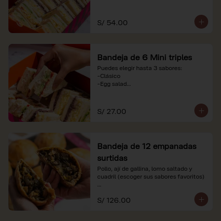
-Huevo y aceituna

-Pollo, tomate y palta

-Jamón, tomate y huevo

S/ 54.00
*Nuestros precios están expresados en 
soles e incluyen impuestos de ley y 
recargo al consumo. Imágenes 
Bandeja de 6 Mini triples
referenciales.
Puedes elegir hasta 3 sabores:

-Clásico

-Egg salad

-Huevo y aceituna

-Pollo, tomate y palta

-Jamón, tomate y huevo

S/ 27.00
*Nuestros precios están expresados en 
soles e incluyen impuestos de ley y 
recargo al consumo. Imágenes 
Bandeja de 12 empanadas
referenciales.
surtidas
Pollo, ají de gallina, lomo saltado y 
cuadril (escoger sus sabores favoritos)

*Nuestros precios están expresados en 
S/ 126.00
soles e incluyen impuestos de ley y 
recargo al consumo.