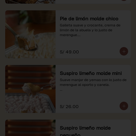
Pie de limón molde chico
Galleta suave y crocante, crema de 
limón de la abuela y lo justo de 
merengue.

*Nuestros precios están expresados en 
soles e incluyen impuestos de ley y 
S/ 49.00
recargo al consumo.
Suspiro limeño molde mini
Suave manjar de yemas con lo justo de 
merengue al oporto y canela.

*Nuestros precios están expresados en 
soles e incluyen impuestos de ley y 
recargo al consumo.
S/ 26.00
Suspiro limeño molde
pequeño