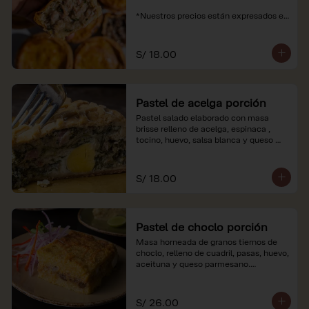
*Nuestros precios están expresados en 
soles e incluyen impuestos de ley y 
recargo al consumo.
S/ 18.00
Pastel de acelga porción
Pastel salado elaborado con masa 
brisse relleno de acelga, espinaca , 
tocino, huevo, salsa blanca y queso 
parmesano.

*Nuestros precios están expresados en 
S/ 18.00
soles e incluyen impuestos de ley y 
recargo al consumo.
Pastel de choclo porción
Masa horneada de granos tiernos de 
choclo, relleno de cuadril, pasas, huevo, 
aceituna y queso parmesano.

*Nuestros precios están expresados en 
soles e incluyen impuestos de ley y 
S/ 26.00
recargo al consumo.