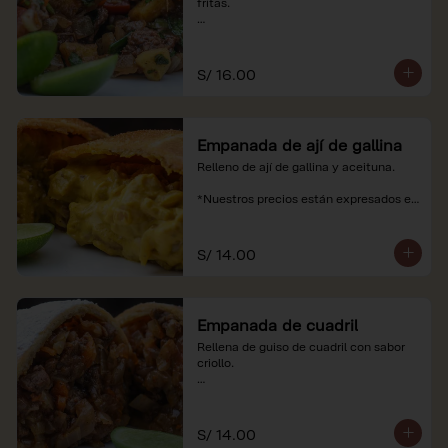
fritas.

*Nuestros precios están expresados en 
soles e incluyen impuestos de ley y 
recargo al consumo.
S/ 16.00
Empanada de ají de gallina
Relleno de ají de gallina y aceituna.

*Nuestros precios están expresados en 
soles e incluyen impuestos de ley y 
recargo al consumo.
S/ 14.00
Empanada de cuadril
Rellena de guiso de cuadril con sabor 
criollo.

*Nuestros precios están expresados en 
soles e incluyen impuestos de ley y 
recargo al consumo.
S/ 14.00