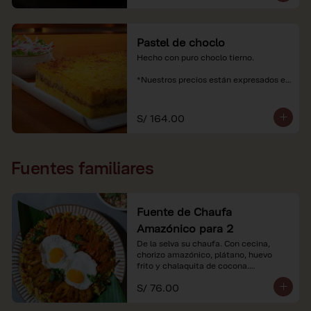
Pastel de choclo
Hecho con puro choclo tierno.

*Nuestros precios están expresados en 
soles e incluyen impuestos de ley y 
recargo al consumo.
S/ 164.00
Fuentes familiares
Fuente de Chaufa
Amazónico para 2
De la selva su chaufa. Con cecina, 
chorizo amazónico, plátano, huevo

frito y chalaquita de cocona.

S/ 76.00
*Imágenes referenciales.

*Nuestros precios están expresados en 
soles e incluyen IGV y servicio.