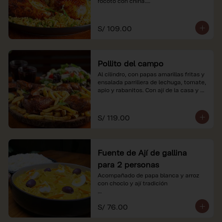
rocoto con china.

*Nuestros precios están expresados en 
soles e incluyen impuestos de ley y 
S/ 109.00
recargo al consumo.
Pollito del campo
Al cilindro, con papas amarillas fritas y 
ensalada parrillera de lechuga, tomate, 
apio y rabanitos. Con ají de la casa y 
rocoto con china.

*Nuestros precios están expresados en 
S/ 119.00
soles e incluyen impuestos de ley y 
recargo al consumo.
Fuente de Ají de gallina
para 2 personas
Acompañado de papa blanca y arroz 
con choclo y ají tradición

*Nuestros precios están expresados en 
S/ 76.00
soles e incluyen impuestos de ley y 
recargo al consumo.