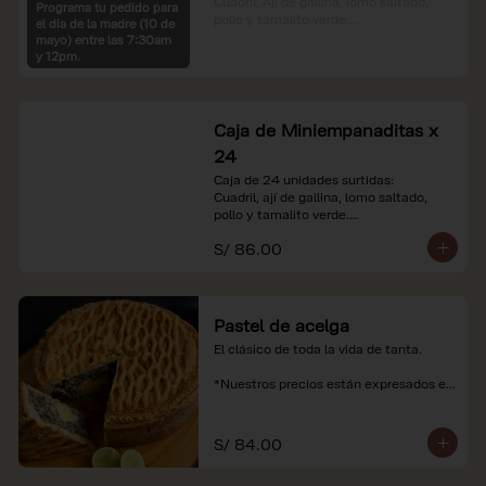
Cuadril, Ají de gallina, lomo saltado, 
Programa tu pedido para
pollo y tamalito verde.

el dia de la madre (10 de
mayo) entre las 7:30am
*Nuestros precios están expresados en 
y 12pm.
soles e incluyen impuestos de ley y 
recargo al consumo.
Caja de Miniempanaditas x
24
Caja de 24 unidades surtidas:

Cuadril, ají de gallina, lomo saltado, 
pollo y tamalito verde.

S/ 86.00
*Nuestros precios están expresados en 
soles e incluyen impuestos de ley y 
recargo al consumo.
Pastel de acelga
El clásico de toda la vida de tanta.

*Nuestros precios están expresados en 
soles e incluyen impuestos de ley y 
recargo al consumo.
S/ 84.00