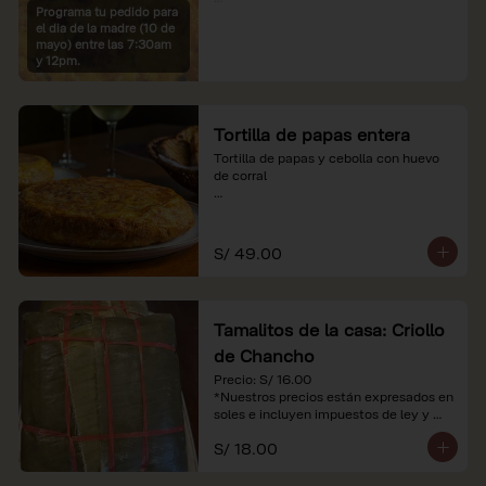
Programa tu pedido para
*Imágenes referenciales

el dia de la madre (10 de
*Nuestros precios están expresados en 
mayo) entre las 7:30am
soles e incluyen IGV y servicio
y 12pm.
Tortilla de papas entera
Tortilla de papas y cebolla con huevo 
de corral

*Nuestros precios están expresados en 
soles e incluyen impuestos de ley y 
recargo al consumo.
S/ 49.00
Tamalitos de la casa: Criollo
de Chancho
Precio: S/ 16.00

*Nuestros precios están expresados en 
soles e incluyen impuestos de ley y 
recargo al consumo.
S/ 18.00