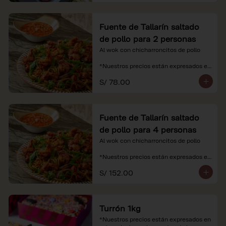
Fuente de Tallarín saltado
de pollo para 2 personas
Al wok con chicharroncitos de pollo

*Nuestros precios están expresados en 
soles e incluyen impuestos de ley y 
S/ 78.00
recargo al consumo.
Fuente de Tallarín saltado
de pollo para 4 personas
Al wok con chicharroncitos de pollo

*Nuestros precios están expresados en 
soles e incluyen impuestos de ley y 
S/ 152.00
recargo al consumo.
Turrón 1kg
*Nuestros precios están expresados en 