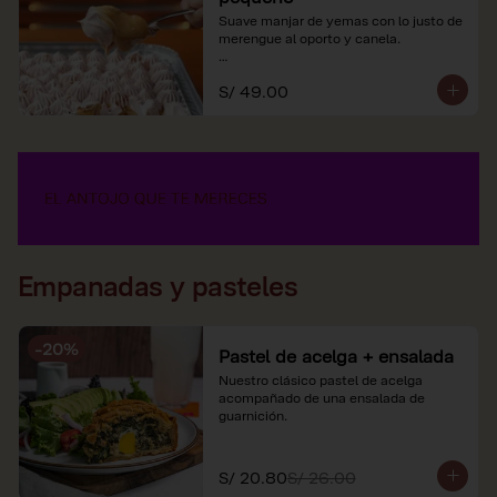
Suave manjar de yemas con lo justo de 
merengue al oporto y canela.

*Nuestros precios están expresados en 
S/ 49.00
soles e incluyen impuestos de ley y 
recargo al consumo.
Empanadas y pasteles
-
20
%
Pastel de acelga + ensalada
Nuestro clásico pastel de acelga 
acompañado de una ensalada de 
guarnición.
S/ 20.80
S/ 26.00