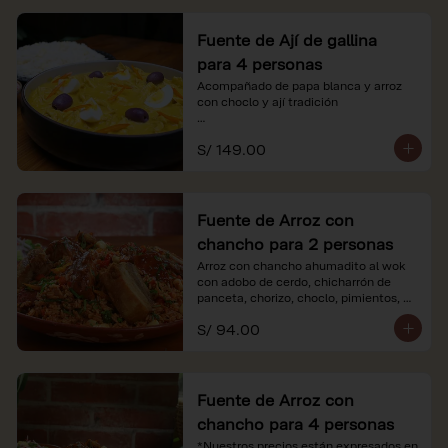
Fuente de Ají de gallina
para 4 personas
Acompañado de papa blanca y arroz 
con choclo y ají tradición

*Nuestros precios están expresados en 
S/ 149.00
soles e incluyen impuestos de ley y 
recargo al consumo.
Fuente de Arroz con
chancho para 2 personas
Arroz con chancho ahumadito al wok 
con adobo de cerdo, chicharrón de 
panceta, chorizo, choclo, pimientos, 
col y criolla de rabanito y palta.

S/ 94.00
*Nuestros precios están expresados en 
soles e incluyen impuestos de ley y 
recargo al consumo.
Fuente de Arroz con
chancho para 4 personas
*Nuestros precios están expresados en 