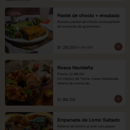
-
20
%
Pastel de choclo + ensalada
Nuestro pastel de choclo acompañado 
de ensalada de guarnición.
S/ 28.00
S/ 35.00
Rosca Navideña
Precio: S/ 86.00

Un clásico de Tanta: masa hojaldrada 
rellena de crema de

almendras.

*Nuestros precios están expresados en 
S/ 86.00
soles e incluyen impuestos de ley y 
recargo al consumo.
Empanada de Lomo Saltado
Rellena de lomito al wok con papas 