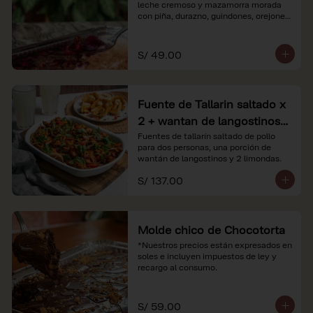
leche cremoso y mazamorra morada 
con piña, durazno, guindones, orejones 
y membrillo

*Nuestros precios están expresados en 
S/ 49.00
soles e incluyen impuestos de ley y 
recargo al consumo.
Fuente de Tallarin saltado x
2 + wantan de langostinos +
2 limonadas
Fuentes de tallarín saltado de pollo 
para dos personas, una porción de 
wantán de langostinos y 2 limondas.
S/ 137.00
Molde chico de Chocotorta
*Nuestros precios están expresados en 
soles e incluyen impuestos de ley y 
recargo al consumo.
S/ 59.00