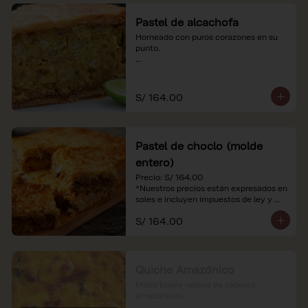
Pastel de alcachofa
Horneado con puros corazones en su 
punto.

*Nuestros precios están expresados en 
soles e incluyen impuestos de ley y 
recargo al consumo.
S/ 164.00
Pastel de choclo (molde
entero)
Precio: S/ 164.00

*Nuestros precios están expresados en 
soles e incluyen impuestos de ley y 
recargo al consumo.
S/ 164.00
Quiche Amazónico
Masa brisée rellena de sabores 
amazónicos.
