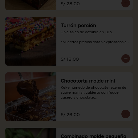
soles e incluyen impuestos de ley y 
S/ 28.00
recargo al consumo.
Turrón porción
Un clásico de octubre en julio.

*Nuestros precios están expresados en 
soles e incluyen impuestos de ley y 
recargo al consumo.
S/ 16.00
Chocotorta molde mini
Keke húmedo de chocolate relleno de 
suave manjar, cubierto con fudge 
casero y chocolate.

*Nuestros precios están expresados en 
soles e incluyen impuestos de ley y 
S/ 26.00
recargo al consumo. Imagenes 
referenciales
Combinado molde pequeño