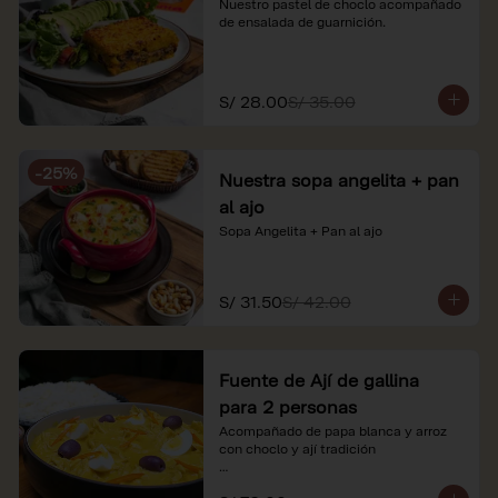
Nuestro pastel de choclo acompañado 
de ensalada de guarnición.
S/ 28.00
S/ 35.00
-
25
%
Nuestra sopa angelita + pan
al ajo
Sopa Angelita + Pan al ajo
S/ 31.50
S/ 42.00
Fuente de Ají de gallina
para 2 personas
Acompañado de papa blanca y arroz 
con choclo y ají tradición

*Nuestros precios están expresados en 