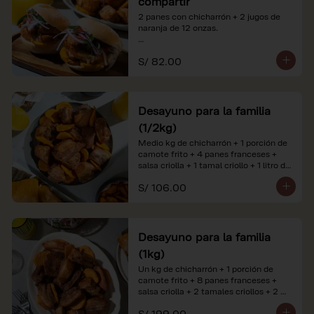
compartir
2 panes con chicharrón + 2 jugos de 
naranja de 12 onzas.

*Nuestros precios están expresados en 
S/ 82.00
soles e incluyen impuestos de ley y 
recargo al consumo. Imágenes 
referenciales.
Desayuno para la familia
(1/2kg)
Medio kg de chicharrón + 1 porción de 
camote frito + 4 panes franceses + 
salsa criolla + 1 tamal criollo + 1 litro de 
jugo de naranja.

S/ 106.00
*Nuestros precios están expresados en 
soles e incluyen impuestos de ley y 
recargo al consumo. Imágenes 
referenciales.
Desayuno para la familia
(1kg)
Un kg de chicharrón + 1 porción de 
camote frito + 8 panes franceses + 
salsa criolla + 2 tamales criollos + 2 
litros de jugo de naranja.

S/ 199.00