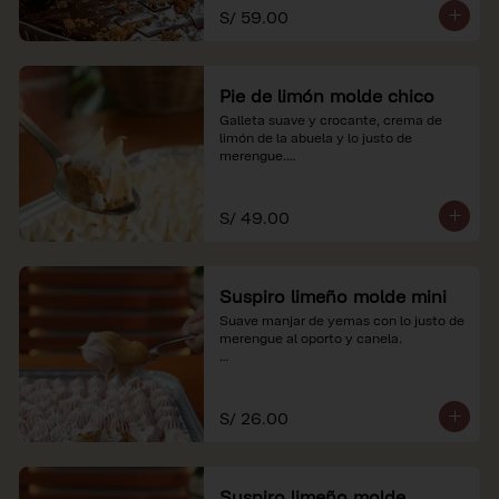
S/ 59.00
Pie de limón molde chico
Galleta suave y crocante, crema de 
limón de la abuela y lo justo de 
merengue.

*Nuestros precios están expresados en 
soles e incluyen impuestos de ley y 
S/ 49.00
recargo al consumo.
Suspiro limeño molde mini
Suave manjar de yemas con lo justo de 
merengue al oporto y canela.

*Nuestros precios están expresados en 
soles e incluyen impuestos de ley y 
recargo al consumo.
S/ 26.00
Suspiro limeño molde