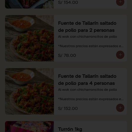
S/ 154.00
soles e incluyen impuestos de ley y 
recargo al consumo.
Fuente de Tallarín saltado
de pollo para 2 personas
Al wok con chicharroncitos de pollo

*Nuestros precios están expresados en 
soles e incluyen impuestos de ley y 
S/ 78.00
recargo al consumo.
Fuente de Tallarín saltado
de pollo para 4 personas
Al wok con chicharroncitos de pollo

*Nuestros precios están expresados en 
soles e incluyen impuestos de ley y 
S/ 152.00
recargo al consumo.
Turrón 1kg