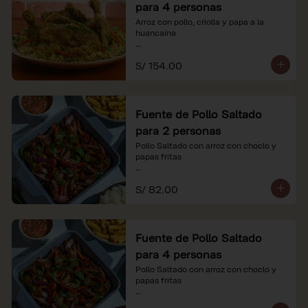
para 4 personas
Arroz con pollo, criolla y papa a la 
huancaína

*Nuestros precios están expresados en 
S/ 154.00
soles e incluyen impuestos de ley y 
recargo al consumo.
Fuente de Pollo Saltado
para 2 personas
Pollo Saltado con arroz con choclo y 
papas fritas

*Nuestros precios están expresados en 
S/ 82.00
soles e incluyen impuestos de ley y 
recargo al consumo.
Fuente de Pollo Saltado
para 4 personas
Pollo Saltado con arroz con choclo y 
papas fritas

*Nuestros precios están expresados en 