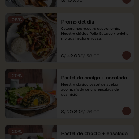
*Nuestros precios están expresados en 
soles e incluyen impuestos de ley y 
recargo al consumo. Imágenes 
-
28
%
referenciales.
Promo del día
Celebramos nuestra gastronomía, 
Nuestro clásico Pollo Saltado + chicha 
morada hecha en casa.
S/ 42.00
S/ 58.00
-
20
%
Pastel de acelga + ensalada
Nuestro clásico pastel de acelga 
acompañado de una ensalada de 
guarnición.
S/ 20.80
S/ 26.00
-
20
%
Pastel de choclo + ensalada