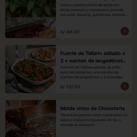
Clásico postre casero de arroz con 
leche cremoso y mazamorra morada 
con piña, durazno, guindones, orejones 
y membrillo

*Nuestros precios están expresados en 
S/ 49.00
soles e incluyen impuestos de ley y 
recargo al consumo.
Fuente de Tallarin saltado x
2 + wantan de langostinos +
2 limonadas
Fuentes de tallarín saltado de pollo 
para dos personas, una porción de 
wantán de langostinos y 2 limondas.
S/ 137.00
Molde chico de Chocotorta
*Nuestros precios están expresados en 
soles e incluyen impuestos de ley y 
recargo al consumo.