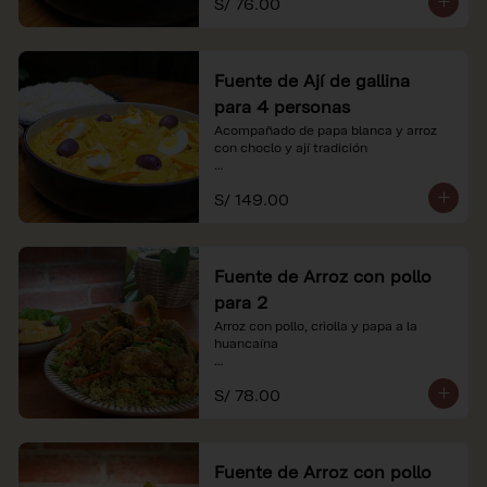
S/ 76.00
soles e incluyen impuestos de ley y 
recargo al consumo.
Fuente de Ají de gallina
para 4 personas
Acompañado de papa blanca y arroz 
con choclo y ají tradición

*Nuestros precios están expresados en 
S/ 149.00
soles e incluyen impuestos de ley y 
recargo al consumo.
Fuente de Arroz con pollo
para 2
Arroz con pollo, criolla y papa a la 
huancaína

*Nuestros precios están expresados en 
S/ 78.00
soles e incluyen impuestos de ley y 
recargo al consumo.
Fuente de Arroz con pollo