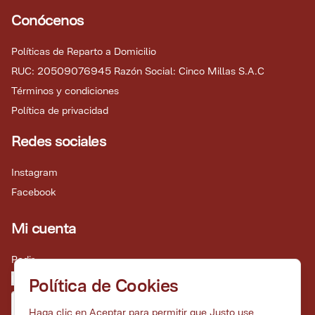
Conócenos
Políticas de Reparto a Domicilio
RUC: 20509076945 Razón Social: Cinco Millas S.A.C
Términos y condiciones
Política de privacidad
Redes sociales
Instagram
Facebook
Mi cuenta
Pedir
Iniciar sesión
Política de Cookies
Haga clic en Aceptar para permitir que Justo use