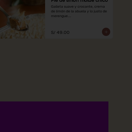
Galleta suave y crocante, crema 
de limón de la abuela y lo justo de 
merengue.

*Nuestros precios están 
expresados en soles e incluyen 
S/ 49.00
impuestos de ley y recargo al 
consumo.