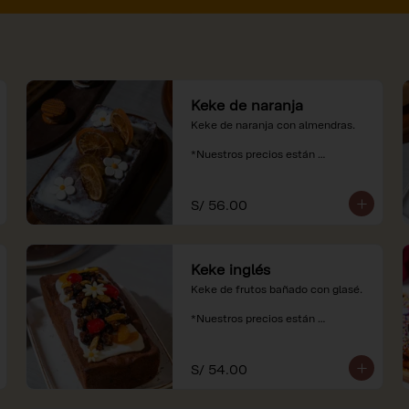
Keke de naranja
Keke de naranja con almendras.

*Nuestros precios están 
expresados en soles e incluyen 
impuestos de ley y recargo al 
consumo.
S/ 56.00
Keke inglés
Keke de frutos bañado con glasé.

*Nuestros precios están 
expresados en soles e incluyen 
impuestos de ley y recargo al 
consumo.
S/ 54.00