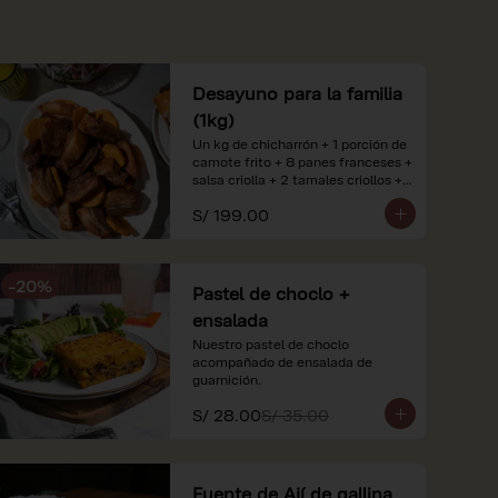
Desayuno para la familia
(1kg)
Un kg de chicharrón + 1 porción de 
camote frito + 8 panes franceses + 
salsa criolla + 2 tamales criollos + 
2 litros de jugo de naranja.

S/ 199.00
*Nuestros precios están 
expresados en soles e incluyen 
impuestos de ley y recargo al 
-
20
%
consumo. Imágenes referenciales.
Pastel de choclo +
ensalada
Nuestro pastel de choclo 
acompañado de ensalada de 
guarnición.
S/ 28.00
S/ 35.00
Fuente de Ají de gallina