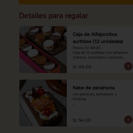
Detalles para regalar
Caja de Alfajorcitos
surtidos (12 unidades)
Precio: S/ 49.00

Caja de 12 surtidos mini alfajores 
(Clásico, chocolate y lúcuma)

S/ 49.00
*Nuestros precios están 
expresados en soles e incluyen 
impuestos de ley y recargo al 
consumo. Imágenes referenciales.
Keke de zanahoria
con pecanas, damascos  y 
frosting.

*Nuestros precios están 
expresados en soles e incluyen 
impuestos de ley y recargo al 
S/ 54.00
consumo.