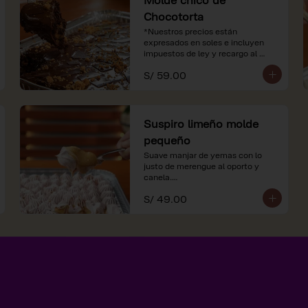
Chocotorta
*Nuestros precios están 
expresados en soles e incluyen 
impuestos de ley y recargo al 
consumo.
S/ 59.00
Suspiro limeño molde
pequeño
Suave manjar de yemas con lo 
justo de merengue al oporto y 
canela.

S/ 49.00
*Nuestros precios están 
expresados en soles e incluyen 
impuestos de ley y recargo al 
consumo.