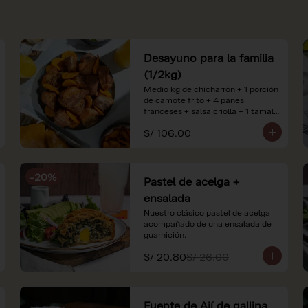
Desayuno para la familia
(1/2kg)
Medio kg de chicharrón + 1 porción 
de camote frito + 4 panes 
franceses + salsa criolla + 1 tamal 
criollo + 1 litro de jugo de naranja.

S/ 106.00
*Nuestros precios están 
expresados en soles e incluyen 
impuestos de ley y recargo al 
-
20
%
consumo. Imágenes referenciales.
Pastel de acelga +
ensalada
Nuestro clásico pastel de acelga 
acompañado de una ensalada de 
guarnición.
S/ 20.80
S/ 26.00
Fuente de Ají de gallina