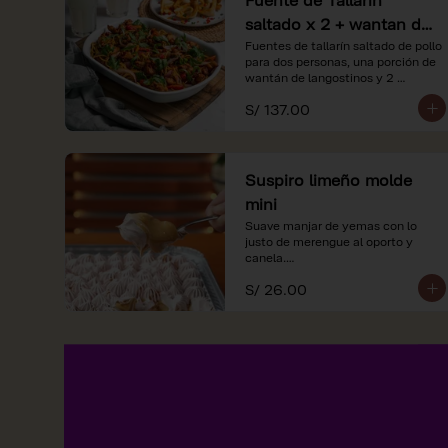
saltado x 2 + wantan de
langostinos + 2
Fuentes de tallarín saltado de pollo 
para dos personas, una porción de 
limonadas
wantán de langostinos y 2 
limondas.
S/ 137.00
Suspiro limeño molde
mini
Suave manjar de yemas con lo 
justo de merengue al oporto y 
canela.

S/ 26.00
*Nuestros precios están 
expresados en soles e incluyen 
impuestos de ley y recargo al 
consumo.