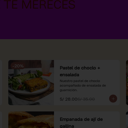
-
20
%
Pastel de choclo +
ensalada
Nuestro pastel de choclo 
acompañado de ensalada de 
guarnición.
S/ 28.00
S/ 35.00
Empanada de ají de
gallina