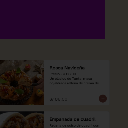
Rosca Navideña
Precio: S/ 86.00

Un clásico de Tanta: masa 
hojaldrada rellena de crema de

almendras.

*Nuestros precios están 
S/ 86.00
expresados en soles e incluyen 
impuestos de ley y recargo al 
consumo.
Empanada de cuadril
Rellena de guiso de cuadril con 