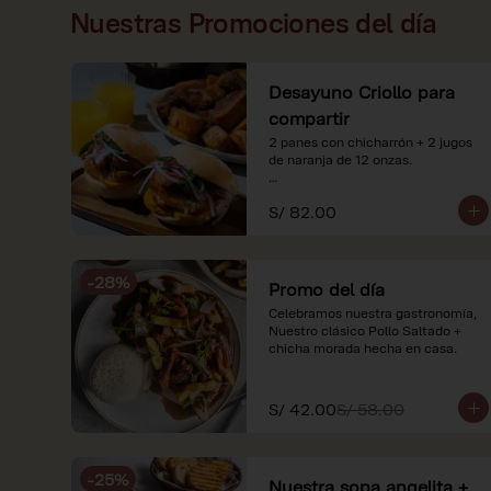
Nuestras Promociones del día
Desayuno Criollo para
compartir
2 panes con chicharrón + 2 jugos 
de naranja de 12 onzas.

*Nuestros precios están 
S/ 82.00
expresados en soles e incluyen 
impuestos de ley y recargo al 
consumo. Imágenes referenciales.
-
28
%
Promo del día
Celebramos nuestra gastronomía, 
Nuestro clásico Pollo Saltado + 
chicha morada hecha en casa.
S/ 42.00
S/ 58.00
-
25
%
Nuestra sopa angelita +