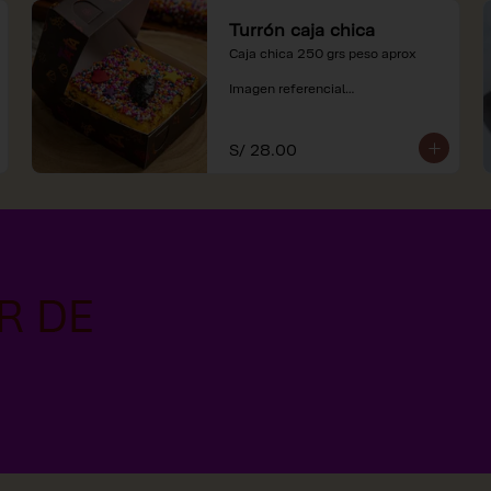
Turrón caja chica
Caja chica 250 grs peso aprox

Imagen referencial

*Nuestros precios están 
expresados en soles e incluyen 
S/ 28.00
impuestos de ley y recargo al 
consumo.