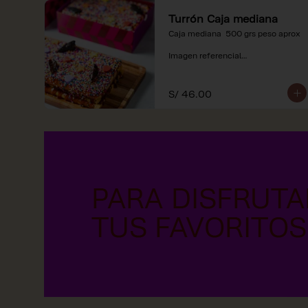
Turrón Caja mediana
Caja mediana  500 grs peso aprox 

Imagen referencial

*Nuestros precios están 
expresados en soles e incluyen 
S/ 46.00
impuestos de ley y recargo al 
consumo.