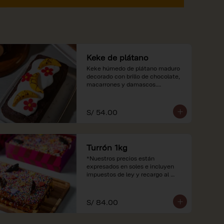
Keke de plátano
Keke húmedo de plátano maduro 
decorado con brillo de chocolate, 
macarrones y damascos.

*Nuestros precios están 
expresados en soles e incluyen 
S/ 54.00
impuestos de ley y recargo al 
consumo.
Turrón 1kg
*Nuestros precios están 
expresados en soles e incluyen 
impuestos de ley y recargo al 
consumo.
S/ 84.00