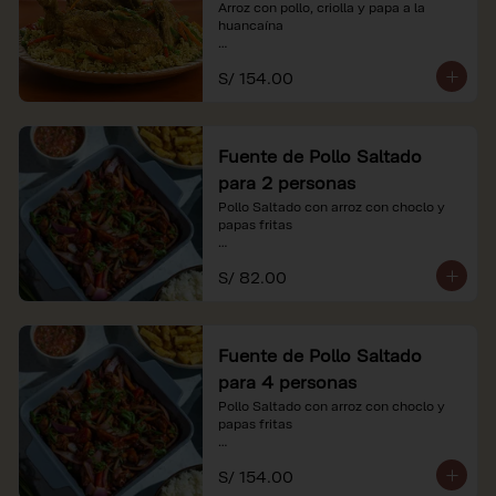
Arroz con pollo, criolla y papa a la 
huancaína

*Nuestros precios están expresados en 
S/ 154.00
soles e incluyen impuestos de ley y 
recargo al consumo.
Fuente de Pollo Saltado
para 2 personas
Pollo Saltado con arroz con choclo y 
papas fritas

*Nuestros precios están expresados en 
S/ 82.00
soles e incluyen impuestos de ley y 
recargo al consumo.
Fuente de Pollo Saltado
para 4 personas
Pollo Saltado con arroz con choclo y 
papas fritas

*Nuestros precios están expresados en 
S/ 154.00
soles e incluyen impuestos de ley y 
recargo al consumo.