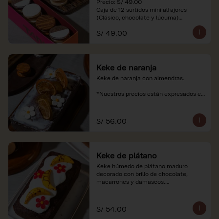
Precio: S/ 49.00

Caja de 12 surtidos mini alfajores 
(Clásico, chocolate y lúcuma)

S/ 49.00
*Nuestros precios están expresados en 
soles e incluyen impuestos de ley y 
recargo al consumo. Imágenes 
referenciales.
Keke de naranja
Keke de naranja con almendras.

*Nuestros precios están expresados en 
soles e incluyen impuestos de ley y 
recargo al consumo.
S/ 56.00
Keke de plátano
Keke húmedo de plátano maduro 
decorado con brillo de chocolate, 
macarrones y damascos.

*Nuestros precios están expresados en 
soles e incluyen impuestos de ley y 
S/ 54.00
recargo al consumo.