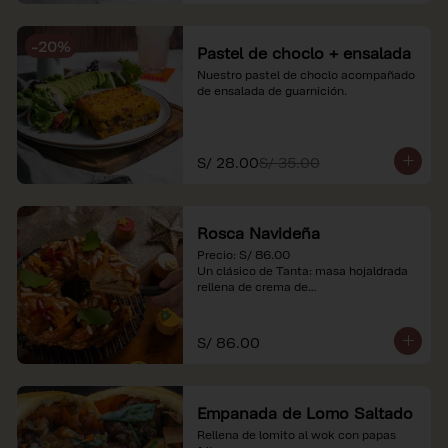
-
20
%
Pastel de choclo + ensalada
Nuestro pastel de choclo acompañado 
de ensalada de guarnición.
S/ 28.00
S/ 35.00
Rosca Navideña
Precio: S/ 86.00

Un clásico de Tanta: masa hojaldrada 
rellena de crema de

almendras.

*Nuestros precios están expresados en 
S/ 86.00
soles e incluyen impuestos de ley y 
recargo al consumo.
Empanada de Lomo Saltado
Rellena de lomito al wok con papas 