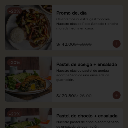
soles e incluyen impuestos de ley y 
recargo al consumo. Imágenes 
-
28
%
referenciales.
Promo del día
Celebramos nuestra gastronomía, 
Nuestro clásico Pollo Saltado + chicha 
morada hecha en casa.
S/ 42.00
S/ 58.00
-
20
%
Pastel de acelga + ensalada
Nuestro clásico pastel de acelga 
acompañado de una ensalada de 
guarnición.
S/ 20.80
S/ 26.00
-
20
%
Pastel de choclo + ensalada
Nuestro pastel de choclo acompañado 
de ensalada de guarnición.