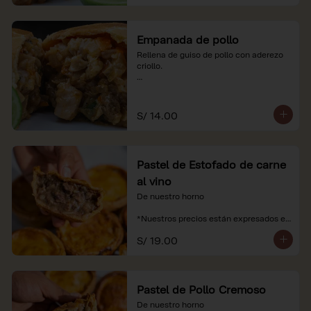
Empanada de pollo
Rellena de guiso de pollo con aderezo 
criollo.

*Nuestros precios están expresados en 
soles e incluyen impuestos de ley y 
recargo al consumo.
S/ 14.00
Pastel de Estofado de carne
al vino
De nuestro horno

*Nuestros precios están expresados en 
soles e incluyen impuestos de ley y 
S/ 19.00
recargo al consumo.
Pastel de Pollo Cremoso
De nuestro horno
