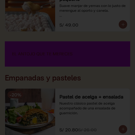
Suave manjar de yemas con lo justo de 
merengue al oporto y canela.

*Nuestros precios están expresados en 
S/ 49.00
soles e incluyen impuestos de ley y 
recargo al consumo.
Empanadas y pasteles
-
20
%
Pastel de acelga + ensalada
Nuestro clásico pastel de acelga 
acompañado de una ensalada de 
guarnición.
S/ 20.80
S/ 26.00