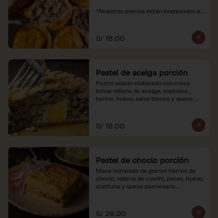
*Nuestros precios están expresados en 
soles e incluyen impuestos de ley y 
recargo al consumo.
S/ 18.00
Pastel de acelga porción
Pastel salado elaborado con masa 
brisse relleno de acelga, espinaca , 
tocino, huevo, salsa blanca y queso 
parmesano.

*Nuestros precios están expresados en 
S/ 18.00
soles e incluyen impuestos de ley y 
recargo al consumo.
Pastel de choclo porción
Masa horneada de granos tiernos de 
choclo, relleno de cuadril, pasas, huevo, 
aceituna y queso parmesano.

*Nuestros precios están expresados en 
soles e incluyen impuestos de ley y 
S/ 26.00
recargo al consumo.