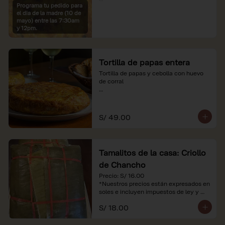
Programa tu pedido para
*Imágenes referenciales

el dia de la madre (10 de
*Nuestros precios están expresados en 
mayo) entre las 7:30am
soles e incluyen IGV y servicio
y 12pm.
Tortilla de papas entera
Tortilla de papas y cebolla con huevo 
de corral

*Nuestros precios están expresados en 
soles e incluyen impuestos de ley y 
recargo al consumo.
S/ 49.00
Tamalitos de la casa: Criollo
de Chancho
Precio: S/ 16.00

*Nuestros precios están expresados en 
soles e incluyen impuestos de ley y 
recargo al consumo.
S/ 18.00