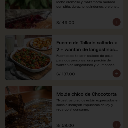
leche cremoso y mazamorra morada 
con piña, durazno, guindones, orejones 
y membrillo

*Nuestros precios están expresados en 
S/ 49.00
soles e incluyen impuestos de ley y 
recargo al consumo.
Fuente de Tallarin saltado x
2 + wantan de langostinos +
2 limonadas
Fuentes de tallarín saltado de pollo 
para dos personas, una porción de 
wantán de langostinos y 2 limondas.
S/ 137.00
Molde chico de Chocotorta
*Nuestros precios están expresados en 
soles e incluyen impuestos de ley y 
recargo al consumo.
S/ 59.00