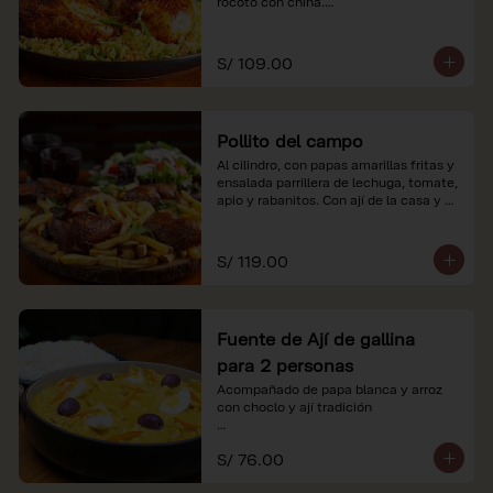
rocoto con china.

*Nuestros precios están expresados en 
soles e incluyen impuestos de ley y 
S/ 109.00
recargo al consumo.
Pollito del campo
Al cilindro, con papas amarillas fritas y 
ensalada parrillera de lechuga, tomate, 
apio y rabanitos. Con ají de la casa y 
rocoto con china.

*Nuestros precios están expresados en 
S/ 119.00
soles e incluyen impuestos de ley y 
recargo al consumo.
Fuente de Ají de gallina
para 2 personas
Acompañado de papa blanca y arroz 
con choclo y ají tradición

*Nuestros precios están expresados en 
S/ 76.00
soles e incluyen impuestos de ley y 
recargo al consumo.