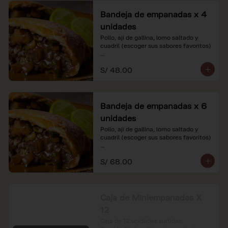
Bandeja de empanadas x 4
unidades
Pollo, ají de gallina, lomo saltado y 
cuadril (escoger sus sabores favoritos)

*Nuestros precios están expresados en 
S/ 48.00
soles e incluyen impuestos de ley y 
recargo al consumo.
Bandeja de empanadas x 6
unidades
Pollo, ají de gallina, lomo saltado y 
cuadril (escoger sus sabores favoritos)

*Nuestros precios están expresados en 
S/ 68.00
soles e incluyen impuestos de ley y 
recargo al consumo.
Caja de Miniempanadas X
12
Caja de 12 unidades surtidas: 
