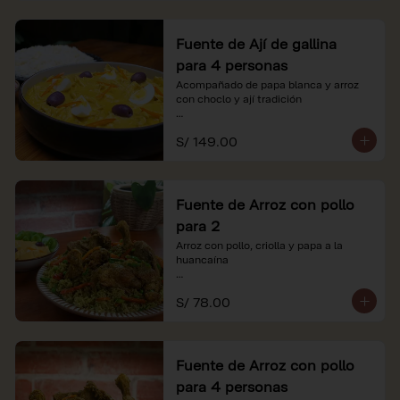
Fuente de Ají de gallina
para 4 personas
Acompañado de papa blanca y arroz 
con choclo y ají tradición

*Nuestros precios están expresados en 
S/ 149.00
soles e incluyen impuestos de ley y 
recargo al consumo.
Fuente de Arroz con pollo
para 2
Arroz con pollo, criolla y papa a la 
huancaína

*Nuestros precios están expresados en 
S/ 78.00
soles e incluyen impuestos de ley y 
recargo al consumo.
Fuente de Arroz con pollo
para 4 personas