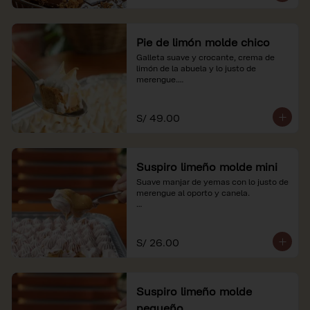
Pie de limón molde chico
Galleta suave y crocante, crema de 
limón de la abuela y lo justo de 
merengue.

*Nuestros precios están expresados en 
soles e incluyen impuestos de ley y 
S/ 49.00
recargo al consumo.
Suspiro limeño molde mini
Suave manjar de yemas con lo justo de 
merengue al oporto y canela.

*Nuestros precios están expresados en 
soles e incluyen impuestos de ley y 
recargo al consumo.
S/ 26.00
Suspiro limeño molde
pequeño