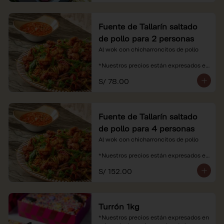
Fuente de Tallarín saltado
de pollo para 2 personas
Al wok con chicharroncitos de pollo

*Nuestros precios están expresados en 
soles e incluyen impuestos de ley y 
S/ 78.00
recargo al consumo.
Fuente de Tallarín saltado
de pollo para 4 personas
Al wok con chicharroncitos de pollo

*Nuestros precios están expresados en 
soles e incluyen impuestos de ley y 
S/ 152.00
recargo al consumo.
Turrón 1kg
*Nuestros precios están expresados en 