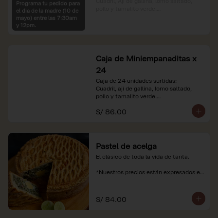
Cuadril, Ají de gallina, lomo saltado, 
Programa tu pedido para
pollo y tamalito verde.

el dia de la madre (10 de
mayo) entre las 7:30am
*Nuestros precios están expresados en 
y 12pm.
soles e incluyen impuestos de ley y 
recargo al consumo.
Caja de Miniempanaditas x
24
Caja de 24 unidades surtidas:

Cuadril, ají de gallina, lomo saltado, 
pollo y tamalito verde.

S/ 86.00
*Nuestros precios están expresados en 
soles e incluyen impuestos de ley y 
recargo al consumo.
Pastel de acelga
El clásico de toda la vida de tanta.

*Nuestros precios están expresados en 
soles e incluyen impuestos de ley y 
recargo al consumo.
S/ 84.00