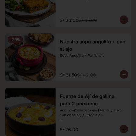
S/ 28.00
S/ 35.00
-
25
%
Nuestra sopa angelita + pan
al ajo
Sopa Angelita + Pan al ajo
S/ 31.50
S/ 42.00
Fuente de Ají de gallina
para 2 personas
Acompañado de papa blanca y arroz 
con choclo y ají tradición

*Nuestros precios están expresados en 
S/ 76.00
soles e incluyen impuestos de ley y 
recargo al consumo.