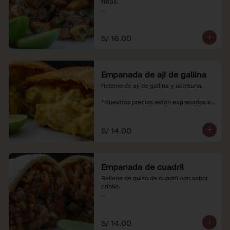
fritas.

*Nuestros precios están expresados en 
soles e incluyen impuestos de ley y 
recargo al consumo.
S/ 16.00
Empanada de ají de gallina
Relleno de ají de gallina y aceituna.

*Nuestros precios están expresados en 
soles e incluyen impuestos de ley y 
recargo al consumo.
S/ 14.00
Empanada de cuadril
Rellena de guiso de cuadril con sabor 
criollo.

*Nuestros precios están expresados en 
soles e incluyen impuestos de ley y 
recargo al consumo.
S/ 14.00