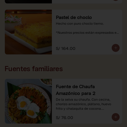
Pastel de choclo
Hecho con puro choclo tierno.

*Nuestros precios están expresados en 
soles e incluyen impuestos de ley y 
recargo al consumo.
S/ 164.00
Fuentes familiares
Fuente de Chaufa
Amazónico para 2
De la selva su chaufa. Con cecina, 
chorizo amazónico, plátano, huevo

frito y chalaquita de cocona.

S/ 76.00
*Imágenes referenciales.

*Nuestros precios están expresados en 
soles e incluyen IGV y servicio.