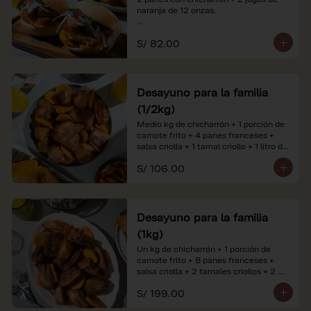
naranja de 12 onzas.

*Nuestros precios están expresados en 
S/ 82.00
soles e incluyen impuestos de ley y 
recargo al consumo. Imágenes 
referenciales.
Desayuno para la familia
(1/2kg)
Medio kg de chicharrón + 1 porción de 
camote frito + 4 panes franceses + 
salsa criolla + 1 tamal criollo + 1 litro de 
jugo de naranja.

S/ 106.00
*Nuestros precios están expresados en 
soles e incluyen impuestos de ley y 
recargo al consumo. Imágenes 
referenciales.
Desayuno para la familia
(1kg)
Un kg de chicharrón + 1 porción de 
camote frito + 8 panes franceses + 
salsa criolla + 2 tamales criollos + 2 
litros de jugo de naranja.

S/ 199.00
*Nuestros precios están expresados en 