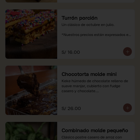
Turrón porción
Un clásico de octubre en julio.

*Nuestros precios están expresados en 
soles e incluyen impuestos de ley y 
recargo al consumo.
S/ 16.00
Chocotorta molde mini
Keke húmedo de chocolate relleno de 
suave manjar, cubierto con fudge 
casero y chocolate.

*Nuestros precios están expresados en 
soles e incluyen impuestos de ley y 
S/ 26.00
recargo al consumo. Imagenes 
referenciales
Combinado molde pequeño
Clásico postre casero de arroz con 