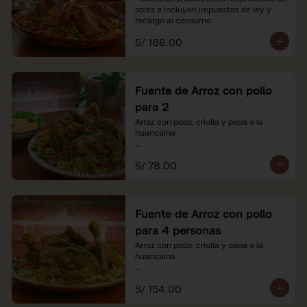
soles e incluyen impuestos de ley y 
recargo al consumo.
S/ 186.00
Fuente de Arroz con pollo
para 2
Arroz con pollo, criolla y papa a la 
huancaína

*Nuestros precios están expresados en 
S/ 78.00
soles e incluyen impuestos de ley y 
recargo al consumo.
Fuente de Arroz con pollo
para 4 personas
Arroz con pollo, criolla y papa a la 
huancaína

*Nuestros precios están expresados en 
S/ 154.00
soles e incluyen impuestos de ley y 
recargo al consumo.