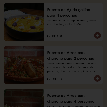
Fuente de Ají de gallina
para 4 personas
Acompañado de papa blanca y arroz 
con choclo y ají tradición

*Nuestros precios están expresados en 
S/ 149.00
soles e incluyen impuestos de ley y 
recargo al consumo.
Fuente de Arroz con
chancho para 2 personas
Arroz con chancho ahumadito al wok 
con adobo de cerdo, chicharrón de 
panceta, chorizo, choclo, pimientos, 
col y criolla de rabanito y palta.

S/ 94.00
*Nuestros precios están expresados en 
soles e incluyen impuestos de ley y 
recargo al consumo.
Fuente de Arroz con
chancho para 4 personas
*Nuestros precios están expresados en 