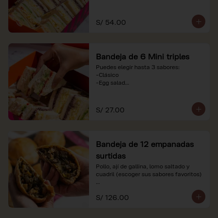
-Huevo y aceituna

-Pollo, tomate y palta

-Jamón, tomate y huevo

S/ 54.00
*Nuestros precios están expresados en 
soles e incluyen impuestos de ley y 
recargo al consumo. Imágenes 
Bandeja de 6 Mini triples
referenciales.
Puedes elegir hasta 3 sabores:

-Clásico

-Egg salad

-Huevo y aceituna

-Pollo, tomate y palta

-Jamón, tomate y huevo

S/ 27.00
*Nuestros precios están expresados en 
soles e incluyen impuestos de ley y 
recargo al consumo. Imágenes 
Bandeja de 12 empanadas
referenciales.
surtidas
Pollo, ají de gallina, lomo saltado y 
cuadril (escoger sus sabores favoritos)

*Nuestros precios están expresados en 
S/ 126.00
soles e incluyen impuestos de ley y 
recargo al consumo.