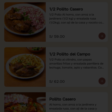
1/2 Pollito Casero
1/2 Pollo Al horno, con arroz a la 
jardinera (1/2 kg) y ensalada rusa 
(1/2kg), con aji de la casa y rocoto con 
china.

*Nuestros precios están expresados en 
S/ 59.00
soles e incluyen impuestos de ley y 
recargo al consumo.
1/2 Pollito del Campo
1/2 Pollo al cilindro, con papas 
amarillas fritas y ensalada parrillera de 
lechuga, tomate, apio y rabanitos. Con 
ají de la casa y rocoto con china.

*Nuestros precios están expresados en 
S/ 62.00
soles e incluyen impuestos de ley y 
recargo al consumo.
Pollito Casero
Al horno, con arroz a la jardinera y 
ensalada rusa, con aji de la casa y 