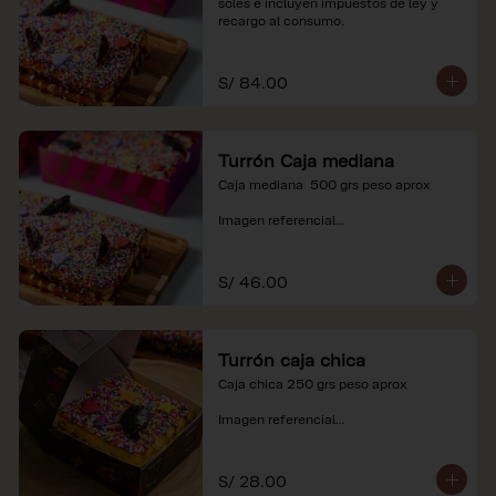
soles e incluyen impuestos de ley y 
recargo al consumo.
S/ 84.00
Turrón Caja mediana
Caja mediana  500 grs peso aprox 

Imagen referencial

*Nuestros precios están expresados en 
soles e incluyen impuestos de ley y 
S/ 46.00
recargo al consumo.
Turrón caja chica
Caja chica 250 grs peso aprox

Imagen referencial

*Nuestros precios están expresados en 
soles e incluyen impuestos de ley y 
S/ 28.00
recargo al consumo.