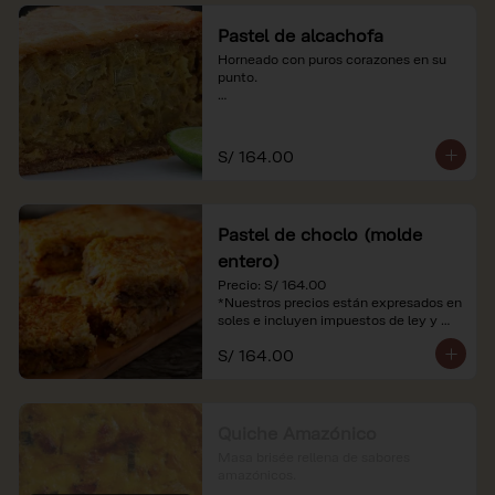
Pastel de alcachofa
Horneado con puros corazones en su 
punto.

*Nuestros precios están expresados en 
soles e incluyen impuestos de ley y 
recargo al consumo.
S/ 164.00
Pastel de choclo (molde
entero)
Precio: S/ 164.00

*Nuestros precios están expresados en 
soles e incluyen impuestos de ley y 
recargo al consumo.
S/ 164.00
Quiche Amazónico
Masa brisée rellena de sabores 
amazónicos.
