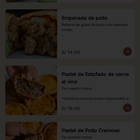
Empanada de pollo
Rellena de guiso de pollo con aderezo 
criollo.

*Nuestros precios están expresados en 
soles e incluyen impuestos de ley y 
recargo al consumo.
S/ 14.00
Pastel de Estofado de carne
al vino
De nuestro horno

*Nuestros precios están expresados en 
soles e incluyen impuestos de ley y 
S/ 19.00
recargo al consumo.
Pastel de Pollo Cremoso
De nuestro horno
