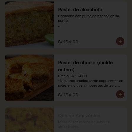
Pastel de alcachofa
Horneado con puros corazones en su 
punto.

*Nuestros precios están expresados en 
soles e incluyen impuestos de ley y 
recargo al consumo.
S/ 164.00
Pastel de choclo (molde
entero)
Precio: S/ 164.00

*Nuestros precios están expresados en 
soles e incluyen impuestos de ley y 
recargo al consumo.
S/ 164.00
Quiche Amazónico
Masa brisée rellena de sabores 
amazónicos.
