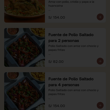
Arroz con pollo, criolla y papa a la 
huancaína

*Nuestros precios están expresados en 
S/ 154.00
soles e incluyen impuestos de ley y 
recargo al consumo.
Fuente de Pollo Saltado
para 2 personas
Pollo Saltado con arroz con choclo y 
papas fritas

*Nuestros precios están expresados en 
S/ 82.00
soles e incluyen impuestos de ley y 
recargo al consumo.
Fuente de Pollo Saltado
para 4 personas
Pollo Saltado con arroz con choclo y 
papas fritas

*Nuestros precios están expresados en 
S/ 154.00
soles e incluyen impuestos de ley y 
recargo al consumo.