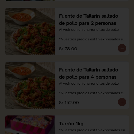
Fuente de Tallarín saltado
de pollo para 2 personas
Al wok con chicharroncitos de pollo

*Nuestros precios están expresados en 
soles e incluyen impuestos de ley y 
S/ 78.00
recargo al consumo.
Fuente de Tallarín saltado
de pollo para 4 personas
Al wok con chicharroncitos de pollo

*Nuestros precios están expresados en 
soles e incluyen impuestos de ley y 
S/ 152.00
recargo al consumo.
Turrón 1kg
*Nuestros precios están expresados en 