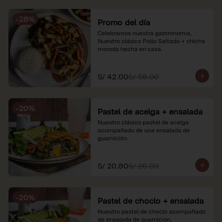
soles e incluyen impuestos de ley y 
recargo al consumo. Imágenes 
-
28
%
referenciales.
Promo del día
Celebramos nuestra gastronomía, 
Nuestro clásico Pollo Saltado + chicha 
morada hecha en casa.
S/ 42.00
S/ 58.00
-
20
%
Pastel de acelga + ensalada
Nuestro clásico pastel de acelga 
acompañado de una ensalada de 
guarnición.
S/ 20.80
S/ 26.00
-
20
%
Pastel de choclo + ensalada
Nuestro pastel de choclo acompañado 
de ensalada de guarnición.