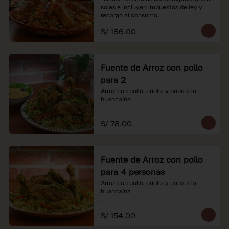
soles e incluyen impuestos de ley y 
recargo al consumo.
S/ 186.00
Fuente de Arroz con pollo
para 2
Arroz con pollo, criolla y papa a la 
huancaína

*Nuestros precios están expresados en 
S/ 78.00
soles e incluyen impuestos de ley y 
recargo al consumo.
Fuente de Arroz con pollo
para 4 personas
Arroz con pollo, criolla y papa a la 
huancaína

*Nuestros precios están expresados en 
S/ 154.00
soles e incluyen impuestos de ley y 
recargo al consumo.