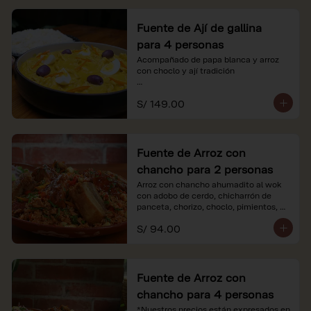
Fuente de Ají de gallina
para 4 personas
Acompañado de papa blanca y arroz 
con choclo y ají tradición

*Nuestros precios están expresados en 
S/ 149.00
soles e incluyen impuestos de ley y 
recargo al consumo.
Fuente de Arroz con
chancho para 2 personas
Arroz con chancho ahumadito al wok 
con adobo de cerdo, chicharrón de 
panceta, chorizo, choclo, pimientos, 
col y criolla de rabanito y palta.

S/ 94.00
*Nuestros precios están expresados en 
soles e incluyen impuestos de ley y 
recargo al consumo.
Fuente de Arroz con
chancho para 4 personas
*Nuestros precios están expresados en 