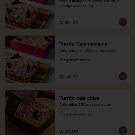
soles e incluyen impuestos de ley y 
recargo al consumo.
S/ 84.00
Turrón Caja mediana
Caja mediana  500 grs peso aprox 

Imagen referencial

*Nuestros precios están expresados en 
soles e incluyen impuestos de ley y 
S/ 46.00
recargo al consumo.
Turrón caja chica
Caja chica 250 grs peso aprox

Imagen referencial

*Nuestros precios están expresados en 
soles e incluyen impuestos de ley y 
S/ 28.00
recargo al consumo.