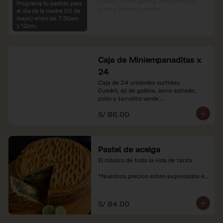
Cuadril, Ají de gallina, lomo saltado, 
Programa tu pedido para
pollo y tamalito verde.

el dia de la madre (10 de
mayo) entre las 7:30am
*Nuestros precios están expresados en 
y 12pm.
soles e incluyen impuestos de ley y 
recargo al consumo.
Caja de Miniempanaditas x
24
Caja de 24 unidades surtidas:

Cuadril, ají de gallina, lomo saltado, 
pollo y tamalito verde.

S/ 86.00
*Nuestros precios están expresados en 
soles e incluyen impuestos de ley y 
recargo al consumo.
Pastel de acelga
El clásico de toda la vida de tanta.

*Nuestros precios están expresados en 
soles e incluyen impuestos de ley y 
recargo al consumo.
S/ 84.00