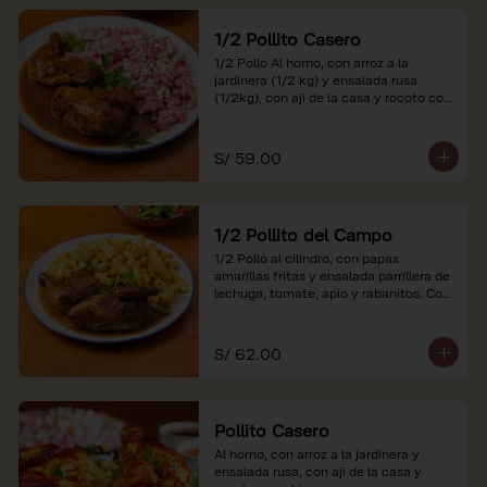
1/2 Pollito Casero
1/2 Pollo Al horno, con arroz a la 
jardinera (1/2 kg) y ensalada rusa 
(1/2kg), con aji de la casa y rocoto con 
china.

*Nuestros precios están expresados en 
S/ 59.00
soles e incluyen impuestos de ley y 
recargo al consumo.
1/2 Pollito del Campo
1/2 Pollo al cilindro, con papas 
amarillas fritas y ensalada parrillera de 
lechuga, tomate, apio y rabanitos. Con 
ají de la casa y rocoto con china.

*Nuestros precios están expresados en 
S/ 62.00
soles e incluyen impuestos de ley y 
recargo al consumo.
Pollito Casero
Al horno, con arroz a la jardinera y 
ensalada rusa, con aji de la casa y 