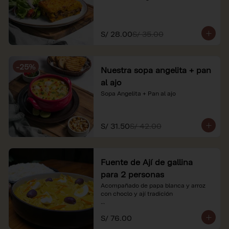
S/ 28.00
S/ 35.00
-
25
%
Nuestra sopa angelita + pan
al ajo
Sopa Angelita + Pan al ajo
S/ 31.50
S/ 42.00
Fuente de Ají de gallina
para 2 personas
Acompañado de papa blanca y arroz 
con choclo y ají tradición

*Nuestros precios están expresados en 
S/ 76.00
soles e incluyen impuestos de ley y 
recargo al consumo.