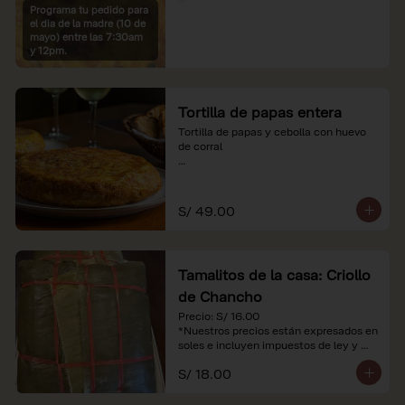
Programa tu pedido para
*Imágenes referenciales

el dia de la madre (10 de
*Nuestros precios están expresados en 
mayo) entre las 7:30am
soles e incluyen IGV y servicio
y 12pm.
Tortilla de papas entera
Tortilla de papas y cebolla con huevo 
de corral

*Nuestros precios están expresados en 
soles e incluyen impuestos de ley y 
recargo al consumo.
S/ 49.00
Tamalitos de la casa: Criollo
de Chancho
Precio: S/ 16.00

*Nuestros precios están expresados en 
soles e incluyen impuestos de ley y 
recargo al consumo.
S/ 18.00