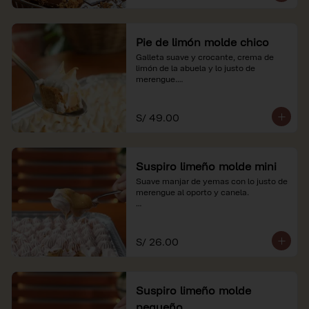
Pie de limón molde chico
Galleta suave y crocante, crema de 
limón de la abuela y lo justo de 
merengue.

*Nuestros precios están expresados en 
soles e incluyen impuestos de ley y 
S/ 49.00
recargo al consumo.
Suspiro limeño molde mini
Suave manjar de yemas con lo justo de 
merengue al oporto y canela.

*Nuestros precios están expresados en 
soles e incluyen impuestos de ley y 
recargo al consumo.
S/ 26.00
Suspiro limeño molde
pequeño