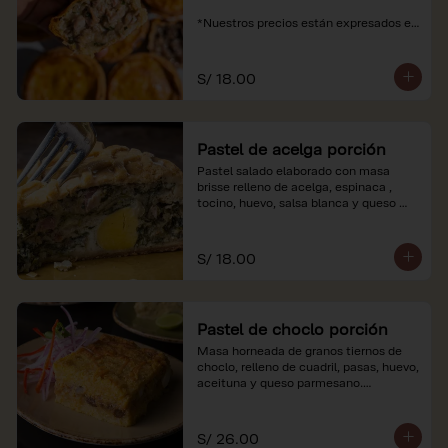
*Nuestros precios están expresados en 
soles e incluyen impuestos de ley y 
recargo al consumo.
S/ 18.00
Pastel de acelga porción
Pastel salado elaborado con masa 
brisse relleno de acelga, espinaca , 
tocino, huevo, salsa blanca y queso 
parmesano.

*Nuestros precios están expresados en 
S/ 18.00
soles e incluyen impuestos de ley y 
recargo al consumo.
Pastel de choclo porción
Masa horneada de granos tiernos de 
choclo, relleno de cuadril, pasas, huevo, 
aceituna y queso parmesano.

*Nuestros precios están expresados en 
soles e incluyen impuestos de ley y 
S/ 26.00
recargo al consumo.