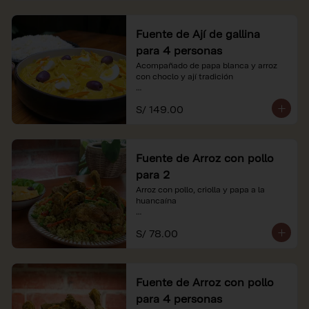
Fuente de Ají de gallina
para 4 personas
Acompañado de papa blanca y arroz 
con choclo y ají tradición

*Nuestros precios están expresados en 
S/ 149.00
soles e incluyen impuestos de ley y 
recargo al consumo.
Fuente de Arroz con pollo
para 2
Arroz con pollo, criolla y papa a la 
huancaína

*Nuestros precios están expresados en 
S/ 78.00
soles e incluyen impuestos de ley y 
recargo al consumo.
Fuente de Arroz con pollo
para 4 personas