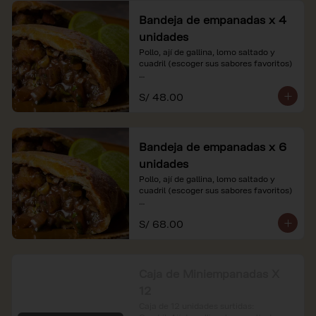
Bandeja de empanadas x 4
unidades
Pollo, ají de gallina, lomo saltado y 
cuadril (escoger sus sabores favoritos)

*Nuestros precios están expresados en 
S/ 48.00
soles e incluyen impuestos de ley y 
recargo al consumo.
Bandeja de empanadas x 6
unidades
Pollo, ají de gallina, lomo saltado y 
cuadril (escoger sus sabores favoritos)

*Nuestros precios están expresados en 
S/ 68.00
soles e incluyen impuestos de ley y 
recargo al consumo.
Caja de Miniempanadas X
12
Caja de 12 unidades surtidas: 
