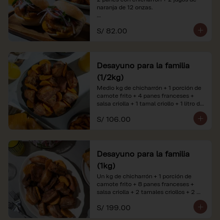
naranja de 12 onzas.

*Nuestros precios están expresados en 
S/ 82.00
soles e incluyen impuestos de ley y 
recargo al consumo. Imágenes 
referenciales.
Desayuno para la familia
(1/2kg)
Medio kg de chicharrón + 1 porción de 
camote frito + 4 panes franceses + 
salsa criolla + 1 tamal criollo + 1 litro de 
jugo de naranja.

S/ 106.00
*Nuestros precios están expresados en 
soles e incluyen impuestos de ley y 
recargo al consumo. Imágenes 
referenciales.
Desayuno para la familia
(1kg)
Un kg de chicharrón + 1 porción de 
camote frito + 8 panes franceses + 
salsa criolla + 2 tamales criollos + 2 
litros de jugo de naranja.

S/ 199.00
*Nuestros precios están expresados en 