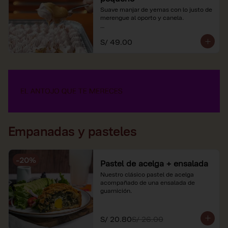
Suave manjar de yemas con lo justo de 
merengue al oporto y canela.

*Nuestros precios están expresados en 
S/ 49.00
soles e incluyen impuestos de ley y 
recargo al consumo.
Empanadas y pasteles
-
20
%
Pastel de acelga + ensalada
Nuestro clásico pastel de acelga 
acompañado de una ensalada de 
guarnición.
S/ 20.80
S/ 26.00