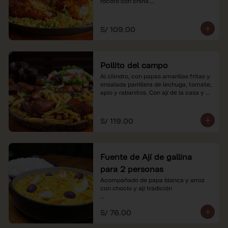
rocoto con china.

*Nuestros precios están expresados en 
soles e incluyen impuestos de ley y 
S/ 109.00
recargo al consumo.
Pollito del campo
Al cilindro, con papas amarillas fritas y 
ensalada parrillera de lechuga, tomate, 
apio y rabanitos. Con ají de la casa y 
rocoto con china.

*Nuestros precios están expresados en 
S/ 119.00
soles e incluyen impuestos de ley y 
recargo al consumo.
Fuente de Ají de gallina
para 2 personas
Acompañado de papa blanca y arroz 
con choclo y ají tradición

*Nuestros precios están expresados en 
S/ 76.00
soles e incluyen impuestos de ley y 
recargo al consumo.