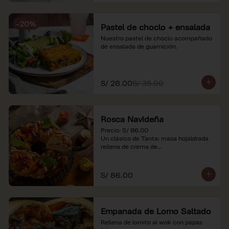
-
20
%
Pastel de choclo + ensalada
Nuestro pastel de choclo acompañado 
de ensalada de guarnición.
S/ 28.00
S/ 35.00
Rosca Navideña
Precio: S/ 86.00

Un clásico de Tanta: masa hojaldrada 
rellena de crema de

almendras.

*Nuestros precios están expresados en 
S/ 86.00
soles e incluyen impuestos de ley y 
recargo al consumo.
Empanada de Lomo Saltado
Rellena de lomito al wok con papas 