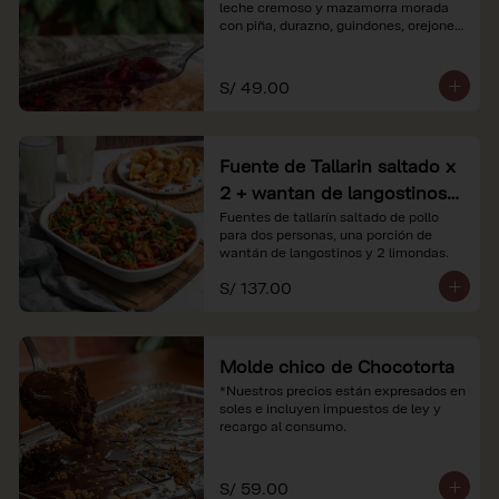
leche cremoso y mazamorra morada 
con piña, durazno, guindones, orejones 
y membrillo

*Nuestros precios están expresados en 
S/ 49.00
soles e incluyen impuestos de ley y 
recargo al consumo.
Fuente de Tallarin saltado x
2 + wantan de langostinos +
2 limonadas
Fuentes de tallarín saltado de pollo 
para dos personas, una porción de 
wantán de langostinos y 2 limondas.
S/ 137.00
Molde chico de Chocotorta
*Nuestros precios están expresados en 
soles e incluyen impuestos de ley y 
recargo al consumo.
S/ 59.00