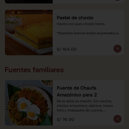
Pastel de choclo
Hecho con puro choclo tierno.

*Nuestros precios están expresados en 
soles e incluyen impuestos de ley y 
recargo al consumo.
S/ 164.00
Fuentes familiares
Fuente de Chaufa
Amazónico para 2
De la selva su chaufa. Con cecina, 
chorizo amazónico, plátano, huevo

frito y chalaquita de cocona.

S/ 76.00
*Imágenes referenciales.

*Nuestros precios están expresados en 
soles e incluyen IGV y servicio.