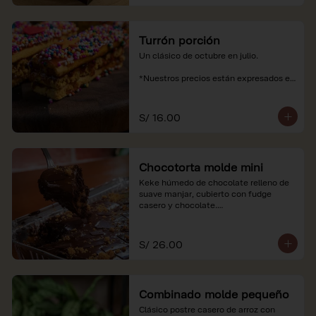
Turrón porción
Un clásico de octubre en julio.

*Nuestros precios están expresados en 
soles e incluyen impuestos de ley y 
recargo al consumo.
S/ 16.00
Chocotorta molde mini
Keke húmedo de chocolate relleno de 
suave manjar, cubierto con fudge 
casero y chocolate.

*Nuestros precios están expresados en 
soles e incluyen impuestos de ley y 
S/ 26.00
recargo al consumo. Imagenes 
referenciales
Combinado molde pequeño
Clásico postre casero de arroz con 