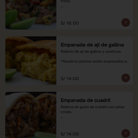
fritas.

*Nuestros precios están expresados en 
soles e incluyen impuestos de ley y 
recargo al consumo.
S/ 16.00
Empanada de ají de gallina
Relleno de ají de gallina y aceituna.

*Nuestros precios están expresados en 
soles e incluyen impuestos de ley y 
recargo al consumo.
S/ 14.00
Empanada de cuadril
Rellena de guiso de cuadril con sabor 
criollo.

*Nuestros precios están expresados en 
soles e incluyen impuestos de ley y 
recargo al consumo.
S/ 14.00