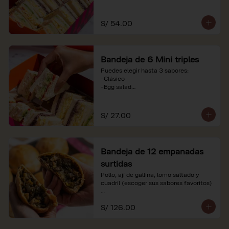
-Huevo y aceituna

-Pollo, tomate y palta

-Jamón, tomate y huevo

S/ 54.00
*Nuestros precios están expresados en 
soles e incluyen impuestos de ley y 
recargo al consumo. Imágenes 
Bandeja de 6 Mini triples
referenciales.
Puedes elegir hasta 3 sabores:

-Clásico

-Egg salad

-Huevo y aceituna

-Pollo, tomate y palta

-Jamón, tomate y huevo

S/ 27.00
*Nuestros precios están expresados en 
soles e incluyen impuestos de ley y 
recargo al consumo. Imágenes 
Bandeja de 12 empanadas
referenciales.
surtidas
Pollo, ají de gallina, lomo saltado y 
cuadril (escoger sus sabores favoritos)

*Nuestros precios están expresados en 
S/ 126.00
soles e incluyen impuestos de ley y 
recargo al consumo.