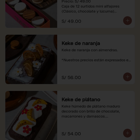
Precio: S/ 49.00

Caja de 12 surtidos mini alfajores 
(Clásico, chocolate y lúcuma)

S/ 49.00
*Nuestros precios están expresados en 
soles e incluyen impuestos de ley y 
recargo al consumo. Imágenes 
referenciales.
Keke de naranja
Keke de naranja con almendras.

*Nuestros precios están expresados en 
soles e incluyen impuestos de ley y 
recargo al consumo.
S/ 56.00
Keke de plátano
Keke húmedo de plátano maduro 
decorado con brillo de chocolate, 
macarrones y damascos.

*Nuestros precios están expresados en 
soles e incluyen impuestos de ley y 
S/ 54.00
recargo al consumo.