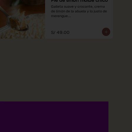
Galleta suave y crocante, crema 
de limón de la abuela y lo justo de 
merengue.

*Nuestros precios están 
expresados en soles e incluyen 
S/ 49.00
impuestos de ley y recargo al 
consumo.