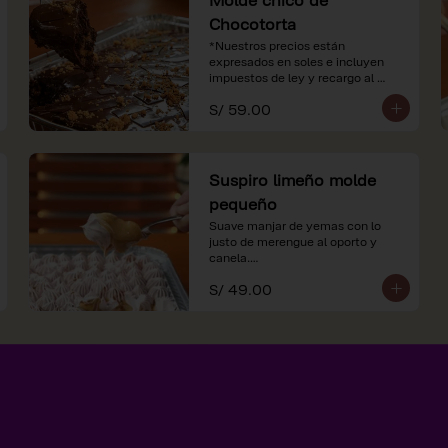
Chocotorta
*Nuestros precios están 
expresados en soles e incluyen 
impuestos de ley y recargo al 
consumo.
S/ 59.00
Suspiro limeño molde
pequeño
Suave manjar de yemas con lo 
justo de merengue al oporto y 
canela.

S/ 49.00
*Nuestros precios están 
expresados en soles e incluyen 
impuestos de ley y recargo al 
consumo.