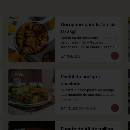
Desayuno para la familia
(1/2kg)
Medio kg de chicharrón + 1 porción 
de camote frito + 4 panes 
franceses + salsa criolla + 1 tamal 
criollo + 1 litro de jugo de naranja.

S/ 106.00
*Nuestros precios están 
expresados en soles e incluyen 
impuestos de ley y recargo al 
-
20
%
consumo. Imágenes referenciales.
Pastel de acelga +
ensalada
Nuestro clásico pastel de acelga 
acompañado de una ensalada de 
guarnición.
S/ 20.80
S/ 26.00
Fuente de Ají de gallina