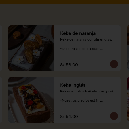
Keke de naranja
Keke de naranja con almendras.

*Nuestros precios están 
expresados en soles e incluyen 
impuestos de ley y recargo al 
consumo.
S/ 56.00
Keke inglés
Keke de frutos bañado con glasé.

*Nuestros precios están 
expresados en soles e incluyen 
impuestos de ley y recargo al 
consumo.
S/ 54.00