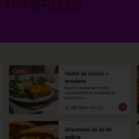
-
20
%
Pastel de choclo +
ensalada
Nuestro pastel de choclo 
acompañado de ensalada de 
guarnición.
S/ 28.00
S/ 35.00
Empanada de ají de
gallina