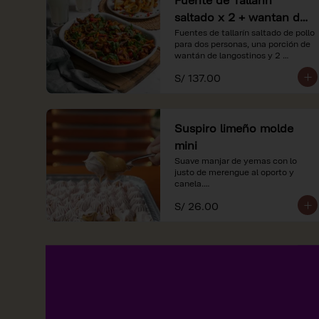
saltado x 2 + wantan de
langostinos + 2
Fuentes de tallarín saltado de pollo 
para dos personas, una porción de 
limonadas
wantán de langostinos y 2 
limondas.
S/ 137.00
Suspiro limeño molde
mini
Suave manjar de yemas con lo 
justo de merengue al oporto y 
canela.

S/ 26.00
*Nuestros precios están 
expresados en soles e incluyen 
impuestos de ley y recargo al 
consumo.