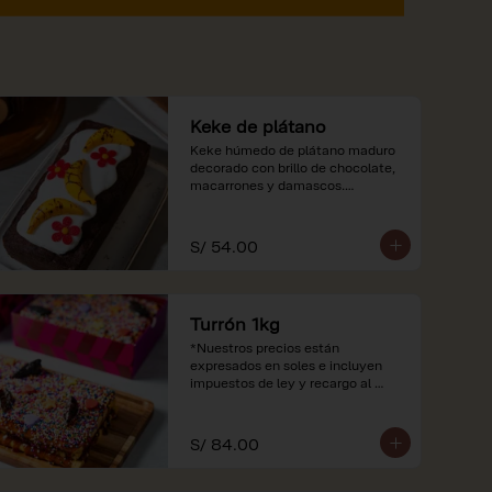
Keke de plátano
Keke húmedo de plátano maduro 
decorado con brillo de chocolate, 
macarrones y damascos.

*Nuestros precios están 
expresados en soles e incluyen 
S/ 54.00
impuestos de ley y recargo al 
consumo.
Turrón 1kg
*Nuestros precios están 
expresados en soles e incluyen 
impuestos de ley y recargo al 
consumo.
S/ 84.00