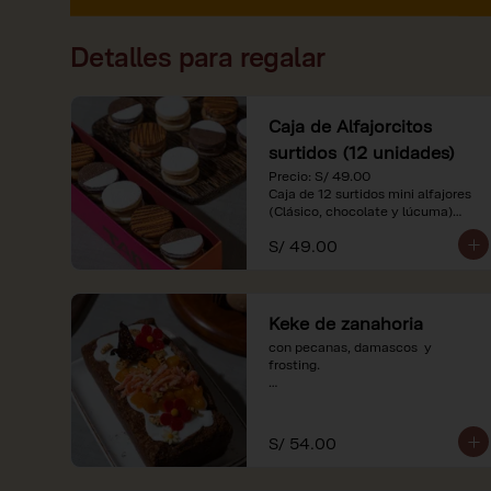
Detalles para regalar
Caja de Alfajorcitos
surtidos (12 unidades)
Precio: S/ 49.00

Caja de 12 surtidos mini alfajores 
(Clásico, chocolate y lúcuma)

S/ 49.00
*Nuestros precios están 
expresados en soles e incluyen 
impuestos de ley y recargo al 
consumo. Imágenes referenciales.
Keke de zanahoria
con pecanas, damascos  y 
frosting.

*Nuestros precios están 
expresados en soles e incluyen 
impuestos de ley y recargo al 
S/ 54.00
consumo.