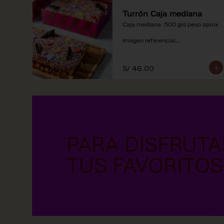
Turrón Caja mediana
Caja mediana  500 grs peso aprox 

Imagen referencial

*Nuestros precios están 
expresados en soles e incluyen 
S/ 46.00
impuestos de ley y recargo al 
consumo.