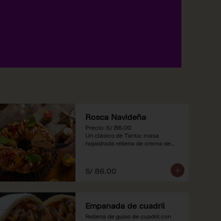
Rosca Navideña
Precio: S/ 86.00

Un clásico de Tanta: masa 
hojaldrada rellena de crema de

almendras.

*Nuestros precios están 
S/ 86.00
expresados en soles e incluyen 
impuestos de ley y recargo al 
consumo.
Empanada de cuadril
Rellena de guiso de cuadril con 