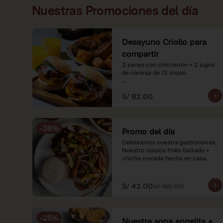
Nuestras Promociones del día
Desayuno Criollo para
compartir
2 panes con chicharrón + 2 jugos 
de naranja de 12 onzas.

*Nuestros precios están 
S/ 82.00
expresados en soles e incluyen 
impuestos de ley y recargo al 
consumo. Imágenes referenciales.
-
28
%
Promo del día
Celebramos nuestra gastronomía, 
Nuestro clásico Pollo Saltado + 
chicha morada hecha en casa.
S/ 42.00
S/ 58.00
-
25
%
Nuestra sopa angelita +