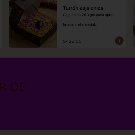
Turrón caja chica
Caja chica 250 grs peso aprox

Imagen referencial

*Nuestros precios están 
expresados en soles e incluyen 
S/ 28.00
impuestos de ley y recargo al 
consumo.