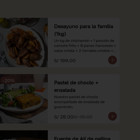
Desayuno para la familia
(1kg)
Un kg de chicharrón + 1 porción de 
camote frito + 8 panes franceses + 
salsa criolla + 2 tamales criollos + 
2 litros de jugo de naranja.

S/ 199.00
*Nuestros precios están 
expresados en soles e incluyen 
impuestos de ley y recargo al 
-
20
%
consumo. Imágenes referenciales.
Pastel de choclo +
ensalada
Nuestro pastel de choclo 
acompañado de ensalada de 
guarnición.
S/ 28.00
S/ 35.00
Fuente de Ají de gallina