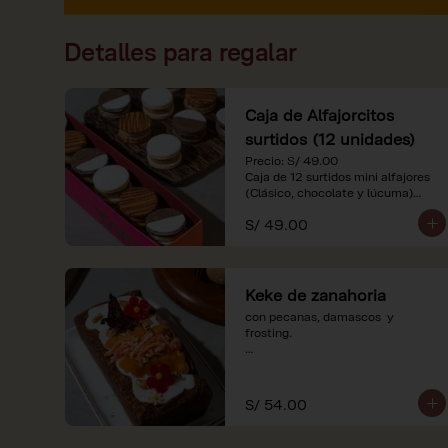
Detalles para regalar
Caja de Alfajorcitos
surtidos (12 unidades)
Precio: S/ 49.00

Caja de 12 surtidos mini alfajores 
(Clásico, chocolate y lúcuma)

S/ 49.00
*Nuestros precios están 
expresados en soles e incluyen 
impuestos de ley y recargo al 
consumo. Imágenes referenciales.
Keke de zanahoria
con pecanas, damascos  y 
frosting.

*Nuestros precios están 
expresados en soles e incluyen 
impuestos de ley y recargo al 
S/ 54.00
consumo.