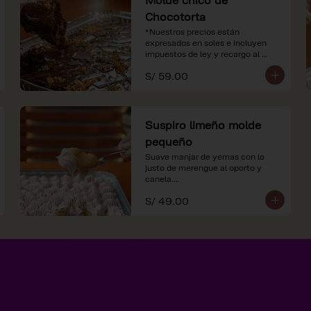
Chocotorta
*Nuestros precios están 
expresados en soles e incluyen 
impuestos de ley y recargo al 
consumo.
S/ 59.00
Suspiro limeño molde
pequeño
Suave manjar de yemas con lo 
justo de merengue al oporto y 
canela.

S/ 49.00
*Nuestros precios están 
expresados en soles e incluyen 
impuestos de ley y recargo al 
consumo.