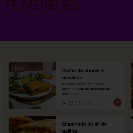
-
20
%
Pastel de choclo +
ensalada
Nuestro pastel de choclo 
acompañado de ensalada de 
guarnición.
S/ 28.00
S/ 35.00
Empanada de ají de
gallina