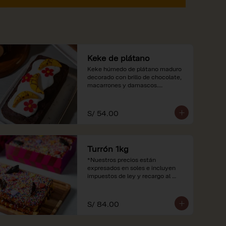
Keke de plátano
Keke húmedo de plátano maduro 
decorado con brillo de chocolate, 
macarrones y damascos.

*Nuestros precios están 
expresados en soles e incluyen 
S/ 54.00
impuestos de ley y recargo al 
consumo.
Turrón 1kg
*Nuestros precios están 
expresados en soles e incluyen 
impuestos de ley y recargo al 
consumo.
S/ 84.00