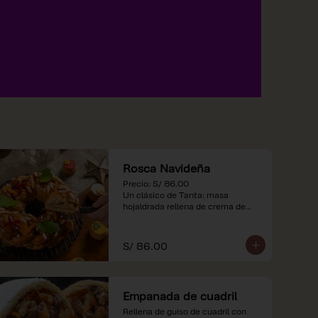
Rosca Navideña
Precio: S/ 86.00

Un clásico de Tanta: masa 
hojaldrada rellena de crema de

almendras.

*Nuestros precios están 
S/ 86.00
expresados en soles e incluyen 
impuestos de ley y recargo al 
consumo.
Empanada de cuadril
Rellena de guiso de cuadril con 