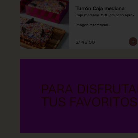
Turrón Caja mediana
Caja mediana  500 grs peso aprox 

Imagen referencial

*Nuestros precios están 
expresados en soles e incluyen 
S/ 46.00
impuestos de ley y recargo al 
consumo.