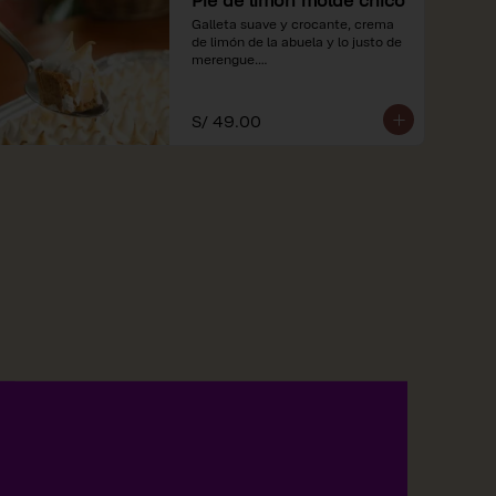
Galleta suave y crocante, crema 
de limón de la abuela y lo justo de 
merengue.

*Nuestros precios están 
expresados en soles e incluyen 
S/ 49.00
impuestos de ley y recargo al 
consumo.