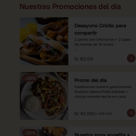
Nuestras Promociones del día
Desayuno Criollo para
compartir
2 panes con chicharrón + 2 jugos 
de naranja de 12 onzas.

*Nuestros precios están 
S/ 82.00
expresados en soles e incluyen 
impuestos de ley y recargo al 
consumo. Imágenes referenciales.
-
28
%
Promo del día
Celebramos nuestra gastronomía, 
Nuestro clásico Pollo Saltado + 
chicha morada hecha en casa.
S/ 42.00
S/ 58.00
-
25
%
Nuestra sopa angelita +