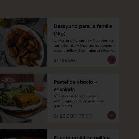
Desayuno para la familia
(1kg)
Un kg de chicharrón + 1 porción de 
camote frito + 8 panes franceses + 
salsa criolla + 2 tamales criollos + 
2 litros de jugo de naranja.

S/ 199.00
*Nuestros precios están 
expresados en soles e incluyen 
impuestos de ley y recargo al 
-
20
%
consumo. Imágenes referenciales.
Pastel de choclo +
ensalada
Nuestro pastel de choclo 
acompañado de ensalada de 
guarnición.
S/ 28.00
S/ 35.00
Fuente de Ají de gallina