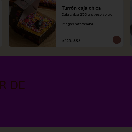
Turrón caja chica
Caja chica 250 grs peso aprox

Imagen referencial

*Nuestros precios están 
expresados en soles e incluyen 
S/ 28.00
impuestos de ley y recargo al 
consumo.