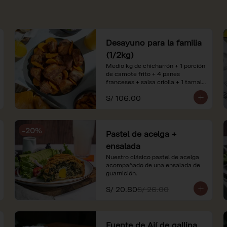
Desayuno para la familia
(1/2kg)
Medio kg de chicharrón + 1 porción 
de camote frito + 4 panes 
franceses + salsa criolla + 1 tamal 
criollo + 1 litro de jugo de naranja.

S/ 106.00
*Nuestros precios están 
expresados en soles e incluyen 
impuestos de ley y recargo al 
-
20
%
consumo. Imágenes referenciales.
Pastel de acelga +
ensalada
Nuestro clásico pastel de acelga 
acompañado de una ensalada de 
guarnición.
S/ 20.80
S/ 26.00
Fuente de Ají de gallina