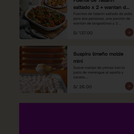
saltado x 2 + wantan de
langostinos + 2
Fuentes de tallarín saltado de pollo 
para dos personas, una porción de 
limonadas
wantán de langostinos y 2 
limondas.
S/ 137.00
Suspiro limeño molde
mini
Suave manjar de yemas con lo 
justo de merengue al oporto y 
canela.

S/ 26.00
*Nuestros precios están 
expresados en soles e incluyen 
impuestos de ley y recargo al 
consumo.