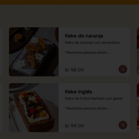
Keke de naranja
Keke de naranja con almendras.

*Nuestros precios están 
expresados en soles e incluyen 
impuestos de ley y recargo al 
consumo.
S/ 56.00
Keke inglés
Keke de frutos bañado con glasé.

*Nuestros precios están 
expresados en soles e incluyen 
impuestos de ley y recargo al 
consumo.
S/ 54.00