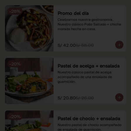
soles e incluyen impuestos de ley y 
recargo al consumo. Imágenes 
-
28
%
referenciales.
Promo del día
Celebramos nuestra gastronomía, 
Nuestro clásico Pollo Saltado + chicha 
morada hecha en casa.
S/ 42.00
S/ 58.00
-
20
%
Pastel de acelga + ensalada
Nuestro clásico pastel de acelga 
acompañado de una ensalada de 
guarnición.
S/ 20.80
S/ 26.00
-
20
%
Pastel de choclo + ensalada
Nuestro pastel de choclo acompañado 
de ensalada de guarnición.