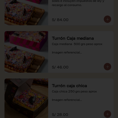
soles e incluyen impuestos de ley y 
recargo al consumo.
S/ 84.00
Turrón Caja mediana
Caja mediana  500 grs peso aprox 

Imagen referencial

*Nuestros precios están expresados en 
soles e incluyen impuestos de ley y 
S/ 46.00
recargo al consumo.
Turrón caja chica
Caja chica 250 grs peso aprox

Imagen referencial

*Nuestros precios están expresados en 
soles e incluyen impuestos de ley y 
S/ 28.00
recargo al consumo.