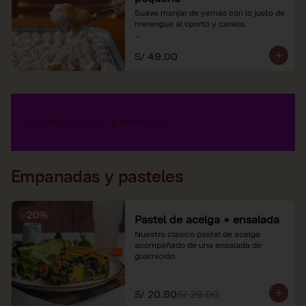
Suave manjar de yemas con lo justo de 
merengue al oporto y canela.

*Nuestros precios están expresados en 
S/ 49.00
soles e incluyen impuestos de ley y 
recargo al consumo.
Empanadas y pasteles
-
20
%
Pastel de acelga + ensalada
Nuestro clásico pastel de acelga 
acompañado de una ensalada de 
guarnición.
S/ 20.80
S/ 26.00