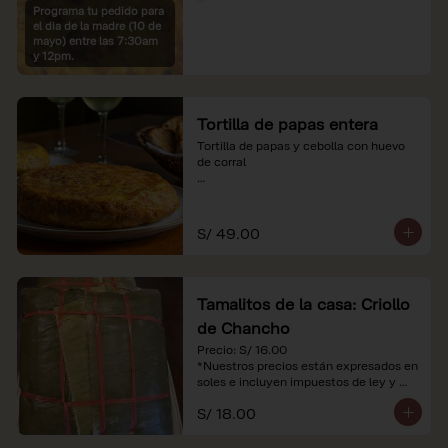
Programa tu pedido para
*Imágenes referenciales

el dia de la madre (10 de
*Nuestros precios están expresados en 
mayo) entre las 7:30am
soles e incluyen IGV y servicio
y 12pm.
Tortilla de papas entera
Tortilla de papas y cebolla con huevo 
de corral

*Nuestros precios están expresados en 
soles e incluyen impuestos de ley y 
recargo al consumo.
S/ 49.00
Tamalitos de la casa: Criollo
de Chancho
Precio: S/ 16.00

*Nuestros precios están expresados en 
soles e incluyen impuestos de ley y 
recargo al consumo.
S/ 18.00