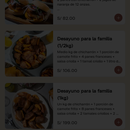
naranja de 12 onzas.

*Nuestros precios están expresados en 
S/ 82.00
soles e incluyen impuestos de ley y 
recargo al consumo. Imágenes 
referenciales.
Desayuno para la familia
(1/2kg)
Medio kg de chicharrón + 1 porción de 
camote frito + 4 panes franceses + 
salsa criolla + 1 tamal criollo + 1 litro de 
jugo de naranja.

S/ 106.00
*Nuestros precios están expresados en 
soles e incluyen impuestos de ley y 
recargo al consumo. Imágenes 
referenciales.
Desayuno para la familia
(1kg)
Un kg de chicharrón + 1 porción de 
camote frito + 8 panes franceses + 
salsa criolla + 2 tamales criollos + 2 
litros de jugo de naranja.

S/ 199.00
*Nuestros precios están expresados en 