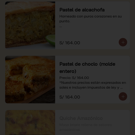
Pastel de alcachofa
Horneado con puros corazones en su 
punto.

*Nuestros precios están expresados en 
soles e incluyen impuestos de ley y 
recargo al consumo.
S/ 164.00
Pastel de choclo (molde
entero)
Precio: S/ 164.00

*Nuestros precios están expresados en 
soles e incluyen impuestos de ley y 
recargo al consumo.
S/ 164.00
Quiche Amazónico
Masa brisée rellena de sabores 
amazónicos.
