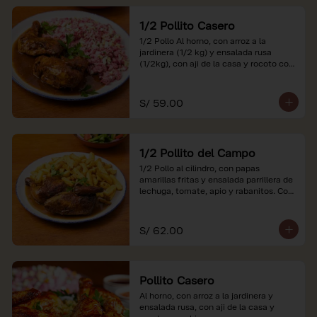
1/2 Pollito Casero
1/2 Pollo Al horno, con arroz a la 
jardinera (1/2 kg) y ensalada rusa 
(1/2kg), con aji de la casa y rocoto con 
china.

*Nuestros precios están expresados en 
S/ 59.00
soles e incluyen impuestos de ley y 
recargo al consumo.
1/2 Pollito del Campo
1/2 Pollo al cilindro, con papas 
amarillas fritas y ensalada parrillera de 
lechuga, tomate, apio y rabanitos. Con 
ají de la casa y rocoto con china.

*Nuestros precios están expresados en 
S/ 62.00
soles e incluyen impuestos de ley y 
recargo al consumo.
Pollito Casero
Al horno, con arroz a la jardinera y 
ensalada rusa, con aji de la casa y 