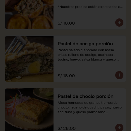
*Nuestros precios están expresados en 
soles e incluyen impuestos de ley y 
recargo al consumo.
S/ 18.00
Pastel de acelga porción
Pastel salado elaborado con masa 
brisse relleno de acelga, espinaca , 
tocino, huevo, salsa blanca y queso 
parmesano.

*Nuestros precios están expresados en 
S/ 18.00
soles e incluyen impuestos de ley y 
recargo al consumo.
Pastel de choclo porción
Masa horneada de granos tiernos de 
choclo, relleno de cuadril, pasas, huevo, 
aceituna y queso parmesano.

*Nuestros precios están expresados en 
soles e incluyen impuestos de ley y 
S/ 26.00
recargo al consumo.