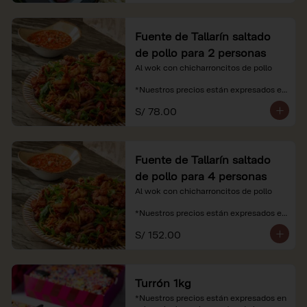
Fuente de Tallarín saltado
de pollo para 2 personas
Al wok con chicharroncitos de pollo

*Nuestros precios están expresados en 
soles e incluyen impuestos de ley y 
S/ 78.00
recargo al consumo.
Fuente de Tallarín saltado
de pollo para 4 personas
Al wok con chicharroncitos de pollo

*Nuestros precios están expresados en 
soles e incluyen impuestos de ley y 
S/ 152.00
recargo al consumo.
Turrón 1kg
*Nuestros precios están expresados en 