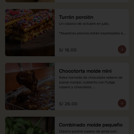
Turrón porción
Un clásico de octubre en julio.

*Nuestros precios están expresados en 
soles e incluyen impuestos de ley y 
recargo al consumo.
S/ 16.00
Chocotorta molde mini
Keke húmedo de chocolate relleno de 
suave manjar, cubierto con fudge 
casero y chocolate.

*Nuestros precios están expresados en 
soles e incluyen impuestos de ley y 
S/ 26.00
recargo al consumo. Imagenes 
referenciales
Combinado molde pequeño
Clásico postre casero de arroz con 