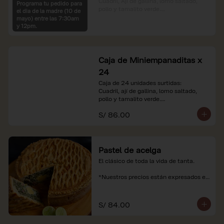
Cuadril, Ají de gallina, lomo saltado, 
Programa tu pedido para
pollo y tamalito verde.

el dia de la madre (10 de
mayo) entre las 7:30am
*Nuestros precios están expresados en 
y 12pm.
soles e incluyen impuestos de ley y 
recargo al consumo.
Caja de Miniempanaditas x
24
Caja de 24 unidades surtidas:

Cuadril, ají de gallina, lomo saltado, 
pollo y tamalito verde.

S/ 86.00
*Nuestros precios están expresados en 
soles e incluyen impuestos de ley y 
recargo al consumo.
Pastel de acelga
El clásico de toda la vida de tanta.

*Nuestros precios están expresados en 
soles e incluyen impuestos de ley y 
recargo al consumo.
S/ 84.00