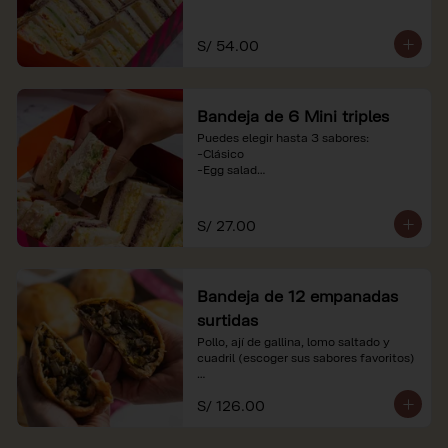
-Huevo y aceituna

-Pollo, tomate y palta

-Jamón, tomate y huevo

S/ 54.00
*Nuestros precios están expresados en 
soles e incluyen impuestos de ley y 
recargo al consumo. Imágenes 
Bandeja de 6 Mini triples
referenciales.
Puedes elegir hasta 3 sabores:

-Clásico

-Egg salad

-Huevo y aceituna

-Pollo, tomate y palta

-Jamón, tomate y huevo

S/ 27.00
*Nuestros precios están expresados en 
soles e incluyen impuestos de ley y 
recargo al consumo. Imágenes 
Bandeja de 12 empanadas
referenciales.
surtidas
Pollo, ají de gallina, lomo saltado y 
cuadril (escoger sus sabores favoritos)

*Nuestros precios están expresados en 
S/ 126.00
soles e incluyen impuestos de ley y 
recargo al consumo.