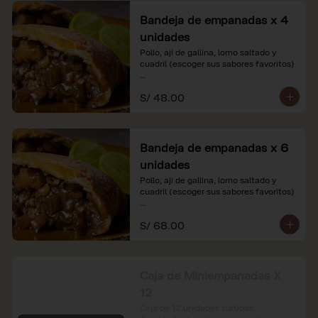
Bandeja de empanadas x 4
unidades
Pollo, ají de gallina, lomo saltado y 
cuadril (escoger sus sabores favoritos)

*Nuestros precios están expresados en 
S/ 48.00
soles e incluyen impuestos de ley y 
recargo al consumo.
Bandeja de empanadas x 6
unidades
Pollo, ají de gallina, lomo saltado y 
cuadril (escoger sus sabores favoritos)

*Nuestros precios están expresados en 
S/ 68.00
soles e incluyen impuestos de ley y 
recargo al consumo.
Caja de Miniempanadas X
12
Caja de 12 unidades surtidas: 
