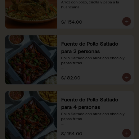
Arroz con pollo, criolla y papa a la 
huancaína

*Nuestros precios están expresados en 
S/ 154.00
soles e incluyen impuestos de ley y 
recargo al consumo.
Fuente de Pollo Saltado
para 2 personas
Pollo Saltado con arroz con choclo y 
papas fritas

*Nuestros precios están expresados en 
S/ 82.00
soles e incluyen impuestos de ley y 
recargo al consumo.
Fuente de Pollo Saltado
para 4 personas
Pollo Saltado con arroz con choclo y 
papas fritas

*Nuestros precios están expresados en 
S/ 154.00
soles e incluyen impuestos de ley y 
recargo al consumo.