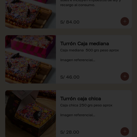
recargo al consumo.
S/ 84.00
Turrón Caja mediana
Caja mediana  500 grs peso aprox 

Imagen referencial

*Nuestros precios están expresados en 
soles e incluyen impuestos de ley y 
S/ 46.00
recargo al consumo.
Turrón caja chica
Caja chica 250 grs peso aprox

Imagen referencial

*Nuestros precios están expresados en 
soles e incluyen impuestos de ley y 
S/ 28.00
recargo al consumo.