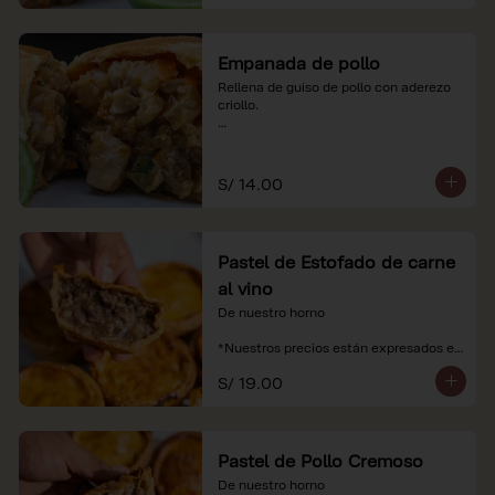
Empanada de pollo
Rellena de guiso de pollo con aderezo 
criollo.

*Nuestros precios están expresados en 
soles e incluyen impuestos de ley y 
recargo al consumo.
S/ 14.00
Pastel de Estofado de carne
al vino
De nuestro horno

*Nuestros precios están expresados en 
soles e incluyen impuestos de ley y 
S/ 19.00
recargo al consumo.
Pastel de Pollo Cremoso
De nuestro horno
