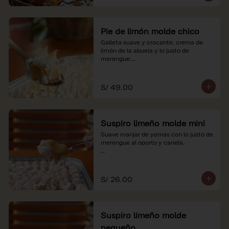
Pie de limón molde chico
Galleta suave y crocante, crema de 
limón de la abuela y lo justo de 
merengue.

*Nuestros precios están expresados en 
soles e incluyen impuestos de ley y 
S/ 49.00
recargo al consumo.
Suspiro limeño molde mini
Suave manjar de yemas con lo justo de 
merengue al oporto y canela.

*Nuestros precios están expresados en 
soles e incluyen impuestos de ley y 
recargo al consumo.
S/ 26.00
Suspiro limeño molde
pequeño