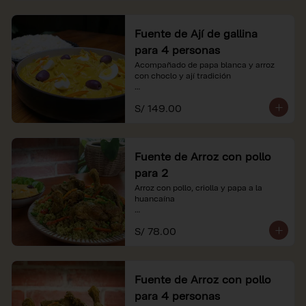
Fuente de Ají de gallina
para 4 personas
Acompañado de papa blanca y arroz 
con choclo y ají tradición

*Nuestros precios están expresados en 
S/ 149.00
soles e incluyen impuestos de ley y 
recargo al consumo.
Fuente de Arroz con pollo
para 2
Arroz con pollo, criolla y papa a la 
huancaína

*Nuestros precios están expresados en 
S/ 78.00
soles e incluyen impuestos de ley y 
recargo al consumo.
Fuente de Arroz con pollo
para 4 personas