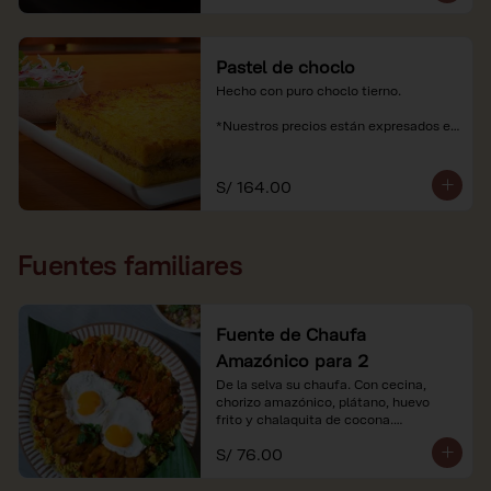
Pastel de choclo
Hecho con puro choclo tierno.

*Nuestros precios están expresados en 
soles e incluyen impuestos de ley y 
recargo al consumo.
S/ 164.00
Fuentes familiares
Fuente de Chaufa
Amazónico para 2
De la selva su chaufa. Con cecina, 
chorizo amazónico, plátano, huevo

frito y chalaquita de cocona.

S/ 76.00
*Imágenes referenciales.

*Nuestros precios están expresados en 
soles e incluyen IGV y servicio.