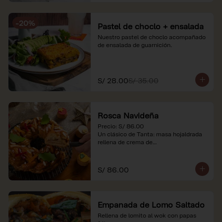
-
20
%
Pastel de choclo + ensalada
Nuestro pastel de choclo acompañado 
de ensalada de guarnición.
S/ 28.00
S/ 35.00
Rosca Navideña
Precio: S/ 86.00

Un clásico de Tanta: masa hojaldrada 
rellena de crema de

almendras.

*Nuestros precios están expresados en 
S/ 86.00
soles e incluyen impuestos de ley y 
recargo al consumo.
Empanada de Lomo Saltado
Rellena de lomito al wok con papas 