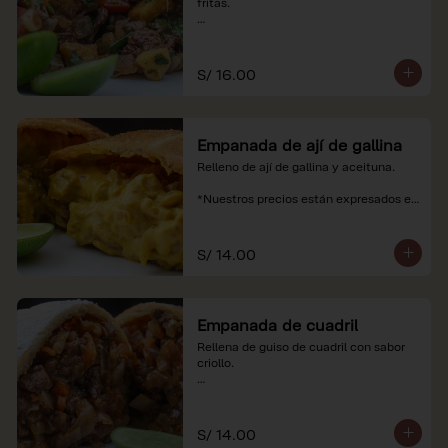
fritas.

*Nuestros precios están expresados en 
soles e incluyen impuestos de ley y 
recargo al consumo.
S/ 16.00
Empanada de ají de gallina
Relleno de ají de gallina y aceituna.

*Nuestros precios están expresados en 
soles e incluyen impuestos de ley y 
recargo al consumo.
S/ 14.00
Empanada de cuadril
Rellena de guiso de cuadril con sabor 
criollo.

*Nuestros precios están expresados en 
soles e incluyen impuestos de ley y 
recargo al consumo.
S/ 14.00