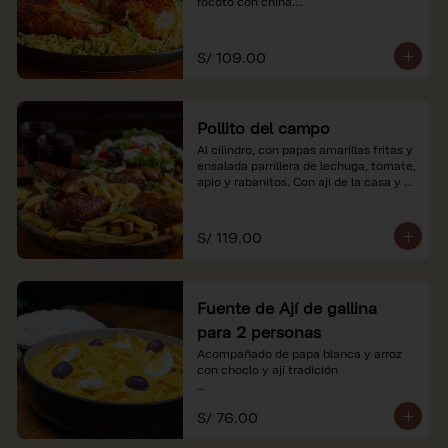
rocoto con china.

*Nuestros precios están expresados en 
soles e incluyen impuestos de ley y 
S/ 109.00
recargo al consumo.
Pollito del campo
Al cilindro, con papas amarillas fritas y 
ensalada parrillera de lechuga, tomate, 
apio y rabanitos. Con ají de la casa y 
rocoto con china.

*Nuestros precios están expresados en 
S/ 119.00
soles e incluyen impuestos de ley y 
recargo al consumo.
Fuente de Ají de gallina
para 2 personas
Acompañado de papa blanca y arroz 
con choclo y ají tradición

*Nuestros precios están expresados en 
S/ 76.00
soles e incluyen impuestos de ley y 
recargo al consumo.