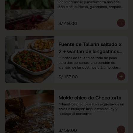
leche cremoso y mazamorra morada 
con piña, durazno, guindones, orejones 
y membrillo

*Nuestros precios están expresados en 
S/ 49.00
soles e incluyen impuestos de ley y 
recargo al consumo.
Fuente de Tallarin saltado x
2 + wantan de langostinos +
2 limonadas
Fuentes de tallarín saltado de pollo 
para dos personas, una porción de 
wantán de langostinos y 2 limondas.
S/ 137.00
Molde chico de Chocotorta
*Nuestros precios están expresados en 
soles e incluyen impuestos de ley y 
recargo al consumo.
S/ 59.00