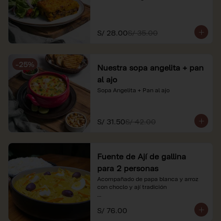
S/ 28.00
S/ 35.00
-
25
%
Nuestra sopa angelita + pan
al ajo
Sopa Angelita + Pan al ajo
S/ 31.50
S/ 42.00
Fuente de Ají de gallina
para 2 personas
Acompañado de papa blanca y arroz 
con choclo y ají tradición

*Nuestros precios están expresados en 
S/ 76.00
soles e incluyen impuestos de ley y 
recargo al consumo.