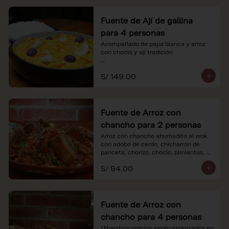
Fuente de Ají de gallina
para 4 personas
Acompañado de papa blanca y arroz 
con choclo y ají tradición

*Nuestros precios están expresados en 
S/ 149.00
soles e incluyen impuestos de ley y 
recargo al consumo.
Fuente de Arroz con
chancho para 2 personas
Arroz con chancho ahumadito al wok 
con adobo de cerdo, chicharrón de 
panceta, chorizo, choclo, pimientos, 
col y criolla de rabanito y palta.

S/ 94.00
*Nuestros precios están expresados en 
soles e incluyen impuestos de ley y 
recargo al consumo.
Fuente de Arroz con
chancho para 4 personas
*Nuestros precios están expresados en 