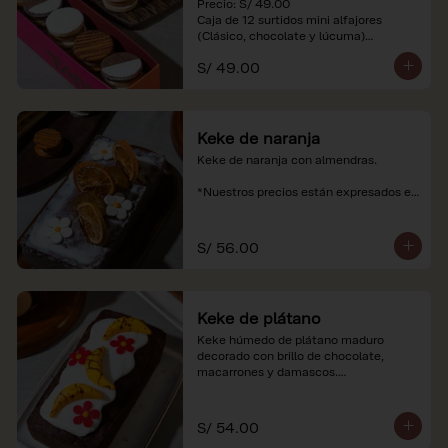
Precio: S/ 49.00

Caja de 12 surtidos mini alfajores 
(Clásico, chocolate y lúcuma)

S/ 49.00
*Nuestros precios están expresados en 
soles e incluyen impuestos de ley y 
recargo al consumo. Imágenes 
referenciales.
Keke de naranja
Keke de naranja con almendras.

*Nuestros precios están expresados en 
soles e incluyen impuestos de ley y 
recargo al consumo.
S/ 56.00
Keke de plátano
Keke húmedo de plátano maduro 
decorado con brillo de chocolate, 
macarrones y damascos.

*Nuestros precios están expresados en 
soles e incluyen impuestos de ley y 
S/ 54.00
recargo al consumo.