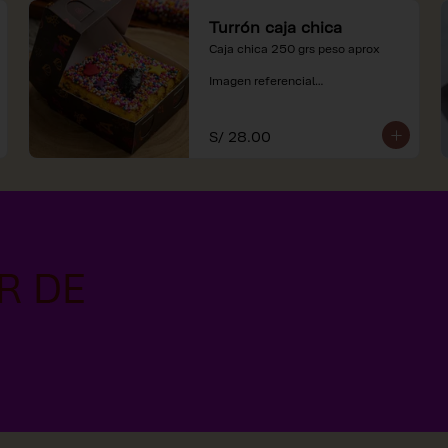
Turrón caja chica
Caja chica 250 grs peso aprox

Imagen referencial

*Nuestros precios están 
expresados en soles e incluyen 
S/ 28.00
impuestos de ley y recargo al 
consumo.