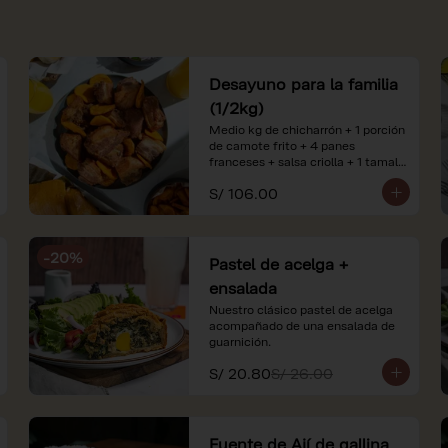
Desayuno para la familia
(1/2kg)
Medio kg de chicharrón + 1 porción 
de camote frito + 4 panes 
franceses + salsa criolla + 1 tamal 
criollo + 1 litro de jugo de naranja.

S/ 106.00
*Nuestros precios están 
expresados en soles e incluyen 
impuestos de ley y recargo al 
-
20
%
consumo. Imágenes referenciales.
Pastel de acelga +
ensalada
Nuestro clásico pastel de acelga 
acompañado de una ensalada de 
guarnición.
S/ 20.80
S/ 26.00
Fuente de Ají de gallina