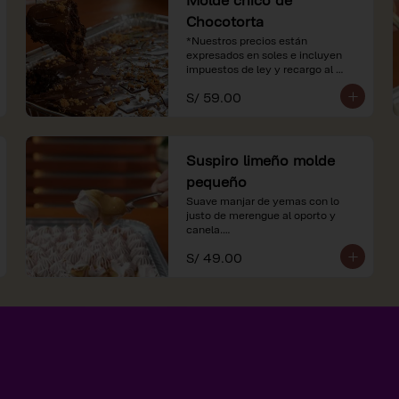
Chocotorta
*Nuestros precios están 
expresados en soles e incluyen 
impuestos de ley y recargo al 
consumo.
S/ 59.00
Suspiro limeño molde
pequeño
Suave manjar de yemas con lo 
justo de merengue al oporto y 
canela.

S/ 49.00
*Nuestros precios están 
expresados en soles e incluyen 
impuestos de ley y recargo al 
consumo.