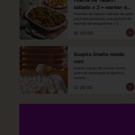
saltado x 2 + wantan de
langostinos + 2
Fuentes de tallarín saltado de pollo 
para dos personas, una porción de 
limonadas
wantán de langostinos y 2 
limondas.
S/ 137.00
Suspiro limeño molde
mini
Suave manjar de yemas con lo 
justo de merengue al oporto y 
canela.

S/ 26.00
*Nuestros precios están 
expresados en soles e incluyen 
impuestos de ley y recargo al 
consumo.