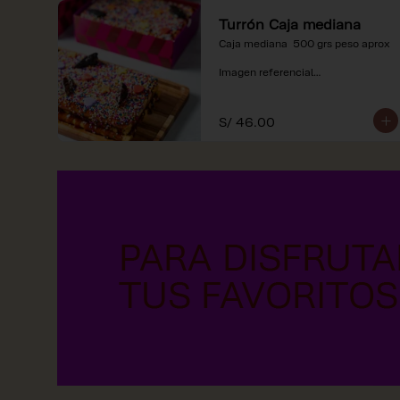
Turrón Caja mediana
Caja mediana  500 grs peso aprox 

Imagen referencial

*Nuestros precios están 
expresados en soles e incluyen 
S/ 46.00
impuestos de ley y recargo al 
consumo.