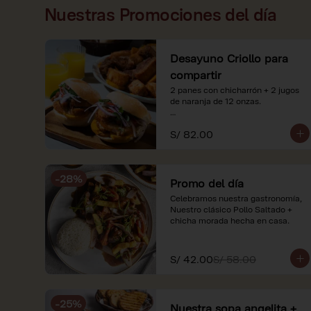
Nuestras Promociones del día
Desayuno Criollo para
compartir
2 panes con chicharrón + 2 jugos 
de naranja de 12 onzas.

*Nuestros precios están 
S/ 82.00
expresados en soles e incluyen 
impuestos de ley y recargo al 
consumo. Imágenes referenciales.
-
28
%
Promo del día
Celebramos nuestra gastronomía, 
Nuestro clásico Pollo Saltado + 
chicha morada hecha en casa.
S/ 42.00
S/ 58.00
-
25
%
Nuestra sopa angelita +