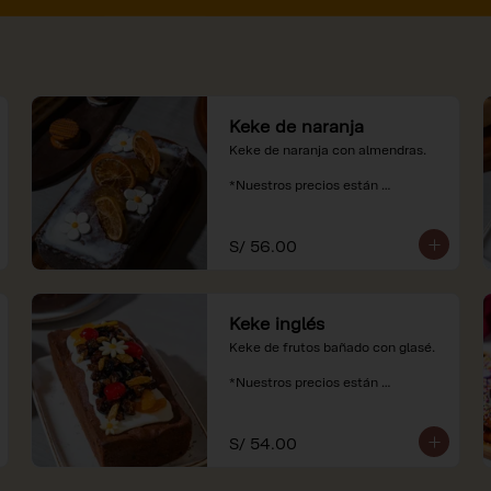
Keke de naranja
Keke de naranja con almendras.

*Nuestros precios están 
expresados en soles e incluyen 
impuestos de ley y recargo al 
consumo.
S/ 56.00
Keke inglés
Keke de frutos bañado con glasé.

*Nuestros precios están 
expresados en soles e incluyen 
impuestos de ley y recargo al 
consumo.
S/ 54.00