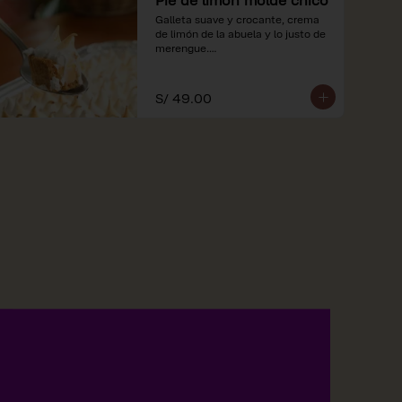
Galleta suave y crocante, crema 
de limón de la abuela y lo justo de 
merengue.

*Nuestros precios están 
expresados en soles e incluyen 
S/ 49.00
impuestos de ley y recargo al 
consumo.