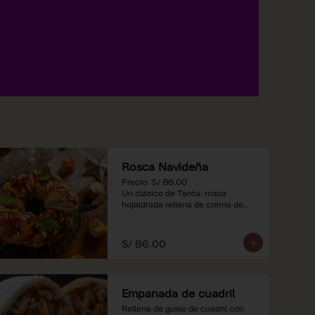
Rosca Navideña
Precio: S/ 86.00

Un clásico de Tanta: masa 
hojaldrada rellena de crema de

almendras.

*Nuestros precios están 
S/ 86.00
expresados en soles e incluyen 
impuestos de ley y recargo al 
consumo.
Empanada de cuadril
Rellena de guiso de cuadril con 