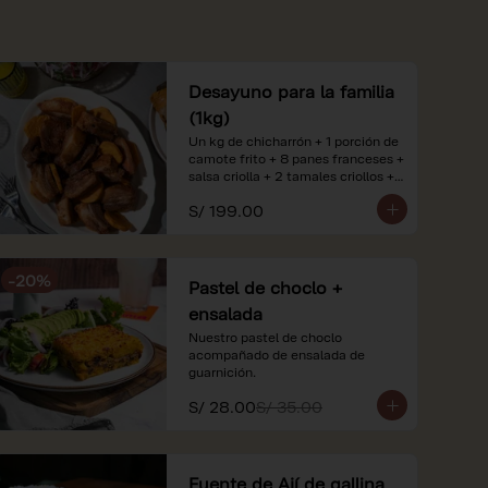
Desayuno para la familia
(1kg)
Un kg de chicharrón + 1 porción de 
camote frito + 8 panes franceses + 
salsa criolla + 2 tamales criollos + 
2 litros de jugo de naranja.

S/ 199.00
*Nuestros precios están 
expresados en soles e incluyen 
impuestos de ley y recargo al 
-
20
%
consumo. Imágenes referenciales.
Pastel de choclo +
ensalada
Nuestro pastel de choclo 
acompañado de ensalada de 
guarnición.
S/ 28.00
S/ 35.00
Fuente de Ají de gallina