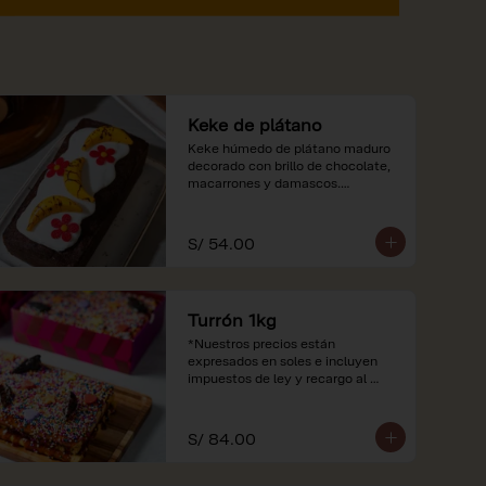
Keke de plátano
Keke húmedo de plátano maduro 
decorado con brillo de chocolate, 
macarrones y damascos.

*Nuestros precios están 
expresados en soles e incluyen 
S/ 54.00
impuestos de ley y recargo al 
consumo.
Turrón 1kg
*Nuestros precios están 
expresados en soles e incluyen 
impuestos de ley y recargo al 
consumo.
S/ 84.00