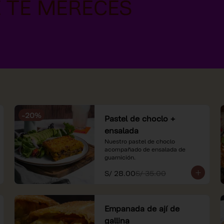
-
20
%
Pastel de choclo +
ensalada
Nuestro pastel de choclo 
acompañado de ensalada de 
guarnición.
S/ 28.00
S/ 35.00
Empanada de ají de
gallina