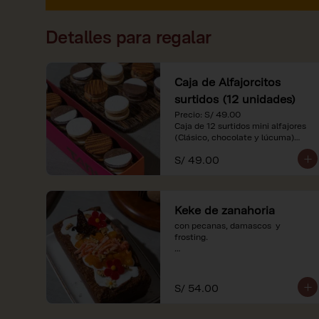
Detalles para regalar
Caja de Alfajorcitos
surtidos (12 unidades)
Precio: S/ 49.00

Caja de 12 surtidos mini alfajores 
(Clásico, chocolate y lúcuma)

S/ 49.00
*Nuestros precios están 
expresados en soles e incluyen 
impuestos de ley y recargo al 
consumo. Imágenes referenciales.
Keke de zanahoria
con pecanas, damascos  y 
frosting.

*Nuestros precios están 
expresados en soles e incluyen 
impuestos de ley y recargo al 
S/ 54.00
consumo.