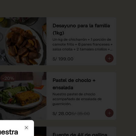
Desayuno para la familia
(1kg)
Un kg de chicharrón + 1 porción de 
camote frito + 8 panes franceses + 
salsa criolla + 2 tamales criollos + 
2 litros de jugo de naranja.

S/ 199.00
*Nuestros precios están 
expresados en soles e incluyen 
impuestos de ley y recargo al 
-
20
%
consumo. Imágenes referenciales.
Pastel de choclo +
ensalada
Nuestro pastel de choclo 
acompañado de ensalada de 
guarnición.
S/ 28.00
S/ 35.00
estra
Close
Fuente de Ají de gallina