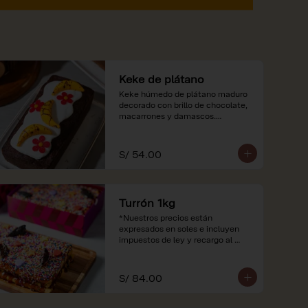
Keke de plátano
Keke húmedo de plátano maduro 
decorado con brillo de chocolate, 
macarrones y damascos.

*Nuestros precios están 
expresados en soles e incluyen 
S/ 54.00
impuestos de ley y recargo al 
consumo.
Turrón 1kg
*Nuestros precios están 
expresados en soles e incluyen 
impuestos de ley y recargo al 
consumo.
S/ 84.00