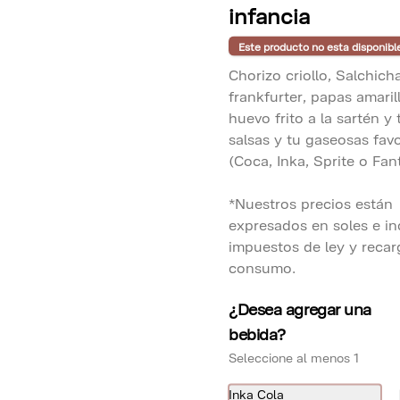
infancia
para 2 personas
Acompañado de papa blanca y 
Este producto no esta disponibl
arroz con choclo y ají tradición

Chorizo criollo, Salchich
*Nuestros precios están 
S/ 76.00
frankfurter, papas amarill
expresados en soles e incluyen 
impuestos de ley y recargo al 
huevo frito a la sartén y 
consumo.
salsas y tu gaseosas favo
Fuente de Arroz con
(Coca, Inka, Sprite o Fan
pollo para 4 personas
Arroz con pollo, criolla y papa a la 
*Nuestros precios están
huancaína

expresados en soles e in
*Nuestros precios están 
impuestos de ley y recar
S/ 154.00
expresados en soles e incluyen 
consumo.
impuestos de ley y recargo al 
consumo.
¿Desea agregar una
Fuente de Tallarín
bebida?
saltado de pollo para 2
Seleccione al menos 1
personas
Al wok con chicharroncitos de 
pollo

Inka Cola