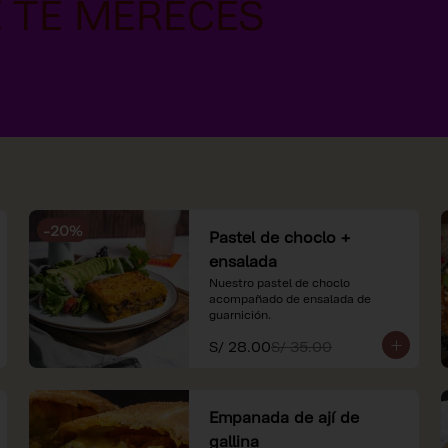
-
20
%
Pastel de choclo +
ensalada
Nuestro pastel de choclo 
acompañado de ensalada de 
guarnición.
S/ 28.00
S/ 35.00
Empanada de ají de
gallina