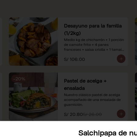
Desayuno para la familia
(1/2kg)
Medio kg de chicharrón + 1 porción 
de camote frito + 4 panes 
franceses + salsa criolla + 1 tamal 
criollo + 1 litro de jugo de naranja.

S/ 106.00
*Nuestros precios están 
expresados en soles e incluyen 
impuestos de ley y recargo al 
-
20
%
consumo. Imágenes referenciales.
Pastel de acelga +
ensalada
Nuestro clásico pastel de acelga 
acompañado de una ensalada de 
guarnición.
S/ 20.80
S/ 26.00
Salchipapa de nu
Fuente de Ají de gallina