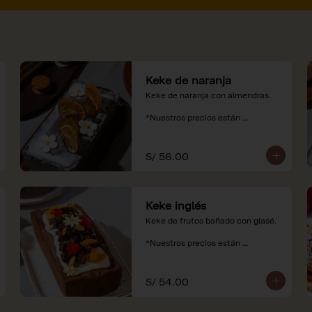
Keke de naranja
Keke de naranja con almendras.

*Nuestros precios están 
expresados en soles e incluyen 
impuestos de ley y recargo al 
consumo.
S/ 56.00
Keke inglés
Keke de frutos bañado con glasé.

*Nuestros precios están 
expresados en soles e incluyen 
impuestos de ley y recargo al 
consumo.
S/ 54.00