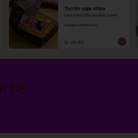
Turrón caja chica
Caja chica 250 grs peso aprox

Imagen referencial

*Nuestros precios están 
expresados en soles e incluyen 
S/ 28.00
impuestos de ley y recargo al 
consumo.