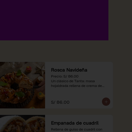
Rosca Navideña
Precio: S/ 86.00

Un clásico de Tanta: masa 
hojaldrada rellena de crema de

almendras.

*Nuestros precios están 
S/ 86.00
expresados en soles e incluyen 
impuestos de ley y recargo al 
consumo.
Empanada de cuadril
Rellena de guiso de cuadril con 