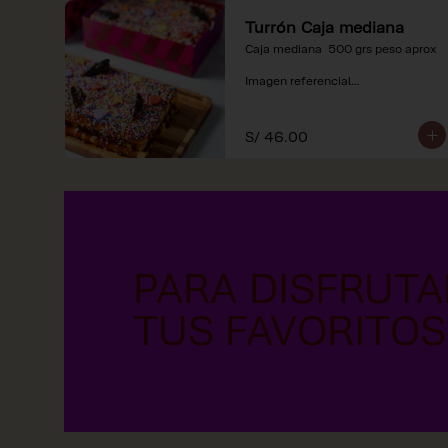
Turrón Caja mediana
Caja mediana  500 grs peso aprox 

Imagen referencial

*Nuestros precios están 
expresados en soles e incluyen 
S/ 46.00
impuestos de ley y recargo al 
consumo.