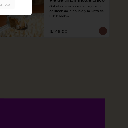
onible
Galleta suave y crocante, crema 
de limón de la abuela y lo justo de 
merengue.

*Nuestros precios están 
expresados en soles e incluyen 
S/ 49.00
impuestos de ley y recargo al 
consumo.