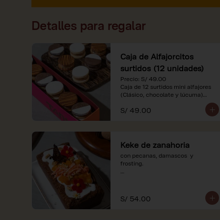
Detalles para regalar
Caja de Alfajorcitos
surtidos (12 unidades)
Precio: S/ 49.00

Caja de 12 surtidos mini alfajores 
(Clásico, chocolate y lúcuma)

S/ 49.00
*Nuestros precios están 
expresados en soles e incluyen 
impuestos de ley y recargo al 
consumo. Imágenes referenciales.
Keke de zanahoria
con pecanas, damascos  y 
frosting.

*Nuestros precios están 
expresados en soles e incluyen 
impuestos de ley y recargo al 
S/ 54.00
consumo.