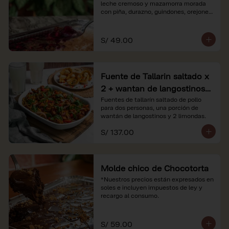
leche cremoso y mazamorra morada 
con piña, durazno, guindones, orejones 
y membrillo

*Nuestros precios están expresados en 
S/ 49.00
soles e incluyen impuestos de ley y 
recargo al consumo.
Fuente de Tallarin saltado x
2 + wantan de langostinos +
2 limonadas
Fuentes de tallarín saltado de pollo 
para dos personas, una porción de 
wantán de langostinos y 2 limondas.
S/ 137.00
Molde chico de Chocotorta
*Nuestros precios están expresados en 
soles e incluyen impuestos de ley y 
recargo al consumo.
S/ 59.00