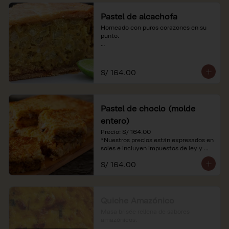
Pastel de alcachofa
Horneado con puros corazones en su 
punto.

*Nuestros precios están expresados en 
soles e incluyen impuestos de ley y 
recargo al consumo.
S/ 164.00
Pastel de choclo (molde
entero)
Precio: S/ 164.00

*Nuestros precios están expresados en 
soles e incluyen impuestos de ley y 
recargo al consumo.
S/ 164.00
Quiche Amazónico
Masa brisée rellena de sabores 
amazónicos.
