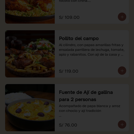
rocoto con china.

*Nuestros precios están expresados en 
soles e incluyen impuestos de ley y 
S/ 109.00
recargo al consumo.
Pollito del campo
Al cilindro, con papas amarillas fritas y 
ensalada parrillera de lechuga, tomate, 
apio y rabanitos. Con ají de la casa y 
rocoto con china.

*Nuestros precios están expresados en 
S/ 119.00
soles e incluyen impuestos de ley y 
recargo al consumo.
Fuente de Ají de gallina
para 2 personas
Acompañado de papa blanca y arroz 
con choclo y ají tradición

*Nuestros precios están expresados en 
S/ 76.00
soles e incluyen impuestos de ley y 
recargo al consumo.