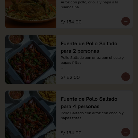
Arroz con pollo, criolla y papa a la 
huancaína

*Nuestros precios están expresados en 
S/ 154.00
soles e incluyen impuestos de ley y 
recargo al consumo.
Fuente de Pollo Saltado
para 2 personas
Pollo Saltado con arroz con choclo y 
papas fritas

*Nuestros precios están expresados en 
S/ 82.00
soles e incluyen impuestos de ley y 
recargo al consumo.
Fuente de Pollo Saltado
para 4 personas
Pollo Saltado con arroz con choclo y 
papas fritas

*Nuestros precios están expresados en 
S/ 154.00
soles e incluyen impuestos de ley y 
recargo al consumo.