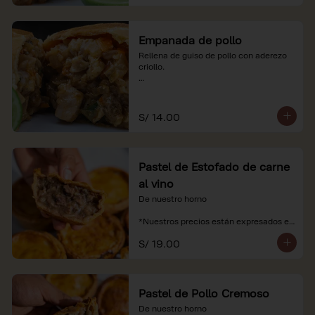
Empanada de pollo
Rellena de guiso de pollo con aderezo 
criollo.

*Nuestros precios están expresados en 
soles e incluyen impuestos de ley y 
recargo al consumo.
S/ 14.00
Pastel de Estofado de carne
al vino
De nuestro horno

*Nuestros precios están expresados en 
soles e incluyen impuestos de ley y 
S/ 19.00
recargo al consumo.
Pastel de Pollo Cremoso
De nuestro horno
