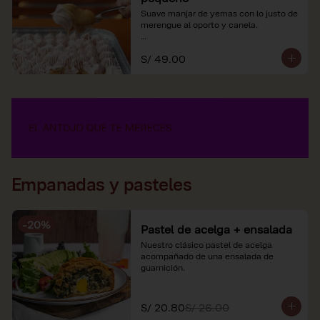
Suave manjar de yemas con lo justo de 
merengue al oporto y canela.

*Nuestros precios están expresados en 
S/ 49.00
soles e incluyen impuestos de ley y 
recargo al consumo.
Empanadas y pasteles
-
20
%
Pastel de acelga + ensalada
Nuestro clásico pastel de acelga 
acompañado de una ensalada de 
guarnición.
S/ 20.80
S/ 26.00