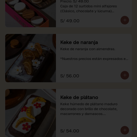
Precio: S/ 49.00

Caja de 12 surtidos mini alfajores 
(Clásico, chocolate y lúcuma)

S/ 49.00
*Nuestros precios están expresados en 
soles e incluyen impuestos de ley y 
recargo al consumo. Imágenes 
referenciales.
Keke de naranja
Keke de naranja con almendras.

*Nuestros precios están expresados en 
soles e incluyen impuestos de ley y 
recargo al consumo.
S/ 56.00
Keke de plátano
Keke húmedo de plátano maduro 
decorado con brillo de chocolate, 
macarrones y damascos.

*Nuestros precios están expresados en 
soles e incluyen impuestos de ley y 
S/ 54.00
recargo al consumo.