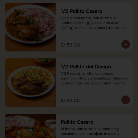
1/2 Pollito Casero
1/2 Pollo Al horno, con arroz a la 
jardinera (1/2 kg) y ensalada rusa 
(1/2kg), con aji de la casa y rocoto con 
china.

*Nuestros precios están expresados en 
S/ 59.00
soles e incluyen impuestos de ley y 
recargo al consumo.
1/2 Pollito del Campo
1/2 Pollo al cilindro, con papas 
amarillas fritas y ensalada parrillera de 
lechuga, tomate, apio y rabanitos. Con 
ají de la casa y rocoto con china.

*Nuestros precios están expresados en 
S/ 62.00
soles e incluyen impuestos de ley y 
recargo al consumo.
Pollito Casero
Al horno, con arroz a la jardinera y 
ensalada rusa, con aji de la casa y 