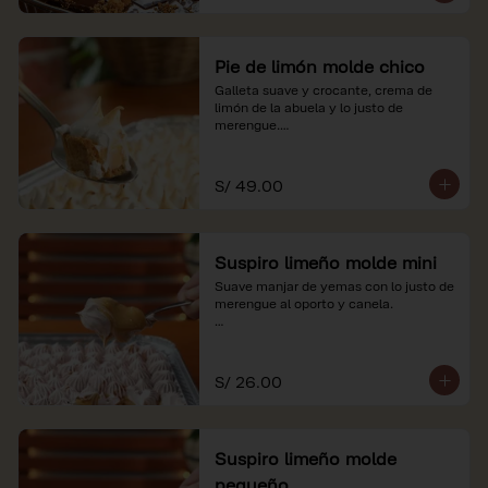
Pie de limón molde chico
Galleta suave y crocante, crema de 
limón de la abuela y lo justo de 
merengue.

*Nuestros precios están expresados en 
soles e incluyen impuestos de ley y 
S/ 49.00
recargo al consumo.
Suspiro limeño molde mini
Suave manjar de yemas con lo justo de 
merengue al oporto y canela.

*Nuestros precios están expresados en 
soles e incluyen impuestos de ley y 
recargo al consumo.
S/ 26.00
Suspiro limeño molde
pequeño