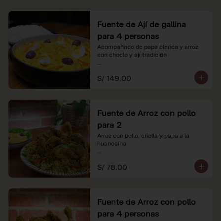
Fuente de Ají de gallina
para 4 personas
Acompañado de papa blanca y arroz 
con choclo y ají tradición

*Nuestros precios están expresados en 
S/ 149.00
soles e incluyen impuestos de ley y 
recargo al consumo.
Fuente de Arroz con pollo
para 2
Arroz con pollo, criolla y papa a la 
huancaína

*Nuestros precios están expresados en 
S/ 78.00
soles e incluyen impuestos de ley y 
recargo al consumo.
Fuente de Arroz con pollo
para 4 personas