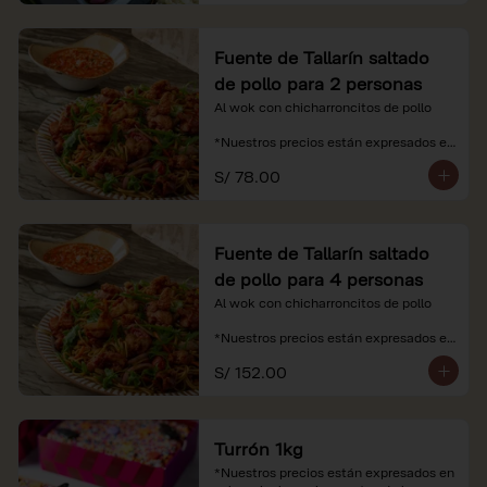
Fuente de Tallarín saltado
de pollo para 2 personas
Al wok con chicharroncitos de pollo

*Nuestros precios están expresados en 
soles e incluyen impuestos de ley y 
S/ 78.00
recargo al consumo.
Fuente de Tallarín saltado
de pollo para 4 personas
Al wok con chicharroncitos de pollo

*Nuestros precios están expresados en 
soles e incluyen impuestos de ley y 
S/ 152.00
recargo al consumo.
Turrón 1kg
*Nuestros precios están expresados en 