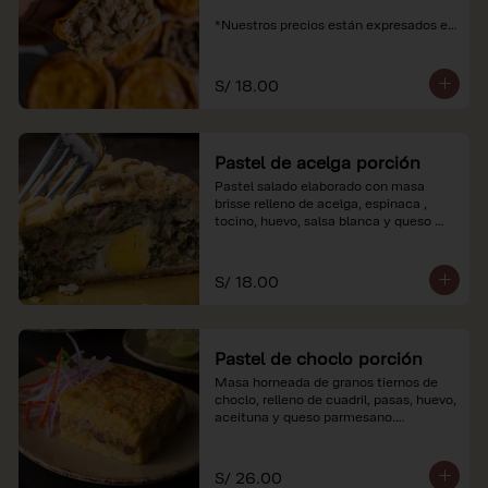
*Nuestros precios están expresados en 
soles e incluyen impuestos de ley y 
recargo al consumo.
S/ 18.00
Pastel de acelga porción
Pastel salado elaborado con masa 
brisse relleno de acelga, espinaca , 
tocino, huevo, salsa blanca y queso 
parmesano.

*Nuestros precios están expresados en 
S/ 18.00
soles e incluyen impuestos de ley y 
recargo al consumo.
Pastel de choclo porción
Masa horneada de granos tiernos de 
choclo, relleno de cuadril, pasas, huevo, 
aceituna y queso parmesano.

*Nuestros precios están expresados en 
soles e incluyen impuestos de ley y 
S/ 26.00
recargo al consumo.