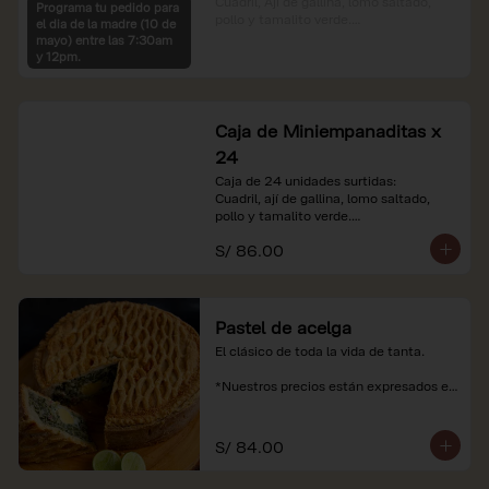
Cuadril, Ají de gallina, lomo saltado, 
Programa tu pedido para
pollo y tamalito verde.

el dia de la madre (10 de
mayo) entre las 7:30am
*Nuestros precios están expresados en 
y 12pm.
soles e incluyen impuestos de ley y 
recargo al consumo.
Caja de Miniempanaditas x
24
Caja de 24 unidades surtidas:

Cuadril, ají de gallina, lomo saltado, 
pollo y tamalito verde.

S/ 86.00
*Nuestros precios están expresados en 
soles e incluyen impuestos de ley y 
recargo al consumo.
Pastel de acelga
El clásico de toda la vida de tanta.

*Nuestros precios están expresados en 
soles e incluyen impuestos de ley y 
recargo al consumo.
S/ 84.00