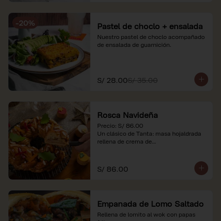
-
20
%
Pastel de choclo + ensalada
Nuestro pastel de choclo acompañado 
de ensalada de guarnición.
S/ 28.00
S/ 35.00
Rosca Navideña
Precio: S/ 86.00

Un clásico de Tanta: masa hojaldrada 
rellena de crema de

almendras.

*Nuestros precios están expresados en 
S/ 86.00
soles e incluyen impuestos de ley y 
recargo al consumo.
Empanada de Lomo Saltado
Rellena de lomito al wok con papas 