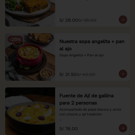
S/ 28.00
S/ 35.00
-
25
%
Nuestra sopa angelita + pan
al ajo
Sopa Angelita + Pan al ajo
S/ 31.50
S/ 42.00
Fuente de Ají de gallina
para 2 personas
Acompañado de papa blanca y arroz 
con choclo y ají tradición

*Nuestros precios están expresados en 
S/ 76.00
soles e incluyen impuestos de ley y 
recargo al consumo.