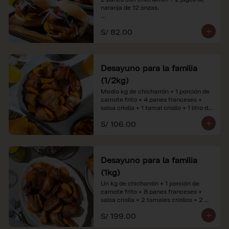
naranja de 12 onzas.

*Nuestros precios están expresados en 
S/ 82.00
soles e incluyen impuestos de ley y 
recargo al consumo. Imágenes 
referenciales.
Desayuno para la familia
(1/2kg)
Medio kg de chicharrón + 1 porción de 
camote frito + 4 panes franceses + 
salsa criolla + 1 tamal criollo + 1 litro de 
jugo de naranja.

S/ 106.00
*Nuestros precios están expresados en 
soles e incluyen impuestos de ley y 
recargo al consumo. Imágenes 
referenciales.
Desayuno para la familia
(1kg)
Un kg de chicharrón + 1 porción de 
camote frito + 8 panes franceses + 
salsa criolla + 2 tamales criollos + 2 
litros de jugo de naranja.

S/ 199.00
*Nuestros precios están expresados en 