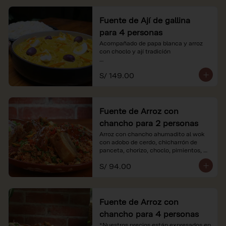
Fuente de Ají de gallina
para 4 personas
Acompañado de papa blanca y arroz 
con choclo y ají tradición

*Nuestros precios están expresados en 
S/ 149.00
soles e incluyen impuestos de ley y 
recargo al consumo.
Fuente de Arroz con
chancho para 2 personas
Arroz con chancho ahumadito al wok 
con adobo de cerdo, chicharrón de 
panceta, chorizo, choclo, pimientos, 
col y criolla de rabanito y palta.

S/ 94.00
*Nuestros precios están expresados en 
soles e incluyen impuestos de ley y 
recargo al consumo.
Fuente de Arroz con
chancho para 4 personas
*Nuestros precios están expresados en 