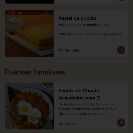
Pastel de choclo
Hecho con puro choclo tierno.

*Nuestros precios están expresados en 
soles e incluyen impuestos de ley y 
recargo al consumo.
S/ 164.00
Fuentes familiares
Fuente de Chaufa
Amazónico para 2
De la selva su chaufa. Con cecina, 
chorizo amazónico, plátano, huevo

frito y chalaquita de cocona.

S/ 76.00
*Imágenes referenciales.

*Nuestros precios están expresados en 
soles e incluyen IGV y servicio.