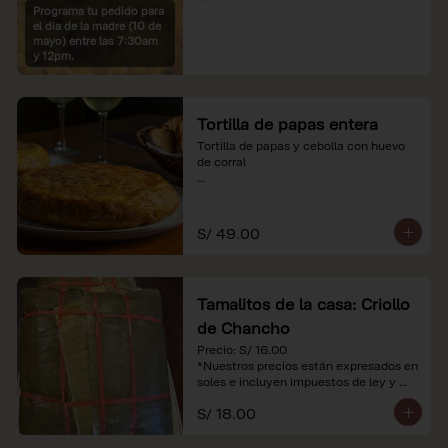
Programa tu pedido para
*Imágenes referenciales

el dia de la madre (10 de
*Nuestros precios están expresados en 
mayo) entre las 7:30am
soles e incluyen IGV y servicio
y 12pm.
Tortilla de papas entera
Tortilla de papas y cebolla con huevo 
de corral

*Nuestros precios están expresados en 
soles e incluyen impuestos de ley y 
recargo al consumo.
S/ 49.00
Tamalitos de la casa: Criollo
de Chancho
Precio: S/ 16.00

*Nuestros precios están expresados en 
soles e incluyen impuestos de ley y 
recargo al consumo.
S/ 18.00