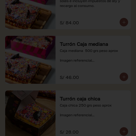
soles e incluyen impuestos de ley y 
recargo al consumo.
S/ 84.00
Turrón Caja mediana
Caja mediana  500 grs peso aprox 

Imagen referencial

*Nuestros precios están expresados en 
soles e incluyen impuestos de ley y 
S/ 46.00
recargo al consumo.
Turrón caja chica
Caja chica 250 grs peso aprox

Imagen referencial

*Nuestros precios están expresados en 
soles e incluyen impuestos de ley y 
S/ 28.00
recargo al consumo.