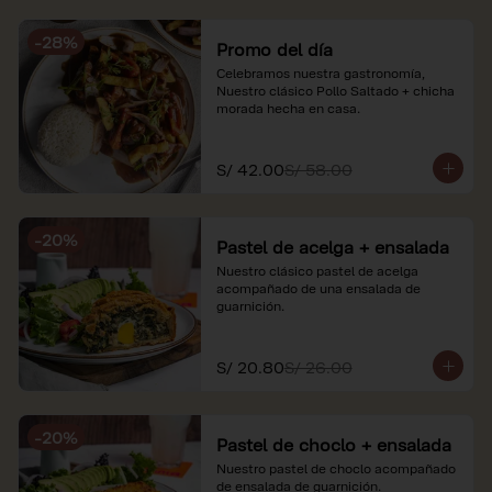
soles e incluyen impuestos de ley y 
recargo al consumo. Imágenes 
-
28
%
referenciales.
Promo del día
Celebramos nuestra gastronomía, 
Nuestro clásico Pollo Saltado + chicha 
morada hecha en casa.
S/ 42.00
S/ 58.00
-
20
%
Pastel de acelga + ensalada
Nuestro clásico pastel de acelga 
acompañado de una ensalada de 
guarnición.
S/ 20.80
S/ 26.00
-
20
%
Pastel de choclo + ensalada
Nuestro pastel de choclo acompañado 
de ensalada de guarnición.