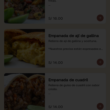
fritas.

*Nuestros precios están expresados en 
soles e incluyen impuestos de ley y 
recargo al consumo.
S/ 16.00
Empanada de ají de gallina
Relleno de ají de gallina y aceituna.

*Nuestros precios están expresados en 
soles e incluyen impuestos de ley y 
recargo al consumo.
S/ 14.00
Empanada de cuadril
Rellena de guiso de cuadril con sabor 
criollo.

*Nuestros precios están expresados en 
soles e incluyen impuestos de ley y 
recargo al consumo.
S/ 14.00