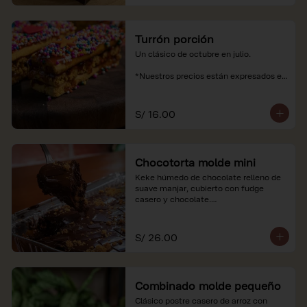
Turrón porción
Un clásico de octubre en julio.

*Nuestros precios están expresados en 
soles e incluyen impuestos de ley y 
recargo al consumo.
S/ 16.00
Chocotorta molde mini
Keke húmedo de chocolate relleno de 
suave manjar, cubierto con fudge 
casero y chocolate.

*Nuestros precios están expresados en 
soles e incluyen impuestos de ley y 
S/ 26.00
recargo al consumo. Imagenes 
referenciales
Combinado molde pequeño
Clásico postre casero de arroz con 