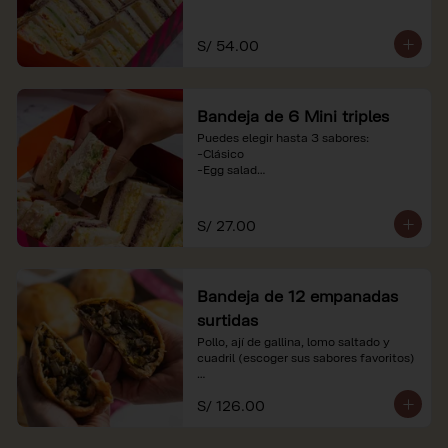
-Huevo y aceituna

-Pollo, tomate y palta

-Jamón, tomate y huevo

S/ 54.00
*Nuestros precios están expresados en 
soles e incluyen impuestos de ley y 
recargo al consumo. Imágenes 
Bandeja de 6 Mini triples
referenciales.
Puedes elegir hasta 3 sabores:

-Clásico

-Egg salad

-Huevo y aceituna

-Pollo, tomate y palta

-Jamón, tomate y huevo

S/ 27.00
*Nuestros precios están expresados en 
soles e incluyen impuestos de ley y 
recargo al consumo. Imágenes 
Bandeja de 12 empanadas
referenciales.
surtidas
Pollo, ají de gallina, lomo saltado y 
cuadril (escoger sus sabores favoritos)

*Nuestros precios están expresados en 
S/ 126.00
soles e incluyen impuestos de ley y 
recargo al consumo.