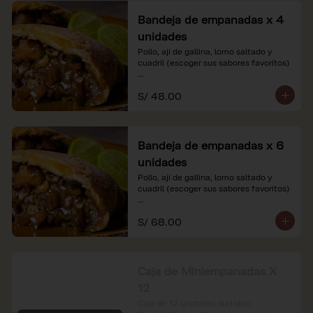
Bandeja de empanadas x 4
unidades
Pollo, ají de gallina, lomo saltado y 
cuadril (escoger sus sabores favoritos)

*Nuestros precios están expresados en 
S/ 48.00
soles e incluyen impuestos de ley y 
recargo al consumo.
Bandeja de empanadas x 6
unidades
Pollo, ají de gallina, lomo saltado y 
cuadril (escoger sus sabores favoritos)

*Nuestros precios están expresados en 
S/ 68.00
soles e incluyen impuestos de ley y 
recargo al consumo.
Caja de Miniempanadas X
12
Caja de 12 unidades surtidas: 
