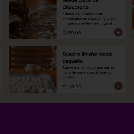
Chocotorta
*Nuestros precios están 
expresados en soles e incluyen 
impuestos de ley y recargo al 
consumo.
S/ 59.00
Suspiro limeño molde
pequeño
Suave manjar de yemas con lo 
justo de merengue al oporto y 
canela.

S/ 49.00
*Nuestros precios están 
expresados en soles e incluyen 
impuestos de ley y recargo al 
consumo.