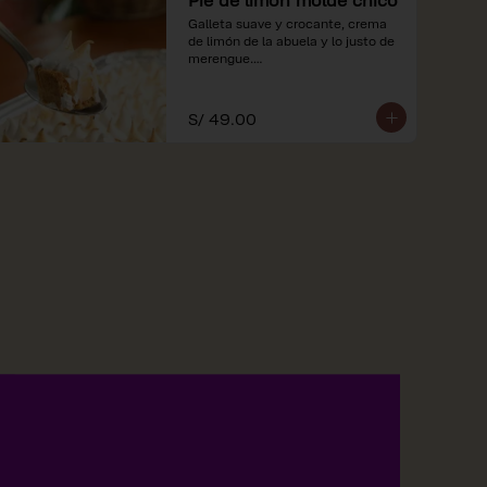
Galleta suave y crocante, crema 
de limón de la abuela y lo justo de 
merengue.

*Nuestros precios están 
expresados en soles e incluyen 
S/ 49.00
impuestos de ley y recargo al 
consumo.