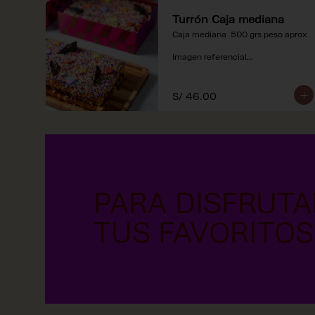
Turrón Caja mediana
Caja mediana  500 grs peso aprox 

Imagen referencial

*Nuestros precios están 
expresados en soles e incluyen 
S/ 46.00
impuestos de ley y recargo al 
consumo.