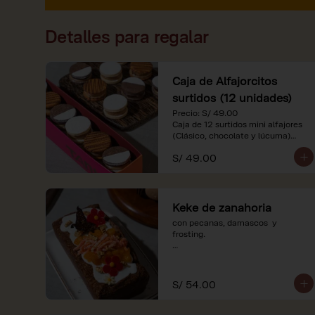
Detalles para regalar
Caja de Alfajorcitos
surtidos (12 unidades)
Precio: S/ 49.00

Caja de 12 surtidos mini alfajores 
(Clásico, chocolate y lúcuma)

S/ 49.00
*Nuestros precios están 
expresados en soles e incluyen 
impuestos de ley y recargo al 
consumo. Imágenes referenciales.
Keke de zanahoria
con pecanas, damascos  y 
frosting.

*Nuestros precios están 
expresados en soles e incluyen 
impuestos de ley y recargo al 
S/ 54.00
consumo.