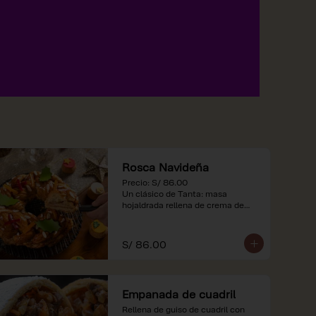
Rosca Navideña
Precio: S/ 86.00

Un clásico de Tanta: masa 
hojaldrada rellena de crema de

almendras.

*Nuestros precios están 
S/ 86.00
expresados en soles e incluyen 
impuestos de ley y recargo al 
consumo.
Empanada de cuadril
Rellena de guiso de cuadril con 