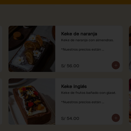
Keke de naranja
Keke de naranja con almendras.

*Nuestros precios están 
expresados en soles e incluyen 
impuestos de ley y recargo al 
consumo.
S/ 56.00
Keke inglés
Keke de frutos bañado con glasé.

*Nuestros precios están 
expresados en soles e incluyen 
impuestos de ley y recargo al 
consumo.
S/ 54.00