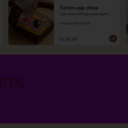
Turrón caja chica
Caja chica 250 grs peso aprox

Imagen referencial

*Nuestros precios están 
expresados en soles e incluyen 
S/ 28.00
impuestos de ley y recargo al 
consumo.