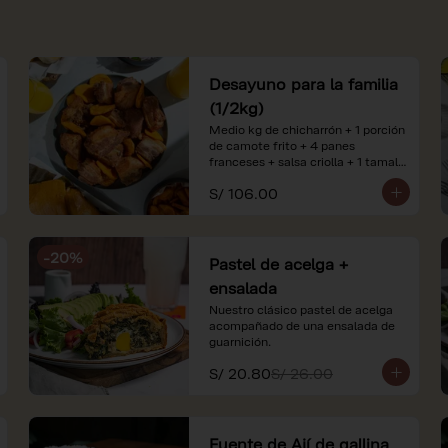
Desayuno para la familia
(1/2kg)
Medio kg de chicharrón + 1 porción 
de camote frito + 4 panes 
franceses + salsa criolla + 1 tamal 
criollo + 1 litro de jugo de naranja.

S/ 106.00
*Nuestros precios están 
expresados en soles e incluyen 
impuestos de ley y recargo al 
-
20
%
consumo. Imágenes referenciales.
Pastel de acelga +
ensalada
Nuestro clásico pastel de acelga 
acompañado de una ensalada de 
guarnición.
S/ 20.80
S/ 26.00
Fuente de Ají de gallina