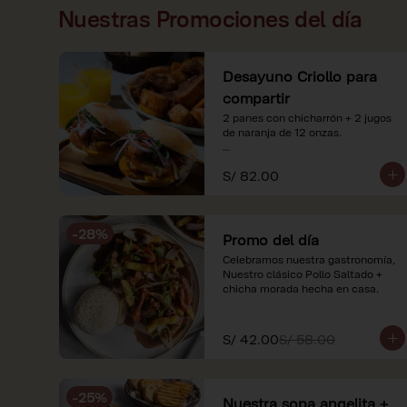
Nuestras Promociones del día
Desayuno Criollo para
compartir
2 panes con chicharrón + 2 jugos 
de naranja de 12 onzas.

*Nuestros precios están 
S/ 82.00
expresados en soles e incluyen 
impuestos de ley y recargo al 
consumo. Imágenes referenciales.
-
28
%
Promo del día
Celebramos nuestra gastronomía, 
Nuestro clásico Pollo Saltado + 
chicha morada hecha en casa.
S/ 42.00
S/ 58.00
-
25
%
Nuestra sopa angelita +