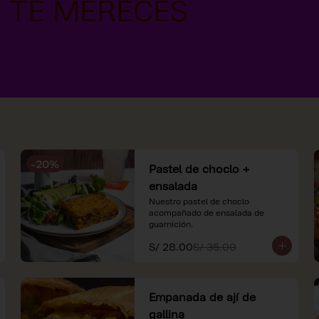
-
20
%
Pastel de choclo +
ensalada
Nuestro pastel de choclo 
acompañado de ensalada de 
guarnición.
S/ 28.00
S/ 35.00
Empanada de ají de
gallina