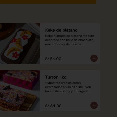
Keke de plátano
Keke húmedo de plátano maduro 
decorado con brillo de chocolate, 
macarrones y damascos.

*Nuestros precios están 
expresados en soles e incluyen 
S/ 54.00
impuestos de ley y recargo al 
consumo.
Turrón 1kg
*Nuestros precios están 
expresados en soles e incluyen 
impuestos de ley y recargo al 
consumo.
S/ 84.00