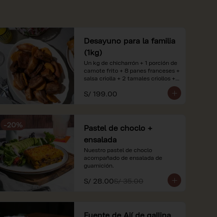
Desayuno para la familia
(1kg)
Un kg de chicharrón + 1 porción de 
camote frito + 8 panes franceses + 
salsa criolla + 2 tamales criollos + 
2 litros de jugo de naranja.

S/ 199.00
*Nuestros precios están 
expresados en soles e incluyen 
impuestos de ley y recargo al 
-
20
%
consumo. Imágenes referenciales.
Pastel de choclo +
ensalada
Nuestro pastel de choclo 
acompañado de ensalada de 
guarnición.
S/ 28.00
S/ 35.00
Fuente de Ají de gallina