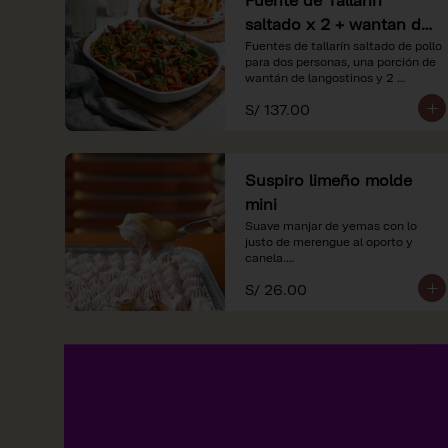
saltado x 2 + wantan de
langostinos + 2
Fuentes de tallarín saltado de pollo 
para dos personas, una porción de 
limonadas
wantán de langostinos y 2 
limondas.
S/ 137.00
Suspiro limeño molde
mini
Suave manjar de yemas con lo 
justo de merengue al oporto y 
canela.

S/ 26.00
*Nuestros precios están 
expresados en soles e incluyen 
impuestos de ley y recargo al 
consumo.