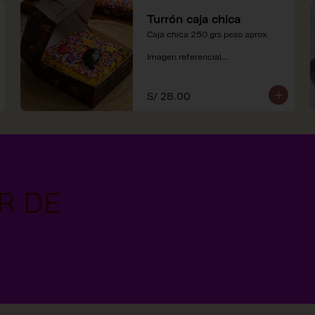
Turrón caja chica
Caja chica 250 grs peso aprox

Imagen referencial

*Nuestros precios están 
expresados en soles e incluyen 
S/ 28.00
impuestos de ley y recargo al 
consumo.