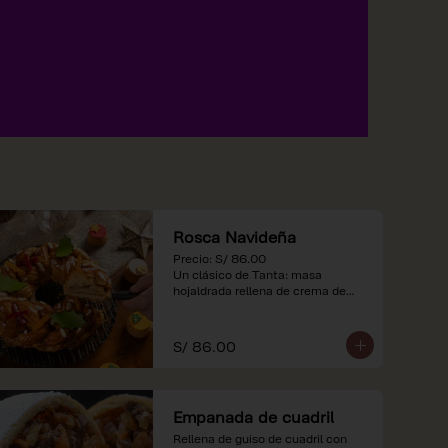
Rosca Navideña
Precio: S/ 86.00

Un clásico de Tanta: masa 
hojaldrada rellena de crema de

almendras.

*Nuestros precios están 
S/ 86.00
expresados en soles e incluyen 
impuestos de ley y recargo al 
consumo.
Empanada de cuadril
Rellena de guiso de cuadril con 