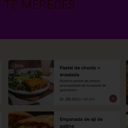
-
20
%
Pastel de choclo +
ensalada
Nuestro pastel de choclo 
acompañado de ensalada de 
guarnición.
S/ 28.00
S/ 35.00
Empanada de ají de
gallina