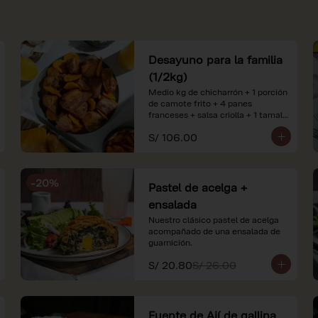
Desayuno para la familia
(1/2kg)
Medio kg de chicharrón + 1 porción 
de camote frito + 4 panes 
franceses + salsa criolla + 1 tamal 
criollo + 1 litro de jugo de naranja.

S/ 106.00
*Nuestros precios están 
expresados en soles e incluyen 
impuestos de ley y recargo al 
-
20
%
consumo. Imágenes referenciales.
Pastel de acelga +
ensalada
Nuestro clásico pastel de acelga 
acompañado de una ensalada de 
guarnición.
S/ 20.80
S/ 26.00
Fuente de Ají de gallina