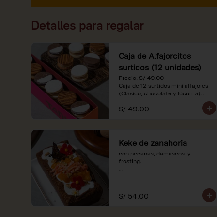
Detalles para regalar
Caja de Alfajorcitos
surtidos (12 unidades)
Precio: S/ 49.00

Caja de 12 surtidos mini alfajores 
(Clásico, chocolate y lúcuma)

S/ 49.00
*Nuestros precios están 
expresados en soles e incluyen 
impuestos de ley y recargo al 
consumo. Imágenes referenciales.
Keke de zanahoria
con pecanas, damascos  y 
frosting.

*Nuestros precios están 
expresados en soles e incluyen 
impuestos de ley y recargo al 
S/ 54.00
consumo.