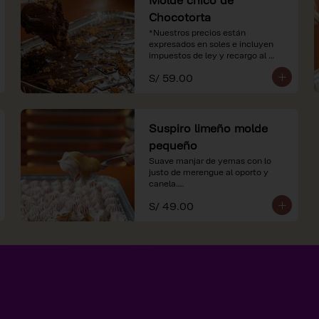
Chocotorta
*Nuestros precios están 
expresados en soles e incluyen 
impuestos de ley y recargo al 
consumo.
S/ 59.00
Suspiro limeño molde
pequeño
Suave manjar de yemas con lo 
justo de merengue al oporto y 
canela.

S/ 49.00
*Nuestros precios están 
expresados en soles e incluyen 
impuestos de ley y recargo al 
consumo.