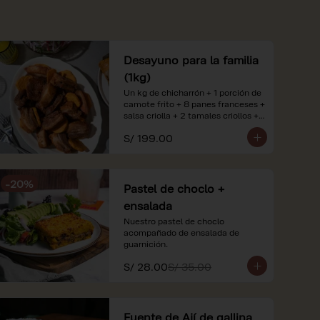
Desayuno para la familia
(1kg)
Un kg de chicharrón + 1 porción de 
camote frito + 8 panes franceses + 
salsa criolla + 2 tamales criollos + 
2 litros de jugo de naranja.

S/ 199.00
*Nuestros precios están 
expresados en soles e incluyen 
impuestos de ley y recargo al 
-
20
%
consumo. Imágenes referenciales.
Pastel de choclo +
ensalada
Nuestro pastel de choclo 
acompañado de ensalada de 
guarnición.
S/ 28.00
S/ 35.00
Fuente de Ají de gallina