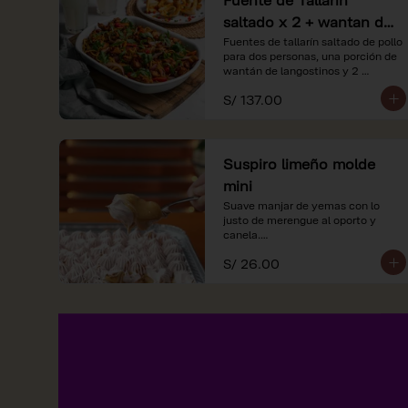
saltado x 2 + wantan de
langostinos + 2
Fuentes de tallarín saltado de pollo 
para dos personas, una porción de 
limonadas
wantán de langostinos y 2 
limondas.
S/ 137.00
Suspiro limeño molde
mini
Suave manjar de yemas con lo 
justo de merengue al oporto y 
canela.

S/ 26.00
*Nuestros precios están 
expresados en soles e incluyen 
impuestos de ley y recargo al 
consumo.