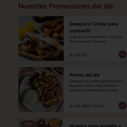
Nuestras Promociones del día
Desayuno Criollo para
compartir
2 panes con chicharrón + 2 jugos 
de naranja de 12 onzas.

*Nuestros precios están 
S/ 82.00
expresados en soles e incluyen 
impuestos de ley y recargo al 
consumo. Imágenes referenciales.
-
28
%
Promo del día
Celebramos nuestra gastronomía, 
Nuestro clásico Pollo Saltado + 
chicha morada hecha en casa.
S/ 42.00
S/ 58.00
-
25
%
Nuestra sopa angelita +