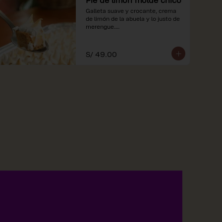
Galleta suave y crocante, crema 
de limón de la abuela y lo justo de 
merengue.

*Nuestros precios están 
expresados en soles e incluyen 
S/ 49.00
impuestos de ley y recargo al 
consumo.