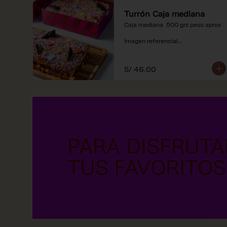
Turrón Caja mediana
Caja mediana  500 grs peso aprox 

Imagen referencial

*Nuestros precios están 
expresados en soles e incluyen 
S/ 46.00
impuestos de ley y recargo al 
consumo.