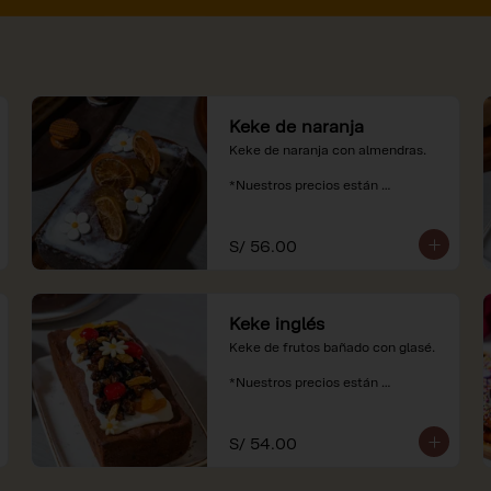
Keke de naranja
Keke de naranja con almendras.

*Nuestros precios están 
expresados en soles e incluyen 
impuestos de ley y recargo al 
consumo.
S/ 56.00
Keke inglés
Keke de frutos bañado con glasé.

*Nuestros precios están 
expresados en soles e incluyen 
impuestos de ley y recargo al 
consumo.
S/ 54.00