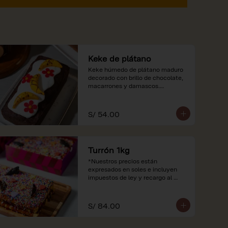
Keke de plátano
Keke húmedo de plátano maduro 
decorado con brillo de chocolate, 
macarrones y damascos.

*Nuestros precios están 
expresados en soles e incluyen 
S/ 54.00
impuestos de ley y recargo al 
consumo.
Turrón 1kg
*Nuestros precios están 
expresados en soles e incluyen 
impuestos de ley y recargo al 
consumo.
S/ 84.00