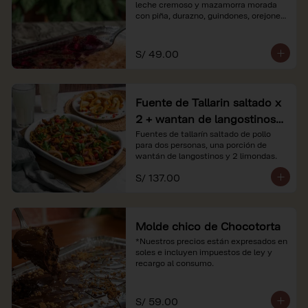
leche cremoso y mazamorra morada 
con piña, durazno, guindones, orejones 
y membrillo

*Nuestros precios están expresados en 
S/ 49.00
soles e incluyen impuestos de ley y 
recargo al consumo.
Fuente de Tallarin saltado x
2 + wantan de langostinos +
2 limonadas
Fuentes de tallarín saltado de pollo 
para dos personas, una porción de 
wantán de langostinos y 2 limondas.
S/ 137.00
Molde chico de Chocotorta
*Nuestros precios están expresados en 
soles e incluyen impuestos de ley y 
recargo al consumo.
S/ 59.00