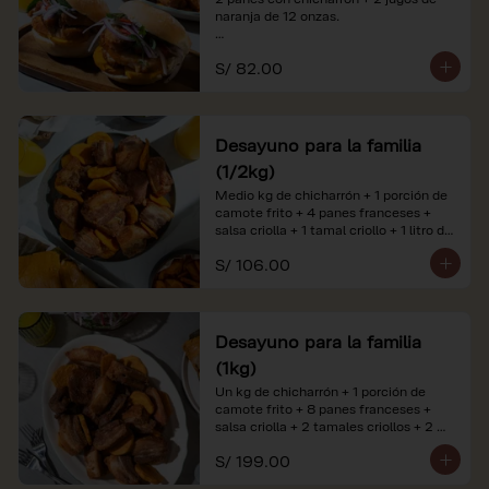
naranja de 12 onzas.

*Nuestros precios están expresados en 
S/ 82.00
soles e incluyen impuestos de ley y 
recargo al consumo. Imágenes 
referenciales.
Desayuno para la familia
(1/2kg)
Medio kg de chicharrón + 1 porción de 
camote frito + 4 panes franceses + 
salsa criolla + 1 tamal criollo + 1 litro de 
jugo de naranja.

S/ 106.00
*Nuestros precios están expresados en 
soles e incluyen impuestos de ley y 
recargo al consumo. Imágenes 
referenciales.
Desayuno para la familia
(1kg)
Un kg de chicharrón + 1 porción de 
camote frito + 8 panes franceses + 
salsa criolla + 2 tamales criollos + 2 
litros de jugo de naranja.

S/ 199.00
*Nuestros precios están expresados en 