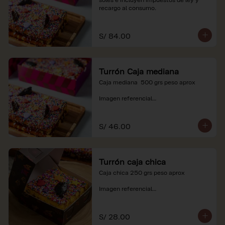
recargo al consumo.
S/ 84.00
Turrón Caja mediana
Caja mediana  500 grs peso aprox 

Imagen referencial

*Nuestros precios están expresados en 
soles e incluyen impuestos de ley y 
S/ 46.00
recargo al consumo.
Turrón caja chica
Caja chica 250 grs peso aprox

Imagen referencial

*Nuestros precios están expresados en 
soles e incluyen impuestos de ley y 
S/ 28.00
recargo al consumo.