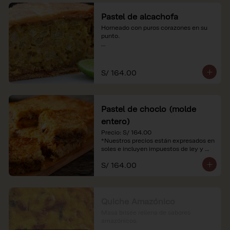
Pastel de alcachofa
Horneado con puros corazones en su 
punto.

*Nuestros precios están expresados en 
soles e incluyen impuestos de ley y 
recargo al consumo.
S/ 164.00
Pastel de choclo (molde
entero)
Precio: S/ 164.00

*Nuestros precios están expresados en 
soles e incluyen impuestos de ley y 
recargo al consumo.
S/ 164.00
Quiche Amazónico
Masa brisée rellena de sabores 
amazónicos.
