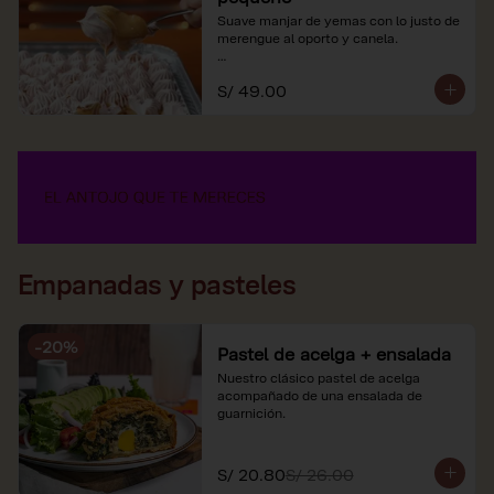
Suave manjar de yemas con lo justo de 
merengue al oporto y canela.

*Nuestros precios están expresados en 
S/ 49.00
soles e incluyen impuestos de ley y 
recargo al consumo.
Empanadas y pasteles
-
20
%
Pastel de acelga + ensalada
Nuestro clásico pastel de acelga 
acompañado de una ensalada de 
guarnición.
S/ 20.80
S/ 26.00