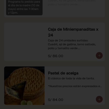
Cuadril, Ají de gallina, lomo saltado, 
Programa tu pedido para
pollo y tamalito verde.

el dia de la madre (10 de
mayo) entre las 7:30am
*Nuestros precios están expresados en 
y 12pm.
soles e incluyen impuestos de ley y 
recargo al consumo.
Caja de Miniempanaditas x
24
Caja de 24 unidades surtidas:

Cuadril, ají de gallina, lomo saltado, 
pollo y tamalito verde.

S/ 86.00
*Nuestros precios están expresados en 
soles e incluyen impuestos de ley y 
recargo al consumo.
Pastel de acelga
El clásico de toda la vida de tanta.

*Nuestros precios están expresados en 
soles e incluyen impuestos de ley y 
recargo al consumo.
S/ 84.00