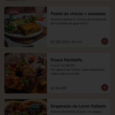
-
20
%
Pastel de choclo + ensalada
Nuestro pastel de choclo acompañado 
de ensalada de guarnición.
S/ 28.00
S/ 35.00
Rosca Navideña
Precio: S/ 86.00

Un clásico de Tanta: masa hojaldrada 
rellena de crema de

almendras.

*Nuestros precios están expresados en 
S/ 86.00
soles e incluyen impuestos de ley y 
recargo al consumo.
Empanada de Lomo Saltado
Rellena de lomito al wok con papas 