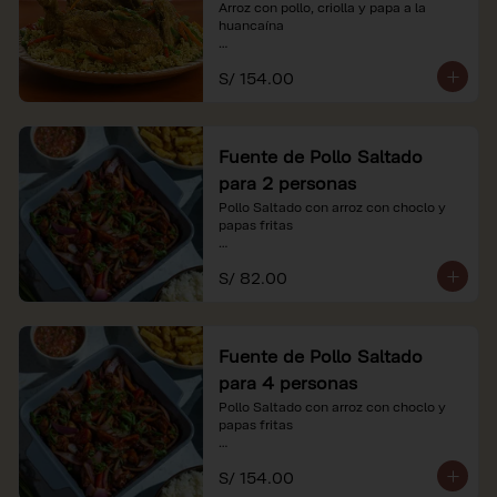
Arroz con pollo, criolla y papa a la 
huancaína

*Nuestros precios están expresados en 
S/ 154.00
soles e incluyen impuestos de ley y 
recargo al consumo.
Fuente de Pollo Saltado
para 2 personas
Pollo Saltado con arroz con choclo y 
papas fritas

*Nuestros precios están expresados en 
S/ 82.00
soles e incluyen impuestos de ley y 
recargo al consumo.
Fuente de Pollo Saltado
para 4 personas
Pollo Saltado con arroz con choclo y 
papas fritas

*Nuestros precios están expresados en 
S/ 154.00
soles e incluyen impuestos de ley y 
recargo al consumo.