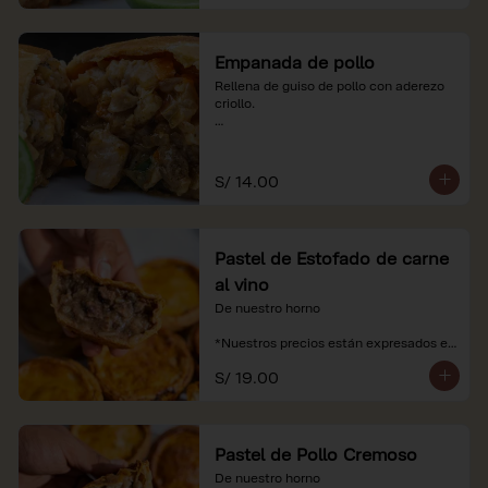
Empanada de pollo
Rellena de guiso de pollo con aderezo 
criollo.

*Nuestros precios están expresados en 
soles e incluyen impuestos de ley y 
recargo al consumo.
S/ 14.00
Pastel de Estofado de carne
al vino
De nuestro horno

*Nuestros precios están expresados en 
soles e incluyen impuestos de ley y 
S/ 19.00
recargo al consumo.
Pastel de Pollo Cremoso
De nuestro horno
