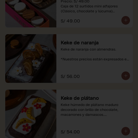
Precio: S/ 49.00

Caja de 12 surtidos mini alfajores 
(Clásico, chocolate y lúcuma)

S/ 49.00
*Nuestros precios están expresados en 
soles e incluyen impuestos de ley y 
recargo al consumo. Imágenes 
referenciales.
Keke de naranja
Keke de naranja con almendras.

*Nuestros precios están expresados en 
soles e incluyen impuestos de ley y 
recargo al consumo.
S/ 56.00
Keke de plátano
Keke húmedo de plátano maduro 
decorado con brillo de chocolate, 
macarrones y damascos.

*Nuestros precios están expresados en 
soles e incluyen impuestos de ley y 
S/ 54.00
recargo al consumo.