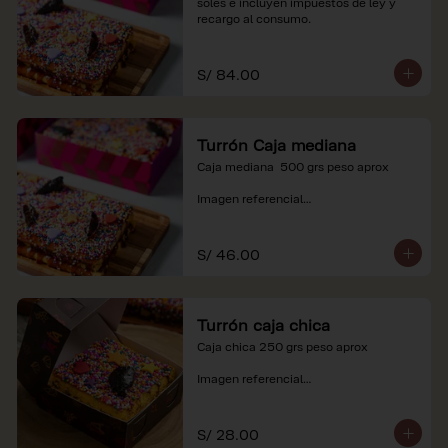
soles e incluyen impuestos de ley y 
recargo al consumo.
S/ 84.00
Turrón Caja mediana
Caja mediana  500 grs peso aprox 

Imagen referencial

*Nuestros precios están expresados en 
soles e incluyen impuestos de ley y 
S/ 46.00
recargo al consumo.
Turrón caja chica
Caja chica 250 grs peso aprox

Imagen referencial

*Nuestros precios están expresados en 
soles e incluyen impuestos de ley y 
S/ 28.00
recargo al consumo.