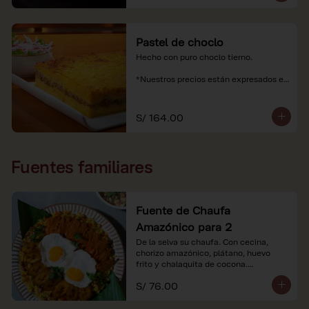
Pastel de choclo
Hecho con puro choclo tierno.

*Nuestros precios están expresados en 
soles e incluyen impuestos de ley y 
recargo al consumo.
S/ 164.00
Fuentes familiares
Fuente de Chaufa
Amazónico para 2
De la selva su chaufa. Con cecina, 
chorizo amazónico, plátano, huevo

frito y chalaquita de cocona.

S/ 76.00
*Imágenes referenciales.

*Nuestros precios están expresados en 
soles e incluyen IGV y servicio.