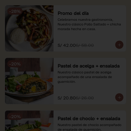
soles e incluyen impuestos de ley y 
recargo al consumo. Imágenes 
-
28
%
referenciales.
Promo del día
Celebramos nuestra gastronomía, 
Nuestro clásico Pollo Saltado + chicha 
morada hecha en casa.
S/ 42.00
S/ 58.00
-
20
%
Pastel de acelga + ensalada
Nuestro clásico pastel de acelga 
acompañado de una ensalada de 
guarnición.
S/ 20.80
S/ 26.00
-
20
%
Pastel de choclo + ensalada
Nuestro pastel de choclo acompañado 
de ensalada de guarnición.