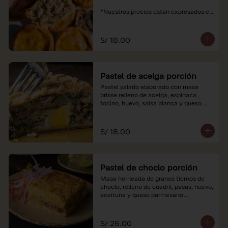
*Nuestros precios están expresados en 
soles e incluyen impuestos de ley y 
recargo al consumo.
S/ 18.00
Pastel de acelga porción
Pastel salado elaborado con masa 
brisse relleno de acelga, espinaca , 
tocino, huevo, salsa blanca y queso 
parmesano.

*Nuestros precios están expresados en 
S/ 18.00
soles e incluyen impuestos de ley y 
recargo al consumo.
Pastel de choclo porción
Masa horneada de granos tiernos de 
choclo, relleno de cuadril, pasas, huevo, 
aceituna y queso parmesano.

*Nuestros precios están expresados en 
soles e incluyen impuestos de ley y 
S/ 26.00
recargo al consumo.