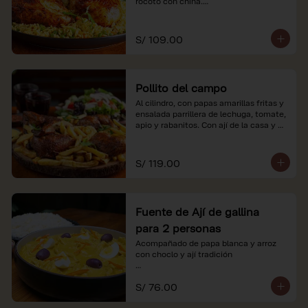
rocoto con china.

*Nuestros precios están expresados en 
soles e incluyen impuestos de ley y 
S/ 109.00
recargo al consumo.
Pollito del campo
Al cilindro, con papas amarillas fritas y 
ensalada parrillera de lechuga, tomate, 
apio y rabanitos. Con ají de la casa y 
rocoto con china.

*Nuestros precios están expresados en 
S/ 119.00
soles e incluyen impuestos de ley y 
recargo al consumo.
Fuente de Ají de gallina
para 2 personas
Acompañado de papa blanca y arroz 
con choclo y ají tradición

*Nuestros precios están expresados en 
S/ 76.00
soles e incluyen impuestos de ley y 
recargo al consumo.