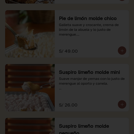
Pie de limón molde chico
Galleta suave y crocante, crema de 
limón de la abuela y lo justo de 
merengue.

*Nuestros precios están expresados en 
soles e incluyen impuestos de ley y 
S/ 49.00
recargo al consumo.
Suspiro limeño molde mini
Suave manjar de yemas con lo justo de 
merengue al oporto y canela.

*Nuestros precios están expresados en 
soles e incluyen impuestos de ley y 
recargo al consumo.
S/ 26.00
Suspiro limeño molde
pequeño