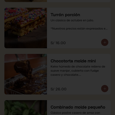
Turrón porción
Un clásico de octubre en julio.

*Nuestros precios están expresados en 
soles e incluyen impuestos de ley y 
recargo al consumo.
S/ 16.00
Chocotorta molde mini
Keke húmedo de chocolate relleno de 
suave manjar, cubierto con fudge 
casero y chocolate.

*Nuestros precios están expresados en 
soles e incluyen impuestos de ley y 
S/ 26.00
recargo al consumo. Imagenes 
referenciales
Combinado molde pequeño
Clásico postre casero de arroz con 