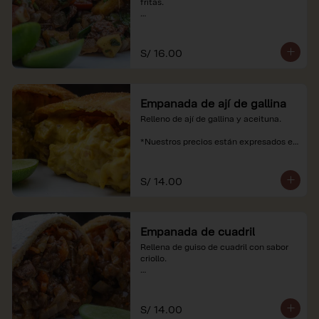
fritas.

*Nuestros precios están expresados en 
soles e incluyen impuestos de ley y 
recargo al consumo.
S/ 16.00
Empanada de ají de gallina
Relleno de ají de gallina y aceituna.

*Nuestros precios están expresados en 
soles e incluyen impuestos de ley y 
recargo al consumo.
S/ 14.00
Empanada de cuadril
Rellena de guiso de cuadril con sabor 
criollo.

*Nuestros precios están expresados en 
soles e incluyen impuestos de ley y 
recargo al consumo.
S/ 14.00