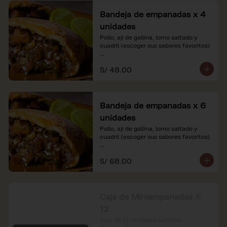
Bandeja de empanadas x 4
unidades
Pollo, ají de gallina, lomo saltado y 
cuadril (escoger sus sabores favoritos)

*Nuestros precios están expresados en 
S/ 48.00
soles e incluyen impuestos de ley y 
recargo al consumo.
Bandeja de empanadas x 6
unidades
Pollo, ají de gallina, lomo saltado y 
cuadril (escoger sus sabores favoritos)

*Nuestros precios están expresados en 
S/ 68.00
soles e incluyen impuestos de ley y 
recargo al consumo.
Caja de Miniempanadas X
12
Caja de 12 unidades surtidas: 
