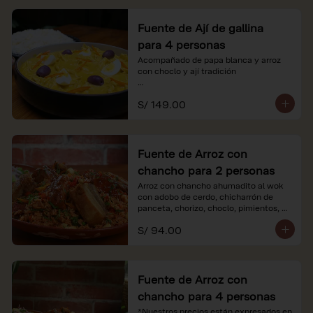
Fuente de Ají de gallina
para 4 personas
Acompañado de papa blanca y arroz 
con choclo y ají tradición

*Nuestros precios están expresados en 
S/ 149.00
soles e incluyen impuestos de ley y 
recargo al consumo.
Fuente de Arroz con
chancho para 2 personas
Arroz con chancho ahumadito al wok 
con adobo de cerdo, chicharrón de 
panceta, chorizo, choclo, pimientos, 
col y criolla de rabanito y palta.

S/ 94.00
*Nuestros precios están expresados en 
soles e incluyen impuestos de ley y 
recargo al consumo.
Fuente de Arroz con
chancho para 4 personas
*Nuestros precios están expresados en 