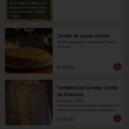
Programa tu pedido para
*Imágenes referenciales

el dia de la madre (10 de
*Nuestros precios están expresados en 
mayo) entre las 7:30am
soles e incluyen IGV y servicio
y 12pm.
Tortilla de papas entera
Tortilla de papas y cebolla con huevo 
de corral

*Nuestros precios están expresados en 
soles e incluyen impuestos de ley y 
recargo al consumo.
S/ 49.00
Tamalitos de la casa: Criollo
de Chancho
Precio: S/ 16.00

*Nuestros precios están expresados en 
soles e incluyen impuestos de ley y 
recargo al consumo.
S/ 18.00