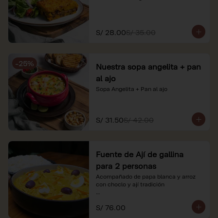
S/ 28.00
S/ 35.00
-
25
%
Nuestra sopa angelita + pan
al ajo
Sopa Angelita + Pan al ajo
S/ 31.50
S/ 42.00
Fuente de Ají de gallina
para 2 personas
Acompañado de papa blanca y arroz 
con choclo y ají tradición

*Nuestros precios están expresados en 
S/ 76.00
soles e incluyen impuestos de ley y 
recargo al consumo.