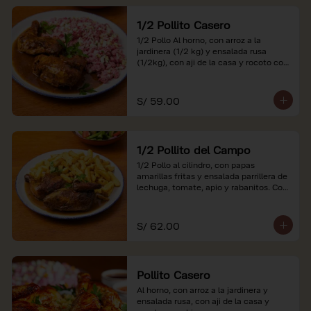
1/2 Pollito Casero
1/2 Pollo Al horno, con arroz a la 
jardinera (1/2 kg) y ensalada rusa 
(1/2kg), con aji de la casa y rocoto con 
china.

*Nuestros precios están expresados en 
S/ 59.00
soles e incluyen impuestos de ley y 
recargo al consumo.
1/2 Pollito del Campo
1/2 Pollo al cilindro, con papas 
amarillas fritas y ensalada parrillera de 
lechuga, tomate, apio y rabanitos. Con 
ají de la casa y rocoto con china.

*Nuestros precios están expresados en 
S/ 62.00
soles e incluyen impuestos de ley y 
recargo al consumo.
Pollito Casero
Al horno, con arroz a la jardinera y 
ensalada rusa, con aji de la casa y 