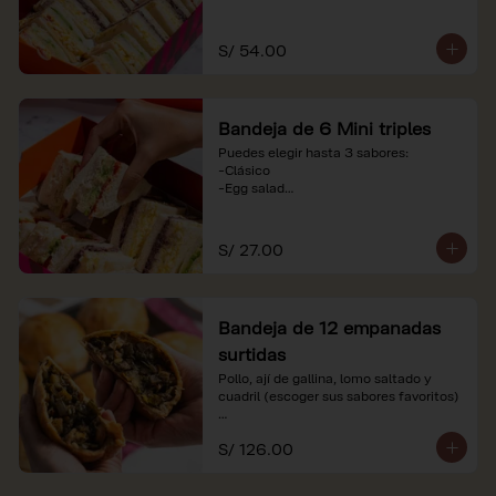
-Huevo y aceituna

-Pollo, tomate y palta

-Jamón, tomate y huevo

S/ 54.00
*Nuestros precios están expresados en 
soles e incluyen impuestos de ley y 
recargo al consumo. Imágenes 
Bandeja de 6 Mini triples
referenciales.
Puedes elegir hasta 3 sabores:

-Clásico

-Egg salad

-Huevo y aceituna

-Pollo, tomate y palta

-Jamón, tomate y huevo

S/ 27.00
*Nuestros precios están expresados en 
soles e incluyen impuestos de ley y 
recargo al consumo. Imágenes 
Bandeja de 12 empanadas
referenciales.
surtidas
Pollo, ají de gallina, lomo saltado y 
cuadril (escoger sus sabores favoritos)

*Nuestros precios están expresados en 
S/ 126.00
soles e incluyen impuestos de ley y 
recargo al consumo.