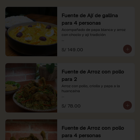
Fuente de Ají de gallina
para 4 personas
Acompañado de papa blanca y arroz 
con choclo y ají tradición

*Nuestros precios están expresados en 
S/ 149.00
soles e incluyen impuestos de ley y 
recargo al consumo.
Fuente de Arroz con pollo
para 2
Arroz con pollo, criolla y papa a la 
huancaína

*Nuestros precios están expresados en 
S/ 78.00
soles e incluyen impuestos de ley y 
recargo al consumo.
Fuente de Arroz con pollo
para 4 personas