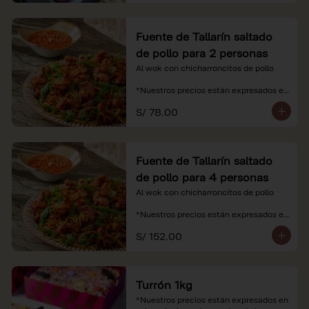
Fuente de Tallarín saltado
de pollo para 2 personas
Al wok con chicharroncitos de pollo

*Nuestros precios están expresados en 
soles e incluyen impuestos de ley y 
S/ 78.00
recargo al consumo.
Fuente de Tallarín saltado
de pollo para 4 personas
Al wok con chicharroncitos de pollo

*Nuestros precios están expresados en 
soles e incluyen impuestos de ley y 
S/ 152.00
recargo al consumo.
Turrón 1kg
*Nuestros precios están expresados en 