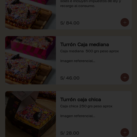
soles e incluyen impuestos de ley y 
recargo al consumo.
S/ 84.00
Turrón Caja mediana
Caja mediana  500 grs peso aprox 

Imagen referencial

*Nuestros precios están expresados en 
soles e incluyen impuestos de ley y 
S/ 46.00
recargo al consumo.
Turrón caja chica
Caja chica 250 grs peso aprox

Imagen referencial

*Nuestros precios están expresados en 
soles e incluyen impuestos de ley y 
S/ 28.00
recargo al consumo.