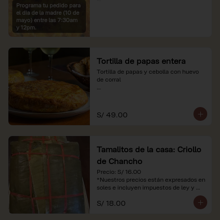
Programa tu pedido para
*Imágenes referenciales

el dia de la madre (10 de
*Nuestros precios están expresados en 
mayo) entre las 7:30am
soles e incluyen IGV y servicio
y 12pm.
Tortilla de papas entera
Tortilla de papas y cebolla con huevo 
de corral

*Nuestros precios están expresados en 
soles e incluyen impuestos de ley y 
recargo al consumo.
S/ 49.00
Tamalitos de la casa: Criollo
de Chancho
Precio: S/ 16.00

*Nuestros precios están expresados en 
soles e incluyen impuestos de ley y 
recargo al consumo.
S/ 18.00