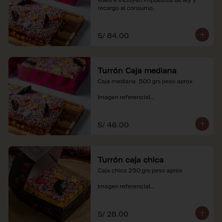
recargo al consumo.
S/ 84.00
Turrón Caja mediana
Caja mediana  500 grs peso aprox 

Imagen referencial

*Nuestros precios están expresados en 
soles e incluyen impuestos de ley y 
S/ 46.00
recargo al consumo.
Turrón caja chica
Caja chica 250 grs peso aprox

Imagen referencial

*Nuestros precios están expresados en 
soles e incluyen impuestos de ley y 
S/ 28.00
recargo al consumo.