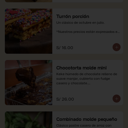
Turrón porción
Un clásico de octubre en julio.

*Nuestros precios están expresados en 
soles e incluyen impuestos de ley y 
recargo al consumo.
S/ 16.00
Chocotorta molde mini
Keke húmedo de chocolate relleno de 
suave manjar, cubierto con fudge 
casero y chocolate.

*Nuestros precios están expresados en 
soles e incluyen impuestos de ley y 
S/ 26.00
recargo al consumo. Imagenes 
referenciales
Combinado molde pequeño
Clásico postre casero de arroz con 