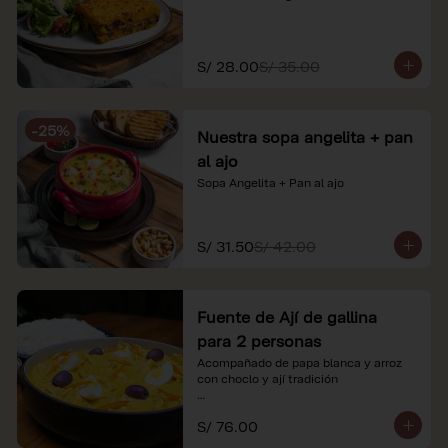
S/ 28.00
S/ 35.00
-
25
%
Nuestra sopa angelita + pan
al ajo
Sopa Angelita + Pan al ajo
S/ 31.50
S/ 42.00
Fuente de Ají de gallina
para 2 personas
Acompañado de papa blanca y arroz 
con choclo y ají tradición

*Nuestros precios están expresados en 
S/ 76.00
soles e incluyen impuestos de ley y 
recargo al consumo.