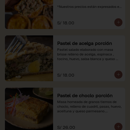
*Nuestros precios están expresados en 
soles e incluyen impuestos de ley y 
recargo al consumo.
S/ 18.00
Pastel de acelga porción
Pastel salado elaborado con masa 
brisse relleno de acelga, espinaca , 
tocino, huevo, salsa blanca y queso 
parmesano.

*Nuestros precios están expresados en 
S/ 18.00
soles e incluyen impuestos de ley y 
recargo al consumo.
Pastel de choclo porción
Masa horneada de granos tiernos de 
choclo, relleno de cuadril, pasas, huevo, 
aceituna y queso parmesano.

*Nuestros precios están expresados en 
soles e incluyen impuestos de ley y 
S/ 26.00
recargo al consumo.