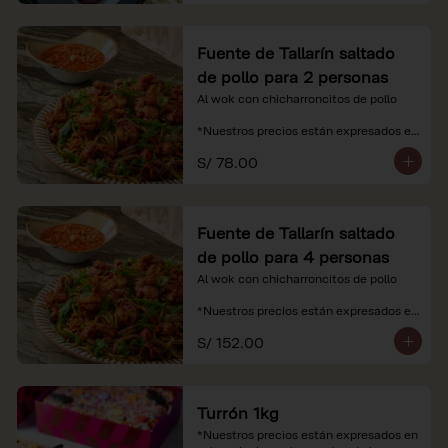
Fuente de Tallarín saltado
de pollo para 2 personas
Al wok con chicharroncitos de pollo

*Nuestros precios están expresados en 
soles e incluyen impuestos de ley y 
S/ 78.00
recargo al consumo.
Fuente de Tallarín saltado
de pollo para 4 personas
Al wok con chicharroncitos de pollo

*Nuestros precios están expresados en 
soles e incluyen impuestos de ley y 
S/ 152.00
recargo al consumo.
Turrón 1kg
*Nuestros precios están expresados en 