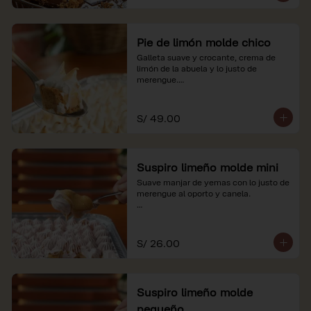
Pie de limón molde chico
Galleta suave y crocante, crema de 
limón de la abuela y lo justo de 
merengue.

*Nuestros precios están expresados en 
soles e incluyen impuestos de ley y 
S/ 49.00
recargo al consumo.
Suspiro limeño molde mini
Suave manjar de yemas con lo justo de 
merengue al oporto y canela.

*Nuestros precios están expresados en 
soles e incluyen impuestos de ley y 
recargo al consumo.
S/ 26.00
Suspiro limeño molde
pequeño