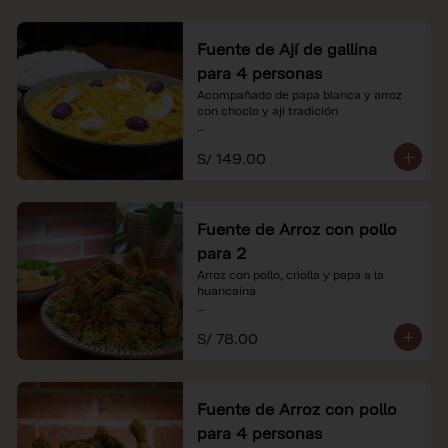
Fuente de Ají de gallina
para 4 personas
Acompañado de papa blanca y arroz 
con choclo y ají tradición

*Nuestros precios están expresados en 
S/ 149.00
soles e incluyen impuestos de ley y 
recargo al consumo.
Fuente de Arroz con pollo
para 2
Arroz con pollo, criolla y papa a la 
huancaína

*Nuestros precios están expresados en 
S/ 78.00
soles e incluyen impuestos de ley y 
recargo al consumo.
Fuente de Arroz con pollo
para 4 personas