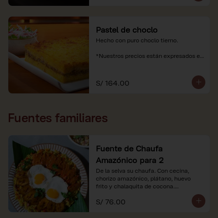
Pastel de choclo
Hecho con puro choclo tierno.

*Nuestros precios están expresados en 
soles e incluyen impuestos de ley y 
recargo al consumo.
S/ 164.00
Fuentes familiares
Fuente de Chaufa
Amazónico para 2
De la selva su chaufa. Con cecina, 
chorizo amazónico, plátano, huevo

frito y chalaquita de cocona.

S/ 76.00
*Imágenes referenciales.

*Nuestros precios están expresados en 
soles e incluyen IGV y servicio.