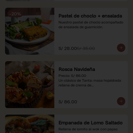
-
20
%
Pastel de choclo + ensalada
Nuestro pastel de choclo acompañado 
de ensalada de guarnición.
S/ 28.00
S/ 35.00
Rosca Navideña
Precio: S/ 86.00

Un clásico de Tanta: masa hojaldrada 
rellena de crema de

almendras.

*Nuestros precios están expresados en 
S/ 86.00
soles e incluyen impuestos de ley y 
recargo al consumo.
Empanada de Lomo Saltado
Rellena de lomito al wok con papas 