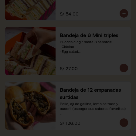
-Huevo y aceituna

-Pollo, tomate y palta

-Jamón, tomate y huevo

S/ 54.00
*Nuestros precios están expresados en 
soles e incluyen impuestos de ley y 
recargo al consumo. Imágenes 
Bandeja de 6 Mini triples
referenciales.
Puedes elegir hasta 3 sabores:

-Clásico

-Egg salad

-Huevo y aceituna

-Pollo, tomate y palta

-Jamón, tomate y huevo

S/ 27.00
*Nuestros precios están expresados en 
soles e incluyen impuestos de ley y 
recargo al consumo. Imágenes 
Bandeja de 12 empanadas
referenciales.
surtidas
Pollo, ají de gallina, lomo saltado y 
cuadril (escoger sus sabores favoritos)

*Nuestros precios están expresados en 
S/ 126.00
soles e incluyen impuestos de ley y 
recargo al consumo.