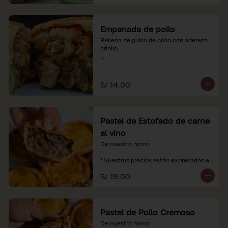
Empanada de pollo
Rellena de guiso de pollo con aderezo 
criollo.

*Nuestros precios están expresados en 
soles e incluyen impuestos de ley y 
recargo al consumo.
S/ 14.00
Pastel de Estofado de carne
al vino
De nuestro horno

*Nuestros precios están expresados en 
soles e incluyen impuestos de ley y 
S/ 19.00
recargo al consumo.
Pastel de Pollo Cremoso
De nuestro horno
