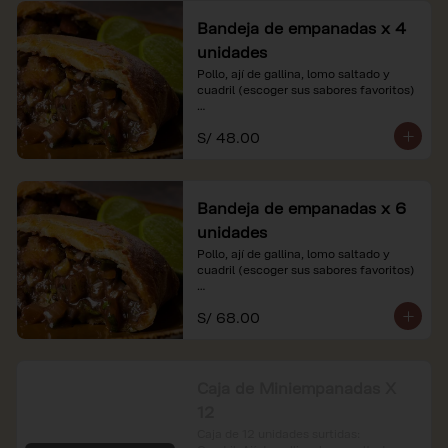
Bandeja de empanadas x 4
unidades
Pollo, ají de gallina, lomo saltado y 
cuadril (escoger sus sabores favoritos)

*Nuestros precios están expresados en 
S/ 48.00
soles e incluyen impuestos de ley y 
recargo al consumo.
Bandeja de empanadas x 6
unidades
Pollo, ají de gallina, lomo saltado y 
cuadril (escoger sus sabores favoritos)

*Nuestros precios están expresados en 
S/ 68.00
soles e incluyen impuestos de ley y 
recargo al consumo.
Caja de Miniempanadas X
12
Caja de 12 unidades surtidas: 
