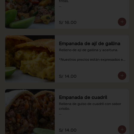
fritas.

*Nuestros precios están expresados en 
soles e incluyen impuestos de ley y 
recargo al consumo.
S/ 16.00
Empanada de ají de gallina
Relleno de ají de gallina y aceituna.

*Nuestros precios están expresados en 
soles e incluyen impuestos de ley y 
recargo al consumo.
S/ 14.00
Empanada de cuadril
Rellena de guiso de cuadril con sabor 
criollo.

*Nuestros precios están expresados en 
soles e incluyen impuestos de ley y 
recargo al consumo.
S/ 14.00