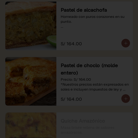
Pastel de alcachofa
Horneado con puros corazones en su 
punto.

*Nuestros precios están expresados en 
soles e incluyen impuestos de ley y 
recargo al consumo.
S/ 164.00
Pastel de choclo (molde
entero)
Precio: S/ 164.00

*Nuestros precios están expresados en 
soles e incluyen impuestos de ley y 
recargo al consumo.
S/ 164.00
Quiche Amazónico
Masa brisée rellena de sabores 
amazónicos.
