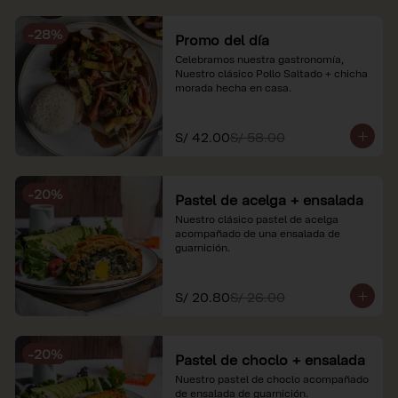
soles e incluyen impuestos de ley y 
recargo al consumo. Imágenes 
-
28
%
referenciales.
Promo del día
Celebramos nuestra gastronomía, 
Nuestro clásico Pollo Saltado + chicha 
morada hecha en casa.
S/ 42.00
S/ 58.00
-
20
%
Pastel de acelga + ensalada
Nuestro clásico pastel de acelga 
acompañado de una ensalada de 
guarnición.
S/ 20.80
S/ 26.00
-
20
%
Pastel de choclo + ensalada
Nuestro pastel de choclo acompañado 
de ensalada de guarnición.