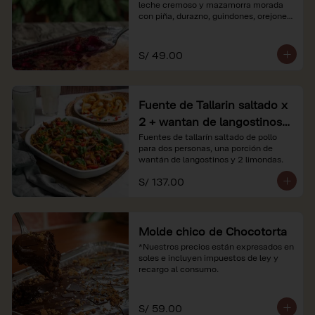
leche cremoso y mazamorra morada 
con piña, durazno, guindones, orejones 
y membrillo

*Nuestros precios están expresados en 
S/ 49.00
soles e incluyen impuestos de ley y 
recargo al consumo.
Fuente de Tallarin saltado x
2 + wantan de langostinos +
2 limonadas
Fuentes de tallarín saltado de pollo 
para dos personas, una porción de 
wantán de langostinos y 2 limondas.
S/ 137.00
Molde chico de Chocotorta
*Nuestros precios están expresados en 
soles e incluyen impuestos de ley y 
recargo al consumo.
S/ 59.00