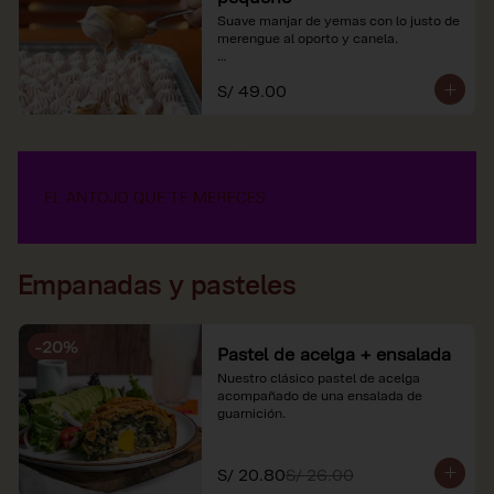
Suave manjar de yemas con lo justo de 
merengue al oporto y canela.

*Nuestros precios están expresados en 
S/ 49.00
soles e incluyen impuestos de ley y 
recargo al consumo.
Empanadas y pasteles
-
20
%
Pastel de acelga + ensalada
Nuestro clásico pastel de acelga 
acompañado de una ensalada de 
guarnición.
S/ 20.80
S/ 26.00