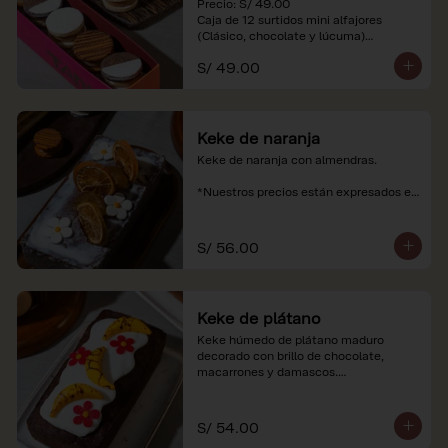
Precio: S/ 49.00

Caja de 12 surtidos mini alfajores 
(Clásico, chocolate y lúcuma)

S/ 49.00
*Nuestros precios están expresados en 
soles e incluyen impuestos de ley y 
recargo al consumo. Imágenes 
referenciales.
Keke de naranja
Keke de naranja con almendras.

*Nuestros precios están expresados en 
soles e incluyen impuestos de ley y 
recargo al consumo.
S/ 56.00
Keke de plátano
Keke húmedo de plátano maduro 
decorado con brillo de chocolate, 
macarrones y damascos.

*Nuestros precios están expresados en 
soles e incluyen impuestos de ley y 
S/ 54.00
recargo al consumo.