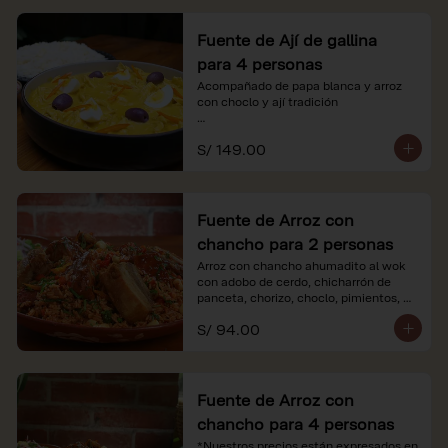
Fuente de Ají de gallina
para 4 personas
Acompañado de papa blanca y arroz 
con choclo y ají tradición

*Nuestros precios están expresados en 
S/ 149.00
soles e incluyen impuestos de ley y 
recargo al consumo.
Fuente de Arroz con
chancho para 2 personas
Arroz con chancho ahumadito al wok 
con adobo de cerdo, chicharrón de 
panceta, chorizo, choclo, pimientos, 
col y criolla de rabanito y palta.

S/ 94.00
*Nuestros precios están expresados en 
soles e incluyen impuestos de ley y 
recargo al consumo.
Fuente de Arroz con
chancho para 4 personas
*Nuestros precios están expresados en 