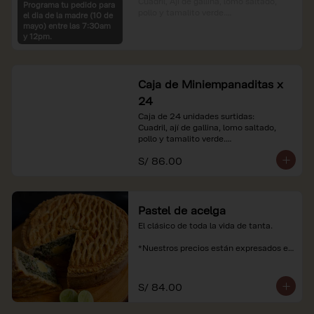
Cuadril, Ají de gallina, lomo saltado, 
Programa tu pedido para
pollo y tamalito verde.

el dia de la madre (10 de
mayo) entre las 7:30am
*Nuestros precios están expresados en 
y 12pm.
soles e incluyen impuestos de ley y 
recargo al consumo.
Caja de Miniempanaditas x
24
Caja de 24 unidades surtidas:

Cuadril, ají de gallina, lomo saltado, 
pollo y tamalito verde.

S/ 86.00
*Nuestros precios están expresados en 
soles e incluyen impuestos de ley y 
recargo al consumo.
Pastel de acelga
El clásico de toda la vida de tanta.

*Nuestros precios están expresados en 
soles e incluyen impuestos de ley y 
recargo al consumo.
S/ 84.00