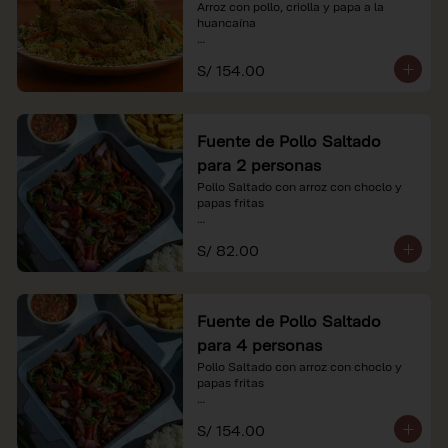
Arroz con pollo, criolla y papa a la 
huancaína

*Nuestros precios están expresados en 
S/ 154.00
soles e incluyen impuestos de ley y 
recargo al consumo.
Fuente de Pollo Saltado
para 2 personas
Pollo Saltado con arroz con choclo y 
papas fritas

*Nuestros precios están expresados en 
S/ 82.00
soles e incluyen impuestos de ley y 
recargo al consumo.
Fuente de Pollo Saltado
para 4 personas
Pollo Saltado con arroz con choclo y 
papas fritas

*Nuestros precios están expresados en 
S/ 154.00
soles e incluyen impuestos de ley y 
recargo al consumo.