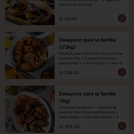
naranja de 12 onzas.

*Nuestros precios están expresados en 
S/ 82.00
soles e incluyen impuestos de ley y 
recargo al consumo. Imágenes 
referenciales.
Desayuno para la familia
(1/2kg)
Medio kg de chicharrón + 1 porción de 
camote frito + 4 panes franceses + 
salsa criolla + 1 tamal criollo + 1 litro de 
jugo de naranja.

S/ 106.00
*Nuestros precios están expresados en 
soles e incluyen impuestos de ley y 
recargo al consumo. Imágenes 
referenciales.
Desayuno para la familia
(1kg)
Un kg de chicharrón + 1 porción de 
camote frito + 8 panes franceses + 
salsa criolla + 2 tamales criollos + 2 
litros de jugo de naranja.

S/ 199.00
*Nuestros precios están expresados en 