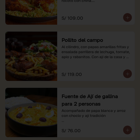
rocoto con china.

*Nuestros precios están expresados en 
soles e incluyen impuestos de ley y 
S/ 109.00
recargo al consumo.
Pollito del campo
Al cilindro, con papas amarillas fritas y 
ensalada parrillera de lechuga, tomate, 
apio y rabanitos. Con ají de la casa y 
rocoto con china.

*Nuestros precios están expresados en 
S/ 119.00
soles e incluyen impuestos de ley y 
recargo al consumo.
Fuente de Ají de gallina
para 2 personas
Acompañado de papa blanca y arroz 
con choclo y ají tradición

*Nuestros precios están expresados en 
S/ 76.00
soles e incluyen impuestos de ley y 
recargo al consumo.