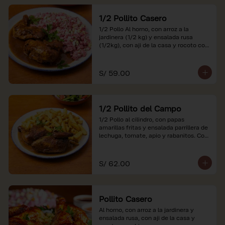
1/2 Pollito Casero
1/2 Pollo Al horno, con arroz a la 
jardinera (1/2 kg) y ensalada rusa 
(1/2kg), con aji de la casa y rocoto con 
china.

*Nuestros precios están expresados en 
S/ 59.00
soles e incluyen impuestos de ley y 
recargo al consumo.
1/2 Pollito del Campo
1/2 Pollo al cilindro, con papas 
amarillas fritas y ensalada parrillera de 
lechuga, tomate, apio y rabanitos. Con 
ají de la casa y rocoto con china.

*Nuestros precios están expresados en 
S/ 62.00
soles e incluyen impuestos de ley y 
recargo al consumo.
Pollito Casero
Al horno, con arroz a la jardinera y 
ensalada rusa, con aji de la casa y 