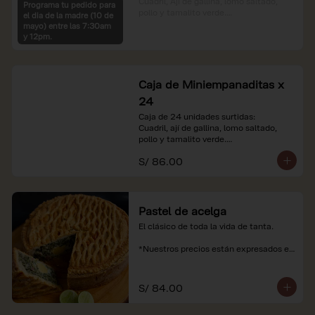
Cuadril, Ají de gallina, lomo saltado, 
Programa tu pedido para
pollo y tamalito verde.

el dia de la madre (10 de
mayo) entre las 7:30am
*Nuestros precios están expresados en 
y 12pm.
soles e incluyen impuestos de ley y 
recargo al consumo.
Caja de Miniempanaditas x
24
Caja de 24 unidades surtidas:

Cuadril, ají de gallina, lomo saltado, 
pollo y tamalito verde.

S/ 86.00
*Nuestros precios están expresados en 
soles e incluyen impuestos de ley y 
recargo al consumo.
Pastel de acelga
El clásico de toda la vida de tanta.

*Nuestros precios están expresados en 
soles e incluyen impuestos de ley y 
recargo al consumo.
S/ 84.00