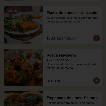
-
20
%
Pastel de choclo + ensalada
Nuestro pastel de choclo acompañado 
de ensalada de guarnición.
S/ 28.00
S/ 35.00
Rosca Navideña
Precio: S/ 86.00

Un clásico de Tanta: masa hojaldrada 
rellena de crema de

almendras.

*Nuestros precios están expresados en 
S/ 86.00
soles e incluyen impuestos de ley y 
recargo al consumo.
Empanada de Lomo Saltado
Rellena de lomito al wok con papas 