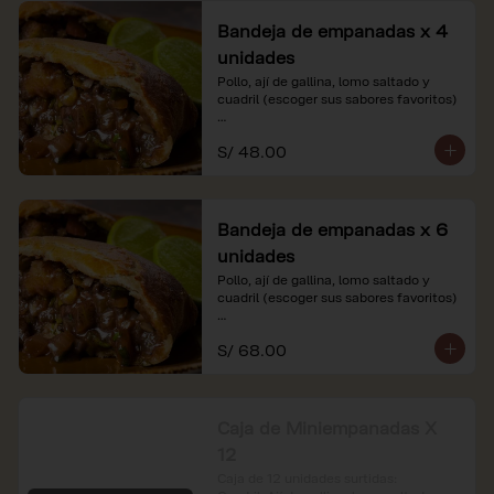
Bandeja de empanadas x 4
unidades
Pollo, ají de gallina, lomo saltado y 
cuadril (escoger sus sabores favoritos)

*Nuestros precios están expresados en 
S/ 48.00
soles e incluyen impuestos de ley y 
recargo al consumo.
Bandeja de empanadas x 6
unidades
Pollo, ají de gallina, lomo saltado y 
cuadril (escoger sus sabores favoritos)

*Nuestros precios están expresados en 
S/ 68.00
soles e incluyen impuestos de ley y 
recargo al consumo.
Caja de Miniempanadas X
12
Caja de 12 unidades surtidas: 
