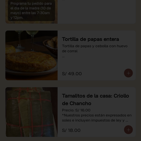
Programa tu pedido para
*Imágenes referenciales

el dia de la madre (10 de
*Nuestros precios están expresados en 
mayo) entre las 7:30am
soles e incluyen IGV y servicio
y 12pm.
Tortilla de papas entera
Tortilla de papas y cebolla con huevo 
de corral

*Nuestros precios están expresados en 
soles e incluyen impuestos de ley y 
recargo al consumo.
S/ 49.00
Tamalitos de la casa: Criollo
de Chancho
Precio: S/ 16.00

*Nuestros precios están expresados en 
soles e incluyen impuestos de ley y 
recargo al consumo.
S/ 18.00