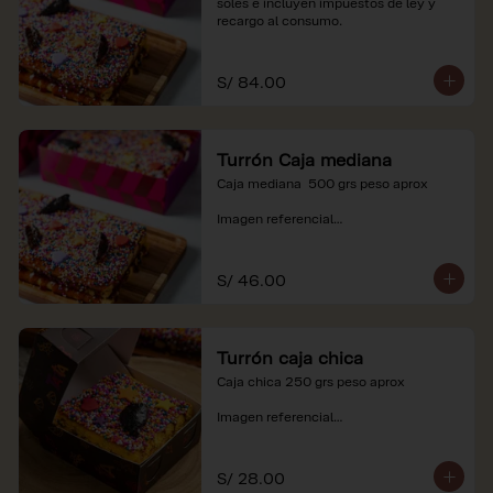
soles e incluyen impuestos de ley y 
recargo al consumo.
S/ 84.00
Turrón Caja mediana
Caja mediana  500 grs peso aprox 

Imagen referencial

*Nuestros precios están expresados en 
soles e incluyen impuestos de ley y 
S/ 46.00
recargo al consumo.
Turrón caja chica
Caja chica 250 grs peso aprox

Imagen referencial

*Nuestros precios están expresados en 
soles e incluyen impuestos de ley y 
S/ 28.00
recargo al consumo.