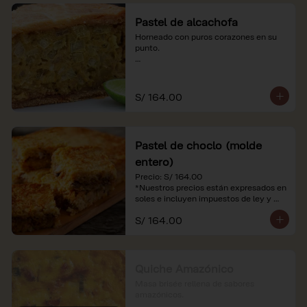
Pastel de alcachofa
Horneado con puros corazones en su 
punto.

*Nuestros precios están expresados en 
soles e incluyen impuestos de ley y 
recargo al consumo.
S/ 164.00
Pastel de choclo (molde
entero)
Precio: S/ 164.00

*Nuestros precios están expresados en 
soles e incluyen impuestos de ley y 
recargo al consumo.
S/ 164.00
Quiche Amazónico
Masa brisée rellena de sabores 
amazónicos.
