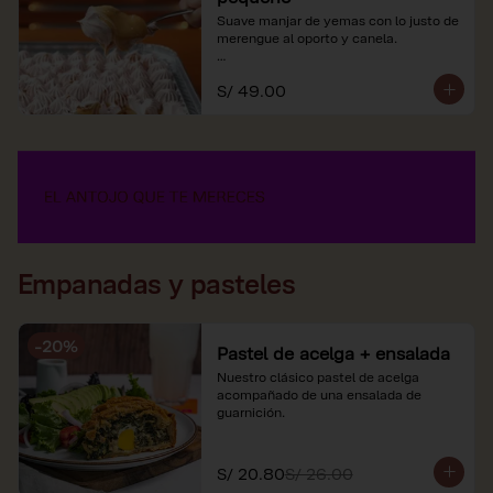
Suave manjar de yemas con lo justo de 
merengue al oporto y canela.

*Nuestros precios están expresados en 
S/ 49.00
soles e incluyen impuestos de ley y 
recargo al consumo.
Empanadas y pasteles
-
20
%
Pastel de acelga + ensalada
Nuestro clásico pastel de acelga 
acompañado de una ensalada de 
guarnición.
S/ 20.80
S/ 26.00