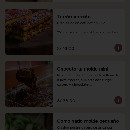
Turrón porción
Un clásico de octubre en julio.

*Nuestros precios están expresados en 
soles e incluyen impuestos de ley y 
recargo al consumo.
S/ 16.00
Chocotorta molde mini
Keke húmedo de chocolate relleno de 
suave manjar, cubierto con fudge 
casero y chocolate.

*Nuestros precios están expresados en 
soles e incluyen impuestos de ley y 
S/ 26.00
recargo al consumo. Imagenes 
referenciales
Combinado molde pequeño
Clásico postre casero de arroz con 