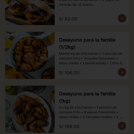
naranja de 12 onzas.

*Nuestros precios están expresados en 
S/ 82.00
soles e incluyen impuestos de ley y 
recargo al consumo. Imágenes 
referenciales.
Desayuno para la familia
(1/2kg)
Medio kg de chicharrón + 1 porción de 
camote frito + 4 panes franceses + 
salsa criolla + 1 tamal criollo + 1 litro de 
jugo de naranja.

S/ 106.00
*Nuestros precios están expresados en 
soles e incluyen impuestos de ley y 
recargo al consumo. Imágenes 
referenciales.
Desayuno para la familia
(1kg)
Un kg de chicharrón + 1 porción de 
camote frito + 8 panes franceses + 
salsa criolla + 2 tamales criollos + 2 
litros de jugo de naranja.

S/ 199.00
*Nuestros precios están expresados en 