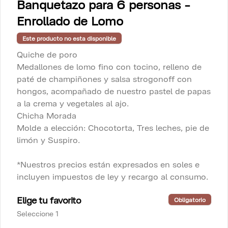
Banquetazo para 6 personas -
soles e incluyen impuestos de ley y 
recargo al consumo.
Enrollado de Lomo
S/ 186.00
Este producto no esta disponible
Quiche de poro
Medallones de lomo fino con tocino, relleno de
Fuente de Arroz con pollo
paté de champiñones y salsa strogonoff con
para 2
hongos, acompañado de nuestro pastel de papas
Arroz con pollo, criolla y papa a la 
huancaína

a la crema y vegetales al ajo.
Chicha Morada
*Nuestros precios están expresados en 
S/ 78.00
soles e incluyen impuestos de ley y 
Molde a elección: Chocotorta, Tres leches, pie de
recargo al consumo.
limón y Suspiro.
Fuente de Arroz con pollo
*Nuestros precios están expresados en soles e
para 4 personas
incluyen impuestos de ley y recargo al consumo.
Arroz con pollo, criolla y papa a la 
huancaína

Elige tu favorito
Obligatorio
*Nuestros precios están expresados en 
Seleccione 1
S/ 154.00
soles e incluyen impuestos de ley y 
recargo al consumo.