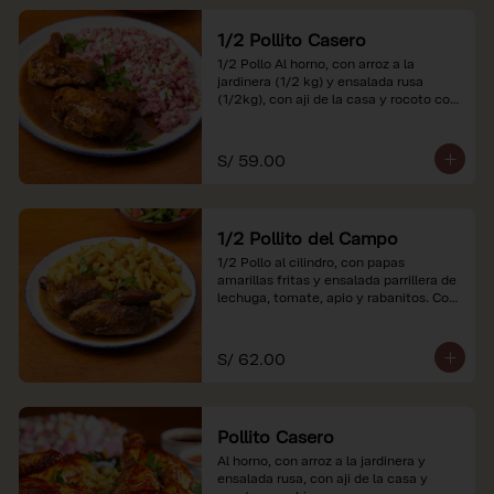
1/2 Pollito Casero
1/2 Pollo Al horno, con arroz a la 
jardinera (1/2 kg) y ensalada rusa 
(1/2kg), con aji de la casa y rocoto con 
china.

*Nuestros precios están expresados en 
S/ 59.00
soles e incluyen impuestos de ley y 
recargo al consumo.
1/2 Pollito del Campo
1/2 Pollo al cilindro, con papas 
amarillas fritas y ensalada parrillera de 
lechuga, tomate, apio y rabanitos. Con 
ají de la casa y rocoto con china.

*Nuestros precios están expresados en 
S/ 62.00
soles e incluyen impuestos de ley y 
recargo al consumo.
Pollito Casero
Al horno, con arroz a la jardinera y 
ensalada rusa, con aji de la casa y 