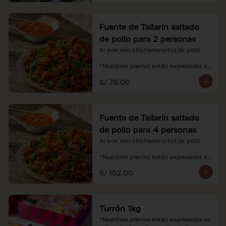
Fuente de Tallarín saltado
de pollo para 2 personas
Al wok con chicharroncitos de pollo

*Nuestros precios están expresados en 
soles e incluyen impuestos de ley y 
S/ 78.00
recargo al consumo.
Fuente de Tallarín saltado
de pollo para 4 personas
Al wok con chicharroncitos de pollo

*Nuestros precios están expresados en 
soles e incluyen impuestos de ley y 
S/ 152.00
recargo al consumo.
Turrón 1kg
*Nuestros precios están expresados en 