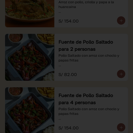
Arroz con pollo, criolla y papa a la 
huancaína

*Nuestros precios están expresados en 
S/ 154.00
soles e incluyen impuestos de ley y 
recargo al consumo.
Fuente de Pollo Saltado
para 2 personas
Pollo Saltado con arroz con choclo y 
papas fritas

*Nuestros precios están expresados en 
S/ 82.00
soles e incluyen impuestos de ley y 
recargo al consumo.
Fuente de Pollo Saltado
para 4 personas
Pollo Saltado con arroz con choclo y 
papas fritas

*Nuestros precios están expresados en 
S/ 154.00
soles e incluyen impuestos de ley y 
recargo al consumo.