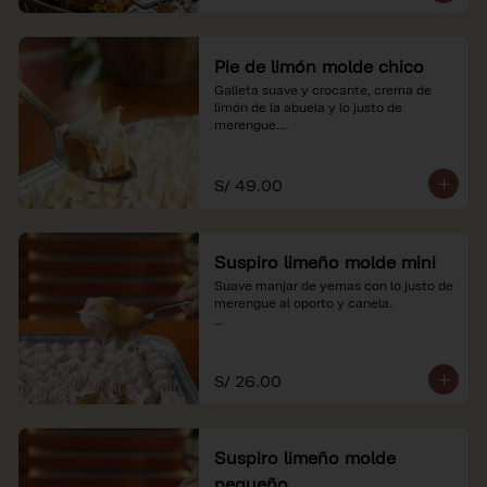
Pie de limón molde chico
Galleta suave y crocante, crema de 
limón de la abuela y lo justo de 
merengue.

*Nuestros precios están expresados en 
soles e incluyen impuestos de ley y 
S/ 49.00
recargo al consumo.
Suspiro limeño molde mini
Suave manjar de yemas con lo justo de 
merengue al oporto y canela.

*Nuestros precios están expresados en 
soles e incluyen impuestos de ley y 
recargo al consumo.
S/ 26.00
Suspiro limeño molde
pequeño