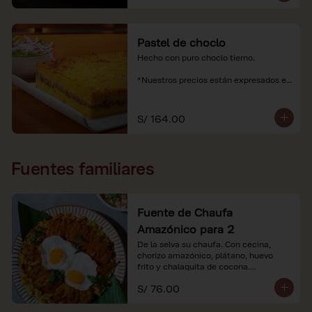
Pastel de choclo
Hecho con puro choclo tierno.

*Nuestros precios están expresados en 
soles e incluyen impuestos de ley y 
recargo al consumo.
S/ 164.00
Fuentes familiares
Fuente de Chaufa
Amazónico para 2
De la selva su chaufa. Con cecina, 
chorizo amazónico, plátano, huevo

frito y chalaquita de cocona.

S/ 76.00
*Imágenes referenciales.

*Nuestros precios están expresados en 
soles e incluyen IGV y servicio.