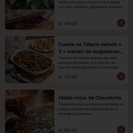
leche cremoso y mazamorra morada 
con piña, durazno, guindones, orejones 
y membrillo

*Nuestros precios están expresados en 
S/ 49.00
soles e incluyen impuestos de ley y 
recargo al consumo.
Fuente de Tallarin saltado x
2 + wantan de langostinos +
2 limonadas
Fuentes de tallarín saltado de pollo 
para dos personas, una porción de 
wantán de langostinos y 2 limondas.
S/ 137.00
Molde chico de Chocotorta
*Nuestros precios están expresados en 
soles e incluyen impuestos de ley y 
recargo al consumo.
S/ 59.00