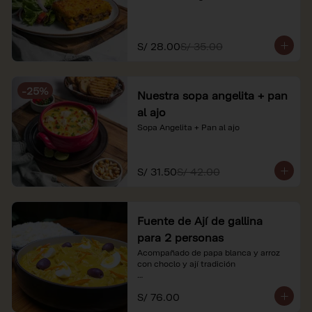
S/ 28.00
S/ 35.00
-
25
%
Nuestra sopa angelita + pan
al ajo
Sopa Angelita + Pan al ajo
S/ 31.50
S/ 42.00
Fuente de Ají de gallina
para 2 personas
Acompañado de papa blanca y arroz 
con choclo y ají tradición

*Nuestros precios están expresados en 
S/ 76.00
soles e incluyen impuestos de ley y 
recargo al consumo.