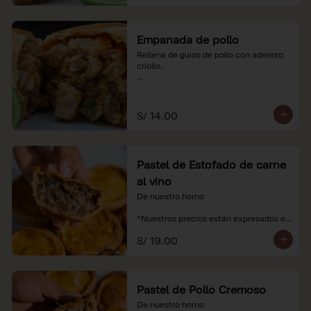
Empanada de pollo
Rellena de guiso de pollo con aderezo 
criollo.

*Nuestros precios están expresados en 
soles e incluyen impuestos de ley y 
recargo al consumo.
S/ 14.00
Pastel de Estofado de carne
al vino
De nuestro horno

*Nuestros precios están expresados en 
soles e incluyen impuestos de ley y 
S/ 19.00
recargo al consumo.
Pastel de Pollo Cremoso
De nuestro horno
