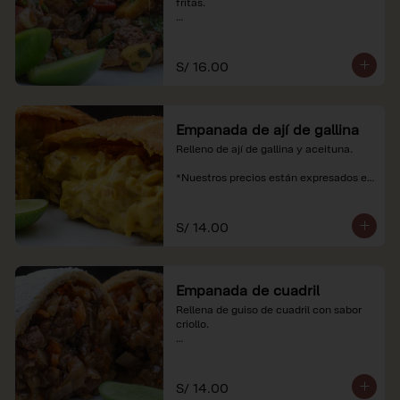
fritas.

*Nuestros precios están expresados en 
soles e incluyen impuestos de ley y 
recargo al consumo.
S/ 16.00
Empanada de ají de gallina
Relleno de ají de gallina y aceituna.

*Nuestros precios están expresados en 
soles e incluyen impuestos de ley y 
recargo al consumo.
S/ 14.00
Empanada de cuadril
Rellena de guiso de cuadril con sabor 
criollo.

*Nuestros precios están expresados en 
soles e incluyen impuestos de ley y 
recargo al consumo.
S/ 14.00