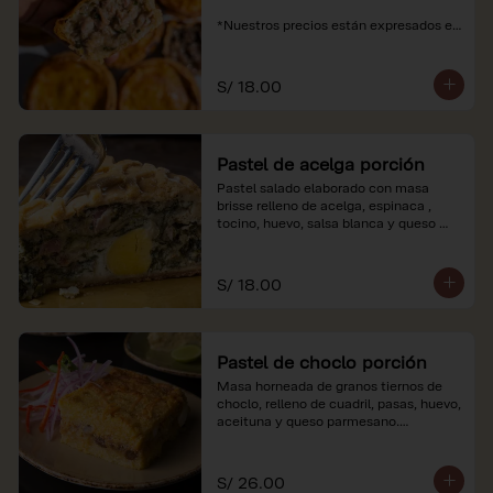
*Nuestros precios están expresados en 
soles e incluyen impuestos de ley y 
recargo al consumo.
S/ 18.00
Pastel de acelga porción
Pastel salado elaborado con masa 
brisse relleno de acelga, espinaca , 
tocino, huevo, salsa blanca y queso 
parmesano.

*Nuestros precios están expresados en 
S/ 18.00
soles e incluyen impuestos de ley y 
recargo al consumo.
Pastel de choclo porción
Masa horneada de granos tiernos de 
choclo, relleno de cuadril, pasas, huevo, 
aceituna y queso parmesano.

*Nuestros precios están expresados en 
soles e incluyen impuestos de ley y 
S/ 26.00
recargo al consumo.