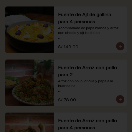
Fuente de Ají de gallina
para 4 personas
Acompañado de papa blanca y arroz 
con choclo y ají tradición

*Nuestros precios están expresados en 
S/ 149.00
soles e incluyen impuestos de ley y 
recargo al consumo.
Fuente de Arroz con pollo
para 2
Arroz con pollo, criolla y papa a la 
huancaína

*Nuestros precios están expresados en 
S/ 78.00
soles e incluyen impuestos de ley y 
recargo al consumo.
Fuente de Arroz con pollo
para 4 personas