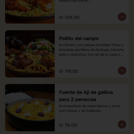
rocoto con china.

*Nuestros precios están expresados en 
soles e incluyen impuestos de ley y 
S/ 109.00
recargo al consumo.
Pollito del campo
Al cilindro, con papas amarillas fritas y 
ensalada parrillera de lechuga, tomate, 
apio y rabanitos. Con ají de la casa y 
rocoto con china.

*Nuestros precios están expresados en 
S/ 119.00
soles e incluyen impuestos de ley y 
recargo al consumo.
Fuente de Ají de gallina
para 2 personas
Acompañado de papa blanca y arroz 
con choclo y ají tradición

*Nuestros precios están expresados en 
S/ 76.00
soles e incluyen impuestos de ley y 
recargo al consumo.