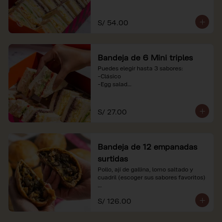
-Huevo y aceituna

-Pollo, tomate y palta

-Jamón, tomate y huevo

S/ 54.00
*Nuestros precios están expresados en 
soles e incluyen impuestos de ley y 
recargo al consumo. Imágenes 
Bandeja de 6 Mini triples
referenciales.
Puedes elegir hasta 3 sabores:

-Clásico

-Egg salad

-Huevo y aceituna

-Pollo, tomate y palta

-Jamón, tomate y huevo

S/ 27.00
*Nuestros precios están expresados en 
soles e incluyen impuestos de ley y 
recargo al consumo. Imágenes 
Bandeja de 12 empanadas
referenciales.
surtidas
Pollo, ají de gallina, lomo saltado y 
cuadril (escoger sus sabores favoritos)

*Nuestros precios están expresados en 
S/ 126.00
soles e incluyen impuestos de ley y 
recargo al consumo.