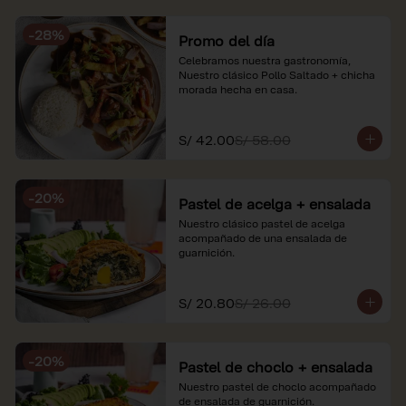
soles e incluyen impuestos de ley y 
recargo al consumo. Imágenes 
-
28
%
referenciales.
Promo del día
Celebramos nuestra gastronomía, 
Nuestro clásico Pollo Saltado + chicha 
morada hecha en casa.
S/ 42.00
S/ 58.00
-
20
%
Pastel de acelga + ensalada
Nuestro clásico pastel de acelga 
acompañado de una ensalada de 
guarnición.
S/ 20.80
S/ 26.00
-
20
%
Pastel de choclo + ensalada
Nuestro pastel de choclo acompañado 
de ensalada de guarnición.