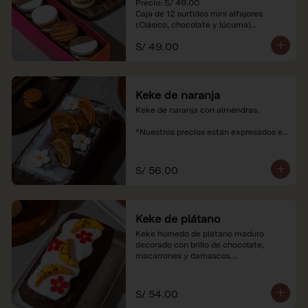
Precio: S/ 49.00

Caja de 12 surtidos mini alfajores 
(Clásico, chocolate y lúcuma)

S/ 49.00
*Nuestros precios están expresados en 
soles e incluyen impuestos de ley y 
recargo al consumo. Imágenes 
referenciales.
Keke de naranja
Keke de naranja con almendras.

*Nuestros precios están expresados en 
soles e incluyen impuestos de ley y 
recargo al consumo.
S/ 56.00
Keke de plátano
Keke húmedo de plátano maduro 
decorado con brillo de chocolate, 
macarrones y damascos.

*Nuestros precios están expresados en 
soles e incluyen impuestos de ley y 
S/ 54.00
recargo al consumo.