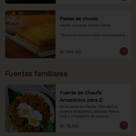
Pastel de choclo
Hecho con puro choclo tierno.

*Nuestros precios están expresados en 
soles e incluyen impuestos de ley y 
recargo al consumo.
S/ 164.00
Fuentes familiares
Fuente de Chaufa
Amazónico para 2
De la selva su chaufa. Con cecina, 
chorizo amazónico, plátano, huevo

frito y chalaquita de cocona.

S/ 76.00
*Imágenes referenciales.

*Nuestros precios están expresados en 
soles e incluyen IGV y servicio.