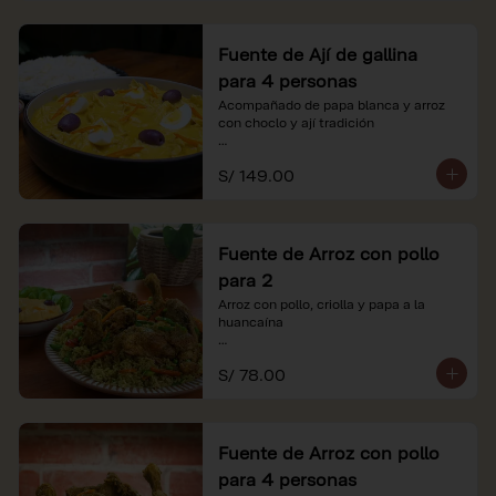
Fuente de Ají de gallina
para 4 personas
Acompañado de papa blanca y arroz 
con choclo y ají tradición

*Nuestros precios están expresados en 
S/ 149.00
soles e incluyen impuestos de ley y 
recargo al consumo.
Fuente de Arroz con pollo
para 2
Arroz con pollo, criolla y papa a la 
huancaína

*Nuestros precios están expresados en 
S/ 78.00
soles e incluyen impuestos de ley y 
recargo al consumo.
Fuente de Arroz con pollo
para 4 personas