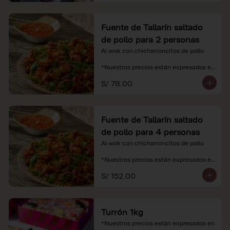
Fuente de Tallarín saltado
de pollo para 2 personas
Al wok con chicharroncitos de pollo

*Nuestros precios están expresados en 
soles e incluyen impuestos de ley y 
S/ 78.00
recargo al consumo.
Fuente de Tallarín saltado
de pollo para 4 personas
Al wok con chicharroncitos de pollo

*Nuestros precios están expresados en 
soles e incluyen impuestos de ley y 
S/ 152.00
recargo al consumo.
Turrón 1kg
*Nuestros precios están expresados en 