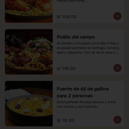
rocoto con china.

*Nuestros precios están expresados en 
soles e incluyen impuestos de ley y 
S/ 109.00
recargo al consumo.
Pollito del campo
Al cilindro, con papas amarillas fritas y 
ensalada parrillera de lechuga, tomate, 
apio y rabanitos. Con ají de la casa y 
rocoto con china.

*Nuestros precios están expresados en 
S/ 119.00
soles e incluyen impuestos de ley y 
recargo al consumo.
Fuente de Ají de gallina
para 2 personas
Acompañado de papa blanca y arroz 
con choclo y ají tradición

*Nuestros precios están expresados en 
S/ 76.00
soles e incluyen impuestos de ley y 
recargo al consumo.