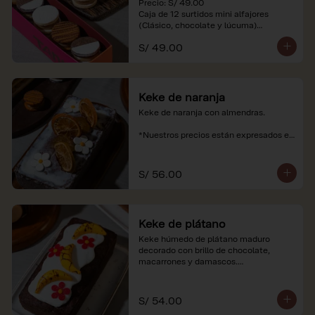
Precio: S/ 49.00

Caja de 12 surtidos mini alfajores 
(Clásico, chocolate y lúcuma)

S/ 49.00
*Nuestros precios están expresados en 
soles e incluyen impuestos de ley y 
recargo al consumo. Imágenes 
referenciales.
Keke de naranja
Keke de naranja con almendras.

*Nuestros precios están expresados en 
soles e incluyen impuestos de ley y 
recargo al consumo.
S/ 56.00
Keke de plátano
Keke húmedo de plátano maduro 
decorado con brillo de chocolate, 
macarrones y damascos.

*Nuestros precios están expresados en 
soles e incluyen impuestos de ley y 
S/ 54.00
recargo al consumo.