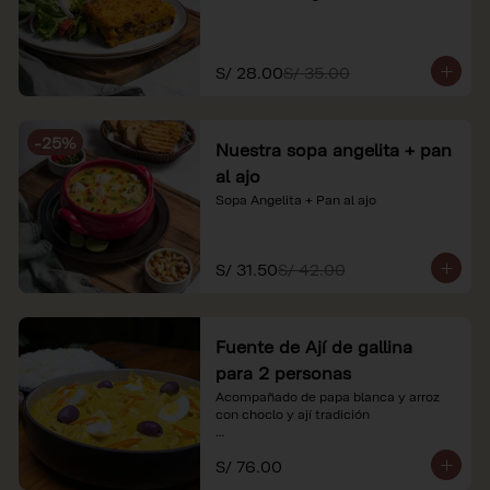
S/ 28.00
S/ 35.00
-
25
%
Nuestra sopa angelita + pan
al ajo
Sopa Angelita + Pan al ajo
S/ 31.50
S/ 42.00
Fuente de Ají de gallina
para 2 personas
Acompañado de papa blanca y arroz 
con choclo y ají tradición

*Nuestros precios están expresados en 
S/ 76.00
soles e incluyen impuestos de ley y 
recargo al consumo.