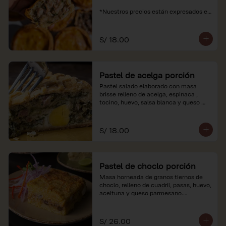
*Nuestros precios están expresados en 
soles e incluyen impuestos de ley y 
recargo al consumo.
S/ 18.00
Pastel de acelga porción
Pastel salado elaborado con masa 
brisse relleno de acelga, espinaca , 
tocino, huevo, salsa blanca y queso 
parmesano.

*Nuestros precios están expresados en 
S/ 18.00
soles e incluyen impuestos de ley y 
recargo al consumo.
Pastel de choclo porción
Masa horneada de granos tiernos de 
choclo, relleno de cuadril, pasas, huevo, 
aceituna y queso parmesano.

*Nuestros precios están expresados en 
soles e incluyen impuestos de ley y 
S/ 26.00
recargo al consumo.