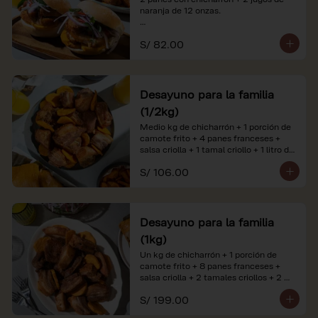
naranja de 12 onzas.

*Nuestros precios están expresados en 
S/ 82.00
soles e incluyen impuestos de ley y 
recargo al consumo. Imágenes 
referenciales.
Desayuno para la familia
(1/2kg)
Medio kg de chicharrón + 1 porción de 
camote frito + 4 panes franceses + 
salsa criolla + 1 tamal criollo + 1 litro de 
jugo de naranja.

S/ 106.00
*Nuestros precios están expresados en 
soles e incluyen impuestos de ley y 
recargo al consumo. Imágenes 
referenciales.
Desayuno para la familia
(1kg)
Un kg de chicharrón + 1 porción de 
camote frito + 8 panes franceses + 
salsa criolla + 2 tamales criollos + 2 
litros de jugo de naranja.

S/ 199.00
*Nuestros precios están expresados en 