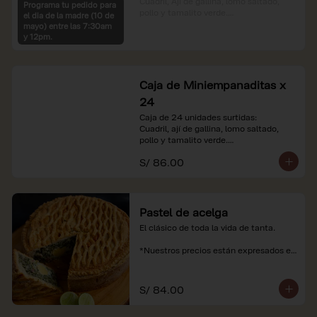
Cuadril, Ají de gallina, lomo saltado, 
Programa tu pedido para
pollo y tamalito verde.

el dia de la madre (10 de
mayo) entre las 7:30am
*Nuestros precios están expresados en 
y 12pm.
soles e incluyen impuestos de ley y 
recargo al consumo.
Caja de Miniempanaditas x
24
Caja de 24 unidades surtidas:

Cuadril, ají de gallina, lomo saltado, 
pollo y tamalito verde.

S/ 86.00
*Nuestros precios están expresados en 
soles e incluyen impuestos de ley y 
recargo al consumo.
Pastel de acelga
El clásico de toda la vida de tanta.

*Nuestros precios están expresados en 
soles e incluyen impuestos de ley y 
recargo al consumo.
S/ 84.00