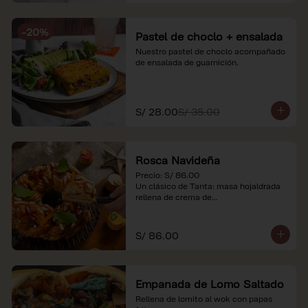
-
20
%
Pastel de choclo + ensalada
Nuestro pastel de choclo acompañado 
de ensalada de guarnición.
S/ 28.00
S/ 35.00
Rosca Navideña
Precio: S/ 86.00

Un clásico de Tanta: masa hojaldrada 
rellena de crema de

almendras.

*Nuestros precios están expresados en 
S/ 86.00
soles e incluyen impuestos de ley y 
recargo al consumo.
Empanada de Lomo Saltado
Rellena de lomito al wok con papas 