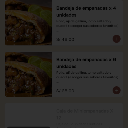
Bandeja de empanadas x 4
unidades
Pollo, ají de gallina, lomo saltado y 
cuadril (escoger sus sabores favoritos)

*Nuestros precios están expresados en 
S/ 48.00
soles e incluyen impuestos de ley y 
recargo al consumo.
Bandeja de empanadas x 6
unidades
Pollo, ají de gallina, lomo saltado y 
cuadril (escoger sus sabores favoritos)

*Nuestros precios están expresados en 
S/ 68.00
soles e incluyen impuestos de ley y 
recargo al consumo.
Caja de Miniempanadas X
12
Caja de 12 unidades surtidas: 
