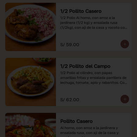
1/2 Pollito Casero
1/2 Pollo Al horno, con arroz a la 
jardinera (1/2 kg) y ensalada rusa 
(1/2kg), con aji de la casa y rocoto con 
china.

*Nuestros precios están expresados en 
S/ 59.00
soles e incluyen impuestos de ley y 
recargo al consumo.
1/2 Pollito del Campo
1/2 Pollo al cilindro, con papas 
amarillas fritas y ensalada parrillera de 
lechuga, tomate, apio y rabanitos. Con 
ají de la casa y rocoto con china.

*Nuestros precios están expresados en 
S/ 62.00
soles e incluyen impuestos de ley y 
recargo al consumo.
Pollito Casero
Al horno, con arroz a la jardinera y 
ensalada rusa, con aji de la casa y 