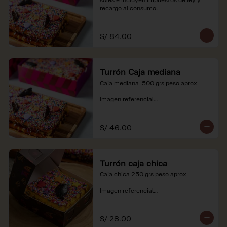
recargo al consumo.
S/ 84.00
Turrón Caja mediana
Caja mediana  500 grs peso aprox 

Imagen referencial

*Nuestros precios están expresados en 
soles e incluyen impuestos de ley y 
S/ 46.00
recargo al consumo.
Turrón caja chica
Caja chica 250 grs peso aprox

Imagen referencial

*Nuestros precios están expresados en 
soles e incluyen impuestos de ley y 
S/ 28.00
recargo al consumo.