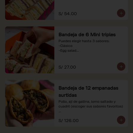
-Huevo y aceituna

-Pollo, tomate y palta

-Jamón, tomate y huevo

S/ 54.00
*Nuestros precios están expresados en 
soles e incluyen impuestos de ley y 
recargo al consumo. Imágenes 
Bandeja de 6 Mini triples
referenciales.
Puedes elegir hasta 3 sabores:

-Clásico

-Egg salad

-Huevo y aceituna

-Pollo, tomate y palta

-Jamón, tomate y huevo

S/ 27.00
*Nuestros precios están expresados en 
soles e incluyen impuestos de ley y 
recargo al consumo. Imágenes 
Bandeja de 12 empanadas
referenciales.
surtidas
Pollo, ají de gallina, lomo saltado y 
cuadril (escoger sus sabores favoritos)

*Nuestros precios están expresados en 
S/ 126.00
soles e incluyen impuestos de ley y 
recargo al consumo.