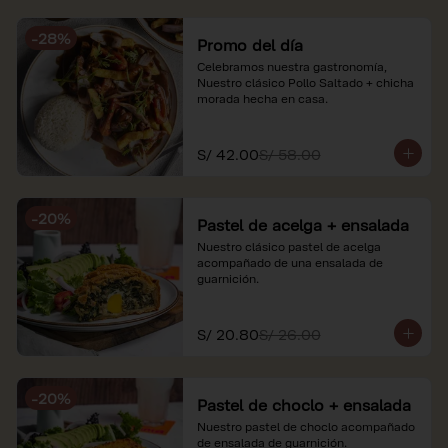
soles e incluyen impuestos de ley y 
recargo al consumo. Imágenes 
-
28
%
referenciales.
Promo del día
Celebramos nuestra gastronomía, 
Nuestro clásico Pollo Saltado + chicha 
morada hecha en casa.
S/ 42.00
S/ 58.00
-
20
%
Pastel de acelga + ensalada
Nuestro clásico pastel de acelga 
acompañado de una ensalada de 
guarnición.
S/ 20.80
S/ 26.00
-
20
%
Pastel de choclo + ensalada
Nuestro pastel de choclo acompañado 
de ensalada de guarnición.