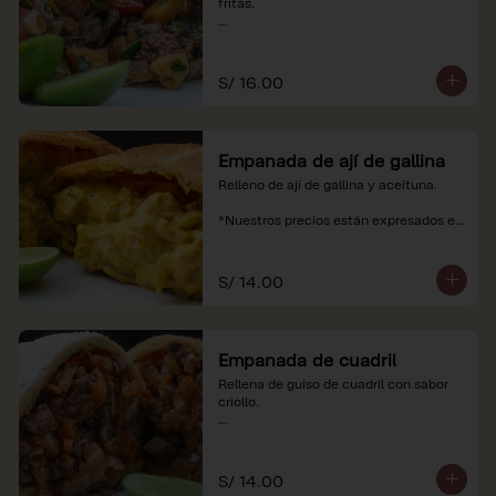
fritas.

*Nuestros precios están expresados en 
soles e incluyen impuestos de ley y 
recargo al consumo.
S/ 16.00
Empanada de ají de gallina
Relleno de ají de gallina y aceituna.

*Nuestros precios están expresados en 
soles e incluyen impuestos de ley y 
recargo al consumo.
S/ 14.00
Empanada de cuadril
Rellena de guiso de cuadril con sabor 
criollo.

*Nuestros precios están expresados en 
soles e incluyen impuestos de ley y 
recargo al consumo.
S/ 14.00