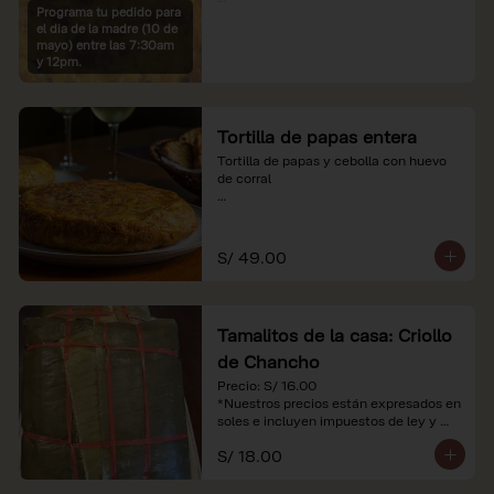
Programa tu pedido para
*Imágenes referenciales

el dia de la madre (10 de
*Nuestros precios están expresados en 
mayo) entre las 7:30am
soles e incluyen IGV y servicio
y 12pm.
Tortilla de papas entera
Tortilla de papas y cebolla con huevo 
de corral

*Nuestros precios están expresados en 
soles e incluyen impuestos de ley y 
recargo al consumo.
S/ 49.00
Tamalitos de la casa: Criollo
de Chancho
Precio: S/ 16.00

*Nuestros precios están expresados en 
soles e incluyen impuestos de ley y 
recargo al consumo.
S/ 18.00