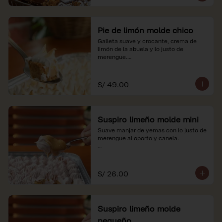
Pie de limón molde chico
Galleta suave y crocante, crema de 
limón de la abuela y lo justo de 
merengue.

*Nuestros precios están expresados en 
soles e incluyen impuestos de ley y 
S/ 49.00
recargo al consumo.
Suspiro limeño molde mini
Suave manjar de yemas con lo justo de 
merengue al oporto y canela.

*Nuestros precios están expresados en 
soles e incluyen impuestos de ley y 
recargo al consumo.
S/ 26.00
Suspiro limeño molde
pequeño