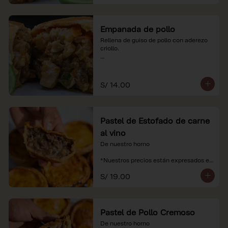
Empanada de pollo
Rellena de guiso de pollo con aderezo 
criollo.

*Nuestros precios están expresados en 
soles e incluyen impuestos de ley y 
recargo al consumo.
S/ 14.00
Pastel de Estofado de carne
al vino
De nuestro horno

*Nuestros precios están expresados en 
soles e incluyen impuestos de ley y 
S/ 19.00
recargo al consumo.
Pastel de Pollo Cremoso
De nuestro horno
