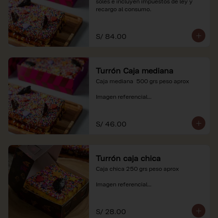
soles e incluyen impuestos de ley y 
recargo al consumo.
S/ 84.00
Turrón Caja mediana
Caja mediana  500 grs peso aprox 

Imagen referencial

*Nuestros precios están expresados en 
soles e incluyen impuestos de ley y 
S/ 46.00
recargo al consumo.
Turrón caja chica
Caja chica 250 grs peso aprox

Imagen referencial

*Nuestros precios están expresados en 
soles e incluyen impuestos de ley y 
S/ 28.00
recargo al consumo.