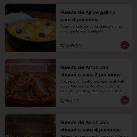
Fuente de Ají de gallina
para 4 personas
Acompañado de papa blanca y arroz 
con choclo y ají tradición

*Nuestros precios están expresados en 
S/ 149.00
soles e incluyen impuestos de ley y 
recargo al consumo.
Fuente de Arroz con
chancho para 2 personas
Arroz con chancho ahumadito al wok 
con adobo de cerdo, chicharrón de 
panceta, chorizo, choclo, pimientos, 
col y criolla de rabanito y palta.

S/ 94.00
*Nuestros precios están expresados en 
soles e incluyen impuestos de ley y 
recargo al consumo.
Fuente de Arroz con
chancho para 4 personas
*Nuestros precios están expresados en 