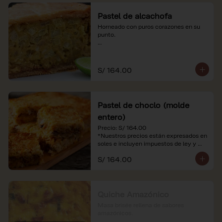
Pastel de alcachofa
Horneado con puros corazones en su 
punto.

*Nuestros precios están expresados en 
soles e incluyen impuestos de ley y 
recargo al consumo.
S/ 164.00
Pastel de choclo (molde
entero)
Precio: S/ 164.00

*Nuestros precios están expresados en 
soles e incluyen impuestos de ley y 
recargo al consumo.
S/ 164.00
Quiche Amazónico
Masa brisée rellena de sabores 
amazónicos.
