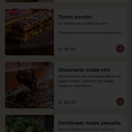
Turrón porción
Un clásico de octubre en julio.

*Nuestros precios están expresados en 
soles e incluyen impuestos de ley y 
recargo al consumo.
S/ 16.00
Chocotorta molde mini
Keke húmedo de chocolate relleno de 
suave manjar, cubierto con fudge 
casero y chocolate.

*Nuestros precios están expresados en 
soles e incluyen impuestos de ley y 
S/ 26.00
recargo al consumo. Imagenes 
referenciales
Combinado molde pequeño
Clásico postre casero de arroz con 