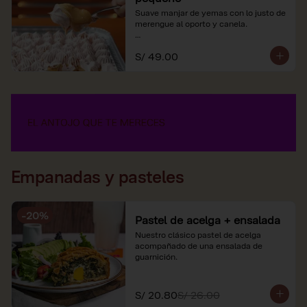
Suave manjar de yemas con lo justo de 
merengue al oporto y canela.

*Nuestros precios están expresados en 
S/ 49.00
soles e incluyen impuestos de ley y 
recargo al consumo.
Empanadas y pasteles
-
20
%
Pastel de acelga + ensalada
Nuestro clásico pastel de acelga 
acompañado de una ensalada de 
guarnición.
S/ 20.80
S/ 26.00