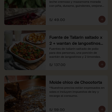
leche cremoso y mazamorra morada 
con piña, durazno, guindones, orejones 
y membrillo

*Nuestros precios están expresados en 
S/ 49.00
soles e incluyen impuestos de ley y 
recargo al consumo.
Fuente de Tallarin saltado x
2 + wantan de langostinos +
2 limonadas
Fuentes de tallarín saltado de pollo 
para dos personas, una porción de 
wantán de langostinos y 2 limondas.
S/ 137.00
Molde chico de Chocotorta
*Nuestros precios están expresados en 
soles e incluyen impuestos de ley y 
recargo al consumo.
S/ 59.00