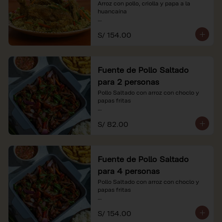
Arroz con pollo, criolla y papa a la 
huancaína

*Nuestros precios están expresados en 
S/ 154.00
soles e incluyen impuestos de ley y 
recargo al consumo.
Fuente de Pollo Saltado
para 2 personas
Pollo Saltado con arroz con choclo y 
papas fritas

*Nuestros precios están expresados en 
S/ 82.00
soles e incluyen impuestos de ley y 
recargo al consumo.
Fuente de Pollo Saltado
para 4 personas
Pollo Saltado con arroz con choclo y 
papas fritas

*Nuestros precios están expresados en 
S/ 154.00
soles e incluyen impuestos de ley y 
recargo al consumo.