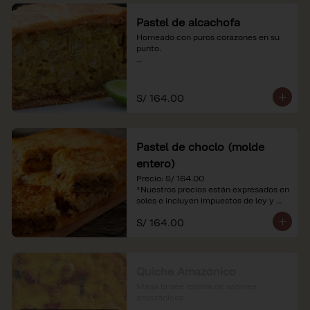
Pastel de alcachofa
Horneado con puros corazones en su 
punto.

*Nuestros precios están expresados en 
soles e incluyen impuestos de ley y 
recargo al consumo.
S/ 164.00
Pastel de choclo (molde
entero)
Precio: S/ 164.00

*Nuestros precios están expresados en 
soles e incluyen impuestos de ley y 
recargo al consumo.
S/ 164.00
Quiche Amazónico
Masa brisée rellena de sabores 
amazónicos.
