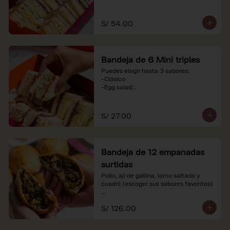
-Huevo y aceituna

-Pollo, tomate y palta

-Jamón, tomate y huevo

S/ 54.00
*Nuestros precios están expresados en 
soles e incluyen impuestos de ley y 
recargo al consumo. Imágenes 
Bandeja de 6 Mini triples
referenciales.
Puedes elegir hasta 3 sabores:

-Clásico

-Egg salad

-Huevo y aceituna

-Pollo, tomate y palta

-Jamón, tomate y huevo

S/ 27.00
*Nuestros precios están expresados en 
soles e incluyen impuestos de ley y 
recargo al consumo. Imágenes 
Bandeja de 12 empanadas
referenciales.
surtidas
Pollo, ají de gallina, lomo saltado y 
cuadril (escoger sus sabores favoritos)

*Nuestros precios están expresados en 
S/ 126.00
soles e incluyen impuestos de ley y 
recargo al consumo.