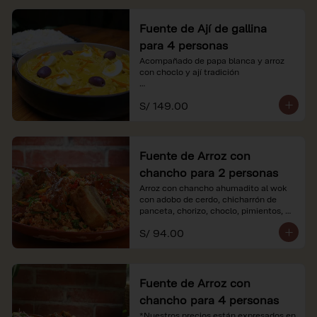
Fuente de Ají de gallina
para 4 personas
Acompañado de papa blanca y arroz 
con choclo y ají tradición

*Nuestros precios están expresados en 
S/ 149.00
soles e incluyen impuestos de ley y 
recargo al consumo.
Fuente de Arroz con
chancho para 2 personas
Arroz con chancho ahumadito al wok 
con adobo de cerdo, chicharrón de 
panceta, chorizo, choclo, pimientos, 
col y criolla de rabanito y palta.

S/ 94.00
*Nuestros precios están expresados en 
soles e incluyen impuestos de ley y 
recargo al consumo.
Fuente de Arroz con
chancho para 4 personas
*Nuestros precios están expresados en 