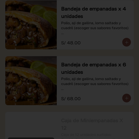
Bandeja de empanadas x 4
unidades
Pollo, ají de gallina, lomo saltado y 
cuadril (escoger sus sabores favoritos)

*Nuestros precios están expresados en 
S/ 48.00
soles e incluyen impuestos de ley y 
recargo al consumo.
Bandeja de empanadas x 6
unidades
Pollo, ají de gallina, lomo saltado y 
cuadril (escoger sus sabores favoritos)

*Nuestros precios están expresados en 
S/ 68.00
soles e incluyen impuestos de ley y 
recargo al consumo.
Caja de Miniempanadas X
12
Caja de 12 unidades surtidas: 
