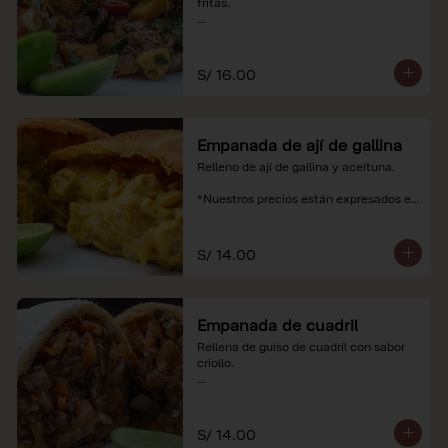
fritas.

*Nuestros precios están expresados en 
soles e incluyen impuestos de ley y 
recargo al consumo.
S/ 16.00
Empanada de ají de gallina
Relleno de ají de gallina y aceituna.

*Nuestros precios están expresados en 
soles e incluyen impuestos de ley y 
recargo al consumo.
S/ 14.00
Empanada de cuadril
Rellena de guiso de cuadril con sabor 
criollo.

*Nuestros precios están expresados en 
soles e incluyen impuestos de ley y 
recargo al consumo.
S/ 14.00