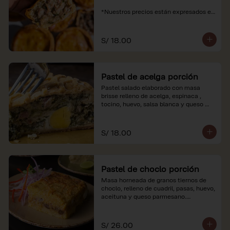
*Nuestros precios están expresados en 
soles e incluyen impuestos de ley y 
recargo al consumo.
S/ 18.00
Pastel de acelga porción
Pastel salado elaborado con masa 
brisse relleno de acelga, espinaca , 
tocino, huevo, salsa blanca y queso 
parmesano.

*Nuestros precios están expresados en 
S/ 18.00
soles e incluyen impuestos de ley y 
recargo al consumo.
Pastel de choclo porción
Masa horneada de granos tiernos de 
choclo, relleno de cuadril, pasas, huevo, 
aceituna y queso parmesano.

*Nuestros precios están expresados en 
soles e incluyen impuestos de ley y 
S/ 26.00
recargo al consumo.