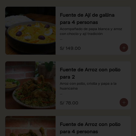
Fuente de Ají de gallina
para 4 personas
Acompañado de papa blanca y arroz 
con choclo y ají tradición

*Nuestros precios están expresados en 
S/ 149.00
soles e incluyen impuestos de ley y 
recargo al consumo.
Fuente de Arroz con pollo
para 2
Arroz con pollo, criolla y papa a la 
huancaína

*Nuestros precios están expresados en 
S/ 78.00
soles e incluyen impuestos de ley y 
recargo al consumo.
Fuente de Arroz con pollo
para 4 personas