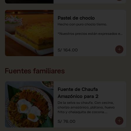
Pastel de choclo
Hecho con puro choclo tierno.

*Nuestros precios están expresados en 
soles e incluyen impuestos de ley y 
recargo al consumo.
S/ 164.00
Fuentes familiares
Fuente de Chaufa
Amazónico para 2
De la selva su chaufa. Con cecina, 
chorizo amazónico, plátano, huevo

frito y chalaquita de cocona.

S/ 76.00
*Imágenes referenciales.

*Nuestros precios están expresados en 
soles e incluyen IGV y servicio.