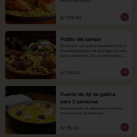
rocoto con china.

*Nuestros precios están expresados en 
soles e incluyen impuestos de ley y 
S/ 109.00
recargo al consumo.
Pollito del campo
Al cilindro, con papas amarillas fritas y 
ensalada parrillera de lechuga, tomate, 
apio y rabanitos. Con ají de la casa y 
rocoto con china.

*Nuestros precios están expresados en 
S/ 119.00
soles e incluyen impuestos de ley y 
recargo al consumo.
Fuente de Ají de gallina
para 2 personas
Acompañado de papa blanca y arroz 
con choclo y ají tradición

*Nuestros precios están expresados en 
S/ 76.00
soles e incluyen impuestos de ley y 
recargo al consumo.