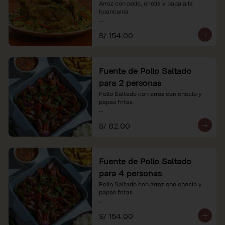
Arroz con pollo, criolla y papa a la 
huancaína

*Nuestros precios están expresados en 
S/ 154.00
soles e incluyen impuestos de ley y 
recargo al consumo.
Fuente de Pollo Saltado
para 2 personas
Pollo Saltado con arroz con choclo y 
papas fritas

*Nuestros precios están expresados en 
S/ 82.00
soles e incluyen impuestos de ley y 
recargo al consumo.
Fuente de Pollo Saltado
para 4 personas
Pollo Saltado con arroz con choclo y 
papas fritas

*Nuestros precios están expresados en 
S/ 154.00
soles e incluyen impuestos de ley y 
recargo al consumo.