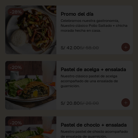
soles e incluyen impuestos de ley y 
recargo al consumo. Imágenes 
-
28
%
referenciales.
Promo del día
Celebramos nuestra gastronomía, 
Nuestro clásico Pollo Saltado + chicha 
morada hecha en casa.
S/ 42.00
S/ 58.00
-
20
%
Pastel de acelga + ensalada
Nuestro clásico pastel de acelga 
acompañado de una ensalada de 
guarnición.
S/ 20.80
S/ 26.00
-
20
%
Pastel de choclo + ensalada
Nuestro pastel de choclo acompañado 
de ensalada de guarnición.