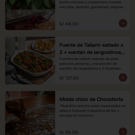
leche cremoso y mazamorra morada 
con piña, durazno, guindones, orejones 
y membrillo

*Nuestros precios están expresados en 
S/ 49.00
soles e incluyen impuestos de ley y 
recargo al consumo.
Fuente de Tallarin saltado x
2 + wantan de langostinos +
2 limonadas
Fuentes de tallarín saltado de pollo 
para dos personas, una porción de 
wantán de langostinos y 2 limondas.
S/ 137.00
Molde chico de Chocotorta
*Nuestros precios están expresados en 
soles e incluyen impuestos de ley y 
recargo al consumo.
S/ 59.00