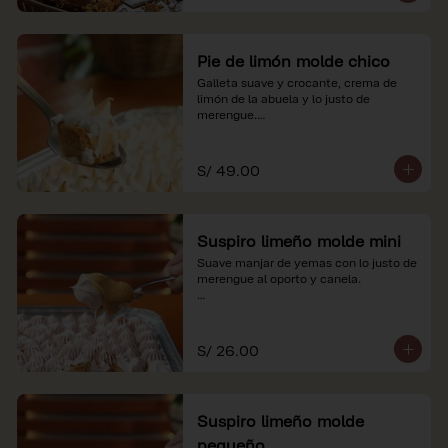
Pie de limón molde chico
Galleta suave y crocante, crema de 
limón de la abuela y lo justo de 
merengue.

*Nuestros precios están expresados en 
soles e incluyen impuestos de ley y 
S/ 49.00
recargo al consumo.
Suspiro limeño molde mini
Suave manjar de yemas con lo justo de 
merengue al oporto y canela.

*Nuestros precios están expresados en 
soles e incluyen impuestos de ley y 
recargo al consumo.
S/ 26.00
Suspiro limeño molde
pequeño