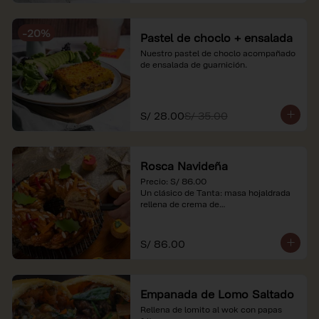
-
20
%
Pastel de choclo + ensalada
Nuestro pastel de choclo acompañado 
de ensalada de guarnición.
S/ 28.00
S/ 35.00
Rosca Navideña
Precio: S/ 86.00

Un clásico de Tanta: masa hojaldrada 
rellena de crema de

almendras.

*Nuestros precios están expresados en 
S/ 86.00
soles e incluyen impuestos de ley y 
recargo al consumo.
Empanada de Lomo Saltado
Rellena de lomito al wok con papas 