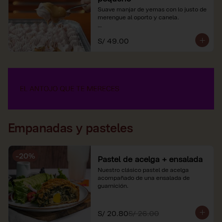
Suave manjar de yemas con lo justo de 
merengue al oporto y canela.

*Nuestros precios están expresados en 
S/ 49.00
soles e incluyen impuestos de ley y 
recargo al consumo.
Empanadas y pasteles
-
20
%
Pastel de acelga + ensalada
Nuestro clásico pastel de acelga 
acompañado de una ensalada de 
guarnición.
S/ 20.80
S/ 26.00