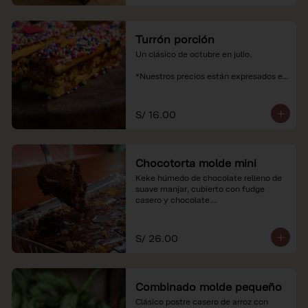
Turrón porción
Un clásico de octubre en julio.

*Nuestros precios están expresados en 
soles e incluyen impuestos de ley y 
recargo al consumo.
S/ 16.00
Chocotorta molde mini
Keke húmedo de chocolate relleno de 
suave manjar, cubierto con fudge 
casero y chocolate.

*Nuestros precios están expresados en 
soles e incluyen impuestos de ley y 
S/ 26.00
recargo al consumo. Imagenes 
referenciales
Combinado molde pequeño
Clásico postre casero de arroz con 