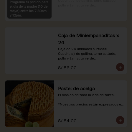
Cuadril, Ají de gallina, lomo saltado, 
Programa tu pedido para
pollo y tamalito verde.

el dia de la madre (10 de
mayo) entre las 7:30am
*Nuestros precios están expresados en 
y 12pm.
soles e incluyen impuestos de ley y 
recargo al consumo.
Caja de Miniempanaditas x
24
Caja de 24 unidades surtidas:

Cuadril, ají de gallina, lomo saltado, 
pollo y tamalito verde.

S/ 86.00
*Nuestros precios están expresados en 
soles e incluyen impuestos de ley y 
recargo al consumo.
Pastel de acelga
El clásico de toda la vida de tanta.

*Nuestros precios están expresados en 
soles e incluyen impuestos de ley y 
recargo al consumo.
S/ 84.00