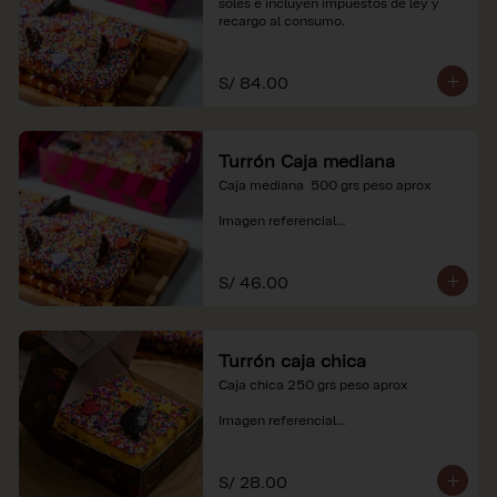
soles e incluyen impuestos de ley y 
recargo al consumo.
S/ 84.00
Turrón Caja mediana
Caja mediana  500 grs peso aprox 

Imagen referencial

*Nuestros precios están expresados en 
soles e incluyen impuestos de ley y 
S/ 46.00
recargo al consumo.
Turrón caja chica
Caja chica 250 grs peso aprox

Imagen referencial

*Nuestros precios están expresados en 
soles e incluyen impuestos de ley y 
S/ 28.00
recargo al consumo.