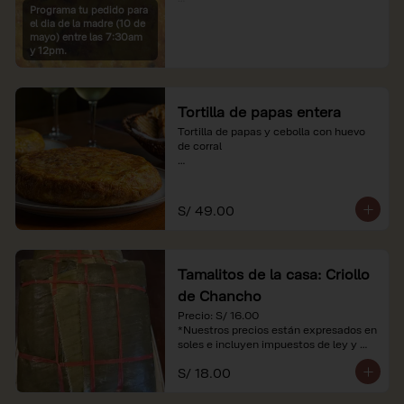
Programa tu pedido para
*Imágenes referenciales

el dia de la madre (10 de
*Nuestros precios están expresados en 
mayo) entre las 7:30am
soles e incluyen IGV y servicio
y 12pm.
Tortilla de papas entera
Tortilla de papas y cebolla con huevo 
de corral

*Nuestros precios están expresados en 
soles e incluyen impuestos de ley y 
recargo al consumo.
S/ 49.00
Tamalitos de la casa: Criollo
de Chancho
Precio: S/ 16.00

*Nuestros precios están expresados en 
soles e incluyen impuestos de ley y 
recargo al consumo.
S/ 18.00