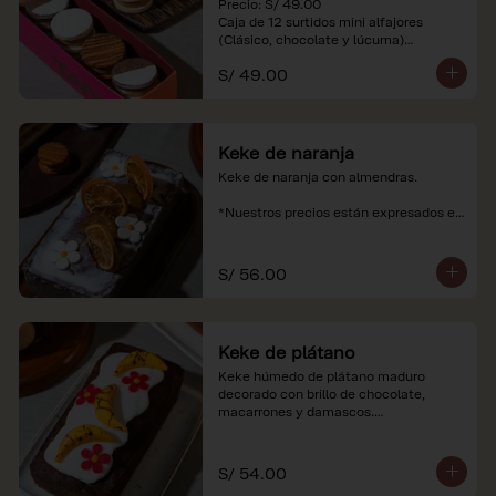
Precio: S/ 49.00

Caja de 12 surtidos mini alfajores 
(Clásico, chocolate y lúcuma)

S/ 49.00
*Nuestros precios están expresados en 
soles e incluyen impuestos de ley y 
recargo al consumo. Imágenes 
referenciales.
Keke de naranja
Keke de naranja con almendras.

*Nuestros precios están expresados en 
soles e incluyen impuestos de ley y 
recargo al consumo.
S/ 56.00
Keke de plátano
Keke húmedo de plátano maduro 
decorado con brillo de chocolate, 
macarrones y damascos.

*Nuestros precios están expresados en 
soles e incluyen impuestos de ley y 
S/ 54.00
recargo al consumo.