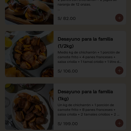
naranja de 12 onzas.

*Nuestros precios están expresados en 
S/ 82.00
soles e incluyen impuestos de ley y 
recargo al consumo. Imágenes 
referenciales.
Desayuno para la familia
(1/2kg)
Medio kg de chicharrón + 1 porción de 
camote frito + 4 panes franceses + 
salsa criolla + 1 tamal criollo + 1 litro de 
jugo de naranja.

S/ 106.00
*Nuestros precios están expresados en 
soles e incluyen impuestos de ley y 
recargo al consumo. Imágenes 
referenciales.
Desayuno para la familia
(1kg)
Un kg de chicharrón + 1 porción de 
camote frito + 8 panes franceses + 
salsa criolla + 2 tamales criollos + 2 
litros de jugo de naranja.

S/ 199.00
*Nuestros precios están expresados en 