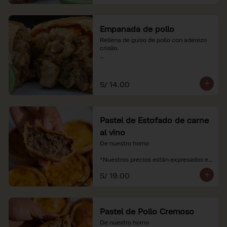
Empanada de pollo
Rellena de guiso de pollo con aderezo 
criollo.

*Nuestros precios están expresados en 
soles e incluyen impuestos de ley y 
recargo al consumo.
S/ 14.00
Pastel de Estofado de carne
al vino
De nuestro horno

*Nuestros precios están expresados en 
soles e incluyen impuestos de ley y 
S/ 19.00
recargo al consumo.
Pastel de Pollo Cremoso
De nuestro horno
