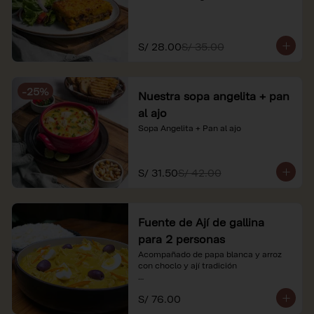
S/ 28.00
S/ 35.00
-
25
%
Nuestra sopa angelita + pan
al ajo
Sopa Angelita + Pan al ajo
S/ 31.50
S/ 42.00
Fuente de Ají de gallina
para 2 personas
Acompañado de papa blanca y arroz 
con choclo y ají tradición

*Nuestros precios están expresados en 
S/ 76.00
soles e incluyen impuestos de ley y 
recargo al consumo.