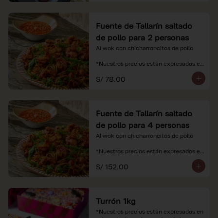
Fuente de Tallarín saltado
de pollo para 2 personas
Al wok con chicharroncitos de pollo

*Nuestros precios están expresados en 
soles e incluyen impuestos de ley y 
S/ 78.00
recargo al consumo.
Fuente de Tallarín saltado
de pollo para 4 personas
Al wok con chicharroncitos de pollo

*Nuestros precios están expresados en 
soles e incluyen impuestos de ley y 
S/ 152.00
recargo al consumo.
Turrón 1kg
*Nuestros precios están expresados en 