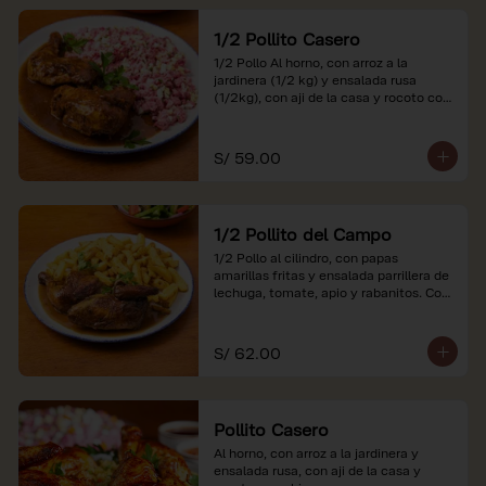
1/2 Pollito Casero
1/2 Pollo Al horno, con arroz a la 
jardinera (1/2 kg) y ensalada rusa 
(1/2kg), con aji de la casa y rocoto con 
china.

*Nuestros precios están expresados en 
S/ 59.00
soles e incluyen impuestos de ley y 
recargo al consumo.
1/2 Pollito del Campo
1/2 Pollo al cilindro, con papas 
amarillas fritas y ensalada parrillera de 
lechuga, tomate, apio y rabanitos. Con 
ají de la casa y rocoto con china.

*Nuestros precios están expresados en 
S/ 62.00
soles e incluyen impuestos de ley y 
recargo al consumo.
Pollito Casero
Al horno, con arroz a la jardinera y 
ensalada rusa, con aji de la casa y 