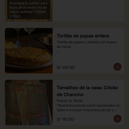
Programa tu pedido para
*Imágenes referenciales

el dia de la madre (10 de
*Nuestros precios están expresados en 
mayo) entre las 7:30am
soles e incluyen IGV y servicio
y 12pm.
Tortilla de papas entera
Tortilla de papas y cebolla con huevo 
de corral

*Nuestros precios están expresados en 
soles e incluyen impuestos de ley y 
recargo al consumo.
S/ 49.00
Tamalitos de la casa: Criollo
de Chancho
Precio: S/ 16.00

*Nuestros precios están expresados en 
soles e incluyen impuestos de ley y 
recargo al consumo.
S/ 18.00