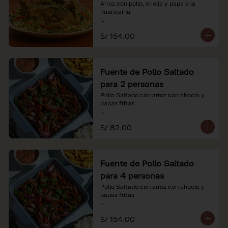
Arroz con pollo, criolla y papa a la 
huancaína

*Nuestros precios están expresados en 
S/ 154.00
soles e incluyen impuestos de ley y 
recargo al consumo.
Fuente de Pollo Saltado
para 2 personas
Pollo Saltado con arroz con choclo y 
papas fritas

*Nuestros precios están expresados en 
S/ 82.00
soles e incluyen impuestos de ley y 
recargo al consumo.
Fuente de Pollo Saltado
para 4 personas
Pollo Saltado con arroz con choclo y 
papas fritas

*Nuestros precios están expresados en 
S/ 154.00
soles e incluyen impuestos de ley y 
recargo al consumo.