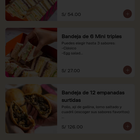
-Huevo y aceituna

-Pollo, tomate y palta

-Jamón, tomate y huevo

S/ 54.00
*Nuestros precios están expresados en 
soles e incluyen impuestos de ley y 
recargo al consumo. Imágenes 
Bandeja de 6 Mini triples
referenciales.
Puedes elegir hasta 3 sabores:

-Clásico

-Egg salad

-Huevo y aceituna

-Pollo, tomate y palta

-Jamón, tomate y huevo

S/ 27.00
*Nuestros precios están expresados en 
soles e incluyen impuestos de ley y 
recargo al consumo. Imágenes 
Bandeja de 12 empanadas
referenciales.
surtidas
Pollo, ají de gallina, lomo saltado y 
cuadril (escoger sus sabores favoritos)

*Nuestros precios están expresados en 
S/ 126.00
soles e incluyen impuestos de ley y 
recargo al consumo.