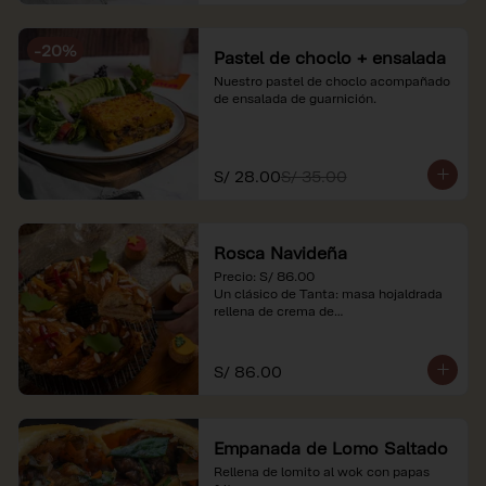
-
20
%
Pastel de choclo + ensalada
Nuestro pastel de choclo acompañado 
de ensalada de guarnición.
S/ 28.00
S/ 35.00
Rosca Navideña
Precio: S/ 86.00

Un clásico de Tanta: masa hojaldrada 
rellena de crema de

almendras.

*Nuestros precios están expresados en 
S/ 86.00
soles e incluyen impuestos de ley y 
recargo al consumo.
Empanada de Lomo Saltado
Rellena de lomito al wok con papas 