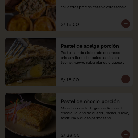
*Nuestros precios están expresados en 
soles e incluyen impuestos de ley y 
recargo al consumo.
S/ 18.00
Pastel de acelga porción
Pastel salado elaborado con masa 
brisse relleno de acelga, espinaca , 
tocino, huevo, salsa blanca y queso 
parmesano.

*Nuestros precios están expresados en 
S/ 18.00
soles e incluyen impuestos de ley y 
recargo al consumo.
Pastel de choclo porción
Masa horneada de granos tiernos de 
choclo, relleno de cuadril, pasas, huevo, 
aceituna y queso parmesano.

*Nuestros precios están expresados en 
soles e incluyen impuestos de ley y 
S/ 26.00
recargo al consumo.