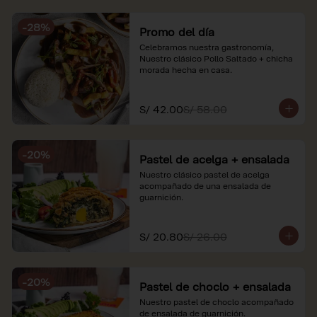
soles e incluyen impuestos de ley y 
recargo al consumo. Imágenes 
-
28
%
referenciales.
Promo del día
Celebramos nuestra gastronomía, 
Nuestro clásico Pollo Saltado + chicha 
morada hecha en casa.
S/ 42.00
S/ 58.00
-
20
%
Pastel de acelga + ensalada
Nuestro clásico pastel de acelga 
acompañado de una ensalada de 
guarnición.
S/ 20.80
S/ 26.00
-
20
%
Pastel de choclo + ensalada
Nuestro pastel de choclo acompañado 
de ensalada de guarnición.