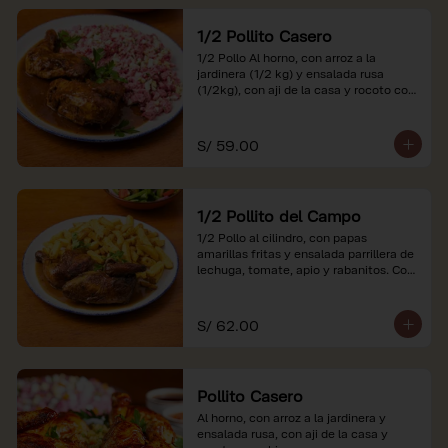
1/2 Pollito Casero
1/2 Pollo Al horno, con arroz a la 
jardinera (1/2 kg) y ensalada rusa 
(1/2kg), con aji de la casa y rocoto con 
china.

*Nuestros precios están expresados en 
S/ 59.00
soles e incluyen impuestos de ley y 
recargo al consumo.
1/2 Pollito del Campo
1/2 Pollo al cilindro, con papas 
amarillas fritas y ensalada parrillera de 
lechuga, tomate, apio y rabanitos. Con 
ají de la casa y rocoto con china.

*Nuestros precios están expresados en 
S/ 62.00
soles e incluyen impuestos de ley y 
recargo al consumo.
Pollito Casero
Al horno, con arroz a la jardinera y 
ensalada rusa, con aji de la casa y 