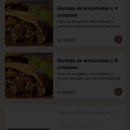
Bandeja de empanadas x 4
unidades
Pollo, ají de gallina, lomo saltado y 
cuadril (escoger sus sabores favoritos)

*Nuestros precios están expresados en 
S/ 48.00
soles e incluyen impuestos de ley y 
recargo al consumo.
Bandeja de empanadas x 6
unidades
Pollo, ají de gallina, lomo saltado y 
cuadril (escoger sus sabores favoritos)

*Nuestros precios están expresados en 
S/ 68.00
soles e incluyen impuestos de ley y 
recargo al consumo.
Caja de Miniempanadas X
12
Caja de 12 unidades surtidas: 
