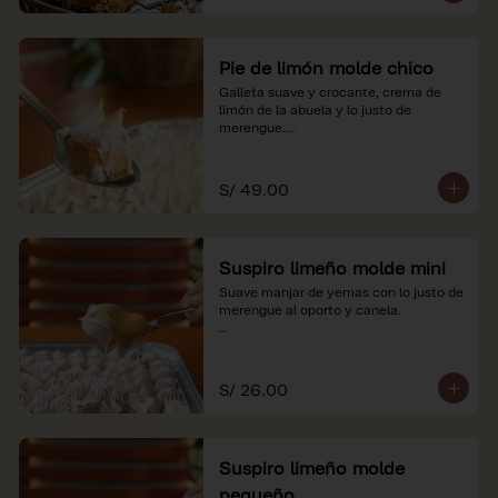
Pie de limón molde chico
Galleta suave y crocante, crema de 
limón de la abuela y lo justo de 
merengue.

*Nuestros precios están expresados en 
soles e incluyen impuestos de ley y 
S/ 49.00
recargo al consumo.
Suspiro limeño molde mini
Suave manjar de yemas con lo justo de 
merengue al oporto y canela.

*Nuestros precios están expresados en 
soles e incluyen impuestos de ley y 
recargo al consumo.
S/ 26.00
Suspiro limeño molde
pequeño