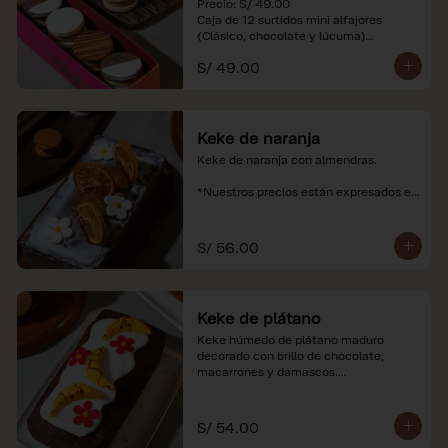
Precio: S/ 49.00

Caja de 12 surtidos mini alfajores 
(Clásico, chocolate y lúcuma)

S/ 49.00
*Nuestros precios están expresados en 
soles e incluyen impuestos de ley y 
recargo al consumo. Imágenes 
referenciales.
Keke de naranja
Keke de naranja con almendras.

*Nuestros precios están expresados en 
soles e incluyen impuestos de ley y 
recargo al consumo.
S/ 56.00
Keke de plátano
Keke húmedo de plátano maduro 
decorado con brillo de chocolate, 
macarrones y damascos.

*Nuestros precios están expresados en 
soles e incluyen impuestos de ley y 
S/ 54.00
recargo al consumo.