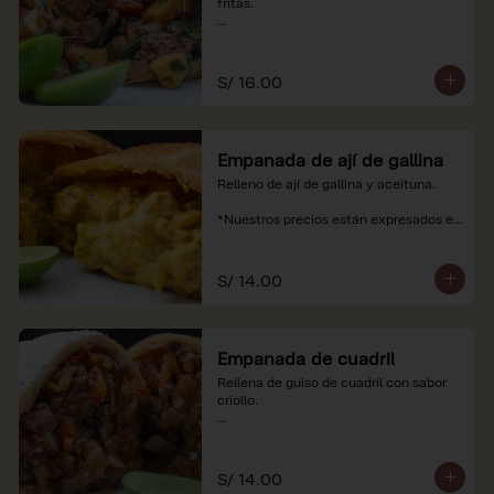
fritas.

*Nuestros precios están expresados en 
soles e incluyen impuestos de ley y 
recargo al consumo.
S/ 16.00
Empanada de ají de gallina
Relleno de ají de gallina y aceituna.

*Nuestros precios están expresados en 
soles e incluyen impuestos de ley y 
recargo al consumo.
S/ 14.00
Empanada de cuadril
Rellena de guiso de cuadril con sabor 
criollo.

*Nuestros precios están expresados en 
soles e incluyen impuestos de ley y 
recargo al consumo.
S/ 14.00