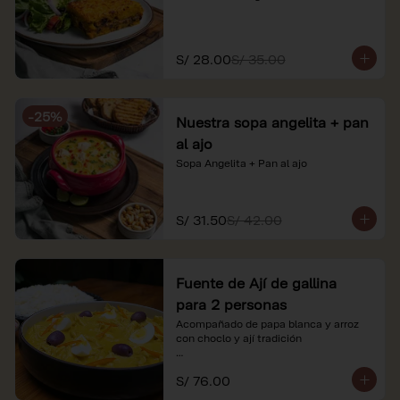
S/ 28.00
S/ 35.00
-
25
%
Nuestra sopa angelita + pan
al ajo
Sopa Angelita + Pan al ajo
S/ 31.50
S/ 42.00
Fuente de Ají de gallina
para 2 personas
Acompañado de papa blanca y arroz 
con choclo y ají tradición

*Nuestros precios están expresados en 
S/ 76.00
soles e incluyen impuestos de ley y 
recargo al consumo.