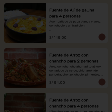
Fuente de Ají de gallina
para 4 personas
Acompañado de papa blanca y arroz 
con choclo y ají tradición

*Nuestros precios están expresados en 
S/ 149.00
soles e incluyen impuestos de ley y 
recargo al consumo.
Fuente de Arroz con
chancho para 2 personas
Arroz con chancho ahumadito al wok 
con adobo de cerdo, chicharrón de 
panceta, chorizo, choclo, pimientos, 
col y criolla de rabanito y palta.

S/ 94.00
*Nuestros precios están expresados en 
soles e incluyen impuestos de ley y 
recargo al consumo.
Fuente de Arroz con
chancho para 4 personas
*Nuestros precios están expresados en 