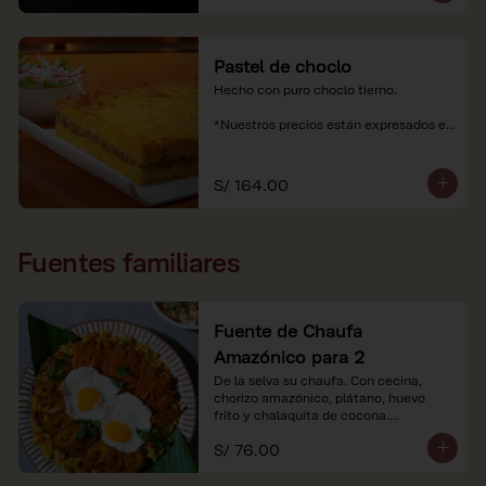
Pastel de choclo
Hecho con puro choclo tierno.

*Nuestros precios están expresados en 
soles e incluyen impuestos de ley y 
recargo al consumo.
S/ 164.00
Fuentes familiares
Fuente de Chaufa
Amazónico para 2
De la selva su chaufa. Con cecina, 
chorizo amazónico, plátano, huevo

frito y chalaquita de cocona.

S/ 76.00
*Imágenes referenciales.

*Nuestros precios están expresados en 
soles e incluyen IGV y servicio.