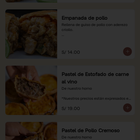
Empanada de pollo
Rellena de guiso de pollo con aderezo 
criollo.

*Nuestros precios están expresados en 
soles e incluyen impuestos de ley y 
recargo al consumo.
S/ 14.00
Pastel de Estofado de carne
al vino
De nuestro horno

*Nuestros precios están expresados en 
soles e incluyen impuestos de ley y 
S/ 19.00
recargo al consumo.
Pastel de Pollo Cremoso
De nuestro horno
