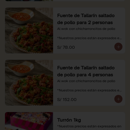
Fuente de Tallarín saltado
de pollo para 2 personas
Al wok con chicharroncitos de pollo

*Nuestros precios están expresados en 
soles e incluyen impuestos de ley y 
S/ 78.00
recargo al consumo.
Fuente de Tallarín saltado
de pollo para 4 personas
Al wok con chicharroncitos de pollo

*Nuestros precios están expresados en 
soles e incluyen impuestos de ley y 
S/ 152.00
recargo al consumo.
Turrón 1kg
*Nuestros precios están expresados en 