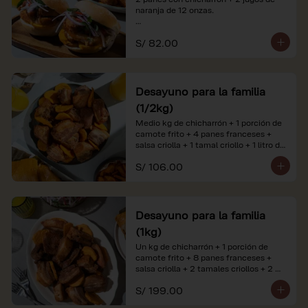
naranja de 12 onzas.

*Nuestros precios están expresados en 
S/ 82.00
soles e incluyen impuestos de ley y 
recargo al consumo. Imágenes 
referenciales.
Desayuno para la familia
(1/2kg)
Medio kg de chicharrón + 1 porción de 
camote frito + 4 panes franceses + 
salsa criolla + 1 tamal criollo + 1 litro de 
jugo de naranja.

S/ 106.00
*Nuestros precios están expresados en 
soles e incluyen impuestos de ley y 
recargo al consumo. Imágenes 
referenciales.
Desayuno para la familia
(1kg)
Un kg de chicharrón + 1 porción de 
camote frito + 8 panes franceses + 
salsa criolla + 2 tamales criollos + 2 
litros de jugo de naranja.

S/ 199.00
*Nuestros precios están expresados en 