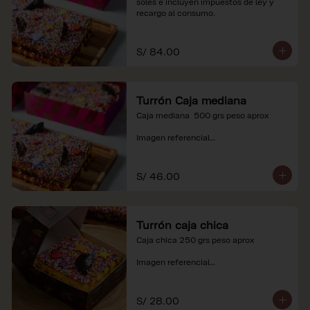
soles e incluyen impuestos de ley y 
recargo al consumo.
S/ 84.00
Turrón Caja mediana
Caja mediana  500 grs peso aprox 

Imagen referencial

*Nuestros precios están expresados en 
soles e incluyen impuestos de ley y 
S/ 46.00
recargo al consumo.
Turrón caja chica
Caja chica 250 grs peso aprox

Imagen referencial

*Nuestros precios están expresados en 
soles e incluyen impuestos de ley y 
S/ 28.00
recargo al consumo.