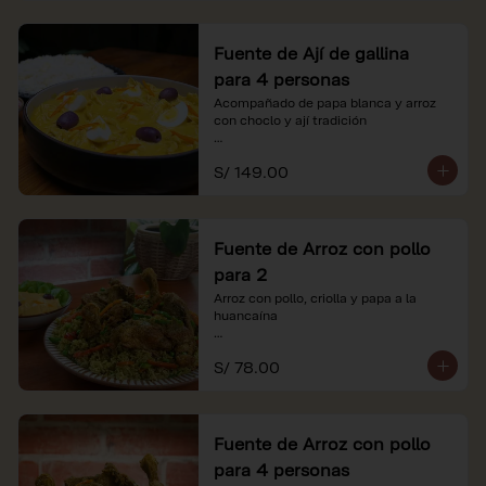
Fuente de Ají de gallina
para 4 personas
Acompañado de papa blanca y arroz 
con choclo y ají tradición

*Nuestros precios están expresados en 
S/ 149.00
soles e incluyen impuestos de ley y 
recargo al consumo.
Fuente de Arroz con pollo
para 2
Arroz con pollo, criolla y papa a la 
huancaína

*Nuestros precios están expresados en 
S/ 78.00
soles e incluyen impuestos de ley y 
recargo al consumo.
Fuente de Arroz con pollo
para 4 personas