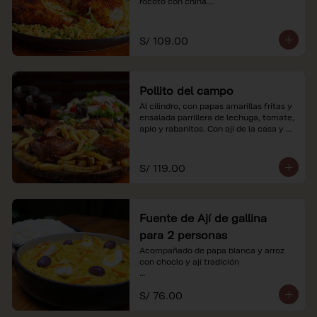
rocoto con china.

*Nuestros precios están expresados en 
soles e incluyen impuestos de ley y 
S/ 109.00
recargo al consumo.
Pollito del campo
Al cilindro, con papas amarillas fritas y 
ensalada parrillera de lechuga, tomate, 
apio y rabanitos. Con ají de la casa y 
rocoto con china.

*Nuestros precios están expresados en 
S/ 119.00
soles e incluyen impuestos de ley y 
recargo al consumo.
Fuente de Ají de gallina
para 2 personas
Acompañado de papa blanca y arroz 
con choclo y ají tradición

*Nuestros precios están expresados en 
S/ 76.00
soles e incluyen impuestos de ley y 
recargo al consumo.