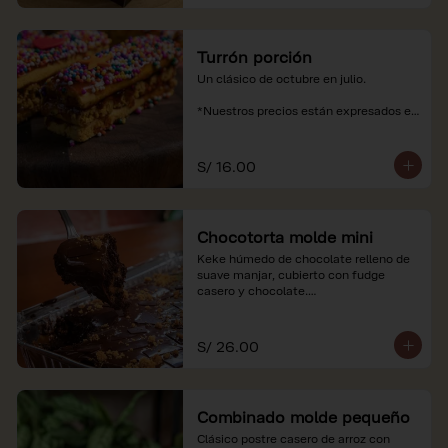
Turrón porción
Un clásico de octubre en julio.

*Nuestros precios están expresados en 
soles e incluyen impuestos de ley y 
recargo al consumo.
S/ 16.00
Chocotorta molde mini
Keke húmedo de chocolate relleno de 
suave manjar, cubierto con fudge 
casero y chocolate.

*Nuestros precios están expresados en 
soles e incluyen impuestos de ley y 
S/ 26.00
recargo al consumo. Imagenes 
referenciales
Combinado molde pequeño
Clásico postre casero de arroz con 