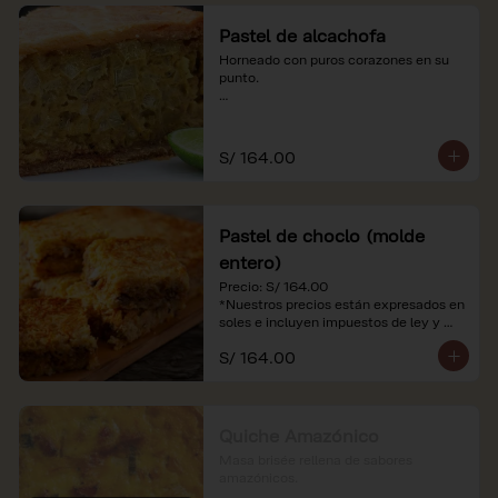
Pastel de alcachofa
Horneado con puros corazones en su 
punto.

*Nuestros precios están expresados en 
soles e incluyen impuestos de ley y 
recargo al consumo.
S/ 164.00
Pastel de choclo (molde
entero)
Precio: S/ 164.00

*Nuestros precios están expresados en 
soles e incluyen impuestos de ley y 
recargo al consumo.
S/ 164.00
Quiche Amazónico
Masa brisée rellena de sabores 
amazónicos.
