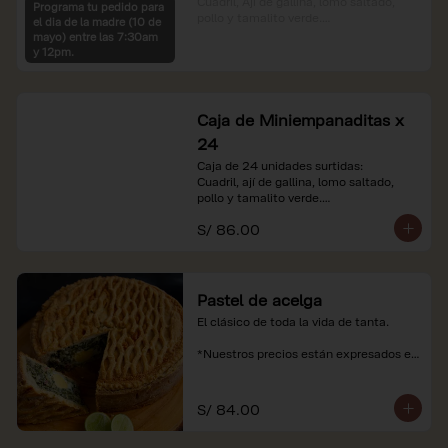
Cuadril, Ají de gallina, lomo saltado, 
Programa tu pedido para
pollo y tamalito verde.

el dia de la madre (10 de
mayo) entre las 7:30am
*Nuestros precios están expresados en 
y 12pm.
soles e incluyen impuestos de ley y 
recargo al consumo.
Caja de Miniempanaditas x
24
Caja de 24 unidades surtidas:

Cuadril, ají de gallina, lomo saltado, 
pollo y tamalito verde.

S/ 86.00
*Nuestros precios están expresados en 
soles e incluyen impuestos de ley y 
recargo al consumo.
Pastel de acelga
El clásico de toda la vida de tanta.

*Nuestros precios están expresados en 
soles e incluyen impuestos de ley y 
recargo al consumo.
S/ 84.00