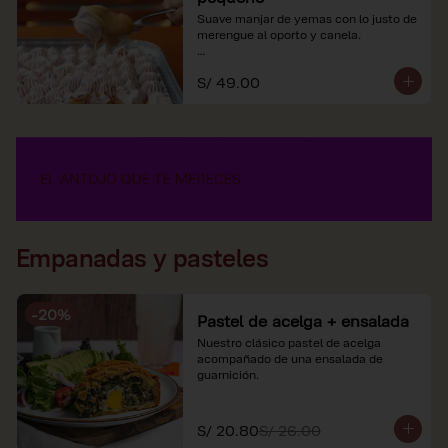
Suave manjar de yemas con lo justo de 
merengue al oporto y canela.

*Nuestros precios están expresados en 
S/ 49.00
soles e incluyen impuestos de ley y 
recargo al consumo.
Empanadas y pasteles
-
20
%
Pastel de acelga + ensalada
Nuestro clásico pastel de acelga 
acompañado de una ensalada de 
guarnición.
S/ 20.80
S/ 26.00