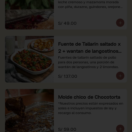
leche cremoso y mazamorra morada 
con piña, durazno, guindones, orejones 
y membrillo

*Nuestros precios están expresados en 
S/ 49.00
soles e incluyen impuestos de ley y 
recargo al consumo.
Fuente de Tallarin saltado x
2 + wantan de langostinos +
2 limonadas
Fuentes de tallarín saltado de pollo 
para dos personas, una porción de 
wantán de langostinos y 2 limondas.
S/ 137.00
Molde chico de Chocotorta
*Nuestros precios están expresados en 
soles e incluyen impuestos de ley y 
recargo al consumo.
S/ 59.00