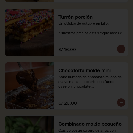
Turrón porción
Un clásico de octubre en julio.

*Nuestros precios están expresados en 
soles e incluyen impuestos de ley y 
recargo al consumo.
S/ 16.00
Chocotorta molde mini
Keke húmedo de chocolate relleno de 
suave manjar, cubierto con fudge 
casero y chocolate.

*Nuestros precios están expresados en 
soles e incluyen impuestos de ley y 
S/ 26.00
recargo al consumo. Imagenes 
referenciales
Combinado molde pequeño
Clásico postre casero de arroz con 