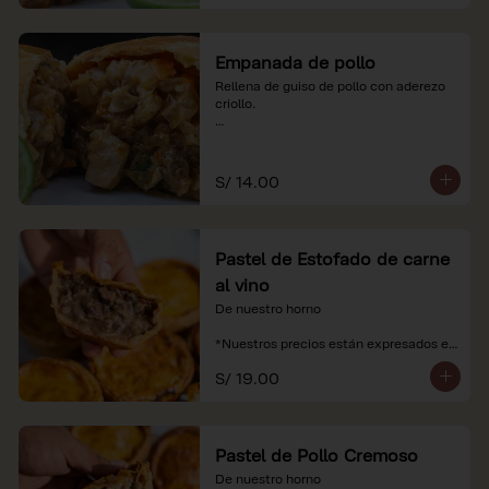
Empanada de pollo
Rellena de guiso de pollo con aderezo 
criollo.

*Nuestros precios están expresados en 
soles e incluyen impuestos de ley y 
recargo al consumo.
S/ 14.00
Pastel de Estofado de carne
al vino
De nuestro horno

*Nuestros precios están expresados en 
soles e incluyen impuestos de ley y 
S/ 19.00
recargo al consumo.
Pastel de Pollo Cremoso
De nuestro horno
