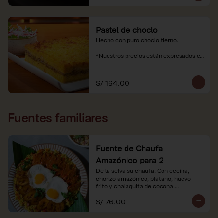
Pastel de choclo
Hecho con puro choclo tierno.

*Nuestros precios están expresados en 
soles e incluyen impuestos de ley y 
recargo al consumo.
S/ 164.00
Fuentes familiares
Fuente de Chaufa
Amazónico para 2
De la selva su chaufa. Con cecina, 
chorizo amazónico, plátano, huevo

frito y chalaquita de cocona.

S/ 76.00
*Imágenes referenciales.

*Nuestros precios están expresados en 
soles e incluyen IGV y servicio.