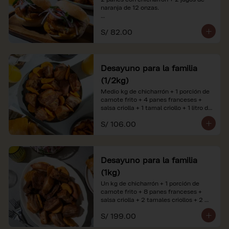
naranja de 12 onzas.

*Nuestros precios están expresados en 
S/ 82.00
soles e incluyen impuestos de ley y 
recargo al consumo. Imágenes 
referenciales.
Desayuno para la familia
(1/2kg)
Medio kg de chicharrón + 1 porción de 
camote frito + 4 panes franceses + 
salsa criolla + 1 tamal criollo + 1 litro de 
jugo de naranja.

S/ 106.00
*Nuestros precios están expresados en 
soles e incluyen impuestos de ley y 
recargo al consumo. Imágenes 
referenciales.
Desayuno para la familia
(1kg)
Un kg de chicharrón + 1 porción de 
camote frito + 8 panes franceses + 
salsa criolla + 2 tamales criollos + 2 
litros de jugo de naranja.

S/ 199.00
*Nuestros precios están expresados en 