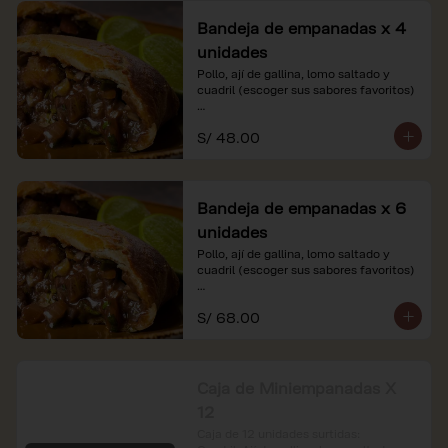
Bandeja de empanadas x 4
unidades
Pollo, ají de gallina, lomo saltado y 
cuadril (escoger sus sabores favoritos)

*Nuestros precios están expresados en 
S/ 48.00
soles e incluyen impuestos de ley y 
recargo al consumo.
Bandeja de empanadas x 6
unidades
Pollo, ají de gallina, lomo saltado y 
cuadril (escoger sus sabores favoritos)

*Nuestros precios están expresados en 
S/ 68.00
soles e incluyen impuestos de ley y 
recargo al consumo.
Caja de Miniempanadas X
12
Caja de 12 unidades surtidas: 
