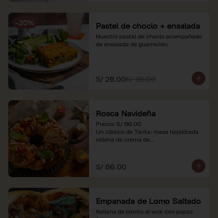
-
20
%
Pastel de choclo + ensalada
Nuestro pastel de choclo acompañado 
de ensalada de guarnición.
S/ 28.00
S/ 35.00
Rosca Navideña
Precio: S/ 86.00

Un clásico de Tanta: masa hojaldrada 
rellena de crema de

almendras.

*Nuestros precios están expresados en 
S/ 86.00
soles e incluyen impuestos de ley y 
recargo al consumo.
Empanada de Lomo Saltado
Rellena de lomito al wok con papas 