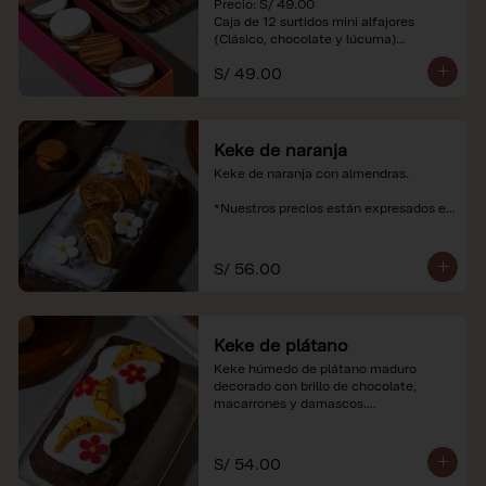
Precio: S/ 49.00

Caja de 12 surtidos mini alfajores 
(Clásico, chocolate y lúcuma)

S/ 49.00
*Nuestros precios están expresados en 
soles e incluyen impuestos de ley y 
recargo al consumo. Imágenes 
referenciales.
Keke de naranja
Keke de naranja con almendras.

*Nuestros precios están expresados en 
soles e incluyen impuestos de ley y 
recargo al consumo.
S/ 56.00
Keke de plátano
Keke húmedo de plátano maduro 
decorado con brillo de chocolate, 
macarrones y damascos.

*Nuestros precios están expresados en 
soles e incluyen impuestos de ley y 
S/ 54.00
recargo al consumo.