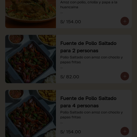
Arroz con pollo, criolla y papa a la 
huancaína

*Nuestros precios están expresados en 
S/ 154.00
soles e incluyen impuestos de ley y 
recargo al consumo.
Fuente de Pollo Saltado
para 2 personas
Pollo Saltado con arroz con choclo y 
papas fritas

*Nuestros precios están expresados en 
S/ 82.00
soles e incluyen impuestos de ley y 
recargo al consumo.
Fuente de Pollo Saltado
para 4 personas
Pollo Saltado con arroz con choclo y 
papas fritas

*Nuestros precios están expresados en 
S/ 154.00
soles e incluyen impuestos de ley y 
recargo al consumo.