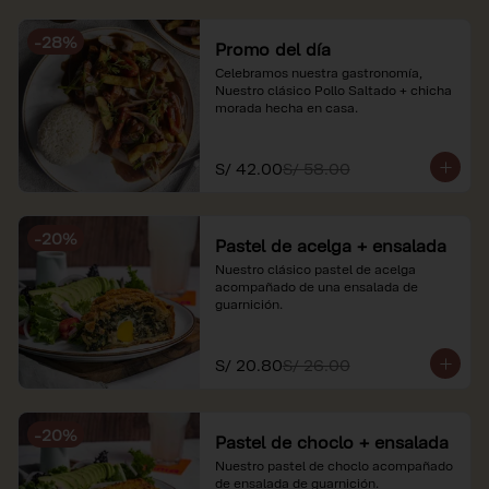
soles e incluyen impuestos de ley y 
recargo al consumo. Imágenes 
-
28
%
referenciales.
Promo del día
Celebramos nuestra gastronomía, 
Nuestro clásico Pollo Saltado + chicha 
morada hecha en casa.
S/ 42.00
S/ 58.00
-
20
%
Pastel de acelga + ensalada
Nuestro clásico pastel de acelga 
acompañado de una ensalada de 
guarnición.
S/ 20.80
S/ 26.00
-
20
%
Pastel de choclo + ensalada
Nuestro pastel de choclo acompañado 
de ensalada de guarnición.