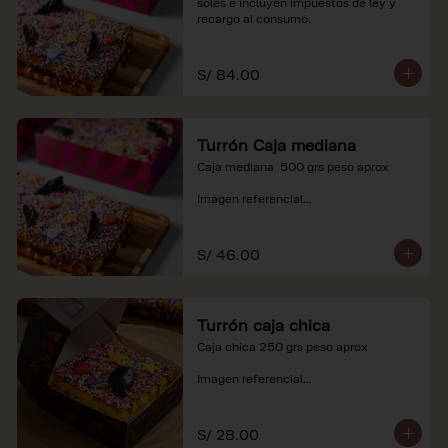
soles e incluyen impuestos de ley y 
recargo al consumo.
S/ 84.00
Turrón Caja mediana
Caja mediana  500 grs peso aprox 

Imagen referencial

*Nuestros precios están expresados en 
soles e incluyen impuestos de ley y 
S/ 46.00
recargo al consumo.
Turrón caja chica
Caja chica 250 grs peso aprox

Imagen referencial

*Nuestros precios están expresados en 
soles e incluyen impuestos de ley y 
S/ 28.00
recargo al consumo.