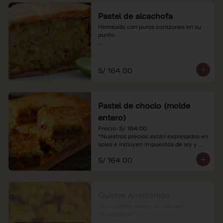
Pastel de alcachofa
Horneado con puros corazones en su 
punto.

*Nuestros precios están expresados en 
soles e incluyen impuestos de ley y 
recargo al consumo.
S/ 164.00
Pastel de choclo (molde
entero)
Precio: S/ 164.00

*Nuestros precios están expresados en 
soles e incluyen impuestos de ley y 
recargo al consumo.
S/ 164.00
Quiche Amazónico
Masa brisée rellena de sabores 
amazónicos.
