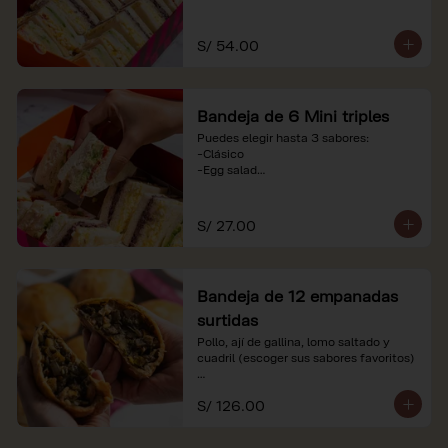
-Huevo y aceituna

-Pollo, tomate y palta

-Jamón, tomate y huevo

S/ 54.00
*Nuestros precios están expresados en 
soles e incluyen impuestos de ley y 
recargo al consumo. Imágenes 
Bandeja de 6 Mini triples
referenciales.
Puedes elegir hasta 3 sabores:

-Clásico

-Egg salad

-Huevo y aceituna

-Pollo, tomate y palta

-Jamón, tomate y huevo

S/ 27.00
*Nuestros precios están expresados en 
soles e incluyen impuestos de ley y 
recargo al consumo. Imágenes 
Bandeja de 12 empanadas
referenciales.
surtidas
Pollo, ají de gallina, lomo saltado y 
cuadril (escoger sus sabores favoritos)

*Nuestros precios están expresados en 
S/ 126.00
soles e incluyen impuestos de ley y 
recargo al consumo.