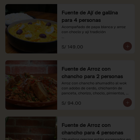
Fuente de Ají de gallina
para 4 personas
Acompañado de papa blanca y arroz 
con choclo y ají tradición

*Nuestros precios están expresados en 
S/ 149.00
soles e incluyen impuestos de ley y 
recargo al consumo.
Fuente de Arroz con
chancho para 2 personas
Arroz con chancho ahumadito al wok 
con adobo de cerdo, chicharrón de 
panceta, chorizo, choclo, pimientos, 
col y criolla de rabanito y palta.

S/ 94.00
*Nuestros precios están expresados en 
soles e incluyen impuestos de ley y 
recargo al consumo.
Fuente de Arroz con
chancho para 4 personas
*Nuestros precios están expresados en 