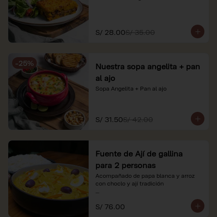
S/ 28.00
S/ 35.00
-
25
%
Nuestra sopa angelita + pan
al ajo
Sopa Angelita + Pan al ajo
S/ 31.50
S/ 42.00
Fuente de Ají de gallina
para 2 personas
Acompañado de papa blanca y arroz 
con choclo y ají tradición

*Nuestros precios están expresados en 
S/ 76.00
soles e incluyen impuestos de ley y 
recargo al consumo.