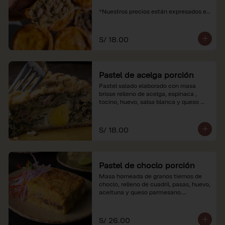
*Nuestros precios están expresados en 
soles e incluyen impuestos de ley y 
recargo al consumo.
S/ 18.00
Pastel de acelga porción
Pastel salado elaborado con masa 
brisse relleno de acelga, espinaca , 
tocino, huevo, salsa blanca y queso 
parmesano.

*Nuestros precios están expresados en 
S/ 18.00
soles e incluyen impuestos de ley y 
recargo al consumo.
Pastel de choclo porción
Masa horneada de granos tiernos de 
choclo, relleno de cuadril, pasas, huevo, 
aceituna y queso parmesano.

*Nuestros precios están expresados en 
soles e incluyen impuestos de ley y 
S/ 26.00
recargo al consumo.