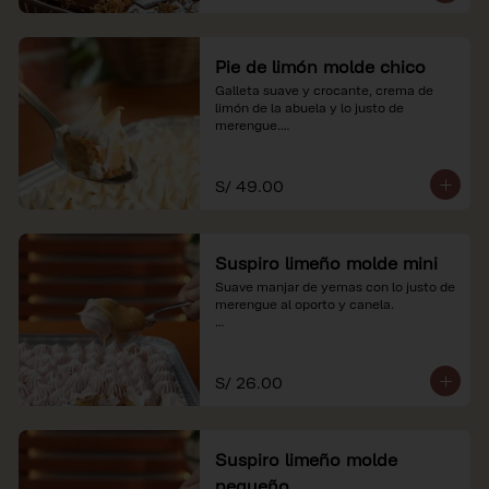
Pie de limón molde chico
Galleta suave y crocante, crema de 
limón de la abuela y lo justo de 
merengue.

*Nuestros precios están expresados en 
soles e incluyen impuestos de ley y 
S/ 49.00
recargo al consumo.
Suspiro limeño molde mini
Suave manjar de yemas con lo justo de 
merengue al oporto y canela.

*Nuestros precios están expresados en 
soles e incluyen impuestos de ley y 
recargo al consumo.
S/ 26.00
Suspiro limeño molde
pequeño