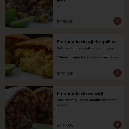
fritas.

*Nuestros precios están expresados en 
soles e incluyen impuestos de ley y 
recargo al consumo.
S/ 16.00
Empanada de ají de gallina
Relleno de ají de gallina y aceituna.

*Nuestros precios están expresados en 
soles e incluyen impuestos de ley y 
recargo al consumo.
S/ 14.00
Empanada de cuadril
Rellena de guiso de cuadril con sabor 
criollo.

*Nuestros precios están expresados en 
soles e incluyen impuestos de ley y 
recargo al consumo.
S/ 14.00