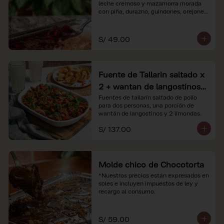
leche cremoso y mazamorra morada 
con piña, durazno, guindones, orejones 
y membrillo

*Nuestros precios están expresados en 
S/ 49.00
soles e incluyen impuestos de ley y 
recargo al consumo.
Fuente de Tallarin saltado x
2 + wantan de langostinos +
2 limonadas
Fuentes de tallarín saltado de pollo 
para dos personas, una porción de 
wantán de langostinos y 2 limondas.
S/ 137.00
Molde chico de Chocotorta
*Nuestros precios están expresados en 
soles e incluyen impuestos de ley y 
recargo al consumo.
S/ 59.00