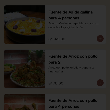
Fuente de Ají de gallina
para 4 personas
Acompañado de papa blanca y arroz 
con choclo y ají tradición

*Nuestros precios están expresados en 
S/ 149.00
soles e incluyen impuestos de ley y 
recargo al consumo.
Fuente de Arroz con pollo
para 2
Arroz con pollo, criolla y papa a la 
huancaína

*Nuestros precios están expresados en 
S/ 78.00
soles e incluyen impuestos de ley y 
recargo al consumo.
Fuente de Arroz con pollo
para 4 personas