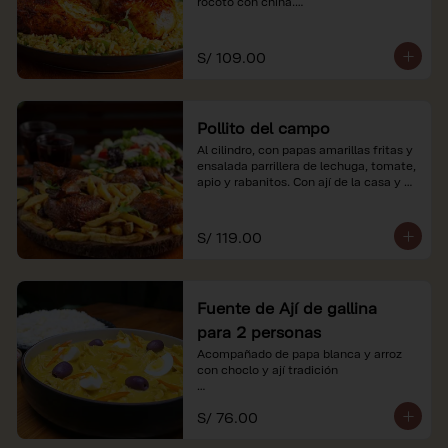
rocoto con china.

*Nuestros precios están expresados en 
soles e incluyen impuestos de ley y 
S/ 109.00
recargo al consumo.
Pollito del campo
Al cilindro, con papas amarillas fritas y 
ensalada parrillera de lechuga, tomate, 
apio y rabanitos. Con ají de la casa y 
rocoto con china.

*Nuestros precios están expresados en 
S/ 119.00
soles e incluyen impuestos de ley y 
recargo al consumo.
Fuente de Ají de gallina
para 2 personas
Acompañado de papa blanca y arroz 
con choclo y ají tradición

*Nuestros precios están expresados en 
S/ 76.00
soles e incluyen impuestos de ley y 
recargo al consumo.