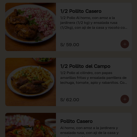
1/2 Pollito Casero
1/2 Pollo Al horno, con arroz a la 
jardinera (1/2 kg) y ensalada rusa 
(1/2kg), con aji de la casa y rocoto con 
china.

*Nuestros precios están expresados en 
S/ 59.00
soles e incluyen impuestos de ley y 
recargo al consumo.
1/2 Pollito del Campo
1/2 Pollo al cilindro, con papas 
amarillas fritas y ensalada parrillera de 
lechuga, tomate, apio y rabanitos. Con 
ají de la casa y rocoto con china.

*Nuestros precios están expresados en 
S/ 62.00
soles e incluyen impuestos de ley y 
recargo al consumo.
Pollito Casero
Al horno, con arroz a la jardinera y 
ensalada rusa, con aji de la casa y 