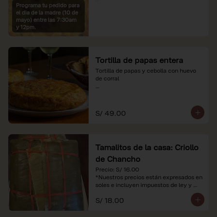
Programa tu pedido para
*Imágenes referenciales

el dia de la madre (10 de
*Nuestros precios están expresados en 
mayo) entre las 7:30am
soles e incluyen IGV y servicio
y 12pm.
Tortilla de papas entera
Tortilla de papas y cebolla con huevo 
de corral

*Nuestros precios están expresados en 
soles e incluyen impuestos de ley y 
recargo al consumo.
S/ 49.00
Tamalitos de la casa: Criollo
de Chancho
Precio: S/ 16.00

*Nuestros precios están expresados en 
soles e incluyen impuestos de ley y 
recargo al consumo.
S/ 18.00