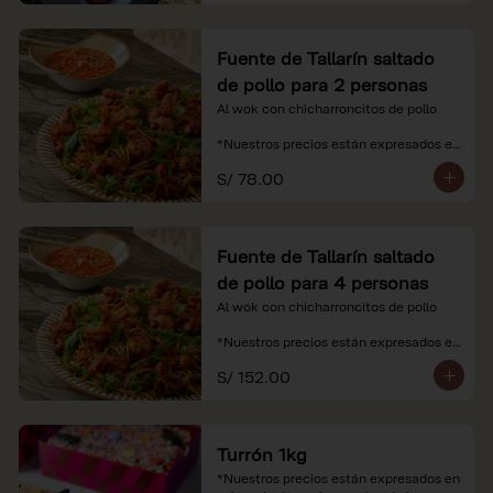
Fuente de Tallarín saltado
de pollo para 2 personas
Al wok con chicharroncitos de pollo

*Nuestros precios están expresados en 
soles e incluyen impuestos de ley y 
S/ 78.00
recargo al consumo.
Fuente de Tallarín saltado
de pollo para 4 personas
Al wok con chicharroncitos de pollo

*Nuestros precios están expresados en 
soles e incluyen impuestos de ley y 
S/ 152.00
recargo al consumo.
Turrón 1kg
*Nuestros precios están expresados en 