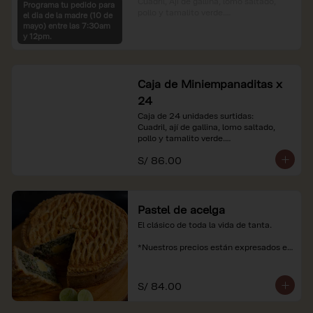
Cuadril, Ají de gallina, lomo saltado, 
Programa tu pedido para
pollo y tamalito verde.

el dia de la madre (10 de
mayo) entre las 7:30am
*Nuestros precios están expresados en 
y 12pm.
soles e incluyen impuestos de ley y 
recargo al consumo.
Caja de Miniempanaditas x
24
Caja de 24 unidades surtidas:

Cuadril, ají de gallina, lomo saltado, 
pollo y tamalito verde.

S/ 86.00
*Nuestros precios están expresados en 
soles e incluyen impuestos de ley y 
recargo al consumo.
Pastel de acelga
El clásico de toda la vida de tanta.

*Nuestros precios están expresados en 
soles e incluyen impuestos de ley y 
recargo al consumo.
S/ 84.00