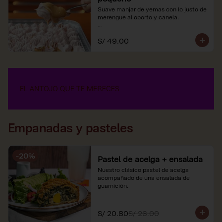
Suave manjar de yemas con lo justo de 
merengue al oporto y canela.

*Nuestros precios están expresados en 
S/ 49.00
soles e incluyen impuestos de ley y 
recargo al consumo.
Empanadas y pasteles
-
20
%
Pastel de acelga + ensalada
Nuestro clásico pastel de acelga 
acompañado de una ensalada de 
guarnición.
S/ 20.80
S/ 26.00