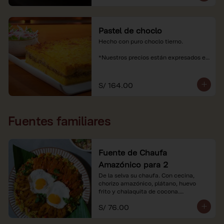
Pastel de choclo
Hecho con puro choclo tierno.

*Nuestros precios están expresados en 
soles e incluyen impuestos de ley y 
recargo al consumo.
S/ 164.00
Fuentes familiares
Fuente de Chaufa
Amazónico para 2
De la selva su chaufa. Con cecina, 
chorizo amazónico, plátano, huevo

frito y chalaquita de cocona.

S/ 76.00
*Imágenes referenciales.

*Nuestros precios están expresados en 
soles e incluyen IGV y servicio.