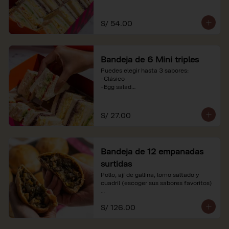
-Huevo y aceituna

-Pollo, tomate y palta

-Jamón, tomate y huevo

S/ 54.00
*Nuestros precios están expresados en 
soles e incluyen impuestos de ley y 
recargo al consumo. Imágenes 
Bandeja de 6 Mini triples
referenciales.
Puedes elegir hasta 3 sabores:

-Clásico

-Egg salad

-Huevo y aceituna

-Pollo, tomate y palta

-Jamón, tomate y huevo

S/ 27.00
*Nuestros precios están expresados en 
soles e incluyen impuestos de ley y 
recargo al consumo. Imágenes 
Bandeja de 12 empanadas
referenciales.
surtidas
Pollo, ají de gallina, lomo saltado y 
cuadril (escoger sus sabores favoritos)

*Nuestros precios están expresados en 
S/ 126.00
soles e incluyen impuestos de ley y 
recargo al consumo.