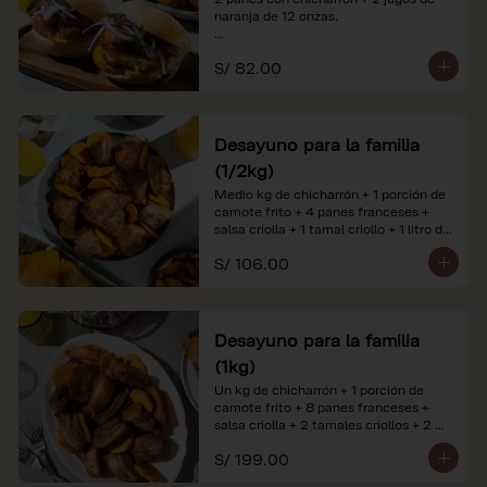
naranja de 12 onzas.

*Nuestros precios están expresados en 
S/ 82.00
soles e incluyen impuestos de ley y 
recargo al consumo. Imágenes 
referenciales.
Desayuno para la familia
(1/2kg)
Medio kg de chicharrón + 1 porción de 
camote frito + 4 panes franceses + 
salsa criolla + 1 tamal criollo + 1 litro de 
jugo de naranja.

S/ 106.00
*Nuestros precios están expresados en 
soles e incluyen impuestos de ley y 
recargo al consumo. Imágenes 
referenciales.
Desayuno para la familia
(1kg)
Un kg de chicharrón + 1 porción de 
camote frito + 8 panes franceses + 
salsa criolla + 2 tamales criollos + 2 
litros de jugo de naranja.

S/ 199.00
*Nuestros precios están expresados en 