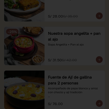
S/ 28.00
S/ 35.00
-
25
%
Nuestra sopa angelita + pan
al ajo
Sopa Angelita + Pan al ajo
S/ 31.50
S/ 42.00
Fuente de Ají de gallina
para 2 personas
Acompañado de papa blanca y arroz 
con choclo y ají tradición

*Nuestros precios están expresados en 
S/ 76.00
soles e incluyen impuestos de ley y 
recargo al consumo.