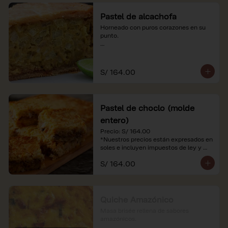
Pastel de alcachofa
Horneado con puros corazones en su 
punto.

*Nuestros precios están expresados en 
soles e incluyen impuestos de ley y 
recargo al consumo.
S/ 164.00
Pastel de choclo (molde
entero)
Precio: S/ 164.00

*Nuestros precios están expresados en 
soles e incluyen impuestos de ley y 
recargo al consumo.
S/ 164.00
Quiche Amazónico
Masa brisée rellena de sabores 
amazónicos.
