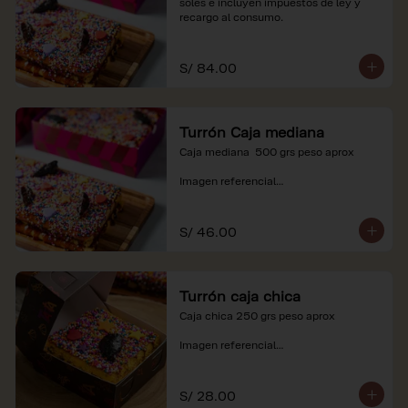
soles e incluyen impuestos de ley y 
recargo al consumo.
S/ 84.00
Turrón Caja mediana
Caja mediana  500 grs peso aprox 

Imagen referencial

*Nuestros precios están expresados en 
soles e incluyen impuestos de ley y 
S/ 46.00
recargo al consumo.
Turrón caja chica
Caja chica 250 grs peso aprox

Imagen referencial

*Nuestros precios están expresados en 
soles e incluyen impuestos de ley y 
S/ 28.00
recargo al consumo.