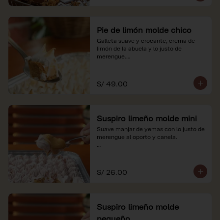
Pie de limón molde chico
Galleta suave y crocante, crema de 
limón de la abuela y lo justo de 
merengue.

*Nuestros precios están expresados en 
soles e incluyen impuestos de ley y 
S/ 49.00
recargo al consumo.
Suspiro limeño molde mini
Suave manjar de yemas con lo justo de 
merengue al oporto y canela.

*Nuestros precios están expresados en 
soles e incluyen impuestos de ley y 
recargo al consumo.
S/ 26.00
Suspiro limeño molde
pequeño