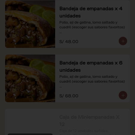
Bandeja de empanadas x 4
unidades
Pollo, ají de gallina, lomo saltado y 
cuadril (escoger sus sabores favoritos)

*Nuestros precios están expresados en 
S/ 48.00
soles e incluyen impuestos de ley y 
recargo al consumo.
Bandeja de empanadas x 6
unidades
Pollo, ají de gallina, lomo saltado y 
cuadril (escoger sus sabores favoritos)

*Nuestros precios están expresados en 
S/ 68.00
soles e incluyen impuestos de ley y 
recargo al consumo.
Caja de Miniempanadas X
12
Caja de 12 unidades surtidas: 
