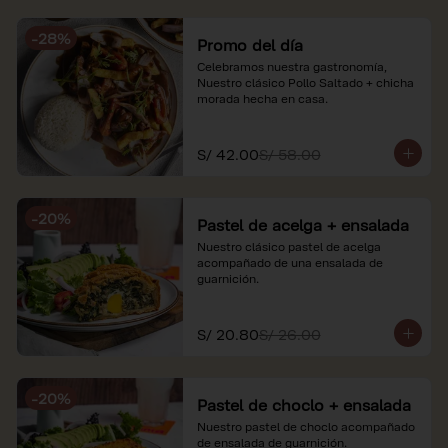
soles e incluyen impuestos de ley y 
recargo al consumo. Imágenes 
-
28
%
referenciales.
Promo del día
Celebramos nuestra gastronomía, 
Nuestro clásico Pollo Saltado + chicha 
morada hecha en casa.
S/ 42.00
S/ 58.00
-
20
%
Pastel de acelga + ensalada
Nuestro clásico pastel de acelga 
acompañado de una ensalada de 
guarnición.
S/ 20.80
S/ 26.00
-
20
%
Pastel de choclo + ensalada
Nuestro pastel de choclo acompañado 
de ensalada de guarnición.