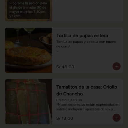
Programa tu pedido para
*Imágenes referenciales

el dia de la madre (10 de
*Nuestros precios están expresados en 
mayo) entre las 7:30am
soles e incluyen IGV y servicio
y 12pm.
Tortilla de papas entera
Tortilla de papas y cebolla con huevo 
de corral

*Nuestros precios están expresados en 
soles e incluyen impuestos de ley y 
recargo al consumo.
S/ 49.00
Tamalitos de la casa: Criollo
de Chancho
Precio: S/ 16.00

*Nuestros precios están expresados en 
soles e incluyen impuestos de ley y 
recargo al consumo.
S/ 18.00