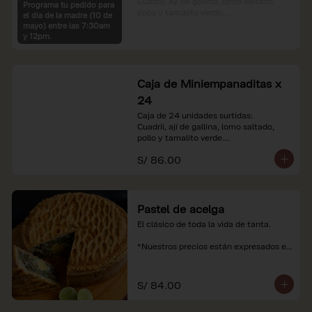
Cuadril, Ají de gallina, lomo saltado, 
Programa tu pedido para
pollo y tamalito verde.

el dia de la madre (10 de
mayo) entre las 7:30am
*Nuestros precios están expresados en 
y 12pm.
soles e incluyen impuestos de ley y 
recargo al consumo.
Caja de Miniempanaditas x
24
Caja de 24 unidades surtidas:

Cuadril, ají de gallina, lomo saltado, 
pollo y tamalito verde.

S/ 86.00
*Nuestros precios están expresados en 
soles e incluyen impuestos de ley y 
recargo al consumo.
Pastel de acelga
El clásico de toda la vida de tanta.

*Nuestros precios están expresados en 
soles e incluyen impuestos de ley y 
recargo al consumo.
S/ 84.00