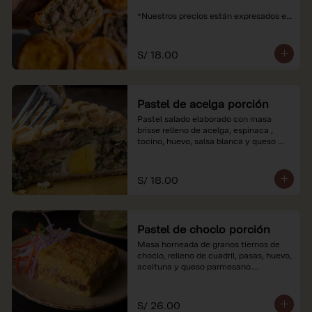
*Nuestros precios están expresados en 
soles e incluyen impuestos de ley y 
recargo al consumo.
S/ 18.00
Pastel de acelga porción
Pastel salado elaborado con masa 
brisse relleno de acelga, espinaca , 
tocino, huevo, salsa blanca y queso 
parmesano.

*Nuestros precios están expresados en 
S/ 18.00
soles e incluyen impuestos de ley y 
recargo al consumo.
Pastel de choclo porción
Masa horneada de granos tiernos de 
choclo, relleno de cuadril, pasas, huevo, 
aceituna y queso parmesano.

*Nuestros precios están expresados en 
soles e incluyen impuestos de ley y 
S/ 26.00
recargo al consumo.