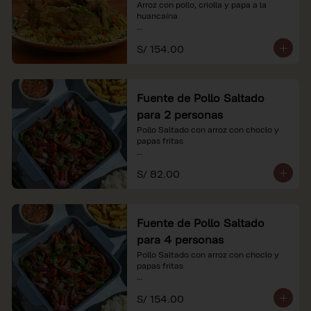
Arroz con pollo, criolla y papa a la 
huancaína

*Nuestros precios están expresados en 
S/ 154.00
soles e incluyen impuestos de ley y 
recargo al consumo.
Fuente de Pollo Saltado
para 2 personas
Pollo Saltado con arroz con choclo y 
papas fritas

*Nuestros precios están expresados en 
S/ 82.00
soles e incluyen impuestos de ley y 
recargo al consumo.
Fuente de Pollo Saltado
para 4 personas
Pollo Saltado con arroz con choclo y 
papas fritas

*Nuestros precios están expresados en 
S/ 154.00
soles e incluyen impuestos de ley y 
recargo al consumo.