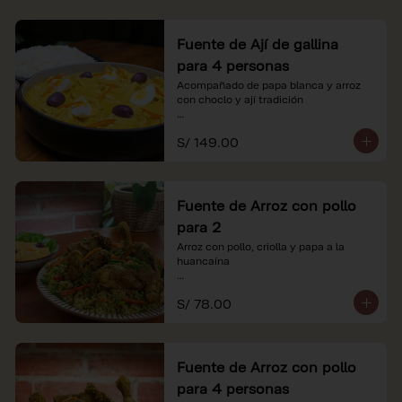
Fuente de Ají de gallina
para 4 personas
Acompañado de papa blanca y arroz 
con choclo y ají tradición

*Nuestros precios están expresados en 
S/ 149.00
soles e incluyen impuestos de ley y 
recargo al consumo.
Fuente de Arroz con pollo
para 2
Arroz con pollo, criolla y papa a la 
huancaína

*Nuestros precios están expresados en 
S/ 78.00
soles e incluyen impuestos de ley y 
recargo al consumo.
Fuente de Arroz con pollo
para 4 personas