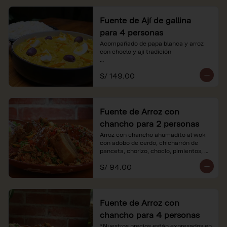
Fuente de Ají de gallina
para 4 personas
Acompañado de papa blanca y arroz 
con choclo y ají tradición

*Nuestros precios están expresados en 
S/ 149.00
soles e incluyen impuestos de ley y 
recargo al consumo.
Fuente de Arroz con
chancho para 2 personas
Arroz con chancho ahumadito al wok 
con adobo de cerdo, chicharrón de 
panceta, chorizo, choclo, pimientos, 
col y criolla de rabanito y palta.

S/ 94.00
*Nuestros precios están expresados en 
soles e incluyen impuestos de ley y 
recargo al consumo.
Fuente de Arroz con
chancho para 4 personas
*Nuestros precios están expresados en 