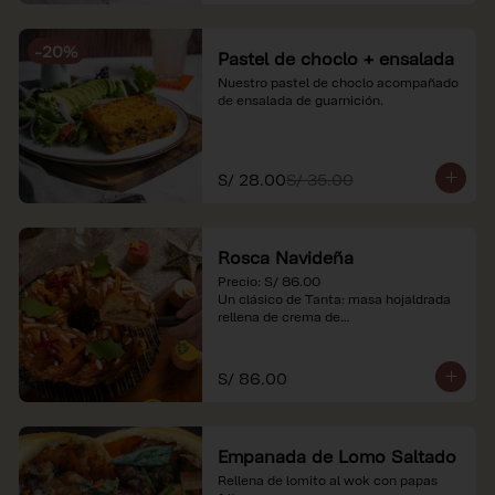
-
20
%
Pastel de choclo + ensalada
Nuestro pastel de choclo acompañado 
de ensalada de guarnición.
S/ 28.00
S/ 35.00
Rosca Navideña
Precio: S/ 86.00

Un clásico de Tanta: masa hojaldrada 
rellena de crema de

almendras.

*Nuestros precios están expresados en 
S/ 86.00
soles e incluyen impuestos de ley y 
recargo al consumo.
Empanada de Lomo Saltado
Rellena de lomito al wok con papas 