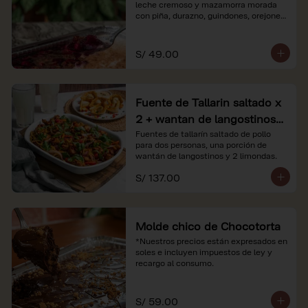
leche cremoso y mazamorra morada 
con piña, durazno, guindones, orejones 
y membrillo

*Nuestros precios están expresados en 
S/ 49.00
soles e incluyen impuestos de ley y 
recargo al consumo.
Fuente de Tallarin saltado x
2 + wantan de langostinos +
2 limonadas
Fuentes de tallarín saltado de pollo 
para dos personas, una porción de 
wantán de langostinos y 2 limondas.
S/ 137.00
Molde chico de Chocotorta
*Nuestros precios están expresados en 
soles e incluyen impuestos de ley y 
recargo al consumo.
S/ 59.00