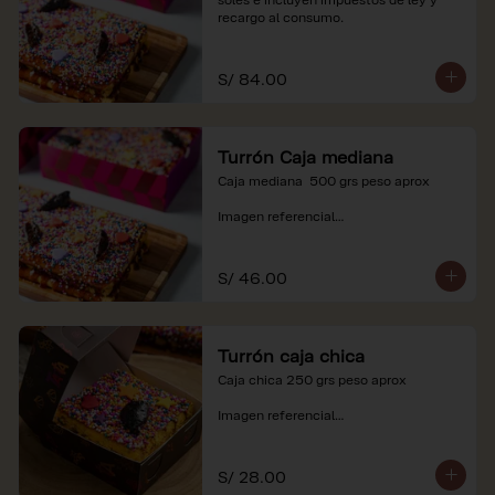
recargo al consumo.
S/ 84.00
Turrón Caja mediana
Caja mediana  500 grs peso aprox 

Imagen referencial

*Nuestros precios están expresados en 
soles e incluyen impuestos de ley y 
S/ 46.00
recargo al consumo.
Turrón caja chica
Caja chica 250 grs peso aprox

Imagen referencial

*Nuestros precios están expresados en 
soles e incluyen impuestos de ley y 
S/ 28.00
recargo al consumo.