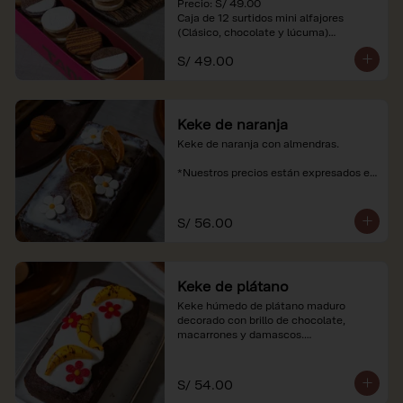
Precio: S/ 49.00

Caja de 12 surtidos mini alfajores 
(Clásico, chocolate y lúcuma)

S/ 49.00
*Nuestros precios están expresados en 
soles e incluyen impuestos de ley y 
recargo al consumo. Imágenes 
referenciales.
Keke de naranja
Keke de naranja con almendras.

*Nuestros precios están expresados en 
soles e incluyen impuestos de ley y 
recargo al consumo.
S/ 56.00
Keke de plátano
Keke húmedo de plátano maduro 
decorado con brillo de chocolate, 
macarrones y damascos.

*Nuestros precios están expresados en 
soles e incluyen impuestos de ley y 
S/ 54.00
recargo al consumo.