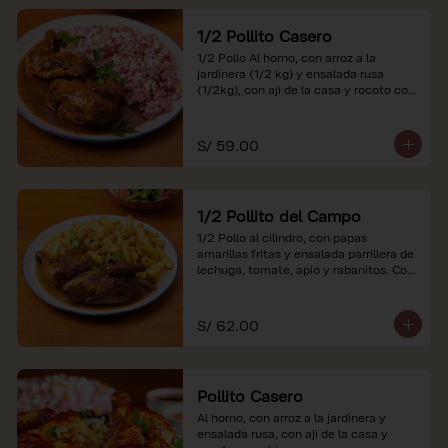
1/2 Pollito Casero
1/2 Pollo Al horno, con arroz a la 
jardinera (1/2 kg) y ensalada rusa 
(1/2kg), con aji de la casa y rocoto con 
china.

*Nuestros precios están expresados en 
S/ 59.00
soles e incluyen impuestos de ley y 
recargo al consumo.
1/2 Pollito del Campo
1/2 Pollo al cilindro, con papas 
amarillas fritas y ensalada parrillera de 
lechuga, tomate, apio y rabanitos. Con 
ají de la casa y rocoto con china.

*Nuestros precios están expresados en 
S/ 62.00
soles e incluyen impuestos de ley y 
recargo al consumo.
Pollito Casero
Al horno, con arroz a la jardinera y 
ensalada rusa, con aji de la casa y 