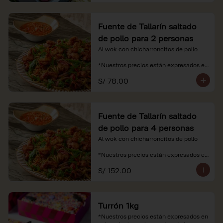
Fuente de Tallarín saltado
de pollo para 2 personas
Al wok con chicharroncitos de pollo

*Nuestros precios están expresados en 
soles e incluyen impuestos de ley y 
S/ 78.00
recargo al consumo.
Fuente de Tallarín saltado
de pollo para 4 personas
Al wok con chicharroncitos de pollo

*Nuestros precios están expresados en 
soles e incluyen impuestos de ley y 
S/ 152.00
recargo al consumo.
Turrón 1kg
*Nuestros precios están expresados en 