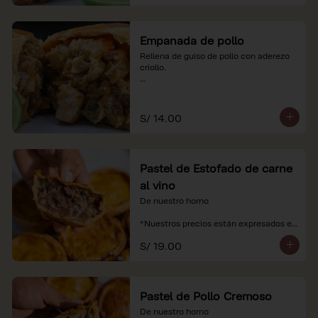
Empanada de pollo
Rellena de guiso de pollo con aderezo 
criollo.

*Nuestros precios están expresados en 
soles e incluyen impuestos de ley y 
recargo al consumo.
S/ 14.00
Pastel de Estofado de carne
al vino
De nuestro horno

*Nuestros precios están expresados en 
soles e incluyen impuestos de ley y 
S/ 19.00
recargo al consumo.
Pastel de Pollo Cremoso
De nuestro horno
