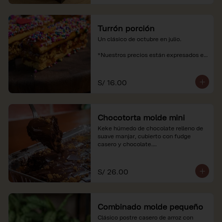
Turrón porción
Un clásico de octubre en julio.

*Nuestros precios están expresados en 
soles e incluyen impuestos de ley y 
recargo al consumo.
S/ 16.00
Chocotorta molde mini
Keke húmedo de chocolate relleno de 
suave manjar, cubierto con fudge 
casero y chocolate.

*Nuestros precios están expresados en 
soles e incluyen impuestos de ley y 
S/ 26.00
recargo al consumo. Imagenes 
referenciales
Combinado molde pequeño
Clásico postre casero de arroz con 