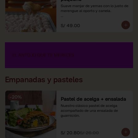
Suave manjar de yemas con lo justo de 
merengue al oporto y canela.

*Nuestros precios están expresados en 
S/ 49.00
soles e incluyen impuestos de ley y 
recargo al consumo.
Empanadas y pasteles
-
20
%
Pastel de acelga + ensalada
Nuestro clásico pastel de acelga 
acompañado de una ensalada de 
guarnición.
S/ 20.80
S/ 26.00