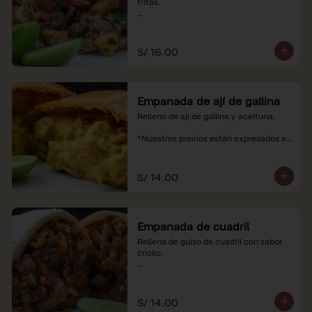
fritas.

*Nuestros precios están expresados en 
soles e incluyen impuestos de ley y 
recargo al consumo.
S/ 16.00
Empanada de ají de gallina
Relleno de ají de gallina y aceituna.

*Nuestros precios están expresados en 
soles e incluyen impuestos de ley y 
recargo al consumo.
S/ 14.00
Empanada de cuadril
Rellena de guiso de cuadril con sabor 
criollo.

*Nuestros precios están expresados en 
soles e incluyen impuestos de ley y 
recargo al consumo.
S/ 14.00