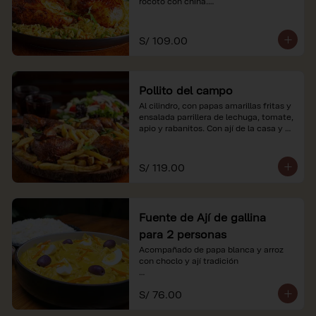
rocoto con china.

*Nuestros precios están expresados en 
soles e incluyen impuestos de ley y 
S/ 109.00
recargo al consumo.
Pollito del campo
Al cilindro, con papas amarillas fritas y 
ensalada parrillera de lechuga, tomate, 
apio y rabanitos. Con ají de la casa y 
rocoto con china.

*Nuestros precios están expresados en 
S/ 119.00
soles e incluyen impuestos de ley y 
recargo al consumo.
Fuente de Ají de gallina
para 2 personas
Acompañado de papa blanca y arroz 
con choclo y ají tradición

*Nuestros precios están expresados en 
S/ 76.00
soles e incluyen impuestos de ley y 
recargo al consumo.